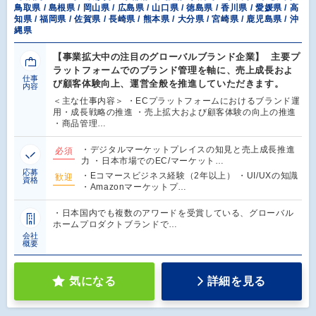
鳥取県 / 島根県 / 岡山県 / 広島県 / 山口県 / 徳島県 / 香川県 / 愛媛県 / 高
知県 / 福岡県 / 佐賀県 / 長崎県 / 熊本県 / 大分県 / 宮崎県 / 鹿児島県 / 沖
縄県
【事業拡大中の注目のグローバルブランド企業】 主要プ
ラットフォームでのブランド管理を軸に、売上成長およ
仕事
び顧客体験向上、運営全般を推進していただきます。
内容
＜主な仕事内容＞ ・ECプラットフォームにおけるブランド運
用・成長戦略の推進 ・売上拡大および顧客体験の向上の推進
・商品管理…
・デジタルマーケットプレイスの知見と売上成長推進
必須
力 ・日本市場でのEC/マーケット…
応募
・Eコマースビジネス経験（2年以上） ・UI/UXの知識
歓迎
資格
・Amazonマーケットプ…
・日本国内でも複数のアワードを受賞している、グローバル
ホームプロダクトブランドで…
会社
概要
気になる
詳細を見る