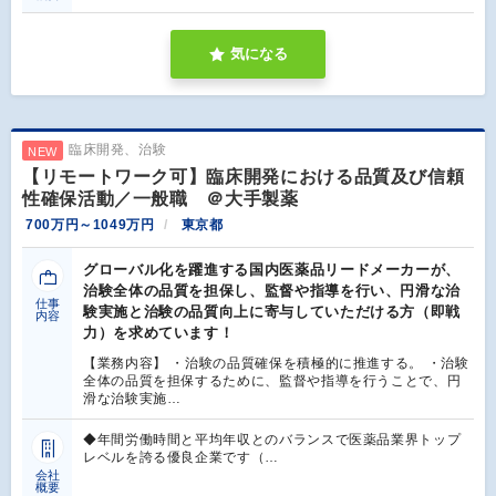
気になる
臨床開発、治験
NEW
【リモートワーク可】臨床開発における品質及び信頼
性確保活動／一般職 ＠大手製薬
700万円～1049万円
東京都
グローバル化を躍進する国内医薬品リードメーカーが、
治験全体の品質を担保し、監督や指導を行い、円滑な治
仕事
験実施と治験の品質向上に寄与していただける方（即戦
内容
力）を求めています！
【業務内容】 ・治験の品質確保を積極的に推進する。 ・治験
全体の品質を担保するために、監督や指導を行うことで、円
滑な治験実施…
◆年間労働時間と平均年収とのバランスで医薬品業界トップ
レベルを誇る優良企業です（…
会社
概要