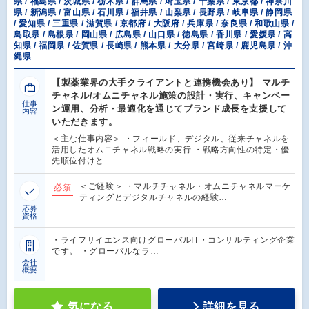
県 / 福島県 / 茨城県 / 栃木県 / 群馬県 / 埼玉県 / 千葉県 / 東京都 / 神奈川
県 / 新潟県 / 富山県 / 石川県 / 福井県 / 山梨県 / 長野県 / 岐阜県 / 静岡県
/ 愛知県 / 三重県 / 滋賀県 / 京都府 / 大阪府 / 兵庫県 / 奈良県 / 和歌山県 /
鳥取県 / 島根県 / 岡山県 / 広島県 / 山口県 / 徳島県 / 香川県 / 愛媛県 / 高
知県 / 福岡県 / 佐賀県 / 長崎県 / 熊本県 / 大分県 / 宮崎県 / 鹿児島県 / 沖
縄県
【製薬業界の大手クライアントと連携機会あり】 マルチ
チャネル/オムニチャネル施策の設計・実行、キャンペー
仕事
ン運用、分析・最適化を通じてブランド成長を支援して
内容
いただきます。
＜主な仕事内容＞ ・フィールド、デジタル、従来チャネルを
活用したオムニチャネル戦略の実行 ・戦略方向性の特定・優
先順位付けと…
＜ご経験＞ ・マルチチャネル・オムニチャネルマーケ
必須
ティングとデジタルチャネルの経験…
応募
資格
・ライフサイエンス向けグローバルIT・コンサルティング企業
です。 ・グローバルなラ…
会社
概要
気になる
詳細を見る