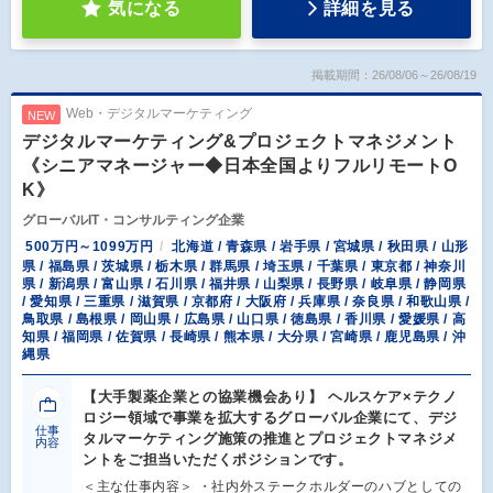
気になる
詳細を見る
掲載期間：26/08/06～26/08/19
Web・デジタルマーケティング
NEW
デジタルマーケティング&プロジェクトマネジメント
《シニアマネージャー◆日本全国よりフルリモートO
K》
グローバルIT・コンサルティング企業
500万円～1099万円
北海道 / 青森県 / 岩手県 / 宮城県 / 秋田県 / 山形
県 / 福島県 / 茨城県 / 栃木県 / 群馬県 / 埼玉県 / 千葉県 / 東京都 / 神奈川
県 / 新潟県 / 富山県 / 石川県 / 福井県 / 山梨県 / 長野県 / 岐阜県 / 静岡県
/ 愛知県 / 三重県 / 滋賀県 / 京都府 / 大阪府 / 兵庫県 / 奈良県 / 和歌山県 /
鳥取県 / 島根県 / 岡山県 / 広島県 / 山口県 / 徳島県 / 香川県 / 愛媛県 / 高
知県 / 福岡県 / 佐賀県 / 長崎県 / 熊本県 / 大分県 / 宮崎県 / 鹿児島県 / 沖
縄県
【大手製薬企業との協業機会あり】 ヘルスケア×テクノ
ロジー領域で事業を拡大するグローバル企業にて、デジ
仕事
タルマーケティング施策の推進とプロジェクトマネジメ
内容
ントをご担当いただくポジションです。
＜主な仕事内容＞ ・社内外ステークホルダーのハブとしての