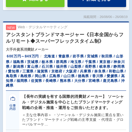
掲載期間：26/08/06～26/08/19
Web・デジタルマーケティング
NEW
アシスタントブランドマネージャー《日本全国からフ
ルリモート◆スーパーフレックスタイム制》
大手外資系消費財メーカー
600万円～849万円
北海道 / 青森県 / 岩手県 / 宮城県 / 秋田県 / 山形
県 / 福島県 / 茨城県 / 栃木県 / 群馬県 / 埼玉県 / 千葉県 / 東京都 / 神奈川
県 / 新潟県 / 富山県 / 石川県 / 福井県 / 山梨県 / 長野県 / 岐阜県 / 静岡県
/ 愛知県 / 三重県 / 滋賀県 / 京都府 / 大阪府 / 兵庫県 / 奈良県 / 和歌山県 /
鳥取県 / 島根県 / 岡山県 / 広島県 / 山口県 / 徳島県 / 香川県 / 愛媛県 / 高
知県 / 福岡県 / 佐賀県 / 長崎県 / 熊本県 / 大分県 / 宮崎県 / 鹿児島県 / 沖
縄県
【長年の実績を有する国際的消費財メーカー】 ソーシャ
ル・デジタル施策を中心としたブランドマーケティング
仕事
戦略の企画・推進・運用をご担当いただきます。
内容
＜主な仕事内容＞ ・ソーシャル・デジタル施策に重点を置い
たブランド・マーケティング戦略の主導支援 ・代理店・グロ
ーバルマーケ…