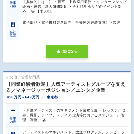
【具体的には…】 ・新卒・中途採用業務 ・インターンシップ
仕事
内容
企画・運営、新人研修対応 ・会社説明会などのイベント対
応 等 【求人担…
電子部品・電子機材製造販売 半導体製造装置設計・製造
会社
概要
気になる
その他、管理部門系
【同業経験者歓迎】人気アーティストグループを支え
る／マネージャーポジション／エンタメ企業
450万円～649万円
東京都
・所属アーティストのマネジメント業務全般 ・レッスン、収
録、撮影、ライブ、メディア出演等におけるスケジュール管
仕事
理・調整 ・各…
内容
アーティストのマネジメント、放送プログラム、テレビ・ラ