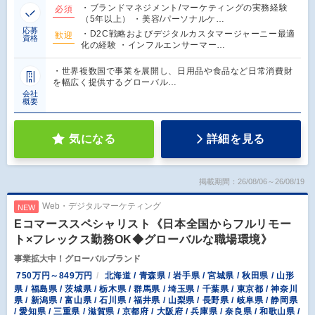
・ブランドマネジメント/マーケティングの実務経験
必須
（5年以上） ・美容/パーソナルケ…
応募
・D2C戦略およびデジタルカスタマージャーニー最適
歓迎
資格
化の経験 ・インフルエンサーマー…
・世界複数国で事業を展開し、日用品や食品など日常消費財
を幅広く提供するグローバル…
会社
概要
気になる
詳細を見る
掲載期間：26/08/06～26/08/19
Web・デジタルマーケティング
NEW
Eコマーススペシャリスト《日本全国からフルリモー
ト×フレックス勤務OK◆グローバルな職場環境》
事業拡大中！グローバルブランド
750万円～849万円
北海道 / 青森県 / 岩手県 / 宮城県 / 秋田県 / 山形
県 / 福島県 / 茨城県 / 栃木県 / 群馬県 / 埼玉県 / 千葉県 / 東京都 / 神奈川
県 / 新潟県 / 富山県 / 石川県 / 福井県 / 山梨県 / 長野県 / 岐阜県 / 静岡県
/ 愛知県 / 三重県 / 滋賀県 / 京都府 / 大阪府 / 兵庫県 / 奈良県 / 和歌山県 /