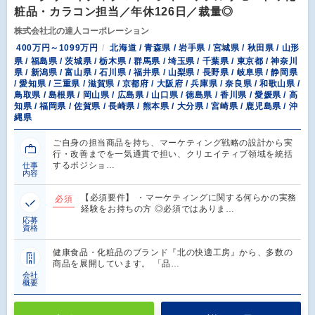
粧品・カラコン担当／年休126日／裁量◎
株式会社北の達人コーポレーション
400万円～1099万円
北海道 / 青森県 / 岩手県 / 宮城県 / 秋田県 / 山形
県 / 福島県 / 茨城県 / 栃木県 / 群馬県 / 埼玉県 / 千葉県 / 東京都 / 神奈川
県 / 新潟県 / 富山県 / 石川県 / 福井県 / 山梨県 / 長野県 / 岐阜県 / 静岡県
/ 愛知県 / 三重県 / 滋賀県 / 京都府 / 大阪府 / 兵庫県 / 奈良県 / 和歌山県 /
鳥取県 / 島根県 / 岡山県 / 広島県 / 山口県 / 徳島県 / 香川県 / 愛媛県 / 高
知県 / 福岡県 / 佐賀県 / 長崎県 / 熊本県 / 大分県 / 宮崎県 / 鹿児島県 / 沖
縄県
ご自身の担当商品を持ち、マーケティング戦略の設計から実
行・改善までを一気通貫で担い、クリエイティブ領域を統括
するポジショ…
仕事
内容
【必須要件】 ・マーケティングに関する何らかの実務
必須
経験をお持ちの方 ◎必須ではありま…
応募
資格
健康食品・化粧品のブランド『北の快適工房』から、多数の
商品を展開しています。 「品…
会社
概要