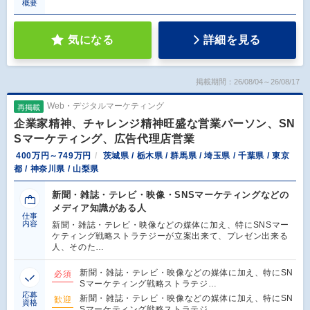
概要
気になる
詳細を見る
掲載期間：26/08/04～26/08/17
Web・デジタルマーケティング
再掲載
企業家精神、チャレンジ精神旺盛な営業パーソン、SN
Sマーケティング、広告代理店営業
400万円～749万円
茨城県 / 栃木県 / 群馬県 / 埼玉県 / 千葉県 / 東京
都 / 神奈川県 / 山梨県
新聞・雑誌・テレビ・映像・SNSマーケティングなどの
メディア知識がある人
仕事
内容
新聞・雑誌・テレビ・映像などの媒体に加え、特にSNSマー
ケティング戦略ストラテジーが立案出来て、プレゼン出来る
人、そのた…
新聞・雑誌・テレビ・映像などの媒体に加え、特にSN
必須
Sマーケティング戦略ストラテジ…
応募
新聞・雑誌・テレビ・映像などの媒体に加え、特にSN
歓迎
資格
Sマーケティング戦略ストラテジ…