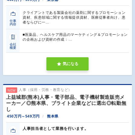
クライアントである製薬会社の薬剤に関するプロモーション
資材、疾患領域に関する情報提供資材、医療従事者向け、患
仕事
者ならびに一…
内容
■医薬品、ヘルスケア用品のマーケティング＆プロモーション
の企画および資材の作成：…
会社
概要
気になる
人事（採用・労務・教育など）
NEW
上益城郡(熊本)人事・電子部品、電子機材製造販売メ
ーカー／◎熊本県、ブライト企業などに選出◎転勤無
し
450万円～549万円
熊本県
人事担当者として業務を行います。