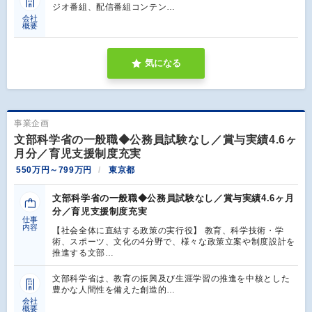
ジオ番組、配信番組コンテン…
会社
概要
気になる
事業企画
文部科学省の一般職◆公務員試験なし／賞与実績4.6ヶ
月分／育児支援制度充実
550万円～799万円
東京都
文部科学省の一般職◆公務員試験なし／賞与実績4.6ヶ月
分／育児支援制度充実
仕事
内容
【社会全体に直結する政策の実行役】 教育、科学技術・学
術、スポーツ、文化の4分野で、様々な政策立案や制度設計を
推進する文部…
文部科学省は、教育の振興及び生涯学習の推進を中核とした
豊かな人間性を備えた創造的…
会社
概要