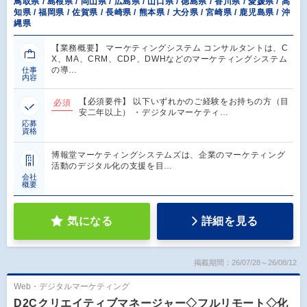
鳥取県 / 島根県 / 岡山県 / 広島県 / 山口県 / 徳島県 / 香川県 / 愛媛県 / 高
知県 / 福岡県 / 佐賀県 / 長崎県 / 熊本県 / 大分県 / 宮崎県 / 鹿児島県 / 沖
縄県
【業務概要】 マーケティングシステム コンサルタントは、C
X、MA、CRM、CDP、DWHなどのマーケティングシステム
の導…
仕事
内容
【必須要件】 以下いずれかのご経験をお持ちの方（目
必須
安二年以上） ・デジタルマーケティ…
応募
資格
博報堂マーケティングシステムズは、企業のマーケティング
活動のデジタル化の支援を目…
会社
概要
気になる
詳細を見る
掲載期間：26/07/28～26/08/12
Web・デジタルマーケティング
D2Cクリエイティブマネージャー◇フルリモート◇化