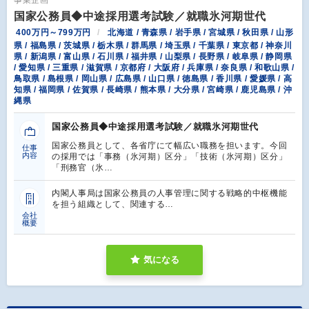
国家公務員◆中途採用選考試験／就職氷河期世代
400万円～799万円
北海道 / 青森県 / 岩手県 / 宮城県 / 秋田県 / 山形
県 / 福島県 / 茨城県 / 栃木県 / 群馬県 / 埼玉県 / 千葉県 / 東京都 / 神奈川
県 / 新潟県 / 富山県 / 石川県 / 福井県 / 山梨県 / 長野県 / 岐阜県 / 静岡県
/ 愛知県 / 三重県 / 滋賀県 / 京都府 / 大阪府 / 兵庫県 / 奈良県 / 和歌山県 /
鳥取県 / 島根県 / 岡山県 / 広島県 / 山口県 / 徳島県 / 香川県 / 愛媛県 / 高
知県 / 福岡県 / 佐賀県 / 長崎県 / 熊本県 / 大分県 / 宮崎県 / 鹿児島県 / 沖
縄県
国家公務員◆中途採用選考試験／就職氷河期世代
国家公務員として、各省庁にて幅広い職務を担います。今回
仕事
内容
の採用では「事務（氷河期）区分」「技術（氷河期）区分」
「刑務官（氷…
内閣⼈事局は国家公務員の⼈事管理に関する戦略的中枢機能
を担う組織として、関連する…
会社
概要
気になる