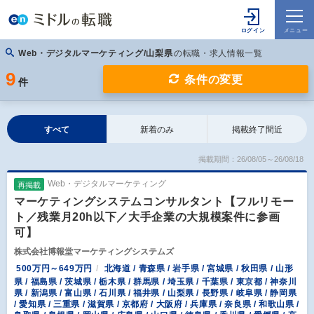
Web・デジタルマーケティング/山梨県
の転職・求人情報一覧
9
条件の変更
件
すべて
新着のみ
掲載終了間近
掲載期間：26/08/05～26/08/18
Web・デジタルマーケティング
再掲載
マーケティングシステムコンサルタント【フルリモー
ト／残業月20h以下／大手企業の大規模案件に参画
可】
株式会社博報堂マーケティングシステムズ
500万円～649万円
北海道 / 青森県 / 岩手県 / 宮城県 / 秋田県 / 山形
県 / 福島県 / 茨城県 / 栃木県 / 群馬県 / 埼玉県 / 千葉県 / 東京都 / 神奈川
県 / 新潟県 / 富山県 / 石川県 / 福井県 / 山梨県 / 長野県 / 岐阜県 / 静岡県
/ 愛知県 / 三重県 / 滋賀県 / 京都府 / 大阪府 / 兵庫県 / 奈良県 / 和歌山県 /