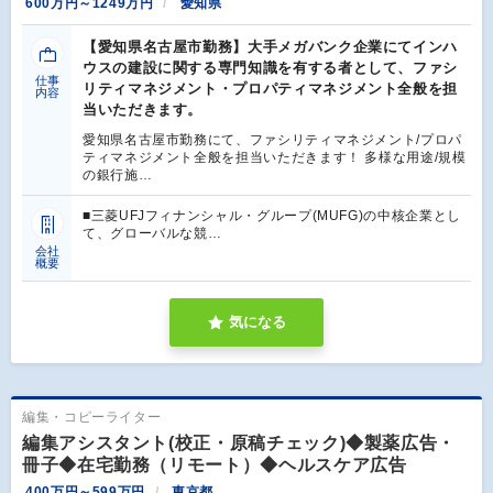
600万円～1249万円
愛知県
【愛知県名古屋市勤務】大手メガバンク企業にてインハ
ウスの建設に関する専門知識を有する者として、ファシ
仕事
リティマネジメント・プロパティマネジメント全般を担
内容
当いただきます。
愛知県名古屋市勤務にて、ファシリティマネジメント/プロパ
ティマネジメント全般を担当いただきます！ 多様な用途/規模
の銀行施…
■三菱UFJフィナンシャル・グループ(MUFG)の中核企業とし
て、グローバルな競…
会社
概要
気になる
編集・コピーライター
編集アシスタント(校正・原稿チェック)◆製薬広告・
冊子◆在宅勤務（リモート）◆ヘルスケア広告
400万円～599万円
東京都