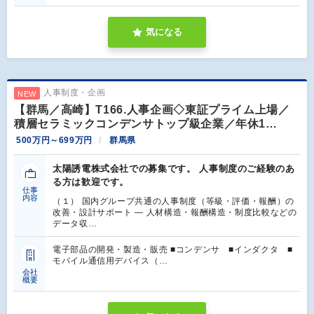
気になる
人事制度・企画
NEW
【群馬／高崎】T166.人事企画◇東証プライム上場／
積層セラミックコンデンサトップ級企業／年休1…
500万円～699万円
群馬県
太陽誘電株式会社での募集です。 人事制度のご経験のあ
る方は歓迎です。
仕事
内容
（１） 国内グループ共通の人事制度（等級・評価・報酬）の
改善・設計サポート ― 人材構造・報酬構造・制度比較などの
データ収…
電子部品の開発・製造・販売 ■コンデンサ ■インダクタ ■
モバイル通信用デバイス（…
会社
概要