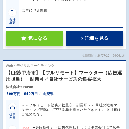
広告代理店業務
会社
概要
気になる
詳細を見る
掲載期間：26/07/27～26/08/16
Web・デジタルマーケティング
【山梨/甲府市】【フルリモート】マーケター（広告運
用担当） 副業可／自社サービスの集客拡大
株式会社miraism
600万円～849万円
山梨県
～＜フルリモート勤務／裁量◎／副業可～＞ 同社の戦略マー
ケティング部隊にて下記業務を担当いただきます。 入社後は
自社の既存サ…
仕事
内容
■必須条件： ・広告代理店もしくは事業会社にて広告
必須