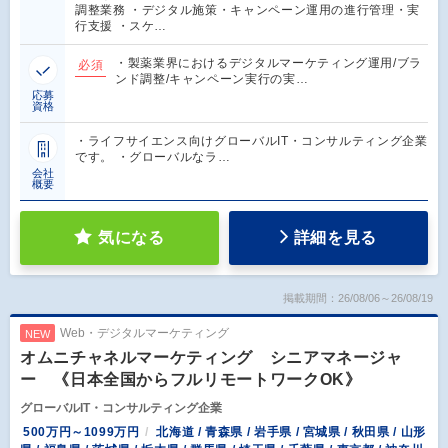
調整業務 ・デジタル施策・キャンペーン運用の進行管理・実
行支援 ・スケ…
・製薬業界におけるデジタルマーケティング運用/ブラ
必須
ンド調整/キャンペーン実行の実…
応募
資格
・ライフサイエンス向けグローバルIT・コンサルティング企業
です。 ・グローバルなラ…
会社
概要
気になる
詳細を見る
掲載期間：26/08/06～26/08/19
Web・デジタルマーケティング
NEW
オムニチャネルマーケティング シニアマネージャ
ー 《日本全国からフルリモートワークOK》
グローバルIT・コンサルティング企業
500万円～1099万円
北海道 / 青森県 / 岩手県 / 宮城県 / 秋田県 / 山形