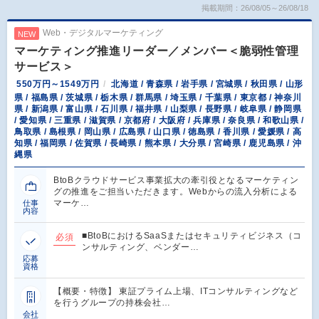
掲載期間：26/08/05～26/08/18
Web・デジタルマーケティング
NEW
マーケティング推進リーダー／メンバー＜脆弱性管理
サービス＞
550万円～1549万円
北海道 / 青森県 / 岩手県 / 宮城県 / 秋田県 / 山形
県 / 福島県 / 茨城県 / 栃木県 / 群馬県 / 埼玉県 / 千葉県 / 東京都 / 神奈川
県 / 新潟県 / 富山県 / 石川県 / 福井県 / 山梨県 / 長野県 / 岐阜県 / 静岡県
/ 愛知県 / 三重県 / 滋賀県 / 京都府 / 大阪府 / 兵庫県 / 奈良県 / 和歌山県 /
鳥取県 / 島根県 / 岡山県 / 広島県 / 山口県 / 徳島県 / 香川県 / 愛媛県 / 高
知県 / 福岡県 / 佐賀県 / 長崎県 / 熊本県 / 大分県 / 宮崎県 / 鹿児島県 / 沖
縄県
BtoBクラウドサービス事業拡大の牽引役となるマーケティン
グの推進をご担当いただきます。Webからの流入分析による
マーケ…
仕事
内容
■BtoBにおけるSaaSまたはセキュリティビジネス（コ
必須
ンサルティング、ベンダー…
応募
資格
【概要・特徴】 東証プライム上場、ITコンサルティングなど
を行うグループの持株会社…
会社