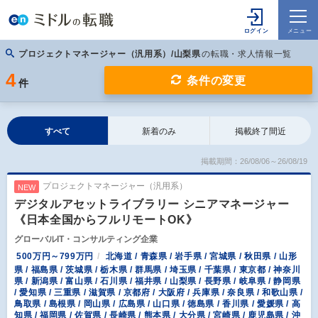
プロジェクトマネージャー（汎用系）/山梨県
の転職・求人情報一覧
4
条件の変更
件
すべて
新着のみ
掲載終了間近
掲載期間：26/08/06～26/08/19
プロジェクトマネージャー（汎用系）
NEW
デジタルアセットライブラリー シニアマネージャー
《日本全国からフルリモートOK》
グローバルIT・コンサルティング企業
500万円～799万円
北海道 / 青森県 / 岩手県 / 宮城県 / 秋田県 / 山形
県 / 福島県 / 茨城県 / 栃木県 / 群馬県 / 埼玉県 / 千葉県 / 東京都 / 神奈川
県 / 新潟県 / 富山県 / 石川県 / 福井県 / 山梨県 / 長野県 / 岐阜県 / 静岡県
/ 愛知県 / 三重県 / 滋賀県 / 京都府 / 大阪府 / 兵庫県 / 奈良県 / 和歌山県 /
鳥取県 / 島根県 / 岡山県 / 広島県 / 山口県 / 徳島県 / 香川県 / 愛媛県 / 高
知県 / 福岡県 / 佐賀県 / 長崎県 / 熊本県 / 大分県 / 宮崎県 / 鹿児島県 / 沖