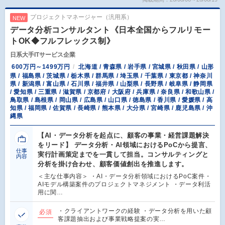
プロジェクトマネージャー（汎用系）
NEW
データ分析コンサルタント《日本全国からフルリモー
トOK◆フルフレックス制》
日系大手ITサービス企業
600万円～1499万円
北海道 / 青森県 / 岩手県 / 宮城県 / 秋田県 / 山形
県 / 福島県 / 茨城県 / 栃木県 / 群馬県 / 埼玉県 / 千葉県 / 東京都 / 神奈川
県 / 新潟県 / 富山県 / 石川県 / 福井県 / 山梨県 / 長野県 / 岐阜県 / 静岡県
/ 愛知県 / 三重県 / 滋賀県 / 京都府 / 大阪府 / 兵庫県 / 奈良県 / 和歌山県 /
鳥取県 / 島根県 / 岡山県 / 広島県 / 山口県 / 徳島県 / 香川県 / 愛媛県 / 高
知県 / 福岡県 / 佐賀県 / 長崎県 / 熊本県 / 大分県 / 宮崎県 / 鹿児島県 / 沖
縄県
【AI・データ分析を起点に、顧客の事業・経営課題解決
をリード】 データ分析・AI領域におけるPoCから提言、
仕事
実行計画策定までを一貫して担当。コンサルティングと
内容
分析を掛け合わせ、顧客価値創出を推進します。
＜主な仕事内容＞ ・AI・データ分析領域におけるPoC案件・
AIモデル構築案件のプロジェクトマネジメント ・データ利活
用に関…
・クライアントワークの経験 ・データ分析を用いた顧
必須
客課題抽出および事業戦略提案の実…