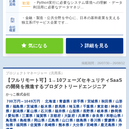
応募
・Python実行に必要なシステム環境への理解 ・データ
歓迎
資格
利活用に必要なデータマネジ…
・金融・製造・公共分野を中心に、日本の基幹産業を支える
独立系ITサービス企業です…
会社
概要
気になる
詳細を見る
掲載期間：26/07/30～26/08/12
プロジェクトマネージャー（汎用系）
【フルリモート可】1→10フェーズセキュリティSaaS
の開発を推進するプロダクトリードエンジニア
かっこ株式会社
700万円～1049万円
北海道 / 青森県 / 岩手県 / 宮城県 / 秋田県 / 山形
県 / 福島県 / 茨城県 / 栃木県 / 群馬県 / 埼玉県 / 千葉県 / 東京都 / 神奈川
県 / 新潟県 / 富山県 / 石川県 / 福井県 / 山梨県 / 長野県 / 岐阜県 / 静岡県
/ 愛知県 / 三重県 / 滋賀県 / 京都府 / 大阪府 / 兵庫県 / 奈良県 / 和歌山県 /
鳥取県 / 島根県 / 岡山県 / 広島県 / 山口県 / 徳島県 / 香川県 / 愛媛県 / 高
知県 / 福岡県 / 佐賀県 / 長崎県 / 熊本県 / 大分県 / 宮崎県 / 鹿児島県 / 沖