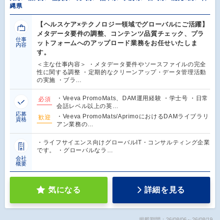
縄県
【ヘルスケア×テクノロジー領域でグローバルにご活躍】
メタデータ要件の調整、コンテンツ品質チェック、プラ
仕事
ットフォームへのアップロード業務をお任せいたしま
内容
す。
＜主な仕事内容＞ ・メタデータ要件やソースファイルの完全
性に関する調整 ・定期的なクリーンアップ・データ管理活動
の実施 ・ブラ…
・Veeva PromoMats、DAM運用経験 ・学士号 ・日常
必須
会話レベル以上の英…
応募
・Veeva PromoMats/AprimoにおけるDAMライブラリ
歓迎
資格
アン業務の…
・ライフサイエンス向けグローバルIT・コンサルティング企業
です。 ・グローバルなラ…
会社
概要
気になる
詳細を見る
掲載期間：26/08/06～26/08/19