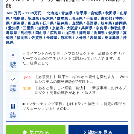
能
600万円～1199万円
北海道 / 青森県 / 岩手県 / 宮城県 / 秋田県 / 山形
県 / 福島県 / 茨城県 / 栃木県 / 群馬県 / 埼玉県 / 千葉県 / 東京都 / 神奈川
県 / 新潟県 / 富山県 / 石川県 / 福井県 / 山梨県 / 長野県 / 岐阜県 / 静岡県
/ 愛知県 / 三重県 / 滋賀県 / 京都府 / 大阪府 / 兵庫県 / 奈良県 / 和歌山県 /
鳥取県 / 島根県 / 岡山県 / 広島県 / 山口県 / 徳島県 / 香川県 / 愛媛県 / 高
知県 / 福岡県 / 佐賀県 / 長崎県 / 熊本県 / 大分県 / 宮崎県 / 鹿児島県 / 沖
縄県
クライアントから受注したプロジェクトを、品質高くデリバ
リ―するためのマネジメントに関わっていただきます。ま
た、組織として…
仕事
内容
【必須要件】 以下のいずれかの要件を満たす方 ・Web
必須
系システムの開発経験が7年以上…
応募
【あると望ましい経験・能力】 ・新規事業におけるプ
歓迎
資格
ロダクト開発の経験がある ・法人営…
■コンサルティング業務における3つの特徴 １．特定の製品や
ソリューションありきのD…
会社
概要
気になる
詳細を見る