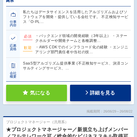
縄県
私たちはデータサイエンスを活用したアルゴリズムおよびソ
フトウェアを開発・提供している会社です。 不正検知サービ
ス「O-PL…
仕事
内容
・バックエンド領域の開発経験（3年以上） ・ステー
必須
クホルダーや開発チームと各種調整…
応募
・AWS CDKでのインフラコード化の経験 ・エンジニ
歓迎
資格
アリング部門責任者や当社の技…
SaaS型アルゴリズム提供事業 (不正検知サービス、決済コン
サルティングサービス、…
会社
概要
気になる
詳細を見る
掲載期間：26/06/29～26/08/22
プロジェクトマネージャー（汎用系）
★プロジェクトマネージャー／新規立ち上げメンバー
／フルテレワーク可／総合的なビジネススキル取得可