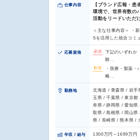
【ブランド広報・患
仕事内容
環境で、世界有数の
活動をリードいただ
＜主な仕事内容＞ ・
Sを活用した統合コミ
必須
下記のいずれか
応募資格
験…
歓迎
・医療・製薬・
略…
北海道 / 青森県 / 岩手県
勤務地
玉県 / 千葉県 / 東京都 
阜県 / 静岡県 / 愛知県 
取県 / 島根県 / 岡山県 
県 / 長崎県 / 熊本県 /
1300万円～1699万円
年収 / 給与