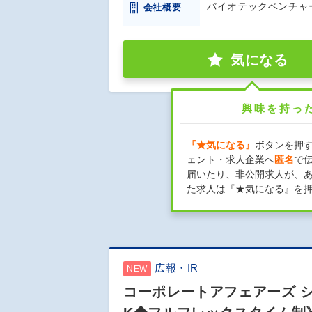
バイオテックベンチャ
会社概要
気になる
興味を持っ
『★気になる』
ボタンを押
ェント・求人企業へ
匿名
で
届いたり、非公開求人が、
た求人は『★気になる』を
広報・IR
NEW
コーポレートアフェアーズ 