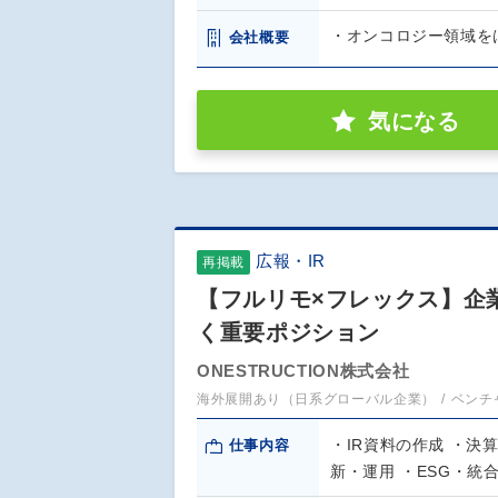
・オンコロジー領域を
会社概要
気になる
広報・IR
再掲載
【フルリモ×フレックス】企
く重要ポジション
ONESTRUCTION株式会社
海外展開あり（日系グローバル企業）
ベンチ
・IR資料の作成 ・決
仕事内容
新・運用 ・ESG・統