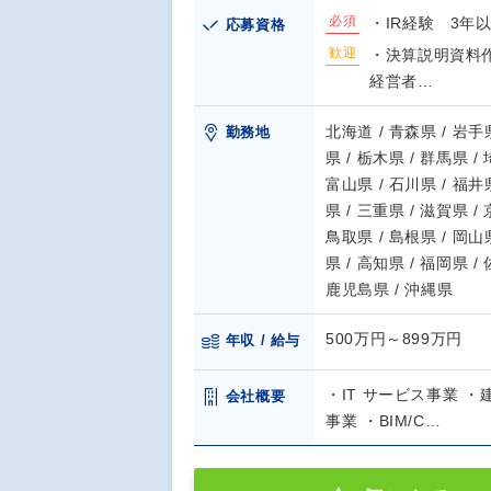
必須
・IR経験 3年
応募資格
歓迎
・決算説明資料作
経営者…
北海道 / 青森県 / 岩手県
勤務地
県 / 栃木県 / 群馬県 /
富山県 / 石川県 / 福井県
県 / 三重県 / 滋賀県 /
鳥取県 / 島根県 / 岡山県
県 / 高知県 / 福岡県 /
鹿児島県 / 沖縄県
500万円～899万円
年収 / 給与
・IT サービス事業 
会社概要
事業 ・BIM/C…