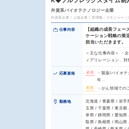
K◆フルフレックスタイム制
外資系バイオテクノロジー企業
外資系企業
上場企業
管理職・マネジャー
【組織の成長フェー
仕事内容
ケーション戦略の策
担当いただきます。
＜主な仕事内容＞ ・
ィアリレーション、対
必須
・製薬/バイオテ
応募資格
年…
歓迎
・がん領域での
北海道 / 青森県 / 岩手県
勤務地
玉県 / 千葉県 / 東京都 
阜県 / 静岡県 / 愛知県 
取県 / 島根県 / 岡山県 
県 / 長崎県 / 熊本県 /