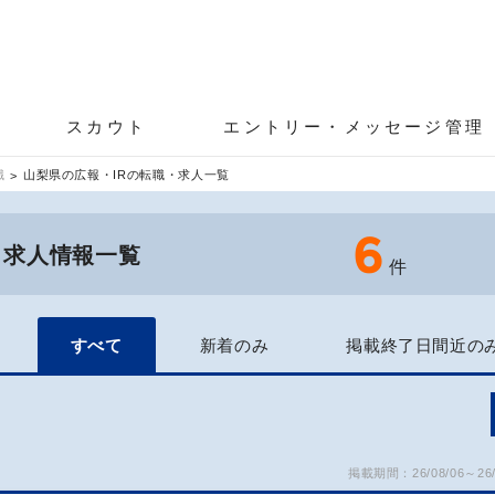
スカウト
エントリー・メッセージ管理
職
山梨県の広報・IRの転職・求人一覧
6
・求人情報一覧
件
すべて
新着のみ
掲載終了日間近の
掲載期間：26/08/06～26/