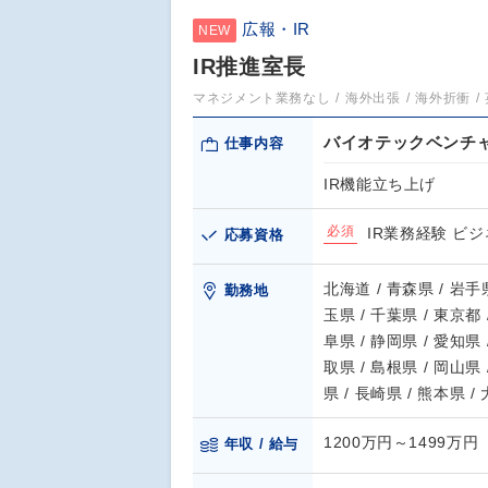
広報・IR
NEW
IR推進室長
マネジメント業務なし
海外出張
海外折衝
バイオテックベンチャ
仕事内容
IR機能立ち上げ
必須
IR業務経験 ビ
応募資格
北海道 / 青森県 / 岩手県
勤務地
玉県 / 千葉県 / 東京都 
阜県 / 静岡県 / 愛知県 
取県 / 島根県 / 岡山県 
県 / 長崎県 / 熊本県 /
1200万円～1499万円
年収 / 給与