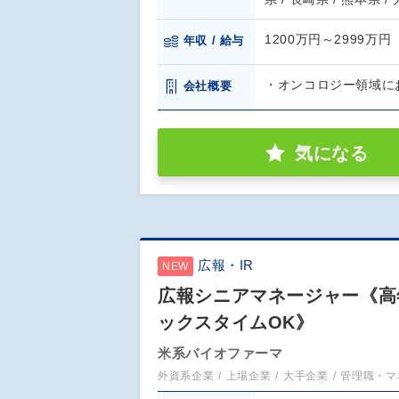
1200万円～2999万円
年収 / 給与
・オンコロジー領域に
会社概要
気になる
広報・IR
NEW
広報シニアマネージャー《高年
ックスタイムOK》
米系バイオファーマ
外資系企業
上場企業
大手企業
管理職・マ