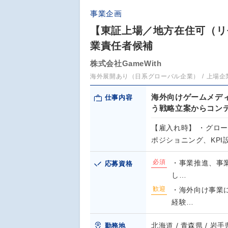
事業企画
【東証上場／地方在住可（リ
業責任者候補
株式会社GameWith
海外展開あり（日系グローバル企業）
上場企
海外向けゲームメディ
仕事内容
う戦略立案からコン
【雇入れ時】 ・グロー
ポジショニング、KPI
必須
・事業推進、事
応募資格
し…
歓迎
・海外向け事業
経験…
北海道 / 青森県 / 岩手県
勤務地