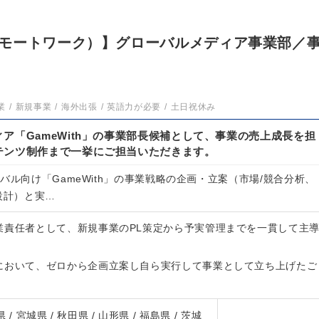
モートワーク）】グローバルメディア事業部／
業
新規事業
海外出張
英語力が必要
土日祝休み
ア「GameWith」の事業部長候補として、事業の売上成長を担
テンツ制作まで一挙にご担当いただきます。
バル向け「GameWith」の事業戦略の企画・立案（市場/競合分析、
設計）と実…
業責任者として、新規事業のPL策定から予実管理までを一貫して主
において、ゼロから企画立案し自ら実行して事業として立ち上げたご
 / 宮城県 / 秋田県 / 山形県 / 福島県 / 茨城