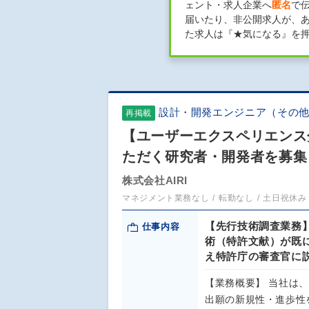
ェント・求人企業へ
匿名
で
届いたり、非公開求人が、
た求人は『★気になる』を
設計・開発エンジニア（その
再掲載
【ユーザーエクスペリエンス
ただく研究者・開発者を募集
株式会社AIRI
マネジメント業務なし
転勤なし
土日祝休み
【先行技術調査業務
仕事内容
術（特許文献）が既
え特許庁の審査官に
【業務概要】 当社は
出願の新規性・進歩性