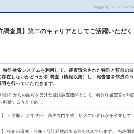
掲載期間：26/07/30～26/
）
特許調査員】第二のキャリアとしてご活躍いただく
】 特許検索システムを利用して、審査請求された特許と類似の技
に存在しないかどうかを 調査（情報収集）し、報告書を作成のう
説明を行っていただきます。
、特許庁からの認可を受けた登録調査機関として、特許庁審査官が特
を判断するうえで必…
）】 ＜学歴＞ 大学学部、高等専門学校、短大のいずれかを卒業して
）】 技術の研究・開発・設計経験のある方を求めています。 特許調