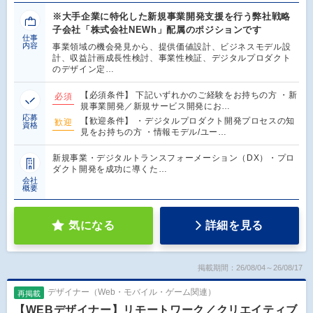
※大手企業に特化した新規事業開発支援を行う弊社戦略
子会社「株式会社NEWh」配属のポジションです
仕事
内容
事業領域の機会発見から、提供価値設計、ビジネスモデル設
計、収益計画成長性検討、事業性検証、デジタルプロダクト
のデザイン定…
【必須条件】 下記いずれかのご経験をお持ちの方 ・新
必須
規事業開発／新規サービス開発にお…
応募
【歓迎条件】 ・デジタルプロダクト開発プロセスの知
歓迎
資格
見をお持ちの方 ・情報モデル/ユー…
新規事業・デジタルトランスフォーメーション（DX）・プロ
ダクト開発を成功に導くた…
会社
概要
気になる
詳細を見る
掲載期間：26/08/04～26/08/17
デザイナー（Web・モバイル・ゲーム関連）
再掲載
【WEBデザイナー】リモートワーク／クリエイティブ