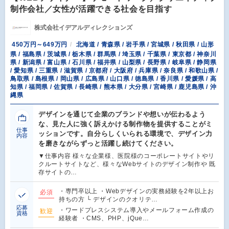
制作会社／女性が活躍できる社会を目指す
株式会社イデアルディレクションズ
450万円～649万円
北海道 / 青森県 / 岩手県 / 宮城県 / 秋田県 / 山形
県 / 福島県 / 茨城県 / 栃木県 / 群馬県 / 埼玉県 / 千葉県 / 東京都 / 神奈川
県 / 新潟県 / 富山県 / 石川県 / 福井県 / 山梨県 / 長野県 / 岐阜県 / 静岡県
/ 愛知県 / 三重県 / 滋賀県 / 京都府 / 大阪府 / 兵庫県 / 奈良県 / 和歌山県 /
鳥取県 / 島根県 / 岡山県 / 広島県 / 山口県 / 徳島県 / 香川県 / 愛媛県 / 高
知県 / 福岡県 / 佐賀県 / 長崎県 / 熊本県 / 大分県 / 宮崎県 / 鹿児島県 / 沖
縄県
デザインを通じて企業のブランドや想いが伝わるよう
な、見た人に強く訴えかける制作物を提供することがミ
仕事
ッションです。自分らしくいられる環境で、デザイン力
内容
を磨きながらずっと活躍し続けてください。
▼仕事内容 様々な企業様、医院様のコーポレートサイトやリ
クルートサイトなど、様々なWebサイトのデザイン制作や 既
存サイトの…
・専門卒以上 ・Webデザインの実務経験を2年以上お
必須
持ちの方 └ デザインのクオリテ…
応募
・ワードプレスシステム導入やメールフォーム作成の
歓迎
資格
経験者 ・CMS、PHP、jQue…