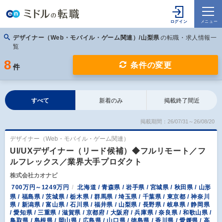
デザイナー（Web・モバイル・ゲーム関連）/山梨県
の転職・求人情報一
覧
8
条件の変更
件
すべて
新着のみ
掲載終了間近
掲載期間：26/07/31～26/08/20
デザイナー（Web・モバイル・ゲーム関連）
UI/UXデザイナー（リード候補）◆フルリモート／フ
ルフレックス／業界大手プロダクト
株式会社カオナビ
700万円～1249万円
北海道 / 青森県 / 岩手県 / 宮城県 / 秋田県 / 山形
県 / 福島県 / 茨城県 / 栃木県 / 群馬県 / 埼玉県 / 千葉県 / 東京都 / 神奈川
県 / 新潟県 / 富山県 / 石川県 / 福井県 / 山梨県 / 長野県 / 岐阜県 / 静岡県
/ 愛知県 / 三重県 / 滋賀県 / 京都府 / 大阪府 / 兵庫県 / 奈良県 / 和歌山県 /
鳥取県 / 島根県 / 岡山県 / 広島県 / 山口県 / 徳島県 / 香川県 / 愛媛県 / 高