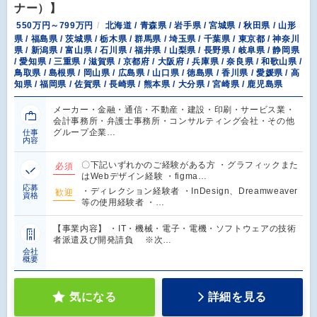
ナー）】
550万円～799万円
北海道 / 青森県 / 岩手県 / 宮城県 / 秋田県 / 山形
県 / 福島県 / 茨城県 / 栃木県 / 群馬県 / 埼玉県 / 千葉県 / 東京都 / 神奈川
県 / 新潟県 / 富山県 / 石川県 / 福井県 / 山梨県 / 長野県 / 岐阜県 / 静岡県
/ 愛知県 / 三重県 / 滋賀県 / 京都府 / 大阪府 / 兵庫県 / 奈良県 / 和歌山県 /
鳥取県 / 島根県 / 岡山県 / 広島県 / 山口県 / 徳島県 / 香川県 / 愛媛県 / 高
知県 / 福岡県 / 佐賀県 / 長崎県 / 熊本県 / 大分県 / 宮崎県 / 鹿児島県
メーカー・金融・通信・不動産・建設・印刷・サービス業・
会計事務所・弁護士事務所・コンサルティング会社・その他
グループ企業…
仕事
内容
〇下記いずれかのご経験がある方 ・グラフィックまた
必須
はWebデザイン経験 ・figma…
応募
・ディレクション経験者 ・InDesign、Dreamweaver
歓迎
資格
等の使用経験者 ・…
【事業内容】 ・IT・機械・電子・電機・ソフトウェアの技術
者派遣及び開発請負 ※次…
会社
概要
気になる
詳細を見る