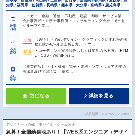
鳥取県 / 島根県 / 岡山県 / 広島県 / 山口県 / 徳島県 / 香川県 / 愛媛県 / 高
知県 / 福岡県 / 佐賀県 / 長崎県 / 熊本県 / 大分県 / 宮崎県 / 鹿児島県
メーカー・金融・通信・不動産・建設・印刷・サービス業・
会計事務所・弁護士事務所・コンサルティング会社・その他
グループ企業…
仕事
内容
【必須】 ・Webデザイン・グラフィックいずれかの実
必須
務経験が6か月以上ある方。 ・専…
応募
・コーディング実務経験もしくは知見のある方。(HTM
歓迎
資格
L・CSS・WordPres…
【事業内容】 ・IT・機械・電子・電機・ソフトウェアの技術
者派遣及び開発請負 ※次…
会社
概要
気になる
詳細を見る
掲載期間：26/07/27～26/08/09
デザイナー（Web・モバイル・ゲーム関連）
急募！全国勤務地あり！【WEB系エンジニア（デザイ