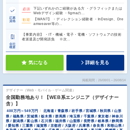
下記いずれかのご経験がある方 ・グラフィックまたは
必須
Webデザイン経験 ・figmaの…
応募
【WANT】 ・ディレクション経験者 ・InDesign、Dre
歓迎
資格
amweaver等の…
【事業内容】 ・IT・機械・電子・電機・ソフトウェアの技術
者派遣及び開発請負 ※次…
会社
概要
気になる
詳細を見る
掲載期間：26/08/01～26/08/14
デザイナー（Web・モバイル・ゲーム関連）
全国勤務地あり！【WEB系エンジニア（デザイナー
含）】
400万円～549万円
北海道 / 青森県 / 岩手県 / 宮城県 / 秋田県 / 山形
県 / 福島県 / 茨城県 / 栃木県 / 群馬県 / 埼玉県 / 千葉県 / 東京都 / 神奈川
県 / 新潟県 / 富山県 / 石川県 / 福井県 / 山梨県 / 長野県 / 岐阜県 / 静岡県
/ 愛知県 / 三重県 / 滋賀県 / 京都府 / 大阪府 / 兵庫県 / 奈良県 / 和歌山県 /