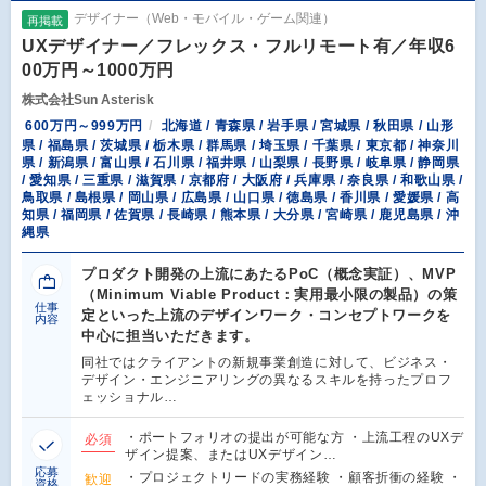
デザイナー（Web・モバイル・ゲーム関連）
再掲載
UXデザイナー／フレックス・フルリモート有／年収6
00万円～1000万円
株式会社Sun Asterisk
600万円～999万円
北海道 / 青森県 / 岩手県 / 宮城県 / 秋田県 / 山形
県 / 福島県 / 茨城県 / 栃木県 / 群馬県 / 埼玉県 / 千葉県 / 東京都 / 神奈川
県 / 新潟県 / 富山県 / 石川県 / 福井県 / 山梨県 / 長野県 / 岐阜県 / 静岡県
/ 愛知県 / 三重県 / 滋賀県 / 京都府 / 大阪府 / 兵庫県 / 奈良県 / 和歌山県 /
鳥取県 / 島根県 / 岡山県 / 広島県 / 山口県 / 徳島県 / 香川県 / 愛媛県 / 高
知県 / 福岡県 / 佐賀県 / 長崎県 / 熊本県 / 大分県 / 宮崎県 / 鹿児島県 / 沖
縄県
プロダクト開発の上流にあたるPoC（概念実証）、MVP
（Minimum Viable Product：実用最小限の製品）の策
仕事
定といった上流のデザインワーク・コンセプトワークを
内容
中心に担当いただきます。
同社ではクライアントの新規事業創造に対して、ビジネス・
デザイン・エンジニアリングの異なるスキルを持ったプロフ
ェッショナル…
・ポートフォリオの提出が可能な方 ・上流工程のUXデ
必須
ザイン提案、またはUXデザイン…
応募
・プロジェクトリードの実務経験 ・顧客折衝の経験 ・
歓迎
資格