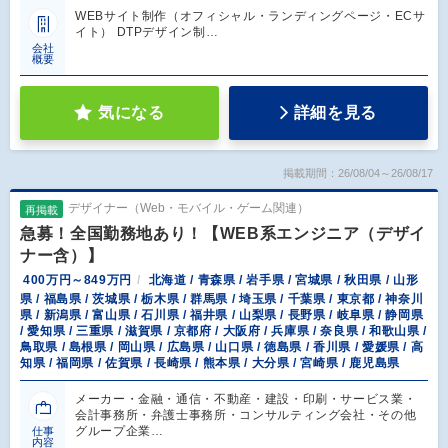
WEBサイト制作（オフィシャル・ランディングページ・ECサ
イト） DTPデザイン制…
会社
概要
気になる
詳細を見る
掲載期間：26/08/04～26/08/17
デザイナー（Web・モバイル・ゲーム関連）
再掲載
急募！全国勤務地あり！【WEB系エンジニア（デザイ
ナー含）】
400万円～849万円
北海道 / 青森県 / 岩手県 / 宮城県 / 秋田県 / 山形
県 / 福島県 / 茨城県 / 栃木県 / 群馬県 / 埼玉県 / 千葉県 / 東京都 / 神奈川
県 / 新潟県 / 富山県 / 石川県 / 福井県 / 山梨県 / 長野県 / 岐阜県 / 静岡県
/ 愛知県 / 三重県 / 滋賀県 / 京都府 / 大阪府 / 兵庫県 / 奈良県 / 和歌山県 /
鳥取県 / 島根県 / 岡山県 / 広島県 / 山口県 / 徳島県 / 香川県 / 愛媛県 / 高
知県 / 福岡県 / 佐賀県 / 長崎県 / 熊本県 / 大分県 / 宮崎県 / 鹿児島県
メーカー・金融・通信・不動産・建設・印刷・サービス業・
会計事務所・弁護士事務所・コンサルティング会社・その他
グループ企業…
仕事
内容