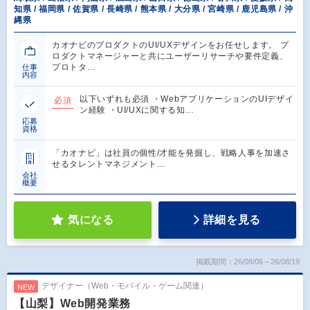
知県 / 福岡県 / 佐賀県 / 長崎県 / 熊本県 / 大分県 / 宮崎県 / 鹿児島県 / 沖
縄県
カオナビのプロダクトのUI/UXデザインをお任せします。 プ
ロダクトマネージャーと共にユーザーリサーチや要件定義、
プロトタ…
仕事
内容
以下いずれも必須 ・WebアプリケーションのUIデザイ
必須
ン経験 ・UI/UXに関する知…
応募
資格
「カオナビ」は社員の個性/才能を発掘し、戦略人事を加速さ
せるタレントマネジメント…
会社
概要
気になる
詳細を見る
掲載期間：26/08/06～26/08/19
デザイナー（Web・モバイル・ゲーム関連）
NEW
【山梨】Web開発業務