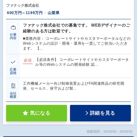
ファナック株式会社
600万円～1199万円
山梨県
ファナック株式会社での募集です。 WEBデザイナーのご
経験のある方は歓迎です。
仕事
内容
■業務内容： コーポレートサイトやカスタマーポータルなどの
Webシステムの設計・開発・運用を一貫してご担当いただき
ます。 【…
【必須条件】 コーポレートサイトやカスタマーポータ
必須
ル等のWebシステムの開発経験 認…
応募
資格
工作機械メーカー向け制御装置およびFA関連商品の研究開
発、セールス、保守および製…
会社
概要
気になる
詳細を見る
掲載期間：26/08/06～26/09/30