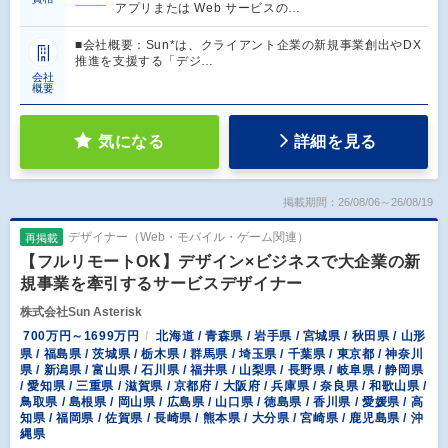
アプリまたは Web サービスの…
■会社概要：Sun*は、クライアント企業の新規事業創出やDX
推進を支援する「デジ…
会社
概要
気になる
詳細を見る
掲載期間：26/08/06～26/08/19
デザイナー（Web・モバイル・ゲーム関連）
再掲載
【フルリモートOK】デザイン×ビジネスで大企業の新
規事業を牽引するサービスデザイナー
株式会社Sun Asterisk
700万円～1699万円
北海道 / 青森県 / 岩手県 / 宮城県 / 秋田県 / 山形
県 / 福島県 / 茨城県 / 栃木県 / 群馬県 / 埼玉県 / 千葉県 / 東京都 / 神奈川
県 / 新潟県 / 富山県 / 石川県 / 福井県 / 山梨県 / 長野県 / 岐阜県 / 静岡県
/ 愛知県 / 三重県 / 滋賀県 / 京都府 / 大阪府 / 兵庫県 / 奈良県 / 和歌山県 /
鳥取県 / 島根県 / 岡山県 / 広島県 / 山口県 / 徳島県 / 香川県 / 愛媛県 / 高
知県 / 福岡県 / 佐賀県 / 長崎県 / 熊本県 / 大分県 / 宮崎県 / 鹿児島県 / 沖
縄県