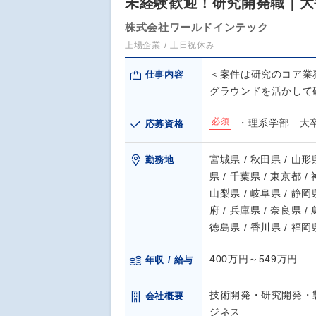
未経験歓迎！研究開発職｜大手
株式会社ワールドインテック
上場企業
土日祝休み
＜案件は研究のコア業
仕事内容
グラウンドを活かして
必須
・理系学部 大
応募資格
宮城県 / 秋田県 / 山形県
勤務地
県 / 千葉県 / 東京都 /
山梨県 / 岐阜県 / 静岡県
府 / 兵庫県 / 奈良県 /
徳島県 / 香川県 / 福岡県
400万円～549万円
年収 / 給与
技術開発・研究開発・
会社概要
ジネス