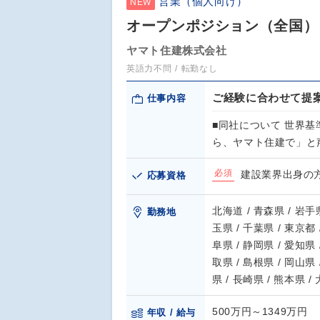
営業（個人向け）
NEW
オープンポジション（全国）
ヤマト住建株式会社
英語力不問
転勤なし
ご経験に合わせて提
仕事内容
■同社について 世界
ら、ヤマト住建で」と
必須
建設業界出身の
応募資格
北海道 / 青森県 / 岩手県
勤務地
玉県 / 千葉県 / 東京都 
阜県 / 静岡県 / 愛知県 
取県 / 島根県 / 岡山県 
県 / 長崎県 / 熊本県 /
500万円～1349万円
年収 / 給与