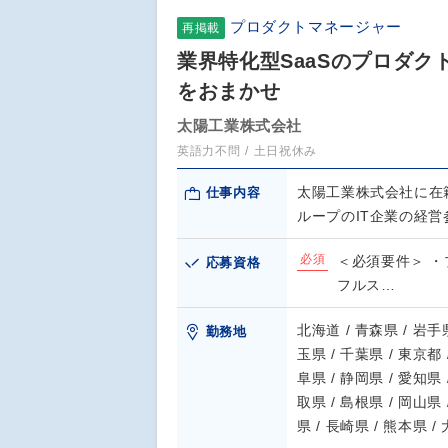
プロダクトマネージャー
再掲載
業界特化型SaaSのプロダ
をおまかせ
太陽工業株式会社
英語力不問
土日祝休み
太陽工業株式会社に在
仕事内容
ループのIT企業の経営
必須
＜必須要件＞ 
応募資格
フルス…
北海道 / 青森県 / 岩手県
勤務地
玉県 / 千葉県 / 東京都 
阜県 / 静岡県 / 愛知県 
取県 / 島根県 / 岡山県 
県 / 長崎県 / 熊本県 /