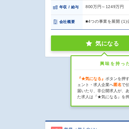
800万円～1249万円
年収 / 給与
■4つの事業を展開 (
会社概要
気になる
興味を持っ
『★気になる』
ボタンを押
ェント・求人企業へ
匿名
で
届いたり、非公開求人が、
た求人は『★気になる』を