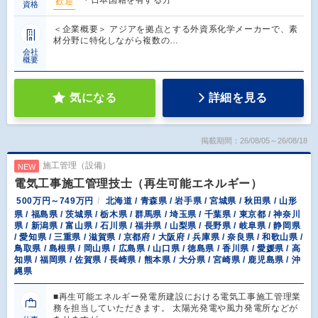
・日本国籍を有する方
歓迎
資格
＜企業概要＞ アジアを拠点とする外資系化学メーカーで、素
材分野に特化しながら複数の…
会社
概要
気になる
詳細を見る
掲載期間：26/08/05～26/08/18
施工管理（設備）
NEW
電気工事施工管理技士（再生可能エネルギー）
500万円～749万円
北海道 / 青森県 / 岩手県 / 宮城県 / 秋田県 / 山形
県 / 福島県 / 茨城県 / 栃木県 / 群馬県 / 埼玉県 / 千葉県 / 東京都 / 神奈川
県 / 新潟県 / 富山県 / 石川県 / 福井県 / 山梨県 / 長野県 / 岐阜県 / 静岡県
/ 愛知県 / 三重県 / 滋賀県 / 京都府 / 大阪府 / 兵庫県 / 奈良県 / 和歌山県 /
鳥取県 / 島根県 / 岡山県 / 広島県 / 山口県 / 徳島県 / 香川県 / 愛媛県 / 高
知県 / 福岡県 / 佐賀県 / 長崎県 / 熊本県 / 大分県 / 宮崎県 / 鹿児島県 / 沖
縄県
■再生可能エネルギー発電所建設における電気工事施工管理業
務を担当していただきます。 太陽光発電や風力発電所などが