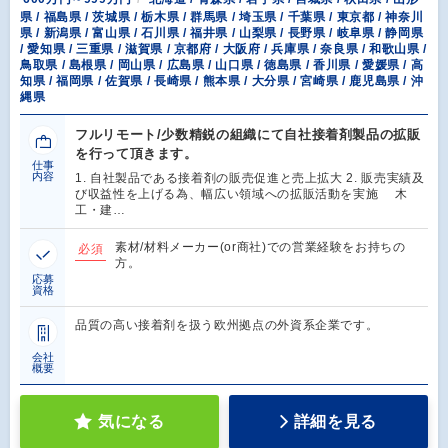
県 / 福島県 / 茨城県 / 栃木県 / 群馬県 / 埼玉県 / 千葉県 / 東京都 / 神奈川
県 / 新潟県 / 富山県 / 石川県 / 福井県 / 山梨県 / 長野県 / 岐阜県 / 静岡県
/ 愛知県 / 三重県 / 滋賀県 / 京都府 / 大阪府 / 兵庫県 / 奈良県 / 和歌山県 /
鳥取県 / 島根県 / 岡山県 / 広島県 / 山口県 / 徳島県 / 香川県 / 愛媛県 / 高
知県 / 福岡県 / 佐賀県 / 長崎県 / 熊本県 / 大分県 / 宮崎県 / 鹿児島県 / 沖
縄県
フルリモート/少数精鋭の組織にて自社接着剤製品の拡販
を行って頂きます。
仕事
内容
1. 自社製品である接着剤の販売促進と売上拡大 2. 販売実績及
び収益性を上げる為、幅広い領域への拡販活動を実施 木
工・建…
素材/材料メーカー(or商社)での営業経験をお持ちの
必須
方。
応募
資格
品質の高い接着剤を扱う欧州拠点の外資系企業です。
会社
概要
気になる
詳細を見る