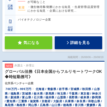
が可能なこと
応募
・微生物培養/発酵にかかる知見 ・生産管理/品質管理
歓迎
資格
にかかる知見 ・企業における研究…
バイオテクノロジー企業
会社
概要
気になる
詳細を見る
掲載期間：26/08/06～26/08/19
弁護士・弁理士
NEW
グローバル法務《日本全国からフルリモートワークOK
◆時短勤務可》
化学系ベンチャー企業
700万円～999万円
北海道 / 青森県 / 岩手県 / 宮城県 / 秋田県 / 山形
県 / 福島県 / 茨城県 / 栃木県 / 群馬県 / 埼玉県 / 千葉県 / 東京都 / 神奈川
県 / 新潟県 / 富山県 / 石川県 / 福井県 / 山梨県 / 長野県 / 岐阜県 / 静岡県
/ 愛知県 / 三重県 / 滋賀県 / 京都府 / 大阪府 / 兵庫県 / 奈良県 / 和歌山県 /
鳥取県 / 島根県 / 岡山県 / 広島県 / 山口県 / 徳島県 / 香川県 / 愛媛県 / 高