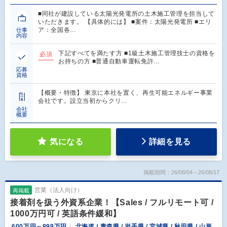
■同社が建設している太陽光発電所の土木施工管理を担当して
いただきます。 【具体的には】 ■案件：太陽光発電所 ■エリ
ア：全国各…
仕事
内容
下記すべてを満たす方 ■1級土木施工管理技士の資格を
必須
お持ちの方 ■普通自動車運転免許…
応募
資格
【概要・特徴】 東京に本社を置く、再生可能エネルギー事業
会社です。設立当初からクリ…
会社
概要
気になる
詳細を見る
掲載期間：26/08/04～26/08/17
営業（法人向け）
再掲載
接着剤を扱う外資系企業！【Sales / フルリモート可 /
1000万円可 / 英語条件緩和】
600万円～999万円
北海道 / 青森県 / 岩手県 / 宮城県 / 秋田県 / 山形