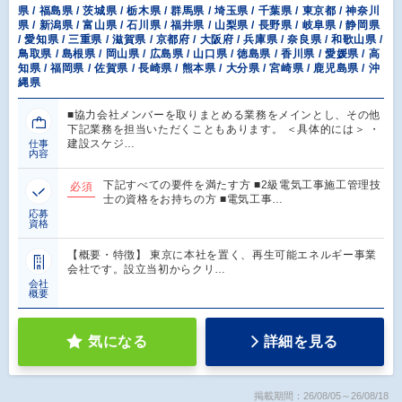
県 / 福島県 / 茨城県 / 栃木県 / 群馬県 / 埼玉県 / 千葉県 / 東京都 / 神奈川
県 / 新潟県 / 富山県 / 石川県 / 福井県 / 山梨県 / 長野県 / 岐阜県 / 静岡県
/ 愛知県 / 三重県 / 滋賀県 / 京都府 / 大阪府 / 兵庫県 / 奈良県 / 和歌山県 /
鳥取県 / 島根県 / 岡山県 / 広島県 / 山口県 / 徳島県 / 香川県 / 愛媛県 / 高
知県 / 福岡県 / 佐賀県 / 長崎県 / 熊本県 / 大分県 / 宮崎県 / 鹿児島県 / 沖
縄県
■協力会社メンバーを取りまとめる業務をメインとし、その他
下記業務を担当いただくこともあります。 ＜具体的には＞ ・
建設スケジ…
仕事
内容
下記すべての要件を満たす方 ■2級電気工事施工管理技
必須
士の資格をお持ちの方 ■電気工事…
応募
資格
【概要・特徴】 東京に本社を置く、再生可能エネルギー事業
会社です。設立当初からクリ…
会社
概要
気になる
詳細を見る
掲載期間：26/08/05～26/08/18