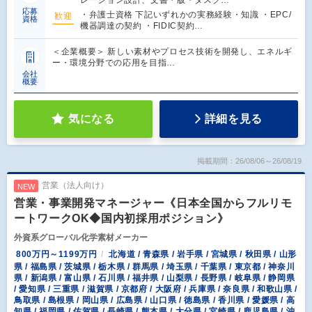
応募
・弁護士資格 下記いずれかの実務経験・知識 ・EPC/
歓迎
資格
機器調達の契約 ・FIDIC契約…
＜企業概要＞ 新しい素材やプロセス技術を開発し、エネルギ
ー・環境分野での応用を目指…
会社
概要
気になる
詳細を見る
掲載期間：26/08/06～26/08/19
営業（法人向け）
NEW
営業・事業開発マネージャー《日本全国からフルリモ
ートワークOK◆国内初採用ポジション》
外資系グローバル化学素材メーカー
800万円～1199万円
北海道 / 青森県 / 岩手県 / 宮城県 / 秋田県 / 山形
県 / 福島県 / 茨城県 / 栃木県 / 群馬県 / 埼玉県 / 千葉県 / 東京都 / 神奈川
県 / 新潟県 / 富山県 / 石川県 / 福井県 / 山梨県 / 長野県 / 岐阜県 / 静岡県
/ 愛知県 / 三重県 / 滋賀県 / 京都府 / 大阪府 / 兵庫県 / 奈良県 / 和歌山県 /
鳥取県 / 島根県 / 岡山県 / 広島県 / 山口県 / 徳島県 / 香川県 / 愛媛県 / 高
知県 / 福岡県 / 佐賀県 / 長崎県 / 熊本県 / 大分県 / 宮崎県 / 鹿児島県 / 沖