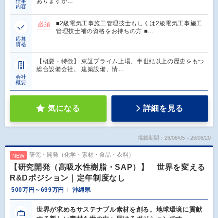
ありますが…
仕事
内容
■2級電気工事施工管理技士もしくは2級電気工事施工
必須
管理技士補の資格をお持ちの方 ■…
応募
資格
【概要・特徴】 東証プライム上場、半世紀以上の歴史をもつ
総合設備会社。 建築設備、情…
会社
概要
気になる
詳細を見る
掲載期間：26/08/05～26/08/20
研究・開発（化学・素材・食品・衣料）
NEW
【研究開発（高吸水性樹脂・SAP）】 世界を変える
R&Dポジション｜定年制度なし
500万円～699万円
沖縄県
世界が求めるサステナブル素材を創る。地球環境に貢献