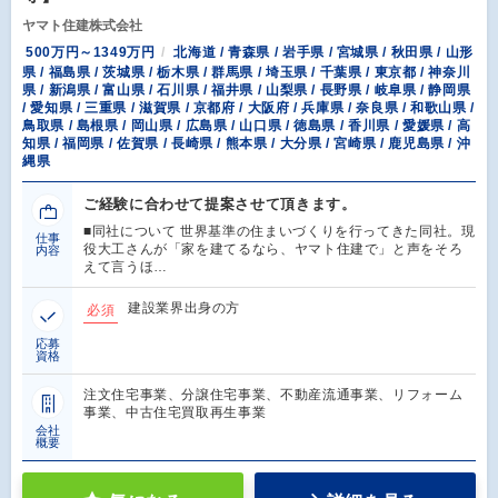
ヤマト住建株式会社
500万円～1349万円
北海道 / 青森県 / 岩手県 / 宮城県 / 秋田県 / 山形
県 / 福島県 / 茨城県 / 栃木県 / 群馬県 / 埼玉県 / 千葉県 / 東京都 / 神奈川
県 / 新潟県 / 富山県 / 石川県 / 福井県 / 山梨県 / 長野県 / 岐阜県 / 静岡県
/ 愛知県 / 三重県 / 滋賀県 / 京都府 / 大阪府 / 兵庫県 / 奈良県 / 和歌山県 /
鳥取県 / 島根県 / 岡山県 / 広島県 / 山口県 / 徳島県 / 香川県 / 愛媛県 / 高
知県 / 福岡県 / 佐賀県 / 長崎県 / 熊本県 / 大分県 / 宮崎県 / 鹿児島県 / 沖
縄県
ご経験に合わせて提案させて頂きます。
■同社について 世界基準の住まいづくりを行ってきた同社。現
仕事
役大工さんが「家を建てるなら、ヤマト住建で」と声をそろ
内容
えて言うほ…
建設業界出身の方
必須
応募
資格
注文住宅事業、分譲住宅事業、不動産流通事業、リフォーム
事業、中古住宅買取再生事業
会社
概要