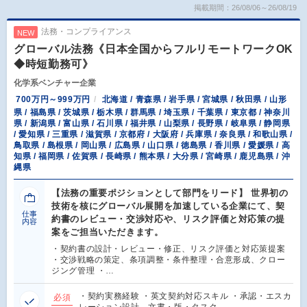
掲載期間：26/08/06～26/08/19
法務・コンプライアンス
NEW
グローバル法務《日本全国からフルリモートワークOK
◆時短勤務可》
化学系ベンチャー企業
700万円～999万円
北海道 / 青森県 / 岩手県 / 宮城県 / 秋田県 / 山形
県 / 福島県 / 茨城県 / 栃木県 / 群馬県 / 埼玉県 / 千葉県 / 東京都 / 神奈川
県 / 新潟県 / 富山県 / 石川県 / 福井県 / 山梨県 / 長野県 / 岐阜県 / 静岡県
/ 愛知県 / 三重県 / 滋賀県 / 京都府 / 大阪府 / 兵庫県 / 奈良県 / 和歌山県 /
鳥取県 / 島根県 / 岡山県 / 広島県 / 山口県 / 徳島県 / 香川県 / 愛媛県 / 高
知県 / 福岡県 / 佐賀県 / 長崎県 / 熊本県 / 大分県 / 宮崎県 / 鹿児島県 / 沖
縄県
【法務の重要ポジションとして部門をリード】 世界初の
技術を核にグローバル展開を加速している企業にて、契
仕事
約書のレビュー・交渉対応や、リスク評価と対応策の提
内容
案をご担当いただきます。
・契約書の設計・レビュー・修正、リスク評価と対応策提案
・交渉戦略の策定、条項調整・条件整理・合意形成、クロー
ジング管理 ・…
・契約実務経験 ・英文契約対応スキル ・承認・エスカ
必須
レーション設計、文書・版・タスク…