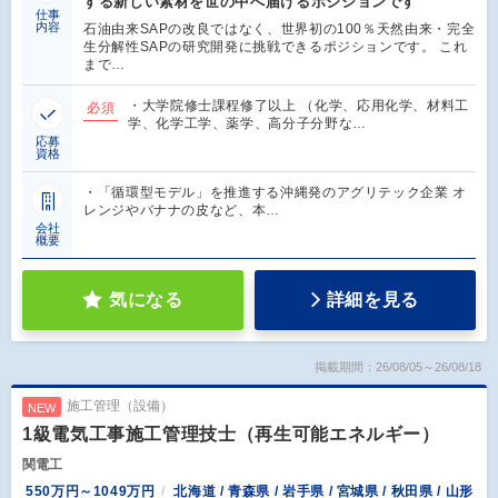
する新しい素材を世の中へ届けるポジションです
仕事
内容
石油由来SAPの改良ではなく、世界初の100％天然由来・完全
生分解性SAPの研究開発に挑戦できるポジションです。 これ
まで…
・大学院修士課程修了以上 （化学、応用化学、材料工
必須
学、化学工学、薬学、高分子分野な…
応募
資格
・「循環型モデル」を推進する沖縄発のアグリテック企業 オ
レンジやバナナの皮など、本…
会社
概要
気になる
詳細を見る
掲載期間：26/08/05～26/08/18
施工管理（設備）
NEW
1級電気工事施工管理技士（再生可能エネルギー）
関電工
550万円～1049万円
北海道 / 青森県 / 岩手県 / 宮城県 / 秋田県 / 山形