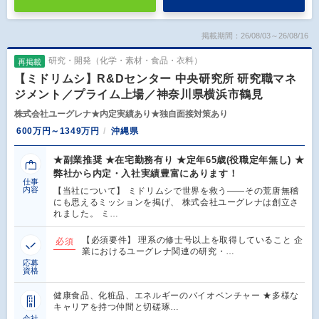
掲載期間：26/08/03～26/08/16
研究・開発（化学・素材・食品・衣料）
再掲載
【ミドリムシ】R&Dセンター 中央研究所 研究職マネ
ジメント／プライム上場／神奈川県横浜市鶴見
株式会社ユーグレナ★内定実績あり★独自面接対策あり
600万円～1349万円
沖縄県
★副業推奨 ★在宅勤務有り ★定年65歳(役職定年無し) ★
弊社から内定・入社実績豊富にあります！
仕事
内容
【当社について】 ミドリムシで世界を救う――その荒唐無稽
にも思えるミッションを掲げ、 株式会社ユーグレナは創立さ
れました。 ミ…
【必須要件】 理系の修士号以上を取得していること 企
必須
業におけるユーグレナ関連の研究・…
応募
資格
健康食品、化粧品、エネルギーのバイオベンチャー ★多様な
キャリアを持つ仲間と切磋琢…
会社