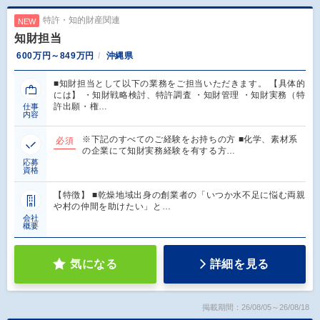
特許・知的財産関連
NEW
知財担当
600万円～849万円
沖縄県
■知財担当として以下の業務をご担当いただきます。 【具体的
には】 ・知財戦略検討、特許調査 ・知財管理 ・知財実務（特
許出願・権…
仕事
内容
※下記のすべてのご経験をお持ちの方 ■化学、素材系
必須
の企業にて知財実務経験を有する方…
応募
資格
【特徴】 ■乾燥地域出身の創業者の「いつか水不足に悩む両親
や村の仲間を助けたい」と…
会社
概要
気になる
詳細を見る
掲載期間：26/08/05～26/08/18