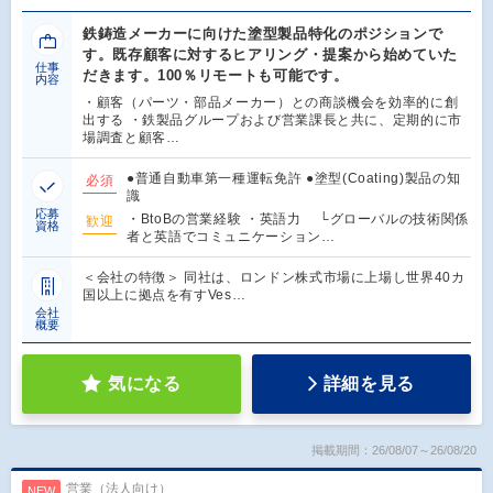
鉄鋳造メーカーに向けた塗型製品特化のポジションで
す。既存顧客に対するヒアリング・提案から始めていた
仕事
だきます。100％リモートも可能です。
内容
・顧客（パーツ・部品メーカー）との商談機会を効率的に創
出する ・鉄製品グループおよび営業課長と共に、定期的に市
場調査と顧客…
●普通自動車第一種運転免許 ●塗型(Coating)製品の知
必須
識
応募
・BtoBの営業経験 ・英語力 └グローバルの技術関係
歓迎
資格
者と英語でコミュニケーション…
＜会社の特徴＞ 同社は、ロンドン株式市場に上場し世界40カ
国以上に拠点を有すVes…
会社
概要
気になる
詳細を見る
掲載期間：26/08/07～26/08/20
営業（法人向け）
NEW