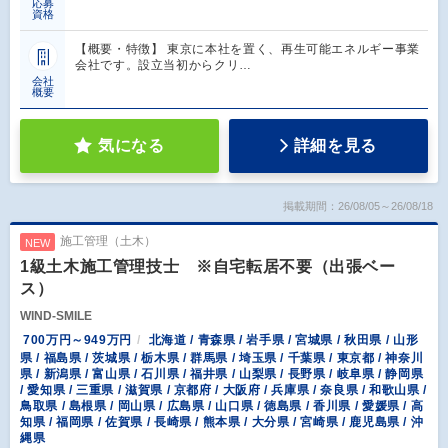
応募
資格
【概要・特徴】 東京に本社を置く、再生可能エネルギー事業
会社です。設立当初からクリ…
会社
概要
気になる
詳細を見る
掲載期間：26/08/05～26/08/18
施工管理（土木）
NEW
1級土木施工管理技士 ※自宅転居不要（出張ベー
ス）
WIND-SMILE
700万円～949万円
北海道 / 青森県 / 岩手県 / 宮城県 / 秋田県 / 山形
県 / 福島県 / 茨城県 / 栃木県 / 群馬県 / 埼玉県 / 千葉県 / 東京都 / 神奈川
県 / 新潟県 / 富山県 / 石川県 / 福井県 / 山梨県 / 長野県 / 岐阜県 / 静岡県
/ 愛知県 / 三重県 / 滋賀県 / 京都府 / 大阪府 / 兵庫県 / 奈良県 / 和歌山県 /
鳥取県 / 島根県 / 岡山県 / 広島県 / 山口県 / 徳島県 / 香川県 / 愛媛県 / 高
知県 / 福岡県 / 佐賀県 / 長崎県 / 熊本県 / 大分県 / 宮崎県 / 鹿児島県 / 沖
縄県