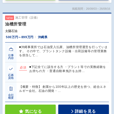
掲載期間：26/08/03～26/08/16
施工管理（設備）
NEW
油槽所管理
太陽石油
500万円～899万円
沖縄県
■沖縄事業所では石油受入払業、油槽所管理運営を行っていま
す。 その中で、プラントタンク設備・出荷設備等の管理業務
を担当して…
仕事
内容
■下記全てに該当する方 ・プラント等での実務経験を
必須
お持ちの方 ・普通自動車免許をお持…
応募
資格
【概要・特徴】 創業から100年以上の歴史を持つ、総合エネ
ルギー会社。石油の開発・…
会社
概要
気になる
詳細を見る