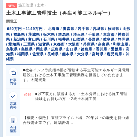
施工管理（土木）
NEW
土木工事施工管理技士（再生可能エネルギー）
関電工
650万円～1149万円
北海道 / 青森県 / 岩手県 / 宮城県 / 秋田県 / 山形
県 / 福島県 / 茨城県 / 栃木県 / 群馬県 / 埼玉県 / 千葉県 / 東京都 / 神奈川
県 / 新潟県 / 富山県 / 石川県 / 福井県 / 山梨県 / 長野県 / 岐阜県 / 静岡県
/ 愛知県 / 三重県 / 滋賀県 / 京都府 / 大阪府 / 兵庫県 / 奈良県 / 和歌山県 /
鳥取県 / 島根県 / 岡山県 / 広島県 / 山口県 / 徳島県 / 香川県 / 愛媛県 / 高
知県 / 福岡県 / 佐賀県 / 長崎県 / 熊本県 / 大分県 / 宮崎県 / 鹿児島県 / 沖
縄県
■社会インフラ統括本部が管轄する再生可能エネルギー発電所
建設における土木工事施工管理業務を担当していただきま
す。太陽光発…
仕事
内容
■以下双方に該当する方 ・土木分野における施工管理
必須
経験をお持ちの方 ・2級土木施工管…
応募
資格
【概要・特徴】 東証プライム上場、70年以上の歴史を持つ総
合設備企業です。建築設備…
会社
概要