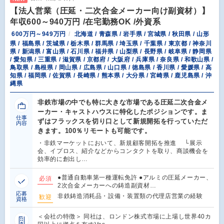
【法人営業（圧延・二次合金メーカー向け副資材）】
年収600～940万円 /在宅勤務OK /外資系
600万円～949万円
北海道 / 青森県 / 岩手県 / 宮城県 / 秋田県 / 山形
県 / 福島県 / 茨城県 / 栃木県 / 群馬県 / 埼玉県 / 千葉県 / 東京都 / 神奈川
県 / 新潟県 / 富山県 / 石川県 / 福井県 / 山梨県 / 長野県 / 岐阜県 / 静岡県
/ 愛知県 / 三重県 / 滋賀県 / 京都府 / 大阪府 / 兵庫県 / 奈良県 / 和歌山県 /
鳥取県 / 島根県 / 岡山県 / 広島県 / 山口県 / 徳島県 / 香川県 / 愛媛県 / 高
知県 / 福岡県 / 佐賀県 / 長崎県 / 熊本県 / 大分県 / 宮崎県 / 鹿児島県 / 沖
縄県
非鉄市場の中でも特に大きな市場である圧延二次合金メ
ーカー・キャストハウスに特化したポジションです。ま
仕事
ずはフラックスを切り口として新規開拓を行っていただ
内容
きます。100％リモートも可能です。
・非鉄マーケットにおいて、新規顧客開拓を推進 └展示
会、イプロス、紹介などからコンタクトを取り、商談機会を
効率的に創出し…
●普通自動車第一種運転免許 ●アルミの圧延メーカー、
必須
2次合金メーカーへの鋳造副資材…
応募
非鉄鋳造消耗品・設備・装置類の代理店営業の経験
歓迎
資格
＜会社の特徴＞ 同社は、ロンドン株式市場に上場し世界40カ