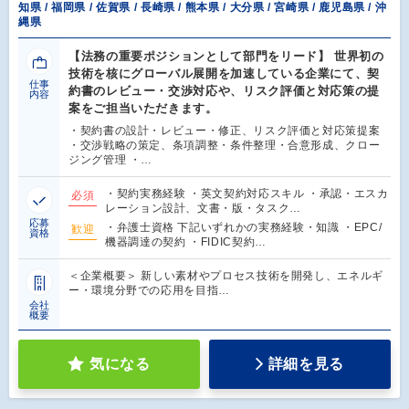
知県 / 福岡県 / 佐賀県 / 長崎県 / 熊本県 / 大分県 / 宮崎県 / 鹿児島県 / 沖
縄県
【法務の重要ポジションとして部門をリード】 世界初の
技術を核にグローバル展開を加速している企業にて、契
仕事
約書のレビュー・交渉対応や、リスク評価と対応策の提
内容
案をご担当いただきます。
・契約書の設計・レビュー・修正、リスク評価と対応策提案
・交渉戦略の策定、条項調整・条件整理・合意形成、クロー
ジング管理 ・…
・契約実務経験 ・英文契約対応スキル ・承認・エスカ
必須
レーション設計、文書・版・タスク…
応募
・弁護士資格 下記いずれかの実務経験・知識 ・EPC/
歓迎
資格
機器調達の契約 ・FIDIC契約…
＜企業概要＞ 新しい素材やプロセス技術を開発し、エネルギ
ー・環境分野での応用を目指…
会社
概要
気になる
詳細を見る