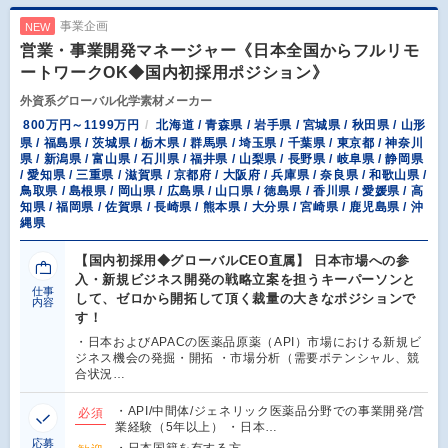
事業企画
NEW
営業・事業開発マネージャー《日本全国からフルリモ
ートワークOK◆国内初採用ポジション》
外資系グローバル化学素材メーカー
800万円～1199万円
北海道 / 青森県 / 岩手県 / 宮城県 / 秋田県 / 山形
県 / 福島県 / 茨城県 / 栃木県 / 群馬県 / 埼玉県 / 千葉県 / 東京都 / 神奈川
県 / 新潟県 / 富山県 / 石川県 / 福井県 / 山梨県 / 長野県 / 岐阜県 / 静岡県
/ 愛知県 / 三重県 / 滋賀県 / 京都府 / 大阪府 / 兵庫県 / 奈良県 / 和歌山県 /
鳥取県 / 島根県 / 岡山県 / 広島県 / 山口県 / 徳島県 / 香川県 / 愛媛県 / 高
知県 / 福岡県 / 佐賀県 / 長崎県 / 熊本県 / 大分県 / 宮崎県 / 鹿児島県 / 沖
縄県
【国内初採用◆グローバルCEO直属】 日本市場への参
入・新規ビジネス開発の戦略立案を担うキーパーソンと
仕事
して、ゼロから開拓して頂く裁量の大きなポジションで
内容
す！
・日本およびAPACの医薬品原薬（API）市場における新規ビ
ジネス機会の発掘・開拓 ・市場分析（需要ポテンシャル、競
合状況…
・API/中間体/ジェネリック医薬品分野での事業開発/営
必須
業経験（5年以上） ・日本…
応募