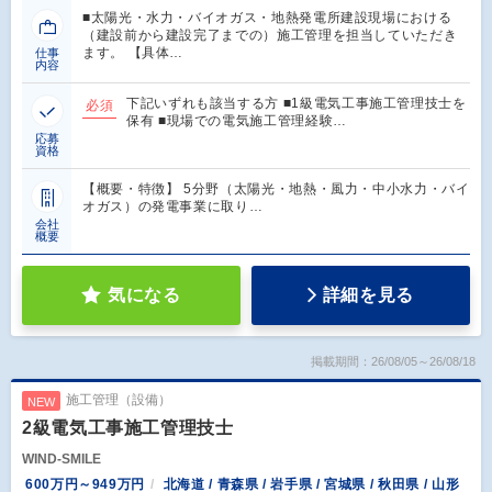
■太陽光・水力・バイオガス・地熱発電所建設現場における
（建設前から建設完了までの）施工管理を担当していただき
ます。 【具体…
仕事
内容
下記いずれも該当する方 ■1級電気工事施工管理技士を
必須
保有 ■現場での電気施工管理経験…
応募
資格
【概要・特徴】 5分野（太陽光・地熱・風力・中小水力・バイ
オガス）の発電事業に取り…
会社
概要
気になる
詳細を見る
掲載期間：26/08/05～26/08/18
施工管理（設備）
NEW
2級電気工事施工管理技士
WIND-SMILE
600万円～949万円
北海道 / 青森県 / 岩手県 / 宮城県 / 秋田県 / 山形