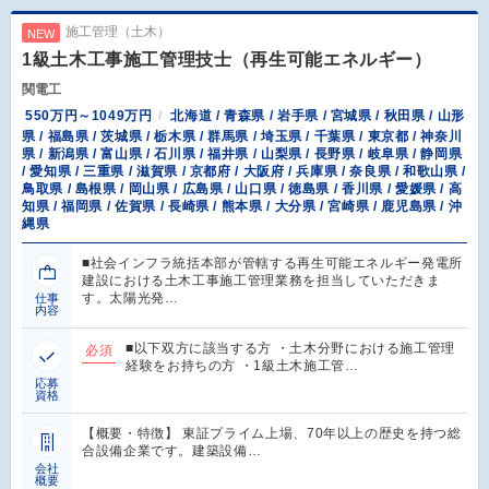
施工管理（土木）
NEW
1級土木工事施工管理技士（再生可能エネルギー）
関電工
550万円～1049万円
北海道 / 青森県 / 岩手県 / 宮城県 / 秋田県 / 山形
県 / 福島県 / 茨城県 / 栃木県 / 群馬県 / 埼玉県 / 千葉県 / 東京都 / 神奈川
県 / 新潟県 / 富山県 / 石川県 / 福井県 / 山梨県 / 長野県 / 岐阜県 / 静岡県
/ 愛知県 / 三重県 / 滋賀県 / 京都府 / 大阪府 / 兵庫県 / 奈良県 / 和歌山県 /
鳥取県 / 島根県 / 岡山県 / 広島県 / 山口県 / 徳島県 / 香川県 / 愛媛県 / 高
知県 / 福岡県 / 佐賀県 / 長崎県 / 熊本県 / 大分県 / 宮崎県 / 鹿児島県 / 沖
縄県
■社会インフラ統括本部が管轄する再生可能エネルギー発電所
建設における土木工事施工管理業務を担当していただきま
す。太陽光発…
仕事
内容
■以下双方に該当する方 ・土木分野における施工管理
必須
経験をお持ちの方 ・1級土木施工管…
応募
資格
【概要・特徴】 東証プライム上場、70年以上の歴史を持つ総
合設備企業です。建築設備…
会社
概要