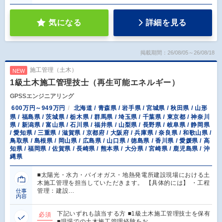
気になる
詳細を見る
掲載期間：26/08/05～26/08/18
施工管理（土木）
NEW
1級土木施工管理技士（再生可能エネルギー）
GPSSエンジニアリング
600万円～949万円
北海道 / 青森県 / 岩手県 / 宮城県 / 秋田県 / 山形
県 / 福島県 / 茨城県 / 栃木県 / 群馬県 / 埼玉県 / 千葉県 / 東京都 / 神奈川
県 / 新潟県 / 富山県 / 石川県 / 福井県 / 山梨県 / 長野県 / 岐阜県 / 静岡県
/ 愛知県 / 三重県 / 滋賀県 / 京都府 / 大阪府 / 兵庫県 / 奈良県 / 和歌山県 /
鳥取県 / 島根県 / 岡山県 / 広島県 / 山口県 / 徳島県 / 香川県 / 愛媛県 / 高
知県 / 福岡県 / 佐賀県 / 長崎県 / 熊本県 / 大分県 / 宮崎県 / 鹿児島県 / 沖
縄県
■太陽光・水力・バイオガス・地熱発電所建設現場における土
木施工管理を担当していただきます。 【具体的には】 ・工程
管理：建設…
仕事
内容
下記いずれも該当する方 ■1級土木施工管理技士を保有
必須
■現場での土木施工管理経験をお…