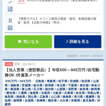
何らかの営業経験をお持ちの方（要普通自動車免許）
必須
応募
資格
【事業モデル】 オフィス家具の製造・販売、各種設備の製
造・販売 【企業の特徴】 “明日…
会社
概要
気になる
詳細を見る
掲載期間：26/08/07～26/08/20
営業（法人向け）
NEW
【法人営業（塗型製品）】年収600～940万円 /在宅勤
務OK /外資系メーカー
600万円～949万円
北海道 / 青森県 / 岩手県 / 宮城県 / 秋田県 / 山形
県 / 福島県 / 茨城県 / 栃木県 / 群馬県 / 埼玉県 / 千葉県 / 東京都 / 神奈川
県 / 新潟県 / 富山県 / 石川県 / 福井県 / 山梨県 / 長野県 / 岐阜県 / 静岡県
/ 愛知県 / 三重県 / 滋賀県 / 京都府 / 大阪府 / 兵庫県 / 奈良県 / 和歌山県 /
鳥取県 / 島根県 / 岡山県 / 広島県 / 山口県 / 徳島県 / 香川県 / 愛媛県 / 高
知県 / 福岡県 / 佐賀県 / 長崎県 / 熊本県 / 大分県 / 宮崎県 / 鹿児島県 / 沖
縄県