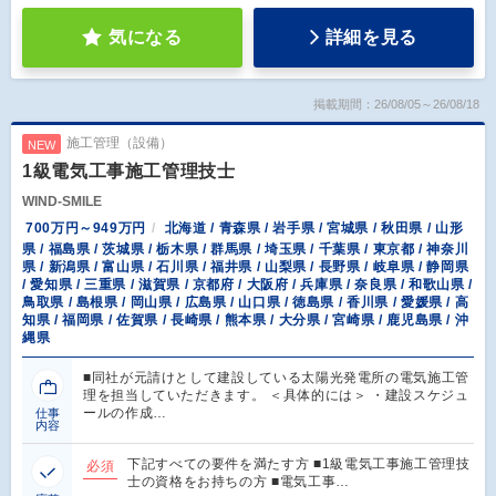
気になる
詳細を見る
掲載期間：26/08/05～26/08/18
施工管理（設備）
NEW
1級電気工事施工管理技士
WIND-SMILE
700万円～949万円
北海道 / 青森県 / 岩手県 / 宮城県 / 秋田県 / 山形
県 / 福島県 / 茨城県 / 栃木県 / 群馬県 / 埼玉県 / 千葉県 / 東京都 / 神奈川
県 / 新潟県 / 富山県 / 石川県 / 福井県 / 山梨県 / 長野県 / 岐阜県 / 静岡県
/ 愛知県 / 三重県 / 滋賀県 / 京都府 / 大阪府 / 兵庫県 / 奈良県 / 和歌山県 /
鳥取県 / 島根県 / 岡山県 / 広島県 / 山口県 / 徳島県 / 香川県 / 愛媛県 / 高
知県 / 福岡県 / 佐賀県 / 長崎県 / 熊本県 / 大分県 / 宮崎県 / 鹿児島県 / 沖
縄県
■同社が元請けとして建設している太陽光発電所の電気施工管
理を担当していただきます。 ＜具体的には＞ ・建設スケジュ
ールの作成…
仕事
内容
下記すべての要件を満たす方 ■1級電気工事施工管理技
必須
士の資格をお持ちの方 ■電気工事…