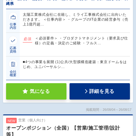
縄県
太陽工業株式会社に在籍し、ミライ工事株式会社に出向いた
だきます。 ＜仕事内容＞ ・グループのIT企業の経営参与（売
上1億円超…
仕事
内容
＜必須要件＞ ・プロダクトマネジメント（要求及び仕
必須
様）の定義・決定のご経験 ・フルス…
応募
資格
■4つの事業を展開 (1)公共/大型膜構造建築：東京ドームをは
じめ、ユニバーサルシ…
会社
概要
気になる
詳細を見る
掲載期間：26/08/04～26/08/17
営業（個人向け）
NEW
オープンポジション（全国）【営業/施工管理/設計
等】