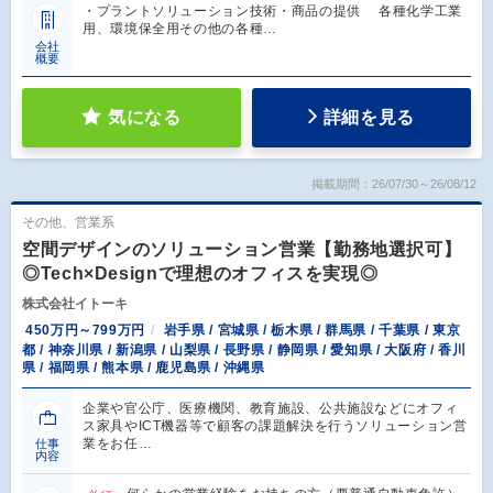
・プラントソリューション技術・商品の提供 各種化学工業
用、環境保全用その他の各種…
会社
概要
気になる
詳細を見る
掲載期間：26/07/30～26/08/12
その他、営業系
空間デザインのソリューション営業【勤務地選択可】
◎Tech×Designで理想のオフィスを実現◎
株式会社イトーキ
450万円～799万円
岩手県 / 宮城県 / 栃木県 / 群馬県 / 千葉県 / 東京
都 / 神奈川県 / 新潟県 / 山梨県 / 長野県 / 静岡県 / 愛知県 / 大阪府 / 香川
県 / 福岡県 / 熊本県 / 鹿児島県 / 沖縄県
企業や官公庁、医療機関、教育施設、公共施設などにオフィ
ス家具やICT機器等で顧客の課題解決を行うソリューション営
業をお任…
仕事
内容