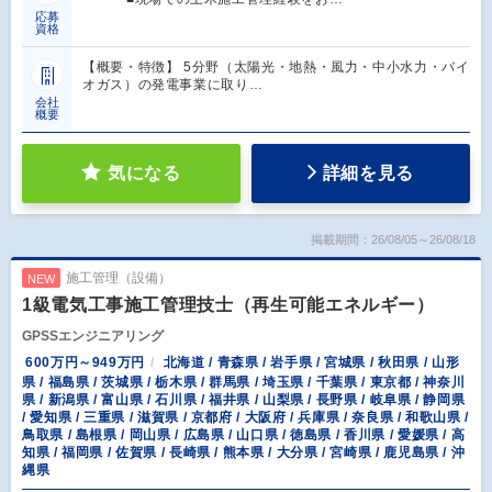
応募
資格
【概要・特徴】 5分野（太陽光・地熱・風力・中小水力・バイ
オガス）の発電事業に取り…
会社
概要
気になる
詳細を見る
掲載期間：26/08/05～26/08/18
施工管理（設備）
NEW
1級電気工事施工管理技士（再生可能エネルギー）
GPSSエンジニアリング
600万円～949万円
北海道 / 青森県 / 岩手県 / 宮城県 / 秋田県 / 山形
県 / 福島県 / 茨城県 / 栃木県 / 群馬県 / 埼玉県 / 千葉県 / 東京都 / 神奈川
県 / 新潟県 / 富山県 / 石川県 / 福井県 / 山梨県 / 長野県 / 岐阜県 / 静岡県
/ 愛知県 / 三重県 / 滋賀県 / 京都府 / 大阪府 / 兵庫県 / 奈良県 / 和歌山県 /
鳥取県 / 島根県 / 岡山県 / 広島県 / 山口県 / 徳島県 / 香川県 / 愛媛県 / 高
知県 / 福岡県 / 佐賀県 / 長崎県 / 熊本県 / 大分県 / 宮崎県 / 鹿児島県 / 沖
縄県