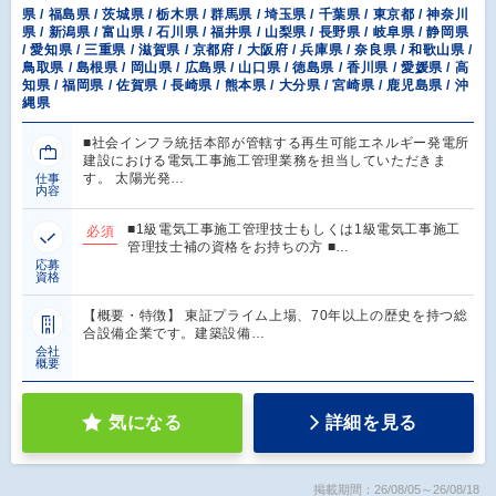
県 / 福島県 / 茨城県 / 栃木県 / 群馬県 / 埼玉県 / 千葉県 / 東京都 / 神奈川
県 / 新潟県 / 富山県 / 石川県 / 福井県 / 山梨県 / 長野県 / 岐阜県 / 静岡県
/ 愛知県 / 三重県 / 滋賀県 / 京都府 / 大阪府 / 兵庫県 / 奈良県 / 和歌山県 /
鳥取県 / 島根県 / 岡山県 / 広島県 / 山口県 / 徳島県 / 香川県 / 愛媛県 / 高
知県 / 福岡県 / 佐賀県 / 長崎県 / 熊本県 / 大分県 / 宮崎県 / 鹿児島県 / 沖
縄県
■社会インフラ統括本部が管轄する再生可能エネルギー発電所
建設における電気工事施工管理業務を担当していただきま
す。 太陽光発…
仕事
内容
■1級電気工事施工管理技士もしくは1級電気工事施工
必須
管理技士補の資格をお持ちの方 ■…
応募
資格
【概要・特徴】 東証プライム上場、70年以上の歴史を持つ総
合設備企業です。建築設備…
会社
概要
気になる
詳細を見る
掲載期間：26/08/05～26/08/18