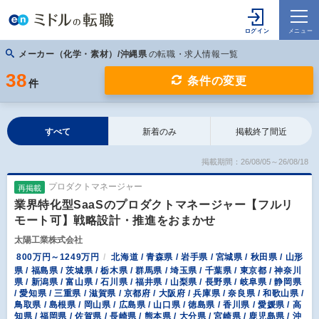
メーカー（化学・素材）/沖縄県
の転職・求人情報一覧
38
条件の変更
件
すべて
新着のみ
掲載終了間近
掲載期間：26/08/05～26/08/18
プロダクトマネージャー
再掲載
業界特化型SaaSのプロダクトマネージャー【フルリ
モート可】戦略設計・推進をおまかせ
太陽工業株式会社
800万円～1249万円
北海道 / 青森県 / 岩手県 / 宮城県 / 秋田県 / 山形
県 / 福島県 / 茨城県 / 栃木県 / 群馬県 / 埼玉県 / 千葉県 / 東京都 / 神奈川
県 / 新潟県 / 富山県 / 石川県 / 福井県 / 山梨県 / 長野県 / 岐阜県 / 静岡県
/ 愛知県 / 三重県 / 滋賀県 / 京都府 / 大阪府 / 兵庫県 / 奈良県 / 和歌山県 /
鳥取県 / 島根県 / 岡山県 / 広島県 / 山口県 / 徳島県 / 香川県 / 愛媛県 / 高
知県 / 福岡県 / 佐賀県 / 長崎県 / 熊本県 / 大分県 / 宮崎県 / 鹿児島県 / 沖