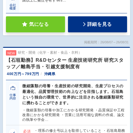
国以上に拠点を有すVes…
会社
概要
気になる
詳細を見る
掲載期間：26/08/07～26/08/31
研究・開発（化学・素材・食品・衣料）
NEW
【石垣勤務】R&Dセンター 生産技術研究所 研究スタ
ッフ／離島手当・引越支援制度有
400万円～799万円
沖縄県
微細藻類の培養・生産技術の研究開発、生産プロセスの
最適化、品質管理技術の向上などを目指します。石垣島
仕事
という独自の環境で、世界的に注目される微細藻類研究
内容
に携わることができます。
・微細藻類の培養や加工にかかる研究開発 ・品質保証や工程
改善にかかる研究開発 ・営業に活用可能な資料の作成、論文
の執筆や学会…
・理系の修士号以上を取得していること ・石垣島勤務
必須