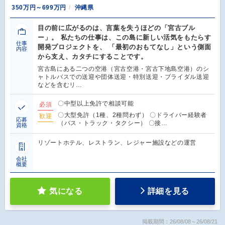
350万円～699万円
沖縄県
目の前に広がるのは、言葉を失うほどの「宮古ブル
ー」。 私たちの仕事は、この島に新しい活気をもたらす
仕事
開発プロジェクトを、 「最初のおもてなし」という側面
内容
から支え、カタチにすることです。
宮古島にある二つの空港（宮古空港・宮古下地島空港）のシ
ャトルバスでの送迎や団体送迎・特別送迎・ブライダル送迎
などを含むリ…
〇中型以上免許で相談可能
必須
〇大型免許（1種、2種問わず） 〇ドライバー経験者
歓迎
応募
（バス・トラック・タクシー） 〇接…
資格
リゾートホテル、レストラン、レジャー施設などの運営
会社
概要
気になる
詳細を見る
掲載期間：26/08/08～26/08/21