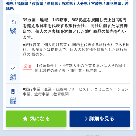
知県 / 福岡県 / 佐賀県 / 長崎県 / 熊本県 / 大分県 / 宮崎県 / 鹿児島県 / 沖
縄県
39カ国・地域、143都市、508拠点を展開し売上は1兆円
を超える日本を代表する旅行会社。 同社店舗または提携
仕事
店で、個人のお客様を対象とした旅行商品の販売を行い
内容
ます。
■旅行営業（個人向け営業） 国内を代表する旅行会社である同
社。 店舗または提携店で、個人のお客様を対象とした旅行商
品の 販売を…
【必須条件】 ・4年制大学の卒業者または大学院修士
必須
博士課程の修了者 ・旅行業・観光業…
応募
資格
■旅行事業（企業・組織向けサービス）、コミュニケーション
事業、旅行事業（教育機関…
会社
概要
気になる
詳細を見る