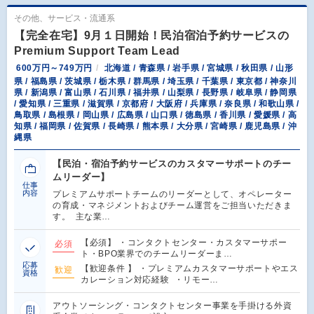
その他、サービス・流通系
【完全在宅】9月１日開始！民泊宿泊予約サービスの
Premium Support Team Lead
600万円～749万円
北海道 / 青森県 / 岩手県 / 宮城県 / 秋田県 / 山形
県 / 福島県 / 茨城県 / 栃木県 / 群馬県 / 埼玉県 / 千葉県 / 東京都 / 神奈川
県 / 新潟県 / 富山県 / 石川県 / 福井県 / 山梨県 / 長野県 / 岐阜県 / 静岡県
/ 愛知県 / 三重県 / 滋賀県 / 京都府 / 大阪府 / 兵庫県 / 奈良県 / 和歌山県 /
鳥取県 / 島根県 / 岡山県 / 広島県 / 山口県 / 徳島県 / 香川県 / 愛媛県 / 高
知県 / 福岡県 / 佐賀県 / 長崎県 / 熊本県 / 大分県 / 宮崎県 / 鹿児島県 / 沖
縄県
【民泊・宿泊予約サービスのカスタマーサポートのチー
ムリーダー】
仕事
内容
プレミアムサポートチームのリーダーとして、オペレーター
の育成・マネジメントおよびチーム運営をご担当いただきま
す。 主な業…
【必須】 ・コンタクトセンター・カスタマーサポー
必須
ト・BPO業界でのチームリーダーま…
応募
【歓迎条件 】 ・プレミアムカスタマーサポートやエス
歓迎
資格
カレーション対応経験 ・リモー…
アウトソーシング・コンタクトセンター事業を手掛ける外資