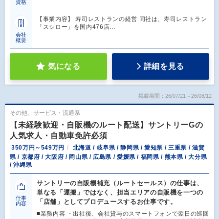
資格
【事業内容】 寿司レストランの経営 同社は、寿司レストラン
「スシロー」を国内476店…
会社
概要
気になる
詳細を見る
掲載期間：26/07/21～26/08/12
その他、サービス・流通系
【未経験歓迎・自販機のルート配送】サントリーGの
人気求人・自動車免許必須
350万円～549万円
北海道 / 岐阜県 / 静岡県 / 愛知県 / 三重県 / 滋賀
県 / 京都府 / 大阪府 / 岡山県 / 広島県 / 愛媛県 / 福岡県 / 熊本県 / 大分県
/ 沖縄県
サントリーの自販機補充（ルートセールス）の仕事は、
単なる「運搬」ではなく、担当エリアの自販機を一つの
仕事
「店舗」としてプロデュースするお仕事です。
内容
■業務内容 ・出社後、会社貸与のスマートフォンで翌日の巡回