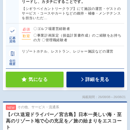
リードし、カタチにすることです。
【シギラベイカントリークラブ】にて施設の運営・ゲストの
サービス・コースやカートなどの維持・補修・メンテナンス
を担当いただ…
〇ゴルフ場運営経験者
必須
〇事業計画策定（損益計算書作成）のご経験をお持ち
歓迎
応募
の方 〇管理職経験者
資格
リゾートホテル、レストラン、レジャー施設などの運営
会社
概要
気になる
詳細を見る
掲載期間：26/08/08～26/08/21
その他、サービス・流通系
NEW
【バス送迎ドライバー／宮古島】日本一美しい海・至
高のリゾート地で心の充足を／旅の始まりをエスコー
ト