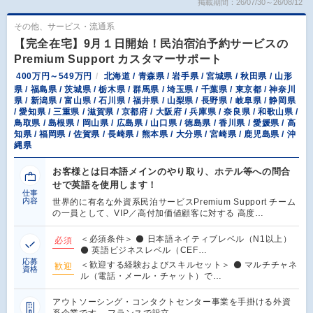
掲載期間：26/07/30～26/08/12
その他、サービス・流通系
【完全在宅】9月１日開始！民泊宿泊予約サービスの
Premium Support カスタマーサポート
400万円～549万円
北海道 / 青森県 / 岩手県 / 宮城県 / 秋田県 / 山形
県 / 福島県 / 茨城県 / 栃木県 / 群馬県 / 埼玉県 / 千葉県 / 東京都 / 神奈川
県 / 新潟県 / 富山県 / 石川県 / 福井県 / 山梨県 / 長野県 / 岐阜県 / 静岡県
/ 愛知県 / 三重県 / 滋賀県 / 京都府 / 大阪府 / 兵庫県 / 奈良県 / 和歌山県 /
鳥取県 / 島根県 / 岡山県 / 広島県 / 山口県 / 徳島県 / 香川県 / 愛媛県 / 高
知県 / 福岡県 / 佐賀県 / 長崎県 / 熊本県 / 大分県 / 宮崎県 / 鹿児島県 / 沖
縄県
お客様とは日本語メインのやり取り、ホテル等への問合
せで英語を使用します！
仕事
内容
世界的に有名な外資系民泊サービスPremium Support チーム
の一員として、VIP／高付加価値顧客に対する 高度…
＜必須条件＞ ⚫ 日本語ネイティブレベル（N1以上）
必須
⚫ 英語ビジネスレベル（CEF…
応募
＜歓迎する経験およびスキルセット＞ ⚫ マルチチャネ
歓迎
資格
ル（電話・メール・チャット）で…
アウトソーシング・コンタクトセンター事業を手掛ける外資
系企業です。 フランスで設立…