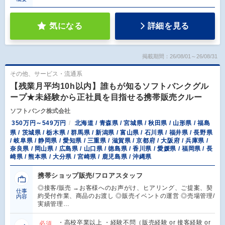
気になる
詳細を見る
掲載期間：26/08/01～26/08/31
その他、サービス・流通系
【残業月平均10h以内】誰もが知るソフトバンクグル
ープ★未経験から正社員を目指せる携帯販売クルー
ソフトバンク株式会社
350万円～549万円
北海道 / 青森県 / 宮城県 / 秋田県 / 山形県 / 福島
県 / 茨城県 / 栃木県 / 群馬県 / 新潟県 / 富山県 / 石川県 / 福井県 / 長野県
/ 岐阜県 / 静岡県 / 愛知県 / 三重県 / 滋賀県 / 京都府 / 大阪府 / 兵庫県 /
奈良県 / 岡山県 / 広島県 / 山口県 / 徳島県 / 香川県 / 愛媛県 / 福岡県 / 長
崎県 / 熊本県 / 大分県 / 宮崎県 / 鹿児島県 / 沖縄県
携帯ショップ販売/フロアスタッフ
◎接客/販売 →お客様へのお声がけ、ヒアリング、ご提案、契
仕事
約受付作業、商品のお渡し ◎販売イベントの運営 ◎売場管理/
内容
実績管理…
・高校卒業以上 ・経験不問（販売経験 or 接客経験 or
必須