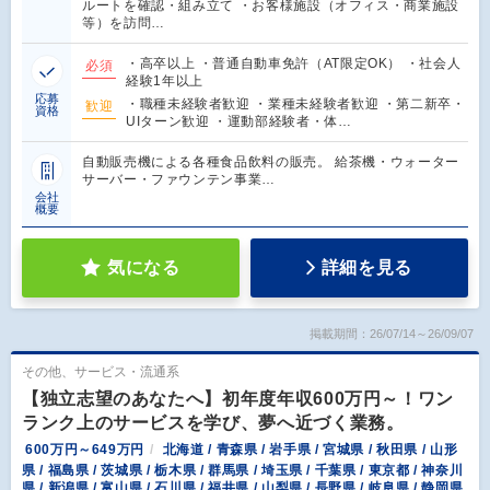
ルートを確認・組み立て ・お客様施設（オフィス・商業施設
等）を訪問…
・高卒以上 ・普通自動車免許（AT限定OK） ・社会人
必須
経験1年以上
応募
・職種未経験者歓迎 ・業種未経験者歓迎 ・第二新卒・
歓迎
資格
UIターン歓迎 ・運動部経験者・体…
自動販売機による各種食品飲料の販売。 給茶機・ウォーター
サーバー・ファウンテン事業…
会社
概要
気になる
詳細を見る
掲載期間：26/07/14～26/09/07
その他、サービス・流通系
【独立志望のあなたへ】初年度年収600万円～！ワン
ランク上のサービスを学び、夢へ近づく業務。
600万円～649万円
北海道 / 青森県 / 岩手県 / 宮城県 / 秋田県 / 山形
県 / 福島県 / 茨城県 / 栃木県 / 群馬県 / 埼玉県 / 千葉県 / 東京都 / 神奈川
県 / 新潟県 / 富山県 / 石川県 / 福井県 / 山梨県 / 長野県 / 岐阜県 / 静岡県