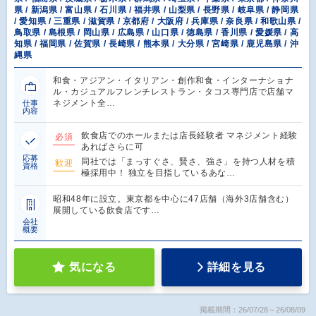
県 / 新潟県 / 富山県 / 石川県 / 福井県 / 山梨県 / 長野県 / 岐阜県 / 静岡県
/ 愛知県 / 三重県 / 滋賀県 / 京都府 / 大阪府 / 兵庫県 / 奈良県 / 和歌山県 /
鳥取県 / 島根県 / 岡山県 / 広島県 / 山口県 / 徳島県 / 香川県 / 愛媛県 / 高
知県 / 福岡県 / 佐賀県 / 長崎県 / 熊本県 / 大分県 / 宮崎県 / 鹿児島県 / 沖
縄県
和食・アジアン・イタリアン・創作和食・インターナショナ
ル・カジュアルフレンチレストラン・タコス専門店で店舗マ
ネジメント全…
仕事
内容
飲食店でのホールまたは店長経験者 マネジメント経験
必須
あればさらに可
応募
同社では「まっすぐさ、賢さ、強さ」を持つ人材を積
歓迎
資格
極採用中！ 独立を目指しているあな…
昭和48年に設立。東京都を中心に47店舗（海外3店舗含む）
展開している飲食店です…
会社
概要
気になる
詳細を見る
掲載期間：26/07/28～26/08/09