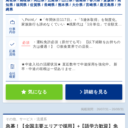
鳥取県 / 島根県 / 岡山県 / 広島県 / 山口県 / 徳島県 / 香川県 / 愛媛県 / 高
知県 / 福岡県 / 佐賀県 / 長崎県 / 熊本県 / 大分県 / 宮崎県 / 鹿児島県 / 沖
縄県
＼Point／ ■「年間休日117日」＋「5連休取得」を制度化。
家族旅行も諦めなくていい ■残業代は「1分単位」で全額支…
仕事
内容
・運転免許必須（原付でも可） 【以下経験をお持ちの
必須
方は優遇！】 ◎飲食業界での店長…
応募
資格
★中途入社の活躍状況★ 直近数年で中途採用を強化中。 新
卒・中途の垣根は一切ありませ…
会社
概要
気になる
詳細を見る
掲載期間：26/07/31～26/08/31
その他、サービス・流通系
急募！【全国主要エリアで採用】+【語学力歓迎】免