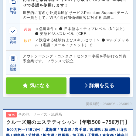
せで英語を使用します！
仕事
内容
世界的に有名な外資系民泊サービスPremium Support チーム
の一員として、VIP／高付加価値顧客に対する 高度…
＜必須条件＞ ⚫ 日本語ネイティブレベル（N1以上）
必須
⚫ 英語ビジネスレベル（CEF…
応募
＜歓迎する経験およびスキルセット＞ ⚫ マルチチャネ
歓迎
資格
ル（電話・メール・チャット）で…
アウトソーシング・コンタクトセンター事業を手掛ける外資
系企業です。 フランスで設立…
会社
概要
気になる
詳細を見る
掲載期間：26/08/06～26/08/19
その他、サービス・流通系
NEW
クルーズ船のエステティシャン【年収500～750万円】
500万円～749万円
北海道 / 青森県 / 岩手県 / 宮城県 / 秋田県 / 山形
県 / 福島県 / 茨城県 / 栃木県 / 群馬県 / 埼玉県 / 千葉県 / 東京都 / 神奈川