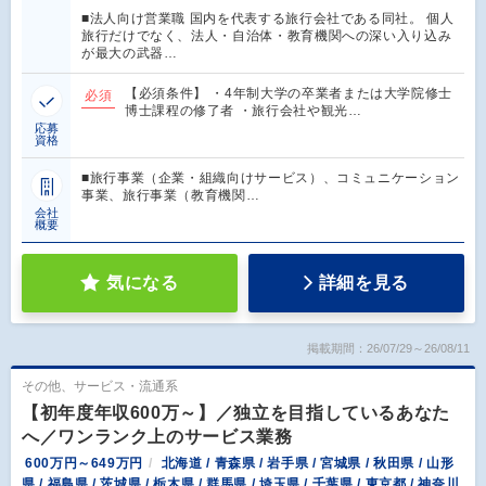
■法人向け営業職 国内を代表する旅行会社である同社。 個人
旅行だけでなく、法人・自治体・教育機関への深い入り込み
が最大の武器…
【必須条件】 ・4年制大学の卒業者または大学院修士
必須
博士課程の修了者 ・旅行会社や観光…
応募
資格
■旅行事業（企業・組織向けサービス）、コミュニケーション
事業、旅行事業（教育機関…
会社
概要
気になる
詳細を見る
掲載期間：26/07/29～26/08/11
その他、サービス・流通系
【初年度年収600万～】／独立を目指しているあなた
へ／ワンランク上のサービス業務
600万円～649万円
北海道 / 青森県 / 岩手県 / 宮城県 / 秋田県 / 山形
県 / 福島県 / 茨城県 / 栃木県 / 群馬県 / 埼玉県 / 千葉県 / 東京都 / 神奈川