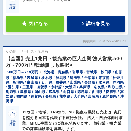
会社
概要
気になる
詳細を見る
掲載期間：26/07/29～26/08/11
その他、サービス・流通系
【全国】売上1兆円・観光業の巨人企業/法人営業/500
万～700万円/転勤無しも選択可
500万円～749万円
北海道 / 青森県 / 岩手県 / 宮城県 / 秋田県 / 山形
県 / 福島県 / 茨城県 / 栃木県 / 群馬県 / 埼玉県 / 千葉県 / 東京都 / 神奈川
県 / 新潟県 / 富山県 / 石川県 / 福井県 / 山梨県 / 長野県 / 岐阜県 / 静岡県
/ 愛知県 / 三重県 / 滋賀県 / 京都府 / 大阪府 / 兵庫県 / 奈良県 / 和歌山県 /
鳥取県 / 島根県 / 岡山県 / 広島県 / 山口県 / 徳島県 / 香川県 / 愛媛県 / 高
知県 / 福岡県 / 佐賀県 / 長崎県 / 熊本県 / 大分県 / 宮崎県 / 鹿児島県 / 沖
縄県
39カ国・地域、143都市、508拠点を展開し売上は1兆円
を超える日本を代表する旅行会社。 法人・自治体向け事
仕事
業、MICE事業などに強みがあります。 旅行業・観光業
内容
での営業経験者を募集します。