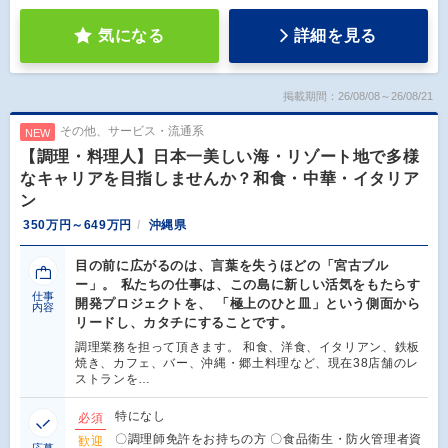
気になる
詳細を見る
掲載期間：26/08/08～26/08/21
その他、サービス・流通系
NEW
【調理・料理人】日本一美しい海・リゾート地で多様
なキャリアを目指しませんか？和食・中華・イタリア
ン
350万円～649万円
沖縄県
目の前に広がるのは、言葉を失うほどの「宮古ブル
ー」。 私たちの仕事は、この島に新しい活気をもたらす
仕事
開発プロジェクトを、 「極上のひと皿」という側面から
内容
リードし、カタチにすることです。
調理業務を担って頂きます。 和食、洋食、イタリアン、鉄板
焼き、カフェ、バー、沖縄・郷土料理など、現在38店舗のレ
ストランを…
特になし
必須
〇調理師免許をお持ちの方 〇食品衛生・防火管理者資
歓迎