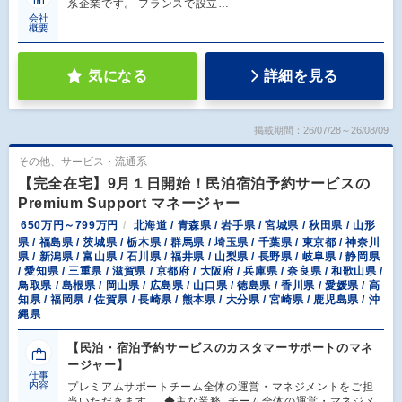
系企業です。 フランスで設立…
会社
概要
気になる
詳細を見る
掲載期間：26/07/28～26/08/09
その他、サービス・流通系
【完全在宅】9月１日開始！民泊宿泊予約サービスの
Premium Support マネージャー
650万円～799万円
北海道 / 青森県 / 岩手県 / 宮城県 / 秋田県 / 山形
県 / 福島県 / 茨城県 / 栃木県 / 群馬県 / 埼玉県 / 千葉県 / 東京都 / 神奈川
県 / 新潟県 / 富山県 / 石川県 / 福井県 / 山梨県 / 長野県 / 岐阜県 / 静岡県
/ 愛知県 / 三重県 / 滋賀県 / 京都府 / 大阪府 / 兵庫県 / 奈良県 / 和歌山県 /
鳥取県 / 島根県 / 岡山県 / 広島県 / 山口県 / 徳島県 / 香川県 / 愛媛県 / 高
知県 / 福岡県 / 佐賀県 / 長崎県 / 熊本県 / 大分県 / 宮崎県 / 鹿児島県 / 沖
縄県
【民泊・宿泊予約サービスのカスタマーサポートのマネ
ージャー】
仕事
内容
プレミアムサポートチーム全体の運営・マネジメントをご担
当いただきます。 ◆主な業務 チーム全体の運営・マネジメ