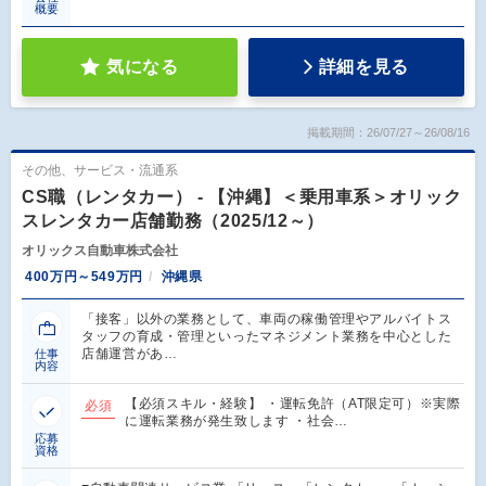
概要
気になる
詳細を見る
掲載期間：26/07/27～26/08/16
その他、サービス・流通系
CS職（レンタカー） - 【沖縄】＜乗用車系＞オリック
スレンタカー店舗勤務（2025/12～）
オリックス自動車株式会社
400万円～549万円
沖縄県
「接客」以外の業務として、車両の稼働管理やアルバイトス
タッフの育成・管理といったマネジメント業務を中心とした
店舗運営があ…
仕事
内容
【必須スキル・経験】 ・運転免許（AT限定可）※実際
必須
に運転業務が発生致します ・社会…
応募
資格