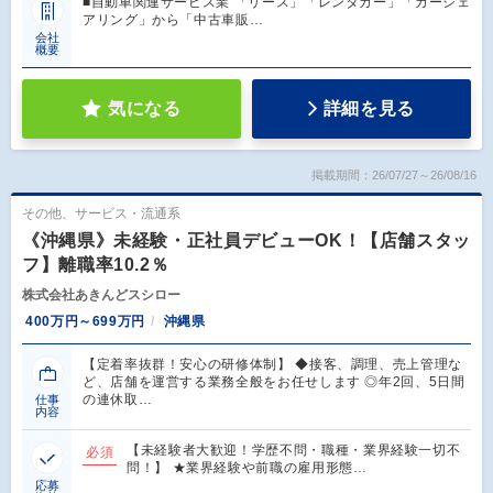
■自動車関連サービス業 「リース」「レンタカー」「カーシェ
アリング」から「中古車販…
会社
概要
気になる
詳細を見る
掲載期間：26/07/27～26/08/16
その他、サービス・流通系
《沖縄県》未経験・正社員デビューOK！【店舗スタッ
フ】離職率10.2％
株式会社あきんどスシロー
400万円～699万円
沖縄県
【定着率抜群！安心の研修体制】 ◆接客、調理、売上管理な
ど、店舗を運営する業務全般をお任せします ◎年2回、5日間
の連休取…
仕事
内容
【未経験者大歓迎！学歴不問・職種・業界経験一切不
必須
問！】 ★業界経験や前職の雇用形態…
応募