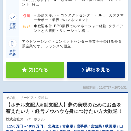
ント Te…
＜必須スキル＞ コンタクトセンター・BPO・カスタマ
必須
ーサポート業界でのマネジメント…
応募
◆歓迎条件 BPO業界でのマネージャー経験 クライア
歓迎
資格
ントとの折衝・リレーション構…
アウトソーシング・コンタクトセンター事業を手掛ける外資
系企業です。 フランスで設立…
会社
概要
気になる
詳細を見る
掲載期間：26/07/27～26/08/31
その他、サービス・流通系
【ホテル支配人&副支配人】夢の実現のためにお金を
蓄えたい方・経営ノウハウを身につけたい方大歓迎！
株式会社スーパーホテル
1150万円～4999万円
北海道 / 青森県 / 岩手県 / 宮城県 / 秋田県 / 山