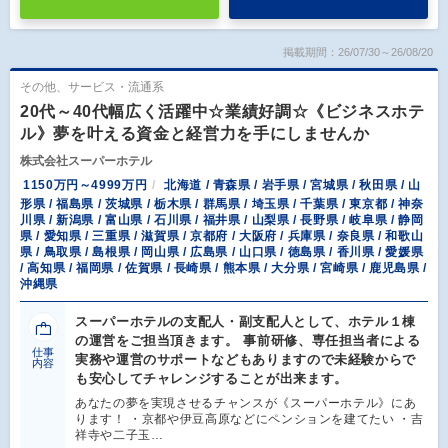
掲載期間：26/07/30～26/08/20
その他、サービス・流通系
20代～40代幅広く活躍中☆業績好調☆《ビジネスホテ
ル》夢を叶える資金と経営力を手にしませんか
株式会社スーパーホテル
1150万円～4999万円
北海道 / 青森県 / 岩手県 / 宮城県 / 秋田県 / 山
形県 / 福島県 / 茨城県 / 栃木県 / 群馬県 / 埼玉県 / 千葉県 / 東京都 / 神奈
川県 / 新潟県 / 富山県 / 石川県 / 福井県 / 山梨県 / 長野県 / 岐阜県 / 静岡
県 / 愛知県 / 三重県 / 滋賀県 / 京都府 / 大阪府 / 兵庫県 / 奈良県 / 和歌山
県 / 鳥取県 / 島根県 / 岡山県 / 広島県 / 山口県 / 徳島県 / 香川県 / 愛媛県
/ 高知県 / 福岡県 / 佐賀県 / 長崎県 / 熊本県 / 大分県 / 宮崎県 / 鹿児島県 /
沖縄県
スーパーホテルの支配人・副支配人として、ホテル１棟
の運営をご担当頂きます。 事前研修、専任担当者による
仕事
実務や運営のサポートなどもありますので未経験からで
内容
も安心してチャレンジすることが出来ます。
あなたの夢を実現させるチャンスが《スーパーホテル》にあ
ります！ ・京都や伊豆高原などにペンションを建てたい ・吉
祥寺や二子玉…