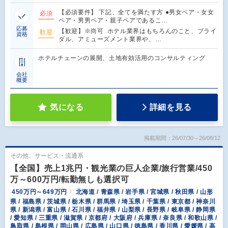
【必須要件】 下記、全てを満たす方 ●男女ペア・女女
必須
ペア・男男ペア・親子ペアであるこ…
応募
【歓迎】※尚可 ホテル業界はもちろんのこと、ブライ
歓迎
資格
ダル、アミューズメント業界や、…
ホテルチェーンの展開、土地有効活用のコンサルティング
会社
概要
気になる
詳細を見る
掲載期間：26/07/30～26/08/12
その他、サービス・流通系
【全国】売上1兆円・観光業の巨人企業/旅行営業/450
万～600万円/転勤無しも選択可
450万円～649万円
北海道 / 青森県 / 岩手県 / 宮城県 / 秋田県 / 山形
県 / 福島県 / 茨城県 / 栃木県 / 群馬県 / 埼玉県 / 千葉県 / 東京都 / 神奈川
県 / 新潟県 / 富山県 / 石川県 / 福井県 / 山梨県 / 長野県 / 岐阜県 / 静岡県
/ 愛知県 / 三重県 / 滋賀県 / 京都府 / 大阪府 / 兵庫県 / 奈良県 / 和歌山県 /
鳥取県 / 島根県 / 岡山県 / 広島県 / 山口県 / 徳島県 / 香川県 / 愛媛県 / 高