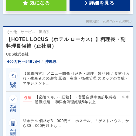
気になる
詳細を見る
掲載期間：26/07/27～26/08/16
その他、サービス・流通系
【HOTEL LOCUS（ホテル ローカス）】料理長・副
料理長候補（正社員）
UDS株式会社
400万円～549万円
沖縄県
【業務内容】 メニュー開発 仕込み・調理・盛り付け 食材仕入
れ・生産者との連携 原価・在庫・衛生管理 スタッフの育成・
マネジメント…
仕事
内容
【必須スキル・経験】 ・普通自動車免許取得者 ※車
必須
通勤必須 ・和洋食調理経験5年以上…
応募
資格
◎ホテル 価格が3，000円の「ホステル」「ゲストハウス」か
ら30，000円以上も…
会社
概要