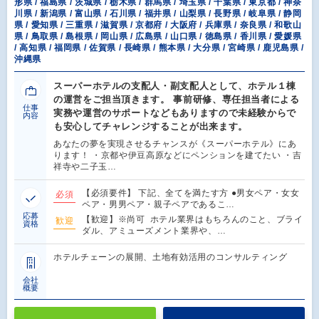
形県 / 福島県 / 茨城県 / 栃木県 / 群馬県 / 埼玉県 / 千葉県 / 東京都 / 神奈
川県 / 新潟県 / 富山県 / 石川県 / 福井県 / 山梨県 / 長野県 / 岐阜県 / 静岡
県 / 愛知県 / 三重県 / 滋賀県 / 京都府 / 大阪府 / 兵庫県 / 奈良県 / 和歌山
県 / 鳥取県 / 島根県 / 岡山県 / 広島県 / 山口県 / 徳島県 / 香川県 / 愛媛県
/ 高知県 / 福岡県 / 佐賀県 / 長崎県 / 熊本県 / 大分県 / 宮崎県 / 鹿児島県 /
沖縄県
スーパーホテルの支配人・副支配人として、ホテル１棟
の運営をご担当頂きます。 事前研修、専任担当者による
仕事
実務や運営のサポートなどもありますので未経験からで
内容
も安心してチャレンジすることが出来ます。
あなたの夢を実現させるチャンスが《スーパーホテル》にあ
ります！ ・京都や伊豆高原などにペンションを建てたい ・吉
祥寺や二子玉…
【必須要件】 下記、全てを満たす方 ●男女ペア・女女
必須
ペア・男男ペア・親子ペアであるこ…
応募
【歓迎】※尚可 ホテル業界はもちろんのこと、ブライ
歓迎
資格
ダル、アミューズメント業界や、…
ホテルチェーンの展開、土地有効活用のコンサルティング
会社
概要