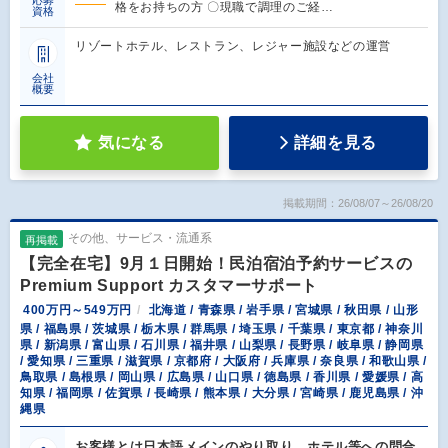
応募
格をお持ちの方 〇現職で調理のご経…
資格
リゾートホテル、レストラン、レジャー施設などの運営
会社
概要
気になる
詳細を見る
掲載期間：26/08/07～26/08/20
その他、サービス・流通系
再掲載
【完全在宅】9月１日開始！民泊宿泊予約サービスの
Premium Support カスタマーサポート
400万円～549万円
北海道 / 青森県 / 岩手県 / 宮城県 / 秋田県 / 山形
県 / 福島県 / 茨城県 / 栃木県 / 群馬県 / 埼玉県 / 千葉県 / 東京都 / 神奈川
県 / 新潟県 / 富山県 / 石川県 / 福井県 / 山梨県 / 長野県 / 岐阜県 / 静岡県
/ 愛知県 / 三重県 / 滋賀県 / 京都府 / 大阪府 / 兵庫県 / 奈良県 / 和歌山県 /
鳥取県 / 島根県 / 岡山県 / 広島県 / 山口県 / 徳島県 / 香川県 / 愛媛県 / 高
知県 / 福岡県 / 佐賀県 / 長崎県 / 熊本県 / 大分県 / 宮崎県 / 鹿児島県 / 沖
縄県
お客様とは日本語メインのやり取り、ホテル等への問合