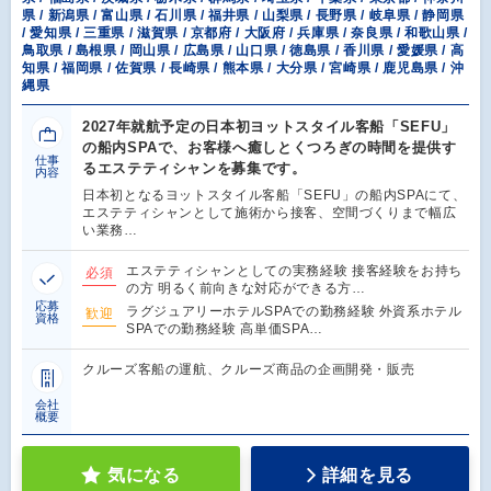
県 / 新潟県 / 富山県 / 石川県 / 福井県 / 山梨県 / 長野県 / 岐阜県 / 静岡県
/ 愛知県 / 三重県 / 滋賀県 / 京都府 / 大阪府 / 兵庫県 / 奈良県 / 和歌山県 /
鳥取県 / 島根県 / 岡山県 / 広島県 / 山口県 / 徳島県 / 香川県 / 愛媛県 / 高
知県 / 福岡県 / 佐賀県 / 長崎県 / 熊本県 / 大分県 / 宮崎県 / 鹿児島県 / 沖
縄県
2027年就航予定の日本初ヨットスタイル客船「SEFU」
の船内SPAで、お客様へ癒しとくつろぎの時間を提供す
仕事
るエステティシャンを募集です。
内容
日本初となるヨットスタイル客船「SEFU」の船内SPAにて、
エステティシャンとして施術から接客、空間づくりまで幅広
い業務…
エステティシャンとしての実務経験 接客経験をお持ち
必須
の方 明るく前向きな対応ができる方…
応募
ラグジュアリーホテルSPAでの勤務経験 外資系ホテル
歓迎
資格
SPAでの勤務経験 高単価SPA…
クルーズ客船の運航、クルーズ商品の企画開発・販売
会社
概要
気になる
詳細を見る