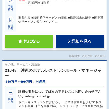
営業経験は歓迎）
応募
資格
事業内容 ■移動通信サービスの提供 ■携帯端末の販売 ■固定通
信サービスの提供 ■インタ…
会社
概要
気になる
詳細を見る
掲載期間：26/07/31～26/08/13
その他、サービス・流通系
21048 沖縄のホテルレストランホール・マネージャ
ー
550万円～699万円
沖縄県
詳細な要件については次のアドレスにお問い合わせ下さ
い。info@dannet.jp
仕事
内容
ホテル内レストランにおけるサービス運営全般およびマネジ
メント業務 【主な業務内容】 レストランサービス全般の統括