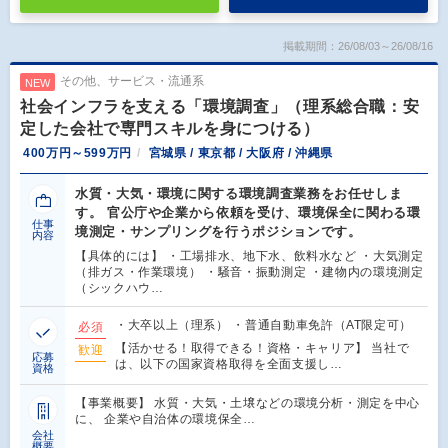
掲載期間：26/08/03～26/08/16
その他、サービス・流通系
NEW
社会インフラを支える「環境調査」（理系総合職：安
定した会社で専門スキルを身につける）
400万円～599万円
宮城県 / 東京都 / 大阪府 / 沖縄県
水質・大気・環境に関する環境調査業務をお任せしま
す。 官公庁や企業から依頼を受け、環境保全に関わる環
仕事
境測定・サンプリングを行うポジションです。
内容
【具体的には】 ・工場排水、地下水、飲料水など ・大気測定
（排ガス・作業環境） ・騒音・振動測定 ・建物内の環境測定
（シックハウ…
・大卒以上（理系） ・普通自動車免許（AT限定可）
必須
【活かせる！取得できる！資格・キャリア】 当社で
歓迎
応募
は、以下の国家資格取得を全面支援し…
資格
【事業概要】 水質・大気・土壌などの環境分析・測定を中心
に、 企業や自治体の環境保全…
会社
概要