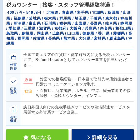
税カウンター｜接客・スタッフ管理経験待遇！
400万円～549万円
北海道 / 青森県 / 岩手県 / 宮城県 / 秋田県 / 山形
県 / 福島県 / 茨城県 / 栃木県 / 群馬県 / 埼玉県 / 千葉県 / 東京都 / 神奈川
県 / 新潟県 / 富山県 / 石川県 / 福井県 / 山梨県 / 長野県 / 岐阜県 / 静岡県
/ 愛知県 / 三重県 / 滋賀県 / 京都府 / 大阪府 / 兵庫県 / 奈良県 / 和歌山県 /
鳥取県 / 島根県 / 岡山県 / 広島県 / 山口県 / 徳島県 / 香川県 / 愛媛県 / 高
知県 / 福岡県 / 佐賀県 / 長崎県 / 熊本県 / 大分県 / 宮崎県 / 鹿児島県 / 沖
縄県
全国主要エリアの百貨店・商業施設内にある免税カウンター
にて、Refund Leaderとしてカウンター運営を担当いただ
き…
仕事
内容
・対面での接客経験 ・日本語で取引先や店舗担当者と
必須
円滑にコミュニケーションが取れ…
応募
・百貨店、商業施設、ホテル、空港、観光業界での接
歓迎
資格
客経験 ・免税カウンター、インフ…
訪日外国人向けの免税手続きサービスや決済関連サービスを
展開する外資系サービス企業…
会社
概要
気になる
詳細を見る