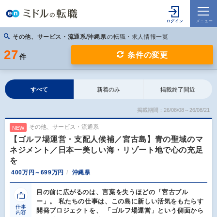
その他、サービス・流通系/沖縄県
の転職・求人情報一覧
27
条件の変更
件
すべて
新着のみ
掲載終了間近
掲載期間：26/08/08～26/08/21
その他、サービス・流通系
NEW
【ゴルフ場運営・支配人候補／宮古島】青の聖域のマ
ネジメント／日本一美しい海・リゾート地で心の充足
を
400万円～699万円
沖縄県
目の前に広がるのは、言葉を失うほどの「宮古ブル
ー」。 私たちの仕事は、この島に新しい活気をもたらす
仕事
開発プロジェクトを、 「ゴルフ場運営」という側面から
内容