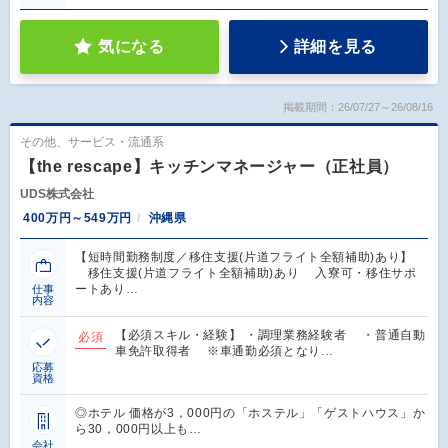
気になる
詳細を見る
掲載期間：26/07/27～26/08/16
その他、サービス・流通系
【the rescape】キッチンマネージャー（正社員）
UDS株式会社
400万円～549万円
沖縄県
【短時間勤務制度／移住支援(片道フライト全額補助)あり】
移住支援(片道フライト全額補助)あり 入寮可・移住サポ
ートあり…
仕事
内容
【必須スキル・経験】 ・調理業務経験者 ・普通自動
必須
車免許取得者 ※車通勤必須となり…
応募
資格
◎ホテル 価格が3，000円の「ホステル」「ゲストハウス」か
ら30，000円以上も…
会社