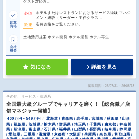
ゲスト対応お…
ホテルまたはレストランにおけるサービス経験 マネジ
必須
メント経験（リーダー・主任クラス…
応募
応募資格をご覧ください。
歓迎
資格
土地活用提案 ホテル開発 ホテル運営 ホテル再生
会社
概要
気になる
詳細を見る
掲載期間：26/07/31～26/08/13
その他、サービス・流通系
全国最大級グループでキャリアを磨く！【総合職／店
舗マネジャー候補】
400万円～549万円
北海道 / 青森県 / 岩手県 / 宮城県 / 秋田県 / 山形
県 / 福島県 / 茨城県 / 栃木県 / 群馬県 / 埼玉県 / 千葉県 / 東京都 / 神奈川
県 / 新潟県 / 富山県 / 石川県 / 福井県 / 山梨県 / 長野県 / 岐阜県 / 静岡県
/ 愛知県 / 三重県 / 滋賀県 / 京都府 / 大阪府 / 兵庫県 / 奈良県 / 和歌山県 /