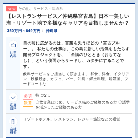
その他、サービス・流通系
NEW
【レストランサービス／沖縄県宮古島】日本一美しい
海・リゾート地で多様なキャリアを目指しませんか？
350万円～649万円
沖縄県
目の前に広がるのは、言葉を失うほどの「宮古ブル
ー」。 私たちの仕事は、この島に新しい活気をもたらす
仕事
開発プロジェクトを、 「至福のひととき（おもてな
内容
し）」という側面からリードし、カタチにすることで
す。
飲料サービスをご担当して頂きます。 和食、洋食、イタリア
ン、鉄板焼き、カフェ、バー、沖縄・郷土料理、居酒屋、フ
ードコートな…
特になし
必須
〇飲食業はじめ、サービス職のご経験のある方 〇語学
歓迎
応募
を活かしたご経験のある方
資格
リゾートホテル、レストラン、レジャー施設などの運営
会社
概要