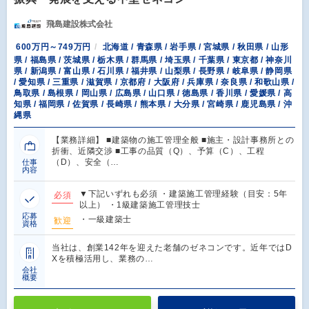
飛島建設株式会社
600万円～749万円
北海道 / 青森県 / 岩手県 / 宮城県 / 秋田県 / 山形
県 / 福島県 / 茨城県 / 栃木県 / 群馬県 / 埼玉県 / 千葉県 / 東京都 / 神奈川
県 / 新潟県 / 富山県 / 石川県 / 福井県 / 山梨県 / 長野県 / 岐阜県 / 静岡県
/ 愛知県 / 三重県 / 滋賀県 / 京都府 / 大阪府 / 兵庫県 / 奈良県 / 和歌山県 /
鳥取県 / 島根県 / 岡山県 / 広島県 / 山口県 / 徳島県 / 香川県 / 愛媛県 / 高
知県 / 福岡県 / 佐賀県 / 長崎県 / 熊本県 / 大分県 / 宮崎県 / 鹿児島県 / 沖
縄県
【業務詳細】 ■建築物の施工管理全般 ■施主・設計事務所との
折衝、近隣交渉 ■工事の品質（Q）、予算（C）、工程
（D）、安全（…
仕事
内容
▼下記いずれも必須 ・建築施工管理経験（目安：5年
必須
以上） ・1級建築施工管理技士
応募
・一級建築士
歓迎
資格
当社は、創業142年を迎えた老舗のゼネコンです。近年ではD
Xを積極活用し、業務の…
会社
概要