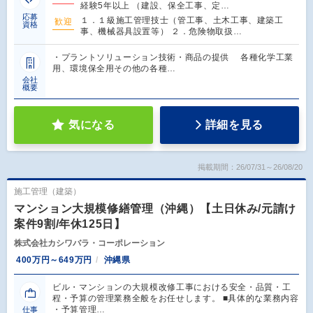
経験5年以上 （建設、保全工事、定…
応募
１．１級施工管理技士（管工事、土木工事、建築工
歓迎
資格
事、機械器具設置等） ２．危険物取扱…
・プラントソリューション技術・商品の提供 各種化学工業
用、環境保全用その他の各種…
会社
概要
気になる
詳細を見る
掲載期間：26/07/31～26/08/20
施工管理（建築）
マンション大規模修繕管理（沖縄）【土日休み/元請け
案件9割/年休125日】
株式会社カシワバラ・コーポレーション
400万円～649万円
沖縄県
ビル・マンションの大規模改修工事における安全・品質・工
程・予算の管理業務全般をお任せします。 ■具体的な業務内容
・予算管理…
仕事