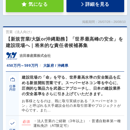
気になる
詳細を見る
掲載期間：26/07/28～26/08/10
営業（法人向け）
【新規営業/大阪or沖縄勤務】「世界最高峰の安全」を
建設現場へ｜将来的な責任者候補募集
吉田泰産業株式会社
450万円～599万円
大阪府 / 沖縄県
建設現場の「命」を守る、世界最高水準の安全製品を広
める新規開拓営業です。スーパーゼネコン等を中心に、
仕事
圧倒的な製品力を武器にアプローチし、日本の建設業界
内容
の安全基準をさらに引き上げていただきます。
お客様となるのは、既に取引実績がある「スーパーゼネコ
ン」と呼ばれる大手建設会社の未取引部署やプロジェクトが
中心です。また…
・法人営業のご経験（3年以上） ・普通自動車第一種
必須
運転免許（AT限定可）