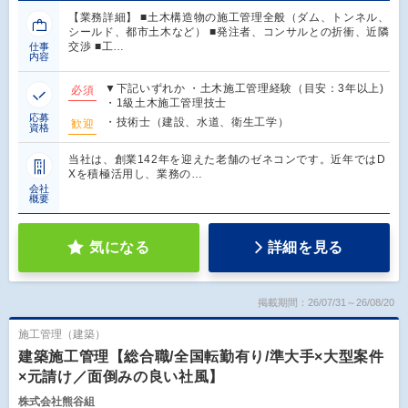
【業務詳細】 ■土木構造物の施工管理全般（ダム、トンネル、
シールド、都市土木など） ■発注者、コンサルとの折衝、近隣
交渉 ■工…
仕事
内容
▼下記いずれか ・土木施工管理経験（目安：3年以上)
必須
・1級土木施工管理技士
応募
・技術士（建設、水道、衛生工学）
歓迎
資格
当社は、創業142年を迎えた老舗のゼネコンです。近年ではD
Xを積極活用し、業務の…
会社
概要
気になる
詳細を見る
掲載期間：26/07/31～26/08/20
施工管理（建築）
建築施工管理【総合職/全国転勤有り/準大手×大型案件
×元請け／面倒みの良い社風】
株式会社熊谷組