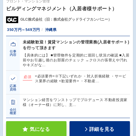
フロント・マンション管理
ビルディングマネジメント（入居者様サポート）
GLC株式会社（旧：株式会社グッドライフカンパニー）
350万円～549万円
沖縄県
未経験歓迎！賃貸マンションの管理業務(入居者サポート)
を行って頂きます
仕事
内容
【具体的には】 ■管理物件を定期的に巡回し状況の確認 ■入居
前やお引越し後のお部屋のチェック →クロスの張替えや汚れ
やキズがな…
<必須要件>※下記いずれか ・対人折衝経験 ・サービ
必須
ス業界の経験 <歓迎要件> ・不動産…
応募
資格
マンション経営をワンストップでプロデュース 不動産投資家
様（オーナー様）に対し、主…
会社
概要
気になる
詳細を見る