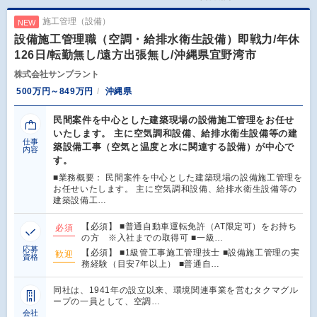
施工管理（設備）
NEW
設備施工管理職（空調・給排水衛生設備）即戦力/年休
126日/転勤無し/遠方出張無し/沖縄県宜野湾市
株式会社サンプラント
500万円～849万円
沖縄県
民間案件を中心とした建築現場の設備施工管理をお任せ
いたします。 主に空気調和設備、給排水衛生設備等の建
仕事
築設備工事（空気と温度と水に関連する設備）が中心で
内容
す。
■業務概要： 民間案件を中心とした建築現場の設備施工管理を
お任せいたします。 主に空気調和設備、給排水衛生設備等の
建築設備工…
【必須】 ■普通自動車運転免許（AT限定可）をお持ち
必須
の方 ※入社までの取得可 ■一級…
応募
【必須】 ■1級管工事施工管理技士 ■設備施工管理の実
歓迎
資格
務経験（目安7年以上） ■普通自…
同社は、1941年の設立以来、環境関連事業を営むタクマグル
ープの一員として、空調…
会社