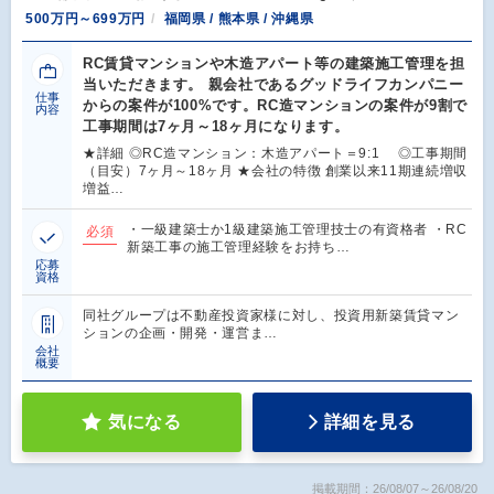
500万円～699万円
福岡県 / 熊本県 / 沖縄県
RC賃貸マンションや木造アパート等の建築施工管理を担
当いただきます。 親会社であるグッドライフカンパニー
仕事
からの案件が100%です。RC造マンションの案件が9割で
内容
工事期間は7ヶ月～18ヶ月になります。
★詳細 ◎RC造マンション：木造アパート＝9:1 ◎工事期間
（目安）7ヶ月～18ヶ月 ★会社の特徴 創業以来11期連続増収
増益…
・一級建築士か1級建築施工管理技士の有資格者 ・RC
必須
新築工事の施工管理経験をお持ち…
応募
資格
同社グループは不動産投資家様に対し、投資用新築賃貸マン
ションの企画・開発・運営ま…
会社
概要
気になる
詳細を見る
掲載期間：26/08/07～26/08/20