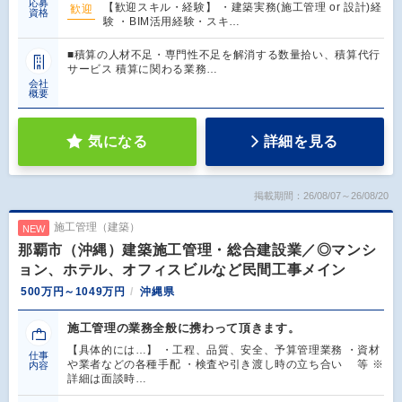
応募
【歓迎スキル・経験】 ・建築実務(施工管理 or 設計)経
歓迎
資格
験 ・BIM活用経験・スキ…
■積算の人材不足・専門性不足を解消する数量拾い、積算代行
サービス 積算に関わる業務…
会社
概要
気になる
詳細を見る
掲載期間：26/08/07～26/08/20
施工管理（建築）
NEW
那覇市（沖縄）建築施工管理・総合建設業／◎マンシ
ョン、ホテル、オフィスビルなど民間工事メイン
500万円～1049万円
沖縄県
施工管理の業務全般に携わって頂きます。
【具体的には…】 ・工程、品質、安全、予算管理業務 ・資材
仕事
や業者などの各種手配 ・検査や引き渡し時の立ち合い 等 ※
内容
詳細は面談時…