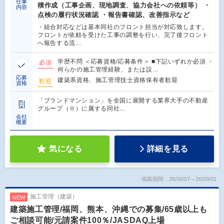
仕事
積作成（工事企画、現地調査、協力会社への依頼等） ・
内容
点検の履行状況確認 ・報告書確認、改善指示など
・組合対応などは基本同社のフロント担当が対応致します。
フロントが依頼を受けた工事の調整を行い、完了後フロント
へ報告する流…
学歴不問 ＜応募資格/応募条件＞ ■下記いずれか必須 ・
必須
何らかの施工管理経験、または設…
応募
建築系資格、施工管理技士資格保有者歓迎
歓迎
資格
「ブランドマンション」を全国に展開する業界大手の不動産
グループ（※）に属する同社…
会社
概要
気になる
詳細を見る
掲載期間：26/08/07～26/09/01
施工管理（建築）
NEW
建築施工管理/福岡、熊本、沖縄での募集/65歳以上も
ご相談可能/元請案件100％/JASDAQ上場