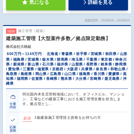
気になる
詳細を見る
掲載期間：26/08/05～26/08/20
施工管理（建築）
NEW
建築施工管理【大型案件多数／拠点限定勤務】
株式会社大林組
600万円～1149万円
北海道 / 青森県 / 岩手県 / 宮城県 / 秋田県 / 山形
県 / 福島県 / 茨城県 / 栃木県 / 群馬県 / 埼玉県 / 千葉県 / 東京都 / 神奈川
県 / 新潟県 / 富山県 / 石川県 / 福井県 / 山梨県 / 長野県 / 岐阜県 / 静岡県
/ 愛知県 / 三重県 / 滋賀県 / 京都府 / 大阪府 / 兵庫県 / 奈良県 / 和歌山県 /
鳥取県 / 島根県 / 岡山県 / 広島県 / 山口県 / 徳島県 / 香川県 / 愛媛県 / 高
知県 / 福岡県 / 佐賀県 / 長崎県 / 熊本県 / 大分県 / 宮崎県 / 鹿児島県 / 沖
縄県
同社国内本支店管轄地域において、オフィスビル、マンショ
ン、工場などの建築工事における施工管理全般を担当しま
す。拠点型とし…
仕事
内容
1級建築施工管理技士資格をお持ちの方
必須
応募
資格