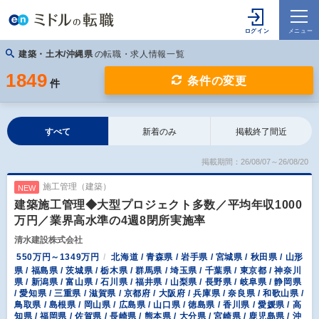
建築・土木/沖縄県
の転職・求人情報一覧
1849
条件の変更
件
すべて
新着のみ
掲載終了間近
掲載期間：26/08/07～26/08/20
施工管理（建築）
NEW
建築施工管理◆大型プロジェクト多数／平均年収1000
万円／業界高水準の4週8閉所実施率
清水建設株式会社
550万円～1349万円
北海道 / 青森県 / 岩手県 / 宮城県 / 秋田県 / 山形
県 / 福島県 / 茨城県 / 栃木県 / 群馬県 / 埼玉県 / 千葉県 / 東京都 / 神奈川
県 / 新潟県 / 富山県 / 石川県 / 福井県 / 山梨県 / 長野県 / 岐阜県 / 静岡県
/ 愛知県 / 三重県 / 滋賀県 / 京都府 / 大阪府 / 兵庫県 / 奈良県 / 和歌山県 /
鳥取県 / 島根県 / 岡山県 / 広島県 / 山口県 / 徳島県 / 香川県 / 愛媛県 / 高
知県 / 福岡県 / 佐賀県 / 長崎県 / 熊本県 / 大分県 / 宮崎県 / 鹿児島県 / 沖