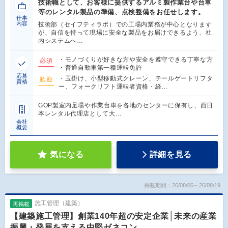
技術職として、お客様に提供するアルミ製作業台や台車
等のレンタル製品の準備、点検整備をお任せします。
仕事
内容
技術部（セイフティラボ）での工場内業務が中心となります
が、自信を持って現場に安全な製品をお届けできるよう、社
内システムへ…
・モノづくりが好きな方や安全を遵守できる丁寧な方
必須
・普通自動車第一種運転免許
応募
・玉掛け、小型移動式クレーン、テールゲートリフタ
歓迎
資格
ー、フォークリフト運転者資格・経…
GOP製室内足場や作業台車を各地のセンターに保有し、西日
本レンタル代理店として大…
会社
概要
気になる
詳細を見る
掲載期間：26/08/06～26/08/19
施工管理（建築）
再掲載
【建築施工管理】創業140年超の安定企業│未来の産業
振興・発展を支える中堅ゼネコン