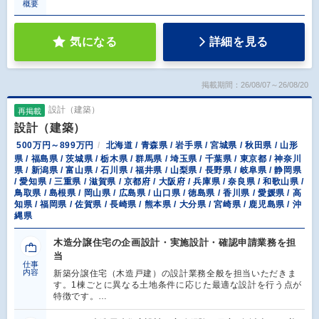
概要
気になる
詳細を見る
掲載期間：26/08/07～26/08/20
設計（建築）
再掲載
設計（建築）
500万円～899万円
北海道 / 青森県 / 岩手県 / 宮城県 / 秋田県 / 山形
県 / 福島県 / 茨城県 / 栃木県 / 群馬県 / 埼玉県 / 千葉県 / 東京都 / 神奈川
県 / 新潟県 / 富山県 / 石川県 / 福井県 / 山梨県 / 長野県 / 岐阜県 / 静岡県
/ 愛知県 / 三重県 / 滋賀県 / 京都府 / 大阪府 / 兵庫県 / 奈良県 / 和歌山県 /
鳥取県 / 島根県 / 岡山県 / 広島県 / 山口県 / 徳島県 / 香川県 / 愛媛県 / 高
知県 / 福岡県 / 佐賀県 / 長崎県 / 熊本県 / 大分県 / 宮崎県 / 鹿児島県 / 沖
縄県
木造分譲住宅の企画設計・実施設計・確認申請業務を担
当
仕事
内容
新築分譲住宅（木造戸建）の設計業務全般を担当いただきま
す。1棟ごとに異なる土地条件に応じた最適な設計を行う点が
特徴です。…