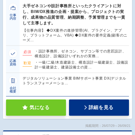
大手ゼネコンや設計事務所といったクライアントに対
し、BIM/DX推進の企画・提案から、プロジェクトの実
仕事
行、成果物の品質管理、納期調整、予算管理までを一貫
内容
して主導します。
【仕事内容】 ◆DX案件の進捗管理(AI、プラグイン、アプ
リ、プラットフォーム、VBA) ◆DX案件の要件定義(顧客のニ
ーズ…
・設計事務所、ゼネコン、サブコン等での意匠設計、
必須
構造設計、設備設計いずれかの実務…
応募
・一級/二級/木造建築士、構造設計一級建築士、設備設
歓迎
資格
計一級建築士、建築設備士の資…
デジタルソリューション事業 BIMサポート事業 DX(デジタル
トランスフォーメーショ…
会社
概要
気になる
詳細を見る
掲載期間：26/07/29～26/09/21