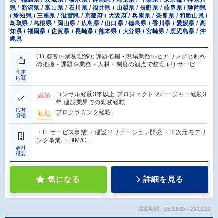
県 / 新潟県 / 富山県 / 石川県 / 福井県 / 山梨県 / 長野県 / 岐阜県 / 静岡県
/ 愛知県 / 三重県 / 滋賀県 / 京都府 / 大阪府 / 兵庫県 / 奈良県 / 和歌山県 /
鳥取県 / 島根県 / 岡山県 / 広島県 / 山口県 / 徳島県 / 香川県 / 愛媛県 / 高
知県 / 福岡県 / 佐賀県 / 長崎県 / 熊本県 / 大分県 / 宮崎県 / 鹿児島県 / 沖
縄県
(1) 顧客の業務理解と課題把握 - 現場業務のヒアリングと制約
の把握 - 課題を業務・人材・制度の観点で整理 (2) サービ…
仕事
内容
コンサル経験3年以上 プロジェクトマネージャー経験3
必須
年 建設業界での勤務経験
応募
プログラミング経験
歓迎
資格
・IT サービス事業 ・建設ソリューション開発 ・3 次元モデリ
ング事業 ・BIM/C…
会社
概要
気になる
詳細を見る
掲載期間：25/11/20～29/02/10