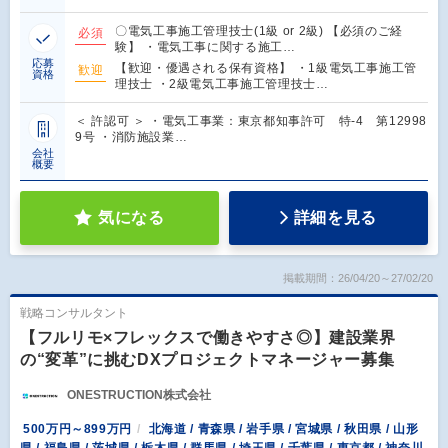
〇電気工事施工管理技士(1級 or 2級) 【必須のご経
必須
験】 ・電気工事に関する施工…
応募
【歓迎・優遇される保有資格】 ・1級電気工事施工管
歓迎
資格
理技士 ・2級電気工事施工管理技士…
＜ 許認可 ＞ ・電気工事業：東京都知事許可 特-4 第12998
9号 ・消防施設業…
会社
概要
気になる
詳細を見る
掲載期間：26/04/20～27/02/20
戦略コンサルタント
【フルリモ×フレックスで働きやすさ◎】建設業界
の“変革”に挑むDXプロジェクトマネージャー募集
ONESTRUCTION株式会社
500万円～899万円
北海道 / 青森県 / 岩手県 / 宮城県 / 秋田県 / 山形
県 / 福島県 / 茨城県 / 栃木県 / 群馬県 / 埼玉県 / 千葉県 / 東京都 / 神奈川