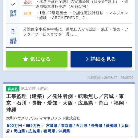
・木造戸建住宅設計の実務経験（目安3年以上） ・普
必須
通自動車運転免許（AT限定可）
応募
・1級／2級建築士 ・分譲住宅設計経験 ・マネジメン
歓迎
資格
ト経験 ・ARCHITREND、J…
分譲住宅事業を中核に、用地仕入から設計・施工・販売・ア
フターサービスまでを一貫し…
会社
概要
気になる
詳細を見る
掲載期間：26/08/07～26/08/20
施工管理（建築）
再掲載
工事監理（建築）／発注者側・転勤無し／宮城・東
京・石川・長野・愛知・大阪・広島県・岡山・福岡・
沖縄
大和ハウスリアルティマネジメント株式会社
500万円～699万円
宮城県 / 東京都 / 石川県 / 長野県 / 愛知県 / 大阪
府 / 岡山県 / 広島県 / 福岡県 / 沖縄県