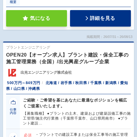
概要
気になる
詳細を見る
掲載期間：26/07/31～26/08/13
プラントエンジニアリング
OPEN20【オープン求人】プラント建設・保全工事の
施工管理業務（全国）/出光興産グループ企業
出光エンジニアリング株式会社
500万円～849万円
北海道 / 岩手県 / 秋田県 / 千葉県 / 新潟県 / 愛知
県 / 山口県 / 沖縄県
ご経験・ご希望を基にあなたに最適なポジションを幅広
くご提案いたします。
仕事
内容
【募集職種】 ●プラントの土木、建築および建築設備工事の施
工管理/施主代行業務（千葉県千葉市、山口県周南市） ●プラ
ント建設…
・プラントでの建設工事または保全工事等の施工管理
必須