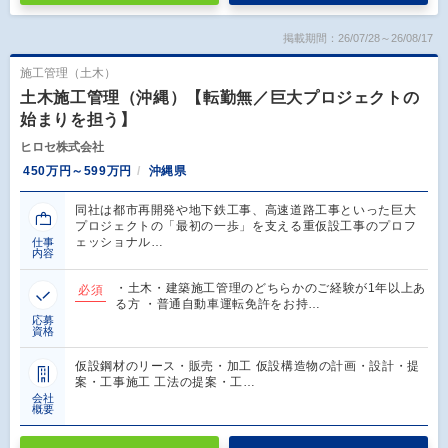
掲載期間：26/07/28～26/08/17
施工管理（土木）
土木施工管理（沖縄）【転勤無／巨大プロジェクトの
始まりを担う】
ヒロセ株式会社
450万円～599万円
沖縄県
同社は都市再開発や地下鉄工事、高速道路工事といった巨大
プロジェクトの「最初の一歩」を支える重仮設工事のプロフ
ェッショナル…
仕事
内容
・土木・建築施工管理のどちらかのご経験が1年以上あ
必須
る方 ・普通自動車運転免許をお持…
応募
資格
仮設鋼材のリース・販売・加工 仮設構造物の計画・設計・提
案・工事施工 工法の提案・工…
会社
概要