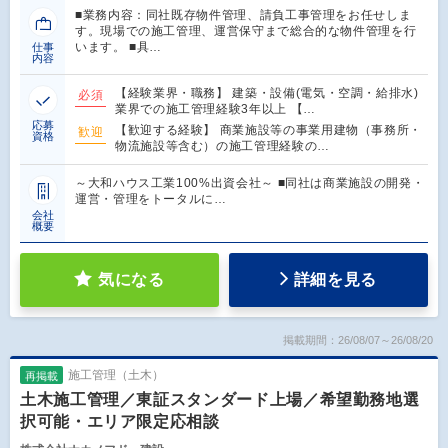
■業務内容：同社既存物件管理、請負工事管理をお任せしま
す。現場での施工管理、運営保守まで総合的な物件管理を行
います。 ■具…
仕事
内容
【経験業界・職務】 建築・設備(電気・空調・給排水)
必須
業界での施工管理経験3年以上 【…
応募
【歓迎する経験】 商業施設等の事業用建物（事務所・
歓迎
資格
物流施設等含む）の施工管理経験の…
～大和ハウス工業100%出資会社～ ■同社は商業施設の開発・
運営・管理をトータルに…
会社
概要
気になる
詳細を見る
掲載期間：26/08/07～26/08/20
施工管理（土木）
再掲載
土木施工管理／東証スタンダード上場／希望勤務地選
択可能・エリア限定応相談