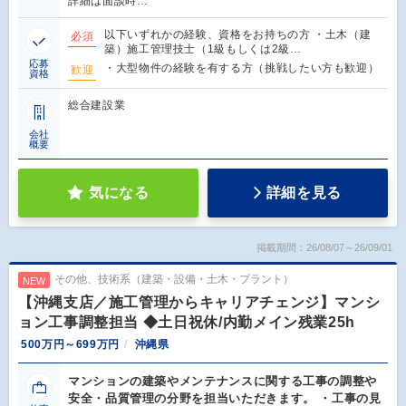
詳細は面談時…
以下いずれかの経験、資格をお持ちの方 ・土木（建
必須
築）施工管理技士（1級もしくは2級…
応募
・大型物件の経験を有する方（挑戦したい方も歓迎）
歓迎
資格
総合建設業
会社
概要
気になる
詳細を見る
掲載期間：26/08/07～26/09/01
その他、技術系（建築・設備・土木・プラント）
NEW
【沖縄支店／施工管理からキャリアチェンジ】マンシ
ョン工事調整担当 ◆土日祝休/内勤メイン残業25h
500万円～699万円
沖縄県
マンションの建築やメンテナンスに関する工事の調整や
安全・品質管理の分野を担当いただきます。 ・工事の見