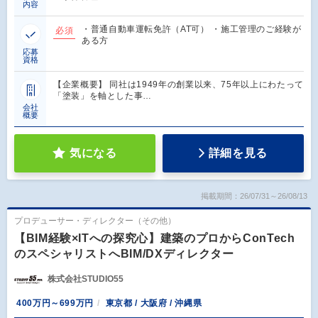
内容
・普通自動車運転免許（AT可） ・施工管理のご経験が
必須
ある方
応募
資格
【企業概要】 同社は1949年の創業以来、75年以上にわたって
「塗装」を軸とした事…
会社
概要
気になる
詳細を見る
掲載期間：26/07/31～26/08/13
プロデューサー・ディレクター（その他）
【BIM経験×ITへの探究心】建築のプロからConTech
のスペシャリストへBIM/DXディレクター
株式会社STUDIO55
400万円～699万円
東京都 / 大阪府 / 沖縄県