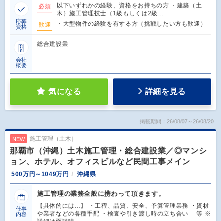
以下いずれかの経験、資格をお持ちの方 ・建築（土
必須
木）施工管理技士（1級もしくは2級…
応募
・大型物件の経験を有する方（挑戦したい方も歓迎）
歓迎
資格
総合建設業
会社
概要
気になる
詳細を見る
掲載期間：26/08/07～26/08/20
施工管理（土木）
NEW
那覇市（沖縄）土木施工管理・総合建設業／◎マンシ
ョン、ホテル、オフィスビルなど民間工事メイン
500万円～1049万円
沖縄県
施工管理の業務全般に携わって頂きます。
【具体的には…】 ・工程、品質、安全、予算管理業務 ・資材
仕事
や業者などの各種手配 ・検査や引き渡し時の立ち合い 等 ※
内容