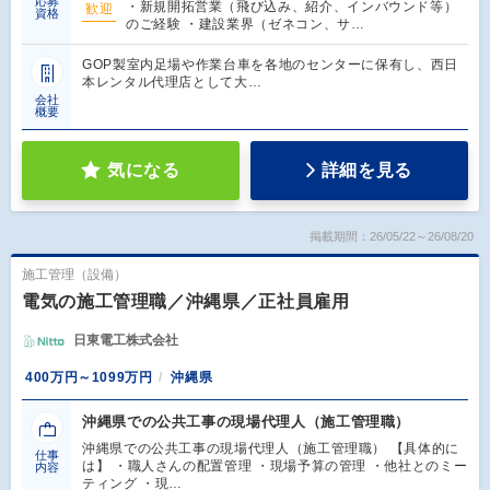
応募
・新規開拓営業（飛び込み、紹介、インバウンド等）
歓迎
資格
のご経験 ・建設業界（ゼネコン、サ…
GOP製室内足場や作業台車を各地のセンターに保有し、西日
本レンタル代理店として大…
会社
概要
気になる
詳細を見る
掲載期間：26/05/22～26/08/20
施工管理（設備）
電気の施工管理職／沖縄県／正社員雇用
日東電工株式会社
400万円～1099万円
沖縄県
沖縄県での公共工事の現場代理人（施工管理職）
沖縄県での公共工事の現場代理人（施工管理職） 【具体的に
仕事
は】 ・職人さんの配置管理 ・現場予算の管理 ・他社とのミー
内容
ティング ・現…