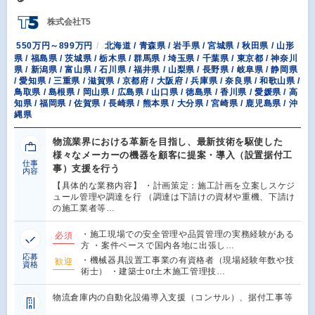
株式会社T5
550万円～899万円
北海道 / 青森県 / 岩手県 / 宮城県 / 秋田県 / 山形
県 / 福島県 / 茨城県 / 栃木県 / 群馬県 / 埼玉県 / 千葉県 / 東京都 / 神奈川
県 / 新潟県 / 富山県 / 石川県 / 福井県 / 山梨県 / 長野県 / 岐阜県 / 静岡県
/ 愛知県 / 三重県 / 滋賀県 / 京都府 / 大阪府 / 兵庫県 / 奈良県 / 和歌山県 /
鳥取県 / 島根県 / 岡山県 / 広島県 / 山口県 / 徳島県 / 香川県 / 愛媛県 / 高
知県 / 福岡県 / 佐賀県 / 長崎県 / 熊本県 / 大分県 / 宮崎県 / 鹿児島県 / 沖
縄県
物流業界における革新を目指し、最新技術を駆使した
様々なメーカーの機器を顧客に提案・導入（設置据付工
仕事
事）支援を行う
内容
【具体的な業務内容】 ・計画策定：施工計画を立案しスケジ
ュール管理や調達を行 （調達は下請けの資材や重機、下請け
の施工業者等…
・施工現場での安全管理や品質管理の実務経験がある
必須
方 ・案件ベースで国内各地に出張し…
応募
・機械器具設置工事業の有資格者（現場経験年数や技
歓迎
資格
術士） ・建築士or土木施工管理技…
物流倉庫内の自動化設備導入支援（コンサル）、据付工事等