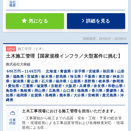
会社
概要
気になる
詳細を見る
掲載期間：26/08/07～26/08/20
施工管理（土木）
NEW
土木施工管理【国家規模インフラ／大型案件に挑む】
株式会社大林組
600万円～1149万円
北海道 / 青森県 / 岩手県 / 宮城県 / 秋田県 / 山形
県 / 福島県 / 茨城県 / 栃木県 / 群馬県 / 埼玉県 / 千葉県 / 東京都 / 神奈川
県 / 新潟県 / 富山県 / 石川県 / 福井県 / 山梨県 / 長野県 / 岐阜県 / 静岡県
/ 愛知県 / 三重県 / 滋賀県 / 京都府 / 大阪府 / 兵庫県 / 奈良県 / 和歌山県 /
鳥取県 / 島根県 / 岡山県 / 広島県 / 山口県 / 徳島県 / 香川県 / 愛媛県 / 高
知県 / 福岡県 / 佐賀県 / 長崎県 / 熊本県 / 大分県 / 宮崎県 / 鹿児島県 / 沖
縄県
土木工事現場における施工管理を担当いただきます。
・工事開始から竣工までの品質・安全・工程・予算の総合管
仕事
理 ・現場巡視による工事品質管理および各種検査対応 ・現場
内容
巡視による技…