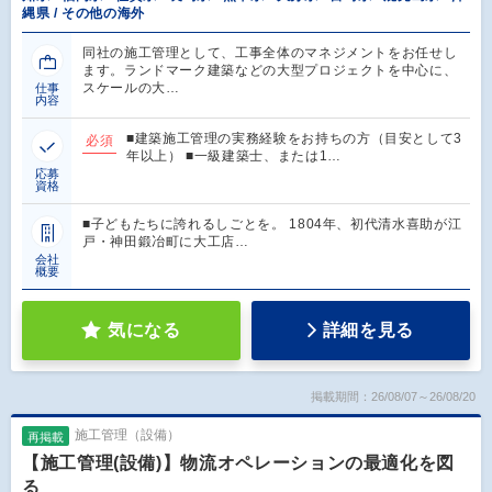
縄県 / その他の海外
同社の施工管理として、工事全体のマネジメントをお任せし
ます。ランドマーク建築などの大型プロジェクトを中心に、
スケールの大…
仕事
内容
■建築施工管理の実務経験をお持ちの方（目安として3
必須
年以上） ■一級建築士、または1…
応募
資格
■子どもたちに誇れるしごとを。 1804年、初代清水喜助が江
戸・神田鍛冶町に大工店…
会社
概要
気になる
詳細を見る
掲載期間：26/08/07～26/08/20
施工管理（設備）
再掲載
【施工管理(設備)】物流オペレーションの最適化を図
る