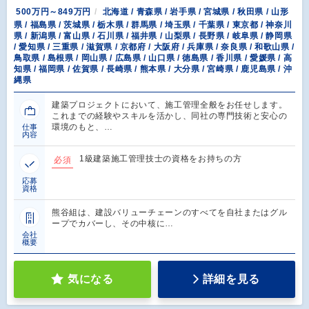
500万円～849万円
北海道 / 青森県 / 岩手県 / 宮城県 / 秋田県 / 山形
県 / 福島県 / 茨城県 / 栃木県 / 群馬県 / 埼玉県 / 千葉県 / 東京都 / 神奈川
県 / 新潟県 / 富山県 / 石川県 / 福井県 / 山梨県 / 長野県 / 岐阜県 / 静岡県
/ 愛知県 / 三重県 / 滋賀県 / 京都府 / 大阪府 / 兵庫県 / 奈良県 / 和歌山県 /
鳥取県 / 島根県 / 岡山県 / 広島県 / 山口県 / 徳島県 / 香川県 / 愛媛県 / 高
知県 / 福岡県 / 佐賀県 / 長崎県 / 熊本県 / 大分県 / 宮崎県 / 鹿児島県 / 沖
縄県
建築プロジェクトにおいて、施工管理全般をお任せします。
これまでの経験やスキルを活かし、同社の専門技術と安心の
環境のもと、…
仕事
内容
1級建築施工管理技士の資格をお持ちの方
必須
応募
資格
熊谷組は、建設バリューチェーンのすべてを自社またはグル
ープでカバーし、その中核に…
会社
概要
気になる
詳細を見る