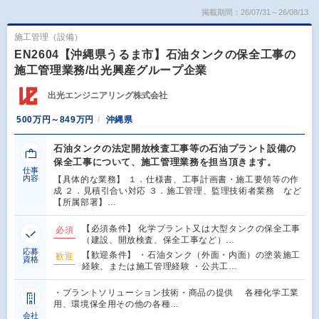
掲載期間：26/07/31～26/08/13
施工管理（設備）
EN2604【沖縄県うるま市】石油タンクの保全工事の
施工管理業務/出光興産グループ企業
出光エンジニアリング株式会社
500万円～849万円
沖縄県
石油タンクの法定開放検査工事等の石油プラント設備の
保全工事について、施工管理業務を担当頂きます。
仕事
内容
【具体的な業務】 １．仕様書、工事計画書・施工要領等の作
成 ２．見積引合い対応 ３．施工管理、監理技術者業務 など
【所属部署】…
【必須条件】 化学プラント又は大型タンクの保全工事
必須
（建設、開放検査、保全工事など）…
応募
【歓迎条件】 ・石油タンク（外面・内面）の塗装施工
歓迎
資格
経験、または施工管理経験 ・公共工…
・プラントソリューション技術・商品の提供 各種化学工業
用、環境保全用その他の各種…
会社