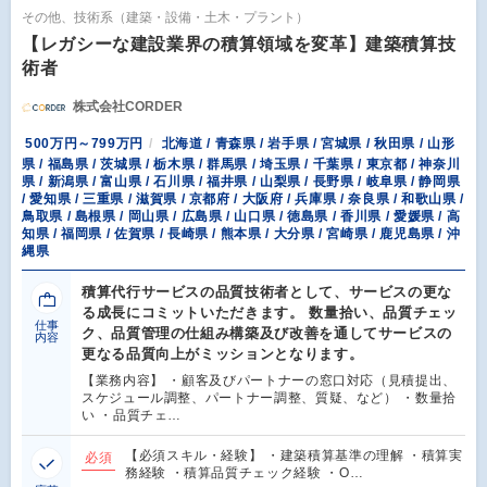
その他、技術系（建築・設備・土木・プラント）
【レガシーな建設業界の積算領域を変革】建築積算技
術者
株式会社CORDER
500万円～799万円
北海道 / 青森県 / 岩手県 / 宮城県 / 秋田県 / 山形
県 / 福島県 / 茨城県 / 栃木県 / 群馬県 / 埼玉県 / 千葉県 / 東京都 / 神奈川
県 / 新潟県 / 富山県 / 石川県 / 福井県 / 山梨県 / 長野県 / 岐阜県 / 静岡県
/ 愛知県 / 三重県 / 滋賀県 / 京都府 / 大阪府 / 兵庫県 / 奈良県 / 和歌山県 /
鳥取県 / 島根県 / 岡山県 / 広島県 / 山口県 / 徳島県 / 香川県 / 愛媛県 / 高
知県 / 福岡県 / 佐賀県 / 長崎県 / 熊本県 / 大分県 / 宮崎県 / 鹿児島県 / 沖
縄県
積算代行サービスの品質技術者として、サービスの更な
る成長にコミットいただきます。 数量拾い、品質チェッ
仕事
ク、品質管理の仕組み構築及び改善を通してサービスの
内容
更なる品質向上がミッションとなります。
【業務内容】 ・顧客及びパートナーの窓口対応（見積提出、
スケジュール調整、パートナー調整、質疑、など） ・数量拾
い ・品質チェ…
【必須スキル・経験】 ・建築積算基準の理解 ・積算実
必須
務経験 ・積算品質チェック経験 ・O…