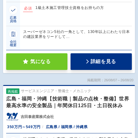
1級土木施工管理技士資格をお持ちの方
必須
応募
資格
スーパーゼネコン5社の一角として、130年以上にわたり日本
の建設業界をリードして…
会社
概要
気になる
詳細を見る
掲載期間：26/08/07～26/08/20
サービスエンジニア・整備士・メカニック
再掲載
広島・福岡・沖縄【技術職｜製品の点検・整備】世界
最高水準の安全製品｜年間休日125日・土日祝休み
吉田泰産業株式会社
350万円～549万円
広島県 / 福岡県 / 沖縄県