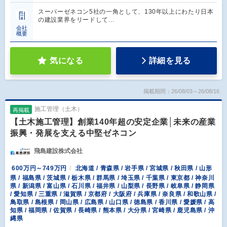
スーパーゼネコン5社の一角として、130年以上にわたり日本
の建設業界をリードして…
会社
概要
気になる
詳細を見る
掲載期間：26/08/03～26/08/16
施工管理（土木）
再掲載
【土木施工管理】創業140年超の安定企業│未来の産業
振興・発展を支える中堅ゼネコン
飛島建設株式会社
600万円～749万円
北海道 / 青森県 / 岩手県 / 宮城県 / 秋田県 / 山形
県 / 福島県 / 茨城県 / 栃木県 / 群馬県 / 埼玉県 / 千葉県 / 東京都 / 神奈川
県 / 新潟県 / 富山県 / 石川県 / 福井県 / 山梨県 / 長野県 / 岐阜県 / 静岡県
/ 愛知県 / 三重県 / 滋賀県 / 京都府 / 大阪府 / 兵庫県 / 奈良県 / 和歌山県 /
鳥取県 / 島根県 / 岡山県 / 広島県 / 山口県 / 徳島県 / 香川県 / 愛媛県 / 高
知県 / 福岡県 / 佐賀県 / 長崎県 / 熊本県 / 大分県 / 宮崎県 / 鹿児島県 / 沖
縄県