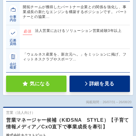
開拓チームが獲得したパートナー企業との関係を強化し、事
業成長の新たなエンジンを構築するポジションです。 パート
ナーとの協業…
仕事
内容
法人営業におけるソリューション営業経験3年以上
必須
応募
資格
「ウェルネス産業を、新次元へ。」をミッションに掲げ、フ
ィットネスクラブやスポーツ…
会社
概要
気になる
詳細を見る
掲載期間：26/07/31～26/08/20
営業（法人向け）
営業マネージャー候補（KIDSNA STYLE）【子育て
情報メディア／CxO直下で事業成長を牽引】
株式会社ネクストビート