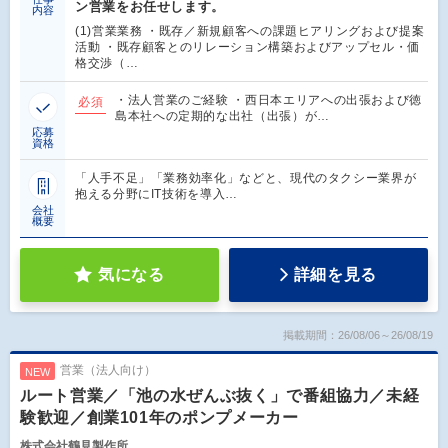
ン営業をお任せします。
内容
(1)営業業務 ・既存／新規顧客への課題ヒアリングおよび提案
活動 ・既存顧客とのリレーション構築およびアップセル・価
格交渉（…
・法人営業のご経験 ・西日本エリアへの出張および徳
必須
島本社への定期的な出社（出張）が…
応募
資格
「人手不足」「業務効率化」などと、現代のタクシー業界が
抱える分野にIT技術を導入…
会社
概要
気になる
詳細を見る
掲載期間：26/08/06～26/08/19
営業（法人向け）
NEW
ルート営業／「池の水ぜんぶ抜く」で番組協力／未経
験歓迎／創業101年のポンプメーカー
株式会社鶴見製作所