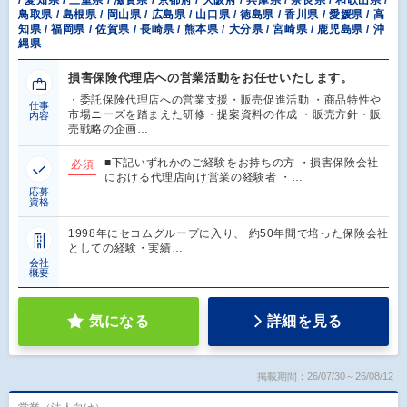
/ 愛知県 / 三重県 / 滋賀県 / 京都府 / 大阪府 / 兵庫県 / 奈良県 / 和歌山県 /
鳥取県 / 島根県 / 岡山県 / 広島県 / 山口県 / 徳島県 / 香川県 / 愛媛県 / 高
知県 / 福岡県 / 佐賀県 / 長崎県 / 熊本県 / 大分県 / 宮崎県 / 鹿児島県 / 沖
縄県
損害保険代理店への営業活動をお任せいたします。
・委託保険代理店への営業支援・販売促進活動 ・商品特性や
仕事
市場ニーズを踏まえた研修・提案資料の作成 ・販売方針・販
内容
売戦略の企画…
■下記いずれかのご経験をお持ちの方 ・損害保険会社
必須
における代理店向け営業の経験者 ・…
応募
資格
1998年にセコムグループに入り、 約50年間で培った保険会社
としての経験・実績…
会社
概要
気になる
詳細を見る
掲載期間：26/07/30～26/08/12