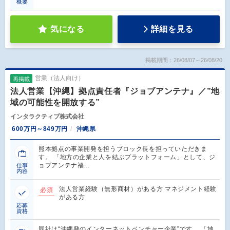
概要
気になる
詳細を見る
掲載期間：26/08/07～26/08/20
営業（法人向け）
再掲載
法人営業【沖縄】拠点責任者『ジョブアンテナ』／”地
域の可能性を開放する”
インタラクティブ株式会社
600万円～849万円
沖縄県
熊本拠点の事業開発を担うブロック長を担っていただきま
す。 「地方の企業と人を結ぶプラットフォーム」として、ジ
ョブアンテナ福…
仕事
内容
法人営業経験（無形商材）がある方 マネジメント経験
必須
がある方
応募
資格
同社は“沖縄発のインターネットベンチャー企業”です。 「地