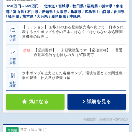
450万円～649万円
北海道 / 宮城県 / 秋田県 / 福島県 / 栃木県 / 東京
都 / 富山県 / 石川県 / 愛知県 / 大阪府 / 鳥取県 / 広島県 / 山口県 / 香川県
/ 福岡県 / 熊本県 / 大分県 / 鹿児島県 / 沖縄県
【ミッション】 お取引のある登録販売店へ向けて、日本を代
表する水中ポンプや今の日本にはなくてはならない水処理関
連機器の販売…
仕事
内容
【必須要件】 ・未経験歓迎です 【必須資格】 ・普通
必須
自動車免許をお持ちの方（AT限定可…
応募
資格
水中ポンプを主力とした各種ポンプ、環境装置とその関連機
器の製造、仕入及び販売（輸…
会社
概要
気になる
詳細を見る
掲載期間：26/08/05～26/08/18
営業（法人向け）
再掲載