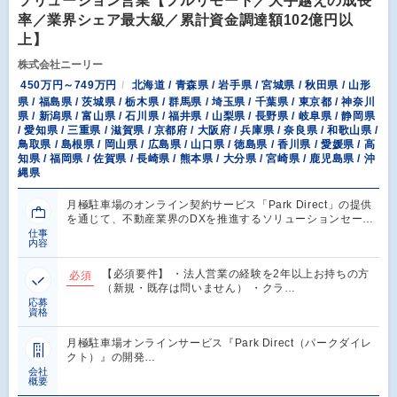
ソリューション営業【フルリモート／大手越えの成長
率／業界シェア最大級／累計資金調達額102億円以
上】
株式会社ニーリー
450万円～749万円
北海道 / 青森県 / 岩手県 / 宮城県 / 秋田県 / 山形
県 / 福島県 / 茨城県 / 栃木県 / 群馬県 / 埼玉県 / 千葉県 / 東京都 / 神奈川
県 / 新潟県 / 富山県 / 石川県 / 福井県 / 山梨県 / 長野県 / 岐阜県 / 静岡県
/ 愛知県 / 三重県 / 滋賀県 / 京都府 / 大阪府 / 兵庫県 / 奈良県 / 和歌山県 /
鳥取県 / 島根県 / 岡山県 / 広島県 / 山口県 / 徳島県 / 香川県 / 愛媛県 / 高
知県 / 福岡県 / 佐賀県 / 長崎県 / 熊本県 / 大分県 / 宮崎県 / 鹿児島県 / 沖
縄県
月極駐車場のオンライン契約サービス「Park Direct」の提供
を通じて、不動産業界のDXを推進するソリューションセー…
仕事
内容
【必須要件】 ・法人営業の経験を2年以上お持ちの方
必須
（新規・既存は問いません） ・クラ…
応募
資格
月極駐車場オンラインサービス『Park Direct（パークダイレ
クト）』の開発…
会社
概要