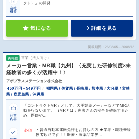
クト）』の開発…
会社
概要
気になる
詳細を見る
掲載期間：26/08/05～26/08/18
営業（法人向け）
再掲載
メーカー営業・MR職【九州】〈充実した研修制度×未
経験者の多くが活躍中！〉
アポプラスステーション株式会社
450万円～549万円
福岡県 / 佐賀県 / 長崎県 / 熊本県 / 大分県 / 宮崎
県 / 鹿児島県 / 沖縄県
「コントラクトMR」として、大手製薬メーカーなどでMR活
動を行ないます。 （MRとは：患者さんの安全を確保するた
め、医師や…
仕事
内容
・普通自動車運転免許をお持ちの方 ★業界・職種未経
必須
験者歓迎です！！医療・医薬品業界…