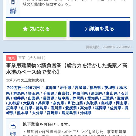
域の可能性を解放する」を…
会社
概要
気になる
詳細を見る
掲載期間：26/08/07～26/08/20
営業（法人向け）
NEW
事業用建築物の請負営業【総合力を活かした提案／高
水準のベース給で安心】
大和ハウス工業株式会社
700万円～999万円
北海道 / 岩手県 / 宮城県 / 福島県 / 茨城県 / 栃木
県 / 群馬県 / 埼玉県 / 千葉県 / 東京都 / 神奈川県 / 新潟県 / 富山県 / 石川
県 / 福井県 / 山梨県 / 長野県 / 岐阜県 / 静岡県 / 愛知県 / 三重県 / 滋賀県
/ 京都府 / 大阪府 / 兵庫県 / 奈良県 / 和歌山県 / 鳥取県 / 島根県 / 岡山県 /
広島県 / 山口県 / 徳島県 / 香川県 / 愛媛県 / 高知県 / 福岡県 / 佐賀県 / 長
崎県 / 熊本県 / 大分県 / 宮崎県 / 鹿児島県 / 沖縄県
以下業務をお任せします。
・経営層や施設担当者へのヒアリングを通じた、事業用建築
仕事