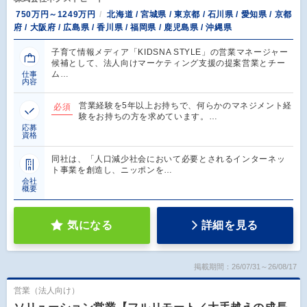
750万円～1249万円
北海道 / 宮城県 / 東京都 / 石川県 / 愛知県 / 京都
府 / 大阪府 / 広島県 / 香川県 / 福岡県 / 鹿児島県 / 沖縄県
子育て情報メディア「KIDSNA STYLE」の営業マネージャー
候補として、法人向けマーケティング支援の提案営業とチー
ム…
仕事
内容
営業経験を5年以上お持ちで、何らかのマネジメント経
必須
験をお持ちの方を求めています。…
応募
資格
同社は、「人口減少社会において必要とされるインターネッ
ト事業を創造し、ニッポンを…
会社
概要
気になる
詳細を見る
掲載期間：26/07/31～26/08/17
営業（法人向け）