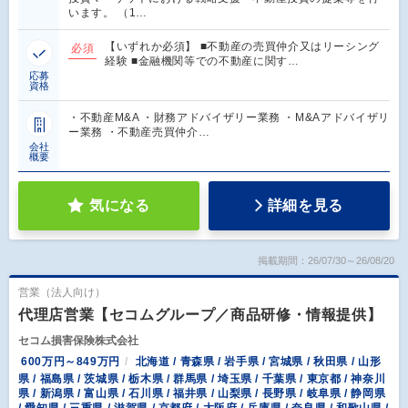
います。 （1…
【いずれか必須】 ■不動産の売買仲介又はリーシング
必須
経験 ■金融機関等での不動産に関す…
応募
資格
・不動産M&A ・財務アドバイザリー業務 ・M&Aアドバイザリ
ー業務 ・不動産売買仲介…
会社
概要
気になる
詳細を見る
掲載期間：26/07/30～26/08/20
営業（法人向け）
代理店営業【セコムグループ／商品研修・情報提供】
セコム損害保険株式会社
600万円～849万円
北海道 / 青森県 / 岩手県 / 宮城県 / 秋田県 / 山形
県 / 福島県 / 茨城県 / 栃木県 / 群馬県 / 埼玉県 / 千葉県 / 東京都 / 神奈川
県 / 新潟県 / 富山県 / 石川県 / 福井県 / 山梨県 / 長野県 / 岐阜県 / 静岡県