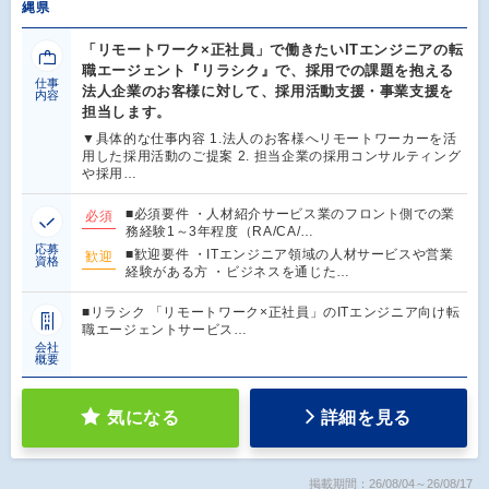
縄県
「リモートワーク×正社員」で働きたいITエンジニアの転
職エージェント『リラシク』で、採用での課題を抱える
仕事
法人企業のお客様に対して、採用活動支援・事業支援を
内容
担当します。
▼具体的な仕事内容 1.法人のお客様へリモートワーカーを活
用した採用活動のご提案 2. 担当企業の採用コンサルティング
や採用…
■必須要件 ・人材紹介サービス業のフロント側での業
必須
務経験1～3年程度（RA/CA/…
応募
■歓迎要件 ・ITエンジニア領域の人材サービスや営業
歓迎
資格
経験がある方 ・ビジネスを通じた…
■リラシク 「リモートワーク×正社員」のITエンジニア向け転
職エージェントサービス…
会社
概要
気になる
詳細を見る
掲載期間：26/08/04～26/08/17