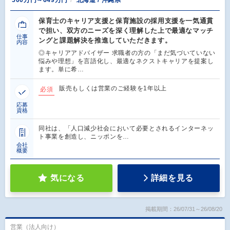
500万円～649万円
北海道 / 沖縄県
保育士のキャリア支援と保育施設の採用支援を一気通貫
で担い、双方のニーズを深く理解した上で最適なマッチ
仕事
ングと課題解決を推進していただきます。
内容
◎キャリアアドバイザー 求職者の方の「まだ気づいていない
悩みや理想」を言語化し、最適なネクストキャリアを提案し
ます。単に希…
販売もしくは営業のご経験を1年以上
必須
応募
資格
同社は、「人口減少社会において必要とされるインターネッ
ト事業を創造し、ニッポンを…
会社
概要
気になる
詳細を見る
掲載期間：26/07/31～26/08/20
営業（法人向け）