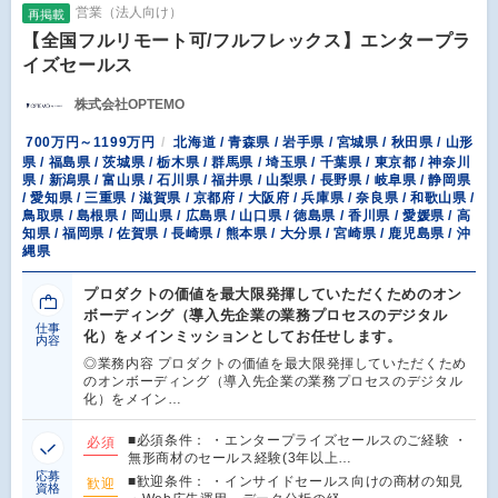
営業（法人向け）
再掲載
【全国フルリモート可/フルフレックス】エンタープラ
イズセールス
株式会社OPTEMO
700万円～1199万円
北海道 / 青森県 / 岩手県 / 宮城県 / 秋田県 / 山形
県 / 福島県 / 茨城県 / 栃木県 / 群馬県 / 埼玉県 / 千葉県 / 東京都 / 神奈川
県 / 新潟県 / 富山県 / 石川県 / 福井県 / 山梨県 / 長野県 / 岐阜県 / 静岡県
/ 愛知県 / 三重県 / 滋賀県 / 京都府 / 大阪府 / 兵庫県 / 奈良県 / 和歌山県 /
鳥取県 / 島根県 / 岡山県 / 広島県 / 山口県 / 徳島県 / 香川県 / 愛媛県 / 高
知県 / 福岡県 / 佐賀県 / 長崎県 / 熊本県 / 大分県 / 宮崎県 / 鹿児島県 / 沖
縄県
プロダクトの価値を最大限発揮していただくためのオン
ボーディング（導入先企業の業務プロセスのデジタル
仕事
化）をメインミッションとしてお任せします。
内容
◎業務内容 プロダクトの価値を最大限発揮していただくため
のオンボーディング（導入先企業の業務プロセスのデジタル
化）をメイン…
■必須条件： ・エンタープライズセールスのご経験 ・
必須
無形商材のセールス経験(3年以上…
応募
■歓迎条件： ・インサイドセールス向けの商材の知見
歓迎
資格