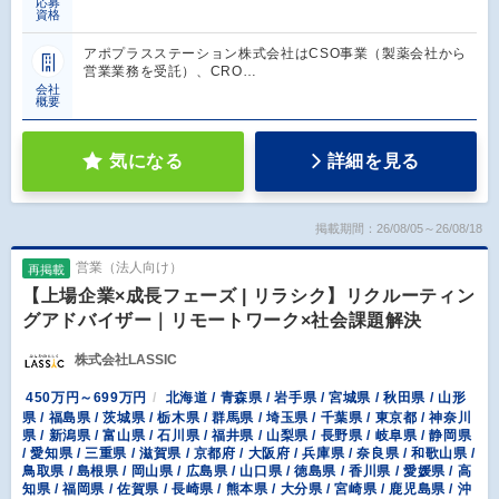
応募
資格
アポプラスステーション株式会社はCSO事業（製薬会社から
営業業務を受託）、CRO…
会社
概要
気になる
詳細を見る
掲載期間：26/08/05～26/08/18
営業（法人向け）
再掲載
【上場企業×成長フェーズ | リラシク】リクルーティン
グアドバイザー｜リモートワーク×社会課題解決
株式会社LASSIC
450万円～699万円
北海道 / 青森県 / 岩手県 / 宮城県 / 秋田県 / 山形
県 / 福島県 / 茨城県 / 栃木県 / 群馬県 / 埼玉県 / 千葉県 / 東京都 / 神奈川
県 / 新潟県 / 富山県 / 石川県 / 福井県 / 山梨県 / 長野県 / 岐阜県 / 静岡県
/ 愛知県 / 三重県 / 滋賀県 / 京都府 / 大阪府 / 兵庫県 / 奈良県 / 和歌山県 /
鳥取県 / 島根県 / 岡山県 / 広島県 / 山口県 / 徳島県 / 香川県 / 愛媛県 / 高
知県 / 福岡県 / 佐賀県 / 長崎県 / 熊本県 / 大分県 / 宮崎県 / 鹿児島県 / 沖