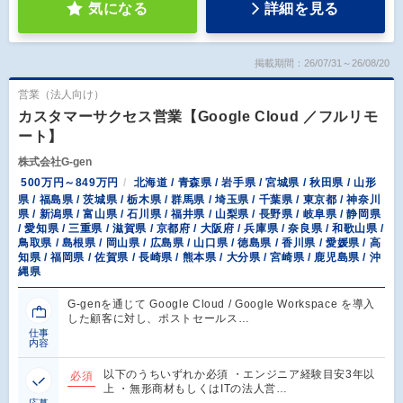
気になる
詳細を見る
掲載期間：26/07/31～26/08/20
営業（法人向け）
カスタマーサクセス営業【Google Cloud ／フルリモ
ート】
株式会社G-gen
500万円～849万円
北海道 / 青森県 / 岩手県 / 宮城県 / 秋田県 / 山形
県 / 福島県 / 茨城県 / 栃木県 / 群馬県 / 埼玉県 / 千葉県 / 東京都 / 神奈川
県 / 新潟県 / 富山県 / 石川県 / 福井県 / 山梨県 / 長野県 / 岐阜県 / 静岡県
/ 愛知県 / 三重県 / 滋賀県 / 京都府 / 大阪府 / 兵庫県 / 奈良県 / 和歌山県 /
鳥取県 / 島根県 / 岡山県 / 広島県 / 山口県 / 徳島県 / 香川県 / 愛媛県 / 高
知県 / 福岡県 / 佐賀県 / 長崎県 / 熊本県 / 大分県 / 宮崎県 / 鹿児島県 / 沖
縄県
G-genを通じて Google Cloud / Google Workspace を導入
した顧客に対し、ポストセールス…
仕事
内容
以下のうちいずれか必須 ・エンジニア経験目安3年以
必須
上 ・無形商材もしくはITの法人営…