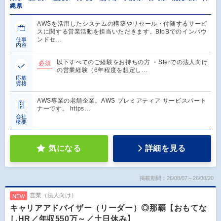
縄県
AWSを活用したシステムの構築やリセール・付随するサービ
スに関する営業活動を担当いただきます。BtoBでのインバウ
ンドセ…
仕事
内容
以下すべてのご経験をお持ちの方 ・SIerでの法人向け
必須
の営業経験（6年程度を想定し…
応募
資格
AWS専業の老舗企業。AWS プレミアティア サービスパート
ナーです。 https…
会社
概要
気になる
詳細を見る
掲載期間：26/08/07～26/08/20
営業（法人向け）
NEW
キャリアアドバイザー（リーダー）◎那覇【おもてな
しHR／年収550万～／土日休み】