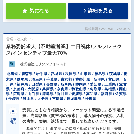
気になる
詳細を見る
掲載期間：26/07/31～26/08/13
営業（法人向け）
業務委託求人【不動産営業】土日祝休/フルフレック
ス/インセンティブ最大70%
株式会社モリソンフォレスト
北海道 / 青森県 / 岩手県 / 宮城県 / 秋田県 / 山形県 / 福島県 / 茨城県 / 栃
木県 / 群馬県 / 埼玉県 / 千葉県 / 東京都 / 神奈川県 / 新潟県 / 富山県 / 石
川県 / 福井県 / 山梨県 / 長野県 / 岐阜県 / 静岡県 / 愛知県 / 三重県 / 滋賀
県 / 京都府 / 大阪府 / 兵庫県 / 奈良県 / 和歌山県 / 鳥取県 / 島根県 / 岡山
県 / 広島県 / 山口県 / 徳島県 / 香川県 / 愛媛県 / 高知県 / 福岡県 / 佐賀県
/ 長崎県 / 熊本県 / 大分県 / 宮崎県 / 鹿児島県 / 沖縄県
売買にともなう相談から、マーケット調査による市場把
握、売却活動（買主様の探索）、購入物件の探索、入札
仕事
の実施、契約、決済まで一貫して担当いただきます。
内容
【具体的には】 事業法人の保有不動産に関わる活用・売却、
投資マーケットにおける戦略支援・不動産投資の提案等を行