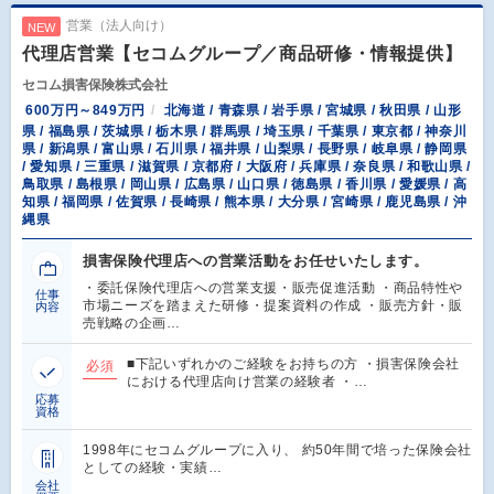
営業（法人向け）
NEW
代理店営業【セコムグループ／商品研修・情報提供】
セコム損害保険株式会社
600万円～849万円
北海道 / 青森県 / 岩手県 / 宮城県 / 秋田県 / 山形
県 / 福島県 / 茨城県 / 栃木県 / 群馬県 / 埼玉県 / 千葉県 / 東京都 / 神奈川
県 / 新潟県 / 富山県 / 石川県 / 福井県 / 山梨県 / 長野県 / 岐阜県 / 静岡県
/ 愛知県 / 三重県 / 滋賀県 / 京都府 / 大阪府 / 兵庫県 / 奈良県 / 和歌山県 /
鳥取県 / 島根県 / 岡山県 / 広島県 / 山口県 / 徳島県 / 香川県 / 愛媛県 / 高
知県 / 福岡県 / 佐賀県 / 長崎県 / 熊本県 / 大分県 / 宮崎県 / 鹿児島県 / 沖
縄県
損害保険代理店への営業活動をお任せいたします。
・委託保険代理店への営業支援・販売促進活動 ・商品特性や
仕事
市場ニーズを踏まえた研修・提案資料の作成 ・販売方針・販
内容
売戦略の企画…
■下記いずれかのご経験をお持ちの方 ・損害保険会社
必須
における代理店向け営業の経験者 ・…
応募
資格
1998年にセコムグループに入り、 約50年間で培った保険会社
としての経験・実績…
会社