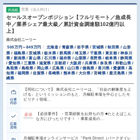
営業（法人向け）
再掲載
セールスオープンポジション【フルリモート／急成長
中／業界シェア最大級／累計資金調達額102億円以
上】
株式会社ニーリー
500万円～849万円
北海道 / 青森県 / 岩手県 / 宮城県 / 秋田県 / 山形
県 / 福島県 / 茨城県 / 栃木県 / 群馬県 / 埼玉県 / 千葉県 / 東京都 / 神奈川
県 / 新潟県 / 富山県 / 石川県 / 福井県 / 山梨県 / 長野県 / 岐阜県 / 静岡県
/ 愛知県 / 三重県 / 滋賀県 / 京都府 / 大阪府 / 兵庫県 / 奈良県 / 和歌山県 /
鳥取県 / 島根県 / 岡山県 / 広島県 / 山口県 / 徳島県 / 香川県 / 愛媛県 / 高
知県 / 福岡県 / 佐賀県 / 長崎県 / 熊本県 / 大分県 / 宮崎県 / 鹿児島県 / 沖
縄県
【同社について】 株式会社ニーリーは、「社会の解像度を上
げる」というミッションのもと、月極駐車場を中心としたモ
ビリティ領域…
仕事
内容
【必須要件】 ・営業経験をお持ちの方 ■たとえばこん
必須
な方にぴったりです！ ・事業成長の…
応募
資格
月極駐車場オンラインサービス『Park Direct（パークダイレ