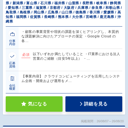
県 / 新潟県 / 富山県 / 石川県 / 福井県 / 山梨県 / 長野県 / 岐阜県 / 静岡県
/ 愛知県 / 三重県 / 滋賀県 / 京都府 / 大阪府 / 兵庫県 / 奈良県 / 和歌山県 /
鳥取県 / 島根県 / 岡山県 / 広島県 / 山口県 / 徳島県 / 香川県 / 愛媛県 / 高
知県 / 福岡県 / 佐賀県 / 長崎県 / 熊本県 / 大分県 / 宮崎県 / 鹿児島県 / 沖
縄県
・顧客の事業背景や現状の課題を深くヒアリングし、本質的
な課題解決に向けたアプローチの策定 ・Google Cloud の
各…
仕事
内容
以下いずれか満たしていること ・IT業界における法人
必須
営業のご経験（目安5年以上） ・…
応募
資格
【事業内容】 クラウドコンピューティングを活用したシステ
ム企画・開発および運用をメ…
会社
概要
気になる
詳細を見る
掲載期間：26/08/07～26/08/20