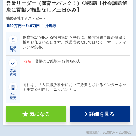
営業リーダー（保育士バンク！）◎那覇【社会課題解
決に貢献／転勤なし／土日休み】
株式会社ネクストビート
550万円～749万円
沖縄県
保育施設が抱える採用課題を中心に、経営課題全般の解決支
援をお任せいたします。採用成功だけではなく、マーケティ
ングや集客、…
仕事
内容
営業のご経験をお持ちの方
必須
応募
資格
同社は、「人口減少社会において必要とされるインターネッ
ト事業を創造し、ニッポンを…
会社
概要
気になる
詳細を見る
掲載期間：26/08/07～26/08/20