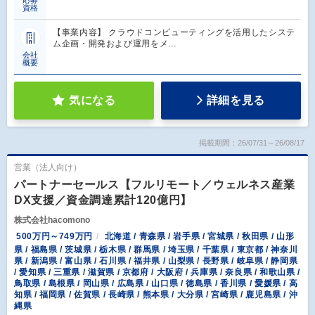
応募
資格
【事業内容】 クラウドコンピューティングを活用したシステ
ム企画・開発および運用をメ…
会社
概要
気になる
詳細を見る
掲載期間：26/07/31～26/08/17
営業（法人向け）
パートナーセールス【フルリモート／ウェルネス産業
DX支援／資金調達累計120億円】
株式会社hacomono
500万円～749万円
北海道 / 青森県 / 岩手県 / 宮城県 / 秋田県 / 山形
県 / 福島県 / 茨城県 / 栃木県 / 群馬県 / 埼玉県 / 千葉県 / 東京都 / 神奈川
県 / 新潟県 / 富山県 / 石川県 / 福井県 / 山梨県 / 長野県 / 岐阜県 / 静岡県
/ 愛知県 / 三重県 / 滋賀県 / 京都府 / 大阪府 / 兵庫県 / 奈良県 / 和歌山県 /
鳥取県 / 島根県 / 岡山県 / 広島県 / 山口県 / 徳島県 / 香川県 / 愛媛県 / 高
知県 / 福岡県 / 佐賀県 / 長崎県 / 熊本県 / 大分県 / 宮崎県 / 鹿児島県 / 沖
縄県