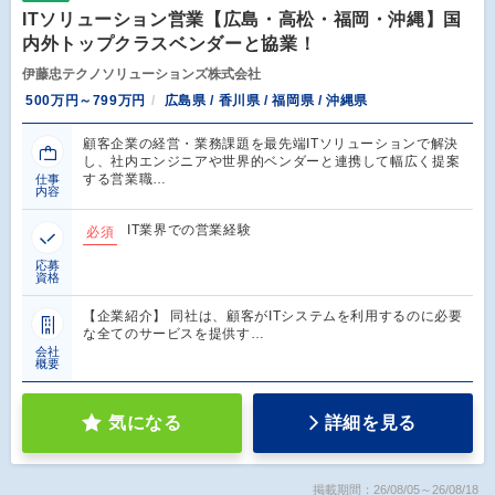
ITソリューション営業【広島・高松・福岡・沖縄】国
内外トップクラスベンダーと協業！
伊藤忠テクノソリューションズ株式会社
500万円～799万円
広島県 / 香川県 / 福岡県 / 沖縄県
顧客企業の経営・業務課題を最先端ITソリューションで解決
し、社内エンジニアや世界的ベンダーと連携して幅広く提案
する営業職…
仕事
内容
IT業界での営業経験
必須
応募
資格
【企業紹介】 同社は、顧客がITシステムを利用するのに必要
な全てのサービスを提供す…
会社
概要
気になる
詳細を見る
掲載期間：26/08/05～26/08/18