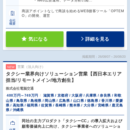
・Web広告運用、データ分析の経…
商談アポイントなしで商談を始めるWEB接客ツール「OPTEM
O」の開発、運営
会社
概要
気になる
詳細を見る
掲載期間：26/08/07～26/08/20
営業（法人向け）
NEW
タクシー業界向けソリューション営業【西日本エリア
担当/リモートメイン/地方創生】
株式会社電脳交通
400万円～749万円
滋賀県 / 京都府 / 大阪府 / 兵庫県 / 奈良県 / 和歌
山県 / 鳥取県 / 島根県 / 岡山県 / 広島県 / 山口県 / 徳島県 / 香川県 / 愛媛
県 / 高知県 / 福岡県 / 佐賀県 / 長崎県 / 熊本県 / 大分県 / 宮崎県 / 鹿児島
県 / 沖縄県
同社の主力プロダクト「タクシーCC」の導入拡大および
顧客価値向上に向け、タクシー事業者へのソリューショ
仕事