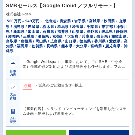
SMBセールス【Google Cloud ／フルリモート】
株式会社G-gen
500万円～949万円
北海道 / 青森県 / 岩手県 / 宮城県 / 秋田県 / 山形
県 / 福島県 / 茨城県 / 栃木県 / 群馬県 / 埼玉県 / 千葉県 / 東京都 / 神奈川
県 / 新潟県 / 富山県 / 石川県 / 福井県 / 山梨県 / 長野県 / 岐阜県 / 静岡県
/ 愛知県 / 三重県 / 滋賀県 / 京都府 / 大阪府 / 兵庫県 / 奈良県 / 和歌山県 /
鳥取県 / 島根県 / 岡山県 / 広島県 / 山口県 / 徳島県 / 香川県 / 愛媛県 / 高
知県 / 福岡県 / 佐賀県 / 長崎県 / 熊本県 / 大分県 / 宮崎県 / 鹿児島県 / 沖
縄県
「Google Workspace」事業において、主にSMB（中小企
業）領域の顧客対応および進捗管理をお任せします。フル…
仕事
内容
・営業のご経験目安3年以上
必須
応募
資格
【事業内容】 クラウドコンピューティングを活用したシステ
ム企画・開発および運用をメ…
会社
概要