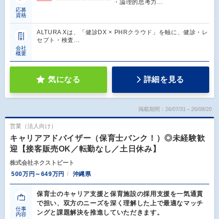
￣￣￣￣￣￣￣￣￣ ・論理的思考力…
応募
資格
ALTURA Xは、「健診DX × PHRクラウド」を軸に、健診・レ
セプト・検査…
会社
概要
気になる
詳細を見る
掲載期間：26/07/31～26/08/20
営業（法人向け）
キャリアアドバイザー（保育士バンク！）◎未経験歓
迎【接客販売OK／転勤なし／土日休み】
株式会社ネクストビート
500万円～649万円
沖縄県
保育士のキャリア支援と保育施設の採用支援を一気通貫
で担い、双方のニーズを深く理解した上で最適なマッチ
仕事
ングと課題解決を推進していただきます。
内容