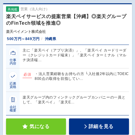
営業（法人向け）
再掲載
楽天ペイサービスの提案営業【沖縄】◎楽天グループ
のFinTech領域を推進◎
楽天ペイメント株式会社
500万円～849万円
沖縄県
主に「楽天ペイ（アプリ決済）」、「楽天ペイ カードリーダ
ー（クレジットカード端末）」「楽天ペイ ターミナル（マル
チ決済端…
仕事
内容
・法人営業経験をお持ちの方 └入社後2年以内にTOEIC
必須
800点の取得を目指してい…
応募
資格
楽天グループ内のフィンテックグループカンパニーの一員と
して、「楽天ペイ」「楽天E…
会社
概要
気になる
詳細を見る