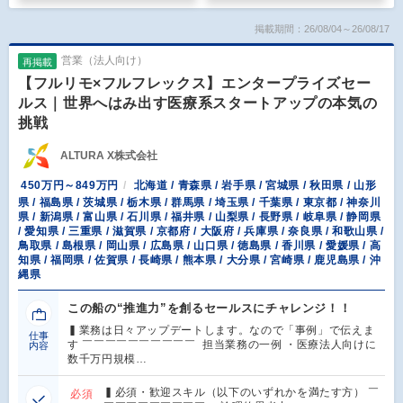
掲載期間：26/08/04～26/08/17
営業（法人向け）
再掲載
【フルリモ×フルフレックス】エンタープライズセー
ルス｜世界へはみ出す医療系スタートアップの本気の
挑戦
ALTURA X株式会社
450万円～849万円
北海道 / 青森県 / 岩手県 / 宮城県 / 秋田県 / 山形
県 / 福島県 / 茨城県 / 栃木県 / 群馬県 / 埼玉県 / 千葉県 / 東京都 / 神奈川
県 / 新潟県 / 富山県 / 石川県 / 福井県 / 山梨県 / 長野県 / 岐阜県 / 静岡県
/ 愛知県 / 三重県 / 滋賀県 / 京都府 / 大阪府 / 兵庫県 / 奈良県 / 和歌山県 /
鳥取県 / 島根県 / 岡山県 / 広島県 / 山口県 / 徳島県 / 香川県 / 愛媛県 / 高
知県 / 福岡県 / 佐賀県 / 長崎県 / 熊本県 / 大分県 / 宮崎県 / 鹿児島県 / 沖
縄県
この船の“推進力”を創るセールスにチャレンジ！！
▍業務は日々アップデートします。なので「事例」で伝えま
仕事
す ￣￣￣￣￣￣￣￣￣￣ 担当業務の一例 ・医療法人向けに
内容
数千万円規模…
▍必須・歓迎スキル（以下のいずれかを満たす方） ￣
必須