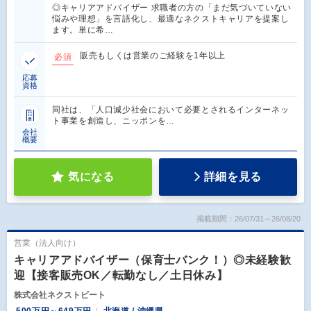
◎キャリアアドバイザー 求職者の方の「まだ気づいていない
悩みや理想」を言語化し、最適なネクストキャリアを提案し
ます。単に希…
販売もしくは営業のご経験を1年以上
必須
応募
資格
同社は、「人口減少社会において必要とされるインターネッ
ト事業を創造し、ニッポンを…
会社
概要
気になる
詳細を見る
掲載期間：26/07/31～26/08/20
営業（法人向け）
キャリアアドバイザー（保育士バンク！）◎未経験歓
迎【接客販売OK／転勤なし／土日休み】
株式会社ネクストビート