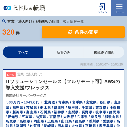
営業（法人向け）/沖縄県
の転職・求人情報一覧
320
条件の変更
件
すべて
新着のみ
掲載終了間近
掲載期間：26/08/07～26/08/20
営業（法人向け）
NEW
ITソリューションセールス【フルリモート可】AWSの
導入支援/フレックス
株式会社サーバーワークス
500万円～1049万円
北海道 / 青森県 / 岩手県 / 宮城県 / 秋田県 / 山形
県 / 福島県 / 茨城県 / 栃木県 / 群馬県 / 埼玉県 / 千葉県 / 東京都 / 神奈川
県 / 新潟県 / 富山県 / 石川県 / 福井県 / 山梨県 / 長野県 / 岐阜県 / 静岡県
/ 愛知県 / 三重県 / 滋賀県 / 京都府 / 大阪府 / 兵庫県 / 奈良県 / 和歌山県 /
鳥取県 / 島根県 / 岡山県 / 広島県 / 山口県 / 徳島県 / 香川県 / 愛媛県 / 高
知県 / 福岡県 / 佐賀県 / 長崎県 / 熊本県 / 大分県 / 宮崎県 / 鹿児島県 / 沖