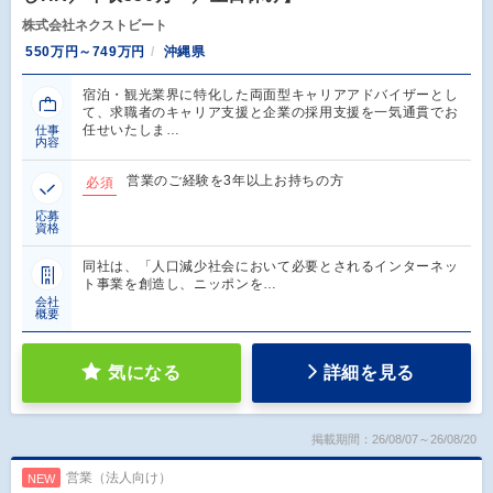
株式会社ネクストビート
550万円～749万円
沖縄県
宿泊・観光業界に特化した両面型キャリアアドバイザーとし
て、求職者のキャリア支援と企業の採用支援を一気通貫でお
任せいたしま…
仕事
内容
営業のご経験を3年以上お持ちの方
必須
応募
資格
同社は、「人口減少社会において必要とされるインターネッ
ト事業を創造し、ニッポンを…
会社
概要
気になる
詳細を見る
掲載期間：26/08/07～26/08/20
営業（法人向け）
NEW