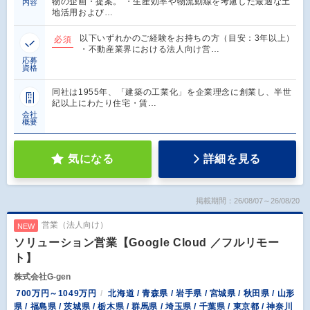
物の企画・提案。 ・生産効率や物流動線を考慮した最適な土
内容
地活用および…
以下いずれかのご経験をお持ちの方（目安：3年以上）
必須
・不動産業界における法人向け営…
応募
資格
同社は1955年、「建築の工業化」を企業理念に創業し、半世
紀以上にわたり住宅・賃…
会社
概要
気になる
詳細を見る
掲載期間：26/08/07～26/08/20
営業（法人向け）
NEW
ソリューション営業【Google Cloud ／フルリモー
ト】
株式会社G-gen
700万円～1049万円
北海道 / 青森県 / 岩手県 / 宮城県 / 秋田県 / 山形
県 / 福島県 / 茨城県 / 栃木県 / 群馬県 / 埼玉県 / 千葉県 / 東京都 / 神奈川