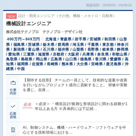
掲載期間：26/08/05～26/08/18
設計・開発エンジニア（その他、機械・メカトロ・自動車）
NEW
機械設計エンジニア
株式会社テクノプロ テクノプロ・デザイン社
400万円～849万円
北海道 / 青森県 / 岩手県 / 宮城県 / 秋田県 / 山形
県 / 福島県 / 茨城県 / 栃木県 / 群馬県 / 埼玉県 / 千葉県 / 東京都 / 神奈川
県 / 新潟県 / 富山県 / 石川県 / 福井県 / 山梨県 / 長野県 / 岐阜県 / 静岡県
/ 愛知県 / 三重県 / 滋賀県 / 京都府 / 大阪府 / 兵庫県 / 奈良県 / 和歌山県 /
鳥取県 / 島根県 / 岡山県 / 広島県 / 山口県 / 徳島県 / 香川県 / 愛媛県 / 高
知県 / 福岡県 / 佐賀県 / 長崎県 / 熊本県 / 大分県 / 宮崎県 / 鹿児島県 / 沖
縄県 / 中国
【期待する役割】 チームの一員として、技術的な提案や改善
を行いながらプロジェクト成功に貢献すること。 研修や実務
を通じ、自身…
仕事
内容
＜必須＞ ・構造設計/複雑な形状設計に関わる経験が1
必須
年以上ある方 ※具体的には下記経…
応募
資格
AI、制御システム、機構・ハードウェア・ソフトウェアを中
心とする技術領域における…