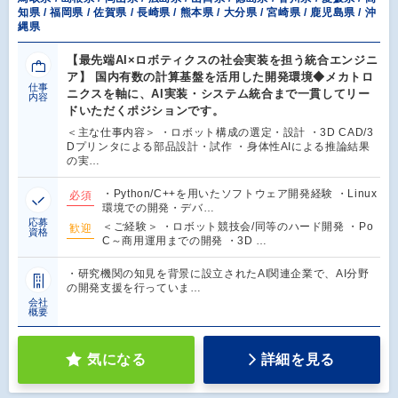
知県 / 福岡県 / 佐賀県 / 長崎県 / 熊本県 / 大分県 / 宮崎県 / 鹿児島県 / 沖
縄県
【最先端AI×ロボティクスの社会実装を担う統合エンジニ
ア】 国内有数の計算基盤を活用した開発環境◆メカトロ
仕事
ニクスを軸に、AI実装・システム統合まで一貫してリー
内容
ドいただくポジションです。
＜主な仕事内容＞ ・ロボット構成の選定・設計 ・3D CAD/3
Dプリンタによる部品設計・試作 ・身体性AIによる推論結果
の実…
・Python/C++を用いたソフトウェア開発経験 ・Linux
必須
環境での開発・デバ…
応募
＜ご経験＞ ・ロボット競技会/同等のハード開発 ・Po
歓迎
資格
C～商用運用までの開発 ・3D …
・研究機関の知見を背景に設立されたAI関連企業で、AI分野
の開発支援を行っていま…
会社
概要
気になる
詳細を見る