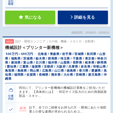
会社
概要
気になる
詳細を見る
掲載期間：26/08/03～26/08/16
設計・開発エンジニア（その他、機械・メカトロ・自動車）
NEW
機械設計＜プリンター新機種＞
500万円～699万円
北海道 / 青森県 / 岩手県 / 宮城県 / 秋田県 / 山形
県 / 福島県 / 茨城県 / 栃木県 / 群馬県 / 埼玉県 / 千葉県 / 東京都 / 神奈川
県 / 新潟県 / 富山県 / 石川県 / 福井県 / 山梨県 / 長野県 / 岐阜県 / 静岡県
/ 愛知県 / 三重県 / 滋賀県 / 京都府 / 大阪府 / 兵庫県 / 奈良県 / 和歌山県 /
鳥取県 / 島根県 / 岡山県 / 広島県 / 山口県 / 徳島県 / 香川県 / 愛媛県 / 高
知県 / 福岡県 / 佐賀県 / 長崎県 / 熊本県 / 大分県 / 宮崎県 / 鹿児島県 / 沖
縄県
同社にて、プリンター新機種の機械設計業務をご担当いただ
きます。 【具体的には】 ・対応サイズ拡大のための両面経路
部品・スキャ…
仕事
内容
以下、全てのご経験をお持ちの方 ・開発にあたり他部
必須
署との密な連携が求められるためコ…