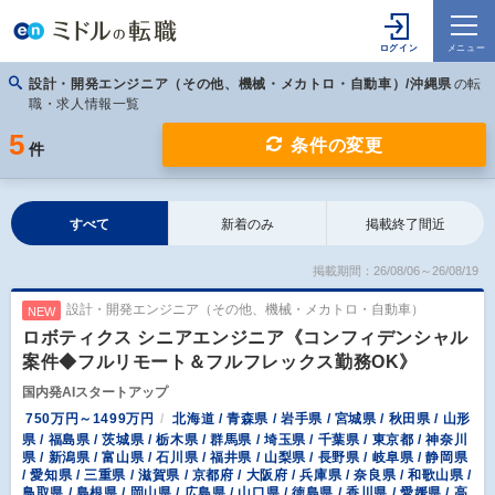
設計・開発エンジニア（その他、機械・メカトロ・自動車）/沖縄県
の転
職・求人情報一覧
5
条件の変更
件
すべて
新着のみ
掲載終了間近
掲載期間：26/08/06～26/08/19
設計・開発エンジニア（その他、機械・メカトロ・自動車）
NEW
ロボティクス シニアエンジニア《コンフィデンシャル
案件◆フルリモート＆フルフレックス勤務OK》
国内発AIスタートアップ
750万円～1499万円
北海道 / 青森県 / 岩手県 / 宮城県 / 秋田県 / 山形
県 / 福島県 / 茨城県 / 栃木県 / 群馬県 / 埼玉県 / 千葉県 / 東京都 / 神奈川
県 / 新潟県 / 富山県 / 石川県 / 福井県 / 山梨県 / 長野県 / 岐阜県 / 静岡県
/ 愛知県 / 三重県 / 滋賀県 / 京都府 / 大阪府 / 兵庫県 / 奈良県 / 和歌山県 /
鳥取県 / 島根県 / 岡山県 / 広島県 / 山口県 / 徳島県 / 香川県 / 愛媛県 / 高