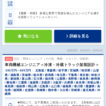
応募
資格
【概要・特徴】 多様な業界で実績を積んだエンジニアを擁す
る技術ソリューションカンパ…
会社
概要
気になる
詳細を見る
掲載期間：26/08/03～26/08/16
設計・開発エンジニア（その他、機械・メカトロ・自動車）
NEW
車両機械エンジニア＜冷凍・冷蔵トラック架装設計＞
500万円～849万円
北海道 / 青森県 / 岩手県 / 宮城県 / 秋田県 / 山形
県 / 福島県 / 茨城県 / 栃木県 / 群馬県 / 埼玉県 / 千葉県 / 東京都 / 神奈川
県 / 新潟県 / 富山県 / 石川県 / 福井県 / 山梨県 / 長野県 / 岐阜県 / 静岡県
/ 愛知県 / 三重県 / 滋賀県 / 京都府 / 大阪府 / 兵庫県 / 奈良県 / 和歌山県 /
鳥取県 / 島根県 / 岡山県 / 広島県 / 山口県 / 徳島県 / 香川県 / 愛媛県 / 高
知県 / 福岡県 / 佐賀県 / 長崎県 / 熊本県 / 大分県 / 宮崎県 / 鹿児島県 / 沖
縄県
■同社にて、以下業務をご担当いただきます。 【具体的には】