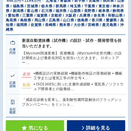
400万円～1199万円
北海道 / 青森県 / 岩手県 / 宮城県 / 秋田県 / 山形
県 / 福島県 / 茨城県 / 栃木県 / 群馬県 / 埼玉県 / 千葉県 / 東京都 / 神奈川
県 / 新潟県 / 富山県 / 石川県 / 福井県 / 山梨県 / 長野県 / 岐阜県 / 静岡県
/ 愛知県 / 三重県 / 滋賀県 / 京都府 / 大阪府 / 兵庫県 / 奈良県 / 和歌山県 /
鳥取県 / 島根県 / 岡山県 / 広島県 / 山口県 / 徳島県 / 香川県 / 愛媛県 / 高
知県 / 福岡県 / 佐賀県 / 長崎県 / 熊本県 / 大分県 / 宮崎県 / 鹿児島県 / 沖
縄県
新規自動塗抹機（試作機）の設計・試作・開発管理を担
当いただきます。
仕事
内容
【Mycrium関連業務】 医療機器（Mycrium®次世代機）の設
計開発および量産化対応を担当いただきます。 ロボットア
ー…
•機構設計の実務経験 •機械動作検証の実務経験 • 機械
必須
工学または電気工学の学士号 •…
応募
• ISO13485に則った文書作成経験 • 電気系／ソフトウ
歓迎
資格
ェア開発者との協働経…
「感染症診療を変革し、薬剤耐性菌問題解決のフラッグシッ
プカンパニーへ」をミッショ…
会社
概要
気になる
詳細を見る