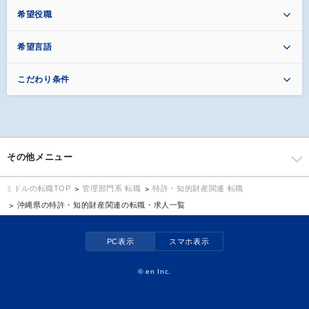
希望役職
希望言語
こだわり条件
その他メニュー
管理部門系 転職
特許・知的財産関連 転職
ミドルの転職TOP
沖縄県の特許・知的財産関連の転職・求人一覧
PC表示
スマホ表示
©
en Inc.