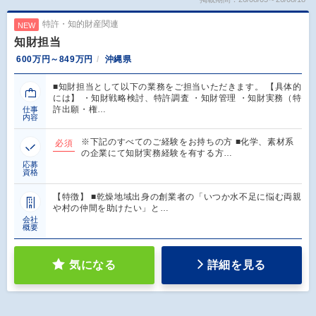
特許・知的財産関連
NEW
知財担当
600万円～849万円
沖縄県
■知財担当として以下の業務をご担当いただきます。 【具体的
には】 ・知財戦略検討、特許調査 ・知財管理 ・知財実務（特
許出願・権…
仕事
内容
※下記のすべてのご経験をお持ちの方 ■化学、素材系
必須
の企業にて知財実務経験を有する方…
応募
資格
【特徴】 ■乾燥地域出身の創業者の「いつか水不足に悩む両親
や村の仲間を助けたい」と…
会社
概要
気になる
詳細を見る