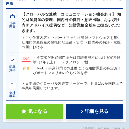
縄県
【グローバルな連携・コミュニケーション機会あり】 知
的財産資産の管理、国内外の特許・意匠出願、および社
仕事
内IPアドバイス提供など、知財業務全般をご担当いただ
内容
きます。
＜主な仕事内容＞ ・ポートフォリオ管理ソフトウェアを用い
た知的財産資産の包括的な追跡・管理 ・国内外の特許・意匠
出願における…
・企業知的財産部門または特許事務所における実務経
必須
験（7年以上） ・テクノロジー/機…
応募
・R&D・事業部門との連携による知財課題の特定およ
歓迎
資格
びポートフォリオの立ち位置を示…
・日本発のグローバル製造業リーダーで、世界150か国以上で
事業を展開しています。…
会社
概要
気になる
詳細を見る
掲載期間：26/08/05～26/08/18