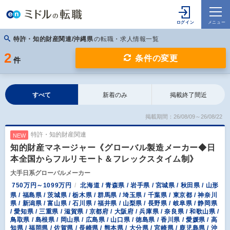
特許・知的財産関連/沖縄県
の転職・求人情報一覧
2
条件の変更
件
すべて
新着のみ
掲載終了間近
掲載期間：26/08/09～26/08/22
特許・知的財産関連
NEW
知的財産マネージャー《グローバル製造メーカー◆日
本全国からフルリモート＆フレックスタイム制》
大手日系グローバルメーカー
750万円～1099万円
北海道 / 青森県 / 岩手県 / 宮城県 / 秋田県 / 山形
県 / 福島県 / 茨城県 / 栃木県 / 群馬県 / 埼玉県 / 千葉県 / 東京都 / 神奈川
県 / 新潟県 / 富山県 / 石川県 / 福井県 / 山梨県 / 長野県 / 岐阜県 / 静岡県
/ 愛知県 / 三重県 / 滋賀県 / 京都府 / 大阪府 / 兵庫県 / 奈良県 / 和歌山県 /
鳥取県 / 島根県 / 岡山県 / 広島県 / 山口県 / 徳島県 / 香川県 / 愛媛県 / 高
知県 / 福岡県 / 佐賀県 / 長崎県 / 熊本県 / 大分県 / 宮崎県 / 鹿児島県 / 沖