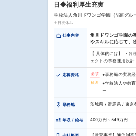
日◆福利厚生充実
学校法人角川ドワンゴ学園（N高グル
土日祝休み
角川ドワンゴ学園の
仕事内容
やスキルに応じて、
【 具体的には】 ・各
ェクトの事務運用設計
必須
●事務職の実務経験
応募資格
歓迎
●学校法人や教
ー…
茨城県 / 群馬県 / 東京
勤務地
400万円～549万円
年収 / 給与
【教育事業】通信制高等
会社概要