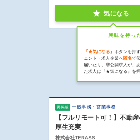
気になる
興味を持っ
『★気になる』
ボタンを押
ェント・求人企業へ
匿名
で
届いたり、非公開求人が、
た求人は『★気になる』を
一般事務・営業事務
再掲載
【フルリモート可！】不動産の
厚生充実
株式会社TERASS