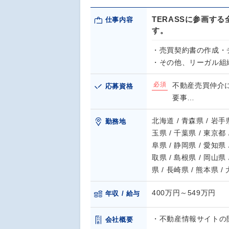
TERASSに参画す
仕事内容
す。
・売買契約書の作成・
・その他、リーガル組
必須
不動産売買仲介
応募資格
要事…
北海道 / 青森県 / 岩手県
勤務地
玉県 / 千葉県 / 東京都 
阜県 / 静岡県 / 愛知県 
取県 / 島根県 / 岡山県 
県 / 長崎県 / 熊本県 /
400万円～549万円
年収 / 給与
・不動産情報サイトの開
会社概要