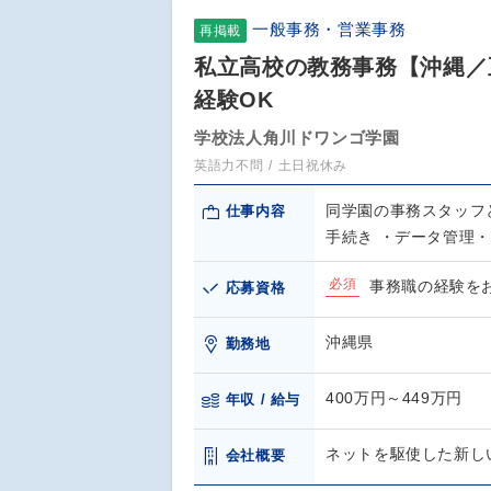
一般事務・営業事務
再掲載
私立高校の教務事務【沖縄／
経験OK
学校法人角川ドワンゴ学園
英語力不問
土日祝休み
同学園の事務スタッフ
仕事内容
手続き ・データ管理
必須
事務職の経験を
応募資格
沖縄県
勤務地
400万円～449万円
年収 / 給与
ネットを駆使した新しい
会社概要