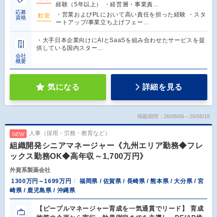
経験（5年以上） ・経営層・事業責…
応募
・営業およびPLにおいて高い責任を担った経験 ・スタ
歓迎
資格
ートアップ/事業立ち上げフェー…
・大手日本企業向けにAIとSaaSを組み合わせたサービスを提
供している国内スター…
会社
概要
気になる
詳細を見る
掲載期間：26/08/06～26/08/19
人事（採用・労務・教育など）
NEW
組織開発シニアマネージャー《九州エリア勤務◆フレ
ックス勤務OK◆高年収～1,700万円》
外資系製薬会社
1300万円～1699万円
福岡県 / 佐賀県 / 長崎県 / 熊本県 / 大分県 / 宮
崎県 / 鹿児島県 / 沖縄県
【ピープルマネージャー育成を一気通貫でリード】 育成