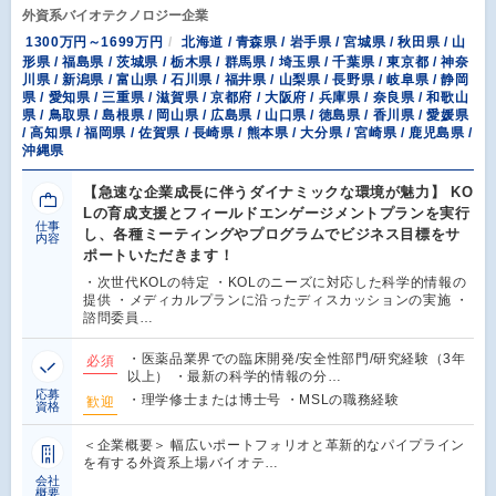
外資系バイオテクノロジー企業
1300万円～1699万円
北海道 / 青森県 / 岩手県 / 宮城県 / 秋田県 / 山
形県 / 福島県 / 茨城県 / 栃木県 / 群馬県 / 埼玉県 / 千葉県 / 東京都 / 神奈
川県 / 新潟県 / 富山県 / 石川県 / 福井県 / 山梨県 / 長野県 / 岐阜県 / 静岡
県 / 愛知県 / 三重県 / 滋賀県 / 京都府 / 大阪府 / 兵庫県 / 奈良県 / 和歌山
県 / 鳥取県 / 島根県 / 岡山県 / 広島県 / 山口県 / 徳島県 / 香川県 / 愛媛県
/ 高知県 / 福岡県 / 佐賀県 / 長崎県 / 熊本県 / 大分県 / 宮崎県 / 鹿児島県 /
沖縄県
【急速な企業成長に伴うダイナミックな環境が魅力】 KO
Lの育成支援とフィールドエンゲージメントプランを実行
仕事
し、各種ミーティングやプログラムでビジネス目標をサ
内容
ポートいただきます！
・次世代KOLの特定 ・KOLのニーズに対応した科学的情報の
提供 ・メディカルプランに沿ったディスカッションの実施 ・
諮問委員…
・医薬品業界での臨床開発/安全性部門/研究経験（3年
必須
以上） ・最新の科学的情報の分…
応募
・理学修士または博士号 ・MSLの職務経験
歓迎
資格
＜企業概要＞ 幅広いポートフォリオと革新的なパイプライン
を有する外資系上場バイオテ…
会社
概要