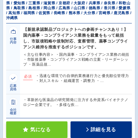
県 / 愛知県 / 三重県 / 滋賀県 / 京都府 / 大阪府 / 兵庫県 / 奈良県 / 和歌山
県 / 鳥取県 / 島根県 / 岡山県 / 広島県 / 山口県 / 徳島県 / 香川県 / 愛媛県
/ 高知県 / 福岡県 / 佐賀県 / 長崎県 / 熊本県 / 大分県 / 宮崎県 / 鹿児島県 /
沖縄県
【新規承認製品プロジェクトへの参画チャンスあり！】
国内薬事・コンプライアンス業務を裁量をもって統括
仕事
し、市販後戦略や規制対応、査察管理、薬事コンプライ
内容
アンス維持を推進するポジションです。
＜主な仕事内容＞ ・国内薬事・コンプライアンス業務の統括
・市販後薬事・コンプライアンス戦略の立案・リーダーシッ
プ ・医薬品規…
・迅速な環境での自律的業務遂行力と優先順位管理力
必須
・対人スキル ・組織運営・調整力 ・…
応募
資格
・革新的な医薬品の研究開発に注力する外資系バイオテクノ
ロジー企業です。 ・多様な疾…
会社
概要
気になる
詳細を見る