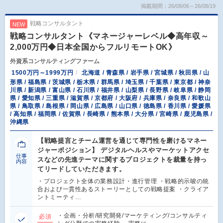
掲載期間：26/08/06～26/08/19
戦略コンサルタント
NEW
戦略コンサルタント《マネージャーレベル◆高年収～
2,000万円◆日本全国からフルリモートOK》
外資系コンサルティングファーム
1500万円～1999万円
北海道 / 青森県 / 岩手県 / 宮城県 / 秋田県 / 山
形県 / 福島県 / 茨城県 / 栃木県 / 群馬県 / 埼玉県 / 千葉県 / 東京都 / 神奈
川県 / 新潟県 / 富山県 / 石川県 / 福井県 / 山梨県 / 長野県 / 岐阜県 / 静岡
県 / 愛知県 / 三重県 / 滋賀県 / 京都府 / 大阪府 / 兵庫県 / 奈良県 / 和歌山
県 / 鳥取県 / 島根県 / 岡山県 / 広島県 / 山口県 / 徳島県 / 香川県 / 愛媛県
/ 高知県 / 福岡県 / 佐賀県 / 長崎県 / 熊本県 / 大分県 / 宮崎県 / 鹿児島県 /
沖縄県
【戦略提言とチーム運営を通じて専門性を磨けるマネー
ジャーポジション】 デジタルヘルスやマーケットアクセ
仕事
スなどの先進テーマに関するプロジェクトを裁量を持っ
内容
てリードしていただきます。
・プロジェクト全体の業務設計・進行管理 ・戦略的示唆の統
合および一貫性あるストーリーとしての戦略提案 ・クライア
ントミーティ…
・企画・分析/研究開発/マーケティング/コンサルティ
必須