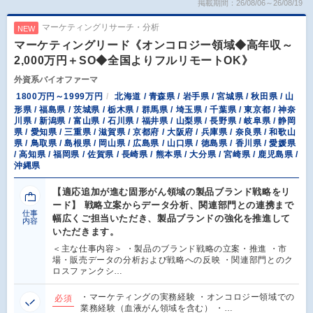
掲載期間：26/08/06～26/08/19
マーケティングリサーチ・分析
NEW
マーケティングリード《オンコロジー領域◆高年収～
2,000万円＋SO◆全国よりフルリモートOK》
外資系バイオファーマ
1800万円～1999万円
北海道 / 青森県 / 岩手県 / 宮城県 / 秋田県 / 山
形県 / 福島県 / 茨城県 / 栃木県 / 群馬県 / 埼玉県 / 千葉県 / 東京都 / 神奈
川県 / 新潟県 / 富山県 / 石川県 / 福井県 / 山梨県 / 長野県 / 岐阜県 / 静岡
県 / 愛知県 / 三重県 / 滋賀県 / 京都府 / 大阪府 / 兵庫県 / 奈良県 / 和歌山
県 / 鳥取県 / 島根県 / 岡山県 / 広島県 / 山口県 / 徳島県 / 香川県 / 愛媛県
/ 高知県 / 福岡県 / 佐賀県 / 長崎県 / 熊本県 / 大分県 / 宮崎県 / 鹿児島県 /
沖縄県
【適応追加が進む固形がん領域の製品ブランド戦略をリ
ード】 戦略立案からデータ分析、関連部門との連携まで
仕事
幅広くご担当いただき、製品ブランドの強化を推進して
内容
いただきます。
＜主な仕事内容＞ ・製品のブランド戦略の立案・推進 ・市
場・販売データの分析および戦略への反映 ・関連部門とのク
ロスファンクシ…
・マーケティングの実務経験 ・オンコロジー領域での
必須
業務経験（血液がん領域を含む） ・…