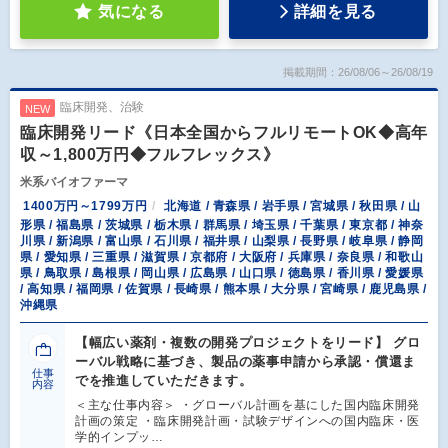
気になる
詳細を見る
掲載期間：26/08/06～26/08/19
臨床開発、治験
NEW
臨床開発リード《日本全国からフルリモートOK◆高年
収～1,800万円◆フルフレックス》
米系バイオファーマ
1400万円～1799万円
北海道 / 青森県 / 岩手県 / 宮城県 / 秋田県 / 山
形県 / 福島県 / 茨城県 / 栃木県 / 群馬県 / 埼玉県 / 千葉県 / 東京都 / 神奈
川県 / 新潟県 / 富山県 / 石川県 / 福井県 / 山梨県 / 長野県 / 岐阜県 / 静岡
県 / 愛知県 / 三重県 / 滋賀県 / 京都府 / 大阪府 / 兵庫県 / 奈良県 / 和歌山
県 / 鳥取県 / 島根県 / 岡山県 / 広島県 / 山口県 / 徳島県 / 香川県 / 愛媛県
/ 高知県 / 福岡県 / 佐賀県 / 長崎県 / 熊本県 / 大分県 / 宮崎県 / 鹿児島県 /
沖縄県
【幅広い薬剤・複数の開発プロジェクトをリード】 グロ
ーバル戦略に基づき、製品の薬事申請から承認・償還ま
仕事
でを推進していただきます。
内容
＜主な仕事内容＞ ・グローバル計画を基にした国内臨床開発
計画の策定 ・臨床開発計画・試験デザインへの国内臨床・医
学的インプッ…