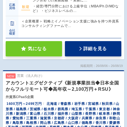
ング分野での実務経験 ・実務に…
応募
・経営/専門分野における上級学位（MBA/Ph.D/MDな
歓迎
資格
ど） ・ビジネスレベルの…
＜企業概要＞ 戦略とイノベーション支援に強みを持つ外資系
コンサルティングファームで…
会社
概要
気になる
詳細を見る
掲載期間：26/08/06～26/08/19
営業（法人向け）
NEW
アカウントエグゼクティブ《新規事業担当◆日本全国
からフルリモート可◆高年収～2,100万円＋RSU》
外資系CPaaS企業
1600万円～2499万円
北海道 / 青森県 / 岩手県 / 宮城県 / 秋田県 / 山
形県 / 福島県 / 茨城県 / 栃木県 / 群馬県 / 埼玉県 / 千葉県 / 東京都 / 神奈
川県 / 新潟県 / 富山県 / 石川県 / 福井県 / 山梨県 / 長野県 / 岐阜県 / 静岡
県 / 愛知県 / 三重県 / 滋賀県 / 京都府 / 大阪府 / 兵庫県 / 奈良県 / 和歌山
県 / 鳥取県 / 島根県 / 岡山県 / 広島県 / 山口県 / 徳島県 / 香川県 / 愛媛県