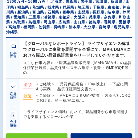
1300万円～1699万円
北海道 / 青森県 / 岩手県 / 宮城県 / 秋田県 / 山
形県 / 福島県 / 茨城県 / 栃木県 / 群馬県 / 埼玉県 / 千葉県 / 東京都 / 神奈
川県 / 新潟県 / 富山県 / 石川県 / 福井県 / 山梨県 / 長野県 / 岐阜県 / 静岡
県 / 愛知県 / 三重県 / 滋賀県 / 京都府 / 大阪府 / 兵庫県 / 奈良県 / 和歌山
県 / 鳥取県 / 島根県 / 岡山県 / 広島県 / 山口県 / 徳島県 / 香川県 / 愛媛県
/ 高知県 / 福岡県 / 佐賀県 / 長崎県 / 熊本県 / 大分県 / 宮崎県 / 鹿児島県 /
沖縄県
【グローバルなレポートライン】 ライフサイエンス領域
でグローバルに事業を展開する企業にて、MAH/DMAHに
仕事
おける幅広い品質保証業務をリードしていただきます。
内容
＜主な仕事内容＞ ・医薬品製造販売業（MAH/DMAH）の品質
保証業務統括、品質保証システム維持・改善 ・GMP/GQP等
の…
＜ご経験＞ ・品質保証業務（10年以上） ・下記に関
必須
する実務 -品質保証関連文書のレ…
応募
＜ご経験＞ ・PMDAによるGMP監査 ・製薬会社/CRO
歓迎
資格
における、第一種/第二種/…
・ライフサイエンス領域において、製品開発から市場展開ま
でを支援するグローバル企業…
会社
概要