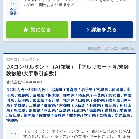
ム企画・開発および運用をメ…
会社
概要
気になる
詳細を見る
掲載期間：26/07/31～26/08/20
戦略コンサルタント
DXコンサルタント（AI領域）【フルリモート可/未経
験歓迎/大手取引多数】
株式会社STANDARD
1200万円～2499万円
北海道 / 青森県 / 岩手県 / 宮城県 / 秋田県 / 山
形県 / 福島県 / 茨城県 / 栃木県 / 群馬県 / 埼玉県 / 千葉県 / 東京都 / 神奈
川県 / 新潟県 / 富山県 / 石川県 / 福井県 / 山梨県 / 長野県 / 岐阜県 / 静岡
県 / 愛知県 / 三重県 / 滋賀県 / 京都府 / 大阪府 / 兵庫県 / 奈良県 / 和歌山
県 / 鳥取県 / 島根県 / 岡山県 / 広島県 / 山口県 / 徳島県 / 香川県 / 愛媛県
/ 高知県 / 福岡県 / 佐賀県 / 長崎県 / 熊本県 / 大分県 / 宮崎県 / 鹿児島県 /
沖縄県
【ミッション】 本ポジションでは、生成AIをはじめとしたAI
技術を活用し、クライアントの業務・サービスにおける 企画