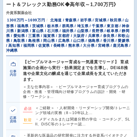
ート＆フレックス勤務OK◆高年収～1,700万円》
外資系製薬会社
1300万円～1699万円
北海道 / 青森県 / 岩手県 / 宮城県 / 秋田県 / 山
形県 / 福島県 / 茨城県 / 栃木県 / 群馬県 / 埼玉県 / 千葉県 / 東京都 / 神奈
川県 / 新潟県 / 富山県 / 石川県 / 福井県 / 山梨県 / 長野県 / 岐阜県 / 静岡
県 / 愛知県 / 三重県 / 滋賀県 / 京都府 / 大阪府 / 兵庫県 / 奈良県 / 和歌山
県 / 鳥取県 / 島根県 / 岡山県 / 広島県 / 山口県 / 徳島県 / 香川県 / 愛媛県
/ 高知県 / 福岡県 / 佐賀県 / 長崎県 / 熊本県 / 大分県 / 宮崎県 / 鹿児島県 /
沖縄県
【ピープルマネージャー育成を一気通貫でリード】 育成
施策の企画から実行・効果測定までを主導し、DEI&B推
仕事
進や企業文化の醸成を通じて企業成長を支えていただき
内容
ます。
＜主な仕事内容＞ ・ピープルマネージャー育成プログラムの
企画・推進 ・管理職向け研修プログラムの設計・開発 ・研
修・ワークショ…
＜ご経験＞ ・人材開発・リーダーシップ開発/トレーニ
必須
ング領域の実務（8～10年以上…
応募
・メディカルまたは関連分野の学位 ・コーチング、SL
歓迎
資格
II、DiSC等のトレーナー認…
・革新的な医薬品の研究開発に注力する外資系バイオテクノ