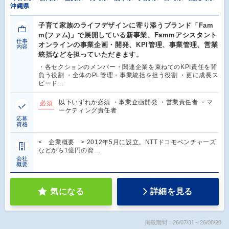
沖縄県
子育て家族のライフデザインに寄り添うブランド「Fam
m(ファム)」で展開している新事業、Fammアシスタント
仕事
オンラインの事業企画・開発、KPI管理、事業管理、営業
内容
統括などを担っていただきます。
・各セクションのメンバー・関連企業を束ねてのKPI責任を背
負う役割 ・全体のPL管理・事業統括を担う役割 ・更に成長ス
ピード…
以下いずれか必須 ・事業企画開発 ・営業責任者 ・マ
必須
ーケティング責任者
応募
資格
< 企業概要 > 2012年5月に設立。NTTドコモベンチャーズ
などから1億円の資…
会社
概要
気になる
詳細を見る
掲載期間：26/07/31～26/08/20