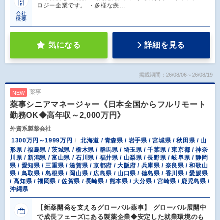
ロジー企業です。 ・多様な疾…
会社
概要
気になる
詳細を見る
掲載期間：26/08/06～26/08/19
薬事
NEW
薬事シニアマネージャー《日本全国からフルリモート
勤務OK◆高年収～2,000万円》
外資系製薬会社
1300万円～1999万円
北海道 / 青森県 / 岩手県 / 宮城県 / 秋田県 / 山
形県 / 福島県 / 茨城県 / 栃木県 / 群馬県 / 埼玉県 / 千葉県 / 東京都 / 神奈
川県 / 新潟県 / 富山県 / 石川県 / 福井県 / 山梨県 / 長野県 / 岐阜県 / 静岡
県 / 愛知県 / 三重県 / 滋賀県 / 京都府 / 大阪府 / 兵庫県 / 奈良県 / 和歌山
県 / 鳥取県 / 島根県 / 岡山県 / 広島県 / 山口県 / 徳島県 / 香川県 / 愛媛県
/ 高知県 / 福岡県 / 佐賀県 / 長崎県 / 熊本県 / 大分県 / 宮崎県 / 鹿児島県 /
沖縄県
【新薬開発を支えるグローバル薬事】 グローバル展開中
で成長フェーズにある製薬企業◆安定した就業環境のも