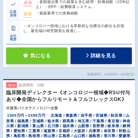
・多国籍企業での就業を含む経理・財務経験（10年以
必須
上） ・ERP・経費精算システム…
応募
・製薬業界での実務経験
歓迎
資格
・オンコロジー領域における革新的な治療法の創出を目指
し、最先端の研究開発を推進し…
会社
概要
気になる
詳細を見る
掲載期間：26/08/06～26/08/19
臨床開発、治験
NEW
臨床開発ディレクター《オンコロジー領域◆RSU付与
あり◆全国からフルリモート＆フルフレックスOK》
外資系バイオテクノロジー企業
1500万円～2499万円
北海道 / 青森県 / 岩手県 / 宮城県 / 秋田県 / 山
形県 / 福島県 / 茨城県 / 栃木県 / 群馬県 / 埼玉県 / 千葉県 / 東京都 / 神奈
川県 / 新潟県 / 富山県 / 石川県 / 福井県 / 山梨県 / 長野県 / 岐阜県 / 静岡
県 / 愛知県 / 三重県 / 滋賀県 / 京都府 / 大阪府 / 兵庫県 / 奈良県 / 和歌山
県 / 鳥取県 / 島根県 / 岡山県 / 広島県 / 山口県 / 徳島県 / 香川県 / 愛媛県