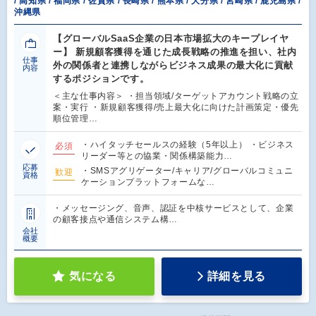
/ 高知県 / 福岡県 / 佐賀県 / 長崎県 / 熊本県 / 大分県 / 宮崎県 / 鹿児島県 /
沖縄県
【グローバルSaaS企業の日本市場拡大のキープレイヤ
ー】 新規顧客獲得を通じた成長戦略の推進を担い、社内
仕事
外の関係者と連携しながらビジネス成果の最大化に貢献
内容
するポジションです。
＜主な仕事内容＞ ・担当領域/ターゲットアカウント戦略の立
案・実行 ・新規顧客獲得/売上最大化に向けた計画策定・優先
順位管理…
・ハイタッチセールスの経験（5年以上） ・ビジネス
必須
リーダー等との協業・関係構築能力…
応募
・SMSアグリゲーター/キャリア/グローバルコミュニ
歓迎
資格
ケーションプラットフォームな…
・メッセージング、音声、認証を中核サービスとして、企業
の顧客接点や通信システム構…
会社
概要
気になる
詳細を見る