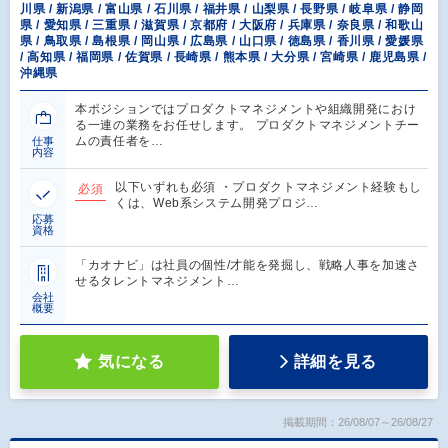
川県 / 新潟県 / 富山県 / 石川県 / 福井県 / 山梨県 / 長野県 / 岐阜県 / 静岡
県 / 愛知県 / 三重県 / 滋賀県 / 京都府 / 大阪府 / 兵庫県 / 奈良県 / 和歌山
県 / 鳥取県 / 島根県 / 岡山県 / 広島県 / 山口県 / 徳島県 / 香川県 / 愛媛県
/ 高知県 / 福岡県 / 佐賀県 / 長崎県 / 熊本県 / 大分県 / 宮崎県 / 鹿児島県 /
沖縄県
本ポジションではプロダクトマネジメントや組織開発におけ
る一連の業務をお任せします。 プロダクトマネジメントチー
ムの責任者を…
仕事
内容
以下いずれも必須 ・プロダクトマネジメント経験もし
必須
くは、Web系システム開発プロジ…
応募
資格
「カオナビ」は社員の個性/才能を発掘し、戦略人事を加速さ
せるタレントマネジメント…
会社
概要
気になる
詳細を見る
掲載期間：26/08/07～26/08/27