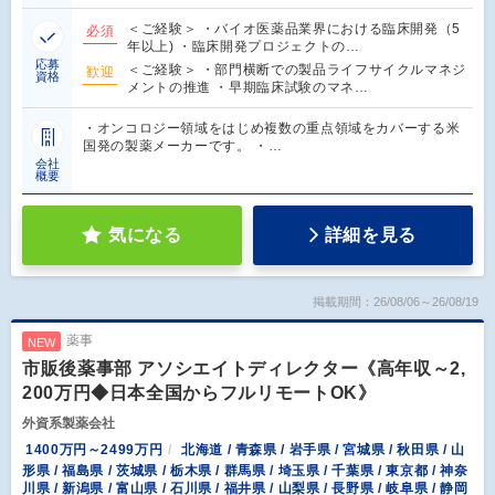
＜ご経験＞ ・バイオ医薬品業界における臨床開発（5
必須
年以上) ・臨床開発プロジェクトの…
応募
＜ご経験＞ ・部門横断での製品ライフサイクルマネジ
歓迎
資格
メントの推進 ・早期臨床試験のマネ…
・オンコロジー領域をはじめ複数の重点領域をカバーする米
国発の製薬メーカーです。 ・…
会社
概要
気になる
詳細を見る
掲載期間：26/08/06～26/08/19
薬事
NEW
市販後薬事部 アソシエイトディレクター《高年収～2,
200万円◆日本全国からフルリモートOK》
外資系製薬会社
1400万円～2499万円
北海道 / 青森県 / 岩手県 / 宮城県 / 秋田県 / 山
形県 / 福島県 / 茨城県 / 栃木県 / 群馬県 / 埼玉県 / 千葉県 / 東京都 / 神奈
川県 / 新潟県 / 富山県 / 石川県 / 福井県 / 山梨県 / 長野県 / 岐阜県 / 静岡