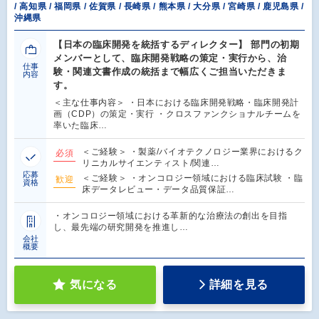
/ 高知県 / 福岡県 / 佐賀県 / 長崎県 / 熊本県 / 大分県 / 宮崎県 / 鹿児島県 /
沖縄県
【日本の臨床開発を統括するディレクター】 部門の初期
メンバーとして、臨床開発戦略の策定・実行から、治
仕事
験・関連文書作成の統括まで幅広くご担当いただきま
内容
す。
＜主な仕事内容＞ ・日本における臨床開発戦略・臨床開発計
画（CDP）の策定・実行 ・クロスファンクショナルチームを
率いた臨床…
＜ご経験＞ ・製薬/バイオテクノロジー業界におけるク
必須
リニカルサイエンティスト/関連…
応募
＜ご経験＞ ・オンコロジー領域における臨床試験 ・臨
歓迎
資格
床データレビュー・データ品質保証…
・オンコロジー領域における革新的な治療法の創出を目指
し、最先端の研究開発を推進し…
会社
概要
気になる
詳細を見る