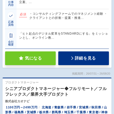
立案、…
仕事
内容
・コンサルティングファームでのマネジメント経験 ・
必須
クライアントとの折衝・提案・推進…
応募
資格
「ヒト起点のデジタル変革をSTANDARDにする」をミッショ
ンとし、オンライン教…
会社
概要
気になる
詳細を見る
掲載期間：26/07/31～26/08/20
プロダクトマネージャー
シニアプロダクトマネージャー◆フルリモート／フル
フレックス／業界大手プロダクト
株式会社カオナビ
1100万円～2499万円
北海道 / 青森県 / 岩手県 / 宮城県 / 秋田県 / 山
形県 / 福島県 / 茨城県 / 栃木県 / 群馬県 / 埼玉県 / 千葉県 / 東京都 / 神奈