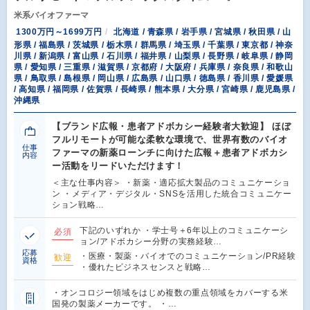
米系バイオファーマ
1300万円～1699万円
北海道 / 青森県 / 岩手県 / 宮城県 / 秋田県 / 山
形県 / 福島県 / 茨城県 / 栃木県 / 群馬県 / 埼玉県 / 千葉県 / 東京都 / 神奈
川県 / 新潟県 / 富山県 / 石川県 / 福井県 / 山梨県 / 長野県 / 岐阜県 / 静岡
県 / 愛知県 / 三重県 / 滋賀県 / 京都府 / 大阪府 / 兵庫県 / 奈良県 / 和歌山
県 / 鳥取県 / 島根県 / 岡山県 / 広島県 / 山口県 / 徳島県 / 香川県 / 愛媛県
/ 高知県 / 福岡県 / 佐賀県 / 長崎県 / 熊本県 / 大分県 / 宮崎県 / 鹿児島県 /
沖縄県
【ブランド広報・患者アドボカシー経験者大歓迎】 ほぼ
フルリモートが可能な柔軟な環境で、世界有数のバイオ
仕事
ファーマの新薬ローンチに向けた広報＋患者アドボカシ
内容
ー活動をリードいただけます！
＜主な仕事内容＞ ・新薬・適応拡大製品のコミュニケーショ
ン ・メディア・デジタル・SNSを活用した統合コミュニケー
ション戦略…
下記のいずれか ・学士号＋6年以上のコミュニケーシ
必須
ョン/アドボカシー分野の実務経験…
応募
・医療・製薬・バイオでのコミュニケーション/PR経験
歓迎
資格
・優れたビジネスセンスと戦略…
・オンコロジー領域をはじめ複数の重点領域をカバーする米
国発の製薬メーカーです。 ・…