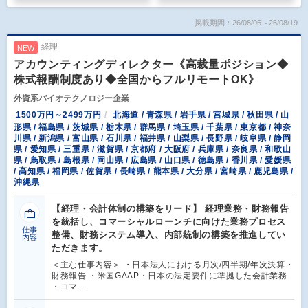
掲載期間：26/08/06～26/08/19
経理
NEW
アカウンティングディレクター《高裁量ポジション◆
株式報酬制度あり◆全国からフルリモートOK》
外資系バイオテクノロジー企業
1500万円～2499万円
北海道 / 青森県 / 岩手県 / 宮城県 / 秋田県 / 山
形県 / 福島県 / 茨城県 / 栃木県 / 群馬県 / 埼玉県 / 千葉県 / 東京都 / 神奈
川県 / 新潟県 / 富山県 / 石川県 / 福井県 / 山梨県 / 長野県 / 岐阜県 / 静岡
県 / 愛知県 / 三重県 / 滋賀県 / 京都府 / 大阪府 / 兵庫県 / 奈良県 / 和歌山
県 / 鳥取県 / 島根県 / 岡山県 / 広島県 / 山口県 / 徳島県 / 香川県 / 愛媛県
/ 高知県 / 福岡県 / 佐賀県 / 長崎県 / 熊本県 / 大分県 / 宮崎県 / 鹿児島県 /
沖縄県
【経理・会計体制の構築をリード】 経理業務・財務報告
を統括し、コマーシャルローンチに向けた業務プロセス
仕事
整備、財務システム導入、内部統制の構築を推進してい
内容
ただきます。
＜主な仕事内容＞ ・日本法人における月次/四半期/年次決算・
財務報告 ・米国GAAP・日本の法定要件に準拠した会計業務
・コマ…