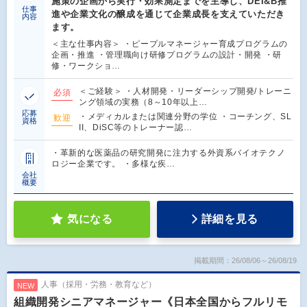
施策の企画から実行・効果測定までを主導し、DEI&B推
仕事
進や企業文化の醸成を通じて企業成長を支えていただき
内容
ます。
＜主な仕事内容＞ ・ピープルマネージャー育成プログラムの
企画・推進 ・管理職向け研修プログラムの設計・開発 ・研
修・ワークショ…
＜ご経験＞ ・人材開発・リーダーシップ開発/トレーニ
必須
ング領域の実務（8～10年以上…
応募
・メディカルまたは関連分野の学位 ・コーチング、SL
歓迎
資格
II、DiSC等のトレーナー認…
・革新的な医薬品の研究開発に注力する外資系バイオテクノ
ロジー企業です。 ・多様な疾…
会社
概要
気になる
詳細を見る
掲載期間：26/08/06～26/08/19
人事（採用・労務・教育など）
NEW
組織開発シニアマネージャー《日本全国からフルリモ