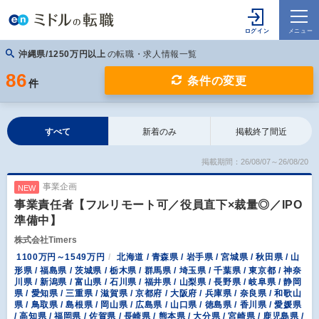
沖縄県/1250万円以上
の転職・求人情報一覧
86
条件の変更
件
すべて
新着のみ
掲載終了間近
掲載期間：26/08/07～26/08/20
事業企画
NEW
事業責任者【フルリモート可／役員直下×裁量◎／IPO
準備中】
株式会社Timers
1100万円～1549万円
北海道 / 青森県 / 岩手県 / 宮城県 / 秋田県 / 山
形県 / 福島県 / 茨城県 / 栃木県 / 群馬県 / 埼玉県 / 千葉県 / 東京都 / 神奈
川県 / 新潟県 / 富山県 / 石川県 / 福井県 / 山梨県 / 長野県 / 岐阜県 / 静岡
県 / 愛知県 / 三重県 / 滋賀県 / 京都府 / 大阪府 / 兵庫県 / 奈良県 / 和歌山
県 / 鳥取県 / 島根県 / 岡山県 / 広島県 / 山口県 / 徳島県 / 香川県 / 愛媛県
/ 高知県 / 福岡県 / 佐賀県 / 長崎県 / 熊本県 / 大分県 / 宮崎県 / 鹿児島県 /