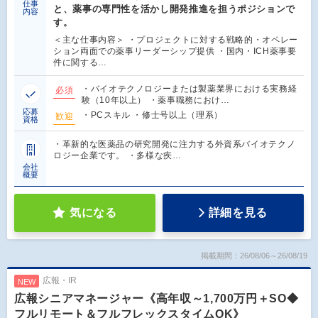
仕事
と、薬事の専門性を活かし開発推進を担うポジションで
内容
す。
＜主な仕事内容＞ ・プロジェクトに対する戦略的・オペレー
ション両面での薬事リーダーシップ提供 ・国内・ICH薬事要
件に関する…
・バイオテクノロジーまたは製薬業界における実務経
必須
験（10年以上） ・薬事職務におけ…
応募
・PCスキル ・修士号以上（理系）
歓迎
資格
・革新的な医薬品の研究開発に注力する外資系バイオテクノ
ロジー企業です。 ・多様な疾…
会社
概要
気になる
詳細を見る
掲載期間：26/08/06～26/08/19
広報・IR
NEW
広報シニアマネージャー《高年収～1,700万円＋SO◆
フルリモート＆フルフレックスタイムOK》