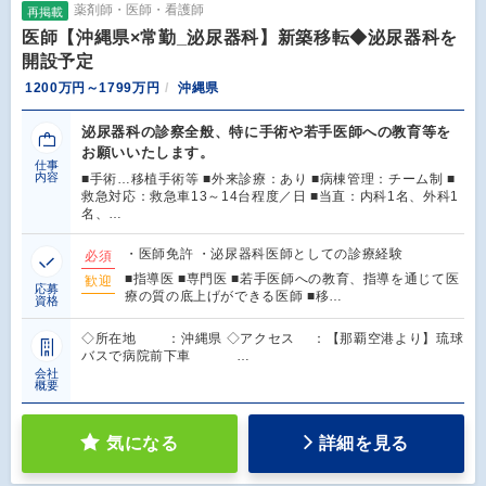
薬剤師・医師・看護師
再掲載
医師【沖縄県×常勤_泌尿器科】新築移転◆泌尿器科を
開設予定
1200万円～1799万円
沖縄県
泌尿器科の診察全般、特に手術や若手医師への教育等を
お願いいたします。
仕事
内容
■手術…移植手術等 ■外来診療：あり ■病棟管理：チーム制 ■
救急対応：救急車13～14台程度／日 ■当直：内科1名、外科1
名、…
・医師免許 ・泌尿器科医師としての診療経験
必須
■指導医 ■専門医 ■若手医師への教育、指導を通じて医
歓迎
応募
療の質の底上げができる医師 ■移…
資格
◇所在地 ：沖縄県 ◇アクセス ：【那覇空港より】琉球
バスで病院前下車 …
会社
概要
気になる
詳細を見る