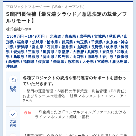
プロジェクトマネージャー（Web・オープン系）
SI部門長候補【最先端クラウド／意思決定の裁量／フ
ルリモート】
株式会社G-gen
1300万円～1849万円
北海道 / 青森県 / 岩手県 / 宮城県 / 秋田県 / 山
形県 / 福島県 / 茨城県 / 栃木県 / 群馬県 / 埼玉県 / 千葉県 / 東京都 / 神奈
川県 / 新潟県 / 富山県 / 石川県 / 福井県 / 山梨県 / 長野県 / 岐阜県 / 静岡
県 / 愛知県 / 三重県 / 滋賀県 / 京都府 / 大阪府 / 兵庫県 / 奈良県 / 和歌山
県 / 鳥取県 / 島根県 / 岡山県 / 広島県 / 山口県 / 徳島県 / 香川県 / 愛媛県
/ 高知県 / 福岡県 / 佐賀県 / 長崎県 / 熊本県 / 大分県 / 宮崎県 / 鹿児島県 /
沖縄県
各種プロジェクトの統括や部門運営のサポートを携わっ
ていただきます。
仕事
内容
・部門の運営管理：SI部門の予算策定・利益管理（P/L責任）
およびリソースの最適化 ・組織マネジメント：エンジニア・
PMの…
・SI企業またはITコンサルティングファームにおける
必須
ラインマネジメント経験 ・部門…
応募
資格
【事業内容】 クラウドコンピューティングを活用したシステ