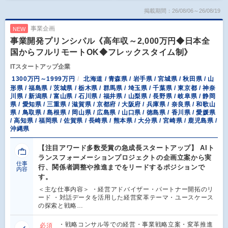
掲載期間：26/08/06～26/08/19
事業企画
NEW
事業開発プリンシパル《高年収～2,000万円◆日本全
国からフルリモートOK◆フレックスタイム制》
ITスタートアップ企業
1300万円～1999万円
北海道 / 青森県 / 岩手県 / 宮城県 / 秋田県 / 山
形県 / 福島県 / 茨城県 / 栃木県 / 群馬県 / 埼玉県 / 千葉県 / 東京都 / 神奈
川県 / 新潟県 / 富山県 / 石川県 / 福井県 / 山梨県 / 長野県 / 岐阜県 / 静岡
県 / 愛知県 / 三重県 / 滋賀県 / 京都府 / 大阪府 / 兵庫県 / 奈良県 / 和歌山
県 / 鳥取県 / 島根県 / 岡山県 / 広島県 / 山口県 / 徳島県 / 香川県 / 愛媛県
/ 高知県 / 福岡県 / 佐賀県 / 長崎県 / 熊本県 / 大分県 / 宮崎県 / 鹿児島県 /
沖縄県
【注目アワード多数受賞の急成長スタートアップ】 AIト
ランスフォーメーションプロジェクトの企画立案から実
仕事
行、関係者調整や推進までをリードするポジションで
内容
す。
＜主な仕事内容＞ ・経営アドバイザー・パートナー開拓のリ
ード ・対話データを活用した経営変革テーマ・ユースケース
の探索と戦略…
・戦略コンサル等での経営・事業戦略立案・変革推進
必須