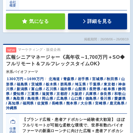
会社
概要
気になる
詳細を見る
掲載期間：26/08/06～26/08/19
マーケティング・販促企画
NEW
広報シニアマネージャー《高年収～1,700万円＋SO◆
フルリモート＆フルフレックスタイムOK》
米系バイオファーマ
1300万円～1699万円
北海道 / 青森県 / 岩手県 / 宮城県 / 秋田県 / 山
形県 / 福島県 / 茨城県 / 栃木県 / 群馬県 / 埼玉県 / 千葉県 / 東京都 / 神奈
川県 / 新潟県 / 富山県 / 石川県 / 福井県 / 山梨県 / 長野県 / 岐阜県 / 静岡
県 / 愛知県 / 三重県 / 滋賀県 / 京都府 / 大阪府 / 兵庫県 / 奈良県 / 和歌山
県 / 鳥取県 / 島根県 / 岡山県 / 広島県 / 山口県 / 徳島県 / 香川県 / 愛媛県
/ 高知県 / 福岡県 / 佐賀県 / 長崎県 / 熊本県 / 大分県 / 宮崎県 / 鹿児島県 /
沖縄県
【ブランド広報・患者アドボカシー経験者大歓迎】 ほぼ
フルリモートが可能な柔軟な環境で、世界有数のバイオ
仕事
ファーマの新薬ローンチに向けた広報＋患者アドボカシ
内容