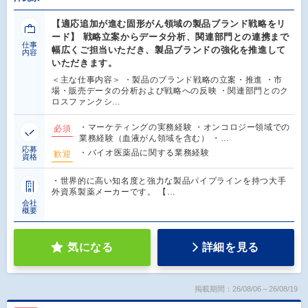
【適応追加が進む固形がん領域の製品ブランド戦略をリ
ード】 戦略立案からデータ分析、関連部門との連携まで
仕事
幅広くご担当いただき、製品ブランドの強化を推進して
内容
いただきます。
＜主な仕事内容＞ ・製品のブランド戦略の立案・推進 ・市
場・販売データの分析および戦略への反映 ・関連部門とのク
ロスファンクシ…
・マーケティングの実務経験 ・オンコロジー領域での
必須
業務経験（血液がん領域を含む） ・…
応募
・バイオ医薬品に関する業務経験
歓迎
資格
・世界的に高い知名度と強力な製品パイプラインを持つ大手
外資系製薬メーカーです。 【…
会社
概要
気になる
詳細を見る
掲載期間：26/08/06～26/08/19