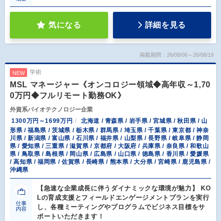
気になる
詳細を見る
掲載期間：26/08/06～26/08/19
学術
NEW
MSL マネージャー《オンコロジー領域◆高年収～1,70
0万円◆フルリモート勤務OK》
外資系バイオテクノロジー企業
1300万円～1699万円
北海道 / 青森県 / 岩手県 / 宮城県 / 秋田県 / 山
形県 / 福島県 / 茨城県 / 栃木県 / 群馬県 / 埼玉県 / 千葉県 / 東京都 / 神奈
川県 / 新潟県 / 富山県 / 石川県 / 福井県 / 山梨県 / 長野県 / 岐阜県 / 静岡
県 / 愛知県 / 三重県 / 滋賀県 / 京都府 / 大阪府 / 兵庫県 / 奈良県 / 和歌山
県 / 鳥取県 / 島根県 / 岡山県 / 広島県 / 山口県 / 徳島県 / 香川県 / 愛媛県
/ 高知県 / 福岡県 / 佐賀県 / 長崎県 / 熊本県 / 大分県 / 宮崎県 / 鹿児島県 /
沖縄県
【急速な企業成長に伴うダイナミックな環境が魅力】 KO
Lの育成支援とフィールドエンゲージメントプランを実行
仕事
し、各種ミーティングやプログラムでビジネス目標をサ
内容
ポートいただきます！