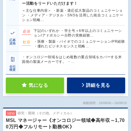
ー活動をリードいただけます！
＜主な仕事内容＞ ・新薬・適応拡大製品のコミュニケーショ
ン ・メディア・デジタル・SNSを活用した統合コミュニケー
ション戦略…
下記のいずれか ・学士号＋6年以上のコミュニケーシ
必須
ョン/アドボカシー分野の実務経験…
応募
・医療・製薬・バイオでのコミュニケーション/PR経験
歓迎
資格
・優れたビジネスセンスと戦略…
・オンコロジー領域をはじめ複数の重点領域をカバーする米
国発の製薬メーカーです。 ・…
会社
概要
気になる
詳細を見る
掲載期間：26/08/06～26/08/19
研究・開発（その他、メディカル）
NEW
MSL マネージャー《オンコロジー領域◆高年収～1,70
0万円◆フルリモート勤務OK》