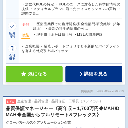
・次世代KOLの特定 ・KOLのニーズに対応した科学的情報の
提供 ・メディカルプランに沿ったディスカッションの実施 ・
諮問委員…
・医薬品業界での臨床開発/安全性部門/研究経験（3年
必須
以上） ・最新の科学的情報の分…
応募
・理学修士または博士号 ・MSLの職務経験
歓迎
資格
＜企業概要＞ 幅広いポートフォリオと革新的なパイプライン
を有する外資系上場バイオテ…
会社
概要
気になる
詳細を見る
掲載期間：26/08/06～26/08/19
生産管理・品質管理・品質保証・工場長（メディカル）
NEW
品質保証マネージャー《高年収～1,700万円◆MAH/D
MAH◆全国からフルリモート&フレックス》
グローバルヘルスケアソリューション企業