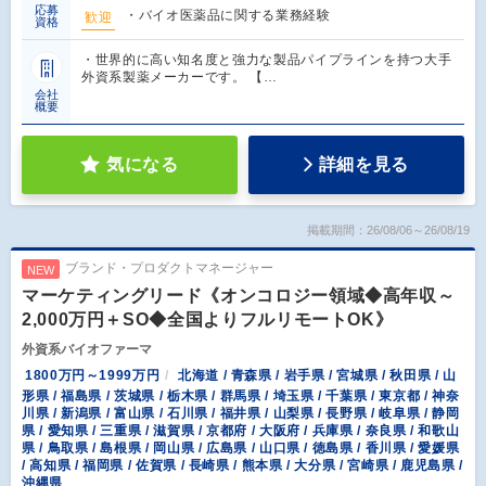
応募
・バイオ医薬品に関する業務経験
歓迎
資格
・世界的に高い知名度と強力な製品パイプラインを持つ大手
外資系製薬メーカーです。 【…
会社
概要
気になる
詳細を見る
掲載期間：26/08/06～26/08/19
ブランド・プロダクトマネージャー
NEW
マーケティングリード《オンコロジー領域◆高年収～
2,000万円＋SO◆全国よりフルリモートOK》
外資系バイオファーマ
1800万円～1999万円
北海道 / 青森県 / 岩手県 / 宮城県 / 秋田県 / 山
形県 / 福島県 / 茨城県 / 栃木県 / 群馬県 / 埼玉県 / 千葉県 / 東京都 / 神奈
川県 / 新潟県 / 富山県 / 石川県 / 福井県 / 山梨県 / 長野県 / 岐阜県 / 静岡
県 / 愛知県 / 三重県 / 滋賀県 / 京都府 / 大阪府 / 兵庫県 / 奈良県 / 和歌山
県 / 鳥取県 / 島根県 / 岡山県 / 広島県 / 山口県 / 徳島県 / 香川県 / 愛媛県
/ 高知県 / 福岡県 / 佐賀県 / 長崎県 / 熊本県 / 大分県 / 宮崎県 / 鹿児島県 /
沖縄県