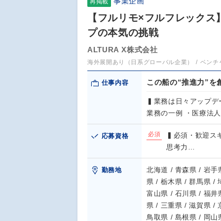
事業企画
再掲載
【フルリモ×フルフレックス】
プの本気の挑戦
ALTURA X株式会社
海外展開あり（日系グローバル企業）
ベンチ
この船の“推進力”を
仕事内容
▍業務は日々アップデ
業務の一例 ・医療法
必須
▍必須・歓迎ス
応募資格
思考力…
北海道 / 青森県 / 岩手県
勤務地
県 / 栃木県 / 群馬県 /
富山県 / 石川県 / 福井県
県 / 三重県 / 滋賀県 /
鳥取県 / 島根県 / 岡山県