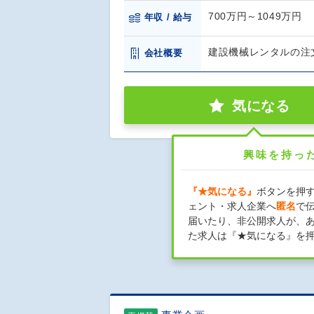
700万円～1049万円
年収 / 給与
建設機械レンタルの注
会社概要
気になる
興味を持っ
『★気になる』
ボタンを押
ェント・求人企業へ
匿名
で
届いたり、非公開求人が、
た求人は『★気になる』を