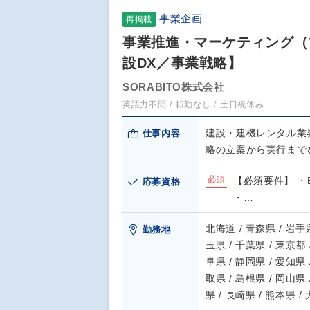
事業企画
再掲載
事業推進・マーケティング（
設DX／事業戦略】
SORABITO株式会社
英語力不問
転勤なし
土日祝休み
建設・建機レンタル業
仕事内容
略の立案から実行まで
必須
【必須要件】 ・
応募資格
・…
北海道 / 青森県 / 岩手県
勤務地
玉県 / 千葉県 / 東京都 
阜県 / 静岡県 / 愛知県 
取県 / 島根県 / 岡山県 
県 / 長崎県 / 熊本県 /