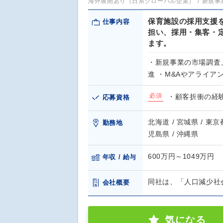
海外展開あり（日系グローバル企業）
新規事
保育施設の採用支援
仕事内容
担い、採用・集客・
ます。
・新規事業の市場調査
進 ・M&Aやアライア
必須
・顧客折衝の経験(
応募資格
北海道 / 宮城県 / 東京都
勤務地
児島県 / 沖縄県
600万円～1049万円
年収 / 給与
同社は、「人口減少社
会社概要
気になる