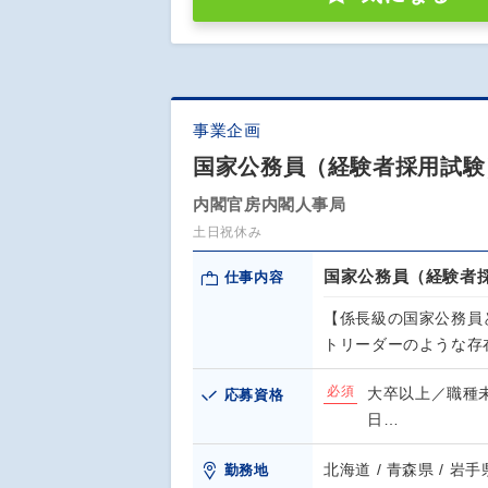
事業企画
国家公務員（経験者採用試験
内閣官房内閣人事局
土日祝休み
国家公務員（経験者
仕事内容
【係長級の国家公務員
トリーダーのような存
必須
大卒以上／職種未
応募資格
日…
北海道 / 青森県 / 岩手県
勤務地