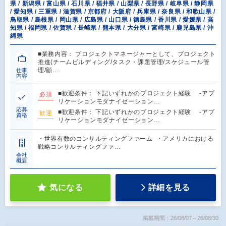
県 / 新潟県 / 富山県 / 石川県 / 福井県 / 山梨県 / 長野県 / 岐阜県 / 静岡県
/ 愛知県 / 三重県 / 滋賀県 / 京都府 / 大阪府 / 兵庫県 / 奈良県 / 和歌山県 /
鳥取県 / 島根県 / 岡山県 / 広島県 / 山口県 / 徳島県 / 香川県 / 愛媛県 / 高
知県 / 福岡県 / 佐賀県 / 長崎県 / 熊本県 / 大分県 / 宮崎県 / 鹿児島県 / 沖
縄県
■業務内容： プロジェクトマネージャーとして、プロジェクト
推進(チームビルディング/タスク・課題管理/スケジュール管
理/顧…
仕事
内容
■歓迎条件： 下記いずれかのプロジェクト経験 -アプ
必須
リケーションモダナイゼーション…
応募
■歓迎条件： 下記いずれかのプロジェクト経験 -アプ
歓迎
資格
リケーションモダナイゼーション…
・世界有数のコンサルティングファーム ・アメリカにおける
戦略コンサルティングファ…
会社
概要
気になる
詳細を見る
掲載期間：26/08/07～26/08/30