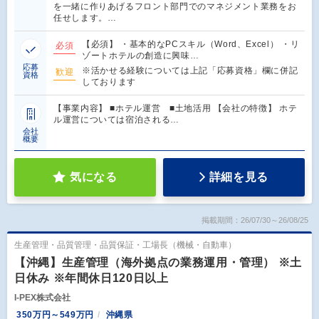
を一緒に作りあげるフロント部門でのマネジメント業務をお
任せします。…
【必須】 ・基本的なPCスキル（Word、Excel） ・リ
必須
ゾートホテルの創造に興味…
応募
※活かせる経験については上記「応募資格」欄に併記
歓迎
資格
しております
【事業内容】 ■ホテル運営 ■土地活用 【会社の特徴】 ホテ
ル運営については宿泊される…
会社
概要
気になる
詳細を見る
掲載期間：26/07/30～26/08/25
生産管理・品質管理・品質保証・工場長（機械・自動車）
【沖縄】生産管理（海外拠点の業務運用・管理） ※土
日休み ※年間休日120日以上
I-PEX株式会社
350万円～549万円
沖縄県