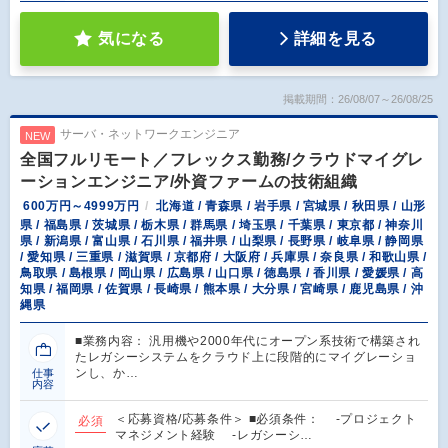
気になる
詳細を見る
掲載期間：26/08/07～26/08/25
サーバ・ネットワークエンジニア
NEW
全国フルリモート／フレックス勤務/クラウドマイグレ
ーションエンジニア/外資ファームの技術組織
600万円～4999万円
北海道 / 青森県 / 岩手県 / 宮城県 / 秋田県 / 山形
県 / 福島県 / 茨城県 / 栃木県 / 群馬県 / 埼玉県 / 千葉県 / 東京都 / 神奈川
県 / 新潟県 / 富山県 / 石川県 / 福井県 / 山梨県 / 長野県 / 岐阜県 / 静岡県
/ 愛知県 / 三重県 / 滋賀県 / 京都府 / 大阪府 / 兵庫県 / 奈良県 / 和歌山県 /
鳥取県 / 島根県 / 岡山県 / 広島県 / 山口県 / 徳島県 / 香川県 / 愛媛県 / 高
知県 / 福岡県 / 佐賀県 / 長崎県 / 熊本県 / 大分県 / 宮崎県 / 鹿児島県 / 沖
縄県
■業務内容： 汎用機や2000年代にオープン系技術で構築され
たレガシーシステムをクラウド上に段階的にマイグレーショ
ンし、か…
仕事
内容
＜応募資格/応募条件＞ ■必須条件： -プロジェクト
必須
マネジメント経験 -レガシーシ…