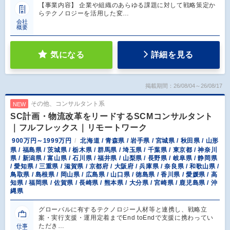
【事業内容】 企業や組織のあらゆる課題に対して戦略策定か
らテクノロジーを活用した変…
会社
概要
気になる
詳細を見る
掲載期間：26/08/04～26/08/17
その他、コンサルタント系
NEW
SC計画・物流改革をリードするSCMコンサルタント
｜フルフレックス｜リモートワーク
900万円～1999万円
北海道 / 青森県 / 岩手県 / 宮城県 / 秋田県 / 山形
県 / 福島県 / 茨城県 / 栃木県 / 群馬県 / 埼玉県 / 千葉県 / 東京都 / 神奈川
県 / 新潟県 / 富山県 / 石川県 / 福井県 / 山梨県 / 長野県 / 岐阜県 / 静岡県
/ 愛知県 / 三重県 / 滋賀県 / 京都府 / 大阪府 / 兵庫県 / 奈良県 / 和歌山県 /
鳥取県 / 島根県 / 岡山県 / 広島県 / 山口県 / 徳島県 / 香川県 / 愛媛県 / 高
知県 / 福岡県 / 佐賀県 / 長崎県 / 熊本県 / 大分県 / 宮崎県 / 鹿児島県 / 沖
縄県
グローバルに有するテクノロジー人材等と連携し、戦略立
案・実行支援・運用定着までEnd toEndで支援に携わってい
ただき…
仕事