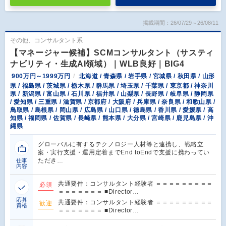
掲載期間：26/07/29～26/08/11
その他、コンサルタント系
【マネージャー候補】SCMコンサルタント（サスティ
ナビリティ・生成AI領域）｜WLB良好｜BIG4
900万円～1999万円
北海道 / 青森県 / 岩手県 / 宮城県 / 秋田県 / 山形
県 / 福島県 / 茨城県 / 栃木県 / 群馬県 / 埼玉県 / 千葉県 / 東京都 / 神奈川
県 / 新潟県 / 富山県 / 石川県 / 福井県 / 山梨県 / 長野県 / 岐阜県 / 静岡県
/ 愛知県 / 三重県 / 滋賀県 / 京都府 / 大阪府 / 兵庫県 / 奈良県 / 和歌山県 /
鳥取県 / 島根県 / 岡山県 / 広島県 / 山口県 / 徳島県 / 香川県 / 愛媛県 / 高
知県 / 福岡県 / 佐賀県 / 長崎県 / 熊本県 / 大分県 / 宮崎県 / 鹿児島県 / 沖
縄県
グローバルに有するテクノロジー人材等と連携し、戦略立
案・実行支援・運用定着までEnd toEndで支援に携わってい
ただき…
仕事
内容
共通要件：コンサルタント経験者 ＝＝＝＝＝＝＝＝＝
必須
＝＝＝＝＝＝＝ ■Director…
応募
共通要件：コンサルタント経験者 ＝＝＝＝＝＝＝＝＝
歓迎
資格
＝＝＝＝＝＝＝ ■Director…