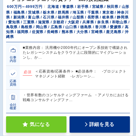
600万円～4999万円
北海道 / 青森県 / 岩手県 / 宮城県 / 秋田県 / 山形
県 / 福島県 / 茨城県 / 栃木県 / 群馬県 / 埼玉県 / 千葉県 / 東京都 / 神奈川
県 / 新潟県 / 富山県 / 石川県 / 福井県 / 山梨県 / 長野県 / 岐阜県 / 静岡県
/ 愛知県 / 三重県 / 滋賀県 / 京都府 / 大阪府 / 兵庫県 / 奈良県 / 和歌山県 /
鳥取県 / 島根県 / 岡山県 / 広島県 / 山口県 / 徳島県 / 香川県 / 愛媛県 / 高
知県 / 福岡県 / 佐賀県 / 長崎県 / 熊本県 / 大分県 / 宮崎県 / 鹿児島県 / 沖
縄県
■業務内容： 汎用機や2000年代にオープン系技術で構築され
たレガシーシステムをクラウド上に段階的にマイグレーショ
ンし、か…
仕事
内容
＜応募資格/応募条件＞ ■必須条件： -プロジェクト
必須
マネジメント経験 -レガシーシ…
応募
資格
・世界有数のコンサルティングファーム ・アメリカにおける
戦略コンサルティングファ…
会社
概要
気になる
詳細を見る