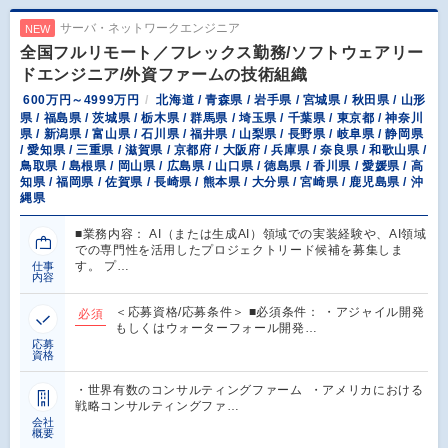
サーバ・ネットワークエンジニア
NEW
全国フルリモート／フレックス勤務/ソフトウェアリー
ドエンジニア/外資ファームの技術組織
600万円～4999万円
北海道 / 青森県 / 岩手県 / 宮城県 / 秋田県 / 山形
県 / 福島県 / 茨城県 / 栃木県 / 群馬県 / 埼玉県 / 千葉県 / 東京都 / 神奈川
県 / 新潟県 / 富山県 / 石川県 / 福井県 / 山梨県 / 長野県 / 岐阜県 / 静岡県
/ 愛知県 / 三重県 / 滋賀県 / 京都府 / 大阪府 / 兵庫県 / 奈良県 / 和歌山県 /
鳥取県 / 島根県 / 岡山県 / 広島県 / 山口県 / 徳島県 / 香川県 / 愛媛県 / 高
知県 / 福岡県 / 佐賀県 / 長崎県 / 熊本県 / 大分県 / 宮崎県 / 鹿児島県 / 沖
縄県
■業務内容： AI（または生成AI）領域での実装経験や、AI領域
での専門性を活用したプロジェクトリード候補を募集しま
す。 プ…
仕事
内容
＜応募資格/応募条件＞ ■必須条件： ・アジャイル開発
必須
もしくはウォーターフォール開発…
応募
資格
・世界有数のコンサルティングファーム ・アメリカにおける
戦略コンサルティングファ…
会社
概要