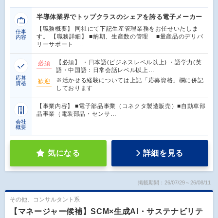
半導体業界でトップクラスのシェアを誇る電子メーカー
【職務概要】 同社にて下記生産管理業務をお任せいたしま
仕事
す。 【職務詳細】 ■納期、生産数の管理 ■量産品のデリバ
内容
リーサポート …
【必須】 ・日本語(ビジネスレベル以上) ・語学力(英
必須
語・中国語：日常会話レベル以上…
応募
※活かせる経験については上記「応募資格」欄に併記
歓迎
資格
しております
【事業内容】 ■電子部品事業（コネクタ製造販売）■自動車部
品事業（電装部品・センサ…
会社
概要
気になる
詳細を見る
掲載期間：26/07/29～26/08/11
その他、コンサルタント系
【マネージャー候補】SCM×生成AI・サステナビリテ