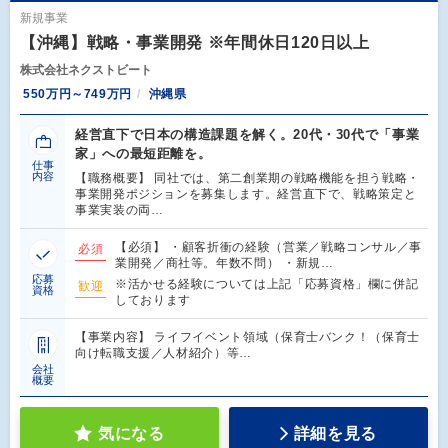
新規事業
【沖縄】戦略・事業開発 ※年間休日120日以上
株式会社ネクストビート
550万円～749万円
沖縄県
経営直下で日本の構造課題を解く。20代・30代で「事業
家」への最短距離を。
仕事
内容
【職務概要】 同社では、第二創業期の戦略機能を担う戦略・
事業開発ポジションを募集します。経営直下で、戦略策定と
事業実装の両…
【必須】 ・顧客折衝の経験（営業／戦略コンサル／事
必須
業開発／商社等。年数不問） ・新規…
応募
※活かせる経験については上記「応募資格」欄に併記
歓迎
資格
しております
【事業内容】 ライフイベント領域（保育士バンク！（保育士
向け転職支援／人材紹介）等…
会社
概要
気になる
詳細を見る