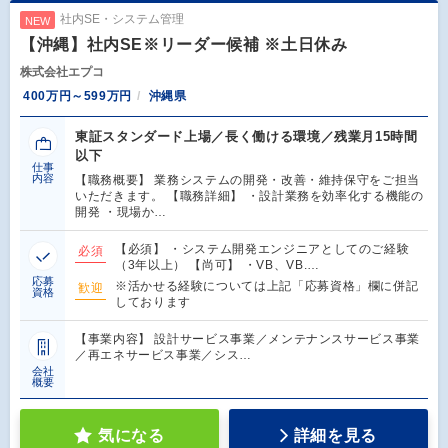
社内SE・システム管理
NEW
【沖縄】社内SE※リーダー候補 ※土日休み
株式会社エプコ
400万円～599万円
沖縄県
東証スタンダード上場／長く働ける環境／残業月15時間
以下
仕事
内容
【職務概要】 業務システムの開発・改善・維持保守をご担当
いただきます。 【職務詳細】 ・設計業務を効率化する機能の
開発 ・現場か…
【必須】 ・システム開発エンジニアとしてのご経験
必須
（3年以上） 【尚可】 ・VB、VB.…
応募
※活かせる経験については上記「応募資格」欄に併記
歓迎
資格
しております
【事業内容】 設計サービス事業／メンテナンスサービス事業
／再エネサービス事業／シス…
会社
概要
気になる
詳細を見る