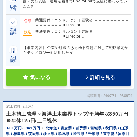
案・実行支援・運用定着までEnd toEndで支援に携わってい
ただき…
仕事
内容
共通要件：コンサルタント経験者 ＝＝＝＝＝＝＝＝＝
必須
＝＝＝＝＝＝＝ ■Director…
応募
共通要件：コンサルタント経験者 ＝＝＝＝＝＝＝＝＝
歓迎
資格
＝＝＝＝＝＝＝ ■Director…
【事業内容】 企業や組織のあらゆる課題に対して戦略策定か
らテクノロジーを活用した変…
会社
概要
気になる
詳細を見る
掲載期間：26/07/31～26/09/24
施工管理（土木）
土木施工管理～海洋土木業界トップ/平均年収850万円
※年休125日/土日祝休
600万円～949万円
北海道 / 青森県 / 岩手県 / 宮城県 / 秋田県 / 山形
県 / 福島県 / 茨城県 / 栃木県 / 群馬県 / 埼玉県 / 千葉県 / 東京都 / 神奈川