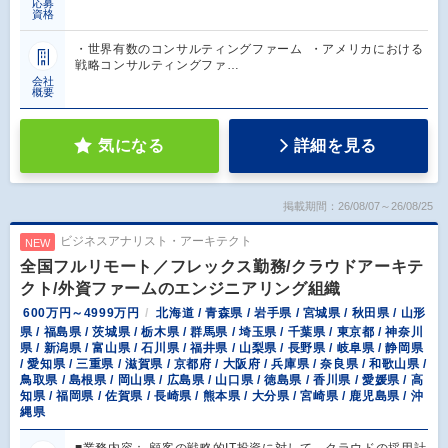
応募
資格
・世界有数のコンサルティングファーム ・アメリカにおける
戦略コンサルティングファ…
会社
概要
気になる
詳細を見る
掲載期間：26/08/07～26/08/25
ビジネスアナリスト・アーキテクト
NEW
全国フルリモート／フレックス勤務/クラウドアーキテ
クト/外資ファームのエンジニアリング組織
600万円～4999万円
北海道 / 青森県 / 岩手県 / 宮城県 / 秋田県 / 山形
県 / 福島県 / 茨城県 / 栃木県 / 群馬県 / 埼玉県 / 千葉県 / 東京都 / 神奈川
県 / 新潟県 / 富山県 / 石川県 / 福井県 / 山梨県 / 長野県 / 岐阜県 / 静岡県
/ 愛知県 / 三重県 / 滋賀県 / 京都府 / 大阪府 / 兵庫県 / 奈良県 / 和歌山県 /
鳥取県 / 島根県 / 岡山県 / 広島県 / 山口県 / 徳島県 / 香川県 / 愛媛県 / 高
知県 / 福岡県 / 佐賀県 / 長崎県 / 熊本県 / 大分県 / 宮崎県 / 鹿児島県 / 沖
縄県