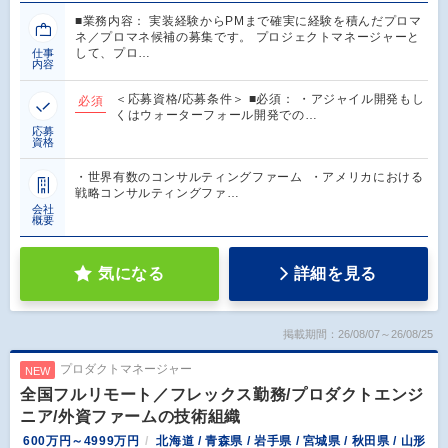
■業務内容： 実装経験からPMまで確実に経験を積んだプロマ
ネ／プロマネ候補の募集です。 プロジェクトマネージャーと
して、プロ…
仕事
内容
＜応募資格/応募条件＞ ■必須： ・アジャイル開発もし
必須
くはウォーターフォール開発での…
応募
資格
・世界有数のコンサルティングファーム ・アメリカにおける
戦略コンサルティングファ…
会社
概要
気になる
詳細を見る
掲載期間：26/08/07～26/08/25
プロダクトマネージャー
NEW
全国フルリモート／フレックス勤務/プロダクトエンジ
ニア/外資ファームの技術組織
600万円～4999万円
北海道 / 青森県 / 岩手県 / 宮城県 / 秋田県 / 山形