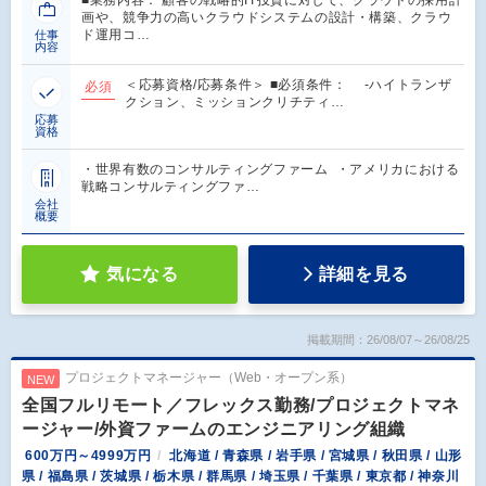
■業務内容： 顧客の戦略的IT投資に対して、クラウドの採用計
画や、競争力の高いクラウドシステムの設計・構築、クラウ
ド運用コ…
仕事
内容
＜応募資格/応募条件＞ ■必須条件： -ハイトランザ
必須
クション、ミッションクリチティ…
応募
資格
・世界有数のコンサルティングファーム ・アメリカにおける
戦略コンサルティングファ…
会社
概要
気になる
詳細を見る
掲載期間：26/08/07～26/08/25
プロジェクトマネージャー（Web・オープン系）
NEW
全国フルリモート／フレックス勤務/プロジェクトマネ
ージャー/外資ファームのエンジニアリング組織
600万円～4999万円
北海道 / 青森県 / 岩手県 / 宮城県 / 秋田県 / 山形
県 / 福島県 / 茨城県 / 栃木県 / 群馬県 / 埼玉県 / 千葉県 / 東京都 / 神奈川