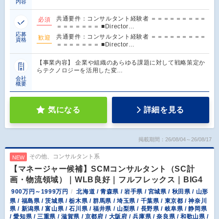
内容
共通要件：コンサルタント経験者 ＝＝＝＝＝＝＝＝＝
必須
＝＝＝＝＝＝＝ ■Director…
応募
共通要件：コンサルタント経験者 ＝＝＝＝＝＝＝＝＝
歓迎
資格
＝＝＝＝＝＝＝ ■Director…
【事業内容】 企業や組織のあらゆる課題に対して戦略策定か
らテクノロジーを活用した変…
会社
概要
気になる
詳細を見る
掲載期間：26/08/04～26/08/17
その他、コンサルタント系
NEW
【マネージャー候補】SCMコンサルタント（SC計
画・物流領域）｜WLB良好｜フルフレックス｜BIG4
900万円～1999万円
北海道 / 青森県 / 岩手県 / 宮城県 / 秋田県 / 山形
県 / 福島県 / 茨城県 / 栃木県 / 群馬県 / 埼玉県 / 千葉県 / 東京都 / 神奈川
県 / 新潟県 / 富山県 / 石川県 / 福井県 / 山梨県 / 長野県 / 岐阜県 / 静岡県
/ 愛知県 / 三重県 / 滋賀県 / 京都府 / 大阪府 / 兵庫県 / 奈良県 / 和歌山県 /