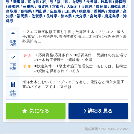
県 / 新潟県 / 富山県 / 石川県 / 福井県 / 山梨県 / 長野県 / 岐阜県 / 静岡県
/ 愛知県 / 三重県 / 滋賀県 / 京都府 / 大阪府 / 兵庫県 / 奈良県 / 和歌山県 /
鳥取県 / 島根県 / 岡山県 / 広島県 / 山口県 / 徳島県 / 香川県 / 愛媛県 / 高
知県 / 福岡県 / 佐賀県 / 長崎県 / 熊本県 / 大分県 / 宮崎県 / 鹿児島県 / 沖
縄県
～スエズ運河改修工事も手掛けた海洋土木（マリコン）最大
手/充実した福利厚生/港湾整備や海上土木分野に強みを持ち海
外展開も…
仕事
内容
＜応募資格/応募条件＞ ■必要条件 ・元請けのお立場で
必須
の土木施工管理のご経験者 ・全国…
応募
■歓迎条件 ・1級土木施工管理技士、もしくは、技術士
歓迎
資格
の資格を保有されている方
海洋土木においてトップシェアを有し、浚渫など海外大型工
事のパイオニアです。近年は…
会社
概要
気になる
詳細を見る
掲載期間：26/07/30～26/08/25