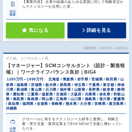
【事業内容】 企業や組織のあらゆる課題に対して戦略策定か
らテクノロジーを活用した変…
会社
概要
気になる
詳細を見る
掲載期間：26/07/28～26/08/10
その他、コンサルタント系
【マネージャー】SCMコンサルタント（設計・製造領
域）｜ワークライフバランス良好｜BIG4
1200万円～1999万円
北海道 / 青森県 / 岩手県 / 宮城県 / 秋田県 / 山
形県 / 福島県 / 茨城県 / 栃木県 / 群馬県 / 埼玉県 / 千葉県 / 東京都 / 神奈
川県 / 新潟県 / 富山県 / 石川県 / 福井県 / 山梨県 / 長野県 / 岐阜県 / 静岡
県 / 愛知県 / 三重県 / 滋賀県 / 京都府 / 大阪府 / 兵庫県 / 奈良県 / 和歌山
県 / 鳥取県 / 島根県 / 岡山県 / 広島県 / 山口県 / 徳島県 / 香川県 / 愛媛県
/ 高知県 / 福岡県 / 佐賀県 / 長崎県 / 熊本県 / 大分県 / 宮崎県 / 鹿児島県 /
沖縄県
グローバルに有するテクノロジー人材等と連携し、戦略立
案・実行支援・運用定着までEnd toEndで支援に携わってい
ただき…
仕事
内容