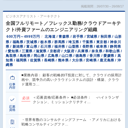
掲載期間：26/07/30～26/08/17
ビジネスアナリスト・アーキテクト
全国フルリモート／フレックス勤務/クラウドアーキテ
クト/外資ファームのエンジニアリング組織
600万円～4999万円
北海道 / 青森県 / 岩手県 / 宮城県 / 秋田県 / 山形
県 / 福島県 / 茨城県 / 栃木県 / 群馬県 / 埼玉県 / 千葉県 / 東京都 / 神奈川
県 / 新潟県 / 富山県 / 石川県 / 福井県 / 山梨県 / 長野県 / 岐阜県 / 静岡県
/ 愛知県 / 三重県 / 滋賀県 / 京都府 / 大阪府 / 兵庫県 / 奈良県 / 和歌山県 /
鳥取県 / 島根県 / 岡山県 / 広島県 / 山口県 / 徳島県 / 香川県 / 愛媛県 / 高
知県 / 福岡県 / 佐賀県 / 長崎県 / 熊本県 / 大分県 / 宮崎県 / 鹿児島県 / 沖
縄県
■業務内容： 顧客の戦略的IT投資に対して、クラウドの採用計
画や、競争力の高いクラウドシステムの設計・構築、クラウ
ド運用コ…
仕事
内容
＜応募資格/応募条件＞ ■必須条件： -ハイトランザ
必須
クション、ミッションクリチティ…
応募
資格
・世界有数のコンサルティングファーム ・アメリカにおける
戦略コンサルティングファ…