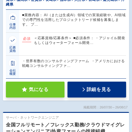
縄県
■業務内容： AI（または生成AI）領域での実装経験や、AI領域
での専門性を活用したプロジェクトリード候補を募集しま
す。 プ…
仕事
内容
＜応募資格/応募条件＞ ■必須条件： ・アジャイル開発
必須
もしくはウォーターフォール開発…
応募
資格
・世界有数のコンサルティングファーム ・アメリカにおける
戦略コンサルティングファ…
会社
概要
気になる
詳細を見る
掲載期間：26/07/30～26/08/17
サーバ・ネットワークエンジニア
全国フルリモート／フレックス勤務/クラウドマイグレ
ーションエンジニア/外資ファームの技術組織