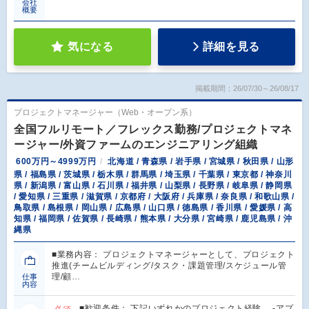
会社
概要
気になる
詳細を見る
掲載期間：26/07/30～26/08/17
プロジェクトマネージャー（Web・オープン系）
全国フルリモート／フレックス勤務/プロジェクトマネ
ージャー/外資ファームのエンジニアリング組織
600万円～4999万円
北海道 / 青森県 / 岩手県 / 宮城県 / 秋田県 / 山形
県 / 福島県 / 茨城県 / 栃木県 / 群馬県 / 埼玉県 / 千葉県 / 東京都 / 神奈川
県 / 新潟県 / 富山県 / 石川県 / 福井県 / 山梨県 / 長野県 / 岐阜県 / 静岡県
/ 愛知県 / 三重県 / 滋賀県 / 京都府 / 大阪府 / 兵庫県 / 奈良県 / 和歌山県 /
鳥取県 / 島根県 / 岡山県 / 広島県 / 山口県 / 徳島県 / 香川県 / 愛媛県 / 高
知県 / 福岡県 / 佐賀県 / 長崎県 / 熊本県 / 大分県 / 宮崎県 / 鹿児島県 / 沖
縄県
■業務内容： プロジェクトマネージャーとして、プロジェクト
推進(チームビルディング/タスク・課題管理/スケジュール管
理/顧…
仕事
内容
■歓迎条件： 下記いずれかのプロジェクト経験 -アプ