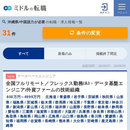
沖縄県/中国語力が必要
の転職・求人情報一覧
31
条件の変更
件
すべて
新着のみ
掲載終了間近
掲載期間：26/08/07～26/08/25
データベースエンジニア
NEW
全国フルリモート／フレックス勤務/AI・データ基盤エ
ンジニア/外資ファームの技術組織
600万円～4999万円
北海道 / 青森県 / 岩手県 / 宮城県 / 秋田県 / 山形
県 / 福島県 / 茨城県 / 栃木県 / 群馬県 / 埼玉県 / 千葉県 / 東京都 / 神奈川
県 / 新潟県 / 富山県 / 石川県 / 福井県 / 山梨県 / 長野県 / 岐阜県 / 静岡県
/ 愛知県 / 三重県 / 滋賀県 / 京都府 / 大阪府 / 兵庫県 / 奈良県 / 和歌山県 /
鳥取県 / 島根県 / 岡山県 / 広島県 / 山口県 / 徳島県 / 香川県 / 愛媛県 / 高
知県 / 福岡県 / 佐賀県 / 長崎県 / 熊本県 / 大分県 / 宮崎県 / 鹿児島県 / 沖
縄県