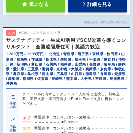
気になる
詳細を見る
掲載期間：26/08/03～26/08/16
その他、コンサルタント系
NEW
サステナビリティ・生成AI活用でSCM改革を導くコン
サルタント｜全国遠隔居住可｜英語力歓迎
1200万円～1999万円
北海道 / 青森県 / 岩手県 / 宮城県 / 秋田県 / 山
形県 / 福島県 / 茨城県 / 栃木県 / 群馬県 / 埼玉県 / 千葉県 / 東京都 / 神奈
川県 / 新潟県 / 富山県 / 石川県 / 福井県 / 山梨県 / 長野県 / 岐阜県 / 静岡
県 / 愛知県 / 三重県 / 滋賀県 / 京都府 / 大阪府 / 兵庫県 / 奈良県 / 和歌山
県 / 鳥取県 / 島根県 / 岡山県 / 広島県 / 山口県 / 徳島県 / 香川県 / 愛媛県
/ 高知県 / 福岡県 / 佐賀県 / 長崎県 / 熊本県 / 大分県 / 宮崎県 / 鹿児島県 /
沖縄県
グローバルに有するテクノロジー人材等と連携し、戦略立
案・実行支援・運用定着までEnd toEndで支援に携わってい
ただき…
仕事
内容
共通要件：コンサルタント経験者 ＝＝＝＝＝＝＝＝＝
必須
＝＝＝＝＝＝＝ ■Director…
応募
共通要件：コンサルタント経験者 ＝＝＝＝＝＝＝＝＝
歓迎
資格
＝＝＝＝＝＝＝ ■Director…