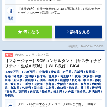
【事業内容】 企業や組織のあらゆる課題に対して戦略策定か
らテクノロジーを活用した変…
会社
概要
気になる
詳細を見る
掲載期間：26/08/03～26/08/16
その他、コンサルタント系
NEW
【マネージャー】SCMコンサルタント（サスティナビ
リティ・生成AI領域）｜WLB良好｜BIG4
1200万円～1999万円
北海道 / 青森県 / 岩手県 / 宮城県 / 秋田県 / 山
形県 / 福島県 / 茨城県 / 栃木県 / 群馬県 / 埼玉県 / 千葉県 / 東京都 / 神奈
川県 / 新潟県 / 富山県 / 石川県 / 福井県 / 山梨県 / 長野県 / 岐阜県 / 静岡
県 / 愛知県 / 三重県 / 滋賀県 / 京都府 / 大阪府 / 兵庫県 / 奈良県 / 和歌山
県 / 鳥取県 / 島根県 / 岡山県 / 広島県 / 山口県 / 徳島県 / 香川県 / 愛媛県
/ 高知県 / 福岡県 / 佐賀県 / 長崎県 / 熊本県 / 大分県 / 宮崎県 / 鹿児島県 /
沖縄県
グローバルに有するテクノロジー人材等と連携し、戦略立