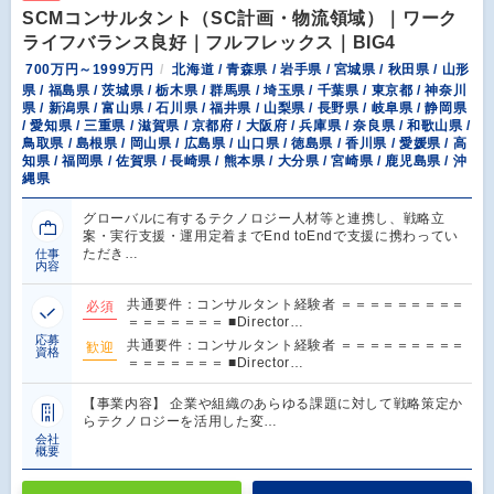
SCMコンサルタント（SC計画・物流領域）｜ワーク
ライフバランス良好｜フルフレックス｜BIG4
700万円～1999万円
北海道 / 青森県 / 岩手県 / 宮城県 / 秋田県 / 山形
県 / 福島県 / 茨城県 / 栃木県 / 群馬県 / 埼玉県 / 千葉県 / 東京都 / 神奈川
県 / 新潟県 / 富山県 / 石川県 / 福井県 / 山梨県 / 長野県 / 岐阜県 / 静岡県
/ 愛知県 / 三重県 / 滋賀県 / 京都府 / 大阪府 / 兵庫県 / 奈良県 / 和歌山県 /
鳥取県 / 島根県 / 岡山県 / 広島県 / 山口県 / 徳島県 / 香川県 / 愛媛県 / 高
知県 / 福岡県 / 佐賀県 / 長崎県 / 熊本県 / 大分県 / 宮崎県 / 鹿児島県 / 沖
縄県
グローバルに有するテクノロジー人材等と連携し、戦略立
案・実行支援・運用定着までEnd toEndで支援に携わってい
ただき…
仕事
内容
共通要件：コンサルタント経験者 ＝＝＝＝＝＝＝＝＝
必須
＝＝＝＝＝＝＝ ■Director…
応募
共通要件：コンサルタント経験者 ＝＝＝＝＝＝＝＝＝
歓迎
資格
＝＝＝＝＝＝＝ ■Director…
【事業内容】 企業や組織のあらゆる課題に対して戦略策定か
らテクノロジーを活用した変…
会社
概要