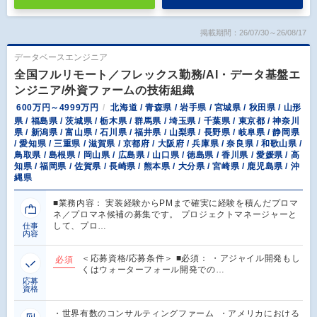
掲載期間：26/07/30～26/08/17
データベースエンジニア
全国フルリモート／フレックス勤務/AI・データ基盤エ
ンジニア/外資ファームの技術組織
600万円～4999万円
北海道 / 青森県 / 岩手県 / 宮城県 / 秋田県 / 山形
県 / 福島県 / 茨城県 / 栃木県 / 群馬県 / 埼玉県 / 千葉県 / 東京都 / 神奈川
県 / 新潟県 / 富山県 / 石川県 / 福井県 / 山梨県 / 長野県 / 岐阜県 / 静岡県
/ 愛知県 / 三重県 / 滋賀県 / 京都府 / 大阪府 / 兵庫県 / 奈良県 / 和歌山県 /
鳥取県 / 島根県 / 岡山県 / 広島県 / 山口県 / 徳島県 / 香川県 / 愛媛県 / 高
知県 / 福岡県 / 佐賀県 / 長崎県 / 熊本県 / 大分県 / 宮崎県 / 鹿児島県 / 沖
縄県
■業務内容： 実装経験からPMまで確実に経験を積んだプロマ
ネ／プロマネ候補の募集です。 プロジェクトマネージャーと
して、プロ…
仕事
内容
＜応募資格/応募条件＞ ■必須： ・アジャイル開発もし
必須
くはウォーターフォール開発での…
応募
資格
・世界有数のコンサルティングファーム ・アメリカにおける