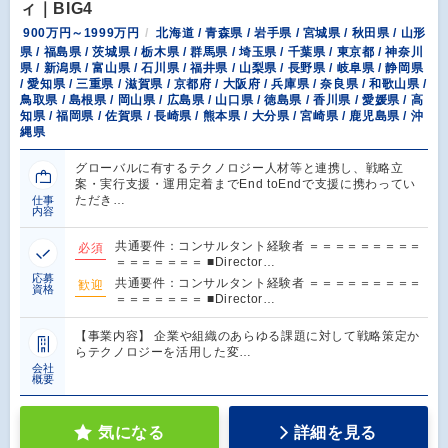
ィ｜BIG4
900万円～1999万円
北海道 / 青森県 / 岩手県 / 宮城県 / 秋田県 / 山形
県 / 福島県 / 茨城県 / 栃木県 / 群馬県 / 埼玉県 / 千葉県 / 東京都 / 神奈川
県 / 新潟県 / 富山県 / 石川県 / 福井県 / 山梨県 / 長野県 / 岐阜県 / 静岡県
/ 愛知県 / 三重県 / 滋賀県 / 京都府 / 大阪府 / 兵庫県 / 奈良県 / 和歌山県 /
鳥取県 / 島根県 / 岡山県 / 広島県 / 山口県 / 徳島県 / 香川県 / 愛媛県 / 高
知県 / 福岡県 / 佐賀県 / 長崎県 / 熊本県 / 大分県 / 宮崎県 / 鹿児島県 / 沖
縄県
グローバルに有するテクノロジー人材等と連携し、戦略立
案・実行支援・運用定着までEnd toEndで支援に携わってい
ただき…
仕事
内容
共通要件：コンサルタント経験者 ＝＝＝＝＝＝＝＝＝
必須
＝＝＝＝＝＝＝ ■Director…
応募
共通要件：コンサルタント経験者 ＝＝＝＝＝＝＝＝＝
歓迎
資格
＝＝＝＝＝＝＝ ■Director…
【事業内容】 企業や組織のあらゆる課題に対して戦略策定か
らテクノロジーを活用した変…
会社
概要
気になる
詳細を見る