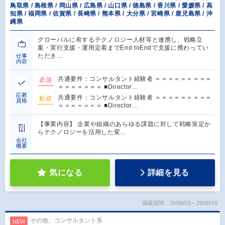
鳥取県 / 島根県 / 岡山県 / 広島県 / 山口県 / 徳島県 / 香川県 / 愛媛県 / 高
知県 / 福岡県 / 佐賀県 / 長崎県 / 熊本県 / 大分県 / 宮崎県 / 鹿児島県 / 沖
縄県
グローバルに有するテクノロジー人材等と連携し、戦略立
案・実行支援・運用定着までEnd toEndで支援に携わってい
ただき…
仕事
内容
共通要件：コンサルタント経験者 ＝＝＝＝＝＝＝＝＝
必須
＝＝＝＝＝＝＝ ■Director…
応募
共通要件：コンサルタント経験者 ＝＝＝＝＝＝＝＝＝
歓迎
資格
＝＝＝＝＝＝＝ ■Director…
【事業内容】 企業や組織のあらゆる課題に対して戦略策定か
らテクノロジーを活用した変…
会社
概要
気になる
詳細を見る
掲載期間：26/08/03～26/08/16
その他、コンサルタント系
NEW