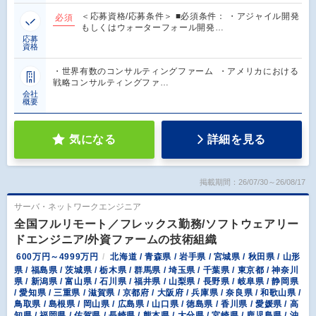
＜応募資格/応募条件＞ ■必須条件： ・アジャイル開発
必須
もしくはウォーターフォール開発…
応募
資格
・世界有数のコンサルティングファーム ・アメリカにおける
戦略コンサルティングファ…
会社
概要
気になる
詳細を見る
掲載期間：26/07/30～26/08/17
サーバ・ネットワークエンジニア
全国フルリモート／フレックス勤務/ソフトウェアリー
ドエンジニア/外資ファームの技術組織
600万円～4999万円
北海道 / 青森県 / 岩手県 / 宮城県 / 秋田県 / 山形
県 / 福島県 / 茨城県 / 栃木県 / 群馬県 / 埼玉県 / 千葉県 / 東京都 / 神奈川
県 / 新潟県 / 富山県 / 石川県 / 福井県 / 山梨県 / 長野県 / 岐阜県 / 静岡県
/ 愛知県 / 三重県 / 滋賀県 / 京都府 / 大阪府 / 兵庫県 / 奈良県 / 和歌山県 /
鳥取県 / 島根県 / 岡山県 / 広島県 / 山口県 / 徳島県 / 香川県 / 愛媛県 / 高
知県 / 福岡県 / 佐賀県 / 長崎県 / 熊本県 / 大分県 / 宮崎県 / 鹿児島県 / 沖