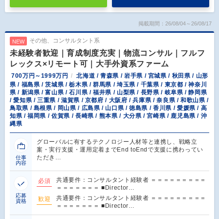
掲載期間：26/08/04～26/08/17
その他、コンサルタント系
NEW
未経験者歓迎｜育成制度充実｜物流コンサル｜フルフ
レックス×リモート可｜大手外資系ファーム
700万円～1999万円
北海道 / 青森県 / 岩手県 / 宮城県 / 秋田県 / 山形
県 / 福島県 / 茨城県 / 栃木県 / 群馬県 / 埼玉県 / 千葉県 / 東京都 / 神奈川
県 / 新潟県 / 富山県 / 石川県 / 福井県 / 山梨県 / 長野県 / 岐阜県 / 静岡県
/ 愛知県 / 三重県 / 滋賀県 / 京都府 / 大阪府 / 兵庫県 / 奈良県 / 和歌山県 /
鳥取県 / 島根県 / 岡山県 / 広島県 / 山口県 / 徳島県 / 香川県 / 愛媛県 / 高
知県 / 福岡県 / 佐賀県 / 長崎県 / 熊本県 / 大分県 / 宮崎県 / 鹿児島県 / 沖
縄県
グローバルに有するテクノロジー人材等と連携し、戦略立
案・実行支援・運用定着までEnd toEndで支援に携わってい
ただき…
仕事
内容
共通要件：コンサルタント経験者 ＝＝＝＝＝＝＝＝＝
必須
＝＝＝＝＝＝＝ ■Director…
応募
共通要件：コンサルタント経験者 ＝＝＝＝＝＝＝＝＝
歓迎
資格
＝＝＝＝＝＝＝ ■Director…