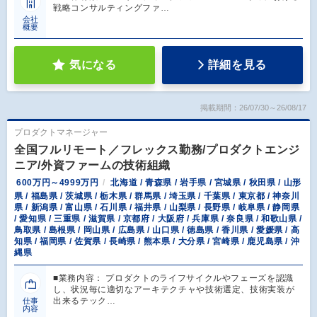
戦略コンサルティングファ…
会社
概要
気になる
詳細を見る
掲載期間：26/07/30～26/08/17
プロダクトマネージャー
全国フルリモート／フレックス勤務/プロダクトエンジ
ニア/外資ファームの技術組織
600万円～4999万円
北海道 / 青森県 / 岩手県 / 宮城県 / 秋田県 / 山形
県 / 福島県 / 茨城県 / 栃木県 / 群馬県 / 埼玉県 / 千葉県 / 東京都 / 神奈川
県 / 新潟県 / 富山県 / 石川県 / 福井県 / 山梨県 / 長野県 / 岐阜県 / 静岡県
/ 愛知県 / 三重県 / 滋賀県 / 京都府 / 大阪府 / 兵庫県 / 奈良県 / 和歌山県 /
鳥取県 / 島根県 / 岡山県 / 広島県 / 山口県 / 徳島県 / 香川県 / 愛媛県 / 高
知県 / 福岡県 / 佐賀県 / 長崎県 / 熊本県 / 大分県 / 宮崎県 / 鹿児島県 / 沖
縄県
■業務内容： プロダクトのライフサイクルやフェーズを認識
し、状況毎に適切なアーキテクチャや技術選定、技術実装が
出来るテック…
仕事
内容