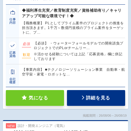
◆福利厚生充実／教育制度充実／資格補助有り／キャリ
アアップ可能な環境です！◆
仕事
内容
【職務概要】 PLとしてプライム案件のプロジェクトの推進を
担当頂きます。1千万～数億円規模のプライム案件をターゲッ
トに、プ…
【必須】 ・ウォーターフォールモデルでの開発請負プ
必須
ロジェクトでのPLorチームリー…
応募
※活かせる経験については上記「応募資格」欄に併記
歓迎
資格
しております
【事業内容】 ■テクノロジーソリューション事業 自動車・航
空宇宙・家電・ロボットな…
会社
概要
気になる
詳細を見る
掲載期間：26/08/06～26/08/19
設計・開発エンジニア（電気）
NEW