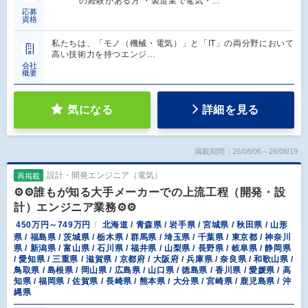
の経験がある方 ・製造業で電気・…
応募
資格
私たちは、「モノ（機械・電気）」と「IT」の両分野において
高い技術力を持つエンジ…
会社
概要
気になる
詳細を見る
掲載期間：26/08/06～26/08/19
設計・開発エンジニア（電気）
再掲載
⚙️⚙️誰もが知る大手メーカーでの上流工程（開発・設
計）エンジニア業務⚙️⚙️
450万円～749万円
北海道 / 青森県 / 岩手県 / 宮城県 / 秋田県 / 山形
県 / 福島県 / 茨城県 / 栃木県 / 群馬県 / 埼玉県 / 千葉県 / 東京都 / 神奈川
県 / 新潟県 / 富山県 / 石川県 / 福井県 / 山梨県 / 長野県 / 岐阜県 / 静岡県
/ 愛知県 / 三重県 / 滋賀県 / 京都府 / 大阪府 / 兵庫県 / 奈良県 / 和歌山県 /
鳥取県 / 島根県 / 岡山県 / 広島県 / 山口県 / 徳島県 / 香川県 / 愛媛県 / 高
知県 / 福岡県 / 佐賀県 / 長崎県 / 熊本県 / 大分県 / 宮崎県 / 鹿児島県 / 沖
縄県