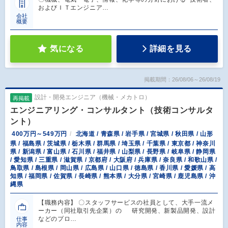
およびＩＴエンジニア…
会社
概要
気になる
詳細を見る
掲載期間：26/08/06～26/08/19
設計・開発エンジニア（機械・メカトロ）
再掲載
エンジニアリング・コンサルタント（技術コンサルタ
ント）
400万円～549万円
北海道 / 青森県 / 岩手県 / 宮城県 / 秋田県 / 山形
県 / 福島県 / 茨城県 / 栃木県 / 群馬県 / 埼玉県 / 千葉県 / 東京都 / 神奈川
県 / 新潟県 / 富山県 / 石川県 / 福井県 / 山梨県 / 長野県 / 岐阜県 / 静岡県
/ 愛知県 / 三重県 / 滋賀県 / 京都府 / 大阪府 / 兵庫県 / 奈良県 / 和歌山県 /
鳥取県 / 島根県 / 岡山県 / 広島県 / 山口県 / 徳島県 / 香川県 / 愛媛県 / 高
知県 / 福岡県 / 佐賀県 / 長崎県 / 熊本県 / 大分県 / 宮崎県 / 鹿児島県 / 沖
縄県
【職務内容】 〇スタッフサービスの社員として、大手一流メ
ーカー（同社取引先企業）の 研究開発、新製品開発、設計
などのプロ…
仕事
内容