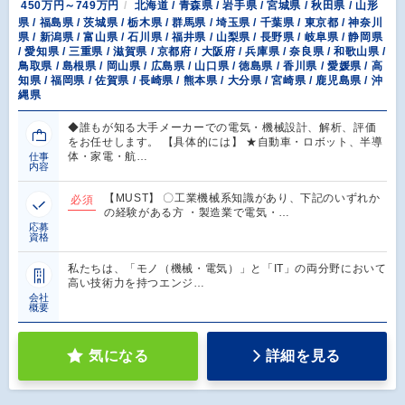
450万円～749万円
北海道 / 青森県 / 岩手県 / 宮城県 / 秋田県 / 山形
県 / 福島県 / 茨城県 / 栃木県 / 群馬県 / 埼玉県 / 千葉県 / 東京都 / 神奈川
県 / 新潟県 / 富山県 / 石川県 / 福井県 / 山梨県 / 長野県 / 岐阜県 / 静岡県
/ 愛知県 / 三重県 / 滋賀県 / 京都府 / 大阪府 / 兵庫県 / 奈良県 / 和歌山県 /
鳥取県 / 島根県 / 岡山県 / 広島県 / 山口県 / 徳島県 / 香川県 / 愛媛県 / 高
知県 / 福岡県 / 佐賀県 / 長崎県 / 熊本県 / 大分県 / 宮崎県 / 鹿児島県 / 沖
縄県
◆誰もが知る大手メーカーでの電気・機械設計、解析、評価
をお任せします。 【具体的には】 ★自動車・ロボット、半導
体・家電・航…
仕事
内容
【MUST】 〇工業機械系知識があり、下記のいずれか
必須
の経験がある方 ・製造業で電気・…
応募
資格
私たちは、「モノ（機械・電気）」と「IT」の両分野において
高い技術力を持つエンジ…
会社
概要
気になる
詳細を見る