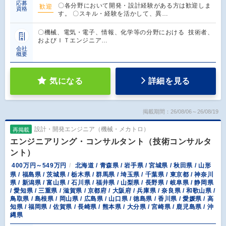
応募
〇各分野において開発・設計経験がある方は歓迎しま
歓迎
資格
す。 〇スキル・経験を活かして、異…
〇機械、電気・電子、情報、化学等の分野における 技術者、
およびＩＴエンジニア…
会社
概要
気になる
詳細を見る
掲載期間：26/08/06～26/08/19
設計・開発エンジニア（機械・メカトロ）
再掲載
エンジニアリング・コンサルタント（技術コンサルタ
ント）
400万円～549万円
北海道 / 青森県 / 岩手県 / 宮城県 / 秋田県 / 山形
県 / 福島県 / 茨城県 / 栃木県 / 群馬県 / 埼玉県 / 千葉県 / 東京都 / 神奈川
県 / 新潟県 / 富山県 / 石川県 / 福井県 / 山梨県 / 長野県 / 岐阜県 / 静岡県
/ 愛知県 / 三重県 / 滋賀県 / 京都府 / 大阪府 / 兵庫県 / 奈良県 / 和歌山県 /
鳥取県 / 島根県 / 岡山県 / 広島県 / 山口県 / 徳島県 / 香川県 / 愛媛県 / 高
知県 / 福岡県 / 佐賀県 / 長崎県 / 熊本県 / 大分県 / 宮崎県 / 鹿児島県 / 沖
縄県