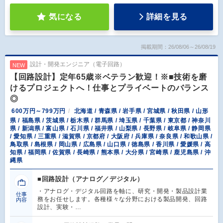
気になる
詳細を見る
掲載期間：26/08/06～26/08/19
設計・開発エンジニア（電子回路）
NEW
【回路設計】定年65歳※ベテラン歓迎！※■技術を磨
けるプロジェクトへ！仕事とプライベートのバランス
◎
600万円～799万円
北海道 / 青森県 / 岩手県 / 宮城県 / 秋田県 / 山形
県 / 福島県 / 茨城県 / 栃木県 / 群馬県 / 埼玉県 / 千葉県 / 東京都 / 神奈川
県 / 新潟県 / 富山県 / 石川県 / 福井県 / 山梨県 / 長野県 / 岐阜県 / 静岡県
/ 愛知県 / 三重県 / 滋賀県 / 京都府 / 大阪府 / 兵庫県 / 奈良県 / 和歌山県 /
鳥取県 / 島根県 / 岡山県 / 広島県 / 山口県 / 徳島県 / 香川県 / 愛媛県 / 高
知県 / 福岡県 / 佐賀県 / 長崎県 / 熊本県 / 大分県 / 宮崎県 / 鹿児島県 / 沖
縄県
■回路設計（アナログ／デジタル）
・アナログ・デジタル回路を軸に、研究・開発・製品設計業
仕事
務をお任せします。各種様々な分野における製品開発、回路
内容
設計、実験・…