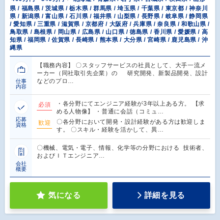
県 / 福島県 / 茨城県 / 栃木県 / 群馬県 / 埼玉県 / 千葉県 / 東京都 / 神奈川
県 / 新潟県 / 富山県 / 石川県 / 福井県 / 山梨県 / 長野県 / 岐阜県 / 静岡県
/ 愛知県 / 三重県 / 滋賀県 / 京都府 / 大阪府 / 兵庫県 / 奈良県 / 和歌山県 /
鳥取県 / 島根県 / 岡山県 / 広島県 / 山口県 / 徳島県 / 香川県 / 愛媛県 / 高
知県 / 福岡県 / 佐賀県 / 長崎県 / 熊本県 / 大分県 / 宮崎県 / 鹿児島県 / 沖
縄県
【職務内容】 〇スタッフサービスの社員として、大手一流メ
ーカー（同社取引先企業）の 研究開発、新製品開発、設計
などのプロ…
仕事
内容
・各分野にてエンジニア経験が3年以上ある方。 【求
必須
める人物像】 ・普通に会話（コミュ…
応募
〇各分野において開発・設計経験がある方は歓迎しま
歓迎
資格
す。 〇スキル・経験を活かして、異…
〇機械、電気・電子、情報、化学等の分野における 技術者、
およびＩＴエンジニア…
会社
概要
気になる
詳細を見る