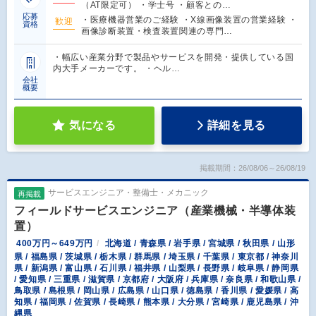
（AT限定可） ・学士号 ・顧客との…
応募
・医療機器営業のご経験 ・X線画像装置の営業経験 ・
歓迎
資格
画像診断装置・検査装置関連の専門…
・幅広い産業分野で製品やサービスを開発・提供している国
内大手メーカーです。 ・ヘル…
会社
概要
気になる
詳細を見る
掲載期間：26/08/06～26/08/19
サービスエンジニア・整備士・メカニック
再掲載
フィールドサービスエンジニア（産業機械・半導体装
置）
400万円～649万円
北海道 / 青森県 / 岩手県 / 宮城県 / 秋田県 / 山形
県 / 福島県 / 茨城県 / 栃木県 / 群馬県 / 埼玉県 / 千葉県 / 東京都 / 神奈川
県 / 新潟県 / 富山県 / 石川県 / 福井県 / 山梨県 / 長野県 / 岐阜県 / 静岡県
/ 愛知県 / 三重県 / 滋賀県 / 京都府 / 大阪府 / 兵庫県 / 奈良県 / 和歌山県 /
鳥取県 / 島根県 / 岡山県 / 広島県 / 山口県 / 徳島県 / 香川県 / 愛媛県 / 高
知県 / 福岡県 / 佐賀県 / 長崎県 / 熊本県 / 大分県 / 宮崎県 / 鹿児島県 / 沖
縄県