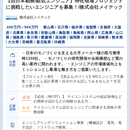
【西日本勤務/組込エンジニア】特化領域プロジェクト
に挑戦したいエンジニアを募集！/株式会社メイテック
株式会社メイテック
400万円～949万円
富山県 / 石川県 / 福井県 / 滋賀県 / 京都府 / 大阪
府 / 兵庫県 / 奈良県 / 和歌山県 / 鳥取県 / 島根県 / 岡山県 / 広島県 / 山口
県 / 徳島県 / 香川県 / 愛媛県 / 高知県 / 福岡県 / 佐賀県 / 長崎県 / 熊本県
/ 大分県 / 宮崎県 / 鹿児島県 / 沖縄県
・日本のモノづくりを支える大手メーカー様の取引数常
時1300社。 ・モノづくりの研究開発や企画構想など質の
仕事
高い案件に関われます。 ・エンジニアの市場価値向上を
内容
ミッションとし最適な働き方をご提案いたします。
【プロジェクト例】 ・【富山ものづくり】MSエンジニア大募
集！とことん設計業務！自分の力を試してみませんか？生活
と仕事の両…
【必須（MUST）】 マイコンシステムや組込制御など
必須
の開発や設計などの経験がある方…
応募
マイコンシステム設計エンジニアに関連する資格や実
歓迎
資格
務経験
エンジニアリングソリューション事業 （機械設計、電気・電
子設計、ソフトウェア開発、…