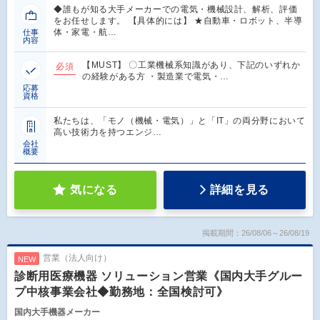
◆誰もが知る大手メーカーでの電気・機械設計、解析、評価
をお任せします。 【具体的には】 ★自動車・ロボット、半導
体・家電・航…
仕事
内容
【MUST】 〇工業機械系知識があり、下記のいずれか
必須
の経験がある方 ・製造業で電気・…
応募
資格
私たちは、「モノ（機械・電気）」と「IT」の両分野において
高い技術力を持つエンジ…
会社
概要
気になる
詳細を見る
掲載期間：26/08/06～26/08/19
営業（法人向け）
NEW
診断用医療機器 ソリューション営業《国内大手グルー
プ中核事業会社◆勤務地：全国検討可》
国内大手機器メーカー