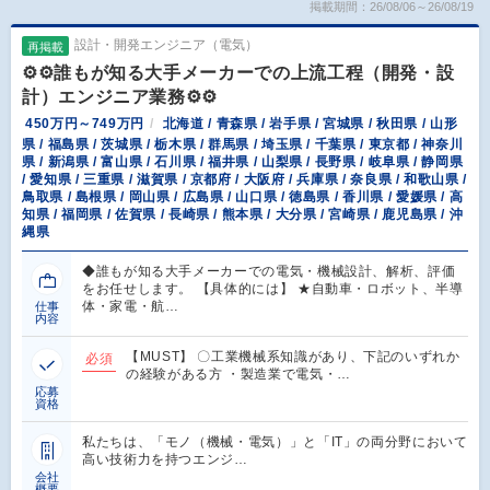
掲載期間：26/08/06～26/08/19
設計・開発エンジニア（電気）
再掲載
⚙️⚙️誰もが知る大手メーカーでの上流工程（開発・設
計）エンジニア業務⚙️⚙️
450万円～749万円
北海道 / 青森県 / 岩手県 / 宮城県 / 秋田県 / 山形
県 / 福島県 / 茨城県 / 栃木県 / 群馬県 / 埼玉県 / 千葉県 / 東京都 / 神奈川
県 / 新潟県 / 富山県 / 石川県 / 福井県 / 山梨県 / 長野県 / 岐阜県 / 静岡県
/ 愛知県 / 三重県 / 滋賀県 / 京都府 / 大阪府 / 兵庫県 / 奈良県 / 和歌山県 /
鳥取県 / 島根県 / 岡山県 / 広島県 / 山口県 / 徳島県 / 香川県 / 愛媛県 / 高
知県 / 福岡県 / 佐賀県 / 長崎県 / 熊本県 / 大分県 / 宮崎県 / 鹿児島県 / 沖
縄県
◆誰もが知る大手メーカーでの電気・機械設計、解析、評価
をお任せします。 【具体的には】 ★自動車・ロボット、半導
体・家電・航…
仕事
内容
【MUST】 〇工業機械系知識があり、下記のいずれか
必須
の経験がある方 ・製造業で電気・…
応募
資格
私たちは、「モノ（機械・電気）」と「IT」の両分野において
高い技術力を持つエンジ…
会社
概要