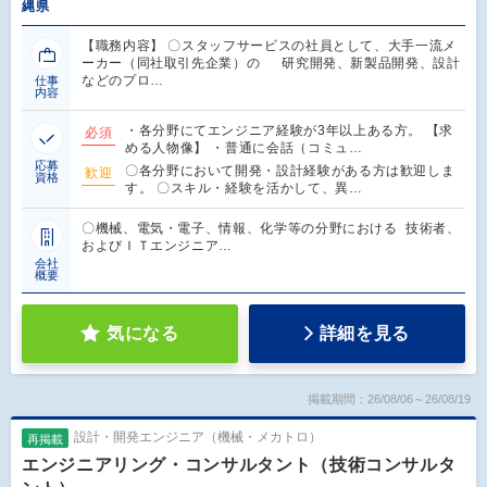
縄県
【職務内容】 〇スタッフサービスの社員として、大手一流メ
ーカー（同社取引先企業）の 研究開発、新製品開発、設計
などのプロ…
仕事
内容
・各分野にてエンジニア経験が3年以上ある方。 【求
必須
める人物像】 ・普通に会話（コミュ…
応募
〇各分野において開発・設計経験がある方は歓迎しま
歓迎
資格
す。 〇スキル・経験を活かして、異…
〇機械、電気・電子、情報、化学等の分野における 技術者、
およびＩＴエンジニア…
会社
概要
気になる
詳細を見る
掲載期間：26/08/06～26/08/19
設計・開発エンジニア（機械・メカトロ）
再掲載
エンジニアリング・コンサルタント（技術コンサルタ