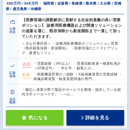
400万円～649万円
福岡県 / 佐賀県 / 長崎県 / 熊本県 / 大分県 / 宮崎
県 / 鹿児島県 / 沖縄県
【医療現場の課題解決に貢献する社会的意義の高い営業
ポジション】 診断用医療機器および関連ソリューション
仕事
の提案を通じ、既存深耕から新規開拓まで一貫して担っ
内容
ていただきます。
＜主な仕事内容＞ ・診断用医療機器のソリューション営業
（既存顧客深耕・新規開拓） ・医療現場のニーズヒアリン
グ、最適なソリュ…
・営業経験（3年以上） ・普通自動車第一種運転免許
必須
（AT限定可） ・学士号 ・顧客との…
応募
・医療機器営業のご経験 ・X線画像装置の営業経験 ・
歓迎
資格
画像診断装置・検査装置関連の専門…
・幅広い産業分野で製品やサービスを開発・提供している国
内大手メーカーです。 ・ヘル…
会社
概要
気になる
詳細を見る