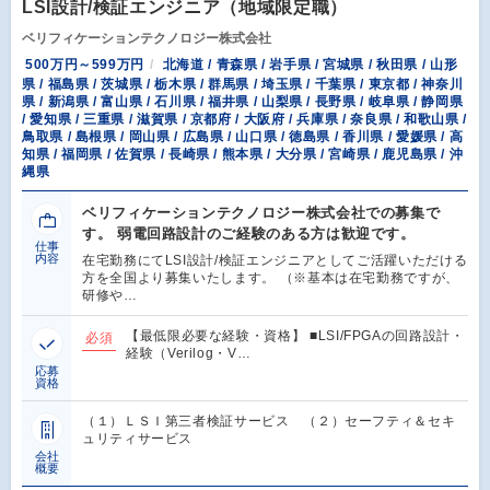
LSI設計/検証エンジニア（地域限定職）
ベリフィケーションテクノロジー株式会社
500万円～599万円
北海道 / 青森県 / 岩手県 / 宮城県 / 秋田県 / 山形
県 / 福島県 / 茨城県 / 栃木県 / 群馬県 / 埼玉県 / 千葉県 / 東京都 / 神奈川
県 / 新潟県 / 富山県 / 石川県 / 福井県 / 山梨県 / 長野県 / 岐阜県 / 静岡県
/ 愛知県 / 三重県 / 滋賀県 / 京都府 / 大阪府 / 兵庫県 / 奈良県 / 和歌山県 /
鳥取県 / 島根県 / 岡山県 / 広島県 / 山口県 / 徳島県 / 香川県 / 愛媛県 / 高
知県 / 福岡県 / 佐賀県 / 長崎県 / 熊本県 / 大分県 / 宮崎県 / 鹿児島県 / 沖
縄県
ベリフィケーションテクノロジー株式会社での募集で
す。 弱電回路設計のご経験のある方は歓迎です。
仕事
内容
在宅勤務にてLSI設計/検証エンジニアとしてご活躍いただける
方を全国より募集いたします。 （※基本は在宅勤務ですが、
研修や…
【最低限必要な経験・資格】 ■LSI/FPGAの回路設計・
必須
経験（Verilog・V…
応募
資格
（１）ＬＳＩ第三者検証サービス （２）セーフティ＆セキ
ュリティサービス
会社
概要