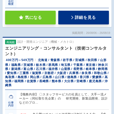
会社
概要
気になる
詳細を見る
掲載期間：26/08/06～26/08/19
設計・開発エンジニア（機械・メカトロ）
再掲載
エンジニアリング・コンサルタント（技術コンサルタ
ント）
400万円～549万円
北海道 / 青森県 / 岩手県 / 宮城県 / 秋田県 / 山形
県 / 福島県 / 茨城県 / 栃木県 / 群馬県 / 埼玉県 / 千葉県 / 東京都 / 神奈川
県 / 新潟県 / 富山県 / 石川県 / 福井県 / 山梨県 / 長野県 / 岐阜県 / 静岡県
/ 愛知県 / 三重県 / 滋賀県 / 京都府 / 大阪府 / 兵庫県 / 奈良県 / 和歌山県 /
鳥取県 / 島根県 / 岡山県 / 広島県 / 山口県 / 徳島県 / 香川県 / 愛媛県 / 高
知県 / 福岡県 / 佐賀県 / 長崎県 / 熊本県 / 大分県 / 宮崎県 / 鹿児島県 / 沖
縄県
【職務内容】 〇スタッフサービスの社員として、大手一流メ
ーカー（同社取引先企業）の 研究開発、新製品開発、設計
などのプロ…
仕事
内容