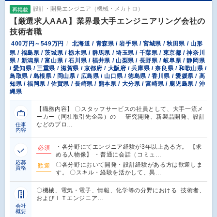
設計・開発エンジニア（機械・メカトロ）
再掲載
【厳選求人AAA】業界最大手エンジニアリング会社の
技術者職
400万円～549万円
北海道 / 青森県 / 岩手県 / 宮城県 / 秋田県 / 山形
県 / 福島県 / 茨城県 / 栃木県 / 群馬県 / 埼玉県 / 千葉県 / 東京都 / 神奈川
県 / 新潟県 / 富山県 / 石川県 / 福井県 / 山梨県 / 長野県 / 岐阜県 / 静岡県
/ 愛知県 / 三重県 / 滋賀県 / 京都府 / 大阪府 / 兵庫県 / 奈良県 / 和歌山県 /
鳥取県 / 島根県 / 岡山県 / 広島県 / 山口県 / 徳島県 / 香川県 / 愛媛県 / 高
知県 / 福岡県 / 佐賀県 / 長崎県 / 熊本県 / 大分県 / 宮崎県 / 鹿児島県 / 沖
縄県
【職務内容】 〇スタッフサービスの社員として、大手一流メ
ーカー（同社取引先企業）の 研究開発、新製品開発、設計
などのプロ…
仕事
内容
・各分野にてエンジニア経験が3年以上ある方。 【求
必須
める人物像】 ・普通に会話（コミュ…
応募
〇各分野において開発・設計経験がある方は歓迎しま
歓迎
資格
す。 〇スキル・経験を活かして、異…
〇機械、電気・電子、情報、化学等の分野における 技術者、
およびＩＴエンジニア…
会社
概要