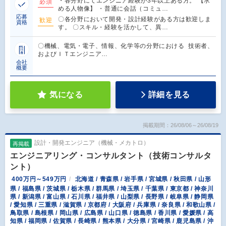
・各分野にてエンジニア経験が3年以上ある方。 【求
必須
める人物像】 ・普通に会話（コミュ…
応募
〇各分野において開発・設計経験がある方は歓迎しま
歓迎
資格
す。 〇スキル・経験を活かして、異…
〇機械、電気・電子、情報、化学等の分野における 技術者、
およびＩＴエンジニア…
会社
概要
気になる
詳細を見る
掲載期間：26/08/06～26/08/19
設計・開発エンジニア（機械・メカトロ）
再掲載
エンジニアリング・コンサルタント（技術コンサルタ
ント）
400万円～549万円
北海道 / 青森県 / 岩手県 / 宮城県 / 秋田県 / 山形
県 / 福島県 / 茨城県 / 栃木県 / 群馬県 / 埼玉県 / 千葉県 / 東京都 / 神奈川
県 / 新潟県 / 富山県 / 石川県 / 福井県 / 山梨県 / 長野県 / 岐阜県 / 静岡県
/ 愛知県 / 三重県 / 滋賀県 / 京都府 / 大阪府 / 兵庫県 / 奈良県 / 和歌山県 /
鳥取県 / 島根県 / 岡山県 / 広島県 / 山口県 / 徳島県 / 香川県 / 愛媛県 / 高
知県 / 福岡県 / 佐賀県 / 長崎県 / 熊本県 / 大分県 / 宮崎県 / 鹿児島県 / 沖