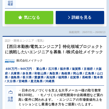
会社
概要
気になる
詳細を見る
掲載期間：26/07/31～26/08/13
設計・開発エンジニア（電気）
【西日本勤務/電気エンジニア】特化領域プロジェクト
に挑戦したいエンジニアを募集！/株式会社メイテック
株式会社メイテック
400万円～949万円
富山県 / 石川県 / 福井県 / 滋賀県 / 京都府 / 大阪
府 / 兵庫県 / 奈良県 / 和歌山県 / 鳥取県 / 島根県 / 岡山県 / 広島県 / 山口
県 / 徳島県 / 香川県 / 愛媛県 / 高知県 / 福岡県 / 佐賀県 / 長崎県 / 熊本県
/ 大分県 / 宮崎県 / 鹿児島県 / 沖縄県
・日本のモノづくりを支える大手メーカー様の取引数常
時1300社。 ・モノづくりの研究開発や企画構想など質の
仕事
高い案件に関われます。 ・エンジニアの市場価値向上を
内容
ミッションとし最適な働き方をご提案いたします。