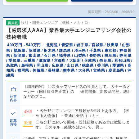
掲載期間：26/08/06～26/08/19
設計・開発エンジニア（機械・メカトロ）
再掲載
【厳選求人AAA】業界最大手エンジニアリング会社の
技術者職
400万円～549万円
北海道 / 青森県 / 岩手県 / 宮城県 / 秋田県 / 山形
県 / 福島県 / 茨城県 / 栃木県 / 群馬県 / 埼玉県 / 千葉県 / 東京都 / 神奈川
県 / 新潟県 / 富山県 / 石川県 / 福井県 / 山梨県 / 長野県 / 岐阜県 / 静岡県
/ 愛知県 / 三重県 / 滋賀県 / 京都府 / 大阪府 / 兵庫県 / 奈良県 / 和歌山県 /
鳥取県 / 島根県 / 岡山県 / 広島県 / 山口県 / 徳島県 / 香川県 / 愛媛県 / 高
知県 / 福岡県 / 佐賀県 / 長崎県 / 熊本県 / 大分県 / 宮崎県 / 鹿児島県 / 沖
縄県
【職務内容】 〇スタッフサービスの社員として、大手一流メ
ーカー（同社取引先企業）の 研究開発、新製品開発、設計
などのプロ…
仕事
内容
・各分野にてエンジニア経験が3年以上ある方。 【求
必須
める人物像】 ・普通に会話（コミュ…
応募
〇各分野において開発・設計経験がある方は歓迎しま
歓迎
資格
す。 〇スキル・経験を活かして、異…
〇機械、電気・電子、情報、化学等の分野における 技術者、