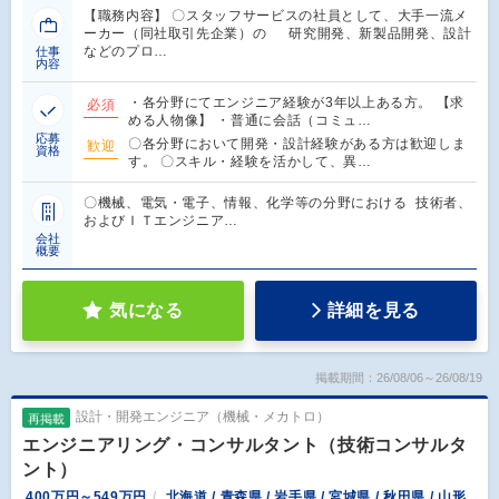
【職務内容】 〇スタッフサービスの社員として、大手一流メ
ーカー（同社取引先企業）の 研究開発、新製品開発、設計
などのプロ…
仕事
内容
・各分野にてエンジニア経験が3年以上ある方。 【求
必須
める人物像】 ・普通に会話（コミュ…
応募
〇各分野において開発・設計経験がある方は歓迎しま
歓迎
資格
す。 〇スキル・経験を活かして、異…
〇機械、電気・電子、情報、化学等の分野における 技術者、
およびＩＴエンジニア…
会社
概要
気になる
詳細を見る
掲載期間：26/08/06～26/08/19
設計・開発エンジニア（機械・メカトロ）
再掲載
エンジニアリング・コンサルタント（技術コンサルタ
ント）
400万円～549万円
北海道 / 青森県 / 岩手県 / 宮城県 / 秋田県 / 山形