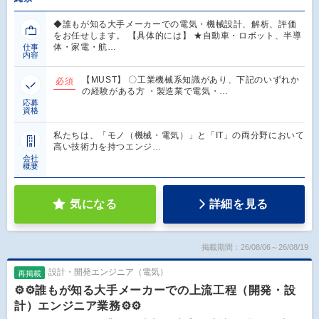
◆誰もが知る大手メーカーでの電気・機械設計、解析、評価
をお任せします。 【具体的には】 ★自動車・ロボット、半導
体・家電・航…
仕事
内容
【MUST】 〇工業機械系知識があり、下記のいずれか
必須
の経験がある方 ・製造業で電気・…
応募
資格
私たちは、「モノ（機械・電気）」と「IT」の両分野において
高い技術力を持つエンジ…
会社
概要
気になる
詳細を見る
掲載期間：26/08/06～26/08/19
設計・開発エンジニア（電気）
再掲載
⚙️⚙️誰もが知る大手メーカーでの上流工程（開発・設
計）エンジニア業務⚙️⚙️