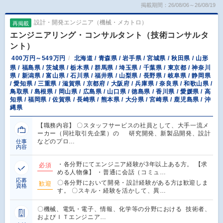
掲載期間：26/08/06～26/08/19
設計・開発エンジニア（機械・メカトロ）
再掲載
エンジニアリング・コンサルタント（技術コンサルタ
ント）
400万円～549万円
北海道 / 青森県 / 岩手県 / 宮城県 / 秋田県 / 山形
県 / 福島県 / 茨城県 / 栃木県 / 群馬県 / 埼玉県 / 千葉県 / 東京都 / 神奈川
県 / 新潟県 / 富山県 / 石川県 / 福井県 / 山梨県 / 長野県 / 岐阜県 / 静岡県
/ 愛知県 / 三重県 / 滋賀県 / 京都府 / 大阪府 / 兵庫県 / 奈良県 / 和歌山県 /
鳥取県 / 島根県 / 岡山県 / 広島県 / 山口県 / 徳島県 / 香川県 / 愛媛県 / 高
知県 / 福岡県 / 佐賀県 / 長崎県 / 熊本県 / 大分県 / 宮崎県 / 鹿児島県 / 沖
縄県
【職務内容】 〇スタッフサービスの社員として、大手一流メ
ーカー（同社取引先企業）の 研究開発、新製品開発、設計
などのプロ…
仕事
内容
・各分野にてエンジニア経験が3年以上ある方。 【求
必須
める人物像】 ・普通に会話（コミュ…
応募
〇各分野において開発・設計経験がある方は歓迎しま
歓迎
資格
す。 〇スキル・経験を活かして、異…
〇機械、電気・電子、情報、化学等の分野における 技術者、
およびＩＴエンジニア…