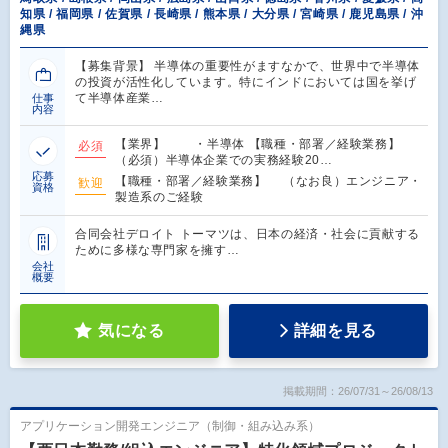
知県 / 福岡県 / 佐賀県 / 長崎県 / 熊本県 / 大分県 / 宮崎県 / 鹿児島県 / 沖
縄県
【募集背景】 半導体の重要性がますなかで、世界中で半導体
の投資が活性化しています。特にインドにおいては国を挙げ
て半導体産業…
仕事
内容
【業界】 ・半導体 【職種・部署／経験業務】
必須
（必須）半導体企業での実務経験20…
応募
【職種・部署／経験業務】 （なお良）エンジニア・
歓迎
資格
製造系のご経験
合同会社デロイト トーマツは、日本の経済・社会に貢献する
ために多様な専門家を擁す…
会社
概要
気になる
詳細を見る
掲載期間：26/07/31～26/08/13
アプリケーション開発エンジニア（制御・組み込み系）