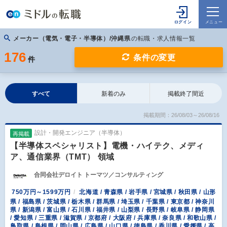
メーカー（電気・電子・半導体）/沖縄県
の転職・求人情報一覧
176
条件の変更
件
すべて
新着のみ
掲載終了間近
掲載期間：26/08/03～26/08/16
設計・開発エンジニア（半導体）
再掲載
【半導体スペシャリスト】電機・ハイテク、メディ
ア、通信業界（TMT） 領域
合同会社デロイト トーマツ／コンサルティング
750万円～1599万円
北海道 / 青森県 / 岩手県 / 宮城県 / 秋田県 / 山形
県 / 福島県 / 茨城県 / 栃木県 / 群馬県 / 埼玉県 / 千葉県 / 東京都 / 神奈川
県 / 新潟県 / 富山県 / 石川県 / 福井県 / 山梨県 / 長野県 / 岐阜県 / 静岡県
/ 愛知県 / 三重県 / 滋賀県 / 京都府 / 大阪府 / 兵庫県 / 奈良県 / 和歌山県 /
鳥取県 / 島根県 / 岡山県 / 広島県 / 山口県 / 徳島県 / 香川県 / 愛媛県 / 高