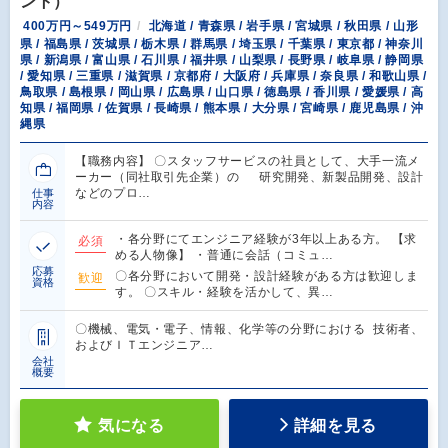
ント）
400万円～549万円
北海道 / 青森県 / 岩手県 / 宮城県 / 秋田県 / 山形
県 / 福島県 / 茨城県 / 栃木県 / 群馬県 / 埼玉県 / 千葉県 / 東京都 / 神奈川
県 / 新潟県 / 富山県 / 石川県 / 福井県 / 山梨県 / 長野県 / 岐阜県 / 静岡県
/ 愛知県 / 三重県 / 滋賀県 / 京都府 / 大阪府 / 兵庫県 / 奈良県 / 和歌山県 /
鳥取県 / 島根県 / 岡山県 / 広島県 / 山口県 / 徳島県 / 香川県 / 愛媛県 / 高
知県 / 福岡県 / 佐賀県 / 長崎県 / 熊本県 / 大分県 / 宮崎県 / 鹿児島県 / 沖
縄県
【職務内容】 〇スタッフサービスの社員として、大手一流メ
ーカー（同社取引先企業）の 研究開発、新製品開発、設計
などのプロ…
仕事
内容
・各分野にてエンジニア経験が3年以上ある方。 【求
必須
める人物像】 ・普通に会話（コミュ…
応募
〇各分野において開発・設計経験がある方は歓迎しま
歓迎
資格
す。 〇スキル・経験を活かして、異…
〇機械、電気・電子、情報、化学等の分野における 技術者、
およびＩＴエンジニア…
会社
概要
気になる
詳細を見る