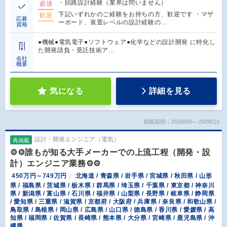
・回路設計経験（業界は問いません）
必須
下記いずれかのご経験をお持ちの方、歓迎です ・マザ
歓迎
応募
ーボード、装置レベルの設計経験の…
資格
●機械●電気電子●ソフトウェア●化学などの設計開発 に特化し
た開発請負・受託技術ア…
会社
概要
気になる
詳細を見る
掲載期間：26/08/06～26/08/19
設計・開発エンジニア（電気）
再掲載
⚙️⚙️誰もが知る大手メーカーでの上流工程（開発・設
計）エンジニア業務⚙️⚙️
450万円～749万円
北海道 / 青森県 / 岩手県 / 宮城県 / 秋田県 / 山形
県 / 福島県 / 茨城県 / 栃木県 / 群馬県 / 埼玉県 / 千葉県 / 東京都 / 神奈川
県 / 新潟県 / 富山県 / 石川県 / 福井県 / 山梨県 / 長野県 / 岐阜県 / 静岡県
/ 愛知県 / 三重県 / 滋賀県 / 京都府 / 大阪府 / 兵庫県 / 奈良県 / 和歌山県 /
鳥取県 / 島根県 / 岡山県 / 広島県 / 山口県 / 徳島県 / 香川県 / 愛媛県 / 高
知県 / 福岡県 / 佐賀県 / 長崎県 / 熊本県 / 大分県 / 宮崎県 / 鹿児島県 / 沖
縄県