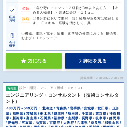
・各分野にてエンジニア経験が3年以上ある方。 【求
必須
める人物像】 ・普通に会話（コミュ…
応募
〇各分野において開発・設計経験がある方は歓迎しま
歓迎
資格
す。 〇スキル・経験を活かして、異…
〇機械、電気・電子、情報、化学等の分野における 技術者、
およびＩＴエンジニア…
会社
概要
気になる
詳細を見る
掲載期間：26/08/06～26/08/19
設計・開発エンジニア（機械・メカトロ）
再掲載
エンジニアリング・コンサルタント（技術コンサルタ
ント）
400万円～549万円
北海道 / 青森県 / 岩手県 / 宮城県 / 秋田県 / 山形
県 / 福島県 / 茨城県 / 栃木県 / 群馬県 / 埼玉県 / 千葉県 / 東京都 / 神奈川
県 / 新潟県 / 富山県 / 石川県 / 福井県 / 山梨県 / 長野県 / 岐阜県 / 静岡県
/ 愛知県 / 三重県 / 滋賀県 / 京都府 / 大阪府 / 兵庫県 / 奈良県 / 和歌山県 /