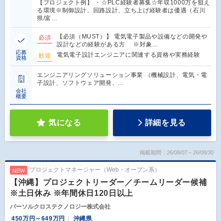
【プロジェクト例】 ・☆PLC経験者募集☆年収1000万を狙え
る環境※制御設計、回路設計、立ち上げ経験者は優遇（石川
県/富…
【必須（MUST）】 電気電子製品や設備などの開発や
必須
設計などの経験がある方 ※対象…
応募
電気電子設計エンジニアに関連する資格や実務経験
歓迎
資格
エンジニアリングソリューション事業 （機械設計、電気・電
子設計、ソフトウェア開発、…
会社
概要
気になる
詳細を見る
掲載期間：26/08/07～26/08/30
プロジェクトマネージャー（Web・オープン系）
NEW
【沖縄】プロジェクトリーダー／チームリーダー候補
※土日休み ※年間休日120日以上
パーソルクロステクノロジー株式会社
450万円～649万円
沖縄県