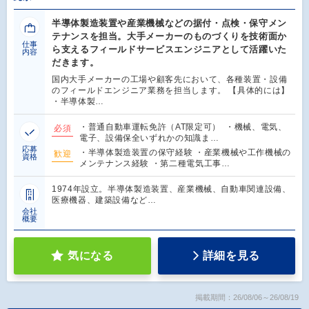
半導体製造装置や産業機械などの据付・点検・保守メン
テナンスを担当。大手メーカーのものづくりを技術面か
仕事
ら支えるフィールドサービスエンジニアとして活躍いた
内容
だきます。
国内大手メーカーの工場や顧客先において、各種装置・設備
のフィールドエンジニア業務を担当します。 【具体的には】
・半導体製…
・普通自動車運転免許（AT限定可） ・機械、電気、
必須
電子、設備保全いずれかの知識ま…
応募
・半導体製造装置の保守経験 ・産業機械や工作機械の
歓迎
資格
メンテナンス経験 ・第二種電気工事…
1974年設立。半導体製造装置、産業機械、自動車関連設備、
医療機器、建築設備など…
会社
概要
気になる
詳細を見る
掲載期間：26/08/06～26/08/19