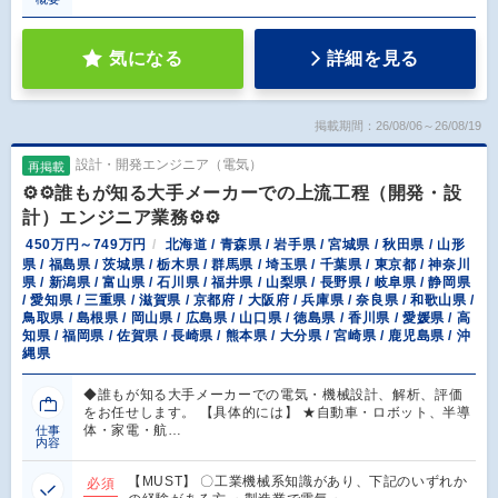
気になる
詳細を見る
掲載期間：26/08/06～26/08/19
設計・開発エンジニア（電気）
再掲載
⚙️⚙️誰もが知る大手メーカーでの上流工程（開発・設
計）エンジニア業務⚙️⚙️
450万円～749万円
北海道 / 青森県 / 岩手県 / 宮城県 / 秋田県 / 山形
県 / 福島県 / 茨城県 / 栃木県 / 群馬県 / 埼玉県 / 千葉県 / 東京都 / 神奈川
県 / 新潟県 / 富山県 / 石川県 / 福井県 / 山梨県 / 長野県 / 岐阜県 / 静岡県
/ 愛知県 / 三重県 / 滋賀県 / 京都府 / 大阪府 / 兵庫県 / 奈良県 / 和歌山県 /
鳥取県 / 島根県 / 岡山県 / 広島県 / 山口県 / 徳島県 / 香川県 / 愛媛県 / 高
知県 / 福岡県 / 佐賀県 / 長崎県 / 熊本県 / 大分県 / 宮崎県 / 鹿児島県 / 沖
縄県
◆誰もが知る大手メーカーでの電気・機械設計、解析、評価
をお任せします。 【具体的には】 ★自動車・ロボット、半導
体・家電・航…
仕事
内容
【MUST】 〇工業機械系知識があり、下記のいずれか
必須