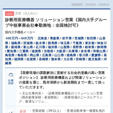
掲載期間：26/08/06～26/08/19
営業（法人向け）
NEW
診断用医療機器 ソリューション営業《国内大手グルー
プ中核事業会社◆勤務地：全国検討可》
国内大手機器メーカー
400万円～649万円
北海道 / 青森県 / 岩手県 / 宮城県 / 秋田県 / 山形
県 / 福島県 / 茨城県 / 栃木県 / 群馬県 / 埼玉県 / 千葉県 / 東京都 / 神奈川
県 / 新潟県 / 富山県 / 石川県 / 福井県 / 山梨県 / 長野県 / 岐阜県 / 静岡県
/ 愛知県 / 三重県 / 滋賀県 / 京都府 / 大阪府 / 兵庫県 / 奈良県 / 和歌山県 /
鳥取県 / 島根県 / 岡山県 / 広島県 / 山口県 / 徳島県 / 香川県 / 愛媛県 / 高
知県 / 福岡県 / 佐賀県 / 長崎県 / 熊本県 / 大分県 / 宮崎県 / 鹿児島県 / 沖
縄県
【医療現場の課題解決に貢献する社会的意義の高い営業
ポジション】 診断用医療機器および関連ソリューション
仕事
の提案を通じ、既存深耕から新規開拓まで一貫して担っ
内容
ていただきます。
＜主な仕事内容＞ ・診断用医療機器のソリューション営業
（既存顧客深耕・新規開拓） ・医療現場のニーズヒアリン
グ、最適なソリュ…
・営業経験（3年以上） ・普通自動車第一種運転免許
必須