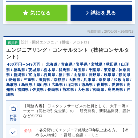
気になる
詳細を見る
掲載期間：26/08/06～26/08/19
設計・開発エンジニア（機械・メカトロ）
再掲載
エンジニアリング・コンサルタント（技術コンサルタ
ント）
400万円～549万円
北海道 / 青森県 / 岩手県 / 宮城県 / 秋田県 / 山形
県 / 福島県 / 茨城県 / 栃木県 / 群馬県 / 埼玉県 / 千葉県 / 東京都 / 神奈川
県 / 新潟県 / 富山県 / 石川県 / 福井県 / 山梨県 / 長野県 / 岐阜県 / 静岡県
/ 愛知県 / 三重県 / 滋賀県 / 京都府 / 大阪府 / 兵庫県 / 奈良県 / 和歌山県 /
鳥取県 / 島根県 / 岡山県 / 広島県 / 山口県 / 徳島県 / 香川県 / 愛媛県 / 高
知県 / 福岡県 / 佐賀県 / 長崎県 / 熊本県 / 大分県 / 宮崎県 / 鹿児島県 / 沖
縄県
【職務内容】 〇スタッフサービスの社員として、大手一流メ
ーカー（同社取引先企業）の 研究開発、新製品開発、設計
などのプロ…
仕事
内容
・各分野にてエンジニア経験が3年以上ある方。 【求
必須
める人物像】 ・普通に会話（コミュ…