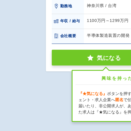
神奈川県 / 台湾
勤務地
1100万円～1299万円
年収 / 給与
半導体製造装置の開発・
会社概要
気になる
興味を持っ
『★気になる』
ボタンを押
ェント・求人企業へ
匿名
で
届いたり、非公開求人が、
た求人は『★気になる』を