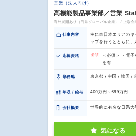
営業（法人向け）
高機能製品事業部／営業 Staf
海外展開あり（日系グローバル企業）
上場企
主に東日本エリアのキ
仕事内容
ップを行うとともに、
必須
＜必須＞ ・電
応募資格
を有…
東京都 / 中国 / 韓国
勤務地
400万円～699万円
年収 / 給与
世界的に有名な日系大
会社概要
気になる