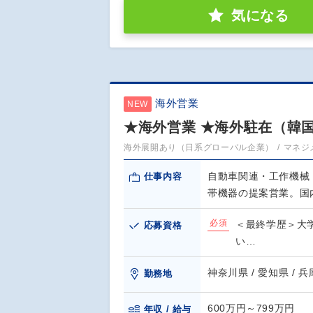
気になる
海外営業
NEW
★海外営業 ★海外駐在（韓
海外展開あり（日系グローバル企業）
マネジ
自動車関連・工作機械
仕事内容
帯機器の提案営業。国
必須
＜最終学歴＞大学
応募資格
い…
神奈川県 / 愛知県 / 兵庫
勤務地
600万円～799万円
年収 / 給与