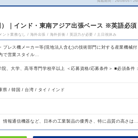
掲載期間：26/08/05～26/
国）｜インド・東南アジア出張ベース ※英語必須
メント業務なし
海外出張
海外折衝
英語力が必要
土日祝休み
・プレス機メーカー等(現地法人含む)の技術部門に対する産業機械付
内で営業スタイル…
院、大学、高等専門学校卒以上 ＜応募資格/応募条件＞ ■必須条件
県 / 韓国 / 台湾 / タイ / インド
、情報通信機器など、日本の工業製品の優秀さ、特に品質の高さは