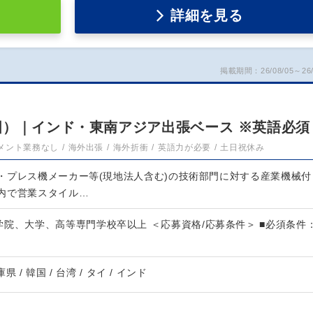
詳細を見る
掲載期間：26/08/05～26/
国）｜インド・東南アジア出張ベース ※英語必須
メント業務なし
海外出張
海外折衝
英語力が必要
土日祝休み
・プレス機メーカー等(現地法人含む)の技術部門に対する産業機械付
内で営業スタイル…
院、大学、高等専門学校卒以上 ＜応募資格/応募条件＞ ■必須条件
県 / 韓国 / 台湾 / タイ / インド