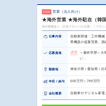
営業（法人向け）
NEW
★海外営業 ★海外駐在（韓
海外展開あり（日系グローバル企業）
マネジ
自動車関連・工作機械
仕事内容
帯機器の提案営業。国
必須
＜最終学歴＞大学
応募資格
い…
神奈川県 / 愛知県 / 兵庫
勤務地
600万円～799万円
年収 / 給与
自動車やデジタル家電
会社概要