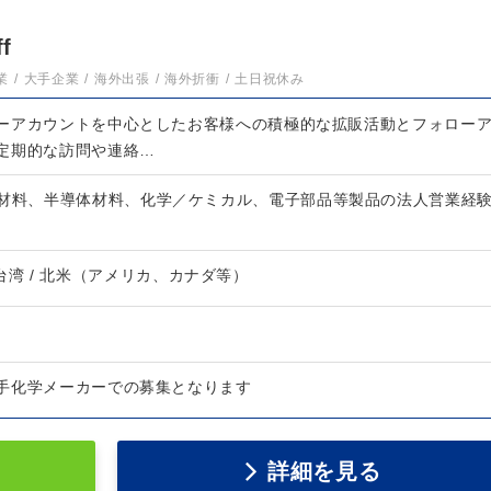
f
業
大手企業
海外出張
海外折衝
土日祝休み
ーアカウントを中心としたお客様への積極的な拡販活動とフォロー
定期的な訪問や連絡…
子材料、半導体材料、化学／ケミカル、電子部品等製品の法人営業経
 / 台湾 / 北米（アメリカ、カナダ等）
手化学メーカーでの募集となります
詳細を見る