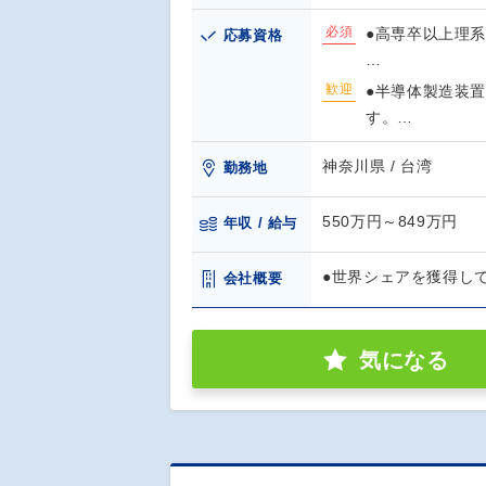
必須
●高専卒以上理系
応募資格
…
歓迎
●半導体製造装
す。…
神奈川県 / 台湾
勤務地
550万円～849万円
年収 / 給与
●世界シェアを獲得し
会社概要
気になる