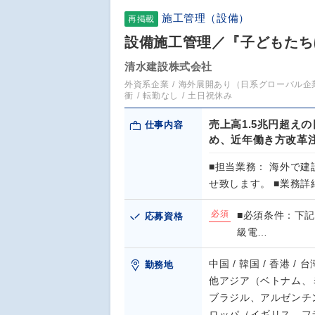
施工管理（設備）
再掲載
設備施工管理／『子どもたち
清水建設株式会社
外資系企業
海外展開あり（日系グローバル企
衝
転勤なし
土日祝休み
売上高1.5兆円超え
仕事内容
め、近年働き方改革
■担当業務： 海外で
せ致します。 ■業務詳
必須
■必須条件：下記
応募資格
級電…
中国 / 韓国 / 香港 / 
勤務地
他アジア（ベトナム、ミ
ブラジル、アルゼンチン
ロッパ（イギリス、フ