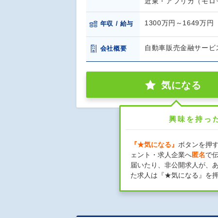
近東・アフリカ（モロ
1300万円～1649万円
年収 / 給与
自動車販売金融サービ
会社概要
気になる
興味を持っ
『★気になる』
ボタンを押
ェント・求人企業へ
匿名
で
届いたり、非公開求人が、
た求人は『★気になる』を