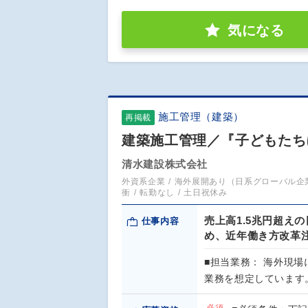
気になる
施工管理（建築）
再掲載
建築施工管理／『子どもたち
清水建設株式会社
外資系企業
海外展開あり（日系グローバル企
衝
転勤なし
土日祝休み
売上高1.5兆円超え
仕事内容
め、近年働き方改革
■担当業務： 海外現
業務を想定しています