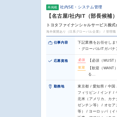
社内SE・システム管理
再掲載
【名古屋/社内IT（部長候補
トヨタファイナンシャルサービス株式
海外展開あり（日系グローバル企業）
管理職
下記業務をお任せしま
仕事内容
・グローバルITガバナ
必須
【必須（MUST
応募資格
歓迎
【歓迎（WAN
る…
東京都 / 愛知県 / 中国
勤務地
フィリピン / インド 
北米（アメリカ、カナダ
ゼンチン等） / オセ
等） / ヨーロッパ（