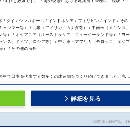
いずれも必須です。 ・海外現場における建築施工管理のご経験 ・1
台湾 / タイ / シンガポール / インドネシア / フィリピン / インド / その
ャンマー等） / 北米（アメリカ、カナダ等） / 中南米（メキシコ、
等） / オセアニア（オーストラリア、ニュージーランド等） / ヨー
ランス、ドイツ、ロシア等） / 中近東・アフリカ（モロッコ、エジ
等） / その他の海外
の中で日本を代表する数多くの建造物をつくり続けてきました。私
詳細を見る
掲載期間：26/07/31～26/