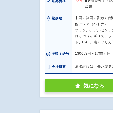
必須
■必須条件：下記
応募資格
級建…
中国 / 韓国 / 香港 / 
勤務地
他アジア（ベトナム、ミ
ブラジル、アルゼンチン
ロッパ（イギリス、フ
ト、UAE、南アフリカ
1300万円～1799万円
年収 / 給与
清水建設は、長い歴史
会社概要
気になる