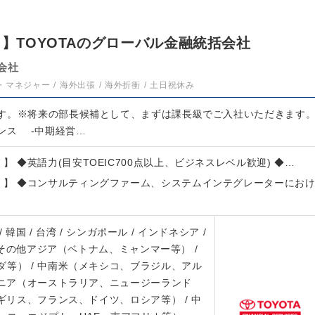
）】TOYOTAのグローバル金融統括会社
会社
・マネジャー
海外出張
海外折衝
土日祝休み
す。※将来の部長候補として、まずは課長級でご入社いただきます
ンス ‐中期経営…
）】 ◆英語力(目安TOEIC700点以上、ビジネスレベル歓迎) ◆…
T）】 ◆コンサルティングファーム、システムインテグレーターにお
 / 韓国 / 台湾 / シンガポール / インドネシア /
/ その他アジア（ベトナム、ミャンマー等） /
等） / 中南米（メキシコ、ブラジル、アル
アニア（オーストラリア、ニュージーランド
イギリス、フランス、ドイツ、ロシア等） / 中