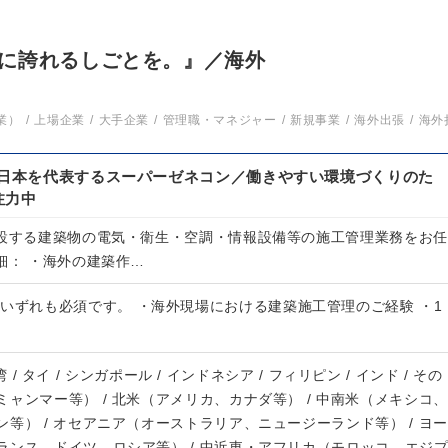
に誇れるしごとを。』／海外
業）
上場企業
大手企業
管理職・マネジャー
新規事業
海外出張
海外
の日本を代表するスーパーゼネコン／働きやすい環境づくりのた
注力中
建設する建築物の電気・衛生・空調・情報設備等の施工管理業務をお任
細： ・海外の建築作…
いずれも必須です。 ・海外現場における建築施工管理のご経験 ・1
台湾 / タイ / シンガポール / インドネシア / フィリピン / インド / その
ャンマー等） / 北米（アメリカ、カナダ等） / 中南米（メキシコ、
等） / オセアニア（オーストラリア、ニュージーランド等） / ヨー
ランス、ドイツ、ロシア等） / 中近東・アフリカ（モロッコ、エジ