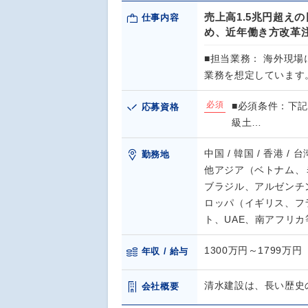
売上高1.5兆円超え
仕事内容
め、近年働き方改革
■担当業務： 海外現
業務を想定しています
必須
■必須条件：下記
応募資格
級土…
中国 / 韓国 / 香港 / 
勤務地
他アジア（ベトナム、ミ
ブラジル、アルゼンチン
ロッパ（イギリス、フ
ト、UAE、南アフリカ
1300万円～1799万円
年収 / 給与
清水建設は、長い歴史
会社概要