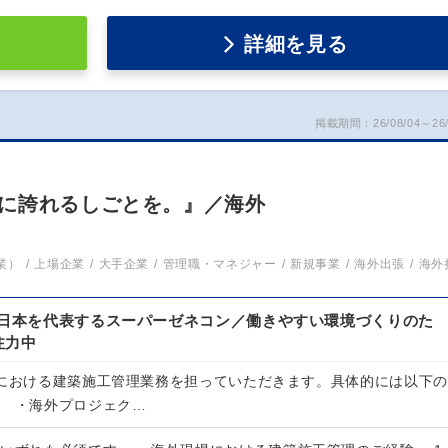
詳細を見る
掲載期間：26/08/04～26/
に誇れるしごとを。』／海外
業）
上場企業
大手企業
管理職・マネジャー
新規事業
海外出張
海外
の日本を代表するスーパーゼネコン／働きやすい環境づくりのた
注力中
場における建築施工管理業務を担っていただきます。具体的には以下の
。 ・海外プロジェク…