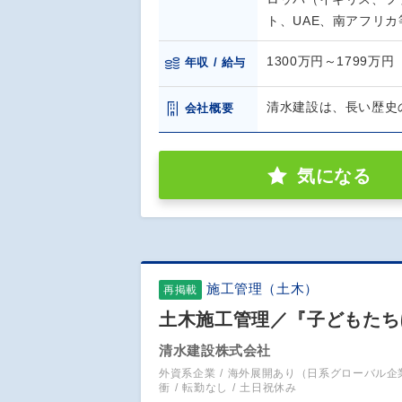
ト、UAE、南アフリカ
1300万円～1799万円
年収 / 給与
清水建設は、長い歴史
会社概要
気になる
施工管理（土木）
再掲載
土木施工管理／『子どもたち
清水建設株式会社
外資系企業
海外展開あり（日系グローバル企
衝
転勤なし
土日祝休み