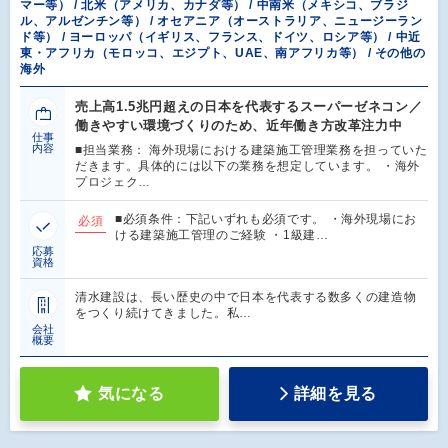
マー等） / 北米（アメリカ、カナダ等） / 中南米（メキシコ、ブラジ
ル、アルゼンチン等） / オセアニア（オーストラリア、ニュージーラン
ド等） / ヨーロッパ（イギリス、フランス、ドイツ、ロシア等） / 中近
東・アフリカ（モロッコ、エジプト、UAE、南アフリカ等） / その他の
海外
売上高1.5兆円超えの日本を代表するスーパーゼネコン／
働きやすい環境づくりのため、近年働き方改革注力中
仕事
内容
■担当業務： 海外現場における建築施工管理業務を担っていた
だきます。具体的には以下の業務を想定しています。 ・海外
プロジェク…
■必須条件：下記いずれも必須です。 ・海外現場にお
必須
ける建築施工管理のご経験 ・1級建…
応募
資格
清水建設は、長い歴史の中で日本を代表する数多くの建造物
をつくり続けてきました。私…
会社
概要
気になる
詳細を見る