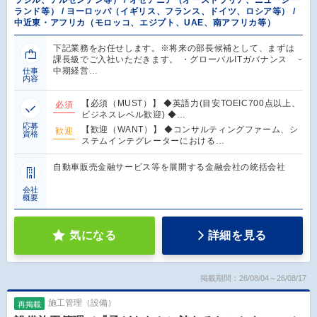
ランド等） / ヨーロッパ（イギリス、フランス、ドイツ、ロシア等） /
中近東・アフリカ（モロッコ、エジプト、UAE、南アフリカ等）
下記業務をお任せします。※将来の部長候補として、まずは
課長級でご入社いただきます。 ・グローバルITガバナンス ‐
中期経営…
仕事
内容
【必須（MUST）】 ◆英語力(目安TOEIC700点以上、
必須
ビジネスレベル歓迎) ◆…
応募
【歓迎（WANT）】 ◆コンサルティングファーム、シ
歓迎
資格
ステムインテグレーターにおける…
自動車販売金融サービス等を展開する金融会社の統括会社
会社
概要
気になる
詳細を見る
掲載期間：26/08/04～26/08/17
施工管理（設備）
再掲載