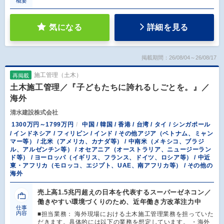
概要
気になる
詳細を見る
掲載期間：26/08/04～26/08/17
施工管理（土木）
再掲載
土木施工管理／『子どもたちに誇れるしごとを。』／
海外
清水建設株式会社
1300万円～1799万円
中国 / 韓国 / 香港 / 台湾 / タイ / シンガポール
/ インドネシア / フィリピン / インド / その他アジア（ベトナム、ミャン
マー等） / 北米（アメリカ、カナダ等） / 中南米（メキシコ、ブラジ
ル、アルゼンチン等） / オセアニア（オーストラリア、ニュージーラン
ド等） / ヨーロッパ（イギリス、フランス、ドイツ、ロシア等） / 中近
東・アフリカ（モロッコ、エジプト、UAE、南アフリカ等） / その他の
海外
売上高1.5兆円超えの日本を代表するスーパーゼネコン／
働きやすい環境づくりのため、近年働き方改革注力中
仕事
内容
■担当業務： 海外現場における土木施工管理業務を担っていた
だきます。具体的には以下の業務を想定しています。 ・海外