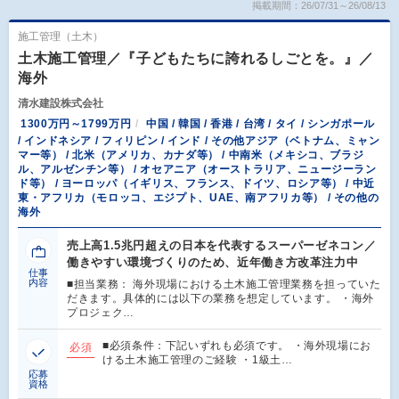
掲載期間：26/07/31～26/08/13
施工管理（土木）
土木施工管理／『子どもたちに誇れるしごとを。』／
海外
清水建設株式会社
1300万円～1799万円
中国 / 韓国 / 香港 / 台湾 / タイ / シンガポール
/ インドネシア / フィリピン / インド / その他アジア（ベトナム、ミャン
マー等） / 北米（アメリカ、カナダ等） / 中南米（メキシコ、ブラジ
ル、アルゼンチン等） / オセアニア（オーストラリア、ニュージーラン
ド等） / ヨーロッパ（イギリス、フランス、ドイツ、ロシア等） / 中近
東・アフリカ（モロッコ、エジプト、UAE、南アフリカ等） / その他の
海外
売上高1.5兆円超えの日本を代表するスーパーゼネコン／
働きやすい環境づくりのため、近年働き方改革注力中
仕事
内容
■担当業務： 海外現場における土木施工管理業務を担っていた
だきます。具体的には以下の業務を想定しています。 ・海外
プロジェク…
■必須条件：下記いずれも必須です。 ・海外現場にお
必須
ける土木施工管理のご経験 ・1級土…
応募
資格