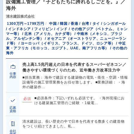
設備施工管理／『子どもたちに誇れるしごとを。』／
海外
清水建設株式会社
1300万円～1799万円
中国 / 韓国 / 香港 / 台湾 / タイ / シンガポール
/ インドネシア / フィリピン / インド / その他アジア（ベトナム、ミャン
マー等） / 北米（アメリカ、カナダ等） / 中南米（メキシコ、ブラジ
ル、アルゼンチン等） / オセアニア（オーストラリア、ニュージーラン
ド等） / ヨーロッパ（イギリス、フランス、ドイツ、ロシア等） / 中近
東・アフリカ（モロッコ、エジプト、UAE、南アフリカ等） / その他の
海外
売上高1.5兆円超えの日本を代表するスーパーゼネコン／
働きやすい環境づくりのため、近年働き方改革注力中
仕事
内容
■担当業務： 海外で建設する建築物の電気・衛生・空調・情報
設備等の施工管理業務をお任せ致します。 ■業務詳細： ・海
外の建築作…
■必須条件：下記いずれも必須です。 ・海外現場にお
必須
ける建築施工管理のご経験 ・1級電…
応募
資格
清水建設は、長い歴史の中で日本を代表する数多くの建造物
をつくり続けてきました。私…
会社