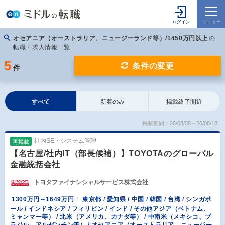
オセアニア（オーストラリア、ニュージーランド等）/1450万円以上
の
転職・求人情報一覧
5
条件の変更
件
すべて
新着のみ
掲載終了間近
掲載期間：26/08/05～26/08/18
社内SE・システム管理
再掲載
【名古屋/社内IT（部長候補）】TOYOTAのグローバル
金融統括会社
トヨタファイナンシャルサービス株式会社
1300万円～1649万円
東京都 / 愛知県 / 中国 / 韓国 / 台湾 / シンガポ
ール / インドネシア / フィリピン / インド / その他アジア（ベトナム、
ミャンマー等） / 北米（アメリカ、カナダ等） / 中南米（メキシコ、ブ
ラジル、アルゼンチン等） / オセアニア（オーストラリア、ニュージー