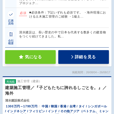
プロジェク…
■必須条件：下記いずれも必須です。 ・海外現場にお
必須
ける土木施工管理のご経験 ・1級土…
応募
資格
清水建設は、長い歴史の中で日本を代表する数多くの建造物
をつくり続けてきました。私…
会社
概要
気になる
詳細を見る
掲載期間：26/08/04～26/08/17
施工管理（建築）
再掲載
建築施工管理／『子どもたちに誇れるしごとを。』／
海外
清水建設株式会社
1300万円～1799万円
中国 / 韓国 / 香港 / 台湾 / タイ / シンガポール
/ インドネシア / フィリピン / インド / その他アジア（ベトナム、ミャン