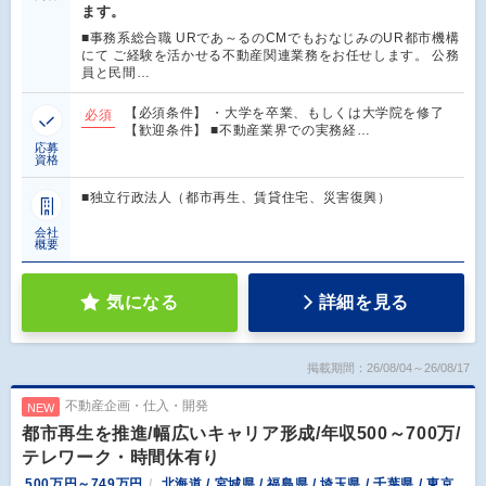
ます。
■事務系総合職 URであ～るのCMでもおなじみのUR都市機構
にて ご経験を活かせる不動産関連業務をお任せします。 公務
員と民間…
【必須条件】 ・大学を卒業、もしくは大学院を修了
必須
【歓迎条件】 ■不動産業界での実務経…
応募
資格
■独立行政法人（都市再生、賃貸住宅、災害復興）
会社
概要
気になる
詳細を見る
掲載期間：26/08/04～26/08/17
不動産企画・仕入・開発
NEW
都市再生を推進/幅広いキャリア形成/年収500～700万/
テレワーク・時間休有り
500万円～749万円
北海道 / 宮城県 / 福島県 / 埼玉県 / 千葉県 / 東京