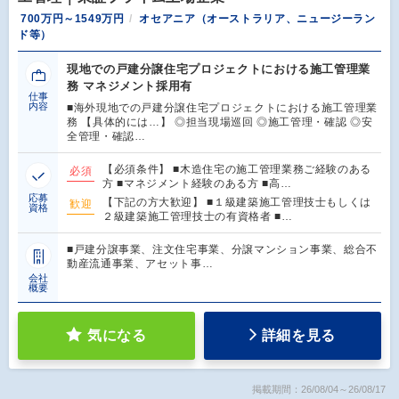
700万円～1549万円
オセアニア（オーストラリア、ニュージーラン
ド等）
現地での戸建分譲住宅プロジェクトにおける施工管理業
務 マネジメント採用有
仕事
内容
■海外現地での戸建分譲住宅プロジェクトにおける施工管理業
務 【具体的には…】 ◎担当現場巡回 ◎施工管理・確認 ◎安
全管理・確認…
【必須条件】 ■木造住宅の施工管理業務ご経験のある
必須
方 ■マネジメント経験のある方 ■高…
応募
【下記の方大歓迎】 ■１級建築施工管理技士もしくは
歓迎
資格
２級建築施工管理技士の有資格者 ■…
■戸建分譲事業、注文住宅事業、分譲マンション事業、総合不
動産流通事業、アセット事…
会社
概要
気になる
詳細を見る
掲載期間：26/08/04～26/08/17