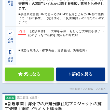
仕事
害復興」の3部門いずれかに関する幅広い業務をお任せし
内容
ます。
■事務系総合職 URであ～るのCMでもおなじみのUR都市機構
にて 「都市再生」「賃貸住宅」「災害復興」の3部門のいずれ
かにて…
【必須条件】 ・大学を卒業、もしくは大学院を修了 下
必須
記のようなご経験をお持ちの方歓迎…
応募
資格
■独立行政法人（都市再生、賃貸住宅、災害復興）
会社
概要
気になる
詳細を見る
掲載期間：26/08/07～26/08/20
施工管理（建築）
再掲載
■新規事業｜海外での戸建分譲住宅プロジェクトの施
工管理｜東証プライム上場企業