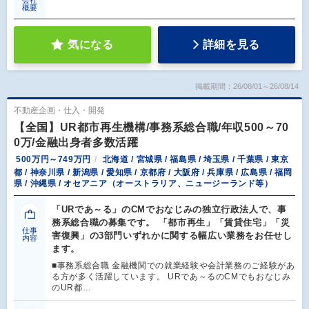
概要
気になる
詳細を見る
掲載期間：26/08/01～26/08/14
不動産企画・仕入・開発
【全国】UR都市再生機構/事務系総合職/年収500～70
0万/金融出身者多数活躍
500万円～749万円
北海道 / 宮城県 / 福島県 / 埼玉県 / 千葉県 / 東京
都 / 神奈川県 / 新潟県 / 愛知県 / 京都府 / 大阪府 / 兵庫県 / 広島県 / 福岡
県 / 沖縄県 / オセアニア（オーストラリア、ニュージーランド等）
「URであ～る」のCMでおなじみの独立行政法人で、事
務系総合職の募集です。 「都市再生」「賃貸住宅」「災
仕事
害復興」の3部門いずれかに関する幅広い業務をお任せし
内容
ます。
■事務系総合職 金融機関での就業経験や会計業務のご経験があ
る方が多く活躍しています。 URであ～るのCMでもおなじみ
のUR都…