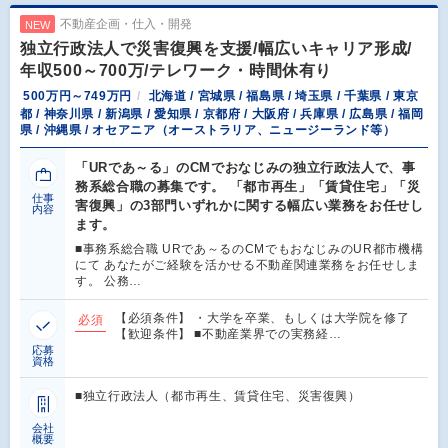
不動産企画・仕入・開発
NEW
独立行政法人で災害復興を支援/幅広いキャリア形成/
年収500～700万/テレワーク・時間休有り
500万円～749万円
北海道 / 宮城県 / 福島県 / 埼玉県 / 千葉県 / 東京
都 / 神奈川県 / 新潟県 / 愛知県 / 京都府 / 大阪府 / 兵庫県 / 広島県 / 福岡
県 / 沖縄県 / オセアニア（オーストラリア、ニュージーランド等）
「URであ～る」のCMでおなじみの独立行政法人で、事
務系総合職の募集です。 「都市再生」「賃貸住宅」「災
仕事
害復興」の3部門いずれかに関する幅広い業務をお任せし
内容
ます。
■事務系総合職 URであ～るのCMでもおなじみのUR都市機構
にて あなたがご経験を活かせる不動産関連業務をお任せしま
す。 公務…
【必須条件】 ・大学を卒業、もしくは大学院を修了
必須
【歓迎条件】 ■不動産業界での実務経…
応募
資格
■独立行政法人（都市再生、賃貸住宅、災害復興）
会社
概要