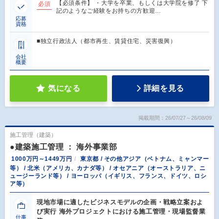
【必須条件】 ・大学を卒業、もしくは大学院を修了 下
必須
記のようなご経験をお持ちの方歓迎…
応募
資格
■独立行政法人（都市再生、賃貸住宅、災害復興）
会社
概要
気になる
詳細を見る
掲載期間：26/07/27～26/08/09
施工管理（建築）
●建築施工管理 ： 海外事業部
1000万円～1449万円
東京都 / その他アジア（ベトナム、ミャンマー
等） / 北米（アメリカ、カナダ等） / オセアニア（オーストラリア、ニ
ュージーランド等） / ヨーロッパ（イギリス、フランス、ドイツ、ロシ
ア等）
現地市場に適したビジネスモデルの企画・戦略立案およ
び実行 海外プロジェクトにおける施工管理・現場監督業
仕事