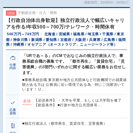
掲載期間：26/08/04～26/08/17
不動産企画・仕入・開発
NEW
【行政自治体出身歓迎】独立行政法人で幅広いキャリ
アを作る/年収500～700万/テレワーク・時間休有
500万円～749万円
北海道 / 宮城県 / 福島県 / 埼玉県 / 千葉県 / 東京
都 / 神奈川県 / 新潟県 / 愛知県 / 京都府 / 大阪府 / 兵庫県 / 広島県 / 福岡
県 / 沖縄県 / オセアニア（オーストラリア、ニュージーランド等）
「URであ～る」のCMでおなじみの独立行政法人で、事
務系総合職の募集です。 「都市再生」「賃貸住宅」「災
仕事
害復興」の3部門いずれかに関する幅広い業務をお任せし
内容
ます。
■事務系総合職 東京都や地方公共団体など行政機関での就業経
験がある方は 公務員に近い環境である為、特にご活躍頂いて
います！ U…
【必須条件】 ・大学を卒業、もしくは大学院を修了
必須
【歓迎条件】 ■行政や地方公共団体等…
応募
資格
■独立行政法人（都市再生、賃貸住宅、災害復興）
会社