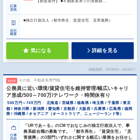
【歓迎条件】 ■不動産業界での実務経…
応募
資格
■独立行政法人（都市再生、賃貸住宅、災害復興）
会社
概要
気になる
詳細を見る
掲載期間：26/08/04～26/08/17
その他、不動産系専門職
NEW
公務員に近い環境/賃貸住宅を維持管理/幅広いキャリ
ア形成/500～700万/テレワーク・時間休有り
500万円～749万円
北海道 / 宮城県 / 福島県 / 埼玉県 / 千葉県 / 東京
都 / 神奈川県 / 新潟県 / 愛知県 / 京都府 / 大阪府 / 兵庫県 / 広島県 / 福岡
県 / 沖縄県 / オセアニア（オーストラリア、ニュージーランド等）
「URであ～る」のCMでおなじみの独立行政法人で、事
務系総合職の募集です。 「都市再生」「賃貸住宅」「災
仕事
害復興」の3部門いずれかに関する幅広い業務をお任せし
内容