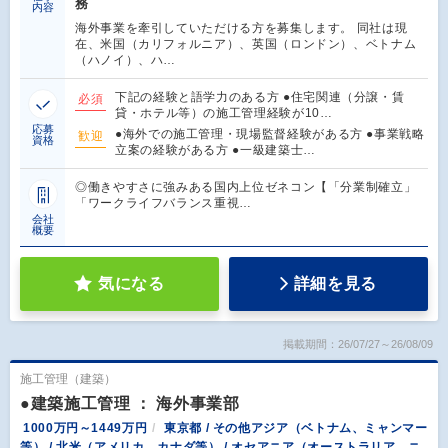
務
内容
海外事業を牽引していただける方を募集します。 同社は現
在、米国（カリフォルニア）、英国（ロンドン）、ベトナム
（ハノイ）、ハ…
下記の経験と語学力のある方 ●住宅関連（分譲・賃
必須
貸・ホテル等）の施工管理経験が10…
応募
●海外での施工管理・現場監督経験がある方 ●事業戦略
歓迎
資格
立案の経験がある方 ●一級建築士…
◎働きやすさに強みある国内上位ゼネコン【「分業制確立」
「ワークライフバランス重視…
会社
概要
気になる
詳細を見る
掲載期間：26/07/27～26/08/09
施工管理（建築）
●建築施工管理 ： 海外事業部
1000万円～1449万円
東京都 / その他アジア（ベトナム、ミャンマー
等） / 北米（アメリカ、カナダ等） / オセアニア（オーストラリア、ニ