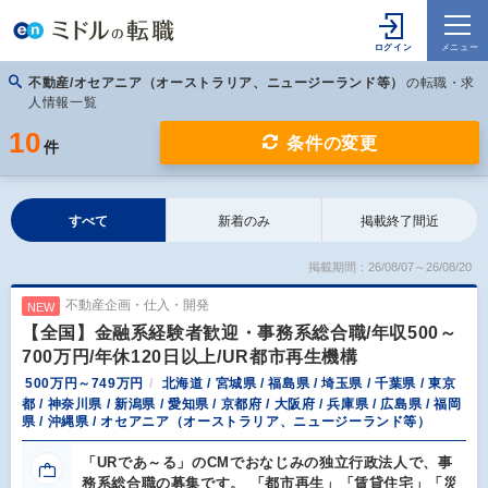
不動産/オセアニア（オーストラリア、ニュージーランド等）
の転職・求
人情報一覧
10
条件の変更
件
すべて
新着のみ
掲載終了間近
掲載期間：26/08/07～26/08/20
不動産企画・仕入・開発
NEW
【全国】金融系経験者歓迎・事務系総合職/年収500～
700万円/年休120日以上/UR都市再生機構
500万円～749万円
北海道 / 宮城県 / 福島県 / 埼玉県 / 千葉県 / 東京
都 / 神奈川県 / 新潟県 / 愛知県 / 京都府 / 大阪府 / 兵庫県 / 広島県 / 福岡
県 / 沖縄県 / オセアニア（オーストラリア、ニュージーランド等）
「URであ～る」のCMでおなじみの独立行政法人で、事
務系総合職の募集です。 「都市再生」「賃貸住宅」「災