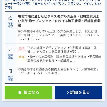
ュージーランド等） / ヨーロッパ（イギリス、フランス、ドイツ、ロシ
ア等）
現地市場に適したビジネスモデルの企画・戦略立案およ
び実行 海外プロジェクトにおける施工管理・現場監督業
仕事
務
内容
海外事業を牽引していただける方を募集します。 同社は現
在、米国（カリフォルニア）、英国（ロンドン）、ベトナム
（ハノイ）、ハ…
下記の経験と語学力のある方 ●住宅関連（分譲・賃
必須
貸・ホテル等）の施工管理経験が10…
応募
●海外での施工管理・現場監督経験がある方 ●事業戦略
歓迎
資格
立案の経験がある方 ●一級建築士…
◎働きやすさに強みある国内上位ゼネコン【「分業制確立」
「ワークライフバランス重視…
会社
概要
気になる
詳細を見る