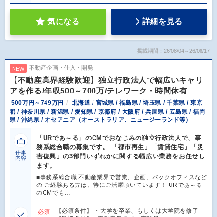
気になる
詳細を見る
掲載期間：26/08/04～26/08/17
不動産企画・仕入・開発
NEW
【不動産業界経験歓迎】独立行政法人で幅広いキャリ
アを作る/年収500～700万/テレワーク・時間休有
500万円～749万円
北海道 / 宮城県 / 福島県 / 埼玉県 / 千葉県 / 東京
都 / 神奈川県 / 新潟県 / 愛知県 / 京都府 / 大阪府 / 兵庫県 / 広島県 / 福岡
県 / 沖縄県 / オセアニア（オーストラリア、ニュージーランド等）
「URであ～る」のCMでおなじみの独立行政法人で、事
務系総合職の募集です。 「都市再生」「賃貸住宅」「災
仕事
害復興」の3部門いずれかに関する幅広い業務をお任せし
内容
ます。
■事務系総合職 不動産業界で営業、企画、バックオフィスなど
の ご経験ある方は、特にご活躍頂いています！ URであ～る
のCMでも…
【必須条件】 ・大学を卒業、もしくは大学院を修了
必須