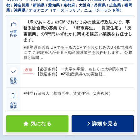
都 / 神奈川県 / 新潟県 / 愛知県 / 京都府 / 大阪府 / 兵庫県 / 広島県 / 福岡
県 / 沖縄県 / オセアニア（オーストラリア、ニュージーランド等）
「URであ～る」のCMでおなじみの独立行政法人で、事
務系総合職の募集です。 「都市再生」「賃貸住宅」「災
仕事
害復興」の3部門いずれかに関する幅広い業務をお任せし
内容
ます。
■事務系総合職 URであ～るのCMでもおなじみのUR都市機構
にて ご経験を活かせる不動産関連業務をお任せします。 公務
員と民間…
【必須条件】 ・大学を卒業、もしくは大学院を修了
必須
【歓迎条件】 ■不動産業界での実務経…
応募
資格
■独立行政法人（都市再生、賃貸住宅、災害復興）
会社
概要
気になる
詳細を見る