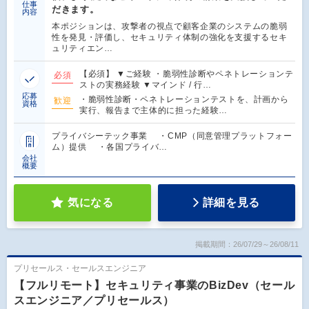
仕事
だきます。
内容
本ポジションは、攻撃者の視点で顧客企業のシステムの脆弱
性を発見・評価し、セキュリティ体制の強化を支援するセキ
ュリティエン…
【必須】 ▼ご経験 ・脆弱性診断やペネトレーションテ
必須
ストの実務経験 ▼マインド / 行…
応募
・脆弱性診断・ペネトレーションテストを、計画から
歓迎
資格
実行、報告まで主体的に担った経験…
プライバシーテック事業 ・CMP（同意管理プラットフォー
ム）提供 ・各国プライバ…
会社
概要
気になる
詳細を見る
掲載期間：26/07/29～26/08/11
プリセールス・セールスエンジニア
【フルリモート】セキュリティ事業のBizDev（セール
スエンジニア／プリセールス）