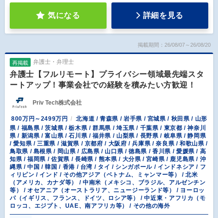
気になる
詳細を見る
掲載期間：26/08/07～26/08/20
弁護士・弁理士
再掲載
弁護士【フルリモート】プライバシー領域最先端スタ
ートアップ！事業会社での経験を積みたい方歓迎！
Priv Tech株式会社
800万円～2499万円
北海道 / 青森県 / 岩手県 / 宮城県 / 秋田県 / 山形
県 / 福島県 / 茨城県 / 栃木県 / 群馬県 / 埼玉県 / 千葉県 / 東京都 / 神奈川
県 / 新潟県 / 富山県 / 石川県 / 福井県 / 山梨県 / 長野県 / 岐阜県 / 静岡県
/ 愛知県 / 三重県 / 滋賀県 / 京都府 / 大阪府 / 兵庫県 / 奈良県 / 和歌山県 /
鳥取県 / 島根県 / 岡山県 / 広島県 / 山口県 / 徳島県 / 香川県 / 愛媛県 / 高
知県 / 福岡県 / 佐賀県 / 長崎県 / 熊本県 / 大分県 / 宮崎県 / 鹿児島県 / 沖
縄県 / 中国 / 韓国 / 香港 / 台湾 / タイ / シンガポール / インドネシア / フ
ィリピン / インド / その他アジア（ベトナム、ミャンマー等） / 北米
（アメリカ、カナダ等） / 中南米（メキシコ、ブラジル、アルゼンチン
等） / オセアニア（オーストラリア、ニュージーランド等） / ヨーロッ
パ（イギリス、フランス、ドイツ、ロシア等） / 中近東・アフリカ（モ
ロッコ、エジプト、UAE、南アフリカ等） / その他の海外