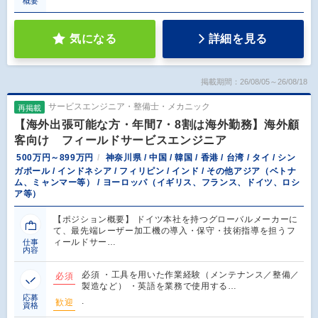
概要
気になる
詳細を見る
掲載期間：26/08/05～26/08/18
サービスエンジニア・整備士・メカニック
再掲載
【海外出張可能な方・年間7・8割は海外勤務】海外顧
客向け フィールドサービスエンジニア
500万円～899万円
神奈川県 / 中国 / 韓国 / 香港 / 台湾 / タイ / シン
ガポール / インドネシア / フィリピン / インド / その他アジア（ベトナ
ム、ミャンマー等） / ヨーロッパ（イギリス、フランス、ドイツ、ロシ
ア等）
【ポジション概要】 ドイツ本社を持つグローバルメーカーに
て、最先端レーザー加工機の導入・保守・技術指導を担うフ
ィールドサー…
仕事
内容
必須 ・工具を用いた作業経験（メンテナンス／整備／
必須
製造など） ・英語を業務で使用する…
応募
.
歓迎
資格