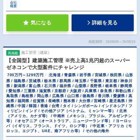
会社
概要
気になる
詳細を見る
掲載期間：26/08/06～26/08/19
施工管理（建築）
再掲載
【全国型】建築施工管理 ※売上高1兆円超のスーパー
ゼネコンで大型案件にチャレンジ
700万円～1299万円
北海道 / 青森県 / 岩手県 / 宮城県 / 秋田県 / 山形
県 / 福島県 / 茨城県 / 栃木県 / 群馬県 / 埼玉県 / 千葉県 / 東京都 / 神奈川
県 / 新潟県 / 富山県 / 石川県 / 福井県 / 山梨県 / 長野県 / 岐阜県 / 静岡県
/ 愛知県 / 三重県 / 滋賀県 / 京都府 / 大阪府 / 兵庫県 / 奈良県 / 和歌山県 /
鳥取県 / 島根県 / 岡山県 / 広島県 / 山口県 / 徳島県 / 香川県 / 愛媛県 / 高
知県 / 福岡県 / 佐賀県 / 長崎県 / 熊本県 / 大分県 / 宮崎県 / 鹿児島県 / 沖
縄県 / 中国 / 韓国 / 香港 / 台湾 / タイ / シンガポール / インドネシア / フ
ィリピン / インド / その他アジア（ベトナム、ミャンマー等） / 北米
（アメリカ、カナダ等） / 中南米（メキシコ、ブラジル、アルゼンチン
等） / オセアニア（オーストラリア、ニュージーランド等） / ヨーロッ
パ（イギリス、フランス、ドイツ、ロシア等） / 中近東・アフリカ（モ
ロッコ、エジプト、UAE、南アフリカ等） / その他の海外