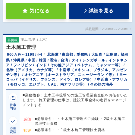
気になる
詳細を見る
掲載期間：26/08/06～26/08/19
施工管理（土木）
再掲載
土木施工管理
600万円～1199万円
北海道 / 東京都 / 愛知県 / 大阪府 / 広島県 / 福岡
県 / 沖縄県 / 中国 / 韓国 / 香港 / 台湾 / タイ / シンガポール / インドネシ
ア / フィリピン / インド / その他アジア（ベトナム、ミャンマー等） /
北米（アメリカ、カナダ等） / 中南米（メキシコ、ブラジル、アルゼン
チン等） / オセアニア（オーストラリア、ニュージーランド等） / ヨー
ロッパ（イギリス、フランス、ドイツ、ロシア等） / 中近東・アフリカ
（モロッコ、エジプト、UAE、南アフリカ等） / その他の海外
■業務概容：土木工事現場での施工管理業務全般をお任せいた
します。 施工管理の仕事は、建設工事全体の進行をマネージ
メントする…
仕事
内容
■必須条件： ・土木施工管理のご経験 ・2級土木施工
必須
管理技士資格
応募
■必須条件： ・1級土木施工管理技士資格
歓迎
資格