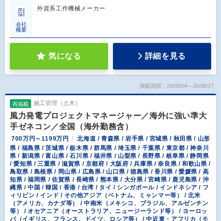
外資系工作機械メーカー
会社
概要
気になる
詳細を見る
掲載期間：26/08/04～26/08/17
施工管理（土木）
再掲載
風力発電プロジェクトマネージャー／海外に強い準大
手ゼネコン／全国（海外勤務含）
700万円～1199万円
北海道 / 青森県 / 岩手県 / 宮城県 / 秋田県 / 山形
県 / 福島県 / 茨城県 / 栃木県 / 群馬県 / 埼玉県 / 千葉県 / 東京都 / 神奈川
県 / 新潟県 / 富山県 / 石川県 / 福井県 / 山梨県 / 長野県 / 岐阜県 / 静岡県
/ 愛知県 / 三重県 / 滋賀県 / 京都府 / 大阪府 / 兵庫県 / 奈良県 / 和歌山県 /
鳥取県 / 島根県 / 岡山県 / 広島県 / 山口県 / 徳島県 / 香川県 / 愛媛県 / 高
知県 / 福岡県 / 佐賀県 / 長崎県 / 熊本県 / 大分県 / 宮崎県 / 鹿児島県 / 沖
縄県 / 中国 / 韓国 / 香港 / 台湾 / タイ / シンガポール / インドネシア / フ
ィリピン / インド / その他アジア（ベトナム、ミャンマー等） / 北米
（アメリカ、カナダ等） / 中南米（メキシコ、ブラジル、アルゼンチン
等） / オセアニア（オーストラリア、ニュージーランド等） / ヨーロッ
パ（イギリス、フランス、ドイツ、ロシア等） / 中近東・アフリカ（モ