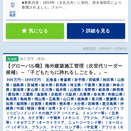
■事業内容：1804年（文化元年）に初代、清水喜助氏により
創業されました。グルー…
会社
概要
気になる
詳細を見る
掲載期間：26/08/06～26/08/19
施工管理（建築）
再掲載
【グローバル職】海外建築施工管理（次世代リーダー
候補）～「子どもたちに誇れるしごとを。」～
900万円～1999万円
北海道 / 青森県 / 岩手県 / 宮城県 / 秋田県 / 山形
県 / 福島県 / 茨城県 / 栃木県 / 群馬県 / 埼玉県 / 千葉県 / 東京都 / 神奈川
県 / 新潟県 / 富山県 / 石川県 / 福井県 / 山梨県 / 長野県 / 岐阜県 / 静岡県
/ 愛知県 / 三重県 / 滋賀県 / 京都府 / 大阪府 / 兵庫県 / 奈良県 / 和歌山県 /
鳥取県 / 島根県 / 岡山県 / 広島県 / 山口県 / 徳島県 / 香川県 / 愛媛県 / 高
知県 / 福岡県 / 佐賀県 / 長崎県 / 熊本県 / 大分県 / 宮崎県 / 鹿児島県 / 沖
縄県 / 中国 / 韓国 / 香港 / 台湾 / タイ / シンガポール / インドネシア / フ
ィリピン / インド / その他アジア（ベトナム、ミャンマー等） / 北米
（アメリカ、カナダ等） / 中南米（メキシコ、ブラジル、アルゼンチン
等） / オセアニア（オーストラリア、ニュージーランド等） / ヨーロッ
パ（イギリス、フランス、ドイツ、ロシア等） / 中近東・アフリカ（モ