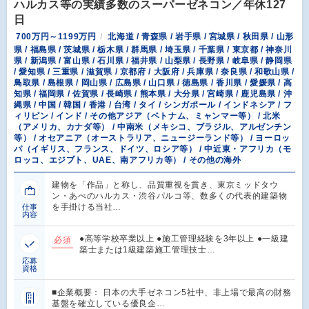
ハルカス等の実績多数のスーパーゼネコン／年休127
日
700万円～1199万円
北海道 / 青森県 / 岩手県 / 宮城県 / 秋田県 / 山形
県 / 福島県 / 茨城県 / 栃木県 / 群馬県 / 埼玉県 / 千葉県 / 東京都 / 神奈川
県 / 新潟県 / 富山県 / 石川県 / 福井県 / 山梨県 / 長野県 / 岐阜県 / 静岡県
/ 愛知県 / 三重県 / 滋賀県 / 京都府 / 大阪府 / 兵庫県 / 奈良県 / 和歌山県 /
鳥取県 / 島根県 / 岡山県 / 広島県 / 山口県 / 徳島県 / 香川県 / 愛媛県 / 高
知県 / 福岡県 / 佐賀県 / 長崎県 / 熊本県 / 大分県 / 宮崎県 / 鹿児島県 / 沖
縄県 / 中国 / 韓国 / 香港 / 台湾 / タイ / シンガポール / インドネシア / フ
ィリピン / インド / その他アジア（ベトナム、ミャンマー等） / 北米
（アメリカ、カナダ等） / 中南米（メキシコ、ブラジル、アルゼンチン
等） / オセアニア（オーストラリア、ニュージーランド等） / ヨーロッ
パ（イギリス、フランス、ドイツ、ロシア等） / 中近東・アフリカ（モ
ロッコ、エジプト、UAE、南アフリカ等） / その他の海外
建物を「作品」と称し、品質重視を貫き、東京ミッドタウ
ン・あべのハルカス・渋谷パルコ等、数多くの代表的建築物
を手掛ける当社…
仕事
内容
●高等学校卒業以上 ●施工管理経験を3年以上 ●一級建
必須
築士または1級建築施工管理技士…
応募
資格
■企業概要： 日本の大手ゼネコン5社中、非上場で最高の財務
基盤を確立している優良企…