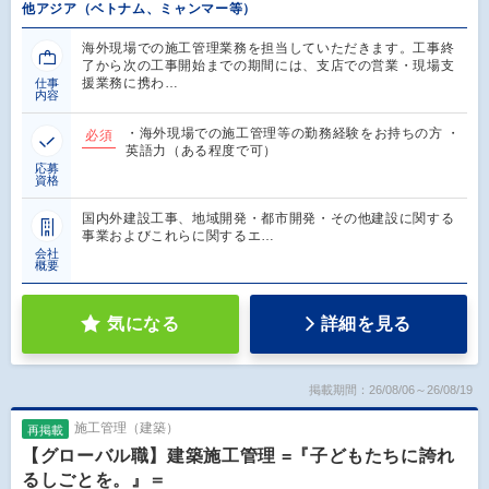
他アジア（ベトナム、ミャンマー等）
海外現場での施工管理業務を担当していただきます。工事終
了から次の工事開始までの期間には、支店での営業・現場支
援業務に携わ…
仕事
内容
・海外現場での施工管理等の勤務経験をお持ちの方 ・
必須
英語力（ある程度で可）
応募
資格
国内外建設工事、地域開発・都市開発・その他建設に関する
事業およびこれらに関するエ…
会社
概要
気になる
詳細を見る
掲載期間：26/08/06～26/08/19
施工管理（建築）
再掲載
【グローバル職】建築施工管理 =『子どもたちに誇れ
るしごとを。』＝