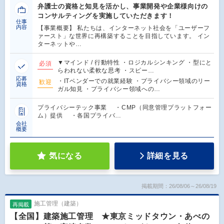
弁護士の資格と知見を活かし、事業開発や企業様向けの
コンサルティングを実施していただきます！
仕事
内容
【事業概要】 私たちは、インターネット社会を「ユーザーフ
ァースト」な世界に再構築することを目指しています。 イン
ターネットや…
▼マインド / 行動特性 ・ロジカルシンキング ・型にと
必須
らわれない柔軟な思考 ・スピー…
応募
・ITベンダーでの就業経験 ・プライバシー領域のリー
歓迎
資格
ガル知見 ・プライバシー領域への…
プライバシーテック事業 ・CMP（同意管理プラットフォー
ム）提供 ・各国プライバ…
会社
概要
気になる
詳細を見る
掲載期間：26/08/06～26/08/19
施工管理（建築）
再掲載
【全国】建築施工管理 ★東京ミッドタウン・あべの