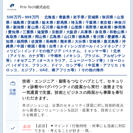
Priv Tech株式会社
500万円～999万円
北海道 / 青森県 / 岩手県 / 宮城県 / 秋田県 / 山形
県 / 福島県 / 茨城県 / 栃木県 / 群馬県 / 埼玉県 / 千葉県 / 東京都 / 神奈川
県 / 新潟県 / 富山県 / 石川県 / 福井県 / 山梨県 / 長野県 / 岐阜県 / 静岡県
/ 愛知県 / 三重県 / 滋賀県 / 京都府 / 大阪府 / 兵庫県 / 奈良県 / 和歌山県 /
鳥取県 / 島根県 / 岡山県 / 広島県 / 山口県 / 徳島県 / 香川県 / 愛媛県 / 高
知県 / 福岡県 / 佐賀県 / 長崎県 / 熊本県 / 大分県 / 宮崎県 / 鹿児島県 / 沖
縄県 / 中国 / 韓国 / 香港 / 台湾 / タイ / シンガポール / インドネシア / フ
ィリピン / インド / その他アジア（ベトナム、ミャンマー等） / 北米
（アメリカ、カナダ等） / 中南米（メキシコ、ブラジル、アルゼンチン
等） / オセアニア（オーストラリア、ニュージーランド等） / ヨーロッ
パ（イギリス、フランス、ドイツ、ロシア等） / 中近東・アフリカ（モ
ロッコ、エジプト、UAE、南アフリカ等） / その他の海外
技術・エンジニア・顧客をつなぐハブとして、セキュリ
ティ診断やバグバウンティの提案から実行・改善までを
仕事
一気通貫で支援。技術とビジネスの両面から事業を牽引
内容
いただきます。
本ポジションは、企業のセキュリティ課題に対し技術的視点
から最適なソリューションを設計・提案する、技術とビジネ
スを橋渡しす…
【必須】 ▼マインド / 行動特性 ・何事にも迅速に対応
必須
できる ・考えることが好き ・既…