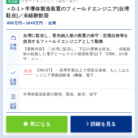
サポートエンジニア（電気・電子）
再掲載
＜D-1＞半導体製造装置のフィールドエンジニア(台湾
駐在)／未経験歓迎
800万円～1649万円
台湾
台湾に駐在し、客先納入後の装置の保守・定期点検等を
担当するフィールドエンジニアとして勤務
仕事
内容
【業務内容】 〇台湾に駐在し、下記の業務を担当。 ・先端技
術の結集した電子ビームマスク描画装置(以下「EBM」)の保
守・メン…
【MUST】 ・高専卒業以上で理系出身者、もしくはエ
必須
ンジニア業務経験者（機械、電子…
応募
資格
半導体製造装置の開発、製造、販売、保守
会社
概要
気になる
詳細を見る