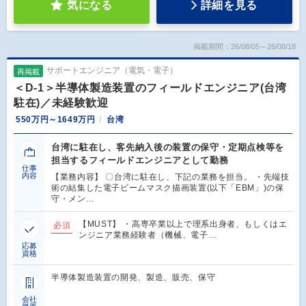
気になる
詳細を見る
掲載期間：26/08/05～26/08/18
サポートエンジニア（電気・電子）
再掲載
＜D-1＞半導体製造装置のフィールドエンジニア(台湾
駐在)／未経験歓迎
550万円～1649万円
台湾
台湾に駐在し、客先納入後の装置の保守・定期点検等を
担当するフィールドエンジニアとして勤務
仕事
内容
【業務内容】 〇台湾に駐在し、下記の業務を担当。 ・先端技
術の結集した電子ビームマスク描画装置(以下「EBM」)の保
守・メン…
【MUST】 ・高専卒業以上で理系出身者、もしくはエ
必須
ンジニア業務経験者（機械、電子…
応募
資格
半導体製造装置の開発、製造、販売、保守
会社