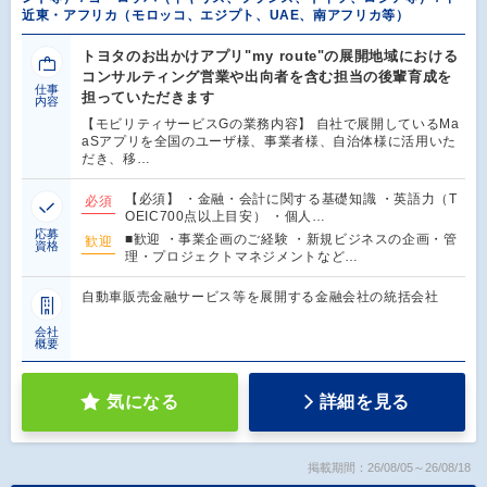
近東・アフリカ（モロッコ、エジプト、UAE、南アフリカ等）
トヨタのお出かけアプリ"my route"の展開地域における
コンサルティング営業や出向者を含む担当の後輩育成を
仕事
担っていただきます
内容
【モビリティサービスGの業務内容】 自社で展開しているMa
aSアプリを全国のユーザ様、事業者様、自治体様に活用いた
だき、移…
【必須】 ・金融・会計に関する基礎知識 ・英語力（T
必須
OEIC700点以上目安） ・個人…
応募
■歓迎 ・事業企画のご経験 ・新規ビジネスの企画・管
歓迎
資格
理・プロジェクトマネジメントなど…
自動車販売金融サービス等を展開する金融会社の統括会社
会社
概要
気になる
詳細を見る
掲載期間：26/08/05～26/08/18