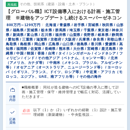
その他、技術系（建築・設備・土木・プラント）
再掲載
【グローバル職】ICT設備導入における計画・施工管
理 ※建物をアップデートし続けるスーパーゼネコン
800万円～1299万円
北海道 / 青森県 / 岩手県 / 宮城県 / 秋田県 / 山形
県 / 福島県 / 茨城県 / 栃木県 / 群馬県 / 埼玉県 / 千葉県 / 東京都 / 神奈川
県 / 新潟県 / 富山県 / 石川県 / 福井県 / 山梨県 / 長野県 / 岐阜県 / 静岡県
/ 愛知県 / 三重県 / 滋賀県 / 京都府 / 大阪府 / 兵庫県 / 奈良県 / 和歌山県 /
鳥取県 / 島根県 / 岡山県 / 広島県 / 山口県 / 徳島県 / 香川県 / 愛媛県 / 高
知県 / 福岡県 / 佐賀県 / 長崎県 / 熊本県 / 大分県 / 宮崎県 / 鹿児島県 / 沖
縄県 / 中国 / 韓国 / 香港 / 台湾 / タイ / シンガポール / インドネシア / フ
ィリピン / インド / その他アジア（ベトナム、ミャンマー等） / 北米
（アメリカ、カナダ等） / 中南米（メキシコ、ブラジル、アルゼンチン
等） / オセアニア（オーストラリア、ニュージーランド等） / ヨーロッ
パ（イギリス、フランス、ドイツ、ロシア等） / 中近東・アフリカ（モ
ロッコ、エジプト、UAE、南アフリカ等） / その他の海外
■職種概要： 同社が造る建物へのICT設備の導入に際して計
画・施工管理・保守・維持管理まで幅広く対応、活躍してい
ただきます…
仕事
内容
以下（1）か（2）いずれかの経験 （1）設計・施工管
必須
理経験（新築建物） ・中央監視設…
応募
資格