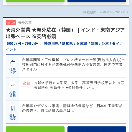
掲載期間：26/08/05～26/08/18
海外営業
NEW
★海外営業 ★海外駐在（韓国）｜インド・東南アジア
出張ベース ※英語必須
600万円～799万円
神奈川県 / 愛知県 / 兵庫県 / 韓国 / 台湾 / タイ /
インド
自動車関連・工作機械・プレス機メーカー等(現地法人含む)の
技術部門に対する産業機械付帯機器の提案営業。国内で営業
スタイル…
仕事
内容
＜最終学歴＞大学院、大学、高等専門学校卒以上 ＜応
必須
募資格/応募条件＞ ■必須条件：い…
応募
資格
自動車やデジタル家電、情報通信機器など、日本の工業製品
の優秀さ、特に品質の高さは…
会社
概要