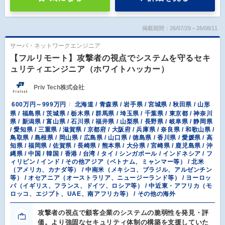
掲載期間：26/07/29～26/08/11
サーバ・ネットワークエンジニア
【フルリモート】攻撃者の視点でシステムを守るセキ
ュリティエンジニア（ホワイトハッカー）
Priv Tech株式会社
600万円～999万円
北海道 / 青森県 / 岩手県 / 宮城県 / 秋田県 / 山形
県 / 福島県 / 茨城県 / 栃木県 / 群馬県 / 埼玉県 / 千葉県 / 東京都 / 神奈川
県 / 新潟県 / 富山県 / 石川県 / 福井県 / 山梨県 / 長野県 / 岐阜県 / 静岡県
/ 愛知県 / 三重県 / 滋賀県 / 京都府 / 大阪府 / 兵庫県 / 奈良県 / 和歌山県 /
鳥取県 / 島根県 / 岡山県 / 広島県 / 山口県 / 徳島県 / 香川県 / 愛媛県 / 高
知県 / 福岡県 / 佐賀県 / 長崎県 / 熊本県 / 大分県 / 宮崎県 / 鹿児島県 / 沖
縄県 / 中国 / 韓国 / 香港 / 台湾 / タイ / シンガポール / インドネシア / フ
ィリピン / インド / その他アジア（ベトナム、ミャンマー等） / 北米
（アメリカ、カナダ等） / 中南米（メキシコ、ブラジル、アルゼンチン
等） / オセアニア（オーストラリア、ニュージーランド等） / ヨーロッ
パ（イギリス、フランス、ドイツ、ロシア等） / 中近東・アフリカ（モ
ロッコ、エジプト、UAE、南アフリカ等） / その他の海外
攻撃者の視点で顧客企業のシステムの脆弱性を発見・評
価。より強固なセキュリティ体制の構築を支援していた