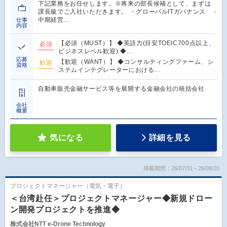
下記業務をお任せします。※将来の部長候補として、まずは
課長級でご入社いただきます。 ・グローバルITガバナンス ‐
中期経営…
仕事
内容
【必須（MUST）】 ◆英語力(目安TOEIC700点以上、
必須
ビジネスレベル歓迎) ◆…
応募
【歓迎（WANT）】 ◆コンサルティングファーム、シ
歓迎
資格
ステムインテグレーターにおける…
自動車販売金融サービス等を展開する金融会社の統括会社
会社
概要
気になる
詳細を見る
掲載期間：26/07/31～26/08/20
プロジェクトマネージャー（電気・電子）
＜台湾赴任＞プロジェクトマネージャー◆新規ドロー
ン開発プロジェクトを推進◆
株式会社NTT e-Drone Technology