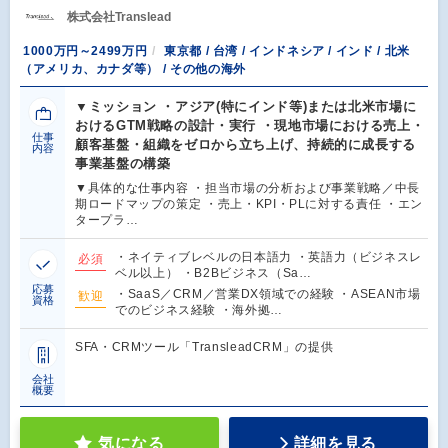
株式会社Translead
1000万円～2499万円
東京都 / 台湾 / インドネシア / インド / 北米
（アメリカ、カナダ等） / その他の海外
▼ミッション ・アジア(特にインド等)または北米市場に
おけるGTM戦略の設計・実行 ・現地市場における売上・
仕事
顧客基盤・組織をゼロから立ち上げ、持続的に成長する
内容
事業基盤の構築
▼具体的な仕事内容 ・担当市場の分析および事業戦略／中長
期ロードマップの策定 ・売上・KPI・PLに対する責任 ・エン
タープラ…
・ネイティブレベルの日本語力 ・英語力（ビジネスレ
必須
ベル以上） ・B2Bビジネス（Sa…
応募
・SaaS／CRM／営業DX領域での経験 ・ASEAN市場
歓迎
資格
でのビジネス経験 ・海外拠…
SFA・CRMツール「TransleadCRM」の提供
会社
概要
気になる
詳細を見る