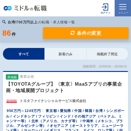
台湾/700万円以上
の転職・求人情報一覧
86
条件の変更
件
すべて
新着のみ
掲載終了間近
掲載期間：26/08/06～26/08/19
事業企画
再掲載
【TOYOTAグループ】〈東京〉MaaSアプリの事業企
画・地域展開プロジェクト
トヨタファイナンシャルサービス株式会社
950万円～1249万円
東京都 / 愛知県 / 中国 / 韓国 / 台湾 / シンガポー
ル / インドネシア / フィリピン / インド / その他アジア（ベトナム、ミ
ャンマー等） / 北米（アメリカ、カナダ等） / 中南米（メキシコ、ブラ
ジル、アルゼンチン等） / オセアニア（オーストラリア、ニュージーラ
ンド等） / ヨーロッパ（イギリス、フランス、ドイツ、ロシア等） / 中