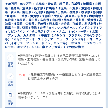
600万円～999万円
北海道 / 青森県 / 岩手県 / 宮城県 / 秋田県 / 山形
県 / 福島県 / 茨城県 / 栃木県 / 群馬県 / 埼玉県 / 千葉県 / 東京都 / 神奈川
県 / 新潟県 / 富山県 / 石川県 / 福井県 / 山梨県 / 長野県 / 岐阜県 / 静岡県
/ 愛知県 / 三重県 / 滋賀県 / 京都府 / 大阪府 / 兵庫県 / 奈良県 / 和歌山県 /
鳥取県 / 島根県 / 岡山県 / 広島県 / 山口県 / 徳島県 / 香川県 / 愛媛県 / 高
知県 / 福岡県 / 佐賀県 / 長崎県 / 熊本県 / 大分県 / 宮崎県 / 鹿児島県 / 沖
縄県 / 中国 / 韓国 / 香港 / 台湾 / タイ / シンガポール / インドネシア / フ
ィリピン / インド / その他アジア（ベトナム、ミャンマー等） / 北米
（アメリカ、カナダ等） / 中南米（メキシコ、ブラジル、アルゼンチン
等） / オセアニア（オーストラリア、ニュージーランド等） / ヨーロッ
パ（イギリス、フランス、ドイツ、ロシア等） / 中近東・アフリカ（モ
ロッコ、エジプト、UAE、南アフリカ等） / その他の海外
■担当業務：建築作業所における施工管理(品質管理・コスト
管理・工程管理・安全管理・環境等の管理）業務を担当して
いただきま…
仕事
内容
・建築施工管理経験 ・一級建築士または一級建築施工
必須
管理技士をお持ちの方
応募
資格
■事業内容：1804年（文化元年）に初代、清水喜助氏により
創業されました。グルー…
会社
概要