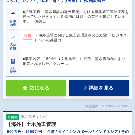
ロッコ、エジプト、UAE、南アフリカ等） / その他の海外
■担当業務： 清水建設の海外現場における建築施工管理業務を
担っていただきます。具体的には以下の業務を想定していま
す。 ・海外…
仕事
内容
・海外現場における施工管理業務のご経験 ・ビジネス
必須
レベルの英語力
応募
資格
■事業内容：1804年（文化元年）に初代、清水喜助氏により
創業されました。グルー…
会社
概要
気になる
詳細を見る
掲載期間：26/08/06～26/08/19
施工管理（土木）
再掲載
【海外】土木施工管理
900万円～1999万円
台湾 / タイ / シンガポール / インドネシア / その