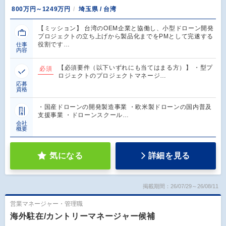
800万円～1249万円
埼玉県 / 台湾
【ミッション】 台湾のOEM企業と協働し、小型ドローン開発
プロジェクトの立ち上げから製品化までをPMとして完遂する
役割です…
仕事
内容
【必須要件（以下いずれにも当てはまる方）】 ・型プ
必須
ロジェクトのプロジェクトマネージ…
応募
資格
・国産ドローンの開発製造事業 ・欧米製ドローンの国内普及
支援事業 ・ドローンスクール…
会社
概要
気になる
詳細を見る
掲載期間：26/07/29～26/08/11
営業マネージャー・管理職
海外駐在/カントリーマネージャー候補