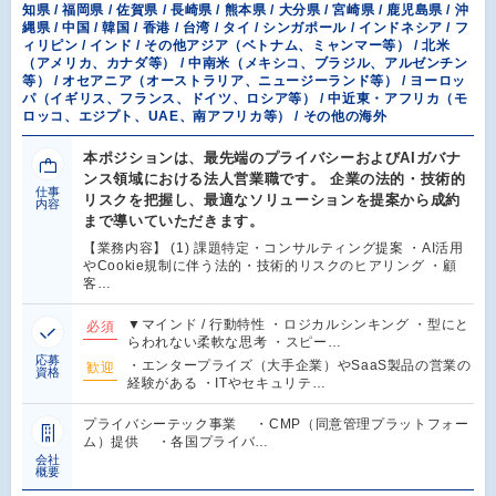
知県 / 福岡県 / 佐賀県 / 長崎県 / 熊本県 / 大分県 / 宮崎県 / 鹿児島県 / 沖
縄県 / 中国 / 韓国 / 香港 / 台湾 / タイ / シンガポール / インドネシア / フ
ィリピン / インド / その他アジア（ベトナム、ミャンマー等） / 北米
（アメリカ、カナダ等） / 中南米（メキシコ、ブラジル、アルゼンチン
等） / オセアニア（オーストラリア、ニュージーランド等） / ヨーロッ
パ（イギリス、フランス、ドイツ、ロシア等） / 中近東・アフリカ（モ
ロッコ、エジプト、UAE、南アフリカ等） / その他の海外
本ポジションは、最先端のプライバシーおよびAIガバナ
ンス領域における法人営業職です。 企業の法的・技術的
仕事
リスクを把握し、最適なソリューションを提案から成約
内容
まで導いていただきます。
【業務内容】 (1) 課題特定・コンサルティング提案 ・AI活用
やCookie規制に伴う法的・技術的リスクのヒアリング ・顧
客…
▼マインド / 行動特性 ・ロジカルシンキング ・型にと
必須
らわれない柔軟な思考 ・スピー…
応募
・エンタープライズ（大手企業）やSaaS製品の営業の
歓迎
資格
経験がある ・ITやセキュリテ…
プライバシーテック事業 ・CMP（同意管理プラットフォー
ム）提供 ・各国プライバ…
会社
概要