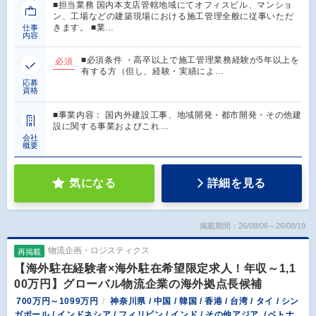
■担当業務 国内本支店管轄地域にてオフィスビル、マンショ
ン、工場などの建築現場における施工管理全般に従事いただ
きます。 ■業…
仕事
内容
■必須条件 ・高卒以上で施工管理業務経験が5年以上を
必須
有する方（但し、経験・実績によ…
応募
資格
■事業内容： 国内外建設工事、地域開発・都市開発・その他建
設に関する事業およびこれ…
会社
概要
気になる
詳細を見る
掲載期間：26/08/06～26/08/19
物流企画・ロジスティクス
再掲載
【海外駐在経験者×海外駐在希望限定求人！年収～1,1
00万円】グローバル物流企業の海外拠点長候補
700万円～1099万円
神奈川県 / 中国 / 韓国 / 香港 / 台湾 / タイ / シン
ガポール / インドネシア / フィリピン / インド / その他アジア（ベトナ