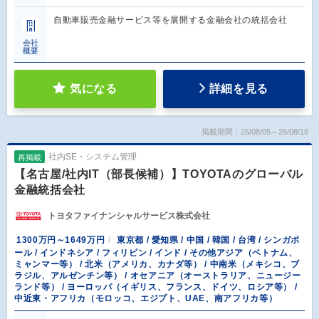
自動車販売金融サービス等を展開する金融会社の統括会社
会社
概要
気になる
詳細を見る
掲載期間：26/08/05～26/08/18
社内SE・システム管理
再掲載
【名古屋/社内IT（部長候補）】TOYOTAのグローバル
金融統括会社
トヨタファイナンシャルサービス株式会社
1300万円～1649万円
東京都 / 愛知県 / 中国 / 韓国 / 台湾 / シンガポ
ール / インドネシア / フィリピン / インド / その他アジア（ベトナム、
ミャンマー等） / 北米（アメリカ、カナダ等） / 中南米（メキシコ、ブ
ラジル、アルゼンチン等） / オセアニア（オーストラリア、ニュージー
ランド等） / ヨーロッパ（イギリス、フランス、ドイツ、ロシア等） /
中近東・アフリカ（モロッコ、エジプト、UAE、南アフリカ等）