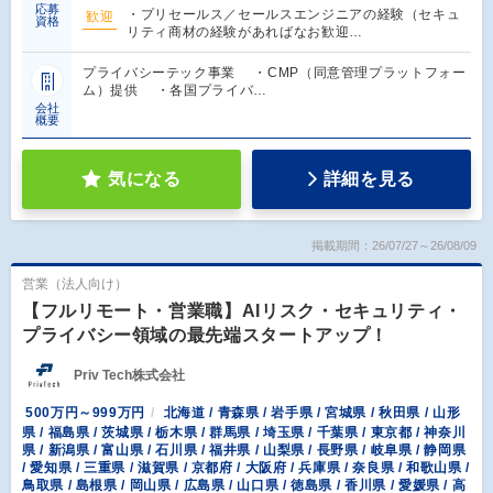
応募
・プリセールス／セールスエンジニアの経験（セキュ
歓迎
資格
リティ商材の経験があればなお歓迎…
プライバシーテック事業 ・CMP（同意管理プラットフォー
ム）提供 ・各国プライバ…
会社
概要
気になる
詳細を見る
掲載期間：26/07/27～26/08/09
営業（法人向け）
【フルリモート・営業職】AIリスク・セキュリティ・
プライバシー領域の最先端スタートアップ！
Priv Tech株式会社
500万円～999万円
北海道 / 青森県 / 岩手県 / 宮城県 / 秋田県 / 山形
県 / 福島県 / 茨城県 / 栃木県 / 群馬県 / 埼玉県 / 千葉県 / 東京都 / 神奈川
県 / 新潟県 / 富山県 / 石川県 / 福井県 / 山梨県 / 長野県 / 岐阜県 / 静岡県
/ 愛知県 / 三重県 / 滋賀県 / 京都府 / 大阪府 / 兵庫県 / 奈良県 / 和歌山県 /
鳥取県 / 島根県 / 岡山県 / 広島県 / 山口県 / 徳島県 / 香川県 / 愛媛県 / 高