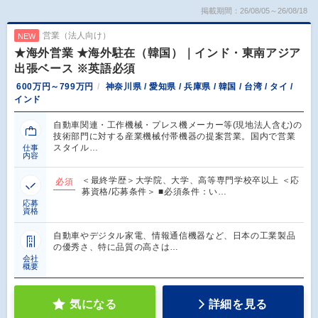
掲載期間：26/08/05～26/08/18
営業（法人向け）
NEW
★海外営業 ★海外駐在（韓国）｜インド・東南アジア
出張ベース ※英語必須
600万円～799万円
神奈川県 / 愛知県 / 兵庫県 / 韓国 / 台湾 / タイ /
インド
自動車関連・工作機械・プレス機メーカー等(現地法人含む)の
技術部門に対する産業機械付帯機器の提案営業。国内で営業
スタイル…
仕事
内容
＜最終学歴＞大学院、大学、高等専門学校卒以上 ＜応
必須
募資格/応募条件＞ ■必須条件：い…
応募
資格
自動車やデジタル家電、情報通信機器など、日本の工業製品
の優秀さ、特に品質の高さは…
会社
概要
気になる
詳細を見る