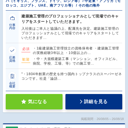
パ（イギリス、フランス、ドイツ、ロシア等） / 中近東・アフリカ（モ
ロッコ、エジプト、UAE、南アフリカ等） / その他の海外
建築施工管理のプロフェッショナルとして現場でのキャ
リアをスタートしていただきます。
仕事
内容
入社後はご本人と協議の上、配属先を決定。建築施工管理の
プロフェッショナルとして現場でのキャリアをスタートして
いただきます…
・1級建築施工管理技士の資格保有者 ・建築施工管理
必須
の実務経験3年以上 ・10億以上の…
応募
・中・大規模建築工事（マンション、オフィスビル、
歓迎
資格
病院、学校、工場、等）での施工管…
"・1804年創業の歴史を持つ国内トップクラスのスーパーゼネ
コンです。社是「論語…
会社
概要
気になる
詳細を見る
掲載期間：26/08/05～26/08/18