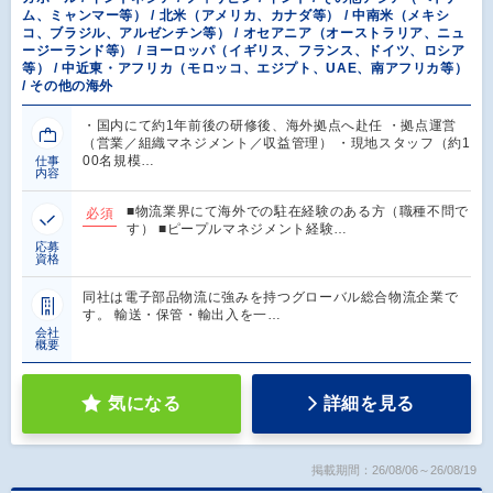
ム、ミャンマー等） / 北米（アメリカ、カナダ等） / 中南米（メキシ
コ、ブラジル、アルゼンチン等） / オセアニア（オーストラリア、ニュ
ージーランド等） / ヨーロッパ（イギリス、フランス、ドイツ、ロシア
等） / 中近東・アフリカ（モロッコ、エジプト、UAE、南アフリカ等）
/ その他の海外
・国内にて約1年前後の研修後、海外拠点へ赴任 ・拠点運営
（営業／組織マネジメント／収益管理） ・現地スタッフ（約1
00名規模…
仕事
内容
■物流業界にて海外での駐在経験のある⽅（職種不問で
必須
す） ■ピープルマネジメント経験…
応募
資格
同社は電子部品物流に強みを持つグローバル総合物流企業で
す。 輸送・保管・輸出入を一…
会社
概要
気になる
詳細を見る
掲載期間：26/08/06～26/08/19