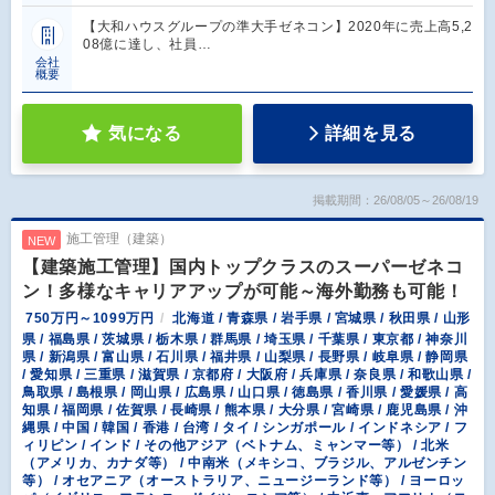
【大和ハウスグループの準大手ゼネコン】2020年に売上高5,2
08億に達し、社員…
会社
概要
気になる
詳細を見る
掲載期間：26/08/05～26/08/19
施工管理（建築）
NEW
【建築施工管理】国内トップクラスのスーパーゼネコ
ン！多様なキャリアアップが可能～海外勤務も可能！
750万円～1099万円
北海道 / 青森県 / 岩手県 / 宮城県 / 秋田県 / 山形
県 / 福島県 / 茨城県 / 栃木県 / 群馬県 / 埼玉県 / 千葉県 / 東京都 / 神奈川
県 / 新潟県 / 富山県 / 石川県 / 福井県 / 山梨県 / 長野県 / 岐阜県 / 静岡県
/ 愛知県 / 三重県 / 滋賀県 / 京都府 / 大阪府 / 兵庫県 / 奈良県 / 和歌山県 /
鳥取県 / 島根県 / 岡山県 / 広島県 / 山口県 / 徳島県 / 香川県 / 愛媛県 / 高
知県 / 福岡県 / 佐賀県 / 長崎県 / 熊本県 / 大分県 / 宮崎県 / 鹿児島県 / 沖
縄県 / 中国 / 韓国 / 香港 / 台湾 / タイ / シンガポール / インドネシア / フ
ィリピン / インド / その他アジア（ベトナム、ミャンマー等） / 北米
（アメリカ、カナダ等） / 中南米（メキシコ、ブラジル、アルゼンチン
等） / オセアニア（オーストラリア、ニュージーランド等） / ヨーロッ