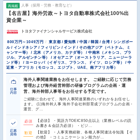
人事（採用・労務・教育など）
再掲載
【名古屋】海外労政～トヨタ自動車株式会社100%出
資企業～
トヨタファイナンシャルサービス株式会社
800万円～1049万円
東京都 / 愛知県 / 中国 / 韓国 / 台湾 / シンガポー
ル / インドネシア / フィリピン / インド / その他アジア（ベトナム、ミ
ャンマー等） / 北米（アメリカ、カナダ等） / 中南米（メキシコ、ブラ
ジル、アルゼンチン等） / オセアニア（オーストラリア、ニュージーラ
ンド等） / ヨーロッパ（イギリス、フランス、ドイツ、ロシア等） / 中
近東・アフリカ（モロッコ、エジプト、UAE、南アフリカ等）
海外人事関連業務をお任せします。 ご経験に応じて労務
管理および海外経営幹部の研修プログラムの企画・運
仕事
営、海外幹部人事等をお任せする予定です。
内容
ご経験に合わせて、海外人事関連業務のいずれかをお任せし
ます。 (1)海外幹人事 海外子会社幹部育成プログラムの企画・
運営、グ…
【必須】 ・英語力TOEIC850点以上（業務レベルの読
必須
み書き＆会話力必須） ・ビジ…
応募
【歓迎】 ・人事実務経験、各種人事関連法令知識 【そ
歓迎
資格
の他】 ・コミュニケーション能力が…