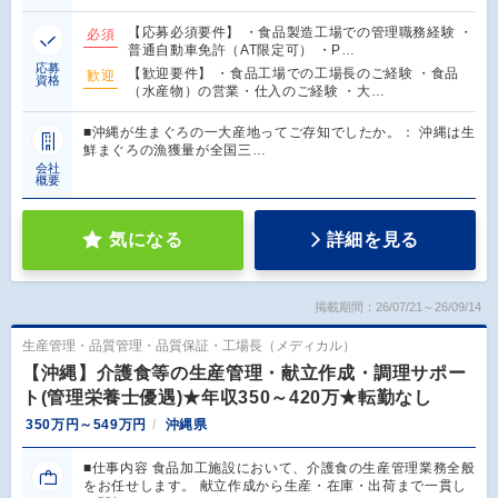
【応募必須要件】 ・食品製造工場での管理職務経験 ・
必須
普通自動車免許（AT限定可） ・P…
応募
【歓迎要件】 ・食品工場での工場長のご経験 ・食品
歓迎
資格
（水産物）の営業・仕入のご経験 ・大…
■沖縄が生まぐろの一大産地ってご存知でしたか。： 沖縄は生
鮮まぐろの漁獲量が全国三…
会社
概要
気になる
詳細を見る
掲載期間：26/07/21～26/09/14
生産管理・品質管理・品質保証・工場長（メディカル）
【沖縄】介護食等の生産管理・献立作成・調理サポー
ト(管理栄養士優遇)★年収350～420万★転勤なし
350万円～549万円
沖縄県
■仕事内容 食品加工施設において、介護食の生産管理業務全般
をお任せします。 献立作成から生産・在庫・出荷まで一貫し