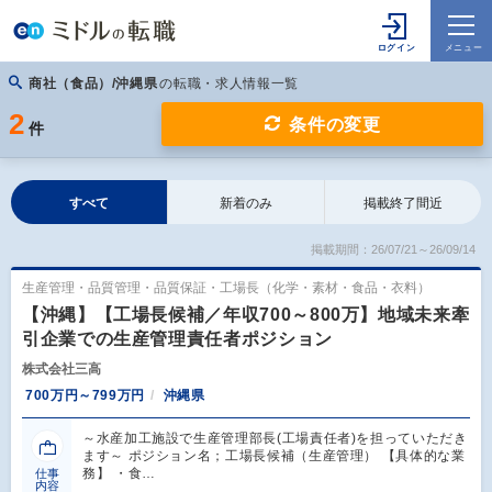
商社（食品）/沖縄県
の転職・求人情報一覧
2
条件の変更
件
すべて
新着のみ
掲載終了間近
掲載期間：26/07/21～26/09/14
生産管理・品質管理・品質保証・工場長（化学・素材・食品・衣料）
【沖縄】【工場長候補／年収700～800万】地域未来牽
引企業での生産管理責任者ポジション
株式会社三高
700万円～799万円
沖縄県
～水産加工施設で生産管理部長(工場責任者)を担っていただき
ます～ ポジション名；工場長候補（生産管理） 【具体的な業
務】 ・食…
仕事
内容