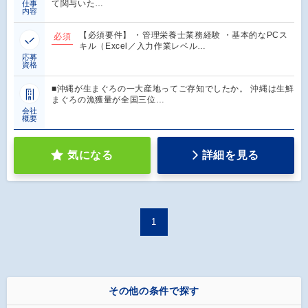
て関与いた…
仕事
内容
【必須要件】 ・管理栄養士業務経験 ・基本的なPCス
必須
キル（Excel／入力作業レベル…
応募
資格
■沖縄が生まぐろの一大産地ってご存知でしたか。 沖縄は生鮮
まぐろの漁獲量が全国三位…
会社
概要
気になる
詳細を見る
1
その他の条件で探す