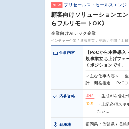
プリセールス・セールスエンジ
NEW
顧客向けソリューションエンジ
らフルリモートOK》
企業向けAIテック企業
ベンチャー企業
新規事業
英語力不問
土日
【PoCから本番導入
仕事内容
規事業立ち上げフェ
くポジションです。
＜主な仕事内容＞ ・
計・開発推進 ・PoC
必須
・生成AIを含む
応募資格
歓迎
・上記必須スキ
たシ…
福岡県 / 佐賀県 / 長崎
勤務地