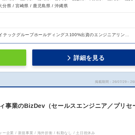
 大分県 / 宮崎県 / 鹿児島県 / 沖縄県
イテックグループホールディングス100%出資のエンジニアリン…
詳細を見る
掲載期間：26/07/29～26/
事業のBizDev（セールスエンジニア／プリセ
ャー企業
新規事業
海外折衝
転勤なし
土日祝休み