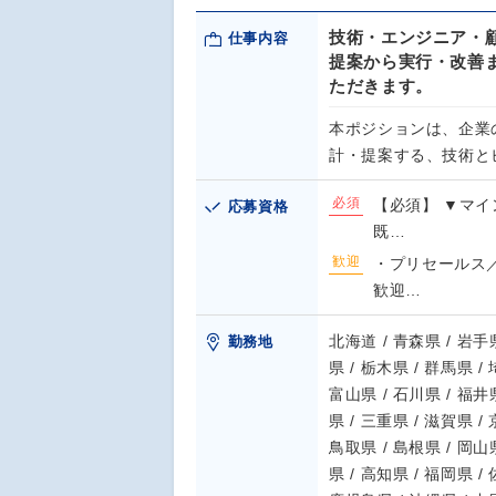
技術・エンジニア・
仕事内容
提案から実行・改善
ただきます。
本ポジションは、企業
計・提案する、技術と
必須
【必須】 ▼マイ
応募資格
既…
歓迎
・プリセールス
歓迎…
北海道 / 青森県 / 岩手県
勤務地
県 / 栃木県 / 群馬県 /
富山県 / 石川県 / 福井県
県 / 三重県 / 滋賀県 /
鳥取県 / 島根県 / 岡山県
県 / 高知県 / 福岡県 /