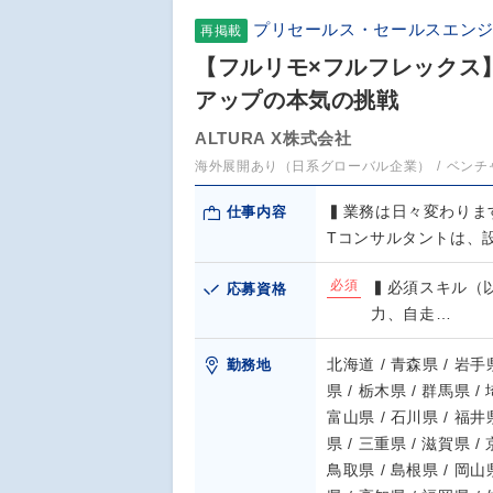
プリセールス・セールスエン
再掲載
【フルリモ×フルフレックス
アップの本気の挑戦
ALTURA X株式会社
海外展開あり（日系グローバル企業）
ベンチ
▍業務は日々変わります
仕事内容
Tコンサルタントは、
必須
▍必須スキル（
応募資格
力、自走…
北海道 / 青森県 / 岩手県
勤務地
県 / 栃木県 / 群馬県 /
富山県 / 石川県 / 福井県
県 / 三重県 / 滋賀県 /
鳥取県 / 島根県 / 岡山県