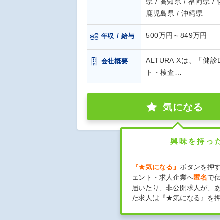
県 / 高知県 / 福岡県 /
鹿児島県 / 沖縄県
500万円～849万円
年収 / 給与
ALTURA Xは、「健
会社概要
ト・検査…
気になる
興味を持っ
『★気になる』
ボタンを押
ェント・求人企業へ
匿名
で
届いたり、非公開求人が、
た求人は『★気になる』を