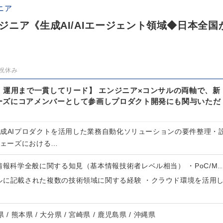
ニア
ニア《生成AI/AIエージェント領域◆日本全国
祝休み
・運用まで一貫してリード】 エンジニア×コンサルの両軸で、新
ーズにコアメンバーとして参画しプロダクト開発にも関与いただ
生成AIプロダクトを活用した業務自動化ソリューションの要件整理・
フェーズにおける…
情報科学全般に関する知見（基本情報技術者レベル相当） ・PoC/M
ルに記載された複数の技術領域に関する経験 ・クラウド環境を活用
県 / 熊本県 / 大分県 / 宮崎県 / 鹿児島県 / 沖縄県