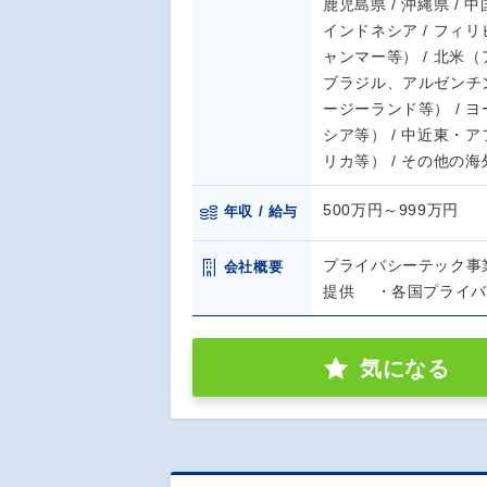
鹿児島県 / 沖縄県 / 中国
インドネシア / フィリ
ャンマー等） / 北米
ブラジル、アルゼンチン
ージーランド等） / 
シア等） / 中近東・
リカ等） / その他の海
500万円～999万円
年収 / 給与
プライバシーテック事
会社概要
提供 ・各国プライバ
気になる