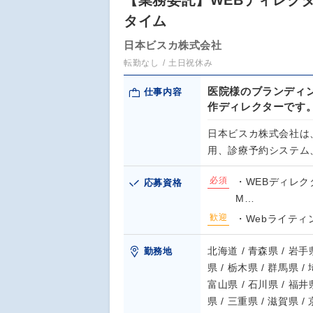
【業務委託】WEBディレク
タイム
日本ビスカ株式会社
転勤なし
土日祝休み
医院様のブランディ
仕事内容
作ディレクターです
日本ビスカ株式会社は
用、診療予約システム
必須
・WEBディレク
応募資格
M…
歓迎
・Webライティ
北海道 / 青森県 / 岩手県
勤務地
県 / 栃木県 / 群馬県 /
富山県 / 石川県 / 福井県
県 / 三重県 / 滋賀県 /