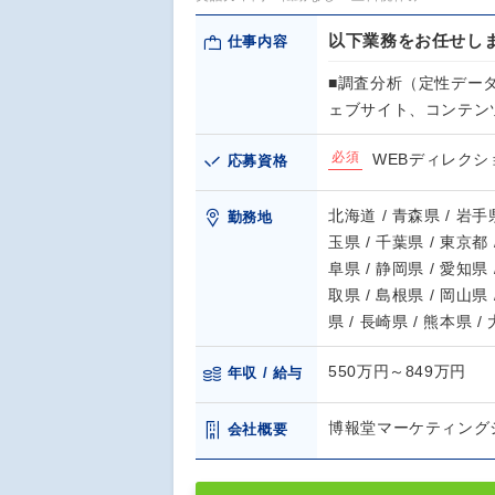
以下業務をお任せし
仕事内容
■調査分析（定性デー
ェブサイト、コンテン
必須
WEBディレク
応募資格
北海道 / 青森県 / 岩手県
勤務地
玉県 / 千葉県 / 東京都 
阜県 / 静岡県 / 愛知県 
取県 / 島根県 / 岡山県 
県 / 長崎県 / 熊本県 /
550万円～849万円
年収 / 給与
博報堂マーケティング
会社概要