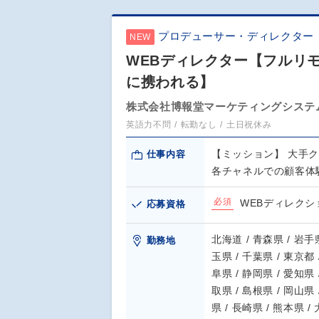
プロデューサー・ディレクター
NEW
WEBディレクター【フルリ
に携われる】
株式会社博報堂マーケティングシステ
英語力不問
転勤なし
土日祝休み
【ミッション】 大手
仕事内容
各チャネルでの顧客体
必須
WEBディレク
応募資格
北海道 / 青森県 / 岩手県
勤務地
玉県 / 千葉県 / 東京都 
阜県 / 静岡県 / 愛知県 
取県 / 島根県 / 岡山県 
県 / 長崎県 / 熊本県 /