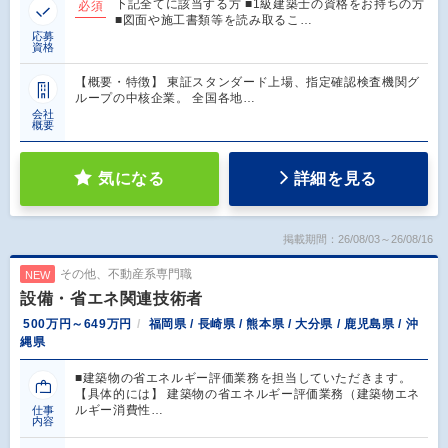
下記全てに該当する方 ■1級建築士の資格をお持ちの方
必須
■図面や施工書類等を読み取るこ…
応募
資格
【概要・特徴】 東証スタンダード上場、指定確認検査機関グ
ループの中核企業。 全国各地…
会社
概要
気になる
詳細を見る
掲載期間：26/08/03～26/08/16
その他、不動産系専門職
NEW
設備・省エネ関連技術者
500万円～649万円
福岡県 / 長崎県 / 熊本県 / 大分県 / 鹿児島県 / 沖
縄県
■建築物の省エネルギー評価業務を担当していただきます。
【具体的には】 建築物の省エネルギー評価業務（建築物エネ
ルギー消費性…
仕事
内容