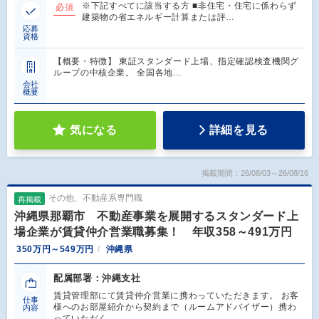
※下記すべてに該当する方 ■非住宅・住宅に係わらず
必須
建築物の省エネルギー計算または評…
応募
資格
【概要・特徴】 東証スタンダード上場、指定確認検査機関グ
ループの中核企業。 全国各地…
会社
概要
気になる
詳細を見る
掲載期間：26/08/03～26/08/16
その他、不動産系専門職
再掲載
沖縄県那覇市 不動産事業を展開するスタンダード上
場企業が賃貸仲介営業職募集！ 年収358～491万円
350万円～549万円
沖縄県
配属部署：沖縄支社
賃貸管理部にて賃貸仲介営業に携わっていただきます。 お客
仕事
様へのお部屋紹介から契約まで（ルームアドバイザー）携わ
内容
っていただく…