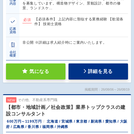
仕事
を募集しています。構造物デザイン、景観設計、都市の修
内容
景、ランドスケ…
【必須条件】 上記内容に類似する業務経験 【歓迎条
必須
件】 技術士資格
応募
資格
非公開 ※詳細は求人紹介時にご案内いたします。
会社
概要
気になる
詳細を見る
掲載期間：26/08/06～26/08/19
その他、不動産系専門職
NEW
【都市・地域計画／社会政策】業界トップクラスの建
設コンサルタント
600万円～1199万円
北海道 / 宮城県 / 東京都 / 新潟県 / 愛知県 / 大阪
府 / 広島県 / 香川県 / 福岡県 / 沖縄県