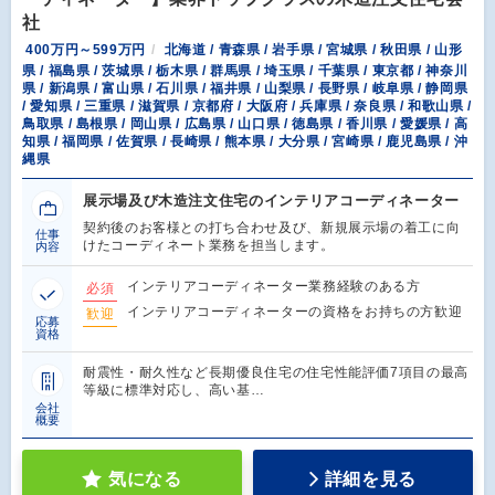
社
400万円～599万円
北海道 / 青森県 / 岩手県 / 宮城県 / 秋田県 / 山形
県 / 福島県 / 茨城県 / 栃木県 / 群馬県 / 埼玉県 / 千葉県 / 東京都 / 神奈川
県 / 新潟県 / 富山県 / 石川県 / 福井県 / 山梨県 / 長野県 / 岐阜県 / 静岡県
/ 愛知県 / 三重県 / 滋賀県 / 京都府 / 大阪府 / 兵庫県 / 奈良県 / 和歌山県 /
鳥取県 / 島根県 / 岡山県 / 広島県 / 山口県 / 徳島県 / 香川県 / 愛媛県 / 高
知県 / 福岡県 / 佐賀県 / 長崎県 / 熊本県 / 大分県 / 宮崎県 / 鹿児島県 / 沖
縄県
展示場及び木造注文住宅のインテリアコーディネーター
契約後のお客様との打ち合わせ及び、新規展示場の着工に向
仕事
けたコーディネート業務を担当します。
内容
インテリアコーディネーター業務経験のある方
必須
インテリアコーディネーターの資格をお持ちの方歓迎
歓迎
応募
資格
耐震性・耐久性など長期優良住宅の住宅性能評価7項目の最高
等級に標準対応し、高い基…
会社
概要
気になる
詳細を見る