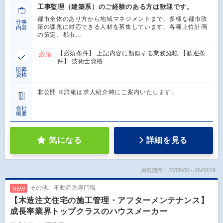
工事監理（建築系）のご経験のある方は歓迎です。
都市全体のあり方から地域マネジメントまで、多様な都市政
仕事
策の課題に対応できる人材を募集しています。各種上位計画
内容
の策定、都市…
【必須条件】 上記内容に類似する業務経験 【歓迎条
必須
件】 技術士資格
応募
資格
非公開 ※詳細は求人紹介時にご案内いたします。
会社
概要
気になる
詳細を見る
掲載期間：26/08/06～26/08/19
その他、不動産系専門職
NEW
【木造注文住宅の施工管理・アフターメンテナンス】
成長率業界トップクラスのハウスメーカー