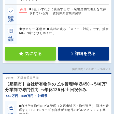
■下記いずれかに該当する方 ・宅地建物取引士を取得
必須
されている方 ・賃貸仲介営業の経験…
応募
資格
◆サマリー 不動産 ◆当社の強み 「スピード対応」です。競合
60～70社がひしめく中、…
会社
概要
気になる
詳細を見る
掲載期間：26/08/01～26/08/14
その他、不動産系専門職
【那覇市】自社所有物件のビル管理/年収450～540万/
分業制で専門性向上/年休125日/土日祝休み
450万円～549万円
沖縄県
■自社所有物件のビル管理（入居者対応・物件巡回） 同社が管
理するLIBTHシリーズや自社所有物件のビルマネジメント業