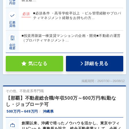
務全般…
仕事
内容
■必須条件 ・高等学校卒以上 ・ビル管理経験やプロパ
必須
ティマネジメント経験をお持ちの方…
応募
資格
■投資用新築一棟賃貸マンションの企画・開発■不動産の運営
（プロパティマネジメント…
会社
概要
気になる
詳細を見る
掲載期間：26/07/30～26/08/12
その他、不動産系専門職
【那覇】不動産総合職/年収500万～600万円/転勤な
し・ジョブローテ可
500万円～649万円
沖縄県
創業以来、沖縄で培ったノウハウを活かし、東京やフィ
リピンへも 事務所を設立。総合不動産業として、企画／