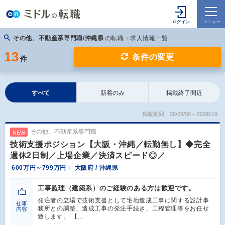
その他、不動産系専門職/沖縄県
の転職・求人情報一覧
13
条件の変更
件
すべて
新着のみ
掲載終了間近
掲載期間：26/08/06～26/08/19
その他、不動産系専門職
NEW
技術支援ポジション【大阪・沖縄／転勤無し】◆完全
週休2日制／上場企業／決済スピード◎／
600万円～799万円
大阪府 / 沖縄県
工事監理（建築系）のご経験のある方は歓迎です。
発注者の立場で技術支援として宅地造成工事に関する設計事
仕事
務所との調整、造成工事の発注手続き、工程管理等をお任せ
内容
致します。 【…