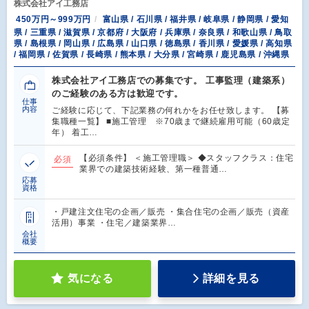
株式会社アイ工務店
450万円～999万円
富山県 / 石川県 / 福井県 / 岐阜県 / 静岡県 / 愛知
県 / 三重県 / 滋賀県 / 京都府 / 大阪府 / 兵庫県 / 奈良県 / 和歌山県 / 鳥取
県 / 島根県 / 岡山県 / 広島県 / 山口県 / 徳島県 / 香川県 / 愛媛県 / 高知県
/ 福岡県 / 佐賀県 / 長崎県 / 熊本県 / 大分県 / 宮崎県 / 鹿児島県 / 沖縄県
株式会社アイ工務店での募集です。 工事監理（建築系）
のご経験のある方は歓迎です。
仕事
内容
ご経験に応じて、下記業務の何れかをお任せ致します。 【募
集職種一覧】 ■施工管理 ※70歳まで継続雇用可能（60歳定
年） 着工…
【必須条件】 ＜施工管理職＞ ◆スタッフクラス：住宅
必須
業界での建築技術経験、第一種普通…
応募
資格
・戸建注文住宅の企画／販売 ・集合住宅の企画／販売（資産
活用）事業 ・住宅／建築業界…
会社
概要
気になる
詳細を見る