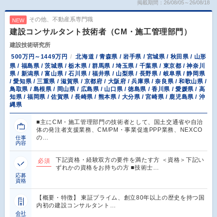
掲載期間：26/08/05～26/08/18
その他、不動産系専門職
NEW
建設コンサルタント技術者（CM・施工管理部門）
建設技術研究所
500万円～1449万円
北海道 / 青森県 / 岩手県 / 宮城県 / 秋田県 / 山形
県 / 福島県 / 茨城県 / 栃木県 / 群馬県 / 埼玉県 / 千葉県 / 東京都 / 神奈川
県 / 新潟県 / 富山県 / 石川県 / 福井県 / 山梨県 / 長野県 / 岐阜県 / 静岡県
/ 愛知県 / 三重県 / 滋賀県 / 京都府 / 大阪府 / 兵庫県 / 奈良県 / 和歌山県 /
鳥取県 / 島根県 / 岡山県 / 広島県 / 山口県 / 徳島県 / 香川県 / 愛媛県 / 高
知県 / 福岡県 / 佐賀県 / 長崎県 / 熊本県 / 大分県 / 宮崎県 / 鹿児島県 / 沖
縄県
■主にCM・施工管理部門の技術者として、国土交通省や自治
体の発注者支援業務、CM/PM・事業促進PPP業務、NEXCO
の…
仕事
内容
下記資格・経験双方の要件を満たす方 ＜資格＞下記い
必須
ずれかの資格をお持ちの方 ■技術士…
応募
資格
【概要・特徴】 東証プライム、創立80年以上の歴史を持つ国
内初の建設コンサルタント…
会社