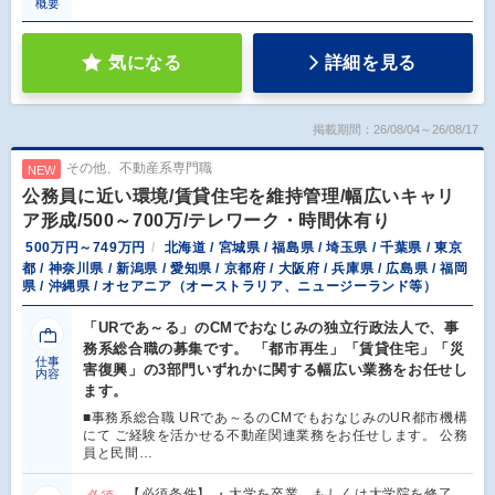
概要
気になる
詳細を見る
掲載期間：26/08/04～26/08/17
その他、不動産系専門職
NEW
公務員に近い環境/賃貸住宅を維持管理/幅広いキャリ
ア形成/500～700万/テレワーク・時間休有り
500万円～749万円
北海道 / 宮城県 / 福島県 / 埼玉県 / 千葉県 / 東京
都 / 神奈川県 / 新潟県 / 愛知県 / 京都府 / 大阪府 / 兵庫県 / 広島県 / 福岡
県 / 沖縄県 / オセアニア（オーストラリア、ニュージーランド等）
「URであ～る」のCMでおなじみの独立行政法人で、事
務系総合職の募集です。 「都市再生」「賃貸住宅」「災
仕事
害復興」の3部門いずれかに関する幅広い業務をお任せし
内容
ます。
■事務系総合職 URであ～るのCMでもおなじみのUR都市機構
にて ご経験を活かせる不動産関連業務をお任せします。 公務
員と民間…
【必須条件】 ・大学を卒業、もしくは大学院を修了