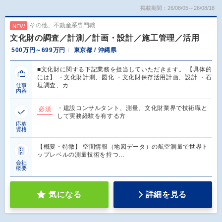
掲載期間：26/08/05～26/08/18
その他、不動産系専門職
NEW
文化財の調査／計測／計画・設計／施工管理／活用
500万円～699万円
東京都 / 沖縄県
■文化財に関する下記業務を担当していただきます。 【具体的
には】 ・文化財計測、図化 ・文化財保存活用計画、設計 ・石
垣調査、カ…
仕事
内容
・建設コンサルタント、測量、文化財業界で技術職と
必須
して実務経験を有する方
応募
資格
【概要・特徴】 空間情報（地図データ）の航空測量で世界ト
ップレベルの測量技術を持つ…
会社
概要
気になる
詳細を見る