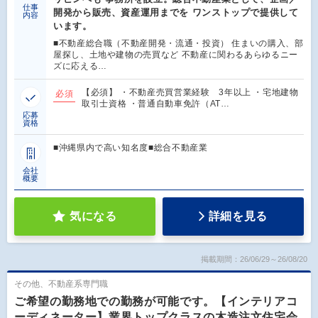
仕事
開発から販売、資産運用までを ワンストップで提供して
内容
います。
■不動産総合職（不動産開発・流通・投資） 住まいの購入、部
屋探し、土地や建物の売買など 不動産に関わるあらゆるニー
ズに応える…
【必須】 ・不動産売買営業経験 3年以上 ・宅地建物
必須
取引士資格 ・普通自動車免許（AT…
応募
資格
■沖縄県内で高い知名度■総合不動産業
会社
概要
気になる
詳細を見る
掲載期間：26/06/29～26/08/20
その他、不動産系専門職
ご希望の勤務地での勤務が可能です。【インテリアコ
ーディネーター】業界トップクラスの木造注文住宅会