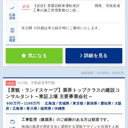
【必須】普通自動車運転免許 開発、宅地造成
必須
工事の施工管理業務のご経…
応募
資格
非公開 ※詳細は求人紹介時にご案内いたします。
会社
概要
気になる
詳細を見る
掲載期間：26/08/06～26/08/19
その他、不動産系専門職
NEW
【景観・ランドスケープ】業界トップクラスの建設コ
ンサルタント～東証上場 主要事業会社～
600万円～1199万円
北海道 / 宮城県 / 東京都 / 新潟県 / 愛知県 / 大阪
府 / 広島県 / 香川県 / 福岡県 / 沖縄県
工事監理（建築系）のご経験のある方は歓迎です。
地域の風景や歴史文化と調和する景観デザインを目指す人材