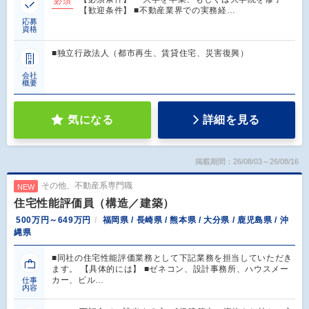
必須
【歓迎条件】 ■不動産業界での実務経…
応募
資格
■独立行政法人（都市再生、賃貸住宅、災害復興）
会社
概要
気になる
詳細を見る
掲載期間：26/08/03～26/08/16
その他、不動産系専門職
NEW
住宅性能評価員（構造／建築）
500万円～649万円
福岡県 / 長崎県 / 熊本県 / 大分県 / 鹿児島県 / 沖
縄県
■同社の住宅性能評価業務として下記業務を担当していただき
ます。 【具体的には】 ■ゼネコン、設計事務所、ハウスメー
カー、ビル…
仕事
内容