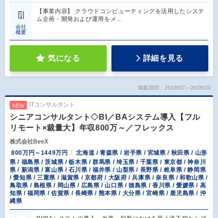
【事業内容】 クラウドコンピューティングを活用したシステ
ム企画・開発および運用をメ…
会社
概要
気になる
詳細を見る
掲載期間：26/08/07～26/08/20
ITコンサルタント
NEW
シニアコンサルタント◇BI／BAシステム導入【フル
リモート×裁量大】年収800万～／フレックス
株式会社BeeX
800万円～1449万円
北海道 / 青森県 / 岩手県 / 宮城県 / 秋田県 / 山形
県 / 福島県 / 茨城県 / 栃木県 / 群馬県 / 埼玉県 / 千葉県 / 東京都 / 神奈川
県 / 新潟県 / 富山県 / 石川県 / 福井県 / 山梨県 / 長野県 / 岐阜県 / 静岡県
/ 愛知県 / 三重県 / 滋賀県 / 京都府 / 大阪府 / 兵庫県 / 奈良県 / 和歌山県 /
鳥取県 / 島根県 / 岡山県 / 広島県 / 山口県 / 徳島県 / 香川県 / 愛媛県 / 高
知県 / 福岡県 / 佐賀県 / 長崎県 / 熊本県 / 大分県 / 宮崎県 / 鹿児島県 / 沖
縄県