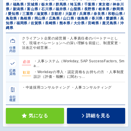
県 / 福島県 / 茨城県 / 栃木県 / 群馬県 / 埼玉県 / 千葉県 / 東京都 / 神奈川
県 / 新潟県 / 富山県 / 石川県 / 福井県 / 山梨県 / 長野県 / 岐阜県 / 静岡県
/ 愛知県 / 三重県 / 滋賀県 / 京都府 / 大阪府 / 兵庫県 / 奈良県 / 和歌山県 /
鳥取県 / 島根県 / 岡山県 / 広島県 / 山口県 / 徳島県 / 香川県 / 愛媛県 / 高
知県 / 福岡県 / 佐賀県 / 長崎県 / 熊本県 / 大分県 / 宮崎県 / 鹿児島県 / 沖
縄県
クライアント企業の経営層・人事責任者のパートナーとし
て、現場オペレーションへの深い理解を前提に、制度変更・
法改正や経営層…
仕事
内容
・人事システム（Workday, SAP SuccessFactors, Sm
必須
a…
応募
・Workdayの導入・認定資格をお持ちの方 ・人事制度
歓迎
資格
設計（評価・報酬）に関わっ…
・中途採用コンサルティング ・人事コンサルティング
会社
概要
気になる
詳細を見る