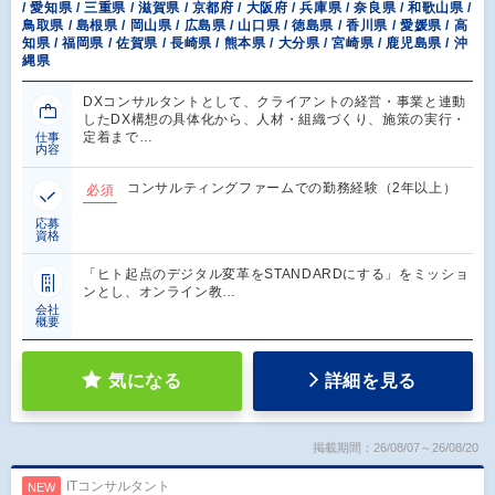
/ 愛知県 / 三重県 / 滋賀県 / 京都府 / 大阪府 / 兵庫県 / 奈良県 / 和歌山県 /
鳥取県 / 島根県 / 岡山県 / 広島県 / 山口県 / 徳島県 / 香川県 / 愛媛県 / 高
知県 / 福岡県 / 佐賀県 / 長崎県 / 熊本県 / 大分県 / 宮崎県 / 鹿児島県 / 沖
縄県
DXコンサルタントとして、クライアントの経営・事業と連動
したDX構想の具体化から、人材・組織づくり、施策の実行・
定着まで…
仕事
内容
コンサルティングファームでの勤務経験（2年以上）
必須
応募
資格
「ヒト起点のデジタル変革をSTANDARDにする」をミッショ
ンとし、オンライン教…
会社
概要
気になる
詳細を見る
掲載期間：26/08/07～26/08/20
ITコンサルタント
NEW