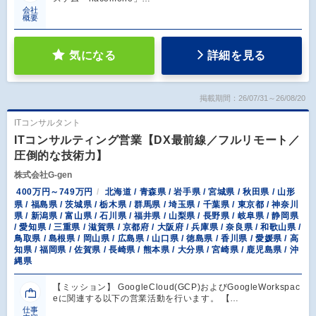
会社
概要
気になる
詳細を見る
掲載期間：26/07/31～26/08/20
ITコンサルタント
ITコンサルティング営業【DX最前線／フルリモート／
圧倒的な技術力】
株式会社G-gen
400万円～749万円
北海道 / 青森県 / 岩手県 / 宮城県 / 秋田県 / 山形
県 / 福島県 / 茨城県 / 栃木県 / 群馬県 / 埼玉県 / 千葉県 / 東京都 / 神奈川
県 / 新潟県 / 富山県 / 石川県 / 福井県 / 山梨県 / 長野県 / 岐阜県 / 静岡県
/ 愛知県 / 三重県 / 滋賀県 / 京都府 / 大阪府 / 兵庫県 / 奈良県 / 和歌山県 /
鳥取県 / 島根県 / 岡山県 / 広島県 / 山口県 / 徳島県 / 香川県 / 愛媛県 / 高
知県 / 福岡県 / 佐賀県 / 長崎県 / 熊本県 / 大分県 / 宮崎県 / 鹿児島県 / 沖
縄県
【ミッション】 GoogleCloud(GCP)およびGoogleWorkspac
eに関連する以下の営業活動を行います。 【…
仕事