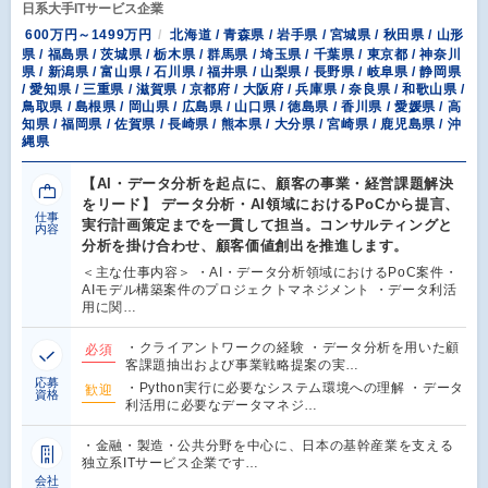
日系大手ITサービス企業
600万円～1499万円
北海道 / 青森県 / 岩手県 / 宮城県 / 秋田県 / 山形
県 / 福島県 / 茨城県 / 栃木県 / 群馬県 / 埼玉県 / 千葉県 / 東京都 / 神奈川
県 / 新潟県 / 富山県 / 石川県 / 福井県 / 山梨県 / 長野県 / 岐阜県 / 静岡県
/ 愛知県 / 三重県 / 滋賀県 / 京都府 / 大阪府 / 兵庫県 / 奈良県 / 和歌山県 /
鳥取県 / 島根県 / 岡山県 / 広島県 / 山口県 / 徳島県 / 香川県 / 愛媛県 / 高
知県 / 福岡県 / 佐賀県 / 長崎県 / 熊本県 / 大分県 / 宮崎県 / 鹿児島県 / 沖
縄県
【AI・データ分析を起点に、顧客の事業・経営課題解決
をリード】 データ分析・AI領域におけるPoCから提言、
仕事
実行計画策定までを一貫して担当。コンサルティングと
内容
分析を掛け合わせ、顧客価値創出を推進します。
＜主な仕事内容＞ ・AI・データ分析領域におけるPoC案件・
AIモデル構築案件のプロジェクトマネジメント ・データ利活
用に関…
・クライアントワークの経験 ・データ分析を用いた顧
必須
客課題抽出および事業戦略提案の実…
応募
・Python実行に必要なシステム環境への理解 ・データ
歓迎
資格
利活用に必要なデータマネジ…
・金融・製造・公共分野を中心に、日本の基幹産業を支える
独立系ITサービス企業です…
会社