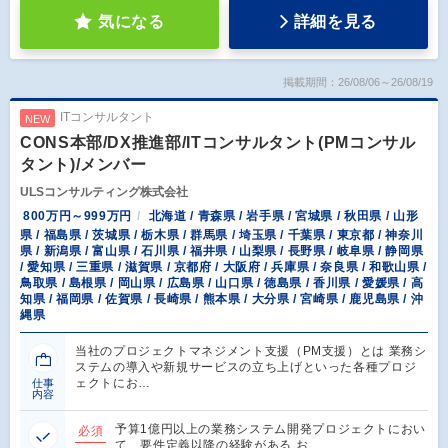
気になる
詳細を見る
掲載期間：26/08/06～26/08/19
ITコンサルタント
NEW
CONS本部/DX推進部/ITコンサルタント(PMコンサル
タント)/メンバー
ULSコンサルティング株式会社
800万円～999万円
北海道 / 青森県 / 岩手県 / 宮城県 / 秋田県 / 山形
県 / 福島県 / 茨城県 / 栃木県 / 群馬県 / 埼玉県 / 千葉県 / 東京都 / 神奈川
県 / 新潟県 / 富山県 / 石川県 / 福井県 / 山梨県 / 長野県 / 岐阜県 / 静岡県
/ 愛知県 / 三重県 / 滋賀県 / 京都府 / 大阪府 / 兵庫県 / 奈良県 / 和歌山県 /
鳥取県 / 島根県 / 岡山県 / 広島県 / 山口県 / 徳島県 / 香川県 / 愛媛県 / 高
知県 / 福岡県 / 佐賀県 / 長崎県 / 熊本県 / 大分県 / 宮崎県 / 鹿児島県 / 沖
縄県
当社のプロジェクトマネジメント支援（PM支援）とは 業務シ
ステムの導入や新規サービスの立ち上げといった各種プロジ
ェクトにお…
仕事
内容
予算1億円以上の業務システム開発プロジェクトにおい
必須
て、要件定義以降の経験がある お…