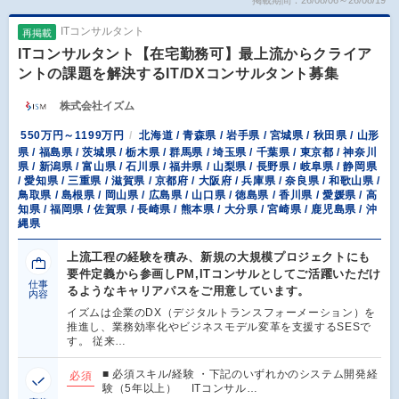
掲載期間：26/08/06～26/08/19
ITコンサルタント
再掲載
ITコンサルタント【在宅勤務可】最上流からクライア
ントの課題を解決するIT/DXコンサルタント募集
株式会社イズム
550万円～1199万円
北海道 / 青森県 / 岩手県 / 宮城県 / 秋田県 / 山形
県 / 福島県 / 茨城県 / 栃木県 / 群馬県 / 埼玉県 / 千葉県 / 東京都 / 神奈川
県 / 新潟県 / 富山県 / 石川県 / 福井県 / 山梨県 / 長野県 / 岐阜県 / 静岡県
/ 愛知県 / 三重県 / 滋賀県 / 京都府 / 大阪府 / 兵庫県 / 奈良県 / 和歌山県 /
鳥取県 / 島根県 / 岡山県 / 広島県 / 山口県 / 徳島県 / 香川県 / 愛媛県 / 高
知県 / 福岡県 / 佐賀県 / 長崎県 / 熊本県 / 大分県 / 宮崎県 / 鹿児島県 / 沖
縄県
上流工程の経験を積み、新規の大規模プロジェクトにも
要件定義から参画しPM,ITコンサルとしてご活躍いただけ
仕事
るようなキャリアパスをご用意しています。
内容
イズムは企業のDX（デジタルトランスフォーメーション）を
推進し、業務効率化やビジネスモデル変革を支援するSESで
す。 従来…
■ 必須スキル/経験 ・下記のいずれかのシステム開発経
必須
験（5年以上） ITコンサル…