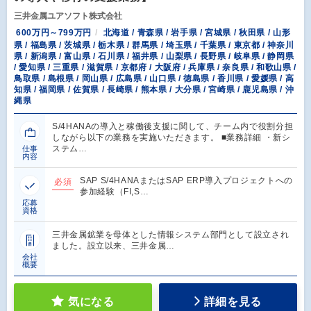
三井金属ユアソフト株式会社
600万円～799万円
北海道 / 青森県 / 岩手県 / 宮城県 / 秋田県 / 山形
県 / 福島県 / 茨城県 / 栃木県 / 群馬県 / 埼玉県 / 千葉県 / 東京都 / 神奈川
県 / 新潟県 / 富山県 / 石川県 / 福井県 / 山梨県 / 長野県 / 岐阜県 / 静岡県
/ 愛知県 / 三重県 / 滋賀県 / 京都府 / 大阪府 / 兵庫県 / 奈良県 / 和歌山県 /
鳥取県 / 島根県 / 岡山県 / 広島県 / 山口県 / 徳島県 / 香川県 / 愛媛県 / 高
知県 / 福岡県 / 佐賀県 / 長崎県 / 熊本県 / 大分県 / 宮崎県 / 鹿児島県 / 沖
縄県
S/4HANAの導入と稼働後支援に関して、チーム内で役割分担
しながら以下の業務を実施いただきます。 ■業務詳細 ・新シ
ステム…
仕事
内容
SAP S/4HANAまたはSAP ERP導入プロジェクトへの
必須
参加経験（FI,S…
応募
資格
三井金属鉱業を母体とした情報システム部門として設立され
ました。設立以来、三井金属…
会社
概要
気になる
詳細を見る