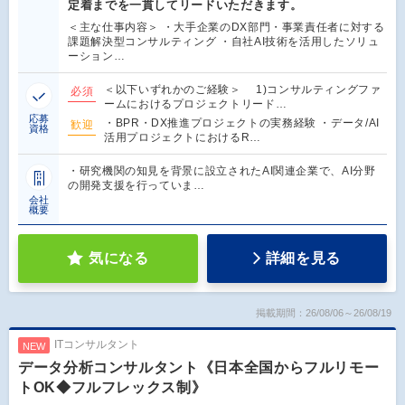
定着までを一貫してリードいただきます。
＜主な仕事内容＞ ・大手企業のDX部門・事業責任者に対する
課題解決型コンサルティング ・自社AI技術を活用したソリュ
ーション…
＜以下いずれかのご経験＞ 1)コンサルティングファ
必須
ームにおけるプロジェクトリード…
応募
・BPR・DX推進プロジェクトの実務経験 ・データ/AI
歓迎
資格
活用プロジェクトにおけるR…
・研究機関の知見を背景に設立されたAI関連企業で、AI分野
の開発支援を行っていま…
会社
概要
気になる
詳細を見る
掲載期間：26/08/06～26/08/19
ITコンサルタント
NEW
データ分析コンサルタント《日本全国からフルリモー
トOK◆フルフレックス制》