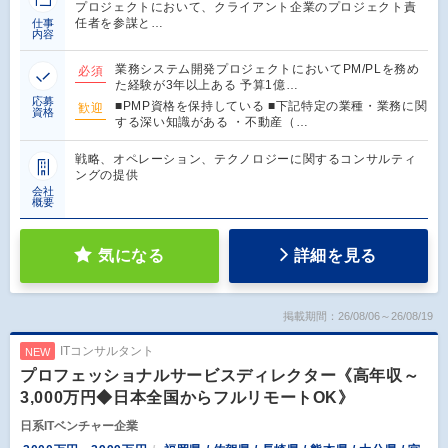
プロジェクトにおいて、クライアント企業のプロジェクト責
任者を参謀と…
仕事
内容
業務システム開発プロジェクトにおいてPM/PLを務め
必須
た経験が3年以上ある 予算1億…
応募
■PMP資格を保持している ■下記特定の業種・業務に関
歓迎
資格
する深い知識がある ・不動産（…
戦略、オペレーション、テクノロジーに関するコンサルティ
ングの提供
会社
概要
気になる
詳細を見る
掲載期間：26/08/06～26/08/19
ITコンサルタント
NEW
プロフェッショナルサービスディレクター《高年収～
3,000万円◆日本全国からフルリモートOK》
日系ITベンチャー企業