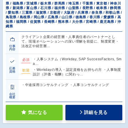
県 / 福島県 / 茨城県 / 栃木県 / 群馬県 / 埼玉県 / 千葉県 / 東京都 / 神奈川
県 / 新潟県 / 富山県 / 石川県 / 福井県 / 山梨県 / 長野県 / 岐阜県 / 静岡県
/ 愛知県 / 三重県 / 滋賀県 / 京都府 / 大阪府 / 兵庫県 / 奈良県 / 和歌山県 /
鳥取県 / 島根県 / 岡山県 / 広島県 / 山口県 / 徳島県 / 香川県 / 愛媛県 / 高
知県 / 福岡県 / 佐賀県 / 長崎県 / 熊本県 / 大分県 / 宮崎県 / 鹿児島県 / 沖
縄県
クライアント企業の経営層・人事責任者のパートナーとし
て、現場オペレーションへの深い理解を前提に、制度変更・
法改正や経営層…
仕事
内容
・人事システム（Workday, SAP SuccessFactors, Sm
必須
a…
応募
・Workdayの導入・認定資格をお持ちの方 ・人事制度
歓迎
資格
設計（評価・報酬）に関わっ…
・中途採用コンサルティング ・人事コンサルティング
会社
概要
気になる
詳細を見る