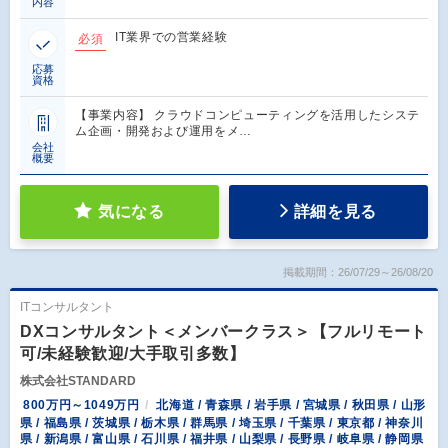
内容
IT業界での営業経験
必須
応募
資格
【事業内容】 クラウドコンピューティングを活用したシステ
ム企画・開発および運用をメ…
会社
概要
気になる
詳細を見る
掲載期間：26/07/29～26/08/20
ITコンサルタント
DXコンサルタント＜メンバークラス＞【フルリモート
可/未経験歓迎/大手取引多数】
株式会社STANDARD
800万円～1049万円
北海道 / 青森県 / 岩手県 / 宮城県 / 秋田県 / 山形
県 / 福島県 / 茨城県 / 栃木県 / 群馬県 / 埼玉県 / 千葉県 / 東京都 / 神奈川
県 / 新潟県 / 富山県 / 石川県 / 福井県 / 山梨県 / 長野県 / 岐阜県 / 静岡県