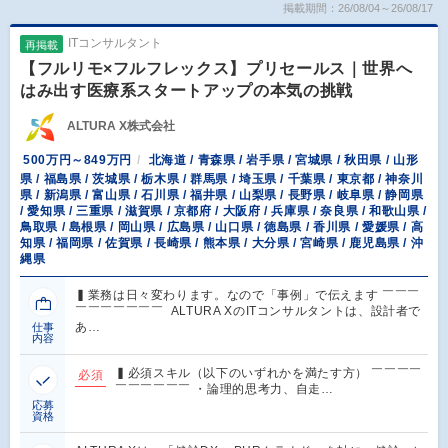
掲載期間：26/08/04～26/08/17
ITコンサルタント
再掲載
【フルリモ×フルフレックス】プリセールス｜世界へ
はみ出す医療系スタートアップの本気の挑戦
ALTURA X株式会社
500万円～849万円
北海道 / 青森県 / 岩手県 / 宮城県 / 秋田県 / 山形
県 / 福島県 / 茨城県 / 栃木県 / 群馬県 / 埼玉県 / 千葉県 / 東京都 / 神奈川
県 / 新潟県 / 富山県 / 石川県 / 福井県 / 山梨県 / 長野県 / 岐阜県 / 静岡県
/ 愛知県 / 三重県 / 滋賀県 / 京都府 / 大阪府 / 兵庫県 / 奈良県 / 和歌山県 /
鳥取県 / 島根県 / 岡山県 / 広島県 / 山口県 / 徳島県 / 香川県 / 愛媛県 / 高
知県 / 福岡県 / 佐賀県 / 長崎県 / 熊本県 / 大分県 / 宮崎県 / 鹿児島県 / 沖
縄県
▍業務は日々変わります。なので「事例」で伝えます ￣￣￣
￣￣￣￣￣￣￣ ALTURA XのITコンサルタントは、設計者で
あ…
仕事
内容
▍必須スキル（以下のいずれかを満たす方） ￣￣￣￣
必須
￣￣￣￣￣￣ ・論理的思考力、自走…
応募
資格