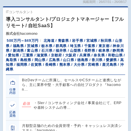
掲載期間：26/07/31～26/08/17
ITコンサルタント
導入コンサルタント/プロジェクトマネージャー【フル
リモート/ 自社SaaS】
株式会社hacomono
500万円～849万円
北海道 / 青森県 / 岩手県 / 宮城県 / 秋田県 / 山形
県 / 福島県 / 茨城県 / 栃木県 / 群馬県 / 埼玉県 / 千葉県 / 東京都 / 神奈川
県 / 新潟県 / 富山県 / 石川県 / 福井県 / 山梨県 / 長野県 / 岐阜県 / 静岡県
/ 愛知県 / 三重県 / 滋賀県 / 京都府 / 大阪府 / 兵庫県 / 奈良県 / 和歌山県 /
鳥取県 / 島根県 / 岡山県 / 広島県 / 山口県 / 徳島県 / 香川県 / 愛媛県 / 高
知県 / 福岡県 / 佐賀県 / 長崎県 / 熊本県 / 大分県 / 宮崎県 / 鹿児島県 / 沖
縄県
BizDevチームに所属し、セールスやCSチームと連携しなが
ら、主に業界中堅・大手顧客への自社プロダクト『hacomo
n…
仕事
内容
・SIer / コンサルティング会社 / 事業会社にて、ERP
必須
や基幹システムの導…
応募
資格
月額型店舗のための会員管理・予約・キャッシュレス決済シ
ステム「hacomono」…