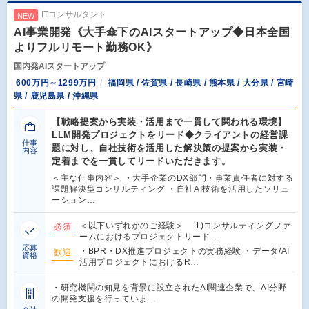
ITコンサルタント
NEW
AI事業開発《大手傘下のAIスタートアップ◆日本全国
よりフルリモート勤務OK》
国内発AIスタートアップ
600万円～1299万円
福岡県 / 佐賀県 / 長崎県 / 熊本県 / 大分県 / 宮崎
県 / 鹿児島県 / 沖縄県
【戦略提案から実装・活用まで一貫して関われる環境】
LLM開発プロジェクトをリード◆クライアントの経営課
仕事
題に対し、自社技術を活用した解決策の提案から実装・
内容
定着までを一貫してリードいただきます。
＜主な仕事内容＞ ・大手企業のDX部門・事業責任者に対する
課題解決型コンサルティング ・自社AI技術を活用したソリュ
ーション…
＜以下いずれかのご経験＞ 1)コンサルティングファ
必須
ームにおけるプロジェクトリード…
応募
・BPR・DX推進プロジェクトの実務経験 ・データ/AI
歓迎
資格
活用プロジェクトにおけるR…
・研究機関の知見を背景に設立されたAI関連企業で、AI分野
の開発支援を行っていま…