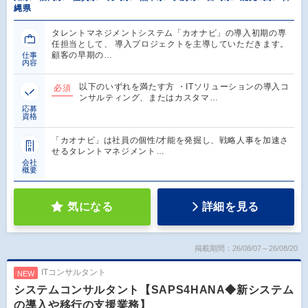
縄県
タレントマネジメントシステム「カオナビ」の導入初期の専
任担当として、 導入プロジェクトを主導していただきます。
顧客の早期の…
仕事
内容
以下のいずれを満たす方 ・ITソリューションの導入コ
必須
ンサルティング、またはカスタマ…
応募
資格
「カオナビ」は社員の個性/才能を発掘し、戦略人事を加速さ
せるタレントマネジメント…
会社
概要
気になる
詳細を見る
掲載期間：26/08/07～26/08/20
ITコンサルタント
NEW
システムコンサルタント【SAPS4HANA◆新システム
の導入や移行の支援業務】