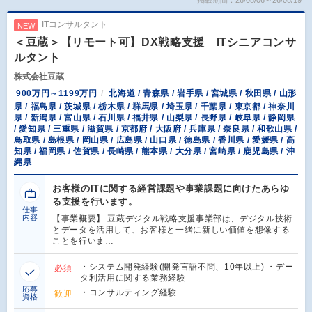
ITコンサルタント
NEW
＜豆蔵＞【リモート可】DX戦略支援 ITシニアコンサ
ルタント
株式会社豆蔵
900万円～1199万円
北海道 / 青森県 / 岩手県 / 宮城県 / 秋田県 / 山形
県 / 福島県 / 茨城県 / 栃木県 / 群馬県 / 埼玉県 / 千葉県 / 東京都 / 神奈川
県 / 新潟県 / 富山県 / 石川県 / 福井県 / 山梨県 / 長野県 / 岐阜県 / 静岡県
/ 愛知県 / 三重県 / 滋賀県 / 京都府 / 大阪府 / 兵庫県 / 奈良県 / 和歌山県 /
鳥取県 / 島根県 / 岡山県 / 広島県 / 山口県 / 徳島県 / 香川県 / 愛媛県 / 高
知県 / 福岡県 / 佐賀県 / 長崎県 / 熊本県 / 大分県 / 宮崎県 / 鹿児島県 / 沖
縄県
お客様のITに関する経営課題や事業課題に向けたあらゆ
る支援を行います。
仕事
内容
【事業概要】 豆蔵デジタル戦略支援事業部は、デジタル技術
とデータを活用して、お客様と一緒に新しい価値を想像する
ことを行いま…
・システム開発経験(開発言語不問、10年以上) ・デー
必須
タ利活用に関する業務経験
応募
・コンサルティング経験
歓迎
資格