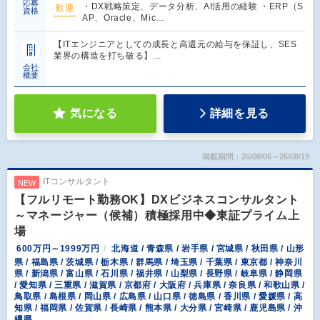
応募
・DX戦略策定、データ分析、AI活用の経験 ・ERP（S
歓迎
資格
AP、Oracle、Mic…
【ITエンジニアとしての成長と高還元の給与を保証し、SES
業界の構造を打ち破る】…
会社
概要
気になる
詳細を見る
掲載期間：26/08/06～26/08/19
ITコンサルタント
NEW
【フルリモート勤務OK】DXビジネスコンサルタント
～マネージャー（候補）積極採用中◆東証プライム上
場
600万円～1999万円
北海道 / 青森県 / 岩手県 / 宮城県 / 秋田県 / 山形
県 / 福島県 / 茨城県 / 栃木県 / 群馬県 / 埼玉県 / 千葉県 / 東京都 / 神奈川
県 / 新潟県 / 富山県 / 石川県 / 福井県 / 山梨県 / 長野県 / 岐阜県 / 静岡県
/ 愛知県 / 三重県 / 滋賀県 / 京都府 / 大阪府 / 兵庫県 / 奈良県 / 和歌山県 /
鳥取県 / 島根県 / 岡山県 / 広島県 / 山口県 / 徳島県 / 香川県 / 愛媛県 / 高
知県 / 福岡県 / 佐賀県 / 長崎県 / 熊本県 / 大分県 / 宮崎県 / 鹿児島県 / 沖
縄県