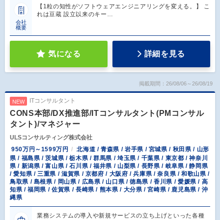
【1粒の知性がソフトウェアエンジニアリングを変える。】 こ
れは豆蔵 設立以来のキー…
会社
概要
気になる
詳細を見る
掲載期間：26/08/06～26/08/19
ITコンサルタント
NEW
CONS本部/DX推進部/ITコンサルタント(PMコンサル
タント)/マネジャー
ULSコンサルティング株式会社
950万円～1599万円
北海道 / 青森県 / 岩手県 / 宮城県 / 秋田県 / 山形
県 / 福島県 / 茨城県 / 栃木県 / 群馬県 / 埼玉県 / 千葉県 / 東京都 / 神奈川
県 / 新潟県 / 富山県 / 石川県 / 福井県 / 山梨県 / 長野県 / 岐阜県 / 静岡県
/ 愛知県 / 三重県 / 滋賀県 / 京都府 / 大阪府 / 兵庫県 / 奈良県 / 和歌山県 /
鳥取県 / 島根県 / 岡山県 / 広島県 / 山口県 / 徳島県 / 香川県 / 愛媛県 / 高
知県 / 福岡県 / 佐賀県 / 長崎県 / 熊本県 / 大分県 / 宮崎県 / 鹿児島県 / 沖
縄県
業務システムの導入や新規サービスの立ち上げといった各種