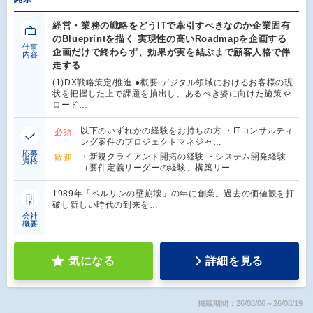
経営・業務の戦略をどうITで牽引すべきなのか企業固有
のBlueprintを描く 実現性の高いRoadmapを企画する
仕事
企画だけで終わらず、効果が実を結ぶまで顧客人格で伴
内容
走する
(1)DX戦略策定/推進 ●概要 デジタル領域におけるお客様の現
状を把握した上で課題を抽出し、あるべき姿に向けた施策や
ロード…
以下のいずれかの経験をお持ちの方 ・ITコンサルティ
必須
ング案件のプロジェクトマネジャ…
応募
・新規クライアント開拓の経験 ・システム開発経験
歓迎
資格
（要件定義リーダーの経験、構築リー…
1989年「ベルリンの壁崩壊」の年に創業。過去の価値観を打
破し新しい時代の到来を…
会社
概要
気になる
詳細を見る
掲載期間：26/08/06～26/08/19