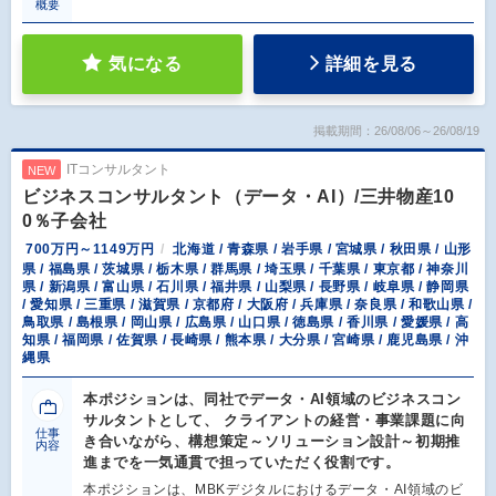
概要
気になる
詳細を見る
掲載期間：26/08/06～26/08/19
ITコンサルタント
NEW
ビジネスコンサルタント（データ・AI）/三井物産10
0％子会社
700万円～1149万円
北海道 / 青森県 / 岩手県 / 宮城県 / 秋田県 / 山形
県 / 福島県 / 茨城県 / 栃木県 / 群馬県 / 埼玉県 / 千葉県 / 東京都 / 神奈川
県 / 新潟県 / 富山県 / 石川県 / 福井県 / 山梨県 / 長野県 / 岐阜県 / 静岡県
/ 愛知県 / 三重県 / 滋賀県 / 京都府 / 大阪府 / 兵庫県 / 奈良県 / 和歌山県 /
鳥取県 / 島根県 / 岡山県 / 広島県 / 山口県 / 徳島県 / 香川県 / 愛媛県 / 高
知県 / 福岡県 / 佐賀県 / 長崎県 / 熊本県 / 大分県 / 宮崎県 / 鹿児島県 / 沖
縄県
本ポジションは、同社でデータ・AI領域のビジネスコン
サルタントとして、 クライアントの経営・事業課題に向
仕事
き合いながら、構想策定～ソリューション設計～初期推
内容
進までを一気通貫で担っていただく役割です。
本ポジションは、MBKデジタルにおけるデータ・AI領域のビ