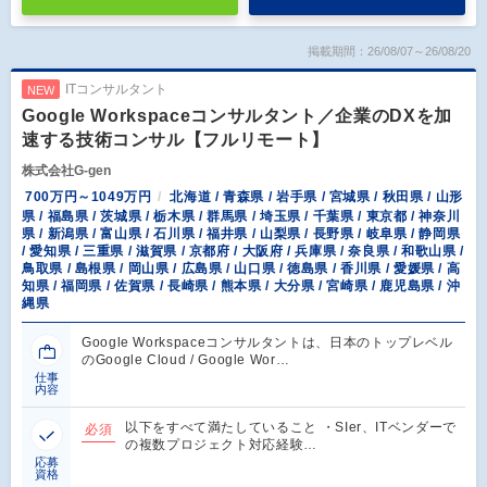
掲載期間：26/08/07～26/08/20
ITコンサルタント
NEW
Google Workspaceコンサルタント／企業のDXを加
速する技術コンサル【フルリモート】
株式会社G-gen
700万円～1049万円
北海道 / 青森県 / 岩手県 / 宮城県 / 秋田県 / 山形
県 / 福島県 / 茨城県 / 栃木県 / 群馬県 / 埼玉県 / 千葉県 / 東京都 / 神奈川
県 / 新潟県 / 富山県 / 石川県 / 福井県 / 山梨県 / 長野県 / 岐阜県 / 静岡県
/ 愛知県 / 三重県 / 滋賀県 / 京都府 / 大阪府 / 兵庫県 / 奈良県 / 和歌山県 /
鳥取県 / 島根県 / 岡山県 / 広島県 / 山口県 / 徳島県 / 香川県 / 愛媛県 / 高
知県 / 福岡県 / 佐賀県 / 長崎県 / 熊本県 / 大分県 / 宮崎県 / 鹿児島県 / 沖
縄県
Google Workspaceコンサルタントは、日本のトップレベル
のGoogle Cloud / Google Wor…
仕事
内容
以下をすべて満たしていること ・SIer、ITベンダーで
必須
の複数プロジェクト対応経験…
応募
資格