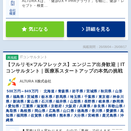
ALTURA Xは、「健診DX × PHRクラウド」を軸に、健診・レ
セプト・検査…
会社
概要
気になる
詳細を見る
掲載期間：26/08/04～26/08/17
ITコンサルタント
再掲載
【フルリモ×フルフレックス】エンジニア出身歓迎｜IT
コンサルタント｜医療系スタートアップの本気の挑戦
ALTURA X株式会社
500万円～849万円
北海道 / 青森県 / 岩手県 / 宮城県 / 秋田県 / 山形
県 / 福島県 / 茨城県 / 栃木県 / 群馬県 / 埼玉県 / 千葉県 / 東京都 / 神奈川
県 / 新潟県 / 富山県 / 石川県 / 福井県 / 山梨県 / 長野県 / 岐阜県 / 静岡県
/ 愛知県 / 三重県 / 滋賀県 / 京都府 / 大阪府 / 兵庫県 / 奈良県 / 和歌山県 /
鳥取県 / 島根県 / 岡山県 / 広島県 / 山口県 / 徳島県 / 香川県 / 愛媛県 / 高
知県 / 福岡県 / 佐賀県 / 長崎県 / 熊本県 / 大分県 / 宮崎県 / 鹿児島県 / 沖
縄県
▍業務は日々変わります。なので「事例」で伝えます ￣￣￣