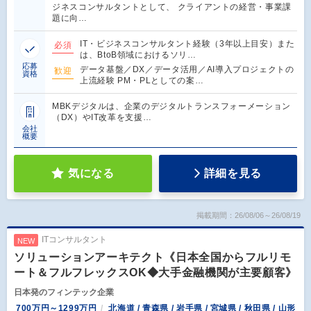
ジネスコンサルタントとして、 クライアントの経営・事業課
題に向…
IT・ビジネスコンサルタント経験（3年以上目安）また
必須
は、BtoB領域におけるソリ…
応募
データ基盤／DX／データ活用／AI導入プロジェクトの
歓迎
資格
上流経験 PM・PLとしての案…
MBKデジタルは、企業のデジタルトランスフォーメーション
（DX）やIT改革を支援…
会社
概要
気になる
詳細を見る
掲載期間：26/08/06～26/08/19
ITコンサルタント
NEW
ソリューションアーキテクト《日本全国からフルリモ
ート＆フルフレックスOK◆大手金融機関が主要顧客》
日本発のフィンテック企業
700万円～1299万円
北海道 / 青森県 / 岩手県 / 宮城県 / 秋田県 / 山形