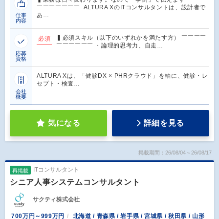
￣￣￣￣￣￣￣ ALTURA XのITコンサルタントは、設計者で
あ…
仕事
内容
▍必須スキル（以下のいずれかを満たす方） ￣￣￣￣
必須
￣￣￣￣￣￣ ・論理的思考力、自走…
応募
資格
ALTURA Xは、「健診DX × PHRクラウド」を軸に、健診・レ
セプト・検査…
会社
概要
気になる
詳細を見る
掲載期間：26/08/04～26/08/17
ITコンサルタント
再掲載
シニア人事システムコンサルタント
サクティ株式会社
700万円～999万円
北海道 / 青森県 / 岩手県 / 宮城県 / 秋田県 / 山形