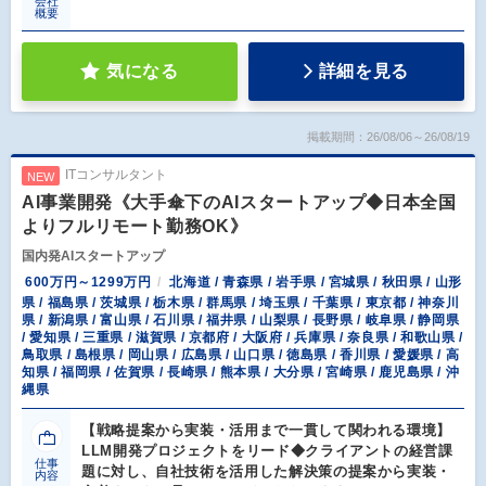
会社
概要
気になる
詳細を見る
掲載期間：26/08/06～26/08/19
ITコンサルタント
NEW
AI事業開発《大手傘下のAIスタートアップ◆日本全国
よりフルリモート勤務OK》
国内発AIスタートアップ
600万円～1299万円
北海道 / 青森県 / 岩手県 / 宮城県 / 秋田県 / 山形
県 / 福島県 / 茨城県 / 栃木県 / 群馬県 / 埼玉県 / 千葉県 / 東京都 / 神奈川
県 / 新潟県 / 富山県 / 石川県 / 福井県 / 山梨県 / 長野県 / 岐阜県 / 静岡県
/ 愛知県 / 三重県 / 滋賀県 / 京都府 / 大阪府 / 兵庫県 / 奈良県 / 和歌山県 /
鳥取県 / 島根県 / 岡山県 / 広島県 / 山口県 / 徳島県 / 香川県 / 愛媛県 / 高
知県 / 福岡県 / 佐賀県 / 長崎県 / 熊本県 / 大分県 / 宮崎県 / 鹿児島県 / 沖
縄県
【戦略提案から実装・活用まで一貫して関われる環境】
LLM開発プロジェクトをリード◆クライアントの経営課
仕事
題に対し、自社技術を活用した解決策の提案から実装・
内容