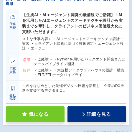
縄県
【生成AI・AIエージェント開発の最前線でご活躍】 LM
を活用したAIエージェントのアーキテクチャ設計から実
仕事
装までを牽引し、クライアントのビジネス価値最大化に
内容
貢献いただきます。
＜主な仕事内容＞ ・AIエージェントのアーキテクチャ設計・
実装 ・クライアント課題に基づく技術選定・エージェント設
計 ・エージ…
＜ご経験＞ ・Pythonを用いたバックエンド開発または
必須
データパイプライン開発 ・L…
応募
＜ご経験＞ ・大規模データウェアハウスの設計・構築
歓迎
資格
・ELT/ETLデータパイプライ…
・AIをはじめとした先端デジタル技術を活用し、企業のDX推
進を支援するデジタルコ…
会社
概要
気になる
詳細を見る
掲載期間：26/08/06～26/08/19