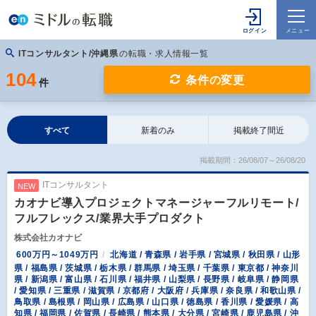
ITコンサルタント/沖縄県
の転職・求人情報一覧
104
条件の変更
件
すべて
新着のみ
掲載終了間近
掲載期間：26/08/07～26/08/20
ITコンサルタント
NEW
カオナビ導入プロジェクトマネージャーフルリモート/
フルフレックス/業界大手プロダクト
株式会社カオナビ
600万円～1049万円
北海道 / 青森県 / 岩手県 / 宮城県 / 秋田県 / 山形
県 / 福島県 / 茨城県 / 栃木県 / 群馬県 / 埼玉県 / 千葉県 / 東京都 / 神奈川
県 / 新潟県 / 富山県 / 石川県 / 福井県 / 山梨県 / 長野県 / 岐阜県 / 静岡県
/ 愛知県 / 三重県 / 滋賀県 / 京都府 / 大阪府 / 兵庫県 / 奈良県 / 和歌山県 /
鳥取県 / 島根県 / 岡山県 / 広島県 / 山口県 / 徳島県 / 香川県 / 愛媛県 / 高
知県 / 福岡県 / 佐賀県 / 長崎県 / 熊本県 / 大分県 / 宮崎県 / 鹿児島県 / 沖