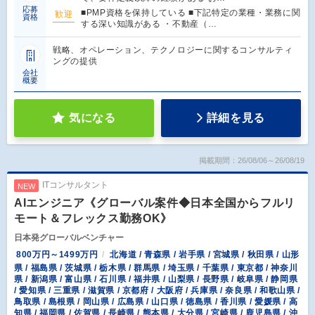
応募
■PMP資格を保持している ■下記特定の業種・業務に関
歓迎
資格
する深い知識がある ・不動産（…
戦略、オペレーション、テクノロジーに関するコンサルティ
ングの提供
会社
概要
気になる
詳細を見る
掲載期間：26/08/06～26/08/19
ITコンサルタント
NEW
AIエンジニア《グローバル案件◆日本全国からフルリ
モート＆フレックス勤務OK》
日本発グローバルベンチャー
800万円～1499万円
北海道 / 青森県 / 岩手県 / 宮城県 / 秋田県 / 山形
県 / 福島県 / 茨城県 / 栃木県 / 群馬県 / 埼玉県 / 千葉県 / 東京都 / 神奈川
県 / 新潟県 / 富山県 / 石川県 / 福井県 / 山梨県 / 長野県 / 岐阜県 / 静岡県
/ 愛知県 / 三重県 / 滋賀県 / 京都府 / 大阪府 / 兵庫県 / 奈良県 / 和歌山県 /
鳥取県 / 島根県 / 岡山県 / 広島県 / 山口県 / 徳島県 / 香川県 / 愛媛県 / 高
知県 / 福岡県 / 佐賀県 / 長崎県 / 熊本県 / 大分県 / 宮崎県 / 鹿児島県 / 沖