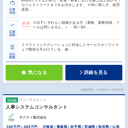
BI/BAシステムの導入・改善・刷新における最上流工程からプ
ロジェクトリードまでをお任せします。 ※BIに限らず、経営
課題…
仕事
内容
※以下いずれもご経験がある方（業種、業務領域、ツ
必須
ールは問いません。） ・BI／BA…
応募
資格
クラウドインテグレーションに特化したサービスやソフトウ
ェア開発を手がけている、株…
会社
概要
気になる
詳細を見る
掲載期間：26/08/04～26/08/17
ITコンサルタント
再掲載
人事システムコンサルタント
サクティ株式会社
500万円～699万円
北海道 / 青森県 / 岩手県 / 宮城県 / 秋田県 / 山形