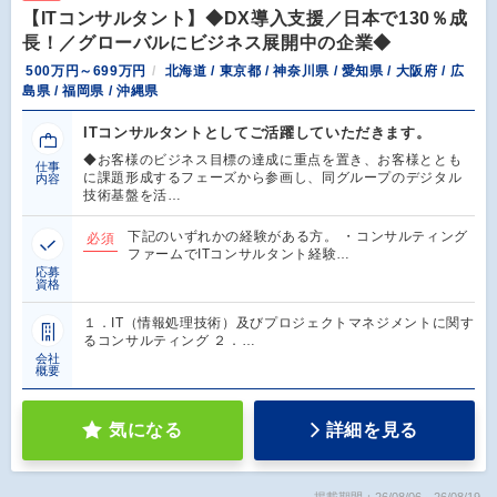
【ITコンサルタント】◆DX導入支援／日本で130％成
長！／グローバルにビジネス展開中の企業◆
500万円～699万円
北海道 / 東京都 / 神奈川県 / 愛知県 / 大阪府 / 広
島県 / 福岡県 / 沖縄県
ITコンサルタントとしてご活躍していただきます。
◆お客様のビジネス目標の達成に重点を置き、お客様ととも
仕事
に課題形成するフェーズから参画し、同グループのデジタル
内容
技術基盤を活…
下記のいずれかの経験がある方。 ・コンサルティング
必須
ファームでITコンサルタント経験…
応募
資格
１．IT（情報処理技術）及びプロジェクトマネジメントに関す
るコンサルティング ２．…
会社
概要
気になる
詳細を見る