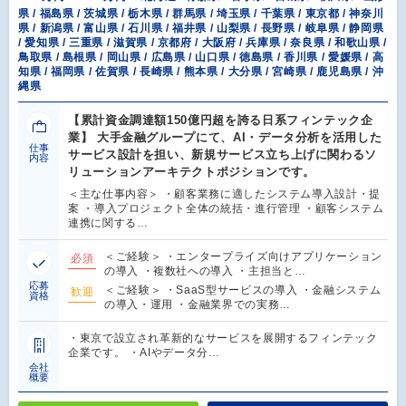
県 / 福島県 / 茨城県 / 栃木県 / 群馬県 / 埼玉県 / 千葉県 / 東京都 / 神奈川
県 / 新潟県 / 富山県 / 石川県 / 福井県 / 山梨県 / 長野県 / 岐阜県 / 静岡県
/ 愛知県 / 三重県 / 滋賀県 / 京都府 / 大阪府 / 兵庫県 / 奈良県 / 和歌山県 /
鳥取県 / 島根県 / 岡山県 / 広島県 / 山口県 / 徳島県 / 香川県 / 愛媛県 / 高
知県 / 福岡県 / 佐賀県 / 長崎県 / 熊本県 / 大分県 / 宮崎県 / 鹿児島県 / 沖
縄県
【累計資金調達額150億円超を誇る日系フィンテック企
業】 大手金融グループにて、AI・データ分析を活用した
仕事
サービス設計を担い、新規サービス立ち上げに関わるソ
内容
リューションアーキテクトポジションです。
＜主な仕事内容＞ ・顧客業務に適したシステム導入設計・提
案 ・導入プロジェクト全体の統括・進行管理 ・顧客システム
連携に関する…
＜ご経験＞ ・エンタープライズ向けアプリケーション
必須
の導入 ・複数社への導入 ・主担当と…
応募
＜ご経験＞ ・SaaS型サービスの導入 ・金融システム
歓迎
資格
の導入・運用 ・金融業界での実務…
・東京で設立され革新的なサービスを展開するフィンテック
企業です。 ・AIやデータ分…
会社
概要