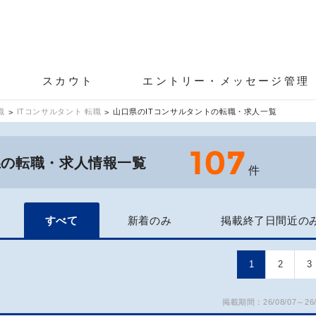
スカウト
エントリー・メッセージ管理
職
ITコンサルタント 転職
山口県のITコンサルタントの転職・求人一覧
107
県の転職・求人情報一覧
件
すべて
新着のみ
掲載終了日間近の
1
2
3
掲載期間：26/08/07～26/