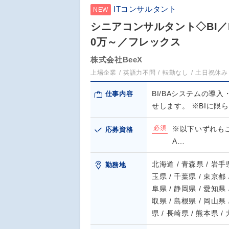
ITコンサルタント
NEW
シニアコンサルタント◇BI／
0万～／フレックス
株式会社BeeX
上場企業
英語力不問
転勤なし
土日祝休み
BI/BAシステムの
仕事内容
せします。 ※BIに限
必須
※以下いずれも
応募資格
A…
北海道 / 青森県 / 岩手県
勤務地
玉県 / 千葉県 / 東京都 
阜県 / 静岡県 / 愛知県 
取県 / 島根県 / 岡山県 
県 / 長崎県 / 熊本県 /