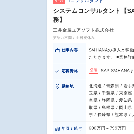
ITコンサルタント
NEW
システムコンサルタント【SA
務】
三井金属ユアソフト株式会社
英語力不問
土日祝休み
S/4HANAの導入
仕事内容
ただきます。 ■業務詳
必須
SAP S/4HA
応募資格
北海道 / 青森県 / 岩手県
勤務地
玉県 / 千葉県 / 東京都 
阜県 / 静岡県 / 愛知県 
取県 / 島根県 / 岡山県 
県 / 長崎県 / 熊本県 /
600万円～799万円
年収 / 給与