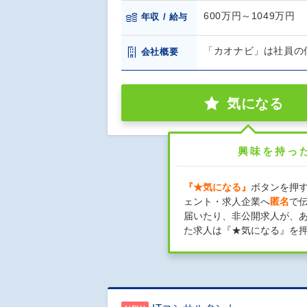
600万円～1049万円
年収 / 給与
「カオナビ」は社員の
会社概要
気になる
興味を持っ
『★気になる』
ボタンを押
ェント・求人企業へ
匿名
で
届いたり、非公開求人が、
た求人は『★気になる』を