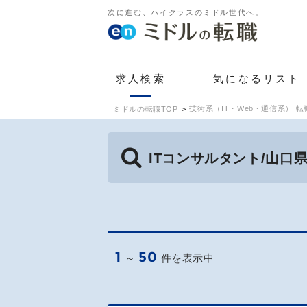
次に進む、ハイクラスのミドル世代へ。
求人検索
気になるリスト
技術系（IT・Web・通信系） 転
ミドルの転職TOP
ITコンサルタント/山口
1
50
～
件を表示中