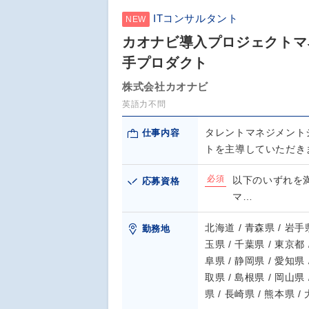
ITコンサルタント
NEW
カオナビ導入プロジェクトマ
手プロダクト
株式会社カオナビ
英語力不問
タレントマネジメント
仕事内容
トを主導していただき
必須
以下のいずれを
応募資格
マ…
北海道 / 青森県 / 岩手県
勤務地
玉県 / 千葉県 / 東京都 
阜県 / 静岡県 / 愛知県 
取県 / 島根県 / 岡山県 
県 / 長崎県 / 熊本県 /