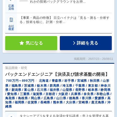
れかの技術バックグラウンドをお持…
応募
資格
【事業・商品の特徴】 日立ハイテクは「見る・測る・分析す
る」技術を核に、計測・分析…
会社
概要
気になる
詳細を見る
掲載期間：26/07/23～26/08/11
製品開発・研究
バックエンドエンジニア【決済及び請求基盤の開発】
700万円～899万円
北海道 / 青森県 / 岩手県 / 宮城県 / 秋田県 / 山形
県 / 福島県 / 茨城県 / 栃木県 / 群馬県 / 埼玉県 / 千葉県 / 東京都 / 神奈川
県 / 新潟県 / 富山県 / 石川県 / 福井県 / 山梨県 / 長野県 / 岐阜県 / 静岡県
/ 愛知県 / 三重県 / 滋賀県 / 京都府 / 大阪府 / 兵庫県 / 奈良県 / 和歌山県 /
鳥取県 / 島根県 / 岡山県 / 広島県 / 山口県 / 徳島県 / 香川県 / 愛媛県 / 高
知県 / 福岡県 / 佐賀県 / 長崎県 / 熊本県 / 大分県 / 宮崎県 / 鹿児島県 / 沖
縄県
タクシーアプリを支える決済や支払請求・売上を管理する基