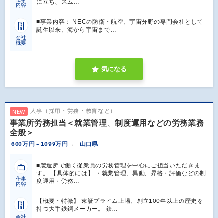
に立ち、スム…
内容
■事業内容： NECの防衛・航空、宇宙分野の専門会社として
誕生以来、海から宇宙まで…
会社
概要
気になる
人事（採用・労務・教育など）
NEW
事業所労務担当＜就業管理、制度運用などの労務業務
全般＞
600万円～1099万円
山口県
■製造所で働く従業員の労務管理を中心にご担当いただきま
す。 【具体的には】 ・就業管理、異動、昇格・評価などの制
仕事
度運用・労務…
内容
【概要・特徴】 東証プライム上場、創立100年以上の歴史を
持つ大手鉄鋼メーカー。 鉄…
会社