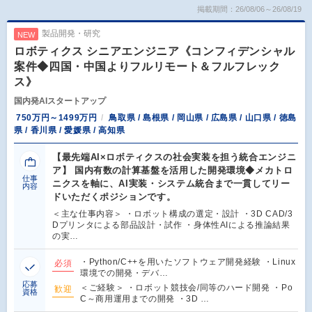
掲載期間：26/08/06～26/08/19
製品開発・研究
NEW
ロボティクス シニアエンジニア《コンフィデンシャル
案件◆四国・中国よりフルリモート＆フルフレック
ス》
国内発AIスタートアップ
750万円～1499万円
鳥取県 / 島根県 / 岡山県 / 広島県 / 山口県 / 徳島
県 / 香川県 / 愛媛県 / 高知県
【最先端AI×ロボティクスの社会実装を担う統合エンジニ
ア】 国内有数の計算基盤を活用した開発環境◆メカトロ
仕事
ニクスを軸に、AI実装・システム統合まで一貫してリー
内容
ドいただくポジションです。
＜主な仕事内容＞ ・ロボット構成の選定・設計 ・3D CAD/3
Dプリンタによる部品設計・試作 ・身体性AIによる推論結果
の実…
・Python/C++を用いたソフトウェア開発経験 ・Linux
必須
環境での開発・デバ…
応募
＜ご経験＞ ・ロボット競技会/同等のハード開発 ・Po
歓迎
資格
C～商用運用までの開発 ・3D …