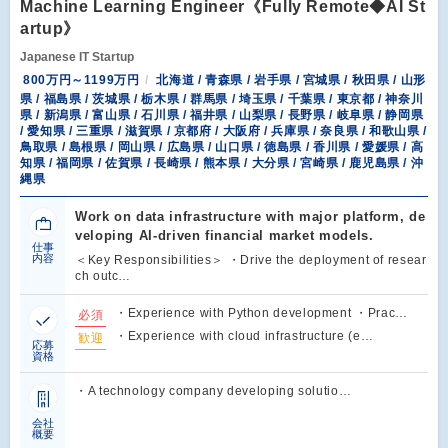
Machine Learning Engineer《Fully Remote◆AI St
artup》
Japanese IT Startup
800万円～1199万円
北海道 / 青森県 / 岩手県 / 宮城県 / 秋田県 / 山形
県 / 福島県 / 茨城県 / 栃木県 / 群馬県 / 埼玉県 / 千葉県 / 東京都 / 神奈川
県 / 新潟県 / 富山県 / 石川県 / 福井県 / 山梨県 / 長野県 / 岐阜県 / 静岡県
/ 愛知県 / 三重県 / 滋賀県 / 京都府 / 大阪府 / 兵庫県 / 奈良県 / 和歌山県 /
鳥取県 / 島根県 / 岡山県 / 広島県 / 山口県 / 徳島県 / 香川県 / 愛媛県 / 高
知県 / 福岡県 / 佐賀県 / 長崎県 / 熊本県 / 大分県 / 宮崎県 / 鹿児島県 / 沖
縄県
Work on data infrastructure with major platform, de
veloping AI-driven financial market models.
仕事
内容
＜Key Responsibilities＞ ・Drive the deployment of resear
ch outc…
・Experience with Python development ・Prac…
必須
・Experience with cloud infrastructure (e…
歓迎
応募
資格
・A technology company developing solutio…
会社
概要