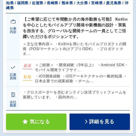
知県 / 福岡県 / 佐賀県 / 長崎県 / 熊本県 / 大分県 / 宮崎県 / 鹿児島県 / 沖
縄県
【ご希望に応じて年間数か月の海外勤務も可能】 Kotlin
を中心としたモバイルアプリ開発や新機能の設計・実装
仕事
を担当する、グローバルな開発チームの一員としてご活
内容
躍いただけるポジションです。
＜主な仕事内容＞ ・Kotlinを用いたモバイルプロダクトの開
発（POS/マーチャント向けアプリ/SDK） ・プロダクトマ
ネ…
＜ご経験＞ ・開発経験（5年以上） ・Android SDK・
必須
モバイル開発ライフサイ…
応募
・iOS開発経験 ・iOSアーキテクチャの一般的知識 ・
歓迎
資格
日本企業での就業経験 ・チーム…
・クロスボーダーを含むオンライン決済プラットフォームを
展開しています。 ・国内外の…
会社
概要
気になる
詳細を見る