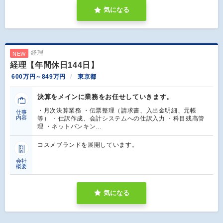
気になる
経理
NEW
経理【年間休日144日】
600万円～849万円
東京都
決算をメインに業務をお任せしていきます。
・月次決算業務 ・伝票整理（請求書、入出金明細、元帳
仕事
内容
等） ・仕訳作成、会計システムへの仕訳入力 ・科目残高管
理 ・ネットバンキン…
コスメブランドを展開しています。
会社
概要
気になる