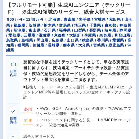
【フルリモート可能】生成AIエンジニア（テックリー
ド） ※生成AI領域のリーダー、総合人材サービス
900万円～1249万円
北海道 / 青森県 / 岩手県 / 宮城県 / 秋田県 / 山形
県 / 福島県 / 茨城県 / 栃木県 / 群馬県 / 埼玉県 / 千葉県 / 東京都 / 神奈川
県 / 新潟県 / 富山県 / 石川県 / 福井県 / 山梨県 / 長野県 / 岐阜県 / 静岡県
/ 愛知県 / 三重県 / 滋賀県 / 京都府 / 大阪府 / 兵庫県 / 奈良県 / 和歌山県 /
鳥取県 / 島根県 / 岡山県 / 広島県 / 山口県 / 徳島県 / 香川県 / 愛媛県 / 高
知県 / 福岡県 / 佐賀県 / 長崎県 / 熊本県 / 大分県 / 宮崎県 / 鹿児島県 / 沖
縄県
技術的な中核を担うテックリードとして、単なる実装担
当に留まらず、技術選定・アーキテクチャ設計・品質担
仕事
保・技術的意思決定をリードしながら、チーム全体のア
内容
ウトプット最大化を推進して頂きます。
■技術リード・アーキテクチャ設計 ・生成AI／LLM／AIエージ
ェント／MCP等を活用したシステムの全体アーキテクチャ設
計…
・AWS、GCP、Azureいずれかの環境下でのWebアプ
必須
リケーション開発・運用…
応募
・フロントエンドに関する知見 ・LLM/MCP/AIエージ
歓迎
資格
ェント 関連の知見や実務…
総合人材サービス