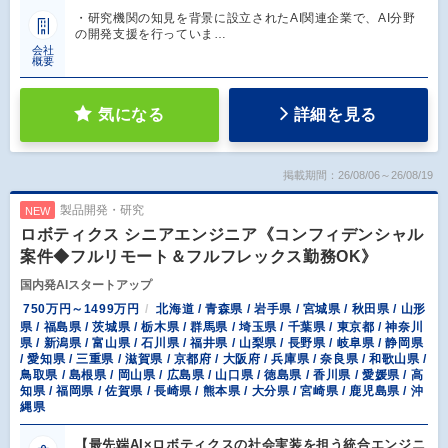
・研究機関の知見を背景に設立されたAI関連企業で、AI分野
の開発支援を行っていま…
会社
概要
気になる
詳細を見る
掲載期間：26/08/06～26/08/19
製品開発・研究
NEW
ロボティクス シニアエンジニア《コンフィデンシャル
案件◆フルリモート＆フルフレックス勤務OK》
国内発AIスタートアップ
750万円～1499万円
北海道 / 青森県 / 岩手県 / 宮城県 / 秋田県 / 山形
県 / 福島県 / 茨城県 / 栃木県 / 群馬県 / 埼玉県 / 千葉県 / 東京都 / 神奈川
県 / 新潟県 / 富山県 / 石川県 / 福井県 / 山梨県 / 長野県 / 岐阜県 / 静岡県
/ 愛知県 / 三重県 / 滋賀県 / 京都府 / 大阪府 / 兵庫県 / 奈良県 / 和歌山県 /
鳥取県 / 島根県 / 岡山県 / 広島県 / 山口県 / 徳島県 / 香川県 / 愛媛県 / 高
知県 / 福岡県 / 佐賀県 / 長崎県 / 熊本県 / 大分県 / 宮崎県 / 鹿児島県 / 沖
縄県
【最先端AI×ロボティクスの社会実装を担う統合エンジニ