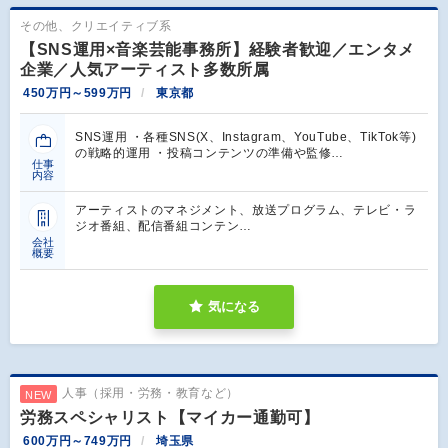
その他、クリエイティブ系
【SNS運用×音楽芸能事務所】経験者歓迎／エンタメ
企業／人気アーティスト多数所属
450万円～599万円
東京都
SNS運用 ・各種SNS(X、Instagram、YouTube、TikTok等)
の戦略的運用 ・投稿コンテンツの準備や監修…
仕事
内容
アーティストのマネジメント、放送プログラム、テレビ・ラ
ジオ番組、配信番組コンテン…
会社
概要
気になる
人事（採用・労務・教育など）
NEW
労務スペシャリスト【マイカー通勤可】
600万円～749万円
埼玉県