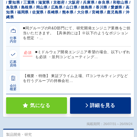
/ 愛知県 / 三重県 / 滋賀県 / 京都府 / 大阪府 / 兵庫県 / 奈良県 / 和歌山県 /
鳥取県 / 島根県 / 岡山県 / 広島県 / 山口県 / 徳島県 / 香川県 / 愛媛県 / 高
知県 / 福岡県 / 佐賀県 / 長崎県 / 熊本県 / 大分県 / 宮崎県 / 鹿児島県 / 沖
縄県
■同グループのR&D部門にて、研究開発エンジニア業務をご担
当いただきます。 【具体的には】※以下のようなポジション
を想定 ・…
仕事
内容
■ミドルウェア開発エンジニア希望の場合、以下いずれ
必須
も必須 ・並列コンピューティング…
応募
資格
【概要・特徴】 東証プライム上場、ITコンサルティングなど
を行うグループの持株会社…
会社
概要
気になる
詳細を見る
掲載期間：26/07/31～26/09/24
製品開発・研究