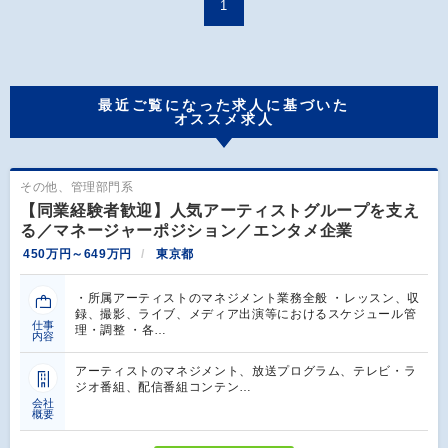
1
最近ご覧になった求人に基づいた
オススメ求人
その他、管理部門系
【同業経験者歓迎】人気アーティストグループを支え
る／マネージャーポジション／エンタメ企業
450万円～649万円
東京都
・所属アーティストのマネジメント業務全般 ・レッスン、収
録、撮影、ライブ、メディア出演等におけるスケジュール管
仕事
理・調整 ・各…
内容
アーティストのマネジメント、放送プログラム、テレビ・ラ
ジオ番組、配信番組コンテン…
会社
概要