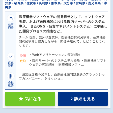
知県 / 福岡県 / 佐賀県 / 長崎県 / 熊本県 / 大分県 / 宮崎県 / 鹿児島県 / 沖
縄県
医療機器ソフトウェアの開発担当として、ソフトウェア
実装、および医療機関における院内サーバへのシステム
仕事
導入。 またQMS（品質マネジメントシステム）に準拠し
内容
た開発プロセスの推進など。
チーム 医師、臨床検査技師、医療機器開発経験者、産業機器
開発経験者と協力しながら、開発を進めていただくことにな
ります。 …
・Webアプリケーションの実装経験
必須
・院内サーバへのシステム導入経験 ・医療機器ソフト
歓迎
応募
ウェアの実装経験 ・医療機器ソフト…
資格
「感染症診療を変革し、薬剤耐性菌問題解決のフラッグシッ
プカンパニーへ」をミッショ…
会社
概要
気になる
詳細を見る