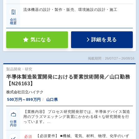
流体機器の設計・製作・販売、環境施設の設計・施工
会社
概要
気になる
詳細を見る
掲載期間：26/07/27～26/08/16
製品開発・研究
半導体製造装置開発における要素技術開発／山口勤務
【N26163】
株式会社日立ハイテク
500万円～899万円
山口県
【業務内容】 プロセス研究開発部では、半導体デバイス製造
用のプラズマエッチング装置にかかわる様々な研究開発を行
っています。…
仕事
内容
【必須要件】 ■機械、電気、材料、物理、化学のいず
必須