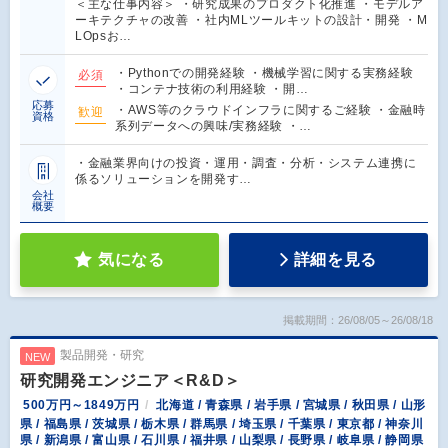
＜主な仕事内容＞ ・研究成果のプロダクト化推進 ・モデルア
ーキテクチャの改善 ・社内MLツールキットの設計・開発 ・M
LOpsお…
・Pythonでの開発経験 ・機械学習に関する実務経験
必須
・コンテナ技術の利用経験 ・開…
応募
・AWS等のクラウドインフラに関するご経験 ・金融時
歓迎
資格
系列データへの興味/実務経験 ・…
・金融業界向けの投資・運用・調査・分析・システム連携に
係るソリューションを開発す…
会社
概要
気になる
詳細を見る
掲載期間：26/08/05～26/08/18
製品開発・研究
NEW
研究開発エンジニア＜R&D＞
500万円～1849万円
北海道 / 青森県 / 岩手県 / 宮城県 / 秋田県 / 山形
県 / 福島県 / 茨城県 / 栃木県 / 群馬県 / 埼玉県 / 千葉県 / 東京都 / 神奈川
県 / 新潟県 / 富山県 / 石川県 / 福井県 / 山梨県 / 長野県 / 岐阜県 / 静岡県