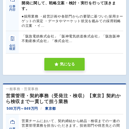
開発に関して、戦略立案・検討・実行を行って頂きま
仕事
す。
内容
●採用業務 ・経営計画や各部門からの要望に基づいた採用ター
ゲットの策定 ・データやマーケット状況を鑑みての採用戦略
の立案 ・イ…
「阪急電鉄株式会社」「阪神電気鉄道株式会社」「阪急阪神
不動産株式会社」「株式会社…
会社
概要
気になる
一般事務・営業事務
営業管理・契約事務（受発注・検収）【東京】契約か
ら検収まで一貫して担う業務
500万円～849万円
東京都
営業チームにおいて、契約締結から納品・検収までの一連の
営業管理業務を担当いただきます。技術部門や得意先との間
仕事