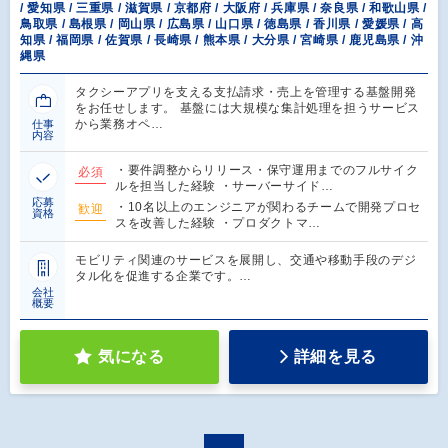
/ 愛知県 / 三重県 / 滋賀県 / 京都府 / 大阪府 / 兵庫県 / 奈良県 / 和歌山県 /
鳥取県 / 島根県 / 岡山県 / 広島県 / 山口県 / 徳島県 / 香川県 / 愛媛県 / 高
知県 / 福岡県 / 佐賀県 / 長崎県 / 熊本県 / 大分県 / 宮崎県 / 鹿児島県 / 沖
縄県
タクシーアプリを支える支払請求・売上を管理する基盤開発
をお任せします。 基盤には大規模な集計処理を担うサービス
から業務オペ…
仕事
内容
・要件調整からリリース・保守運用までのフルサイク
必須
ルを担当した経験 ・サーバーサイド…
応募
・10名以上のエンジニアが関わるチームで開発プロセ
歓迎
資格
スを改善した経験 ・プロダクトマ…
モビリティ関連のサービスを展開し、交通や移動手段のデジ
タル化を促進する企業です。…
会社
概要
気になる
詳細を見る