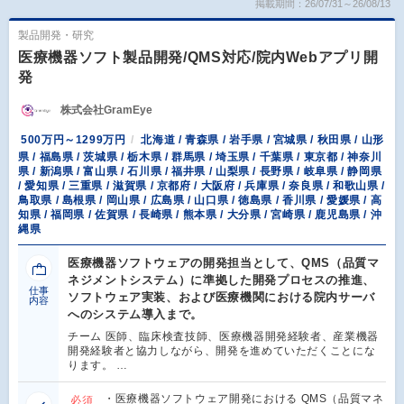
掲載期間：26/07/31～26/08/13
製品開発・研究
医療機器ソフト製品開発/QMS対応/院内Webアプリ開
発
株式会社GramEye
500万円～1299万円
北海道 / 青森県 / 岩手県 / 宮城県 / 秋田県 / 山形
県 / 福島県 / 茨城県 / 栃木県 / 群馬県 / 埼玉県 / 千葉県 / 東京都 / 神奈川
県 / 新潟県 / 富山県 / 石川県 / 福井県 / 山梨県 / 長野県 / 岐阜県 / 静岡県
/ 愛知県 / 三重県 / 滋賀県 / 京都府 / 大阪府 / 兵庫県 / 奈良県 / 和歌山県 /
鳥取県 / 島根県 / 岡山県 / 広島県 / 山口県 / 徳島県 / 香川県 / 愛媛県 / 高
知県 / 福岡県 / 佐賀県 / 長崎県 / 熊本県 / 大分県 / 宮崎県 / 鹿児島県 / 沖
縄県
医療機器ソフトウェアの開発担当として、QMS（品質マ
ネジメントシステム）に準拠した開発プロセスの推進、
仕事
ソフトウェア実装、および医療機関における院内サーバ
内容
へのシステム導入まで。
チーム 医師、臨床検査技師、医療機器開発経験者、産業機器
開発経験者と協力しながら、開発を進めていただくことにな
ります。 …
・医療機器ソフトウェア開発における QMS（品質マネ
必須