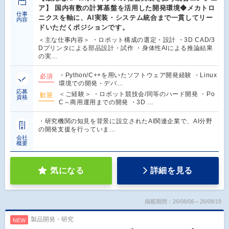
ア】 国内有数の計算基盤を活用した開発環境◆メカトロ
仕事
ニクスを軸に、AI実装・システム統合まで一貫してリー
内容
ドいただくポジションです。
＜主な仕事内容＞ ・ロボット構成の選定・設計 ・3D CAD/3
Dプリンタによる部品設計・試作 ・身体性AIによる推論結果
の実…
・Python/C++を用いたソフトウェア開発経験 ・Linux
必須
環境での開発・デバ…
応募
＜ご経験＞ ・ロボット競技会/同等のハード開発 ・Po
歓迎
資格
C～商用運用までの開発 ・3D …
・研究機関の知見を背景に設立されたAI関連企業で、AI分野
の開発支援を行っていま…
会社
概要
気になる
詳細を見る
掲載期間：26/08/06～26/08/19
製品開発・研究
NEW