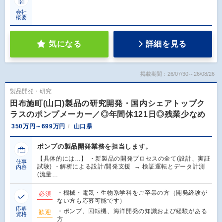
会社
概要
気になる
詳細を見る
掲載期間：26/07/30～26/08/26
製品開発・研究
田布施町(山口)製品の研究開発・国内シェアトップク
ラスのポンプメーカー／◎年間休121日◎残業少なめ
350万円～699万円
山口県
ポンプの製品開発業務を担当します。
【具体的には…】 ・新製品の開発プロセスの全て(設計、実証
仕事
試験) ・解析による設計/開発支援 → 検証運転とデータ計測
内容
(流量…
・機械・電気・生物系学科をご卒業の方（開発経験が
必須
ない方も応募可能です）
応募
・ポンプ、回転機、海洋開発の知識および経験がある
歓迎
資格
方