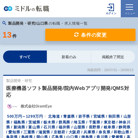
製品開発・研究/山口県
の転職・求人情報一覧
13
条件の変更
件
すべて
新着のみ
掲載終了間近
掲載期間：26/07/31～26/08/13
製品開発・研究
医療機器ソフト製品開発/院内Webアプリ開発/QMS対
応
株式会社GramEye
500万円～1299万円
北海道 / 青森県 / 岩手県 / 宮城県 / 秋田県 / 山形
県 / 福島県 / 茨城県 / 栃木県 / 群馬県 / 埼玉県 / 千葉県 / 東京都 / 神奈川
県 / 新潟県 / 富山県 / 石川県 / 福井県 / 山梨県 / 長野県 / 岐阜県 / 静岡県
/ 愛知県 / 三重県 / 滋賀県 / 京都府 / 大阪府 / 兵庫県 / 奈良県 / 和歌山県 /
鳥取県 / 島根県 / 岡山県 / 広島県 / 山口県 / 徳島県 / 香川県 / 愛媛県 / 高