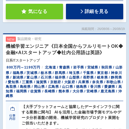
気になる
詳細を見る
掲載期間：26/08/06～26/08/19
製品開発・研究
NEW
機械学習エンジニア《日本全国からフルリモートOK◆
金融×AIスタートアップ◆社内公用語は英語》
日系ITスタートアップ
800万円～1199万円
北海道 / 青森県 / 岩手県 / 宮城県 / 秋田県 / 山形
県 / 福島県 / 茨城県 / 栃木県 / 群馬県 / 埼玉県 / 千葉県 / 東京都 / 神奈川
県 / 新潟県 / 富山県 / 石川県 / 福井県 / 山梨県 / 長野県 / 岐阜県 / 静岡県
/ 愛知県 / 三重県 / 滋賀県 / 京都府 / 大阪府 / 兵庫県 / 奈良県 / 和歌山県 /
鳥取県 / 島根県 / 岡山県 / 広島県 / 山口県 / 徳島県 / 香川県 / 愛媛県 / 高
知県 / 福岡県 / 佐賀県 / 長崎県 / 熊本県 / 大分県 / 宮崎県 / 鹿児島県 / 沖
縄県
【大手プラットフォームと協業したデータインフラに関
する業務に関与】 AIを活用した金融市場予測モデルやデ
仕事
ータ分析基盤の開発、機械学習研究のプロダクト展開を
内容
ご担当いただきます。