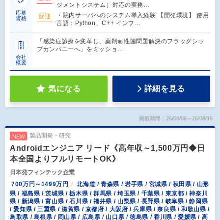
ジメントシステム）対応の実務…
応募
・院内サーバへのシステム導入経験 【開発環境】 使用
歓迎
資格
言語：Python、C++ インフ…
「感染症診療を変革し、薬剤耐性菌問題解決のフラッグシッ
プカンパニーへ」をミッショ…
会社
概要
気になる
詳細を見る
掲載期間：26/08/06～26/08/19
製品開発・研究
NEW
Androidエンジニア リード《高年収～1,500万円◆日
本全国よりフルリモートOK》
日本発フィンテック企業
700万円～1499万円
北海道 / 青森県 / 岩手県 / 宮城県 / 秋田県 / 山形
県 / 福島県 / 茨城県 / 栃木県 / 群馬県 / 埼玉県 / 千葉県 / 東京都 / 神奈川
県 / 新潟県 / 富山県 / 石川県 / 福井県 / 山梨県 / 長野県 / 岐阜県 / 静岡県
/ 愛知県 / 三重県 / 滋賀県 / 京都府 / 大阪府 / 兵庫県 / 奈良県 / 和歌山県 /
鳥取県 / 島根県 / 岡山県 / 広島県 / 山口県 / 徳島県 / 香川県 / 愛媛県 / 高