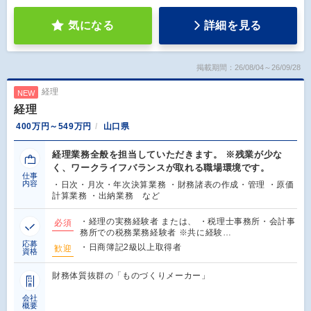
気になる
詳細を見る
掲載期間：26/08/04～26/09/28
経理
NEW
経理
400万円～549万円
山口県
経理業務全般を担当していただきます。 ※残業が少な
く、ワークライフバランスが取れる職場環境です。
仕事
内容
・日次・月次・年次決算業務 ・財務諸表の作成・管理 ・原価
計算業務 ・出納業務 など
・経理の実務経験者 または、 ・税理士事務所・会計事
必須
務所での税務業務経験者 ※共に経験…
応募
・日商簿記2級以上取得者
歓迎
資格
財務体質抜群の「ものづくりメーカー」
会社
概要