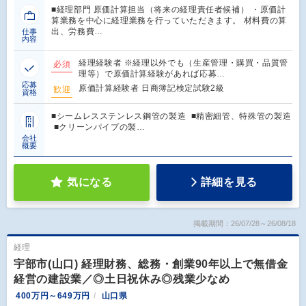
■経理部門 原価計算担当（将来の経理責任者候補） ・原価計
算業務を中心に経理業務を行っていただきます。 材料費の算
出、労務費…
仕事
内容
経理経験者 ※経理以外でも（生産管理・購買・品質管
必須
理等）で原価計算経験があれば応募…
応募
原価計算経験者 日商簿記検定試験2級
歓迎
資格
■シームレスステンレス鋼管の製造 ■精密細管、特殊管の製造
■クリーンパイプの製…
会社
概要
気になる
詳細を見る
掲載期間：26/07/28～26/08/18
経理
宇部市(山口) 経理財務、総務・創業90年以上で無借金
経営の建設業／◎土日祝休み◎残業少なめ
400万円～649万円
山口県