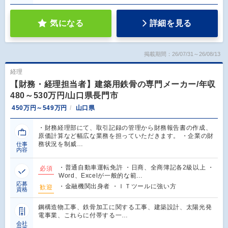
気になる
詳細を見る
掲載期間：26/07/31～26/08/13
経理
【財務・経理担当者】建築用鉄骨の専門メーカー/年収
480～530万円/山口県長門市
450万円～549万円
山口県
・財務経理部にて、取引記録の管理から財務報告書の作成、
原価計算など幅広な業務を担っていただきます。 ・企業の財
務状況を制威…
仕事
内容
・普通自動車運転免許 ・日商、全商簿記各2級以上 ・
必須
Word、Excelが一般的な範…
応募
・金融機関出身者 ・ＩＴツールに強い方
歓迎
資格
鋼構造物工事、鉄骨加工に関する工事、建築設計、太陽光発
電事業、これらに付帯する一…
会社