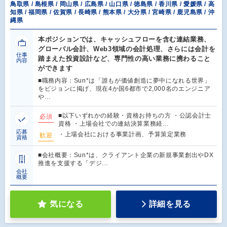
鳥取県 / 島根県 / 岡山県 / 広島県 / 山口県 / 徳島県 / 香川県 / 愛媛県 / 高
知県 / 福岡県 / 佐賀県 / 長崎県 / 熊本県 / 大分県 / 宮崎県 / 鹿児島県 / 沖
縄県
本ポジションでは、キャッシュフローを含む連結業務、
グローバル会計、Web3領域の会計処理、さらには会計を
仕事
踏まえた投資設計など、専門性の高い業務に携わること
内容
ができます
■職務内容：Sun*は「誰もが価値創造に夢中になれる世界」
をビジョンに掲げ、現在4か国6都市で2,000名のエンジニア
や…
■以下いずれかの経験・資格お持ちの方 ・公認会計士
必須
資格 ・上場会社での連結決算業務経…
応募
・上場会社における事業計画、予算策定業務
歓迎
資格
■会社概要：Sun*は、クライアント企業の新規事業創出やDX
推進を支援する「デジ…
会社
概要
気になる
詳細を見る