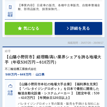
【事業内容】 日産車の販売、各種中古車販売、自動車整備全
般、部用品販売、損害保険代…
会社
概要
気になる
詳細を見る
掲載期間：26/07/28～26/08/17
経理
【山陽小野田市】経理職/高い業界シェアを誇る地場大
手（年収530万円～610万円）
不二輸送機工業株式会社
500万円～649万円
山口県
【山陽小野田市本社の地場大手企業】【福利厚生充実】
【「パレタイジングロボット」を日本で最初に開発した
仕事
輸送自動化設備・システムメーカー 】【想定年収：530
内容
～610万円】【年間休日120日以上】
パレタイジングロボット等の製造・販売を手掛ける当社にお