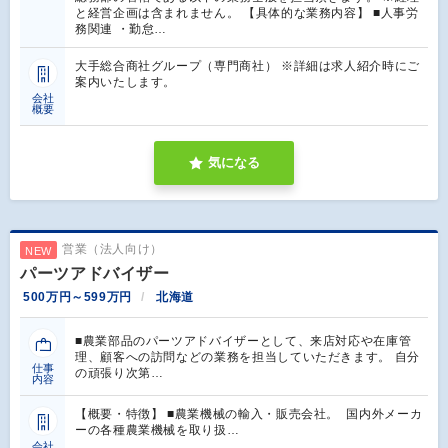
と経営企画は含まれません。 【具体的な業務内容】 ■人事労
務関連 ・勤怠…
大手総合商社グループ（専門商社） ※詳細は求人紹介時にご
案内いたします。
会社
概要
気になる
営業（法人向け）
NEW
パーツアドバイザー
500万円～599万円
北海道
■農業部品のパーツアドバイザーとして、来店対応や在庫管
理、顧客への訪問などの業務を担当していただきます。 自分
仕事
の頑張り次第…
内容
【概要・特徴】 ■農業機械の輸入・販売会社。 国内外メーカ
ーの各種農業機械を取り扱…
会社