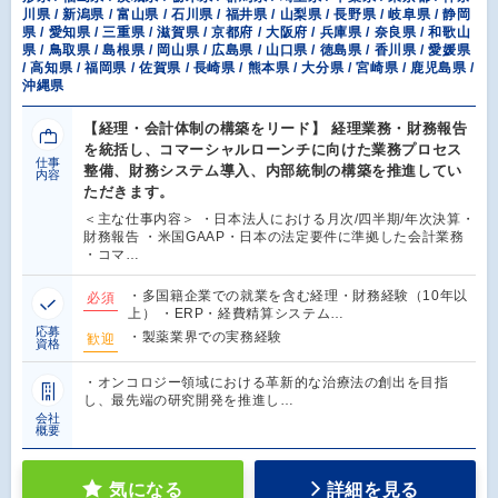
川県 / 新潟県 / 富山県 / 石川県 / 福井県 / 山梨県 / 長野県 / 岐阜県 / 静岡
県 / 愛知県 / 三重県 / 滋賀県 / 京都府 / 大阪府 / 兵庫県 / 奈良県 / 和歌山
県 / 鳥取県 / 島根県 / 岡山県 / 広島県 / 山口県 / 徳島県 / 香川県 / 愛媛県
/ 高知県 / 福岡県 / 佐賀県 / 長崎県 / 熊本県 / 大分県 / 宮崎県 / 鹿児島県 /
沖縄県
【経理・会計体制の構築をリード】 経理業務・財務報告
を統括し、コマーシャルローンチに向けた業務プロセス
仕事
整備、財務システム導入、内部統制の構築を推進してい
内容
ただきます。
＜主な仕事内容＞ ・日本法人における月次/四半期/年次決算・
財務報告 ・米国GAAP・日本の法定要件に準拠した会計業務
・コマ…
・多国籍企業での就業を含む経理・財務経験（10年以
必須
上） ・ERP・経費精算システム…
応募
・製薬業界での実務経験
歓迎
資格
・オンコロジー領域における革新的な治療法の創出を目指
し、最先端の研究開発を推進し…
会社
概要
気になる
詳細を見る