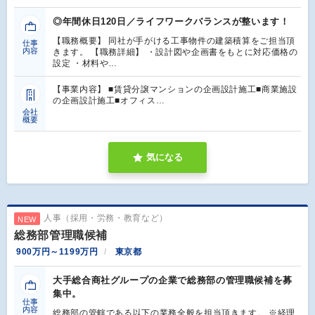
◎年間休日120日／ライフワークバランスが整います！
【職務概要】 同社が手がける工事物件の建築積算をご担当頂
仕事
内容
きます。 【職務詳細】 ・設計図や企画書をもとに対応価格の
設定 ・材料や…
【事業内容】 ■賃貸分譲マンションの企画設計施工■商業施設
の企画設計施工■オフィス…
会社
概要
気になる
人事（採用・労務・教育など）
NEW
総務部管理職候補
900万円～1199万円
東京都
大手総合商社グループの企業で総務部の管理職候補を募
集中。
仕事
内容
総務部の管轄である以下の業務全般を担当頂きます。 ※経理