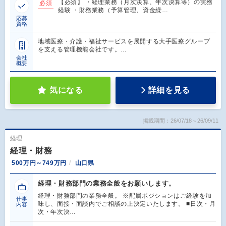
【必須】 ・経理業務（月次決算、年次決算等）の実務
必須
経験 ・財務業務（予算管理、資金繰…
応募
資格
地域医療・介護・福祉サービスを展開する大手医療グループ
を支える管理機能会社です。…
会社
概要
気になる
詳細を見る
掲載期間：26/07/18～26/09/11
経理
経理・財務
500万円～749万円
山口県
経理・財務部門の業務全般をお願いします。
経理・財務部門の業務全般。 ※配属ポジションはご経験を加
仕事
味し、面接・面談内でご相談の上決定いたします。 ■日次・月
内容
次・年次決…