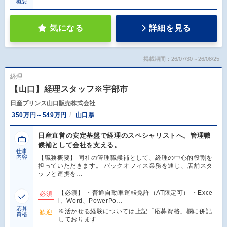
概要
気になる
詳細を見る
掲載期間：26/07/30～26/08/25
経理
【山口】経理スタッフ※宇部市
日産プリンス山口販売株式会社
350万円～549万円
山口県
日産直営の安定基盤で経理のスペシャリストへ。管理職
候補として会社を支える。
仕事
内容
【職務概要】 同社の管理職候補として、経理の中心的役割を
担っていただきます。 バックオフィス業務を通じ、店舗スタ
ッフと連携を…
【必須】 ・普通自動車運転免許（AT限定可） ・Exce
必須
l、Word、PowerPo…
応募
※活かせる経験については上記「応募資格」欄に併記
歓迎
資格
しております