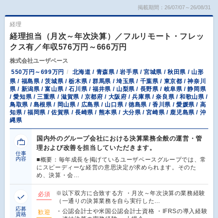
掲載期間：26/07/07～26/08/31
経理
経理担当（月次～年次決算）／フルリモート・フレッ
クス有／年収576万円～666万円
株式会社ユーザベース
550万円～699万円
北海道 / 青森県 / 岩手県 / 宮城県 / 秋田県 / 山形
県 / 福島県 / 茨城県 / 栃木県 / 群馬県 / 埼玉県 / 千葉県 / 東京都 / 神奈川
県 / 新潟県 / 富山県 / 石川県 / 福井県 / 山梨県 / 長野県 / 岐阜県 / 静岡県
/ 愛知県 / 三重県 / 滋賀県 / 京都府 / 大阪府 / 兵庫県 / 奈良県 / 和歌山県 /
鳥取県 / 島根県 / 岡山県 / 広島県 / 山口県 / 徳島県 / 香川県 / 愛媛県 / 高
知県 / 福岡県 / 佐賀県 / 長崎県 / 熊本県 / 大分県 / 宮崎県 / 鹿児島県 / 沖
縄県
国内外のグループ会社における決算業務全般の運営・管
理および改善を担当していただきます。
仕事
内容
■概要：毎年成長を掲げているユーザベースグループでは、常
にスピーディーな経営の意思決定が求められます。そのた
め、決算・会…
※以下双方に合致する方 ・月次～年次決算の業務経験
必須
（一通りの決算業務を自ら実行した…
応募
・公認会計士や米国公認会計士資格 ・IFRSの導入経験
歓迎
資格