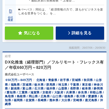
・連結決算の実務経験 ・上場企…
■パーパス：同社は、「経済情報の力で、誰もがビジネスを楽
しめる世界をつくる」 を…
会社
概要
気になる
詳細を見る
掲載期間：26/07/06～26/08/30
経理
DX化推進（経理部門）／フルリモート・フレックス有
／年収660万円～820万円
株式会社ユーザベース
650万円～849万円
北海道 / 青森県 / 岩手県 / 宮城県 / 秋田県 / 山形
県 / 福島県 / 茨城県 / 栃木県 / 群馬県 / 埼玉県 / 千葉県 / 東京都 / 神奈川
県 / 新潟県 / 富山県 / 石川県 / 福井県 / 山梨県 / 長野県 / 岐阜県 / 静岡県
/ 愛知県 / 三重県 / 滋賀県 / 京都府 / 大阪府 / 兵庫県 / 奈良県 / 和歌山県 /
鳥取県 / 島根県 / 岡山県 / 広島県 / 山口県 / 徳島県 / 香川県 / 愛媛県 / 高
知県 / 福岡県 / 佐賀県 / 長崎県 / 熊本県 / 大分県 / 宮崎県 / 鹿児島県 / 沖
縄県