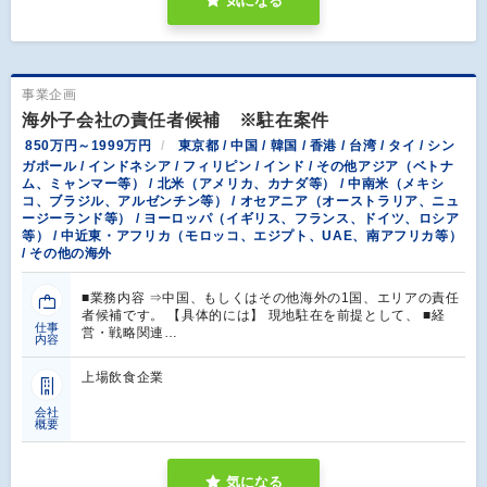
気になる
事業企画
海外子会社の責任者候補 ※駐在案件
850万円～1999万円
東京都 / 中国 / 韓国 / 香港 / 台湾 / タイ / シン
ガポール / インドネシア / フィリピン / インド / その他アジア（ベトナ
ム、ミャンマー等） / 北米（アメリカ、カナダ等） / 中南米（メキシ
コ、ブラジル、アルゼンチン等） / オセアニア（オーストラリア、ニュ
ージーランド等） / ヨーロッパ（イギリス、フランス、ドイツ、ロシア
等） / 中近東・アフリカ（モロッコ、エジプト、UAE、南アフリカ等）
/ その他の海外
■業務内容 ⇒中国、もしくはその他海外の1国、エリアの責任
者候補です。 【具体的には】 現地駐在を前提として、 ■経
仕事
営・戦略関連…
内容
上場飲食企業
会社
概要
気になる