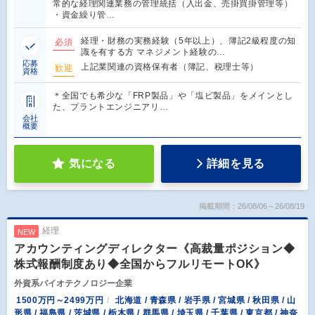
常的な経理関連業務の管理統括（入出金、売掛買掛管理等）
・資金繰り管…
経理・財務の実務経験（5年以上）、簿記2級程度の知
必須
識を有する方 マネジメント経験の…
応募
上記業関連の資格保有者（簿記、税理士等）
歓迎
資格
＊全国でも希少な「FRP製品」や「塩ビ製品」をメインとし
た、プラントエンジニアリ…
会社
概要
気になる
詳細を見る
掲載期間：26/08/06～26/08/19
経理
NEW
アカウンティングディレクター《高裁量ポジション◆
株式報酬制度あり◆全国からフルリモートOK》
外資系バイオテクノロジー企業
1500万円～2499万円
北海道 / 青森県 / 岩手県 / 宮城県 / 秋田県 / 山
形県 / 福島県 / 茨城県 / 栃木県 / 群馬県 / 埼玉県 / 千葉県 / 東京都 / 神奈