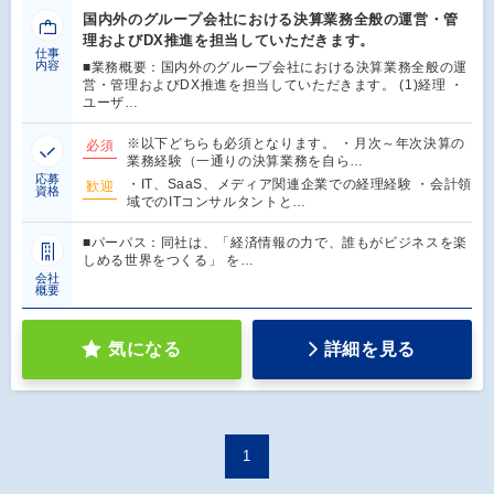
国内外のグループ会社における決算業務全般の運営・管
理およびDX推進を担当していただきます。
仕事
内容
■業務概要：国内外のグループ会社における決算業務全般の運
営・管理およびDX推進を担当していただきます。 (1)経理 ・
ユーザ…
※以下どちらも必須となります。 ・月次～年次決算の
必須
業務経験（一通りの決算業務を自ら…
応募
・IT、SaaS、メディア関連企業での経理経験 ・会計領
歓迎
資格
域でのITコンサルタントと…
■パーパス：同社は、「経済情報の力で、誰もがビジネスを楽
しめる世界をつくる」 を…
会社
概要
気になる
詳細を見る
1