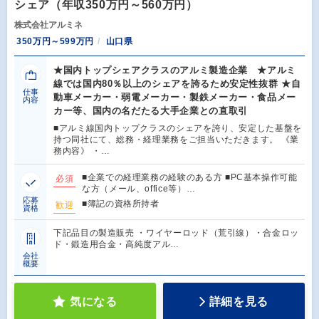
シェア（年収350万円～560万円）
株式会社アルミネ
350万円～599万円
山口県
★国内トップシェアクラスのアルミ製造企業 ★アルミ
線では国内80％以上のシェアを誇るため安定性抜群 ★自
仕事
動車メーカー・弱電メーカー・製鉄メーカー・食品メー
内容
カー等、国内の名だたる大手企業との直取引
■アルミ線国内トップクラスのシェアを誇り、安定した基盤を
持つ同社にて、総務・経理業務をご担当いただきます。 《業
務内容》 ・…
■企業での経理業務の経験のある方 ■PC基本操作可能
必須
な方（メール、office等）…
応募
■簿記の資格所持者
歓迎
資格
下記品目の製造販売 ・ワイヤーロッド（荒引線）・合金ロッ
ド・鍛造用合金・高純度アル…
会社
概要
気になる
詳細を見る