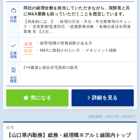
同社の経理全般を担当していただきながら、現部長と共
にM&A業務も担っていただくことを想定しています。
仕事
内容
【具体的には…】 ・経理の日次・月次・年次業務等のチェッ
ク ・決算業務/監査対応 ・総務業務全般 ・各種法規法令関連
業務 等 【入社…
・経理/財務の実務経験がある方
必須
・M&Aに挑戦されたい方 ・マネジメント経験
歓迎
応募
資格
2×4建築と総合住宅資材の販売
会社
概要
気になる
詳細を見る
掲載期間：26/07/28～26/08/17
経理
【山口県内勤務】総務・経理職※アルミ線国内トップ