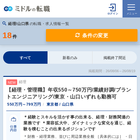
経理/山口県
の転職・求人情報一覧
18
条件の変更
件
すべて
新着のみ
掲載終了間近
掲載期間：26/08/06～26/08/19
経理
NEW
【経理・管理職】年収550～750万円/業績好調/プラン
トエンジニアリング/東京・山口いずれも勤務可
550万円～799万円
東京都 / 山口県
＊経験とスキルを活かす事の出来る、経理・財務関連の
業務です ＊業容拡大中、ダイナミックな変化を通じ、経
仕事
験を積むことの出来るポジションです
内容
＊財務・経理業務、並びに周辺業務全般 ［具体的には］ ・日