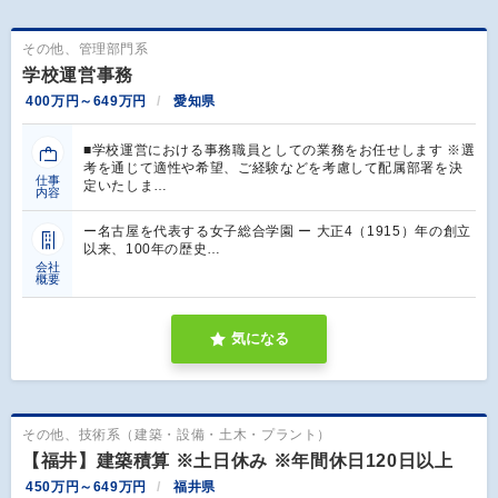
その他、管理部門系
学校運営事務
400万円～649万円
愛知県
■学校運営における事務職員としての業務をお任せします ※選
考を通じて適性や希望、ご経験などを考慮して配属部署を決
仕事
定いたしま…
内容
ー名古屋を代表する女子総合学園 ー 大正4（1915）年の創立
以来、100年の歴史…
会社
概要
気になる
その他、技術系（建築・設備・土木・プラント）
【福井】建築積算 ※土日休み ※年間休日120日以上
450万円～649万円
福井県