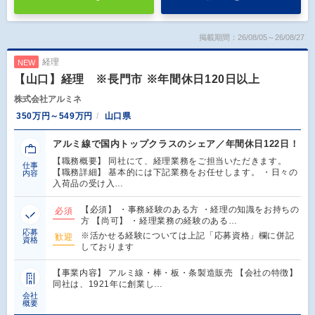
掲載期間：26/08/05～26/08/27
経理
NEW
【山口】経理 ※長門市 ※年間休日120日以上
株式会社アルミネ
350万円～549万円
山口県
アルミ線で国内トップクラスのシェア／年間休日122日！
【職務概要】 同社にて、経理業務をご担当いただきます。
仕事
【職務詳細】 基本的には下記業務をお任せします。 ・日々の
内容
入荷品の受け入…
【必須】 ・事務経験のある方 ・経理の知識をお持ちの
必須
方 【尚可】 ・経理業務の経験のある…
応募
※活かせる経験については上記「応募資格」欄に併記
歓迎
資格
しております
【事業内容】 アルミ線・棒・板・条製造販売 【会社の特徴】
同社は、1921年に創業し…
会社
概要