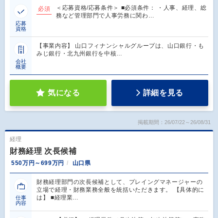
＜応募資格/応募条件＞ ■必須条件： ・人事、経理、総
必須
務など管理部門で人事労務に関わ…
応募
資格
【事業内容】 山口フィナンシャルグループは、山口銀行・も
みじ銀行・北九州銀行を中核…
会社
概要
気になる
詳細を見る
掲載期間：26/07/22～26/08/31
経理
財務経理 次長候補
550万円～699万円
山口県
財務経理部門の次長候補として、プレイングマネージャーの
立場で経理・財務業務全般を統括いただきます。 【具体的に
は】 ■経理業…
仕事
内容