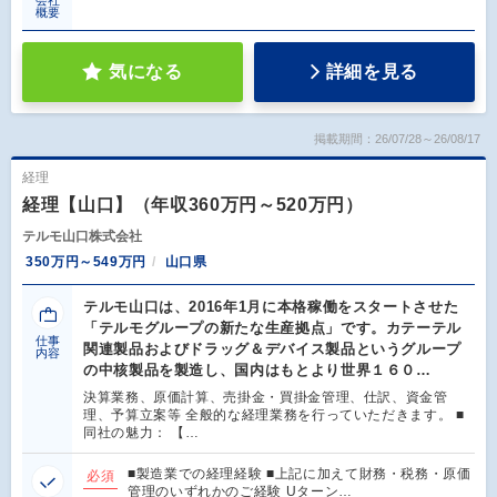
会社
概要
気になる
詳細を見る
掲載期間：26/07/28～26/08/17
経理
経理【山口】（年収360万円～520万円）
テルモ山口株式会社
350万円～549万円
山口県
テルモ山口は、2016年1月に本格稼働をスタートさせた
「テルモグループの新たな生産拠点」です。カテーテル
仕事
関連製品およびドラッグ＆デバイス製品というグループ
内容
の中核製品を製造し、国内はもとより世界１６０…
決算業務、原価計算、売掛金・買掛金管理、仕訳、資金管
理、予算立案等 全般的な経理業務を行っていただきます。 ■
同社の魅力： 【…
■製造業での経理経験 ■上記に加えて財務・税務・原価
必須
管理のいずれかのご経験 Uターン…