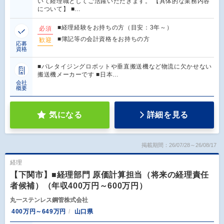
いて経理職としてご活躍いただきます。 【具体的な業務内容
について】 ■…
■経理経験をお持ちの方（目安：3年～）
必須
■簿記等の会計資格をお持ちの方
歓迎
応募
資格
■パレタイジングロボットや垂直搬送機など物流に欠かせない
搬送機メーカーです ■日本…
会社
概要
気になる
詳細を見る
掲載期間：26/07/28～26/08/17
経理
【下関市】■経理部門 原価計算担当（将来の経理責任
者候補）（年収400万円～600万円）
丸一ステンレス鋼管株式会社
400万円～649万円
山口県