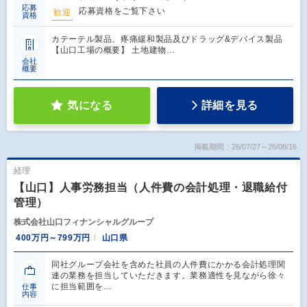
応募
応募資格をご覧下さい
歓迎
資格
カテーテル製品、疼痛緩和製品及びドラッグ&デバイス製品
【山口工場の概要】 土地建物…
会社
概要
気になる
詳細を見る
掲載期間：26/07/27～26/08/16
経理
【山口】人事労務担当（人件費の会計処理・退職給付
管理）
株式会社山口フィナンシャルグループ
400万円～799万円
山口県
同社グループ会社を含めた社員の人件費にかかる会計処理関
連の業務を担当していただきます。業務適性を見ながら徐々
に担当範囲を…
仕事
内容