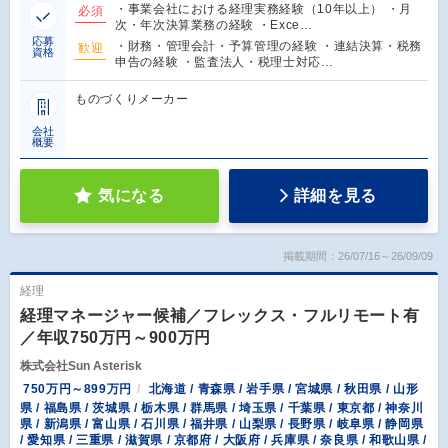
・事業会社における経理実務経験（10年以上） ・月
必須
次・年次決算業務の経験 ・Exce…
応募
・財務・管理会計・予算管理の経験 ・連結決算・税務
歓迎
資格
申告の経験 ・監査法人・税理士対応…
ものづくりメーカー
会社
概要
気になる
詳細を見る
掲載期間：26/07/16～26/09/09
経理
経理マネージャー候補／フレックス・フルリモート有
／年収750万円～900万円
株式会社Sun Asterisk
750万円～899万円
北海道 / 青森県 / 岩手県 / 宮城県 / 秋田県 / 山形
県 / 福島県 / 茨城県 / 栃木県 / 群馬県 / 埼玉県 / 千葉県 / 東京都 / 神奈川
県 / 新潟県 / 富山県 / 石川県 / 福井県 / 山梨県 / 長野県 / 岐阜県 / 静岡県
/ 愛知県 / 三重県 / 滋賀県 / 京都府 / 大阪府 / 兵庫県 / 奈良県 / 和歌山県 /