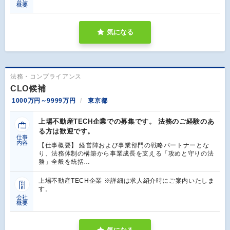
概要
気になる
法務・コンプライアンス
CLO候補
1000万円～9999万円
東京都
上場不動産TECH企業での募集です。 法務のご経験のあ
る方は歓迎です。
仕事
内容
【仕事概要】 経営陣および事業部門の戦略パートナーとな
り、法務体制の構築から事業成長を支える「攻めと守りの法
務」全般を統括…
上場不動産TECH企業 ※詳細は求人紹介時にご案内いたしま
す。
会社
概要