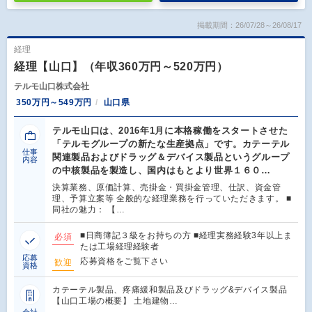
掲載期間：26/07/28～26/08/17
経理
経理【山口】（年収360万円～520万円）
テルモ山口株式会社
350万円～549万円
山口県
テルモ山口は、2016年1月に本格稼働をスタートさせた
「テルモグループの新たな生産拠点」です。カテーテル
仕事
関連製品およびドラッグ＆デバイス製品というグループ
内容
の中核製品を製造し、国内はもとより世界１６０…
決算業務、原価計算、売掛金・買掛金管理、仕訳、資金管
理、予算立案等 全般的な経理業務を行っていただきます。 ■
同社の魅力： 【…
■日商簿記３級をお持ちの方 ■経理実務経験3年以上ま
必須
たは工場経理経験者
応募
応募資格をご覧下さい
歓迎
資格
カテーテル製品、疼痛緩和製品及びドラッグ&デバイス製品
【山口工場の概要】 土地建物…