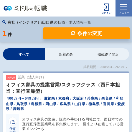
商社（インテリア）/山口県
の転職・求人情報一覧
1
条件の変更
件
すべて
新着のみ
掲載終了間近
掲載期間：26/08/04～26/08/17
営業（法人向け）
NEW
オフィス家具の提案営業/スタッフクラス（西日本担
当：直行直帰型）
400万円～649万円
滋賀県 / 京都府 / 大阪府 / 兵庫県 / 奈良県 / 和歌
山県 / 鳥取県 / 島根県 / 岡山県 / 広島県 / 山口県 / 徳島県 / 香川県 / 愛媛
県 / 高知県
オフィス家具の製造、販売を手掛ける同社にて、西日本での
直行直帰型営業職を募集致します。 従来より在籍している営
業メンバーも…
仕事
内容