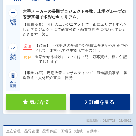
大手メーカーの長期プロジェクト多数。上場グループの
安定基盤で多彩なキャリアを。
仕事
内容
【職務概要】 同社のエンジニアとして、山口エリアを中心と
したプロジェクトにて品質検査・品質管理等に携わっていた
だきます。製…
【必須】 ・化学系の学部卒や物質工学科や化学を中心
必須
として、材料化学や生物化学等の分…
応募
※活かせる経験については上記「応募資格」欄に併記
歓迎
資格
しております
【事業内容】 現場改善コンサルティング、製造請負事業、製
造派遣・人材紹介事業、開発…
会社
概要
気になる
詳細を見る
掲載期間：26/07/28～26/08/17
生産管理・品質管理・品質保証・工場長（機械・自動車）