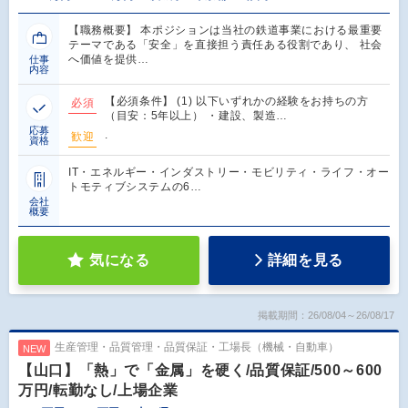
【職務概要】 本ポジションは当社の鉄道事業における最重要
テーマである「安全」を直接担う責任ある役割であり、 社会
へ価値を提供…
仕事
内容
【必須条件】 (1) 以下いずれかの経験をお持ちの方
必須
（目安：5年以上） ・建設、製造…
応募
.
歓迎
資格
IT・エネルギー・インダストリー・モビリティ・ライフ・オー
トモティブシステムの6…
会社
概要
気になる
詳細を見る
掲載期間：26/08/04～26/08/17
生産管理・品質管理・品質保証・工場長（機械・自動車）
NEW
【山口】「熱」で「金属」を硬く/品質保証/500～600
万円/転勤なし/上場企業