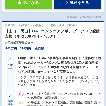
気になる
詳細を見る
掲載期間：26/07/28～26/08/17
生産管理・品質管理・品質保証・工場長（機械・自動車）
【山口・岡山】CAEエンジニア／ポンプ・ブロワ設計
支援（年収500万円～700万円）
大晃機械工業株式会社
500万円～749万円
山口県
■舶用・陸上・EMの3事業部で事業展開する「流体移送機
器」の総合メーカー/ポンプ出荷台数世界1位／船舶用ポ
仕事
ンプ国内トップシェア ■積極的な海外展開でアジア、ア
内容
セアン諸国、ヨーロッパなど広範なエ…
ポンプ・ブロワ開発における構造・流体解析を通じた、設計
支援および最適化提案を担当いただきます。 【担当していた
だきたい業務…
■材料力学・流体力学・熱力学の基礎知識 ■CAEソフト
必須
の使用経験（業務使用ツール：…
応募
▼機械設計スキル ▼回転機械、流体機械の基礎知識 ▼
歓迎
資格