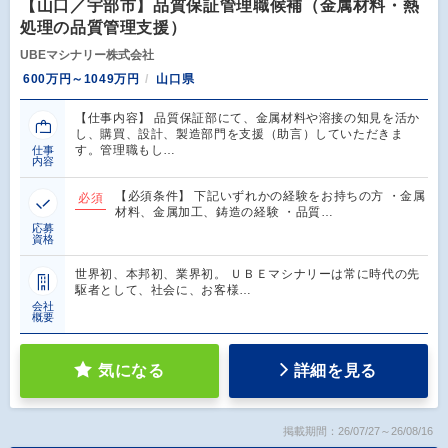
【山口／宇部市】品質保証管理職候補（金属材料・熱
処理の品質管理支援）
UBEマシナリー株式会社
600万円～1049万円
山口県
【仕事内容】 品質保証部にて、金属材料や溶接の知見を活か
し、購買、設計、製造部門を支援（助言）していただきま
す。管理職もし…
仕事
内容
【必須条件】 下記いずれかの経験をお持ちの方 ・金属
必須
材料、金属加工、鋳造の経験 ・品質…
応募
資格
世界初、本邦初、業界初。 ＵＢＥマシナリーは常に時代の先
駆者として、社会に、お客様…
会社
概要
気になる
詳細を見る
掲載期間：26/07/27～26/08/16