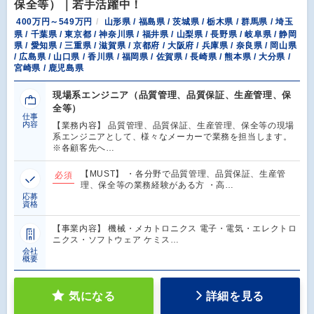
保全等）｜若手活躍中！
400万円～549万円
山形県 / 福島県 / 茨城県 / 栃木県 / 群馬県 / 埼玉
県 / 千葉県 / 東京都 / 神奈川県 / 福井県 / 山梨県 / 長野県 / 岐阜県 / 静岡
県 / 愛知県 / 三重県 / 滋賀県 / 京都府 / 大阪府 / 兵庫県 / 奈良県 / 岡山県
/ 広島県 / 山口県 / 香川県 / 福岡県 / 佐賀県 / 長崎県 / 熊本県 / 大分県 /
宮崎県 / 鹿児島県
現場系エンジニア（品質管理、品質保証、生産管理、保
全等）
仕事
内容
【業務内容】 品質管理、品質保証、生産管理、保全等の現場
系エンジニアとして、様々なメーカーで業務を担当します。
※各顧客先へ…
【MUST】 ・各分野で品質管理、品質保証、生産管
必須
理、保全等の業務経験がある方 ・高…
応募
資格
【事業内容】 機械・メカトロニクス 電子・電気・エレクトロ
ニクス・ソフトウェア ケミス…
会社
概要
気になる
詳細を見る