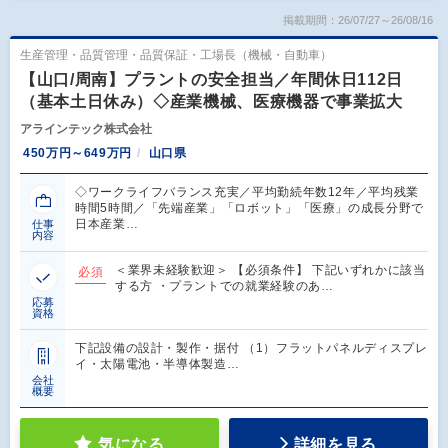
掲載期間：26/07/27～26/08/16
生産管理・品質管理・品質保証・工場長（機械・自動車）
【山口/周南】プラントの安全担当／年間休日112日
（基本土日休み）◇産業機械、医療機器で事業拡大
アラインテック株式会社
450万円～649万円
山口県
◇ワークライフバランス充実／平均勤続年数12年／平均残業
時間5時間／「先端産業」「ロボット」「医療」の成長分野で
日本産業…
仕事
内容
＜業界未経験歓迎＞ 【必須条件】 下記いずれかに該当
必須
する方 ・プラントでの就業経験のあ…
応募
資格
下記設備の設計・製作・据付 （1）フラットパネルディスプレ
イ・太陽電池・半導体製造…
会社
概要
気になる
詳細を見る