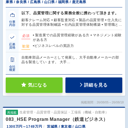
庫県 / 奈良県 / 広島県 / 山口県 / 福岡県 / 鹿児島県
以下、品質管理に関する業務全般に携わって頂きます。
顧客クレーム対応 • 顧客監査対応 • 製品の品質管理 • 仕入先に
仕事
対する品質管理体制確認 • 社内品質管理体制構築 • 管理職と…
内容
• 製造業での品質管理経験がある方 • マネジメント経験
必須
がある方
応募
•ビジネスレベルの英語力
歓迎
資格
自動車部品メーカーとして発展し、大手自動車メーカーの部
品を製造してい ます。 大手…
会社
概要
気になる
詳細を見る
掲載期間：26/08/05～26/08/18
生産管理・品質管理・品質保証・工場長（機械・自動車）
再掲載
083_HSE Program Manager（鉄道ビジネス）
1300万円～1749万円
茨城県 / 東京都 / 山口県