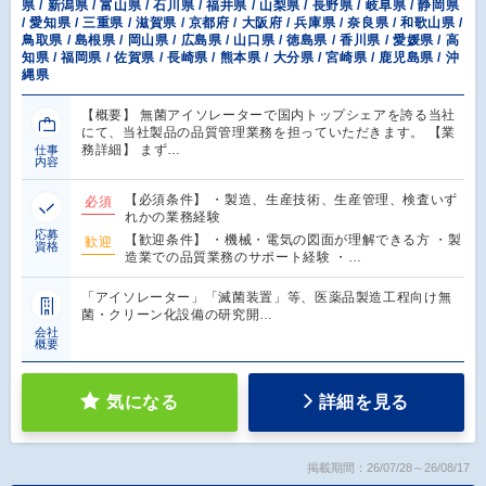
県 / 新潟県 / 富山県 / 石川県 / 福井県 / 山梨県 / 長野県 / 岐阜県 / 静岡県
/ 愛知県 / 三重県 / 滋賀県 / 京都府 / 大阪府 / 兵庫県 / 奈良県 / 和歌山県 /
鳥取県 / 島根県 / 岡山県 / 広島県 / 山口県 / 徳島県 / 香川県 / 愛媛県 / 高
知県 / 福岡県 / 佐賀県 / 長崎県 / 熊本県 / 大分県 / 宮崎県 / 鹿児島県 / 沖
縄県
【概要】 無菌アイソレーターで国内トップシェアを誇る当社
にて、当社製品の品質管理業務を担っていただきます。 【業
務詳細】 まず…
仕事
内容
【必須条件】 ・製造、生産技術、生産管理、検査いず
必須
れかの業務経験
応募
【歓迎条件】 ・機械・電気の図面が理解できる方 ・製
歓迎
資格
造業での品質業務のサポート経験 ・…
「アイソレーター」「滅菌装置」等、医薬品製造工程向け無
菌・クリーン化設備の研究開…
会社
概要
気になる
詳細を見る
掲載期間：26/07/28～26/08/17