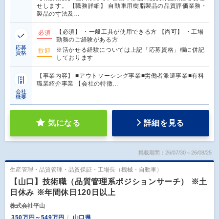
せします。 【職務詳細】 自動車用樹脂製品の品質評価業務・
製品の寸法及…
【必須】 ・一般工具が使用できる方 【尚可】 ・工場
必須
勤務のご経験がある方
応募
※活かせる経験については上記「応募資格」欄に併記
歓迎
資格
しております
【事業内容】 ■アウトソーシング事業■労働者派遣事業■有料
職業紹介事業 【会社の特徴…
会社
概要
気になる
詳細を見る
掲載期間：26/07/30～26/08/25
生産管理・品質管理・品質保証・工場長（機械・自動車）
【山口】技術職（品質管理系ポジションサーチ） ※土
日休み ※年間休日120日以上
株式会社平山
350万円～549万円
山口県