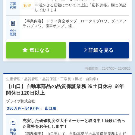
応募
※活かせる経験については上記「応募資格」欄に併記
歓迎
資格
しております
【事業内容】 ドライ真空ポンプ、ロータリブロワ、ダイアフ
ラムブロワ、歯車ポンプ、遠…
会社
概要
気になる
詳細を見る
掲載期間：26/07/30～26/08/25
生産管理・品質管理・品質保証・工場長（機械・自動車）
【山口】自動車部品の品質保証業務 ※土日休み ※年
間休日120日以上
ブライザ株式会社
350万円～549万円
山口県
充実した研修制度◎大手メーカーと取引中！経験に合っ
た業務をお任せします！
仕事
内容
【職務概要】 山口県にて、自動車部品の品質保証業務をお任