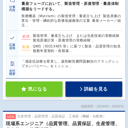
量産フェーズにおいて、製造管理・原価管理・量産体制
仕事
構築をリードする。
内容
医療機器（Mycrium）の製造管理・量産立ち上げ 製造原価の
算出・管理・継続的な原価低減施策の立案 量産メーカー／組
立…
製造管理、量産立ち上げ、または生産技術の実務経験
必須
製造原価計算・原価管理の実務経験…
応募
QMS（ISO13485 等）に基づく製造・品質管理の知見
歓迎
資格
複数年度契約・長期基…
「感染症診療を変革し、薬剤耐性菌問題解決のフラッグシッ
プカンパニーへ」をミッショ…
会社
概要
気になる
詳細を見る
掲載期間：26/08/03～26/08/16
生産管理・品質管理・品質保証・工場長（機械・自動車）
NEW
現場系エンジニア（品質管理、品質保証、生産管理、