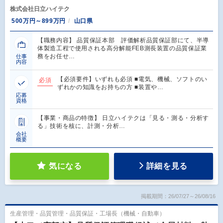
株式会社日立ハイテク
500万円～899万円
山口県
【職務内容】 品質保証本部 評価解析品質保証部にて、半導
体製造工程で使用される高分解能FEB測長装置の品質保証業
務をお任せ…
仕事
内容
【必須要件】いずれも必須 ■電気、機械、ソフトのい
必須
ずれかの知識をお持ちの方 ■装置や…
応募
資格
【事業・商品の特徴】 日立ハイテクは「見る・測る・分析す
る」技術を核に、計測・分析…
会社
概要
気になる
詳細を見る
掲載期間：26/07/27～26/08/16
生産管理・品質管理・品質保証・工場長（機械・自動車）