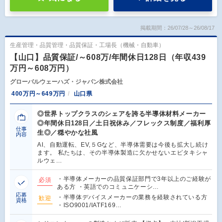
掲載期間：26/07/28～26/08/17
生産管理・品質管理・品質保証・工場長（機械・自動車）
【山口】品質保証/～608万/年間休日128日（年収439
万円～608万円）
グローバルウェーハズ・ジャパン株式会社
400万円～649万円
山口県
◎世界トップクラスのシェアを誇る半導体材料メーカー
◎年間休日128日／土日祝休み／フレックス制度／福利厚
仕事
生◎／穏やかな社風
内容
AI、自動運転、EV,５Gなど、半導体需要は今後も拡大し続け
ます。 私たちは、その半導体製造に欠かせないエピタキシャ
ルウェ…
・半導体メーカーの品質保証部門で3年以上のご経験が
必須
ある方 ・英語でのコミュニケーシ…
応募
・半導体デバイスメーカーの業務を経験されている方
歓迎
資格
・ISO9001/IATF169…