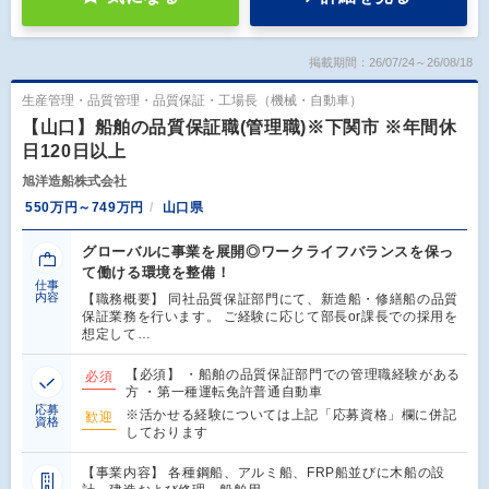
掲載期間：26/07/24～26/08/18
生産管理・品質管理・品質保証・工場長（機械・自動車）
【山口】船舶の品質保証職(管理職)※下関市 ※年間休
日120日以上
旭洋造船株式会社
550万円～749万円
山口県
グローバルに事業を展開◎ワークライフバランスを保っ
て働ける環境を整備！
仕事
内容
【職務概要】 同社品質保証部門にて、新造船・修繕船の品質
保証業務を行います。 ご経験に応じて部長or課長での採用を
想定して…
【必須】 ・船舶の品質保証部門での管理職経験がある
必須
方 ・第一種運転免許普通自動車
応募
※活かせる経験については上記「応募資格」欄に併記
歓迎
資格
しております
【事業内容】 各種鋼船、アルミ船、FRP船並びに木船の設