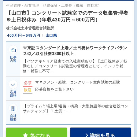
生産管理・品質管理・品質保証・工場長（機械・自動車）
【山口市】コンクリート試験室でのデータ収集管理者
※土日祝休み（年収430万円～600万円）
株式会社土木管理総合試験所
400万円～649万円
山口県
※東証スタンダード上場／土日祝休ワークライフバラン
ス◎／取引社数3800社以上
仕事
内容
【パソナキャリア経由での入社実績あり】【土日祝休み／転
勤なし／コンクリート試験室の管理者として、インフラ補
修・補強に不可…
マネジメント経験、コンクリート室内試験の経験
必須
応募資格をご覧下さい
歓迎
応募
資格
【プライム市場上場/道路・橋梁・大型施設等の総合建設コン
サルティング】 1.土質・…
会社
概要
気になる
詳細を見る