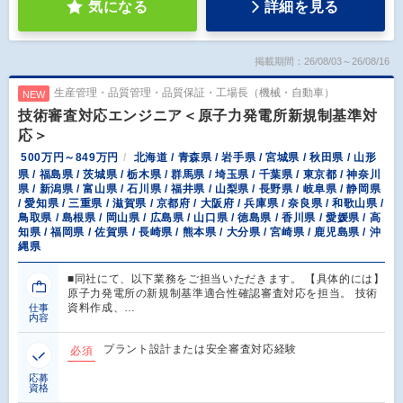
気になる
詳細を見る
掲載期間：26/08/03～26/08/16
生産管理・品質管理・品質保証・工場長（機械・自動車）
NEW
技術審査対応エンジニア＜原子力発電所新規制基準対
応＞
500万円～849万円
北海道 / 青森県 / 岩手県 / 宮城県 / 秋田県 / 山形
県 / 福島県 / 茨城県 / 栃木県 / 群馬県 / 埼玉県 / 千葉県 / 東京都 / 神奈川
県 / 新潟県 / 富山県 / 石川県 / 福井県 / 山梨県 / 長野県 / 岐阜県 / 静岡県
/ 愛知県 / 三重県 / 滋賀県 / 京都府 / 大阪府 / 兵庫県 / 奈良県 / 和歌山県 /
鳥取県 / 島根県 / 岡山県 / 広島県 / 山口県 / 徳島県 / 香川県 / 愛媛県 / 高
知県 / 福岡県 / 佐賀県 / 長崎県 / 熊本県 / 大分県 / 宮崎県 / 鹿児島県 / 沖
縄県
■同社にて、以下業務をご担当いただきます。 【具体的には】
原子力発電所の新規制基準適合性確認審査対応を担当。 技術
資料作成、…
仕事
内容
プラント設計または安全審査対応経験
必須
応募
資格