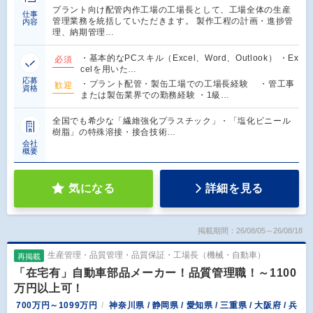
プラント向け配管内作工場の工場長として、工場全体の生産
仕事
管理業務を統括していただきます。 製作工程の計画・進捗管
内容
理、納期管理…
・基本的なPCスキル（Excel、Word、Outlook） ・Ex
必須
celを用いた…
応募
・プラント配管・製缶工場での工場長経験 ・管工事
歓迎
資格
または製缶業界での勤務経験 ・1級…
全国でも希少な「繊維強化プラスチック」・「塩化ビニール
樹脂」の特殊溶接・接合技術…
会社
概要
気になる
詳細を見る
掲載期間：26/08/05～26/08/18
生産管理・品質管理・品質保証・工場長（機械・自動車）
再掲載
「在宅有」自動車部品メーカー！品質管理職！～1100
万円以上可！
700万円～1099万円
神奈川県 / 静岡県 / 愛知県 / 三重県 / 大阪府 / 兵