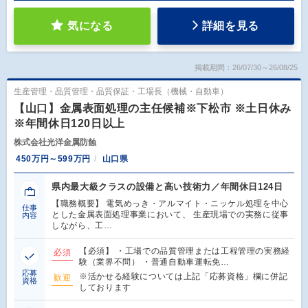
気になる
詳細を見る
掲載期間：26/07/30～26/08/25
生産管理・品質管理・品質保証・工場長（機械・自動車）
【山口】金属表面処理の主任候補※下松市 ※土日休み
※年間休日120日以上
株式会社光洋金属防蝕
450万円～599万円
山口県
県内最大級クラスの設備と高い技術力／年間休日124日
【職務概要】 電気めっき・アルマイト・ニッケル処理を中心
仕事
とした金属表面処理事業において、 生産現場での実務に従事
内容
しながら、工…
【必須】 ・工場での品質管理または工程管理の実務経
必須
験（業界不問） ・普通自動車運転免…
応募
※活かせる経験については上記「応募資格」欄に併記
歓迎
資格
しております