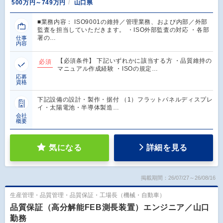
500万円～749万円
山口県
■業務内容： ISO9001の維持／管理業務、および内部／外部
監査を担当していただきます。 ・ISO外部監査の対応 ・各部
署の…
仕事
内容
【必須条件】 下記いずれかに該当する方 ・品質維持の
必須
マニュアル作成経験 ・ISOの規定…
応募
資格
下記設備の設計・製作・据付 （1）フラットパネルディスプレ
イ・太陽電池・半導体製造…
会社
概要
気になる
詳細を見る
掲載期間：26/07/27～26/08/16
生産管理・品質管理・品質保証・工場長（機械・自動車）
品質保証（高分解能FEB測長装置）エンジニア／山口
勤務