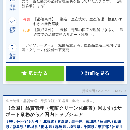
にて、当社製品の品質管理業務を担っていただきます。 【業
務詳細】 まず…
仕事
内容
【必須条件】 ・製造、生産技術、生産管理、検査いず
必須
れかの業務経験
応募
【歓迎条件】 ・機械・電気の図面が理解できる方 ・製
歓迎
資格
造業での品質業務のサポート経験 ・…
「アイソレーター」「滅菌装置」等、医薬品製造工程向け無
菌・クリーン化設備の研究開…
会社
概要
気になる
詳細を見る
掲載期間：26/07/28～26/08/10
生産管理・品質管理・品質保証・工場長（機械・自動車）
【全国】品質管理（無菌クリーン化装置）※まずはサ
ポート業務から／国内トップシェア
500万円～849万円
北海道 / 青森県 / 岩手県 / 宮城県 / 秋田県 / 山形
県 / 福島県 / 茨城県 / 栃木県 / 群馬県 / 埼玉県 / 千葉県 / 東京都 / 神奈川