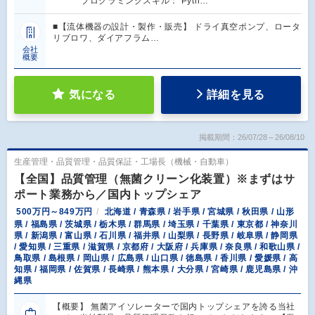
プログラミングスキル： Pyth…
■【流体機器の設計・製作・販売】 ドライ真空ポンプ、ロータ
リブロワ、ダイアフラム…
会社
概要
気になる
詳細を見る
掲載期間：26/07/28～26/08/10
生産管理・品質管理・品質保証・工場長（機械・自動車）
【全国】品質管理（無菌クリーン化装置）※まずはサ
ポート業務から／国内トップシェア
500万円～849万円
北海道 / 青森県 / 岩手県 / 宮城県 / 秋田県 / 山形
県 / 福島県 / 茨城県 / 栃木県 / 群馬県 / 埼玉県 / 千葉県 / 東京都 / 神奈川
県 / 新潟県 / 富山県 / 石川県 / 福井県 / 山梨県 / 長野県 / 岐阜県 / 静岡県
/ 愛知県 / 三重県 / 滋賀県 / 京都府 / 大阪府 / 兵庫県 / 奈良県 / 和歌山県 /
鳥取県 / 島根県 / 岡山県 / 広島県 / 山口県 / 徳島県 / 香川県 / 愛媛県 / 高
知県 / 福岡県 / 佐賀県 / 長崎県 / 熊本県 / 大分県 / 宮崎県 / 鹿児島県 / 沖
縄県
【概要】 無菌アイソレーターで国内トップシェアを誇る当社