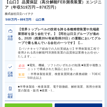
【山口】 品質保証（高分解能FEB測長装置）エンジニ
ア（年収519万円～878万円）
株式会社日立ハイテク
500万円～899万円
山口県
【世界トップレベルの技術を誇る各種精密装置や先端産
業部材を扱う会社です。】【同社は日立グループが進め
仕事
る。2020（残業20h/有給取得20日）の運動においてグル
内容
ープで最も進んでいる会社の一つです】【…
【パソナキャリア経由での入社実績あり】半導体製造工程で
使用される高分解能FEB測長装置の品質保証業務をお任せい
たします。…
■電気、機械、ソフトのいずれかの知識 ■装置や複数ユ
必須
ニットで構成された製品における…
応募
・半導体製造装置、検査装置関連の業務経験 ・TOEIC
歓迎
資格
500点以上
■半導体製造・検査装置、電子顕微鏡、解析装置、医用分析装
置の製造・販売 ■産業・I…
会社
概要