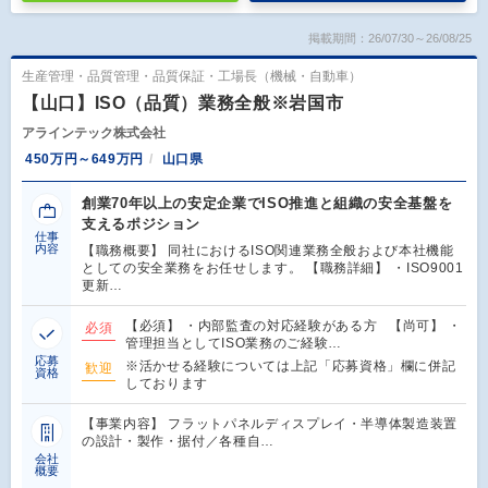
掲載期間：26/07/30～26/08/25
生産管理・品質管理・品質保証・工場長（機械・自動車）
【山口】ISO（品質）業務全般※岩国市
アラインテック株式会社
450万円～649万円
山口県
創業70年以上の安定企業でISO推進と組織の安全基盤を
支えるポジション
仕事
内容
【職務概要】 同社におけるISO関連業務全般および本社機能
としての安全業務をお任せします。 【職務詳細】 ・ISO9001
更新…
【必須】 ・内部監査の対応経験がある方 【尚可】 ・
必須
管理担当としてISO業務のご経験…
応募
※活かせる経験については上記「応募資格」欄に併記
歓迎
資格
しております
【事業内容】 フラットパネルディスプレイ・半導体製造装置
の設計・製作・据付／各種自…
会社
概要