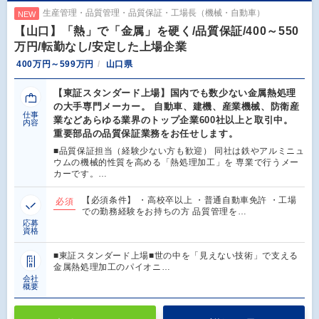
生産管理・品質管理・品質保証・工場長（機械・自動車）
NEW
【山口】「熱」で「金属」を硬く/品質保証/400～550
万円/転勤なし/安定した上場企業
400万円～599万円
山口県
【東証スタンダード上場】国内でも数少ない金属熱処理
の大手専門メーカー。 自動車、建機、産業機械、防衛産
仕事
業などあらゆる業界のトップ企業600社以上と取引中。
内容
重要部品の品質保証業務をお任せします。
■品質保証担当（経験少ない方も歓迎） 同社は鉄やアルミニュ
ウムの機械的性質を高める「熱処理加工」を 専業で行うメー
カーです。…
【必須条件】 ・高校卒以上 ・普通自動車免許 ・工場
必須
での勤務経験をお持ちの方 品質管理を…
応募
資格
■東証スタンダード上場■世の中を「見えない技術」で支える
金属熱処理加工のパイオニ…
会社
概要