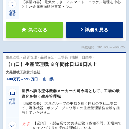
【事業内容】 電気めっき・アルマイト・ニッケル処理を中心
とした金属表面処理事業・少…
会社
概要
気になる
詳細を見る
掲載期間：26/07/30～26/08/25
生産管理・品質管理・品質保証・工場長（機械・自動車）
【山口】生産管理職 ※年間休日120日以上
大晃機械工業株式会社
400万円～599万円
山口県
世界へ誇る流体機器メーカーの司令塔として、工場の最
適化を担う生産管理職
仕事
内容
【職務概要】 大晃グループの中核を担う同社の本社工場に
て、流体機器（ポンプ・ブロワ等）の生産管理業務全般を担
当していただき…
【必須】 ・製造業での実務経験（職種不問、工場内で
必須
のモノづくりの流れを理解している…