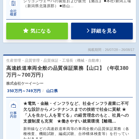
シリコンウェーハの製造および販売 【拠点】 ■本社/新潟工場
（新潟県北蒲原郡） ■徳山…
会社
概要
気になる
詳細を見る
掲載期間：26/07/28～26/08/17
生産管理・品質管理・品質保証・工場長（機械・自動車）
高速鉄道車両全般の品質保証業務【山口】（年収380
万円～700万円）
株式会社ケーイーシー
350万円～749万円
山口県
★電気・金融・インフラなど、社会インフラ産業に不可
欠な設計からメンテナンスまでの技術で社会に貢献 ★
仕事
「人を生かし人を育てる」の経営理念のもと、社員への
内容
支援制度も充実 ★働きやすい就業環境【離職…
新幹線などの高速鉄道車両等の車両全般の品質保証業務（各
種検査、機能試験、編成試験、台枠構体検査等）を行ってい
ただきます。…