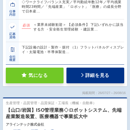
◇ワークライフバランス充実／平均勤続年数12年／平均残業
時間23時間／「先端産業」「ロボット」「医療」の成長分野
で日本産…
仕事
内容
＜業界未経験歓迎＞ 【必須条件】 下記いずれかに該当
必須
する方 ・安全衛生管理経験 ・建設業…
応募
資格
下記設備の設計・製作・据付 （1）フラットパネルディスプレ
イ・太陽電池・半導体製造…
会社
概要
気になる
詳細を見る
掲載期間：26/07/27～26/08/16
生産管理・品質管理・品質保証・工場長（機械・自動車）
【山口/岩国】ISO管理業務◇ロボットシステム、先端
産業製造装置、医療機器で事業拡大中
アラインテック株式会社