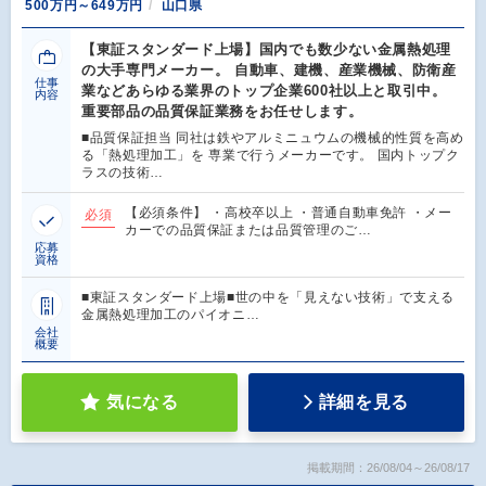
500万円～649万円
山口県
【東証スタンダード上場】国内でも数少ない金属熱処理
の大手専門メーカー。 自動車、建機、産業機械、防衛産
仕事
業などあらゆる業界のトップ企業600社以上と取引中。
内容
重要部品の品質保証業務をお任せします。
■品質保証担当 同社は鉄やアルミニュウムの機械的性質を高め
る「熱処理加工」を 専業で行うメーカーです。 国内トップク
ラスの技術…
【必須条件】 ・高校卒以上 ・普通自動車免許 ・メー
必須
カーでの品質保証または品質管理のご…
応募
資格
■東証スタンダード上場■世の中を「見えない技術」で支える
金属熱処理加工のパイオニ…
会社
概要
気になる
詳細を見る
掲載期間：26/08/04～26/08/17