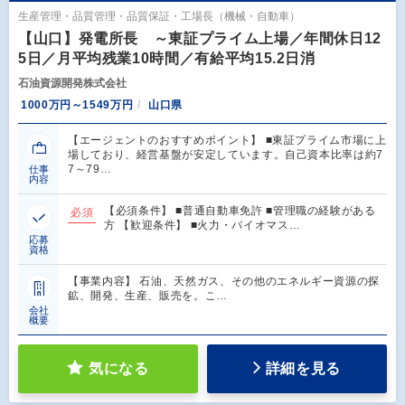
生産管理・品質管理・品質保証・工場長（機械・自動車）
【山口】発電所長 ～東証プライム上場／年間休日12
5日／月平均残業10時間／有給平均15.2日消
石油資源開発株式会社
1000万円～1549万円
山口県
【エージェントのおすすめポイント】 ■東証プライム市場に上
場しており、経営基盤が安定しています。自己資本比率は約7
7～79…
仕事
内容
【必須条件】 ■普通自動車免許 ■管理職の経験がある
必須
方 【歓迎条件】 ■火力・バイオマス…
応募
資格
【事業内容】 石油、天然ガス、その他のエネルギー資源の探
鉱、開発、生産、販売を。こ…
会社
概要
気になる
詳細を見る