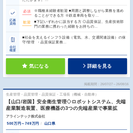
※職種未経験者歓迎 ■周囲と調整しながら業務を進め
必須
ることができる方 ※鉄道車両を取り…
応募
■下記いずれかに該当する方 ◎品質保証、生産技術部
歓迎
資格
門の業務に携わった経験をお持ちの…
■社会を支えるインフラ設備（電気、水、交通関連設備）の保
守/管理 ・品質保証業務…
会社
概要
気になる
詳細を見る
掲載期間：26/07/27～26/08/16
生産管理・品質管理・品質保証・工場長（機械・自動車）
【山口/岩国】安全衛生管理◇ロボットシステム、先端
産業製造装置、医療機器の3つの先端産業で事業拡
アラインテック株式会社
500万円～749万円
山口県