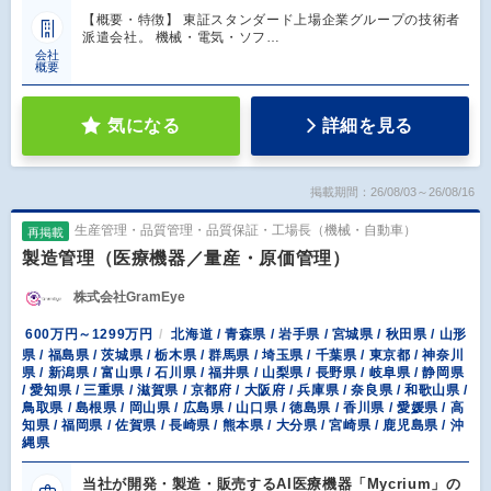
【概要・特徴】 東証スタンダード上場企業グループの技術者
派遣会社。 機械・電気・ソフ…
会社
概要
気になる
詳細を見る
掲載期間：26/08/03～26/08/16
生産管理・品質管理・品質保証・工場長（機械・自動車）
再掲載
製造管理（医療機器／量産・原価管理）
株式会社GramEye
600万円～1299万円
北海道 / 青森県 / 岩手県 / 宮城県 / 秋田県 / 山形
県 / 福島県 / 茨城県 / 栃木県 / 群馬県 / 埼玉県 / 千葉県 / 東京都 / 神奈川
県 / 新潟県 / 富山県 / 石川県 / 福井県 / 山梨県 / 長野県 / 岐阜県 / 静岡県
/ 愛知県 / 三重県 / 滋賀県 / 京都府 / 大阪府 / 兵庫県 / 奈良県 / 和歌山県 /
鳥取県 / 島根県 / 岡山県 / 広島県 / 山口県 / 徳島県 / 香川県 / 愛媛県 / 高
知県 / 福岡県 / 佐賀県 / 長崎県 / 熊本県 / 大分県 / 宮崎県 / 鹿児島県 / 沖
縄県
当社が開発・製造・販売するAI医療機器「Mycrium」の