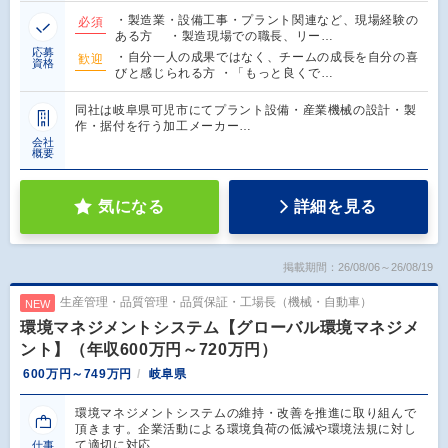
・製造業・設備工事・プラント関連など、現場経験の
必須
ある方 ・製造現場での職長、リー…
応募
・自分一人の成果ではなく、チームの成長を自分の喜
歓迎
資格
びと感じられる方 ・「もっと良くで…
同社は岐阜県可児市にてプラント設備・産業機械の設計・製
作・据付を行う加工メーカー…
会社
概要
気になる
詳細を見る
掲載期間：26/08/06～26/08/19
生産管理・品質管理・品質保証・工場長（機械・自動車）
NEW
環境マネジメントシステム【グローバル環境マネジメ
ント】（年収600万円～720万円）
600万円～749万円
岐阜県
環境マネジメントシステムの維持・改善を推進に取り組んで
頂きます。企業活動による環境負荷の低減や環境法規に対し
て適切に対応…
仕事