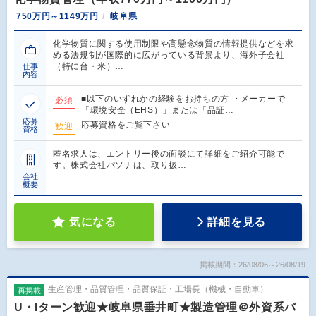
750万円～1149万円
岐阜県
化学物質に関する使用制限や高懸念物質の情報提供などを求
める法規制が国際的に広がっている背景より、海外子会社
（特に台・米）…
仕事
内容
■以下のいずれかの経験をお持ちの方 ・メーカーで
必須
「環境安全（EHS）」または「品証…
応募
応募資格をご覧下さい
歓迎
資格
匿名求人は、エントリー後の面談にて詳細をご紹介可能で
す。株式会社パソナは、取り扱…
会社
概要
気になる
詳細を見る
掲載期間：26/08/06～26/08/19
生産管理・品質管理・品質保証・工場長（機械・自動車）
再掲載
U・Iターン歓迎★岐阜県垂井町★製造管理＠外資系バ