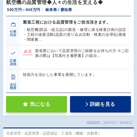
航空機の品質管理◆人々の生活を支える◆
500万円～849万円
岐阜県 / 愛知県
製造工程における品質管理をご担当頂きます。
・航空機(部品・組立品)の製造・修理に係る検査計画の設定
仕事
・工程の改善活動(品質の造り込み活動・検査の合理化)推進
内容
・関連書…
製造業において品質管理のご経験をお持ちの方 ※ご応
必須
募の際は【写真付き履歴書】の提出…
応募
資格
技術力を活かした事業を展開しています。
会社
概要
気になる
詳細を見る
掲載期間：26/07/27～26/08/17
生産管理・品質管理・品質保証・工場長（機械・自動車）