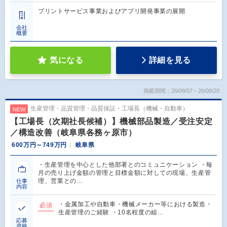
プリントサービス事業およびアプリ開発事業の展開
会社
概要
気になる
詳細を見る
掲載期間：26/08/07～26/08/20
生産管理・品質管理・品質保証・工場長（機械・自動車）
NEW
【工場長（次期社長候補）】機械部品製造／受注安定
／構造改善（岐阜県各務ヶ原市）
600万円～749万円
岐阜県
・生産管理を中心とした他部署とのコミュニケーション ・毎
月の売り上げ金額の管理と目標金額に対しての現場、生産管
理、営業との…
仕事
内容
・金属加工や自動車・機械メーカー等における製造・
必須
生産管理のご経験 ・10名程度の組…
応募
資格