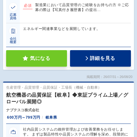
製造業において品質管理のご経験をお持ちの方 ※ご応
必須
募の際は【写真付き履歴書】の提出…
応募
資格
エネルギー関連事業などを展開しています。
会社
概要
気になる
詳細を見る
掲載期間：26/07/31～26/08/20
生産管理・品質管理・品質保証・工場長（機械・自動車）
航空機器の品質保証【岐阜】◆東証プライム上場／グ
ローバル展開◎
ナブテスコ株式会社
600万円～799万円
岐阜県
社内品質システムの維持管理および改善業務をお任せしま
す。 まずは製品特性や品質システムの理解を深め、段階的に