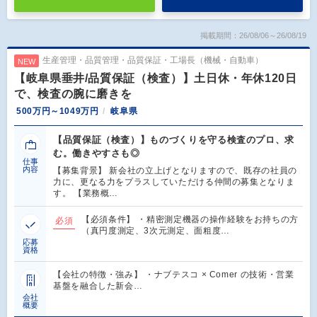
掲載期間：26/08/06～26/08/19
生産管理・品質管理・品質保証・工場長（機械・自動車）
NEW
【岐阜県垂井/品質保証（検査）】土日休・年休120日
で、検査の腕に磨きを
500万円～1049万円
岐阜県
【品質保証（検査）】ものづくりを守る検査のプロ、求
む。働きやすさも◎
仕事
内容
【募集背景】 新会社の立上げとなりますので、既存の社員の
力に、更なる力をプラスしていただける仲間の募集となりま
す。 【業務概…
【必須条件】 ・精密測定機器の操作経験をお持ちの方
必須
（真円度測定、3次元測定、面粗度…
応募
資格
【会社の特徴・強み】 ・ナブテスコ × Comer の技術・営業
基盤を融合した新会…
会社
概要