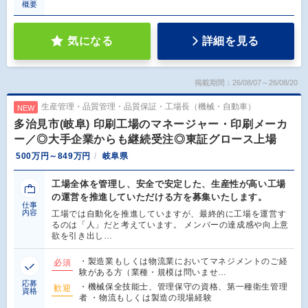
概要
気になる
詳細を見る
掲載期間：26/08/07～26/08/20
生産管理・品質管理・品質保証・工場長（機械・自動車）
NEW
多治見市(岐阜) 印刷工場のマネージャー・印刷メーカ
ー／◎大手企業からも継続受注◎東証グロース上場
500万円～849万円
岐阜県
工場全体を管理し、安全で安定した、生産性が高い工場
の運営を推進していただける方を募集いたします。
仕事
内容
工場では自動化を推進していますが、最終的に工場を運営す
るのは「人」だと考えています。 メンバーの達成感や向上意
欲を引き出し…
・製造業もしくは物流業においてマネジメントのご経
必須
験がある方（業種・規模は問いませ…
応募
・機械保全技能士、管理保守の資格、第一種衛生管理
歓迎
資格
者 ・物流もしくは製造の現場経験