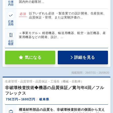
国内外の顧客対…
仕事
内容
以下いずれも必須 ・製造業での設計開発、生産技術、
必須
品質保証・管理、または実験評価の…
応募
資格
＜事業モデル＞ 精密機器、輸送用機器、航空・油圧機器、産
業用機器などの開発、設計、…
会社
概要
気になる
詳細を見る
掲載期間：26/07/31～26/08/20
生産管理・品質管理・品質保証・工場長（機械・自動車）
非破壊検査技術◆機器の品質保証／賞与年4回／フル
フレックス
750万円～1699万円
岐阜県
構造材料部品の品質を、非破壊検査技術の側面から支え