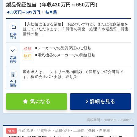
製品保証担当（年収430万円～650万円）
400万円～699万円
岐阜県
【入社後に任せる業務】 下記のいずれか、または複数業務を
担っていただきます。 1.障害の調査・処理 2.市場品質、障害
情報の整…
仕事
内容
■メーカーでの品質保証のご経験
必須
■電気機器のメーカーでの勤務経験
歓迎
応募
資格
匿名求人は、エントリー後の面談にて詳細をご紹介可能で
す。株式会社パソナは、取り扱…
会社
概要
気になる
詳細を見る
掲載期間：26/08/06～26/08/19
生産管理・品質管理・品質保証・工場長（機械・自動車）
NEW