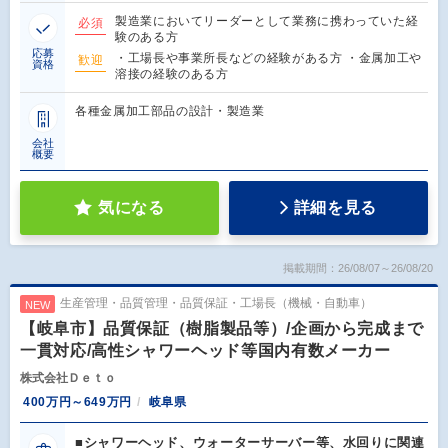
製造業においてリーダーとして業務に携わっていた経
必須
験のある方
応募
・工場長や事業所長などの経験がある方 ・金属加工や
歓迎
資格
溶接の経験のある方
各種金属加工部品の設計・製造業
会社
概要
気になる
詳細を見る
掲載期間：26/08/07～26/08/20
生産管理・品質管理・品質保証・工場長（機械・自動車）
NEW
【岐阜市】品質保証（樹脂製品等）/企画から完成まで
一貫対応/高性シャワーヘッド等国内有数メーカー
株式会社Ｄｅｔｏ
400万円～649万円
岐阜県
■シャワーヘッド、ウォーターサーバー等、水回りに関連