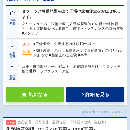
セラミック薄膜部品を扱う工場の設備保全をお任せ致し
ます。
仕事
内容
クリーンルーム内設備全般（各種成膜装置）の保全/維持管
理、保全体制構築 ■設備保全、保守 ■メンテナンスの計画立案
■スタッフ…
■設備保全、生産技術の経験10年以上
必須
■成膜装置（スパッタ装置および蒸着装置）の取り扱い
歓迎
応募
がある方 ■整備士のご経験 ■半導…
資格
回路・機構部品大手。省エネ、通信関連等向けセラミック基
板で世界トップクラス。東証…
会社
概要
気になる
詳細を見る
掲載期間：26/08/06～26/08/19
生産管理・品質管理・品質保証・工場長（機械・自動車）
NEW
化学物質管理（年収770万円～1100万円）