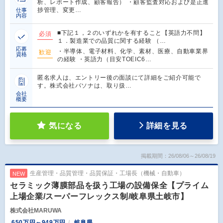
析、レポート作成、顧客報告） ・顧客監査対応および是正進
捗管理、変更…
仕事
内容
■下記１，２のいずれかを有すること【英語力不問】
必須
１．製造業での品質に関する経験 （…
応募
・半導体、電子材料、化学、素材、医療、自動車業界
歓迎
資格
の経験 ・英語力（目安TOEIC6…
匿名求人は、エントリー後の面談にて詳細をご紹介可能で
す。株式会社パソナは、取り扱…
会社
概要
気になる
詳細を見る
掲載期間：26/08/06～26/08/19
生産管理・品質管理・品質保証・工場長（機械・自動車）
NEW
セラミック薄膜部品を扱う工場の設備保全【プライム
上場企業/スーパーフレックス制/岐阜県土岐市】
株式会社MARUWA
650万円～949万円
岐阜県