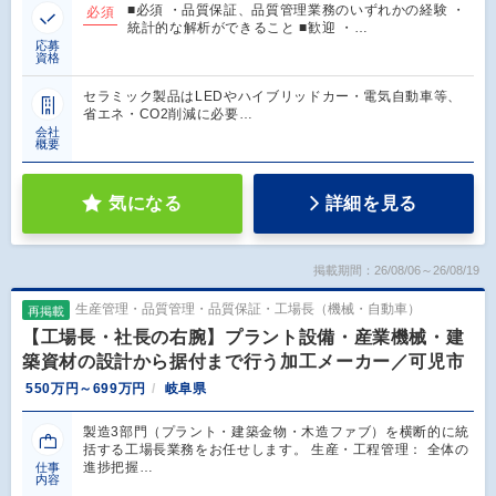
■必須 ・品質保証、品質管理業務のいずれかの経験 ・
必須
統計的な解析ができること ■歓迎 ・…
応募
資格
セラミック製品はLEDやハイブリッドカー・電気自動車等、
省エネ・CO2削減に必要…
会社
概要
気になる
詳細を見る
掲載期間：26/08/06～26/08/19
生産管理・品質管理・品質保証・工場長（機械・自動車）
再掲載
【工場長・社長の右腕】プラント設備・産業機械・建
築資材の設計から据付まで行う加工メーカー／可児市
550万円～699万円
岐阜県
製造3部門（プラント・建築金物・木造ファブ）を横断的に統
括する工場長業務をお任せします。 生産・工程管理： 全体の
進捗把握…
仕事
内容