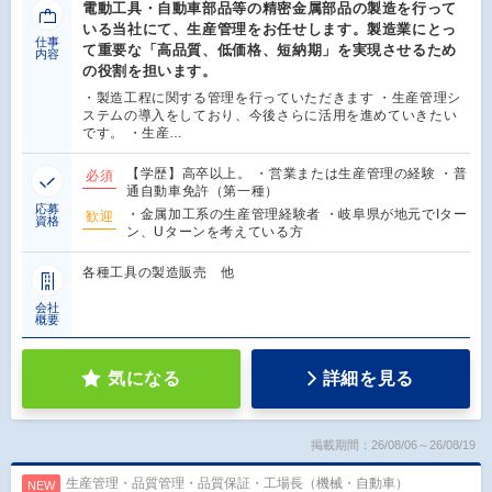
電動工具・自動車部品等の精密金属部品の製造を行って
いる当社にて、生産管理をお任せします。製造業にとっ
仕事
て重要な「高品質、低価格、短納期」を実現させるため
内容
の役割を担います。
・製造工程に関する管理を行っていただきます ・生産管理シ
ステムの導入をしており、今後さらに活用を進めていきたい
です。 ・生産…
【学歴】高卒以上。 ・営業または生産管理の経験 ・普
必須
通自動車免許（第一種）
応募
・金属加工系の生産管理経験者 ・岐阜県が地元でIター
歓迎
資格
ン、Uターンを考えている方
各種工具の製造販売 他
会社
概要
気になる
詳細を見る
掲載期間：26/08/06～26/08/19
生産管理・品質管理・品質保証・工場長（機械・自動車）
NEW