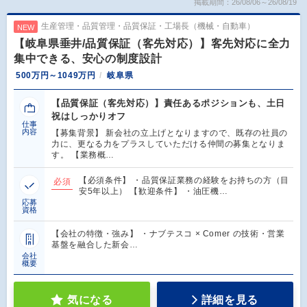
掲載期間：26/08/06～26/08/19
生産管理・品質管理・品質保証・工場長（機械・自動車）
NEW
【岐阜県垂井/品質保証（客先対応）】客先対応に全力
集中できる、安心の制度設計
500万円～1049万円
岐阜県
【品質保証（客先対応）】責任あるポジションも、土日
祝はしっかりオフ
仕事
内容
【募集背景】 新会社の立上げとなりますので、既存の社員の
力に、更なる力をプラスしていただける仲間の募集となりま
す。 【業務概…
【必須条件】 ・品質保証業務の経験をお持ちの方（目
必須
安5年以上） 【歓迎条件】 ・油圧機…
応募
資格
【会社の特徴・強み】 ・ナブテスコ × Comer の技術・営業
基盤を融合した新会…
会社
概要
気になる
詳細を見る