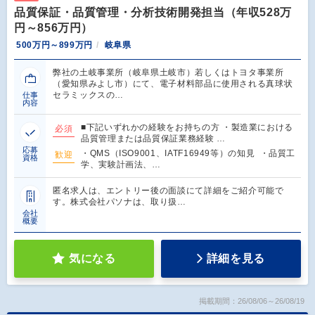
品質保証・品質管理・分析技術開発担当（年収528万
円～856万円）
500万円～899万円
岐阜県
弊社の土岐事業所（岐阜県土岐市）若しくはトヨタ事業所
（愛知県みよし市）にて、電子材料部品に使用される真球状
セラミックスの…
仕事
内容
■下記いずれかの経験をお持ちの方 ・製造業における
必須
品質管理または品質保証業務経験 …
応募
・QMS（ISO9001、IATF16949等）の知見 ・品質工
歓迎
資格
学、実験計画法、…
匿名求人は、エントリー後の面談にて詳細をご紹介可能で
す。株式会社パソナは、取り扱…
会社
概要
気になる
詳細を見る
掲載期間：26/08/06～26/08/19