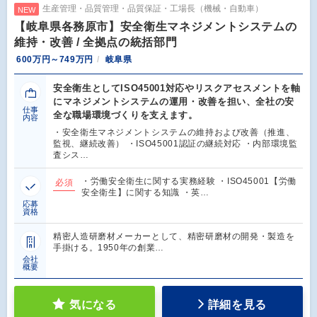
生産管理・品質管理・品質保証・工場長（機械・自動車）
NEW
【岐阜県各務原市】安全衛生マネジメントシステムの
維持・改善 / 全拠点の統括部門
600万円～749万円
岐阜県
安全衛生としてISO45001対応やリスクアセスメントを軸
にマネジメントシステムの運用・改善を担い、全社の安
仕事
全な職場環境づくりを支えます。
内容
・安全衛生マネジメントシステムの維持および改善（推進、
監視、継続改善） ・ISO45001認証の継続対応 ・内部環境監
査シス…
・労働安全衛生に関する実務経験 ・ISO45001【労働
必須
安全衛生】に関する知識 ・英…
応募
資格
精密人造研磨材メーカーとして、精密研磨材の開発・製造を
手掛ける。1950年の創業…
会社
概要
気になる
詳細を見る