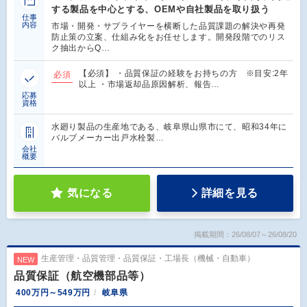
する製品を中心とする、OEMや自社製品を取り扱う
仕事
内容
市場・開発・サプライヤーを横断した品質課題の解決や再発
防止策の立案、仕組み化をお任せします。開発段階でのリス
ク抽出からQ…
【必須】 ・品質保証の経験をお持ちの方 ※目安:2年
必須
以上 ・市場返却品原因解析、報告…
応募
資格
水廻り製品の生産地である、岐阜県山県市にて、昭和34年に
バルブメーカー出戸水栓製…
会社
概要
気になる
詳細を見る
掲載期間：26/08/07～26/08/20
生産管理・品質管理・品質保証・工場長（機械・自動車）
NEW
品質保証（航空機部品等）
400万円～549万円
岐阜県