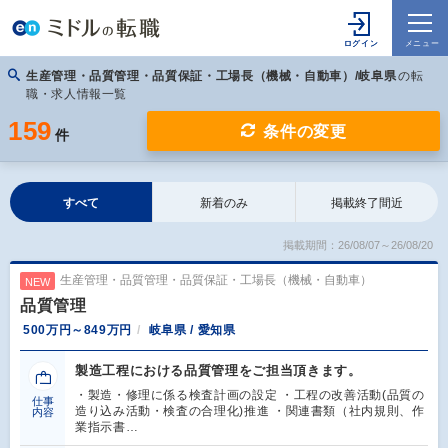
生産管理・品質管理・品質保証・工場長（機械・自動車）/岐阜県
の転
職・求人情報一覧
159
条件の変更
件
すべて
新着のみ
掲載終了間近
掲載期間：26/08/07～26/08/20
生産管理・品質管理・品質保証・工場長（機械・自動車）
NEW
品質管理
500万円～849万円
岐阜県 / 愛知県
製造工程における品質管理をご担当頂きます。
・製造・修理に係る検査計画の設定 ・工程の改善活動(品質の
仕事
造り込み活動・検査の合理化)推進 ・関連書類（社内規則、作
内容
業指示書…