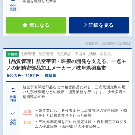
基盤を融合した新会…
会社
概要
気になる
詳細を見る
掲載期間：26/08/06～26/08/19
生産管理・品質管理・品質保証・工場長（機械・自動車）
再掲載
【品質管理】航空宇宙・医療の開発を支える、一点モ
ノの超精密部品加工メーカー／岐阜県羽島市
500万円～749万円
岐阜県
航空宇宙関連部品などの精密部品に対し、三次元測定機を用
いた形状測定などの検査・測定業務を行います。 少量多種の
精密部品の検…
仕事
内容
・製造業における検査または品質管理の実務経験 ・図
必須
面をもとに検査業務を行った経験
応募
・三次元測定機を用いた測定経験 ・自動測定プログラ
歓迎
資格
ムの作成経験 ・精密部品の検査経験…