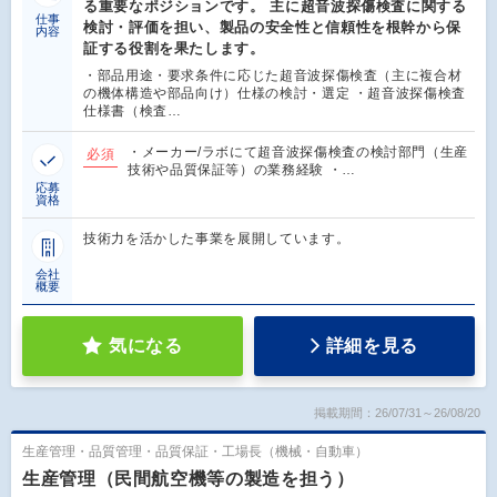
る重要なポジションです。 主に超音波探傷検査に関する
仕事
検討・評価を担い、製品の安全性と信頼性を根幹から保
内容
証する役割を果たします。
・部品用途・要求条件に応じた超音波探傷検査（主に複合材
の機体構造や部品向け）仕様の検討・選定 ・超音波探傷検査
仕様書（検査…
・メーカー/ラボにて超音波探傷検査の検討部門（生産
必須
技術や品質保証等）の業務経験 ・…
応募
資格
技術力を活かした事業を展開しています。
会社
概要
気になる
詳細を見る
掲載期間：26/07/31～26/08/20
生産管理・品質管理・品質保証・工場長（機械・自動車）
生産管理（民間航空機等の製造を担う）