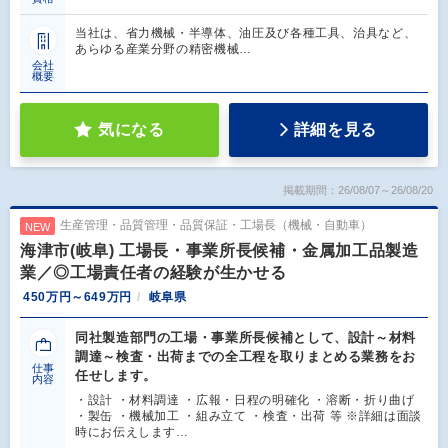
当社は、省力機械・半導体、油圧及び各種工具、治具など、
あらゆる産業分野の精密機械…
会社
概要
気になる
詳細を見る
掲載期間：26/08/07～26/08/20
生産管理・品質管理・品質保証・工場長（機械・自動車）
NEW
海津市(岐阜) 工場長・事業所長候補・金属加工品製造
業／◎工場責任者の経験が生かせる
450万円～649万円
岐阜県
同社製造部門の工場・事業所長候補として、設計～材料
調達～検査・出荷までの全工程を取りまとめる業務をお
仕事
任せします。
内容
・設計 ・材料調達 ・広報・日程の明確化 ・溶断・折り曲げ
・製缶 ・機械加工 ・組み立て ・検査・出荷 等 ※詳細は面談
時にお伝えします…