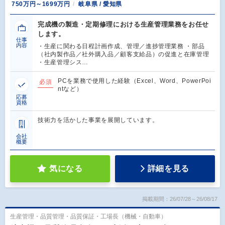
750万円～1699万円
岐阜県 / 愛知県
完成機の製造・定期修理における生産管理業務をお任せ
します。
仕事
内容
・生産に関わる日程計画作成、管理／進捗管理業務 ・部品
（社内製作品／社外購入品／顧客支給品）の促進と在庫管理
・生産管理シス…
PCを業務で使用した経験（Excel、Word、PowerPoi
必須
ntなど）
応募
資格
技術力を活かした事業を展開しています。
会社
概要
気になる
詳細を見る
掲載期間：26/07/28～26/08/17
生産管理・品質管理・品質保証・工場長（機械・自動車）