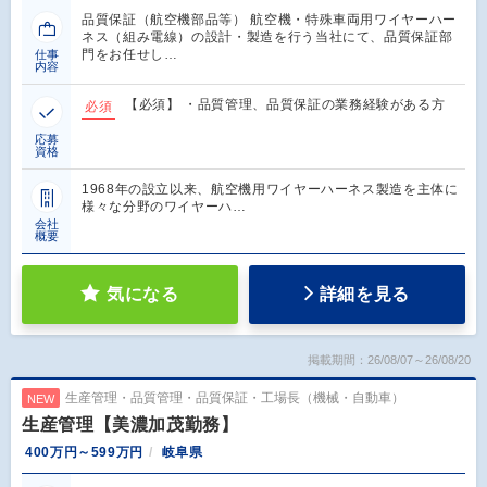
品質保証（航空機部品等） 航空機・特殊車両用ワイヤーハー
ネス（組み電線）の設計・製造を行う当社にて、品質保証部
門をお任せし…
仕事
内容
【必須】 ・品質管理、品質保証の業務経験がある方
必須
応募
資格
1968年の設立以来、航空機用ワイヤーハーネス製造を主体に
様々な分野のワイヤーハ…
会社
概要
気になる
詳細を見る
掲載期間：26/08/07～26/08/20
生産管理・品質管理・品質保証・工場長（機械・自動車）
NEW
生産管理【美濃加茂勤務】
400万円～599万円
岐阜県