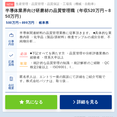
生産管理・品質管理・品質保証・工場長（機械・自動車）
NEW
半導体業界向け研磨材の品質管理職（年収520万円～8
50万円）
500万円～899万円
岐阜県
半導体関連材料の品質管理業務に従事頂きます。 ■具体的な業
務内容 ・化学品（製品/原材料）検査サンプルの成分分析、不
純物分析…
仕事
内容
■下記すべてを満たす方 ・品質管理や分析評価業務の
必須
経験者 ・理系大卒以上
応募
・統計的な品質管理の知識 ・統計解析のご経験 ・QC
歓迎
資格
検定2級以上 ・ISO9001、I…
匿名求人は、エントリー後の面談にて詳細をご紹介可能で
す。株式会社パソナは、取り扱…
会社
概要
気になる
詳細を見る