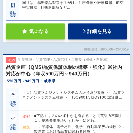
同社は、精密部品製造を手がけ、油圧機器や医療機器、航空
宇宙機器、IT機器部品など…
会社
概要
気になる
詳細を見る
掲載期間：26/08/06～26/08/19
生産管理・品質管理・品質保証・工場長（機械・自動車）
NEW
品質企画【QMS/品質保証体制の構築・強化】※社内
対応が中心（年収590万円～940万円）
550万円～949万円
岐阜県
（１）品質マネジメントシステムの維持及び改善 ・ 品質マ
ネジメントシステム推進 ・ ISO9001/JISQ9100 認証継…
仕事
内容
■下記１，２のいずれかを有すること【英語力不問】
必須
１．規格要求事項いずれか※に関わ…
応募
１．半導体、電子材料、化学、自動車業界の経験 ２．
歓迎
資格
製造業における品質に関わる経験（…