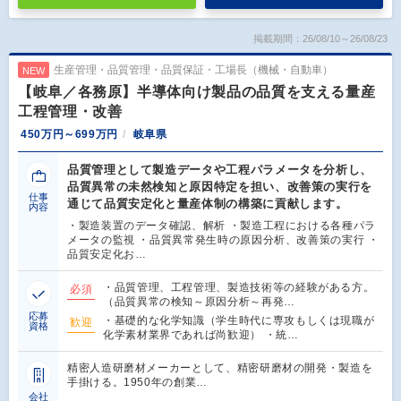
掲載期間：26/08/10～26/08/23
生産管理・品質管理・品質保証・工場長（機械・自動車）
NEW
【岐阜／各務原】半導体向け製品の品質を支える量産
工程管理・改善
450万円～699万円
岐阜県
品質管理として製造データや工程パラメータを分析し、
品質異常の未然検知と原因特定を担い、改善策の実行を
仕事
通じて品質安定化と量産体制の構築に貢献します。
内容
・製造装置のデータ確認、解析 ・製造工程における各種パラ
メータの監視 ・品質異常発生時の原因分析、改善策の実行 ・
品質安定化お…
・品質管理、工程管理、製造技術等の経験がある方。
必須
（品質異常の検知～原因分析～再発…
応募
・基礎的な化学知識（学生時代に専攻もしくは現職が
歓迎
資格
化学素材業界であれば尚歓迎） ・統…
精密人造研磨材メーカーとして、精密研磨材の開発・製造を
手掛ける。1950年の創業…
会社