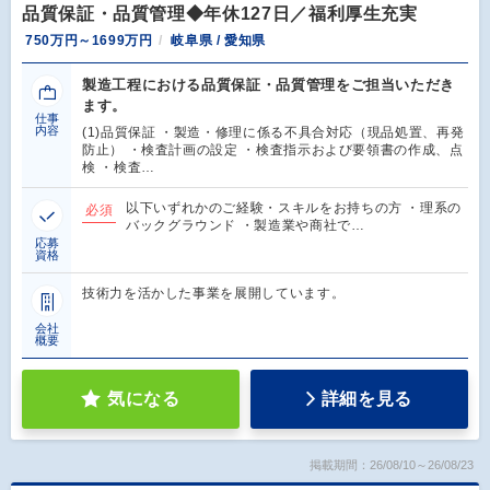
品質保証・品質管理◆年休127日／福利厚生充実
750万円～1699万円
岐阜県 / 愛知県
製造工程における品質保証・品質管理をご担当いただき
ます。
仕事
内容
(1)品質保証 ・製造・修理に係る不具合対応（現品処置、再発
防止） ・検査計画の設定 ・検査指示および要領書の作成、点
検 ・検査…
以下いずれかのご経験・スキルをお持ちの方 ・理系の
必須
バックグラウンド ・製造業や商社で…
応募
資格
技術力を活かした事業を展開しています。
会社
概要
気になる
詳細を見る
掲載期間：26/08/10～26/08/23