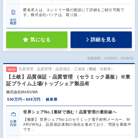
匿名求人は、エントリー後の面談にて詳細をご紹介可能で
す。株式会社パソナは、取り扱…
会社
概要
気になる
詳細を見る
掲載期間：26/08/06～26/08/19
生産管理・品質管理・品質保証・工場長（機械・自動車）
NEW
【土岐】品質保証・品質管理 （セラミック基板）※東
証プライム上場/トップシェア製品有
株式会社MARUWA
550万円～849万円
岐阜県
世界シェアNo.1素材で挑む！品質管理の最前線へ
【概要】 世界シェアNo.1のセラミック電子材料メーカー、M
仕事
ARUWAは、品質保証体制の強化を進めており、増員を募集中
内容
です…