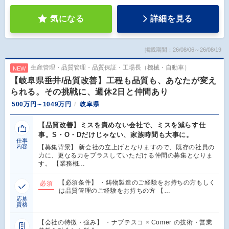
気になる
詳細を見る
掲載期間：26/08/06～26/08/19
生産管理・品質管理・品質保証・工場長（機械・自動車）
NEW
【岐阜県垂井/品質改善】工程も品質も、あなたが変え
られる。その挑戦に、週休2日と仲間あり
500万円～1049万円
岐阜県
【品質改善】ミスを責めない会社で、ミスを減らす仕
事。S・O・Dだけじゃない、家族時間も大事に。
仕事
内容
【募集背景】 新会社の立上げとなりますので、既存の社員の
力に、更なる力をプラスしていただける仲間の募集となりま
す。 【業務概…
【必須条件】 ・鋳物製造のご経験をお持ちの方もしく
必須
は品質管理のご経験をお持ちの方 【…
応募
資格
【会社の特徴・強み】 ・ナブテスコ × Comer の技術・営業