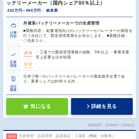
ッテリーメーカー（国内シェア80％以上）
450万円～999万円
岐阜県
外資系バッテリーメーカーでの生産管理
■業務内容： 鉛蓄電池向けのバッテリーセパレーターの製造を
仕事
行う当社にて、製造管理業務をお任せします。 ■業務詳細：
内容
◇生産スケ…
・工場での製造管理業務の経験 5年以上 ・事業所運
必須
営上必要な法令知識
応募
.
歓迎
資格
日本で唯一のバッテリーセパレーターの製造販売企業であ
り、業界シェアは約90％を誇…
会社
概要
気になる
詳細を見る
掲載期間：26/08/06～26/08/19
生産管理・品質管理・品質保証・工場長（機械・自動車）
NEW