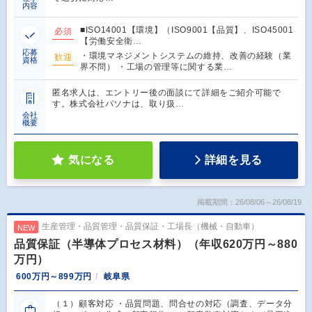
内容
■ISO14001【環境】（ISO9001【品質】、ISO45001
必須
【労働安全衛…
応募
・環境マネジメントシステムの維持、改善の経験（業
歓迎
資格
界不問） ・工場の管理等に関する業…
匿名求人は、エントリー後の面談にて詳細をご紹介可能で
す。株式会社パソナは、取り扱…
会社
概要
気になる
詳細を見る
掲載期間：26/08/06～26/08/19
生産管理・品質管理・品質保証・工場長（機械・自動車）
NEW
品質保証（半導体プロセス材料）（年収620万円～880
万円）
600万円～899万円
岐阜県
（１）顧客対応 ・品質問題、問合せの対応（調査、データ分