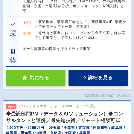
【雇入れ時】 ・グローバル向け「GameWith」の事業戦略の
企画・立案（市場/競合分析、ポジショニング、KPI設計）と
実…
・事業推進、事業責任者として、新規事業のPL策定か
必須
ら予実管理までを一貫して主導し…
応募
・海外向け事業において、ゼロから企画立案し自ら実
歓迎
資格
行して事業として立ち上げたご経験…
ゲーム情報等の提供を行うメディア事業
会社
概要
気になる
詳細を見る
掲載期間：26/08/07～26/08/20
プロジェクトマネージャー（Web・オープン系）
NEW
◆受託部門PM（データ＆AIソリューション）◆コン
サルタントと連携／最先端技術／リモート相談可◎
1100万円～1299万円
埼玉県 / 千葉県 / 東京都 / 神奈川県 / 岐阜県 /
静岡県 / 愛知県 / 滋賀県 / 京都府 / 大阪府 / 兵庫県