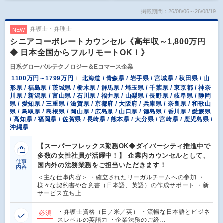
掲載期間：26/08/06～26/08/19
弁護士・弁理士
NEW
シニアコーポレートカウンセル《高年収～1,800万円
◆ 日本全国からフルリモートOK！》
日系グローバルテクノロジー＆Eコマース企業
1100万円～1799万円
北海道 / 青森県 / 岩手県 / 宮城県 / 秋田県 / 山
形県 / 福島県 / 茨城県 / 栃木県 / 群馬県 / 埼玉県 / 千葉県 / 東京都 / 神奈
川県 / 新潟県 / 富山県 / 石川県 / 福井県 / 山梨県 / 長野県 / 岐阜県 / 静岡
県 / 愛知県 / 三重県 / 滋賀県 / 京都府 / 大阪府 / 兵庫県 / 奈良県 / 和歌山
県 / 鳥取県 / 島根県 / 岡山県 / 広島県 / 山口県 / 徳島県 / 香川県 / 愛媛県
/ 高知県 / 福岡県 / 佐賀県 / 長崎県 / 熊本県 / 大分県 / 宮崎県 / 鹿児島県 /
沖縄県
【スーパーフレックス勤務OK◆ダイバーシティ推進中で
多数の女性社員が活躍中！】 企業内カウンセルとして、
仕事
国内外の法務業務をご担当いただきます！
内容
＜主な仕事内容＞ ・確立されたリーガルチームへの参加 ・
様々な契約書や合意書（日本語、英語）の作成サポート ・新
サービス立ち上…
・弁護士資格（日／米／英） ・流暢な日本語とビジネ
必須
スレベルの英語力 ・企業法務のご経…