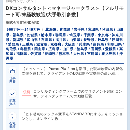
戦略コンサルタント
DXコンサルタント＜マネージャークラス＞【フルリモ
ート可/未経験歓迎/大手取引多数】
株式会社STANDARD
900万円～1449万円
北海道 / 青森県 / 岩手県 / 宮城県 / 秋田県 / 山形
県 / 福島県 / 茨城県 / 栃木県 / 群馬県 / 埼玉県 / 千葉県 / 東京都 / 神奈川
県 / 新潟県 / 富山県 / 石川県 / 福井県 / 山梨県 / 長野県 / 岐阜県 / 静岡県
/ 愛知県 / 三重県 / 滋賀県 / 京都府 / 大阪府 / 兵庫県 / 奈良県 / 和歌山県 /
鳥取県 / 島根県 / 岡山県 / 広島県 / 山口県 / 徳島県 / 香川県 / 愛媛県 / 高
知県 / 福岡県 / 佐賀県 / 長崎県 / 熊本県 / 大分県 / 宮崎県 / 鹿児島県 / 沖
縄県
【ミッション】 Power Platformを活用した現場改善の内製化
支援を通じて、クライアントのDX戦略を実効性の高い組…
仕事
内容
コンサルティングファームでのマネジメント経験 コン
必須
サルティングファームでの勤務経験…
応募
資格
「ヒト起点のデジタル変革をSTANDARDにする」をミッショ
ンとし、オンライン教…
会社
概要