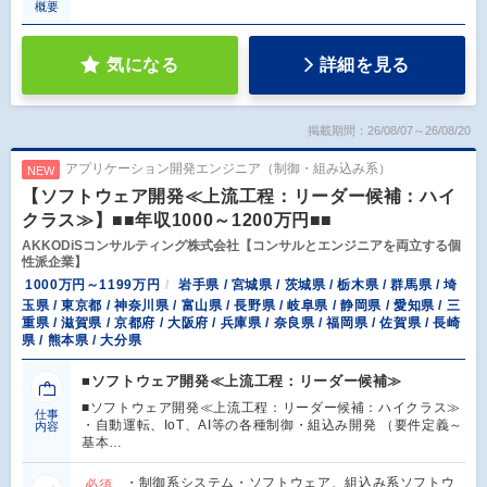
概要
気になる
詳細を見る
掲載期間：26/08/07～26/08/20
アプリケーション開発エンジニア（制御・組み込み系）
NEW
【ソフトウェア開発≪上流工程：リーダー候補：ハイ
クラス≫】■■年収1000～1200万円■■
AKKODiSコンサルティング株式会社【コンサルとエンジニアを両立する個
性派企業】
1000万円～1199万円
岩手県 / 宮城県 / 茨城県 / 栃木県 / 群馬県 / 埼
玉県 / 東京都 / 神奈川県 / 富山県 / 長野県 / 岐阜県 / 静岡県 / 愛知県 / 三
重県 / 滋賀県 / 京都府 / 大阪府 / 兵庫県 / 奈良県 / 福岡県 / 佐賀県 / 長崎
県 / 熊本県 / 大分県
■ソフトウェア開発≪上流工程：リーダー候補≫
■ソフトウェア開発≪上流工程：リーダー候補：ハイクラス≫
仕事
・自動運転、IoT、AI等の各種制御・組込み開発 （要件定義～
内容
基本…
・制御系システム・ソフトウェア、組込み系ソフトウ
必須