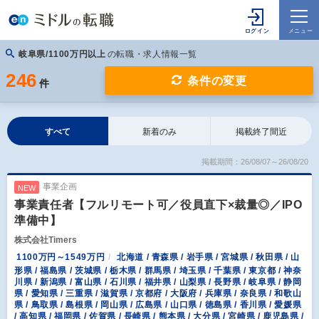
岐阜県/1100万円以上
の転職・求人情報一覧
246
条件の変更
件
すべて
新着のみ
掲載終了間近
掲載期間：26/08/07～26/08/20
事業企画
NEW
事業責任者【フルリモート可／役員直下×裁量◎／IPO
準備中】
株式会社Timers
1100万円～1549万円
北海道 / 青森県 / 岩手県 / 宮城県 / 秋田県 / 山
形県 / 福島県 / 茨城県 / 栃木県 / 群馬県 / 埼玉県 / 千葉県 / 東京都 / 神奈
川県 / 新潟県 / 富山県 / 石川県 / 福井県 / 山梨県 / 長野県 / 岐阜県 / 静岡
県 / 愛知県 / 三重県 / 滋賀県 / 京都府 / 大阪府 / 兵庫県 / 奈良県 / 和歌山
県 / 鳥取県 / 島根県 / 岡山県 / 広島県 / 山口県 / 徳島県 / 香川県 / 愛媛県
/ 高知県 / 福岡県 / 佐賀県 / 長崎県 / 熊本県 / 大分県 / 宮崎県 / 鹿児島県 /