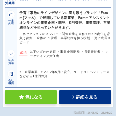
沖縄県
子育て家族のライフデザインに寄り添うブランド「Fam
m(ファム)」で展開している新事業、Fammアシスタント
仕事
オンラインの事業企画・開発、KPI管理、事業管理、営業
内容
統括などを担っていただきます。
・各セクションのメンバー・関連企業を束ねてのKPI責任を背
負う役割 ・全体のPL管理・事業統括を担う役割 ・更に成長ス
ピード…
以下いずれか必須 ・事業企画開発 ・営業責任者 ・マ
必須
ーケティング責任者
応募
資格
< 企業概要 > 2012年5月に設立。NTTドコモベンチャーズ
などから1億円の資…
会社
概要
気になる
詳細を見る
掲載期間：26/08/07～26/08/20