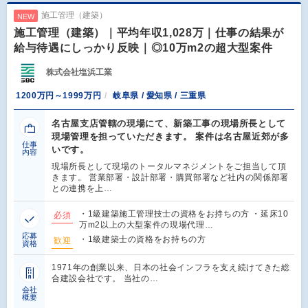
施工管理（建築）
NEW
施工管理（建築）｜平均年収1,028万｜仕事の結果が
給与待遇にしっかり反映｜◎10万m2の超大型案件
株式会社塩浜工業
1200万円～1999万円
岐阜県 / 愛知県 / 三重県
名古屋支店管轄の現場にて、新築工事の現場所長として
現場管理を担っていただきます。 案件は名古屋近郊が多
仕事
いです。
内容
現場所長として現場のトータルマネジメントをご担当して頂
きます。 営業部署・設計部署・購買部署など社内の関係部署
との連携を上…
・1級建築施工管理技士の資格をお持ちの方 ・延床10
必須
万m2以上の大型案件の現場代理…
応募
・1級建築士の資格をお持ちの方
歓迎
資格
1971年の創業以来、日本の社会インフラを支え続けてきた総
合建設会社です。 当社の…
会社
概要