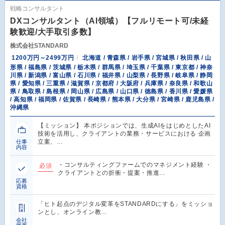
戦略コンサルタント
DXコンサルタント（AI領域）【フルリモート可/未経
験歓迎/大手取引多数】
株式会社STANDARD
1200万円～2499万円
北海道 / 青森県 / 岩手県 / 宮城県 / 秋田県 / 山
形県 / 福島県 / 茨城県 / 栃木県 / 群馬県 / 埼玉県 / 千葉県 / 東京都 / 神奈
川県 / 新潟県 / 富山県 / 石川県 / 福井県 / 山梨県 / 長野県 / 岐阜県 / 静岡
県 / 愛知県 / 三重県 / 滋賀県 / 京都府 / 大阪府 / 兵庫県 / 奈良県 / 和歌山
県 / 鳥取県 / 島根県 / 岡山県 / 広島県 / 山口県 / 徳島県 / 香川県 / 愛媛県
/ 高知県 / 福岡県 / 佐賀県 / 長崎県 / 熊本県 / 大分県 / 宮崎県 / 鹿児島県 /
沖縄県
【ミッション】 本ポジションでは、生成AIをはじめとしたAI
技術を活用し、クライアントの業務・サービスにおける 企画
立案、…
仕事
内容
・コンサルティングファームでのマネジメント経験 ・
必須
クライアントとの折衝・提案・推進…
応募
資格
「ヒト起点のデジタル変革をSTANDARDにする」をミッショ
ンとし、オンライン教…
会社