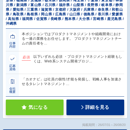
形県 / 福島県 / 茨城県 / 栃木県 / 群馬県 / 埼玉県 / 千葉県 / 東京都 / 神奈
川県 / 新潟県 / 富山県 / 石川県 / 福井県 / 山梨県 / 長野県 / 岐阜県 / 静岡
県 / 愛知県 / 三重県 / 滋賀県 / 京都府 / 大阪府 / 兵庫県 / 奈良県 / 和歌山
県 / 鳥取県 / 島根県 / 岡山県 / 広島県 / 山口県 / 徳島県 / 香川県 / 愛媛県
/ 高知県 / 福岡県 / 佐賀県 / 長崎県 / 熊本県 / 大分県 / 宮崎県 / 鹿児島県 /
沖縄県
本ポジションではプロダクトマネジメントや組織開発におけ
る一連の業務をお任せします。 プロダクトマネジメントチー
ムの責任者を…
仕事
内容
以下いずれも必須 ・プロダクトマネジメント経験もし
必須
くは、Web系システム開発プロジ…
応募
資格
「カオナビ」は社員の個性/才能を発掘し、戦略人事を加速さ
せるタレントマネジメント…
会社
概要
気になる
詳細を見る
掲載期間：26/07/31～26/08/20