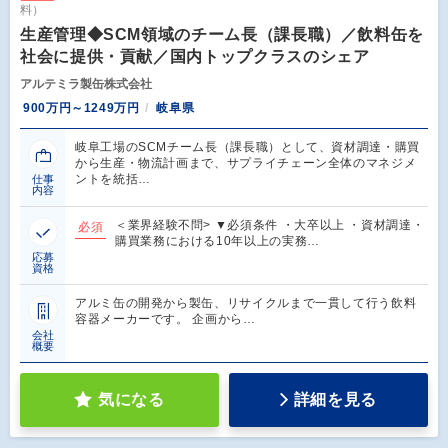
料）
生産管理◆SCM領域のチーム長（課長職）／飲料缶を
社会に提供・貢献／国内トップクラスのシェア
アルテミラ製缶株式会社
900万円～1249万円
岐阜県
岐阜工場のSCMチーム長（課長職）として、資材調達・購買
から生産・物流計画まで、サプライチェーン全体のマネジメ
ントを統括…
仕事
内容
＜業界経験不問> ▼必須条件 ・大卒以上 ・資材調達・
必須
購買業務における10年以上の実務…
応募
資格
アルミ缶の開発から製缶、リサイクルまで一貫して行う飲料
容器メーカーです。 企画から…
会社
概要
気になる
詳細を見る