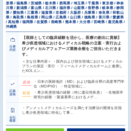
形県 / 福島県 / 茨城県 / 栃木県 / 群馬県 / 埼玉県 / 千葉県 / 東京都 / 神奈
川県 / 新潟県 / 富山県 / 石川県 / 福井県 / 山梨県 / 長野県 / 岐阜県 / 静岡
県 / 愛知県 / 三重県 / 滋賀県 / 京都府 / 大阪府 / 兵庫県 / 奈良県 / 和歌山
県 / 鳥取県 / 島根県 / 岡山県 / 広島県 / 山口県 / 徳島県 / 香川県 / 愛媛県
/ 高知県 / 福岡県 / 佐賀県 / 長崎県 / 熊本県 / 大分県 / 宮崎県 / 鹿児島県 /
沖縄県
【医師としての臨床経験を活かし、医療の創出に貢献】
希少疾患領域におけるメディカル戦略の立案・実行およ
仕事
びメディカルアフェアーズ業務全般をご担当いただきま
内容
す。
＜主な仕事内容＞ ・国内および担当領域におけるメディカル
プランの策定・実行 ・フィールドメディカルチームと連携し
たKOLエン…
・日本の医師免許（MD）および臨床分野の高度専門学
必須
位（MD/PhD） ・特定領域に…
応募
・希少疾患領域の経験（特に遺伝性疾患） ・生物医学
歓迎
資格
研究の経験 ・製薬業界におけるメデ…
・アンメットメディカルニーズを満たす治療法の開発を目指
し希少疾患領域に特化して事…
会社
概要