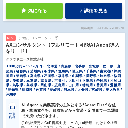
気になる
詳細を見る
掲載期間：26/08/07～26/08/20
その他、コンサルタント系
NEW
AXコンサルタント【フルリモート可能/AI Agent導入
をリード】
クラウドエース株式会社
1000万円～1549万円
北海道 / 青森県 / 岩手県 / 宮城県 / 秋田県 / 山
形県 / 福島県 / 茨城県 / 栃木県 / 群馬県 / 埼玉県 / 千葉県 / 東京都 / 神奈
川県 / 新潟県 / 富山県 / 石川県 / 福井県 / 山梨県 / 長野県 / 岐阜県 / 静岡
県 / 愛知県 / 三重県 / 滋賀県 / 京都府 / 大阪府 / 兵庫県 / 奈良県 / 和歌山
県 / 鳥取県 / 島根県 / 岡山県 / 広島県 / 山口県 / 徳島県 / 香川県 / 愛媛県
/ 高知県 / 福岡県 / 佐賀県 / 長崎県 / 熊本県 / 大分県 / 宮崎県 / 鹿児島県 /
沖縄県
AI Agent を業務実行の主体とする“Agent First”な組
織・業務変革を、戦略策定から実装・定着まで一気通貫
仕事
で支援いただきます。
内容
(1)戦略策定／CoE構築支援 ・AI Agent活用における全社戦
略・ガバナンス設計 ・CoE（Center of Exc…