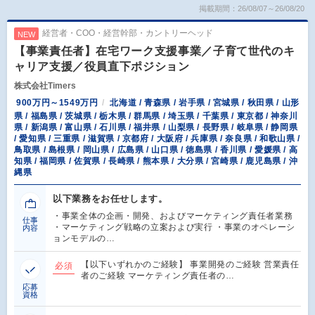
掲載期間：26/08/07～26/08/20
経営者・COO・経営幹部・カントリーヘッド
NEW
【事業責任者】在宅ワーク支援事業／子育て世代のキ
ャリア支援／役員直下ポジション
株式会社Timers
900万円～1549万円
北海道 / 青森県 / 岩手県 / 宮城県 / 秋田県 / 山形
県 / 福島県 / 茨城県 / 栃木県 / 群馬県 / 埼玉県 / 千葉県 / 東京都 / 神奈川
県 / 新潟県 / 富山県 / 石川県 / 福井県 / 山梨県 / 長野県 / 岐阜県 / 静岡県
/ 愛知県 / 三重県 / 滋賀県 / 京都府 / 大阪府 / 兵庫県 / 奈良県 / 和歌山県 /
鳥取県 / 島根県 / 岡山県 / 広島県 / 山口県 / 徳島県 / 香川県 / 愛媛県 / 高
知県 / 福岡県 / 佐賀県 / 長崎県 / 熊本県 / 大分県 / 宮崎県 / 鹿児島県 / 沖
縄県
以下業務をお任せします。
・事業全体の企画・開発、およびマーケティング責任者業務
仕事
・マーケティング戦略の立案および実行 ・事業のオペレーシ
内容
ョンモデルの…
【以下いずれかのご経験】 事業開発のご経験 営業責任
必須
者のご経験 マーケティング責任者の…
応募
資格