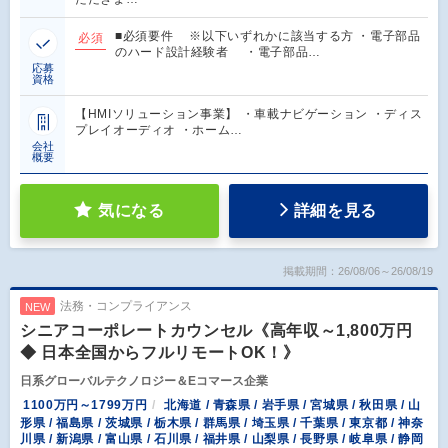
■必須要件 ※以下いずれかに該当する方 ・電子部品
必須
のハード設計経験者 ・電子部品…
応募
資格
【HMIソリューション事業】 ・車載ナビゲーション ・ディス
プレイオーディオ ・ホーム…
会社
概要
気になる
詳細を見る
掲載期間：26/08/06～26/08/19
法務・コンプライアンス
NEW
シニアコーポレートカウンセル《高年収～1,800万円
◆ 日本全国からフルリモートOK！》
日系グローバルテクノロジー＆Eコマース企業
1100万円～1799万円
北海道 / 青森県 / 岩手県 / 宮城県 / 秋田県 / 山
形県 / 福島県 / 茨城県 / 栃木県 / 群馬県 / 埼玉県 / 千葉県 / 東京都 / 神奈
川県 / 新潟県 / 富山県 / 石川県 / 福井県 / 山梨県 / 長野県 / 岐阜県 / 静岡