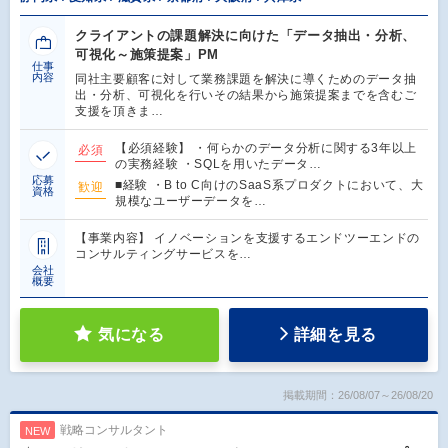
クライアントの課題解決に向けた「データ抽出・分析、
可視化～施策提案」PM
仕事
内容
同社主要顧客に対して業務課題を解決に導くためのデータ抽
出・分析、可視化を行いその結果から施策提案までを含むご
支援を頂きま…
【必須経験】 ・何らかのデータ分析に関する3年以上
必須
の実務経験 ・SQLを用いたデータ…
応募
■経験 ・B to C向けのSaaS系プロダクトにおいて、大
歓迎
資格
規模なユーザーデータを…
【事業内容】 イノベーションを支援するエンドツーエンドの
コンサルティングサービスを…
会社
概要
気になる
詳細を見る
掲載期間：26/08/07～26/08/20
戦略コンサルタント
NEW