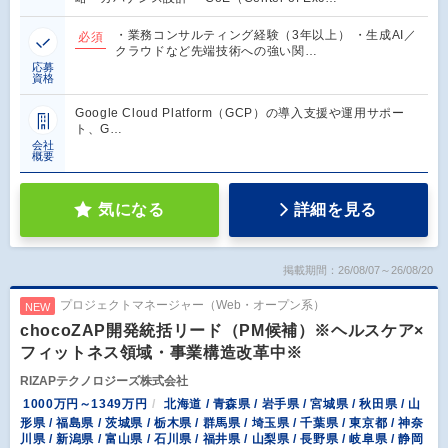
・業務コンサルティング経験（3年以上） ・生成AI／
必須
クラウドなど先端技術への強い関…
応募
資格
Google Cloud Platform（GCP）の導入支援や運用サポー
ト、G…
会社
概要
気になる
詳細を見る
掲載期間：26/08/07～26/08/20
プロジェクトマネージャー（Web・オープン系）
NEW
chocoZAP開発統括リード（PM候補）※ヘルスケア×
フィットネス領域・事業構造改革中※
RIZAPテクノロジーズ株式会社
1000万円～1349万円
北海道 / 青森県 / 岩手県 / 宮城県 / 秋田県 / 山
形県 / 福島県 / 茨城県 / 栃木県 / 群馬県 / 埼玉県 / 千葉県 / 東京都 / 神奈
川県 / 新潟県 / 富山県 / 石川県 / 福井県 / 山梨県 / 長野県 / 岐阜県 / 静岡