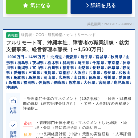
気になる
詳細を見る
掲載期間：26/08/07～26/08/20
経営者・COO・経営幹部・カントリーヘッド
再掲載
フルリモート可、沖縄本社、障害者の職業訓練・就労
支援事業、経営管理本部長（～1,500万円）
1000万円～1499万円
北海道 / 青森県 / 岩手県 / 宮城県 / 秋田県 / 山
形県 / 福島県 / 茨城県 / 栃木県 / 群馬県 / 埼玉県 / 千葉県 / 東京都 / 神奈
川県 / 新潟県 / 富山県 / 石川県 / 福井県 / 山梨県 / 長野県 / 岐阜県 / 静岡
県 / 愛知県 / 三重県 / 滋賀県 / 京都府 / 大阪府 / 兵庫県 / 奈良県 / 和歌山
県 / 鳥取県 / 島根県 / 岡山県 / 広島県 / 山口県 / 徳島県 / 香川県 / 愛媛県
/ 高知県 / 福岡県 / 佐賀県 / 長崎県 / 熊本県 / 大分県 / 宮崎県 / 鹿児島県 /
沖縄県
・管理部門全体のマネジメント（10名規模） ・経理・財務機
能の統括（経営管理会計含む） ・労務・人事制度の再構築と
評価指…
仕事
内容
・管理部門全体を統括・マネジメントした経験 ・経
必須
理・会計（特に管理会計）の深い理…
応募
・中長期経営計画（中計）策定の実務経験 ・人事評価
歓迎
資格