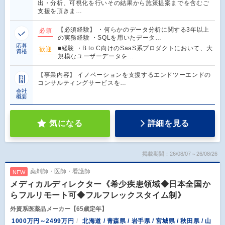
出・分析、可視化を行いその結果から施策提案までを含むご
支援を頂きま…
【必須経験】 ・何らかのデータ分析に関する3年以上
必須
の実務経験 ・SQLを用いたデータ…
応募
■経験 ・B to C向けのSaaS系プロダクトにおいて、大
歓迎
資格
規模なユーザーデータを…
【事業内容】 イノベーションを支援するエンドツーエンドの
コンサルティングサービスを…
会社
概要
気になる
詳細を見る
掲載期間：26/08/07～26/08/26
薬剤師・医師・看護師
NEW
メディカルディレクター《希少疾患領域◆日本全国か
らフルリモート可◆フルフレックスタイム制》
外資系医薬品メーカー【65歳定年】
1000万円～2499万円
北海道 / 青森県 / 岩手県 / 宮城県 / 秋田県 / 山