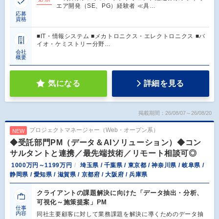
エア開発（SE、PG）経験者 ≪具…
応募
資格
■IT・情報システム ■メカトロニクス・エレクトロニクス ■バ
イオ・ケミストリー分野…
会社
概要
気になる
詳細を見る
掲載期間：26/08/07～26/08/20
プロジェクトマネージャー（Web・オープン系）
NEW
◆受託部門PM（データ＆AIソリューション）◆コン
サルタントと連携／最先端技術／リモート相談可◎
1000万円～1199万円
埼玉県 / 千葉県 / 東京都 / 神奈川県 / 岐阜県 /
静岡県 / 愛知県 / 滋賀県 / 京都府 / 大阪府 / 兵庫県
クライアントの課題解決に向けた「データ抽出・分析、
可視化～施策提案」PM
仕事
内容
同社主要顧客に対して業務課題を解決に導くためのデータ抽