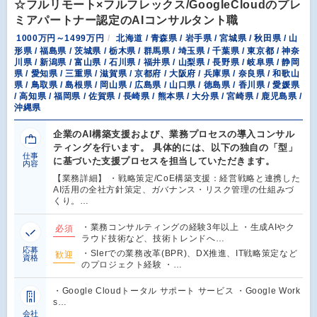
☆フルリモート×フルフレックス/GoogleCloudのプレ
ミアパートナー認定のAIコンサルタント職
1000万円～1499万円
北海道 / 青森県 / 岩手県 / 宮城県 / 秋田県 / 山
形県 / 福島県 / 茨城県 / 栃木県 / 群馬県 / 埼玉県 / 千葉県 / 東京都 / 神奈
川県 / 新潟県 / 富山県 / 石川県 / 福井県 / 山梨県 / 長野県 / 岐阜県 / 静岡
県 / 愛知県 / 三重県 / 滋賀県 / 京都府 / 大阪府 / 兵庫県 / 奈良県 / 和歌山
県 / 鳥取県 / 島根県 / 岡山県 / 広島県 / 山口県 / 徳島県 / 香川県 / 愛媛県
/ 高知県 / 福岡県 / 佐賀県 / 長崎県 / 熊本県 / 大分県 / 宮崎県 / 鹿児島県 /
沖縄県
企業のAI構築支援および、業務プロセスの導入コンサル
ティングを行います。 具体的には、以下の独自の「型」
仕事
に基づいた支援プロセスを担当していただきます。
内容
【業務詳細】 ・戦略策定/CoE構築支援：経営戦略と連携した
AI活用の全社方針策定、ガバナンス・リスク管理の仕組みづ
くり。…
・業務コンサルティングの経験3年以上 ・生成AIやク
必須
ラウド技術など、技術トレンドへ…
応募
・SIerでの業務改革(BPR)、DX推進、IT戦略策定など
歓迎
資格
のプロジェクト経験 ・…
・Google Cloudトータル サポート サービス ・Google Work
s…
会社