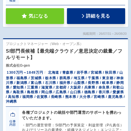
概要
気になる
詳細を見る
掲載期間：26/07/31～26/08/20
プロジェクトマネージャー（Web・オープン系）
SI部門長候補【最先端クラウド／意思決定の裁量／フ
ルリモート】
株式会社G-gen
1300万円～1849万円
北海道 / 青森県 / 岩手県 / 宮城県 / 秋田県 / 山
形県 / 福島県 / 茨城県 / 栃木県 / 群馬県 / 埼玉県 / 千葉県 / 東京都 / 神奈
川県 / 新潟県 / 富山県 / 石川県 / 福井県 / 山梨県 / 長野県 / 岐阜県 / 静岡
県 / 愛知県 / 三重県 / 滋賀県 / 京都府 / 大阪府 / 兵庫県 / 奈良県 / 和歌山
県 / 鳥取県 / 島根県 / 岡山県 / 広島県 / 山口県 / 徳島県 / 香川県 / 愛媛県
/ 高知県 / 福岡県 / 佐賀県 / 長崎県 / 熊本県 / 大分県 / 宮崎県 / 鹿児島県 /
沖縄県
各種プロジェクトの統括や部門運営のサポートを携わっ
ていただきます。
仕事
内容
・部門の運営管理：SI部門の予算策定・利益管理（P/L責任）
およびリソースの最適化 ・組織マネジメント：エンジニア・