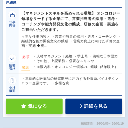
沖縄県
【マネジメントスキルを高められる環境】 オンコロジー
領域をリードする企業にて、営業担当者の採用・選考・
仕事
コーチングや能力開発文化の醸成、研修の企画・実施を
内容
ご担当いただきます。
＜主な仕事内容＞ ・営業担当者の採用・選考・コーチング ・
継続的な能力開発文化の醸成 ・営業力向上に向けた研修の企
画・実施 ◆複…
・人材マネジメント経験 ・学士号 ・流暢な日本語力
必須
・その他、上記業務に必要なスキルや…
応募
・血液内科・オンコロジー領域のご経験（5年以上）
歓迎
資格
・革新的な医薬品の研究開発に注力する外資系バイオテクノ
ロジー企業です。 ・多様な疾…
会社
概要
気になる
詳細を見る
掲載期間：26/08/06～26/08/19