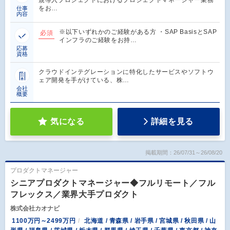
をお…
仕事
内容
※以下いずれかのご経験がある方 ・SAP BasisとSAP
必須
インフラのご経験をお持…
応募
資格
クラウドインテグレーションに特化したサービスやソフトウ
ェア開発を手がけている、株…
会社
概要
気になる
詳細を見る
掲載期間：26/07/31～26/08/20
プロダクトマネージャー
シニアプロダクトマネージャー◆フルリモート／フル
フレックス／業界大手プロダクト
株式会社カオナビ
1100万円～2499万円
北海道 / 青森県 / 岩手県 / 宮城県 / 秋田県 / 山