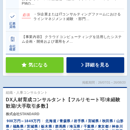
PMの…
・SI企業またはITコンサルティングファームにおける
必須
ラインマネジメント経験 ・部門…
応募
資格
【事業内容】 クラウドコンピューティングを活用したシステ
ム企画・開発および運用をメ…
会社
概要
気になる
詳細を見る
掲載期間：26/07/31～26/08/20
組織・人事コンサルタント
DX人材育成コンサルタント【フルリモート可/未経験
歓迎/大手取引多数】
株式会社STANDARD
900万円～1849万円
北海道 / 青森県 / 岩手県 / 宮城県 / 秋田県 / 山形
県 / 福島県 / 茨城県 / 栃木県 / 群馬県 / 埼玉県 / 千葉県 / 東京都 / 神奈川