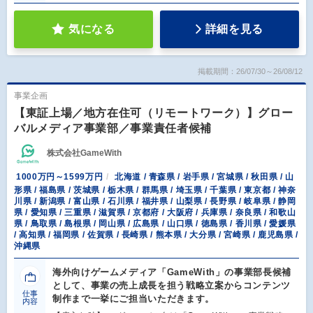
気になる
詳細を見る
掲載期間：26/07/30～26/08/12
事業企画
【東証上場／地方在住可（リモートワーク）】グロー
バルメディア事業部／事業責任者候補
株式会社GameWith
1000万円～1599万円
北海道 / 青森県 / 岩手県 / 宮城県 / 秋田県 / 山
形県 / 福島県 / 茨城県 / 栃木県 / 群馬県 / 埼玉県 / 千葉県 / 東京都 / 神奈
川県 / 新潟県 / 富山県 / 石川県 / 福井県 / 山梨県 / 長野県 / 岐阜県 / 静岡
県 / 愛知県 / 三重県 / 滋賀県 / 京都府 / 大阪府 / 兵庫県 / 奈良県 / 和歌山
県 / 鳥取県 / 島根県 / 岡山県 / 広島県 / 山口県 / 徳島県 / 香川県 / 愛媛県
/ 高知県 / 福岡県 / 佐賀県 / 長崎県 / 熊本県 / 大分県 / 宮崎県 / 鹿児島県 /
沖縄県
海外向けゲームメディア「GameWith」の事業部長候補
として、事業の売上成長を担う戦略立案からコンテンツ
仕事
制作まで一挙にご担当いただきます。
内容