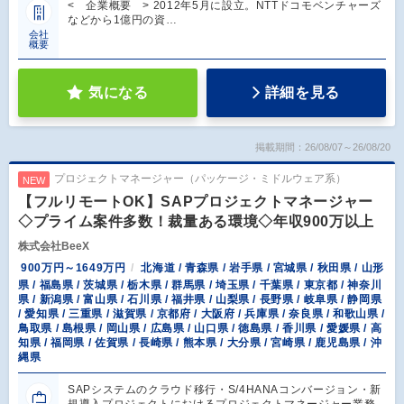
< 企業概要 > 2012年5月に設立。NTTドコモベンチャーズ
などから1億円の資…
会社
概要
気になる
詳細を見る
掲載期間：26/08/07～26/08/20
プロジェクトマネージャー（パッケージ・ミドルウェア系）
NEW
【フルリモートOK】SAPプロジェクトマネージャー
◇プライム案件多数！裁量ある環境◇年収900万以上
株式会社BeeX
900万円～1649万円
北海道 / 青森県 / 岩手県 / 宮城県 / 秋田県 / 山形
県 / 福島県 / 茨城県 / 栃木県 / 群馬県 / 埼玉県 / 千葉県 / 東京都 / 神奈川
県 / 新潟県 / 富山県 / 石川県 / 福井県 / 山梨県 / 長野県 / 岐阜県 / 静岡県
/ 愛知県 / 三重県 / 滋賀県 / 京都府 / 大阪府 / 兵庫県 / 奈良県 / 和歌山県 /
鳥取県 / 島根県 / 岡山県 / 広島県 / 山口県 / 徳島県 / 香川県 / 愛媛県 / 高
知県 / 福岡県 / 佐賀県 / 長崎県 / 熊本県 / 大分県 / 宮崎県 / 鹿児島県 / 沖
縄県
SAPシステムのクラウド移行・S/4HANAコンバージョン・新
規導入プロジェクトにおけるプロジェクトマネージャー業務