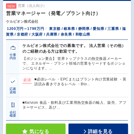
営業（法人向け）
NEW
営業マネージャー（発電／プラント向け）
ケルビオン株式会社
1200万円～1799万円
東京都 / 岐阜県 / 静岡県 / 愛知県 / 三重県 / 滋
賀県 / 京都府 / 大阪府 / 兵庫県 / 奈良県 / 和歌山県
ケルビオン株式会社での募集です。 法人営業（その他）
のご経験のある方は歓迎です。
仕事
内容
【ポジション要点】 世界トップクラスの熱交換器メーカー
で、 エネルギー・プラント領域の営業をリードするポジショ
ンになります。…
■必須レベル ・EPCまたはプラント向け営業経験 ・英
必須
語読み書きできるレベル ・Bto…
応募
資格
■Kelvion 食品・飲料及び工業用熱交換器の輸入、販売、アフ
ターサービス、及び…
会社
概要
気になる
詳細を見る