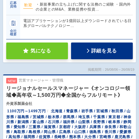
応募
・新規事業の立ち上げに関する法務のご経験 ・国内外
歓迎
資格
の企業とのM&A、業務提携や投資…
電話アプリケーションが1億回以上ダウンロードされている日
系グローバルテクノロジー…
会社
概要
気になる
詳細を見る
掲載期間：26/08/06～26/08/19
営業マネージャー・管理職
NEW
リージョナルセールスマネージャー《オンコロジー領
域◆高年収～1,500万円◆全国からフルリモート》
外資系製薬会社
1100万円～1499万円
北海道 / 青森県 / 岩手県 / 宮城県 / 秋田県 / 山
形県 / 福島県 / 茨城県 / 栃木県 / 群馬県 / 埼玉県 / 千葉県 / 東京都 / 神奈
川県 / 新潟県 / 富山県 / 石川県 / 福井県 / 山梨県 / 長野県 / 岐阜県 / 静岡
県 / 愛知県 / 三重県 / 滋賀県 / 京都府 / 大阪府 / 兵庫県 / 奈良県 / 和歌山
県 / 鳥取県 / 島根県 / 岡山県 / 広島県 / 山口県 / 徳島県 / 香川県 / 愛媛県
/ 高知県 / 福岡県 / 佐賀県 / 長崎県 / 熊本県 / 大分県 / 宮崎県 / 鹿児島県 /