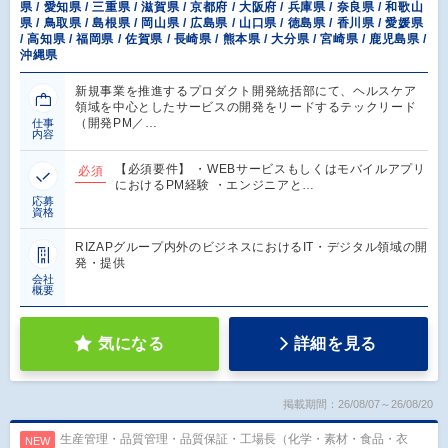
県 / 愛知県 / 三重県 / 滋賀県 / 京都府 / 大阪府 / 兵庫県 / 奈良県 / 和歌山
県 / 鳥取県 / 島根県 / 岡山県 / 広島県 / 山口県 / 徳島県 / 香川県 / 愛媛県
/ 高知県 / 福岡県 / 佐賀県 / 長崎県 / 熊本県 / 大分県 / 宮崎県 / 鹿児島県 /
沖縄県
新規事業を推進するプロダクト開発統括部にて、ヘルスケア
領域を中心としたサービスの開発をリードするテックリード
（開発PM／…
仕事
内容
【必須要件】 ・WEBサービスもしくはモバイルアプリ
必須
におけるPM経験 ・エンジニアと…
応募
資格
RIZAPグループ内外のビジネスにおけるIT・デジタル領域の開
発・提供
会社
概要
気になる
詳細を見る
掲載期間：26/08/07～26/08/20
生産管理・品質管理・品質保証・工場長（化学・素材・食品・衣
NEW