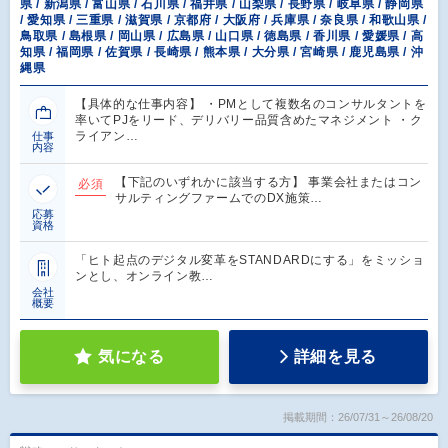
県 / 新潟県 / 富山県 / 石川県 / 福井県 / 山梨県 / 長野県 / 岐阜県 / 静岡県
/ 愛知県 / 三重県 / 滋賀県 / 京都府 / 大阪府 / 兵庫県 / 奈良県 / 和歌山県 /
鳥取県 / 島根県 / 岡山県 / 広島県 / 山口県 / 徳島県 / 香川県 / 愛媛県 / 高
知県 / 福岡県 / 佐賀県 / 長崎県 / 熊本県 / 大分県 / 宮崎県 / 鹿児島県 / 沖
縄県
【具体的な仕事内容】 ・PMとして複数名のコンサルタントを
率いてPJをリード、デリバリー品質含めたマネジメント ・ク
ライアン…
仕事
内容
【下記のいずれかに該当する方】 事業会社またはコン
必須
サルティングファームでのDX施策…
応募
資格
「ヒト起点のデジタル変革をSTANDARDにする」をミッショ
ンとし、オンライン教…
会社
概要
気になる
詳細を見る
掲載期間：26/07/31～26/08/20