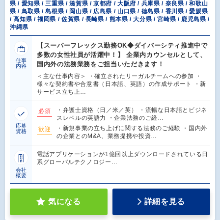
県 / 愛知県 / 三重県 / 滋賀県 / 京都府 / 大阪府 / 兵庫県 / 奈良県 / 和歌山
県 / 鳥取県 / 島根県 / 岡山県 / 広島県 / 山口県 / 徳島県 / 香川県 / 愛媛県
/ 高知県 / 福岡県 / 佐賀県 / 長崎県 / 熊本県 / 大分県 / 宮崎県 / 鹿児島県 /
沖縄県
【スーパーフレックス勤務OK◆ダイバーシティ推進中で
多数の女性社員が活躍中！】 企業内カウンセルとして、
仕事
国内外の法務業務をご担当いただきます！
内容
＜主な仕事内容＞ ・確立されたリーガルチームへの参加 ・
様々な契約書や合意書（日本語、英語）の作成サポート ・新
サービス立ち上…
・弁護士資格（日／米／英） ・流暢な日本語とビジネ
必須
スレベルの英語力 ・企業法務のご経…
応募
・新規事業の立ち上げに関する法務のご経験 ・国内外
歓迎
資格
の企業とのM&A、業務提携や投資…
電話アプリケーションが1億回以上ダウンロードされている日
系グローバルテクノロジー…
会社
概要
気になる
詳細を見る