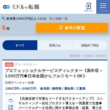
岐阜県/1900万円以上
の転職・求人情報一覧
9
条件の変更
件
すべて
新着のみ
掲載終了間近
掲載期間：26/08/06～26/08/19
ITコンサルタント
NEW
プロフェッショナルサービスディレクター《高年収～
3,000万円◆日本全国からフルリモートOK》
日系ITベンチャー企業
2000万円～2999万円
岐阜県 / 静岡県 / 愛知県 / 三重県
【先進技術で市場をリードするITスタートアップ】 コン
サルティング～自社プロダクト導入を一気通貫で支援◆
仕事
パーソナルデータ活用に関する事業企画・提案、導入支
内容