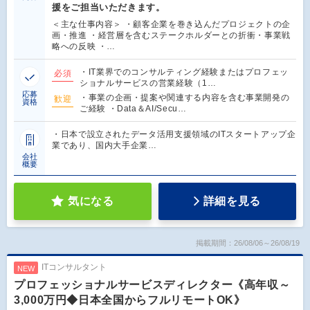
援をご担当いただきます。
＜主な仕事内容＞ ・顧客企業を巻き込んだプロジェクトの企
画・推進 ・経営層を含むステークホルダーとの折衝・事業戦
略への反映 ・…
・IT業界でのコンサルティング経験またはプロフェッ
必須
ショナルサービスの営業経験（1…
応募
・事業の企画・提案や関連する内容を含む事業開発の
歓迎
資格
ご経験 ・Data＆AI/Secu…
・日本で設立されたデータ活用支援領域のITスタートアップ企
業であり、国内大手企業…
会社
概要
気になる
詳細を見る
掲載期間：26/08/06～26/08/19
ITコンサルタント
NEW
プロフェッショナルサービスディレクター《高年収～
3,000万円◆日本全国からフルリモートOK》