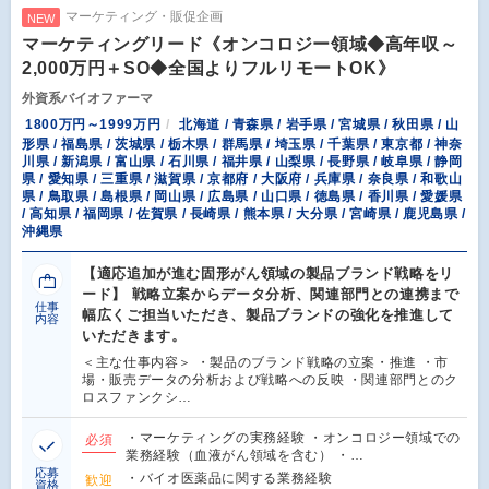
マーケティング・販促企画
NEW
マーケティングリード《オンコロジー領域◆高年収～
2,000万円＋SO◆全国よりフルリモートOK》
外資系バイオファーマ
1800万円～1999万円
北海道 / 青森県 / 岩手県 / 宮城県 / 秋田県 / 山
形県 / 福島県 / 茨城県 / 栃木県 / 群馬県 / 埼玉県 / 千葉県 / 東京都 / 神奈
川県 / 新潟県 / 富山県 / 石川県 / 福井県 / 山梨県 / 長野県 / 岐阜県 / 静岡
県 / 愛知県 / 三重県 / 滋賀県 / 京都府 / 大阪府 / 兵庫県 / 奈良県 / 和歌山
県 / 鳥取県 / 島根県 / 岡山県 / 広島県 / 山口県 / 徳島県 / 香川県 / 愛媛県
/ 高知県 / 福岡県 / 佐賀県 / 長崎県 / 熊本県 / 大分県 / 宮崎県 / 鹿児島県 /
沖縄県
【適応追加が進む固形がん領域の製品ブランド戦略をリ
ード】 戦略立案からデータ分析、関連部門との連携まで
仕事
幅広くご担当いただき、製品ブランドの強化を推進して
内容
いただきます。
＜主な仕事内容＞ ・製品のブランド戦略の立案・推進 ・市
場・販売データの分析および戦略への反映 ・関連部門とのク
ロスファンクシ…
・マーケティングの実務経験 ・オンコロジー領域での
必須
業務経験（血液がん領域を含む） ・…
応募
・バイオ医薬品に関する業務経験
歓迎
資格