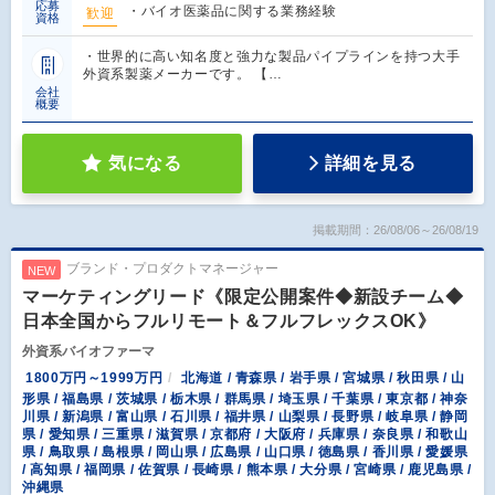
応募
・バイオ医薬品に関する業務経験
歓迎
資格
・世界的に高い知名度と強力な製品パイプラインを持つ大手
外資系製薬メーカーです。 【…
会社
概要
気になる
詳細を見る
掲載期間：26/08/06～26/08/19
ブランド・プロダクトマネージャー
NEW
マーケティングリード《限定公開案件◆新設チーム◆
日本全国からフルリモート＆フルフレックスOK》
外資系バイオファーマ
1800万円～1999万円
北海道 / 青森県 / 岩手県 / 宮城県 / 秋田県 / 山
形県 / 福島県 / 茨城県 / 栃木県 / 群馬県 / 埼玉県 / 千葉県 / 東京都 / 神奈
川県 / 新潟県 / 富山県 / 石川県 / 福井県 / 山梨県 / 長野県 / 岐阜県 / 静岡
県 / 愛知県 / 三重県 / 滋賀県 / 京都府 / 大阪府 / 兵庫県 / 奈良県 / 和歌山
県 / 鳥取県 / 島根県 / 岡山県 / 広島県 / 山口県 / 徳島県 / 香川県 / 愛媛県
/ 高知県 / 福岡県 / 佐賀県 / 長崎県 / 熊本県 / 大分県 / 宮崎県 / 鹿児島県 /
沖縄県