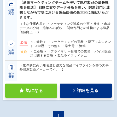
【新設マーケティングチームを率いて既存製品の成長戦
略を推進】 戦略立案やデータ分析を担い、関連部門と連
仕事
携しながら市場における製品価値の最大化に貢献いただ
内容
きます。
＜主な仕事内容＞ ・マーケティング戦略の企画・推進 ・市場
データの分析・施策への反映 ・関連部門との連携による製品
価値向上 ・チ…
＜ご経験＞ ・マーケティングの実務 ・部下マネジメン
必須
ト ＜学歴・その他＞ ・学士号 ・流暢…
応募
＜ご経験＞ ・プライマリー領域での業務 ・バイオ医薬
歓迎
資格
品に関する業務 ・製品ライフサイク…
・世界的に高い知名度と強力な製品パイプラインを持つ大手
外資系製薬メーカーです。 【…
会社
概要
気になる
詳細を見る
1