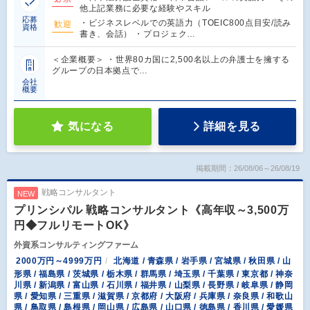
他上記業務に必要な経験やスキル
応募
・ビジネスレベルでの英語力（TOEIC800点目安/読み
歓迎
資格
書き、会話） ・プロジェク…
＜企業概要＞ ・世界80カ国に2,500名以上の弁護士を擁する
グループの日本拠点で…
会社
概要
気になる
詳細を見る
掲載期間：26/08/06～26/08/19
戦略コンサルタント
NEW
プリンシパル 戦略コンサルタント《高年収～3,500万
円◆フルリモートOK》
外資系コンサルティングファーム
2000万円～4999万円
北海道 / 青森県 / 岩手県 / 宮城県 / 秋田県 / 山
形県 / 福島県 / 茨城県 / 栃木県 / 群馬県 / 埼玉県 / 千葉県 / 東京都 / 神奈
川県 / 新潟県 / 富山県 / 石川県 / 福井県 / 山梨県 / 長野県 / 岐阜県 / 静岡
県 / 愛知県 / 三重県 / 滋賀県 / 京都府 / 大阪府 / 兵庫県 / 奈良県 / 和歌山
県 / 鳥取県 / 島根県 / 岡山県 / 広島県 / 山口県 / 徳島県 / 香川県 / 愛媛県