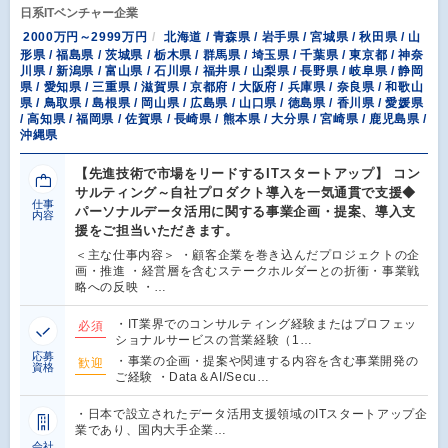
日系ITベンチャー企業
2000万円～2999万円
北海道 / 青森県 / 岩手県 / 宮城県 / 秋田県 / 山
形県 / 福島県 / 茨城県 / 栃木県 / 群馬県 / 埼玉県 / 千葉県 / 東京都 / 神奈
川県 / 新潟県 / 富山県 / 石川県 / 福井県 / 山梨県 / 長野県 / 岐阜県 / 静岡
県 / 愛知県 / 三重県 / 滋賀県 / 京都府 / 大阪府 / 兵庫県 / 奈良県 / 和歌山
県 / 鳥取県 / 島根県 / 岡山県 / 広島県 / 山口県 / 徳島県 / 香川県 / 愛媛県
/ 高知県 / 福岡県 / 佐賀県 / 長崎県 / 熊本県 / 大分県 / 宮崎県 / 鹿児島県 /
沖縄県
【先進技術で市場をリードするITスタートアップ】 コン
サルティング～自社プロダクト導入を一気通貫で支援◆
仕事
パーソナルデータ活用に関する事業企画・提案、導入支
内容
援をご担当いただきます。
＜主な仕事内容＞ ・顧客企業を巻き込んだプロジェクトの企
画・推進 ・経営層を含むステークホルダーとの折衝・事業戦
略への反映 ・…
・IT業界でのコンサルティング経験またはプロフェッ
必須
ショナルサービスの営業経験（1…
応募
・事業の企画・提案や関連する内容を含む事業開発の
歓迎
資格
ご経験 ・Data＆AI/Secu…
・日本で設立されたデータ活用支援領域のITスタートアップ企
業であり、国内大手企業…
会社