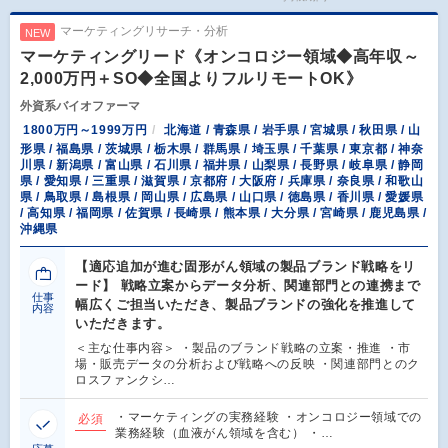
マーケティングリサーチ・分析
NEW
マーケティングリード《オンコロジー領域◆高年収～
2,000万円＋SO◆全国よりフルリモートOK》
外資系バイオファーマ
1800万円～1999万円
北海道 / 青森県 / 岩手県 / 宮城県 / 秋田県 / 山
形県 / 福島県 / 茨城県 / 栃木県 / 群馬県 / 埼玉県 / 千葉県 / 東京都 / 神奈
川県 / 新潟県 / 富山県 / 石川県 / 福井県 / 山梨県 / 長野県 / 岐阜県 / 静岡
県 / 愛知県 / 三重県 / 滋賀県 / 京都府 / 大阪府 / 兵庫県 / 奈良県 / 和歌山
県 / 鳥取県 / 島根県 / 岡山県 / 広島県 / 山口県 / 徳島県 / 香川県 / 愛媛県
/ 高知県 / 福岡県 / 佐賀県 / 長崎県 / 熊本県 / 大分県 / 宮崎県 / 鹿児島県 /
沖縄県
【適応追加が進む固形がん領域の製品ブランド戦略をリ
ード】 戦略立案からデータ分析、関連部門との連携まで
仕事
幅広くご担当いただき、製品ブランドの強化を推進して
内容
いただきます。
＜主な仕事内容＞ ・製品のブランド戦略の立案・推進 ・市
場・販売データの分析および戦略への反映 ・関連部門とのク
ロスファンクシ…
・マーケティングの実務経験 ・オンコロジー領域での
必須
業務経験（血液がん領域を含む） ・…