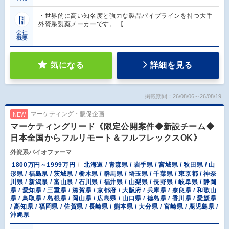
・世界的に高い知名度と強力な製品パイプラインを持つ大手
外資系製薬メーカーです。 【…
会社
概要
気になる
詳細を見る
掲載期間：26/08/06～26/08/19
マーケティング・販促企画
NEW
マーケティングリード《限定公開案件◆新設チーム◆
日本全国からフルリモート＆フルフレックスOK》
外資系バイオファーマ
1800万円～1999万円
北海道 / 青森県 / 岩手県 / 宮城県 / 秋田県 / 山
形県 / 福島県 / 茨城県 / 栃木県 / 群馬県 / 埼玉県 / 千葉県 / 東京都 / 神奈
川県 / 新潟県 / 富山県 / 石川県 / 福井県 / 山梨県 / 長野県 / 岐阜県 / 静岡
県 / 愛知県 / 三重県 / 滋賀県 / 京都府 / 大阪府 / 兵庫県 / 奈良県 / 和歌山
県 / 鳥取県 / 島根県 / 岡山県 / 広島県 / 山口県 / 徳島県 / 香川県 / 愛媛県
/ 高知県 / 福岡県 / 佐賀県 / 長崎県 / 熊本県 / 大分県 / 宮崎県 / 鹿児島県 /
沖縄県