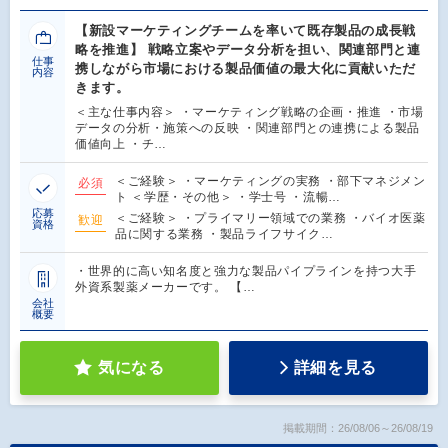
【新設マーケティングチームを率いて既存製品の成長戦
略を推進】 戦略立案やデータ分析を担い、関連部門と連
仕事
携しながら市場における製品価値の最大化に貢献いただ
内容
きます。
＜主な仕事内容＞ ・マーケティング戦略の企画・推進 ・市場
データの分析・施策への反映 ・関連部門との連携による製品
価値向上 ・チ…
＜ご経験＞ ・マーケティングの実務 ・部下マネジメン
必須
ト ＜学歴・その他＞ ・学士号 ・流暢…
応募
＜ご経験＞ ・プライマリー領域での業務 ・バイオ医薬
歓迎
資格
品に関する業務 ・製品ライフサイク…
・世界的に高い知名度と強力な製品パイプラインを持つ大手
外資系製薬メーカーです。 【…
会社
概要
気になる
詳細を見る
掲載期間：26/08/06～26/08/19