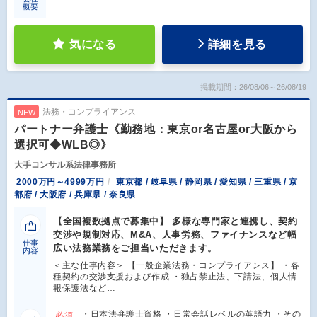
概要
気になる
詳細を見る
掲載期間：26/08/06～26/08/19
法務・コンプライアンス
NEW
パートナー弁護士《勤務地：東京or名古屋or大阪から
選択可◆WLB◎》
大手コンサル系法律事務所
2000万円～4999万円
東京都 / 岐阜県 / 静岡県 / 愛知県 / 三重県 / 京
都府 / 大阪府 / 兵庫県 / 奈良県
【全国複数拠点で募集中】 多様な専門家と連携し、契約
交渉や規制対応、M&A、人事労務、ファイナンスなど幅
仕事
広い法務業務をご担当いただきます。
内容
＜主な仕事内容＞ 【一般企業法務・コンプライアンス】 ・各
種契約の交渉支援および作成 ・独占禁止法、下請法、個人情
報保護法など…
・日本法弁護士資格 ・日常会話レベルの英語力 ・その
必須