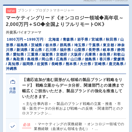
掲載期間：26/08/06～26/08/19
ブランド・プロダクトマネージャー
NEW
マーケティングリード《オンコロジー領域◆高年収～
2,000万円＋SO◆全国よりフルリモートOK》
外資系バイオファーマ
1800万円～1999万円
北海道 / 青森県 / 岩手県 / 宮城県 / 秋田県 / 山
形県 / 福島県 / 茨城県 / 栃木県 / 群馬県 / 埼玉県 / 千葉県 / 東京都 / 神奈
川県 / 新潟県 / 富山県 / 石川県 / 福井県 / 山梨県 / 長野県 / 岐阜県 / 静岡
県 / 愛知県 / 三重県 / 滋賀県 / 京都府 / 大阪府 / 兵庫県 / 奈良県 / 和歌山
県 / 鳥取県 / 島根県 / 岡山県 / 広島県 / 山口県 / 徳島県 / 香川県 / 愛媛県
/ 高知県 / 福岡県 / 佐賀県 / 長崎県 / 熊本県 / 大分県 / 宮崎県 / 鹿児島県 /
沖縄県
【適応追加が進む固形がん領域の製品ブランド戦略をリ
ード】 戦略立案からデータ分析、関連部門との連携まで
仕事
幅広くご担当いただき、製品ブランドの強化を推進して
内容
いただきます。
＜主な仕事内容＞ ・製品のブランド戦略の立案・推進 ・市
場・販売データの分析および戦略への反映 ・関連部門とのク
ロスファンクシ…
・マーケティングの実務経験 ・オンコロジー領域での
必須
業務経験（血液がん領域を含む） ・…