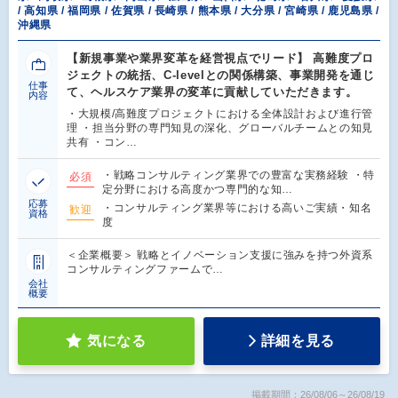
/ 高知県 / 福岡県 / 佐賀県 / 長崎県 / 熊本県 / 大分県 / 宮崎県 / 鹿児島県 /
沖縄県
【新規事業や業界変革を経営視点でリード】 高難度プロ
ジェクトの統括、C-levelとの関係構築、事業開発を通じ
仕事
て、ヘルスケア業界の変革に貢献していただきます。
内容
・大規模/高難度プロジェクトにおける全体設計および進行管
理 ・担当分野の専門知見の深化、グローバルチームとの知見
共有 ・コン…
・戦略コンサルティング業界での豊富な実務経験 ・特
必須
定分野における高度かつ専門的な知…
応募
・コンサルティング業界等における高いご実績・知名
歓迎
資格
度
＜企業概要＞ 戦略とイノベーション支援に強みを持つ外資系
コンサルティングファームで…
会社
概要
気になる
詳細を見る
掲載期間：26/08/06～26/08/19