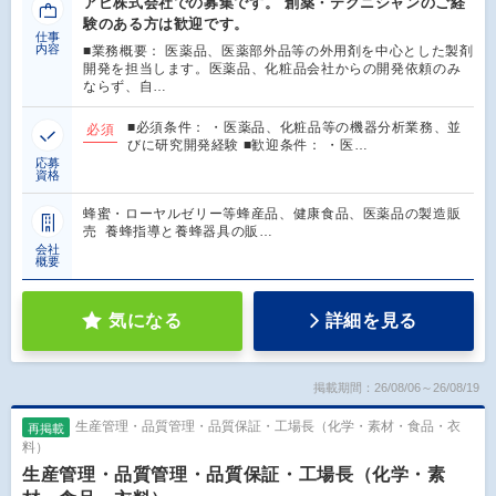
アピ株式会社での募集です。 創薬・テクニシャンのご経
験のある方は歓迎です。
仕事
内容
■業務概要： 医薬品、医薬部外品等の外用剤を中心とした製剤
開発を担当します。医薬品、化粧品会社からの開発依頼のみ
ならず、自…
■必須条件： ・医薬品、化粧品等の機器分析業務、並
必須
びに研究開発経験 ■歓迎条件： ・医…
応募
資格
蜂蜜・ローヤルゼリー等蜂産品、健康食品、医薬品の製造販
売 養蜂指導と養蜂器具の販…
会社
概要
気になる
詳細を見る
掲載期間：26/08/06～26/08/19
生産管理・品質管理・品質保証・工場長（化学・素材・食品・衣
再掲載
料）
生産管理・品質管理・品質保証・工場長（化学・素