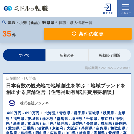
流通・小売（食品）/岐阜県
の転職・求人情報一覧
35
条件の変更
件
すべて
新着のみ
掲載終了間近
掲載期間：26/07/27～26/08/09
店舗開発・FC開発
日本有数の観光地で地域創生を学ぶ！地域ブランドを
創出する店舗運営【住宅補助有/転居費用要相談】
株式会社フジノネ
400万円～699万円
北海道 / 青森県 / 岩手県 / 宮城県 / 秋田県 / 山形
県 / 福島県 / 茨城県 / 栃木県 / 群馬県 / 埼玉県 / 千葉県 / 東京都 / 神奈川
県 / 新潟県 / 富山県 / 石川県 / 福井県 / 山梨県 / 長野県 / 岐阜県 / 静岡県
/ 愛知県 / 三重県 / 滋賀県 / 京都府 / 大阪府 / 兵庫県 / 奈良県 / 和歌山県 /
鳥取県 / 島根県 / 岡山県 / 広島県 / 山口県 / 徳島県 / 香川県 / 愛媛県 / 高