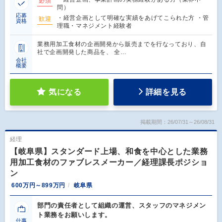
必須
問）
応募
・経営企画として明確な実績をあげてこられた方 ・管
歓迎
資格
理職・マネジメント経験者
業務用加工食材の企画開発から販売までを行なっており、自
社で企画開発した商品を、 全…
会社
概要
気になる
詳細を見る
掲載期間：26/07/31～26/08/31
経理
【岐阜県】スタンダード上場、和食を中心とした業務
用加工食材のファブレスメーカー／経理課長ポジショ
ン
600万円～899万円
岐阜県
部門の責任者として組織の運営、スタッフのマネジメン
ト業務をお願いします。
仕事