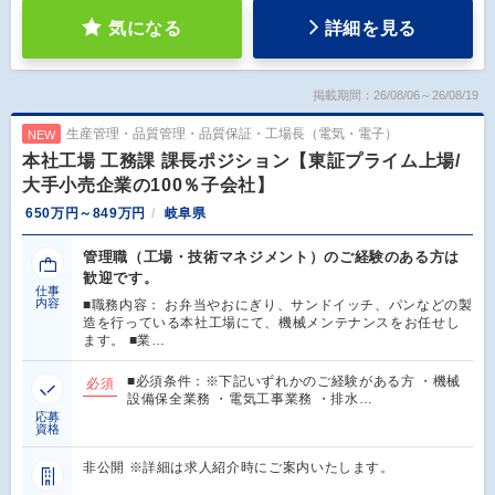
気になる
詳細を見る
掲載期間：26/08/06～26/08/19
生産管理・品質管理・品質保証・工場長（電気・電子）
NEW
本社工場 工務課 課長ポジション【東証プライム上場/
大手小売企業の100％子会社】
650万円～849万円
岐阜県
管理職（工場・技術マネジメント）のご経験のある方は
歓迎です。
仕事
内容
■職務内容： お弁当やおにぎり、サンドイッチ、パンなどの製
造を行っている本社工場にて、機械メンテナンスをお任せし
ます。 ■業…
■必須条件：※下記いずれかのご経験がある方 ・機械
必須
設備保全業務 ・電気工事業務 ・排水…
応募
資格
非公開 ※詳細は求人紹介時にご案内いたします。