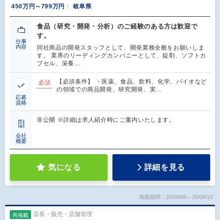
450万円～799万円
岐阜県
食品（研究・開発・分析）のご経験のある方は歓迎で
す。
仕事
内容
同社商品の開発スタッフとして、開発業務全般をお願いしま
す。 業界のリーディングカンパニーとして、錠剤、ソフトカ
プセル、栄養…
【必須条件】 ・医薬、食品、飲料、化学、バイオなど
必須
の領域での商品開発、研究開発、実…
応募
資格
非公開 ※詳細は求人紹介時にご案内いたします。
会社
概要
気になる
詳細を見る
掲載期間：26/08/06～26/08/19
店長・販売・店舗管理
再掲載