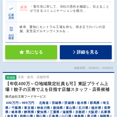
・取引先に対して、当社の意向を確認し、伝えること
必須
ができるコミュニケーションを能力…
応募
資格
岐阜、愛知にセントラル工場を持ち、焼き立てのパンの店
舗、直営店グルマンヴィタルを…
会社
概要
気になる
詳細を見る
掲載期間：26/08/01～26/08/31
店長・販売・店舗管理
再掲載
【年収400万～◎地域限定社員も可】東証プライム上
場！餃子の王将で上を目指す店舗スタッフ・店長候補
株式会社王将フードサービス
400万円～999万円
北海道 / 宮城県 / 茨城県 / 栃木県 / 群馬県 / 埼玉
県 / 千葉県 / 東京都 / 神奈川県 / 新潟県 / 富山県 / 石川県 / 福井県 / 長野
県 / 岐阜県 / 静岡県 / 愛知県 / 三重県 / 滋賀県 / 京都府 / 大阪府 / 兵庫県
/ 奈良県 / 和歌山県 / 岡山県 / 広島県 / 山口県 / 徳島県 / 香川県 / 福岡県 /