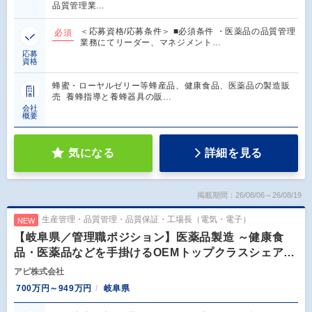
品質管理業…
＜応募資格/応募条件＞ ■必須条件 ・医薬品の品質管理
必須
業務にてリーダー、マネジメント…
応募
資格
蜂蜜・ローヤルゼリー等蜂産品、健康食品、医薬品の製造販
売 養蜂指導と養蜂器具の販…
会社
概要
気になる
詳細を見る
掲載期間：26/08/06～26/08/19
生産管理・品質管理・品質保証・工場長（電気・電子）
NEW
【岐阜県／管理職ポジション】医薬品製造 ～健康食
品・医薬品などを手掛けるOEMトップクラスシェア…
アピ株式会社
700万円～949万円
岐阜県