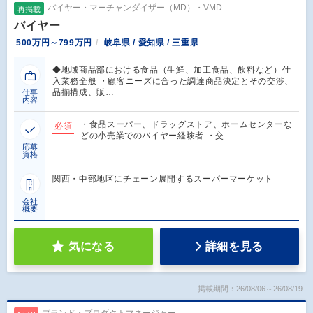
バイヤー・マーチャンダイザー（MD）・VMD
再掲載
バイヤー
500万円～799万円
岐阜県 / 愛知県 / 三重県
◆地域商品部における食品（生鮮、加工食品、飲料など）仕
入業務全般 ・顧客ニーズに合った調達商品決定とその交渉、
品揃構成、販…
仕事
内容
・食品スーパー、ドラッグストア、ホームセンターな
必須
どの小売業でのバイヤー経験者 ・交…
応募
資格
関西・中部地区にチェーン展開するスーパーマーケット
会社
概要
気になる
詳細を見る
掲載期間：26/08/06～26/08/19