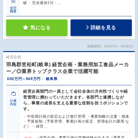
破 ・完全週休2日・…
会社
概要
気になる
詳細を見る
掲載期間：26/07/31～26/08/13
経営企画
羽島郡笠松町(岐阜) 経営企画・業務用加工食品メーカ
ー／◎業界トップクラス企業で活躍可能
600万円～949万円
岐阜県
経営企画部門の一員として会社全体の方向性づくりや経
営管理に携わっていただきます。各部門と連携しなが
仕事
ら、事業の成長を支える重要な役割を担うポジションで
内容
す。
・中長期計画の策定および進行管理 ・事業戦略の立案・推進
・予算統制（予算管理、事業計画の策定、管理会計の運用 な
ど） ・経営…
・経営企画、事業計画の実務経験がある方（業界不