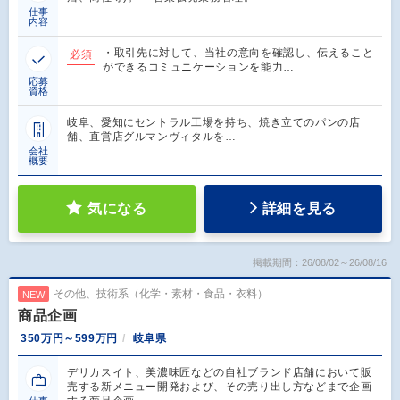
仕事
内容
・取引先に対して、当社の意向を確認し、伝えること
必須
ができるコミュニケーションを能力…
応募
資格
岐阜、愛知にセントラル工場を持ち、焼き立てのパンの店
舗、直営店グルマンヴィタルを…
会社
概要
気になる
詳細を見る
掲載期間：26/08/02～26/08/16
その他、技術系（化学・素材・食品・衣料）
NEW
商品企画
350万円～599万円
岐阜県
デリカスイト、美濃味匠などの自社ブランド店舗において販
売する新メニュー開発および、その売り出し方などまで企画