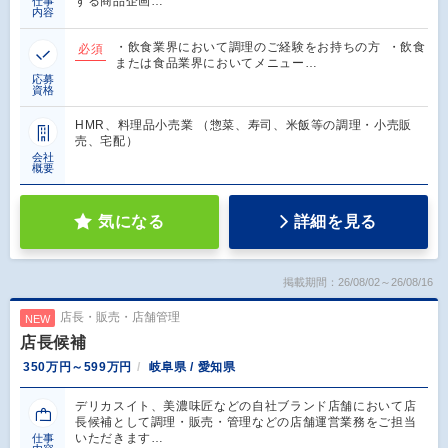
する商品企画…
仕事
内容
・飲食業界において調理のご経験をお持ちの方 ・飲食
必須
または食品業界においてメニュー…
応募
資格
HMR、料理品小売業 （惣菜、寿司、米飯等の調理・小売販
売、宅配）
会社
概要
気になる
詳細を見る
掲載期間：26/08/02～26/08/16
店長・販売・店舗管理
NEW
店長候補
350万円～599万円
岐阜県 / 愛知県
デリカスイト、美濃味匠などの自社ブランド店舗において店
長候補として調理・販売・管理などの店舗運営業務をご担当
いただきます…
仕事