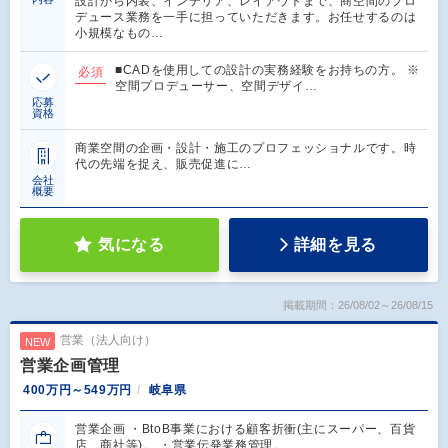
設計から内装、インテリア、レイアウトまで、商空間のプロ
デュース業務を一手に担っていただきます。お任せするのは
小規模なもの…
■CADを使用しての設計の実務経験をお持ちの方。 ※
必須
空間プロデューサー、空間デザイ…
応募
資格
商業空間の企画・設計・施工のプロフェッショナルです。時
代の先端を捉え、販売促進に…
会社
概要
気になる
詳細を見る
掲載期間：26/08/02～26/08/15
営業（法人向け）
NEW
営業企画管理
400万円～549万円
岐阜県
営業企画 ・BtoB事業における顧客折衝(主にスーパー、百貨
店、商社等)。 ・営業伝発業務管理。