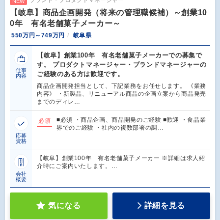
ブランド・プロダクトマネージャー
NEW
【岐阜】商品企画開発（将来の管理職候補）～創業10
0年 有名老舗菓子メーカー～
550万円～749万円
岐阜県
【岐阜】創業100年 有名老舗菓子メーカーでの募集で
す。 プロダクトマネージャー・ブランドマネージャーの
仕事
ご経験のある方は歓迎です。
内容
商品企画開発担当として、下記業務をお任せします。 《業務
内容》 ・新製品、リニューアル商品の企画立案から商品発売
までのディレ…
■必須 ・商品企画、商品開発のご経験 ■歓迎 ・食品業
必須
界でのご経験 ・社内の複数部署の調…
応募
資格
【岐阜】創業100年 有名老舗菓子メーカー ※詳細は求人紹
介時にご案内いたします。…
会社
概要
気になる
詳細を見る