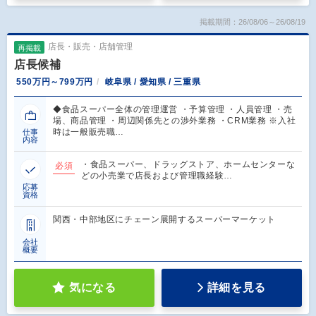
掲載期間：26/08/06～26/08/19
店長・販売・店舗管理
再掲載
店長候補
550万円～799万円
岐阜県 / 愛知県 / 三重県
◆食品スーパー全体の管理運営 ・予算管理 ・人員管理 ・売
場、商品管理 ・周辺関係先との渉外業務 ・CRM業務 ※入社
時は一般販売職…
仕事
内容
・食品スーパー、ドラッグストア、ホームセンターな
必須
どの小売業で店長および管理職経験…
応募
資格
関西・中部地区にチェーン展開するスーパーマーケット
会社
概要
気になる
詳細を見る