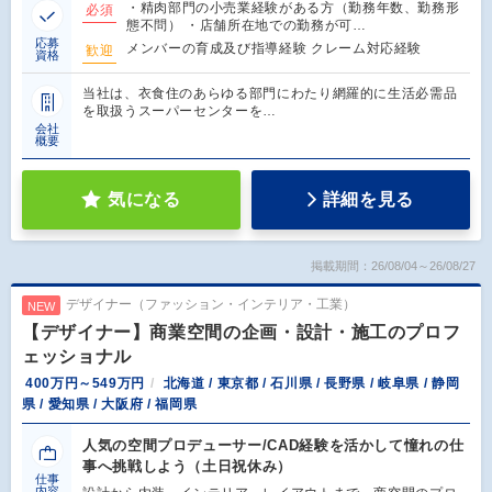
・精肉部門の小売業経験がある方（勤務年数、勤務形
必須
態不問） ・店舗所在地での勤務が可…
応募
メンバーの育成及び指導経験 クレーム対応経験
歓迎
資格
当社は、衣食住のあらゆる部門にわたり網羅的に生活必需品
を取扱うスーパーセンターを…
会社
概要
気になる
詳細を見る
掲載期間：26/08/04～26/08/27
デザイナー（ファッション・インテリア・工業）
NEW
【デザイナー】商業空間の企画・設計・施工のプロフ
ェッショナル
400万円～549万円
北海道 / 東京都 / 石川県 / 長野県 / 岐阜県 / 静岡
県 / 愛知県 / 大阪府 / 福岡県
人気の空間プロデューサー/CAD経験を活かして憧れの仕
事へ挑戦しよう（土日祝休み）
仕事
内容