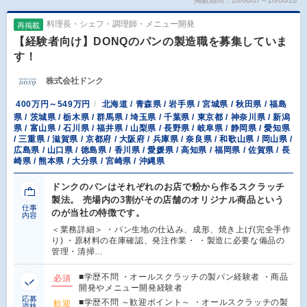
掲載期間：26/08/07～26/08/20
料理長・シェフ・調理師・メニュー開発
再掲載
【経験者向け】DONQのパンの製造職を募集していま
す！
株式会社ドンク
400万円～549万円
北海道 / 青森県 / 岩手県 / 宮城県 / 秋田県 / 福島
県 / 茨城県 / 栃木県 / 群馬県 / 埼玉県 / 千葉県 / 東京都 / 神奈川県 / 新潟
県 / 富山県 / 石川県 / 福井県 / 山梨県 / 長野県 / 岐阜県 / 静岡県 / 愛知県
/ 三重県 / 滋賀県 / 京都府 / 大阪府 / 兵庫県 / 奈良県 / 和歌山県 / 岡山県 /
広島県 / 山口県 / 徳島県 / 香川県 / 愛媛県 / 高知県 / 福岡県 / 佐賀県 / 長
崎県 / 熊本県 / 大分県 / 宮崎県 / 沖縄県
ドンクのパンはそれぞれのお店で粉から作るスクラッチ
製法。 売場内の3割がその店舗のオリジナル商品という
仕事
のが当社の特徴です。
内容
＜業務詳細＞ ・パン生地の仕込み、成形、焼き上げ(完全手作
り) ・原材料の在庫確認、発注作業・ ・製造に必要な備品の
管理・清掃…
■学歴不問 ・オールスクラッチの製パン経験者 ・商品
必須
開発やメニュー開発経験者
応募
■学歴不問 ～歓迎ポイント～ ・オールスクラッチの製
歓迎
資格