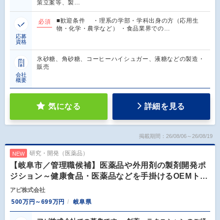
策立案等、製…
■歓迎条件 ・理系の学部・学科出身の方（応用生
必須
物・化学・農学など） ・食品業界での…
応募
資格
氷砂糖、角砂糖、コーヒーハイシュガー、液糖などの製造・
販売
会社
概要
気になる
詳細を見る
掲載期間：26/08/06～26/08/19
研究・開発（医薬品）
NEW
【岐阜市／管理職候補】医薬品や外用剤の製剤開発ポ
ジション～健康食品・医薬品などを手掛けるOEMト…
アピ株式会社
500万円～699万円
岐阜県