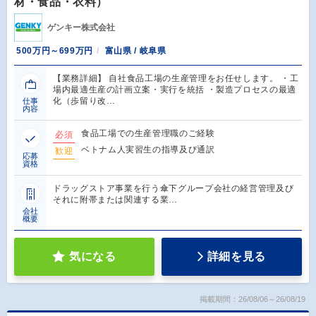
材・食品・衣料）
ゲンキー株式会社
500万円～699万円
富山県 / 岐阜県
【業務詳細】 自社食品工場の生産管理をお任せします。 ・工
場内最適生産の計画立案・実行を統括 ・製造プロセスの最適
化（歩留り改…
仕事
内容
食品工場での生産管理職のご経験
必須
ベトナム人実習生の指導及び通訳
歓迎
応募
資格
ドラッグストア事業を行う傘下グループ会社の経営管理及び
それに附帯または関連する業…
会社
概要
気になる
詳細を見る
掲載期間：26/08/06～26/08/19