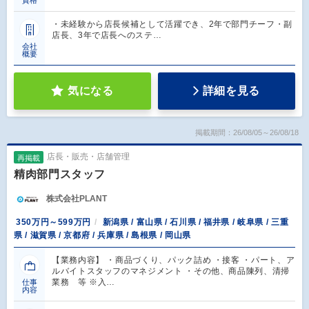
資格
・未経験から店長候補として活躍でき、2年で部門チーフ・副
店長、3年で店長へのステ…
会社
概要
気になる
詳細を見る
掲載期間：26/08/05～26/08/18
店長・販売・店舗管理
再掲載
精肉部門スタッフ
株式会社PLANT
350万円～599万円
新潟県 / 富山県 / 石川県 / 福井県 / 岐阜県 / 三重
県 / 滋賀県 / 京都府 / 兵庫県 / 島根県 / 岡山県
【業務内容】 ・商品づくり、パック詰め ・接客 ・パート、ア
ルバイトスタッフのマネジメント ・その他、商品陳列、清掃
業務 等 ※入…
仕事
内容