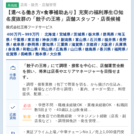
店長・販売・店舗管理
再掲載
【選べる働き方×食事補助あり】充実の福利厚生◎知
名度抜群の「餃子の王将」店舗スタッフ・店長候補
株式会社王将フードサービス
400万円～999万円
北海道 / 宮城県 / 茨城県 / 栃木県 / 群馬県 / 埼玉
県 / 千葉県 / 東京都 / 神奈川県 / 新潟県 / 富山県 / 石川県 / 福井県 / 長野
県 / 岐阜県 / 静岡県 / 愛知県 / 三重県 / 滋賀県 / 京都府 / 大阪府 / 兵庫県
/ 奈良県 / 和歌山県 / 岡山県 / 広島県 / 山口県 / 徳島県 / 香川県 / 福岡県 /
佐賀県 / 長崎県 / 熊本県 / 大分県
「餃子の王将」にて調理・接客を中心に、店舗運営全般
を担い、将来は店長やエリアマネージャーを目指せま
仕事
す。
内容
・調理・接客業務（包丁で野菜を切る、から揚げの仕込み、
餃子・麺場などの手作り調理） ・案内、オーダー受け、料理
提供、配膳、…
・学歴不問 ・職種未経験OK ・業種未経験OK ・転職回
必須
数5回まで ・40歳以上は飲食経…
応募
・飲食店での勤務経験 ・マネジメント経験（店長・副
歓迎
資格
店長など） ・調理師免許・衛生管理…
・東証プライム上場／中華チェーンNo.1／売上1,000億円突