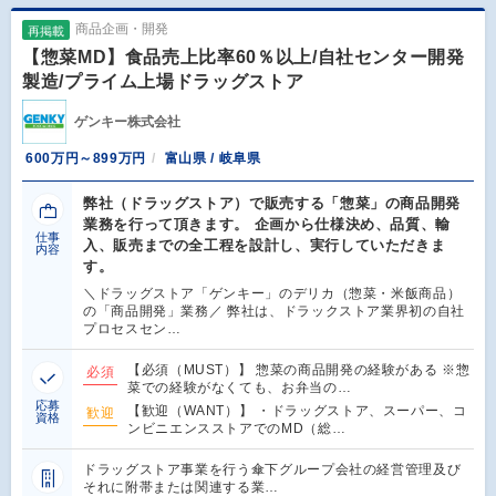
商品企画・開発
再掲載
【惣菜MD】食品売上比率60％以上/自社センター開発
製造/プライム上場ドラッグストア
ゲンキー株式会社
600万円～899万円
富山県 / 岐阜県
弊社（ドラッグストア）で販売する「惣菜」の商品開発
業務を行って頂きます。 企画から仕様決め、品質、輸
仕事
入、販売までの全工程を設計し、実行していただきま
内容
す。
＼ドラッグストア「ゲンキー」のデリカ（惣菜・米飯商品）
の「商品開発」業務／ 弊社は、ドラックストア業界初の自社
プロセスセン…
【必須（MUST）】 惣菜の商品開発の経験がある ※惣
必須
菜での経験がなくても、お弁当の…
応募
【歓迎（WANT）】 ・ドラッグストア、スーパー、コ
歓迎
資格
ンビニエンスストアでのMD（総…
ドラッグストア事業を行う傘下グループ会社の経営管理及び
それに附帯または関連する業…