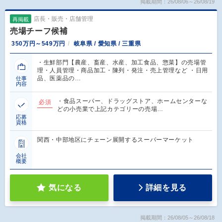
掲載期間：26/08/06～26/08/19
店長・販売・店舗管理
再掲載
売場チーフ候補
350万円～549万円
岐阜県 / 愛知県 / 三重県
・生鮮部門【農産、畜産、水産、加工食品、惣菜】の売場管
理・人員管理・商品加工・陳列・発注・売上管理など ・日用
品、医薬品の…
仕事
内容
・食品スーパー、ドラッグストア、ホームセンターな
必須
どの小売業で上記カテゴリーの売場…
応募
資格
関西・中部地区にチェーン展開するスーパーマーケット
会社
概要
気になる
詳細を見る
掲載期間：26/08/05～26/08/18