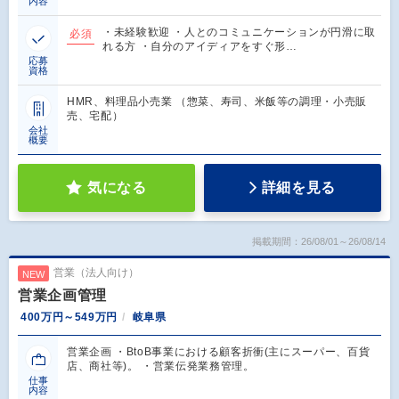
内容
・未経験歓迎 ・人とのコミュニケーションが円滑に取
必須
れる方 ・自分のアイディアをすぐ形…
応募
資格
HMR、料理品小売業 （惣菜、寿司、米飯等の調理・小売販
売、宅配）
会社
概要
気になる
詳細を見る
掲載期間：26/08/01～26/08/14
営業（法人向け）
NEW
営業企画管理
400万円～549万円
岐阜県
営業企画 ・BtoB事業における顧客折衝(主にスーパー、百貨
店、商社等)。 ・営業伝発業務管理。
仕事
内容