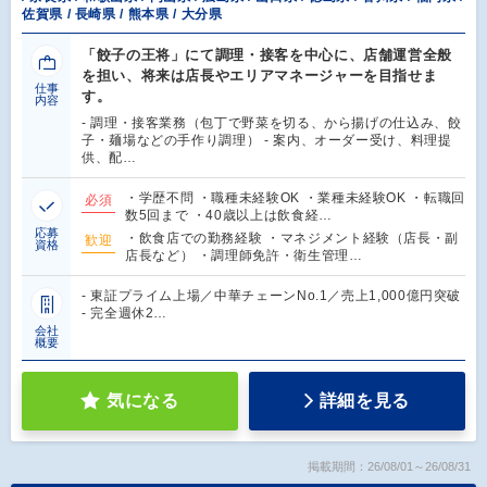
佐賀県 / 長崎県 / 熊本県 / 大分県
「餃子の王将」にて調理・接客を中心に、店舗運営全般
を担い、将来は店長やエリアマネージャーを目指せま
仕事
す。
内容
- 調理・接客業務（包丁で野菜を切る、から揚げの仕込み、餃
子・麺場などの手作り調理） - 案内、オーダー受け、料理提
供、配…
・学歴不問 ・職種未経験OK ・業種未経験OK ・転職回
必須
数5回まで ・40歳以上は飲食経…
応募
・飲食店での勤務経験 ・マネジメント経験（店長・副
歓迎
資格
店長など） ・調理師免許・衛生管理…
- 東証プライム上場／中華チェーンNo.1／売上1,000億円突破
- 完全週休2…
会社
概要
気になる
詳細を見る
掲載期間：26/08/01～26/08/31