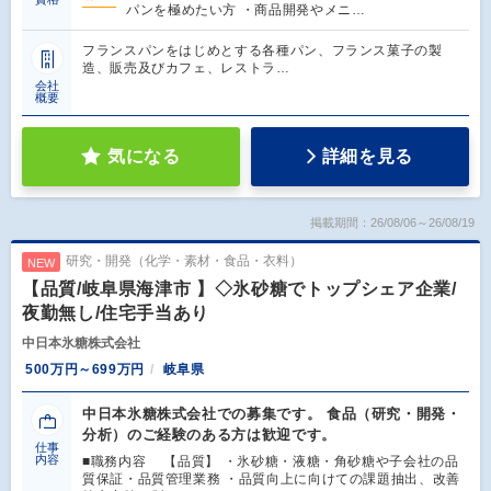
パンを極めたい方 ・商品開発やメニ…
フランスパンをはじめとする各種パン、フランス菓子の製
造、販売及びカフェ、レストラ…
会社
概要
気になる
詳細を見る
掲載期間：26/08/06～26/08/19
研究・開発（化学・素材・食品・衣料）
NEW
【品質/岐阜県海津市 】◇氷砂糖でトップシェア企業/
夜勤無し/住宅手当あり
中日本氷糖株式会社
500万円～699万円
岐阜県
中日本氷糖株式会社での募集です。 食品（研究・開発・
分析）のご経験のある方は歓迎です。
仕事
内容
■職務内容 【品質】 ・氷砂糖・液糖・角砂糖や子会社の品
質保証・品質管理業務 ・品質向上に向けての課題抽出、改善