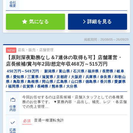
会社
概要
気になる
詳細を見る
掲載期間：26/08/05～26/09/29
店長・販売・店舗管理
NEW
【原則深夜勤務なし＆7連休の取得も可】店舗運営・
店長候補/賞与年2回/想定年収468万～515万円
450万円～549万円
新潟県 / 富山県 / 石川県 / 福井県 / 長野県 / 岐阜
県 / 愛知県 / 三重県 / 滋賀県 / 京都府 / 大阪府 / 兵庫県 / 奈良県 / 和歌山
県 / 鳥取県 / 島根県 / 岡山県 / 広島県 / 山口県 / 徳島県 / 香川県 / 愛媛県
/ 福岡県 / 佐賀県 / 長崎県 / 熊本県 / 大分県
今回お任せするのは店長候補・店舗スタッフとしての各種業
務のお仕事です。 ▼業務内容 ・品出し、補充、レジ ・各店舗
での売上管理…
仕事
内容
普通一種運転免許
必須
応募