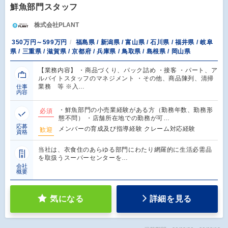
鮮魚部門スタッフ
株式会社PLANT
350万円～599万円
福島県 / 新潟県 / 富山県 / 石川県 / 福井県 / 岐阜
県 / 三重県 / 滋賀県 / 京都府 / 兵庫県 / 鳥取県 / 島根県 / 岡山県
【業務内容】 ・商品づくり、パック詰め ・接客 ・パート、ア
ルバイトスタッフのマネジメント ・その他、商品陳列、清掃
業務 等 ※入…
仕事
内容
・鮮魚部門の小売業経験がある方（勤務年数、勤務形
必須
態不問） ・店舗所在地での勤務が可…
応募
メンバーの育成及び指導経験 クレーム対応経験
歓迎
資格
当社は、衣食住のあらゆる部門にわたり網羅的に生活必需品
を取扱うスーパーセンターを…
会社
概要
気になる
詳細を見る