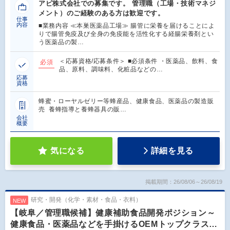
アピ株式会社での募集です。 管理職（工場・技術マネジ
メント）のご経験のある方は歓迎です。
仕事
内容
■業務内容 ≪本巣医薬品工場≫ 腸管に栄養を届けることによ
りで腸管免疫及び全身の免疫能を活性化する経腸栄養剤とい
う医薬品の製…
＜応募資格/応募条件＞ ■必須条件 ・医薬品、飲料、食
必須
品、原料、調味料、化粧品などの…
応募
資格
蜂蜜・ローヤルゼリー等蜂産品、健康食品、医薬品の製造販
売 養蜂指導と養蜂器具の販…
会社
概要
気になる
詳細を見る
掲載期間：26/08/06～26/08/19
研究・開発（化学・素材・食品・衣料）
NEW
【岐阜／管理職候補】健康補助食品開発ポジション～
健康食品・医薬品などを手掛けるOEMトップクラス…