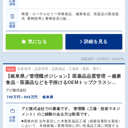
応募
資格
蜂蜜・ローヤルゼリー等蜂産品、健康食品、医薬品の製造販
売 養蜂指導と養蜂器具の販…
会社
概要
気になる
詳細を見る
掲載期間：26/08/06～26/08/19
生産管理・品質管理・品質保証・工場長（電気・電子）
NEW
【岐阜県／管理職ポジション】医薬品品質管理 ～健康
食品・医薬品などを手掛けるOEMトップクラスシ…
アピ株式会社
700万円～949万円
岐阜県
アピ株式会社での募集です。 管理職（工場・技術マネジ
メント）のご経験のある方は歓迎です。
仕事
内容
■業務内容 近年新設した本巣医薬品工場（経腸栄養剤を製造）
において、本格稼働／業務増加に伴い医薬品工場に関連する