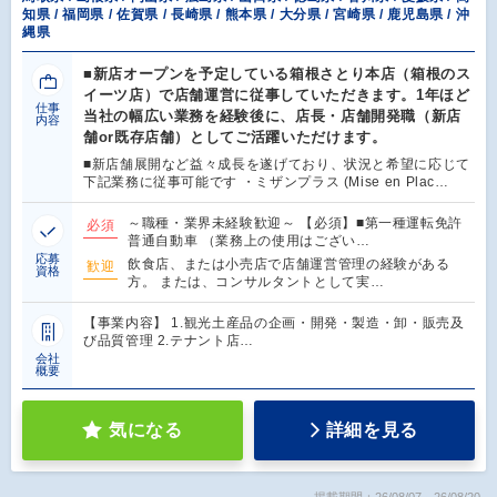
知県 / 福岡県 / 佐賀県 / 長崎県 / 熊本県 / 大分県 / 宮崎県 / 鹿児島県 / 沖
縄県
■新店オープンを予定している箱根さとり本店（箱根のス
イーツ店）で店舗運営に従事していただきます。1年ほど
仕事
当社の幅広い業務を経験後に、店長・店舗開発職（新店
内容
舗or既存店舗）としてご活躍いただけます。
■新店舗展開など益々成長を遂げており、状況と希望に応じて
下記業務に従事可能です ・ミザンプラス (Mise en Plac…
～職種・業界未経験歓迎～ 【必須】■第一種運転免許
必須
普通自動車 （業務上の使用はござい…
応募
飲食店、または小売店で店舗運営管理の経験がある
歓迎
資格
方。 または、コンサルタントとして実…
【事業内容】 1.観光土産品の企画・開発・製造・卸・販売及
び品質管理 2.テナント店…
会社
概要
気になる
詳細を見る