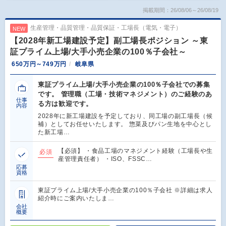
掲載期間：26/08/06～26/08/19
生産管理・品質管理・品質保証・工場長（電気・電子）
NEW
【2028年新工場建設予定】副工場長ポジション ～東
証プライム上場/大手小売企業の100％子会社～
650万円～749万円
岐阜県
東証プライム上場/大手小売企業の100％子会社での募集
です。 管理職（工場・技術マネジメント）のご経験のあ
仕事
る方は歓迎です。
内容
2028年に新工場建設を予定しており、同工場の副工場長（候
補）としてお任せいたします。 惣菜及びパン生地を中心とし
た新工場…
【必須】 ・食品工場のマネジメント経験（工場長や生
必須
産管理責任者） ・ISO、FSSC…
応募
資格
東証プライム上場/大手小売企業の100％子会社 ※詳細は求人
紹介時にご案内いたしま…
会社
概要