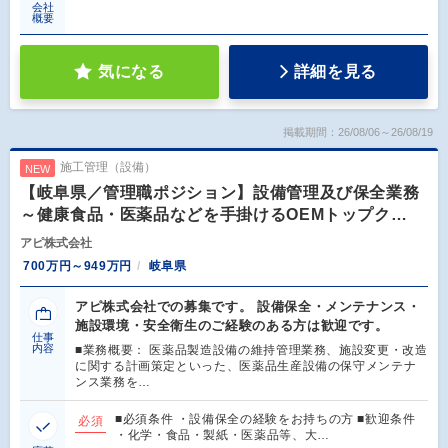
会社
概要
気になる
詳細を見る
掲載期間：26/08/06～26/08/19
施工管理（設備）
NEW
【岐阜県／管理職ポジション】設備管理及び保全業務
～健康食品・医薬品などを手掛けるOEMトップク…
アピ株式会社
700万円～949万円
岐阜県
アピ株式会社での募集です。 設備保全・メンテナンス・
施設環境・安全衛生のご経験のある方は歓迎です。
仕事
内容
■業務概要： 医薬品製造設備の維持管理業務、施設変更・改造
に関する計画策定といった、医薬品生産設備の保守メンテナ
ンス業務を…
■必須条件 ・設備保全の経験をお持ちの方 ■歓迎条件
必須
・化学・食品・製紙・医薬品等、大…