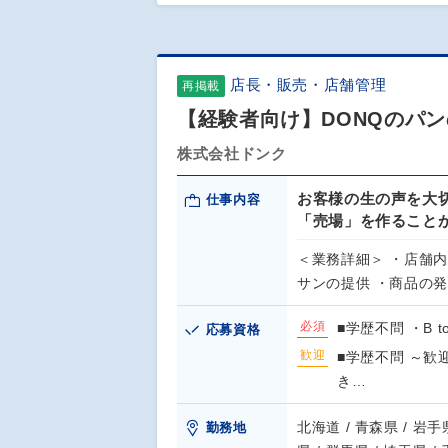
店長・販売・店舗管理
再掲載
【経験者向け】DONQのパ
株式会社ドンク
お客様の生の声を大
仕事内容
「売場」を作ること
＜業務詳細＞ ・店舗
サンの提供 ・商品の
必須
■学歴不問 ・B 
応募資格
歓迎
■学歴不問 ～歓
き…
北海道 / 青森県 / 岩手県
勤務地