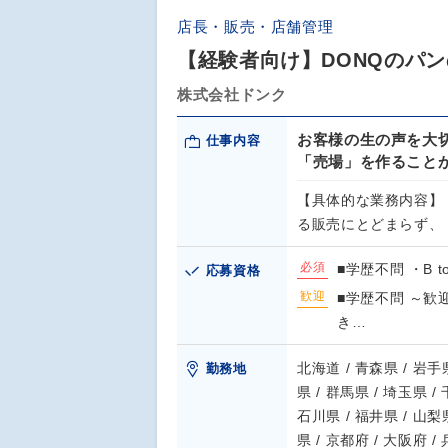
店長・販売・店舗管理
【経験者向け】DONQのパ
株式会社ドンク
お客様の生の声を大
仕事内容
「売場」を作ること
【具体的な業務内容】
る販売にとどまらず、
必須
■学歴不問 ・B 
応募資格
歓迎
■学歴不問 ～歓
き…
北海道 / 青森県 / 岩手県
勤務地
県 / 群馬県 / 埼玉県 /
石川県 / 福井県 / 山梨県
県 / 京都府 / 大阪府 /