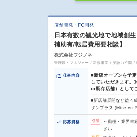
店舗開発・FC開発
日本有数の観光地で地域創生
補助有/転居費用要相談】
株式会社フジノネ
管理職・マネジャー
新規事業
英語力不問
■新店オープンを予
仕事内容
していただきます。
or既存店舗）として
■新店舗展開など益々
ザンプラス (Mise en P
必須
～職種・業界未
応募資格
ざい…