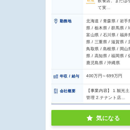
歓迎
飲食店、または
て実…
北海道 / 青森県 / 岩手県
勤務地
県 / 栃木県 / 群馬県 /
富山県 / 石川県 / 福井県
県 / 三重県 / 滋賀県 /
鳥取県 / 島根県 / 岡山県
県 / 高知県 / 福岡県 /
鹿児島県 / 沖縄県
400万円～699万円
年収 / 給与
【事業内容】 1.観
会社概要
管理 2.テナント店…
気になる