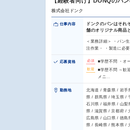
【経験者向け】DONQのパ
株式会社ドンク
ドンクのパンはそれ
仕事内容
舗のオリジナル商品
＜業務詳細＞ ・パン
注作業・ ・製造に必
必須
■学歴不問 ・
応募資格
歓迎
■学歴不問 ～歓
メニ…
北海道 / 青森県 / 岩手県
勤務地
県 / 群馬県 / 埼玉県 /
石川県 / 福井県 / 山梨県
県 / 滋賀県 / 京都府 /
広島県 / 山口県 / 徳島県
県 / 長崎県 / 熊本県 /