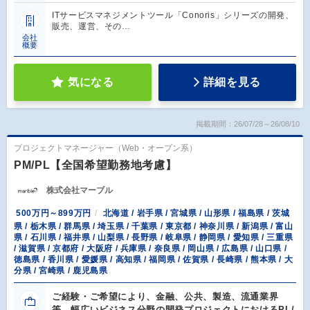
ITサービスマネジメントツール「Conoris」シリーズの開発、
販売、運営、その…
会社
概要
気になる
詳細を見る
掲載期間：26/07/28～26/08/10
プロジェクトマネージャー（Web・オープン系）
PM/PL【全国希望勤務地考慮】
株式会社マーブル
500万円～899万円
北海道 / 岩手県 / 宮城県 / 山形県 / 福島県 / 茨城
県 / 栃木県 / 群馬県 / 埼玉県 / 千葉県 / 東京都 / 神奈川県 / 新潟県 / 富山
県 / 石川県 / 福井県 / 山梨県 / 長野県 / 岐阜県 / 静岡県 / 愛知県 / 三重県
/ 滋賀県 / 京都府 / 大阪府 / 兵庫県 / 奈良県 / 岡山県 / 広島県 / 山口県 /
徳島県 / 香川県 / 愛媛県 / 高知県 / 福岡県 / 佐賀県 / 長崎県 / 熊本県 / 大
分県 / 宮崎県 / 鹿児島県
ご経験・ご希望により、金融、公共、製造、流通業界
等、幅広いビジネス分野の開発プロジェクトにおけるPL/