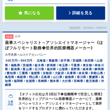
気になる
詳細を見る
掲載期間：26/08/06～26/08/19
薬事
NEW
薬事スペシャリスト～アソシエイトマネージャー《ほ
ぼフルリモート勤務◆世界的医療機器メーカー》
大手米系ヘルスケアカンパニー
500万円～999万円
北海道 / 青森県 / 岩手県 / 宮城県 / 秋田県 / 山形
県 / 福島県 / 茨城県 / 栃木県 / 群馬県 / 埼玉県 / 千葉県 / 東京都 / 神奈川
県 / 新潟県 / 富山県 / 石川県 / 福井県 / 山梨県 / 長野県 / 岐阜県 / 静岡県
/ 愛知県 / 三重県 / 滋賀県 / 京都府 / 大阪府 / 兵庫県 / 奈良県 / 和歌山県 /
鳥取県 / 島根県 / 岡山県 / 広島県 / 山口県 / 徳島県 / 香川県 / 愛媛県 / 高
知県 / 福岡県 / 佐賀県 / 長崎県 / 熊本県 / 大分県 / 宮崎県 / 鹿児島県 / 沖
縄県
【オフィス出社は月1回以下◆低離職率で安定した環境】
世界的なトップグローバル医療機器メーカーにて、薬事
仕事
スペシャリスト～アソシエイトマネージャーとして業界
内容
をリードするプロダクトに携わっていただきます。