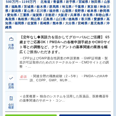
500万円～1199万円
北海道 / 青森県 / 岩手県 / 宮城県 / 秋田県 / 山形
県 / 福島県 / 茨城県 / 栃木県 / 群馬県 / 埼玉県 / 千葉県 / 東京都 / 神奈川
県 / 新潟県 / 富山県 / 石川県 / 福井県 / 山梨県 / 長野県 / 岐阜県 / 静岡県
/ 愛知県 / 三重県 / 滋賀県 / 京都府 / 大阪府 / 兵庫県 / 奈良県 / 和歌山県 /
鳥取県 / 島根県 / 岡山県 / 広島県 / 山口県 / 徳島県 / 香川県 / 愛媛県 / 高
知県 / 福岡県 / 佐賀県 / 長崎県 / 熊本県 / 大分県 / 宮崎県 / 鹿児島県 / 沖
縄県
【定年なし◆英語力を活かしてグローバルにご活躍】 65
歳までご応募OK！PMDAへの各種申請手続きやCMOサイ
仕事
ト等との調整など、クライアントの薬事関連の業務を幅
内容
広くご担当いただきます。
・CPPおよびGMP適合性調査の申請業務 ・GMP証明書・製
造許可証取得のためのステークホルダー・CMOサイトとの調
整 ・…
・関連分野の職務経験（2～5年） ・PMDAへのHA申
必須
請、COPP、GMP、ML申…
応募
資格
＜企業概要＞ 独自のシステムを活用した医薬品、医療機器等
の薬事関連のサポート・コン…
会社
概要