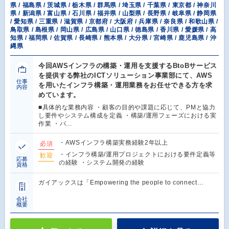
県 / 福島県 / 茨城県 / 栃木県 / 群馬県 / 埼玉県 / 千葉県 / 東京都 / 神奈川
県 / 新潟県 / 富山県 / 石川県 / 福井県 / 山梨県 / 長野県 / 岐阜県 / 静岡県
/ 愛知県 / 三重県 / 滋賀県 / 京都府 / 大阪府 / 兵庫県 / 奈良県 / 和歌山県 /
鳥取県 / 島根県 / 岡山県 / 広島県 / 山口県 / 徳島県 / 香川県 / 愛媛県 / 高
知県 / 福岡県 / 佐賀県 / 長崎県 / 熊本県 / 大分県 / 宮崎県 / 鹿児島県 / 沖
縄県
今回AWSインフラの構築・運用を支援するBtoBサービス
を提供する弊社のICTソリューション事業部にて、AWS
仕事
を用いたインフラ構築・運用業務をお任せできる方を求
内容
めています。
■具体的な業務内容 ・顧客の目的や課題に応じて、PMと協力
し要件やシステム構成を定義 ・構築/運用フェーズにおける実
作業 ・パ…
・AWSインフラ構築実務経験2年以上
必須
・インフラ構築/運用プロジェクトにおける要件定義等
歓迎
応募
の経験 ・システム開発の経験
資格
ガイアックスは「Empowering the people to connect…
会社
概要