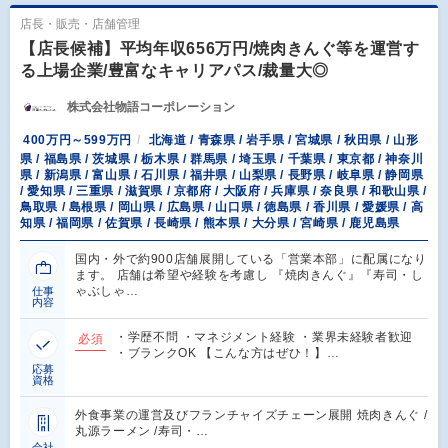
店長・販売・店舗管理
【店長候補】平均年収656万円/焼肉きんぐ等を運営す
る上場企業/豊富なキャリアパス/裁量大◎
株式会社物語コーポレーション
400万円～599万円
北海道 / 青森県 / 岩手県 / 宮城県 / 秋田県 / 山形
県 / 福島県 / 茨城県 / 栃木県 / 群馬県 / 埼玉県 / 千葉県 / 東京都 / 神奈川
県 / 新潟県 / 富山県 / 石川県 / 福井県 / 山梨県 / 長野県 / 岐阜県 / 静岡県
/ 愛知県 / 三重県 / 滋賀県 / 京都府 / 大阪府 / 兵庫県 / 奈良県 / 和歌山県 /
鳥取県 / 島根県 / 岡山県 / 広島県 / 山口県 / 徳島県 / 香川県 / 愛媛県 / 高
知県 / 福岡県 / 佐賀県 / 長崎県 / 熊本県 / 大分県 / 宮崎県 / 鹿児島県
国内・外で約900店舗展開している「営業本部」に配属になり
ます。 店舗は希望や経験を考慮し 『焼肉きんぐ』『寿司・し
ゃぶしゃ…
仕事
内容
・学歴不問 ・マネジメント経験 ・業界未経験者歓迎
必須
・ブランクOK 【こんな方はぜひ！】…
応募
資格
外食事業の運営及びフランチャイズチェーン展開 焼肉きんぐ /
丸源ラーメン /寿司・…
会社