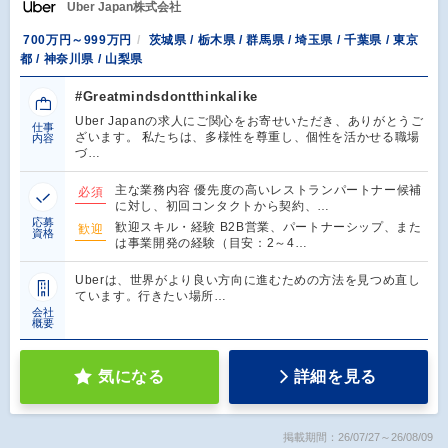
Uber Japan株式会社
700万円～999万円
茨城県 / 栃木県 / 群馬県 / 埼玉県 / 千葉県 / 東京
都 / 神奈川県 / 山梨県
#Greatmindsdontthinkalike
Uber Japanの求人にご関心をお寄せいただき、ありがとうご
仕事
ざいます。 私たちは、多様性を尊重し、個性を活かせる職場
内容
づ…
主な業務内容 優先度の高いレストランパートナー候補
必須
に対し、初回コンタクトから契約、…
応募
歓迎スキル・経験 B2B営業、パートナーシップ、また
歓迎
資格
は事業開発の経験（目安：2～4…
Uberは、世界がより良い方向に進むための方法を見つめ直し
ています。行きたい場所…
会社
概要
気になる
詳細を見る
掲載期間：26/07/27～26/08/09