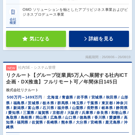
OMO ソリューションを軸としたアプリビジネス事業およびビ
ジネスプロデュース事業
会社
概要
気になる
詳細を見る
掲載期間：26/08/06～26/08/19
社内SE・システム管理
NEW
リクルート【グループ従業員5万人へ展開する社内ICT
企画・DX推進】フルリモート可／年間休日145日
株式会社リクルート
500万円～1499万円
北海道 / 青森県 / 岩手県 / 宮城県 / 秋田県 / 山形
県 / 福島県 / 茨城県 / 栃木県 / 群馬県 / 埼玉県 / 千葉県 / 東京都 / 神奈川
県 / 新潟県 / 富山県 / 石川県 / 福井県 / 山梨県 / 長野県 / 岐阜県 / 静岡県
/ 愛知県 / 三重県 / 滋賀県 / 京都府 / 大阪府 / 兵庫県 / 奈良県 / 和歌山県 /
鳥取県 / 島根県 / 岡山県 / 広島県 / 山口県 / 徳島県 / 香川県 / 愛媛県 / 高
知県 / 福岡県 / 佐賀県 / 長崎県 / 熊本県 / 大分県 / 宮崎県 / 鹿児島県 / 沖
縄県