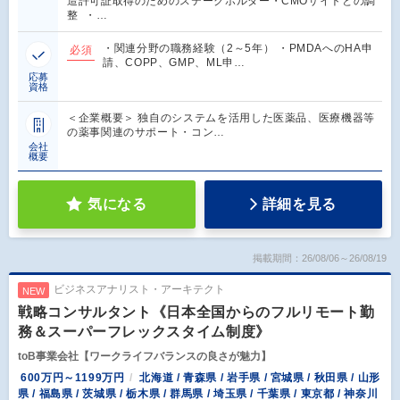
造許可証取得のためのステークホルダー・CMOサイトとの調
整 ・…
・関連分野の職務経験（2～5年） ・PMDAへのHA申
必須
請、COPP、GMP、ML申…
応募
資格
＜企業概要＞ 独自のシステムを活用した医薬品、医療機器等
の薬事関連のサポート・コン…
会社
概要
気になる
詳細を見る
掲載期間：26/08/06～26/08/19
ビジネスアナリスト・アーキテクト
NEW
戦略コンサルタント《日本全国からのフルリモート勤
務＆スーパーフレックスタイム制度》
toB事業会社【ワークライフバランスの良さが魅力】
600万円～1199万円
北海道 / 青森県 / 岩手県 / 宮城県 / 秋田県 / 山形
県 / 福島県 / 茨城県 / 栃木県 / 群馬県 / 埼玉県 / 千葉県 / 東京都 / 神奈川