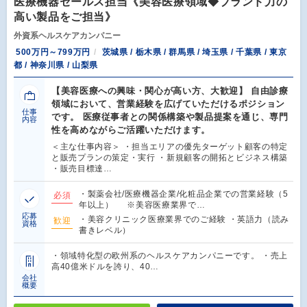
医療機器セールス担当《美容医療領域◆ブランド力の
高い製品をご担当》
外資系ヘルスケアカンパニー
500万円～799万円
茨城県 / 栃木県 / 群馬県 / 埼玉県 / 千葉県 / 東京
都 / 神奈川県 / 山梨県
【美容医療への興味・関心が高い方、大歓迎】 自由診療
領域において、営業経験を広げていただけるポジション
仕事
です。 医療従事者との関係構築や製品提案を通じ、専門
内容
性を高めながらご活躍いただけます。
＜主な仕事内容＞ ・担当エリアの優先ターゲット顧客の特定
と販売プランの策定・実行 ・新規顧客の開拓とビジネス構築
・販売目標達…
・製薬会社/医療機器企業/化粧品企業での営業経験（5
必須
年以上） ※美容医療業界で…
応募
・美容クリニック医療業界でのご経験 ・英語力（読み
歓迎
資格
書きレベル）
・領域特化型の欧州系のヘルスケアカンパニーです。 ・売上
高40億米ドルを誇り、40…
会社
概要