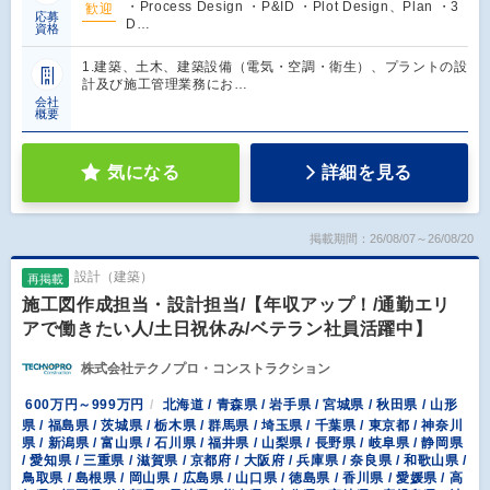
・Process Design ・P&ID ・Plot Design、Plan ・3
歓迎
応募
D…
資格
1.建築、土木、建築設備（電気・空調・衛生）、プラントの設
計及び施工管理業務にお…
会社
概要
気になる
詳細を見る
掲載期間：26/08/07～26/08/20
設計（建築）
再掲載
施工図作成担当・設計担当/【年収アップ！/通勤エリ
アで働きたい人/土日祝休み/ベテラン社員活躍中】
株式会社テクノプロ・コンストラクション
600万円～999万円
北海道 / 青森県 / 岩手県 / 宮城県 / 秋田県 / 山形
県 / 福島県 / 茨城県 / 栃木県 / 群馬県 / 埼玉県 / 千葉県 / 東京都 / 神奈川
県 / 新潟県 / 富山県 / 石川県 / 福井県 / 山梨県 / 長野県 / 岐阜県 / 静岡県
/ 愛知県 / 三重県 / 滋賀県 / 京都府 / 大阪府 / 兵庫県 / 奈良県 / 和歌山県 /
鳥取県 / 島根県 / 岡山県 / 広島県 / 山口県 / 徳島県 / 香川県 / 愛媛県 / 高