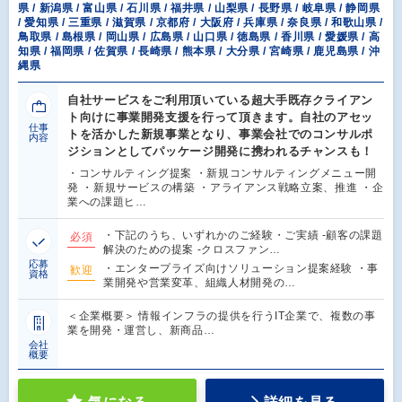
県 / 新潟県 / 富山県 / 石川県 / 福井県 / 山梨県 / 長野県 / 岐阜県 / 静岡県
/ 愛知県 / 三重県 / 滋賀県 / 京都府 / 大阪府 / 兵庫県 / 奈良県 / 和歌山県 /
鳥取県 / 島根県 / 岡山県 / 広島県 / 山口県 / 徳島県 / 香川県 / 愛媛県 / 高
知県 / 福岡県 / 佐賀県 / 長崎県 / 熊本県 / 大分県 / 宮崎県 / 鹿児島県 / 沖
縄県
自社サービスをご利用頂いている超大手既存クライアン
ト向けに事業開発支援を行って頂きます。自社のアセッ
仕事
トを活かした新規事業となり、事業会社でのコンサルポ
内容
ジションとしてパッケージ開発に携われるチャンスも！
・コンサルティング提案 ・新規コンサルティングメニュー開
発 ・新規サービスの構築 ・アライアンス戦略立案、推進 ・企
業への課題ヒ…
・下記のうち、いずれかのご経験・ご実績 -顧客の課題
必須
解決のための提案 -クロスファン…
応募
・エンタープライズ向けソリューション提案経験 ・事
歓迎
資格
業開発や営業変革、組織人材開発の…
＜企業概要＞ 情報インフラの提供を行うIT企業で、複数の事
業を開発・運営し、新商品…
会社
概要