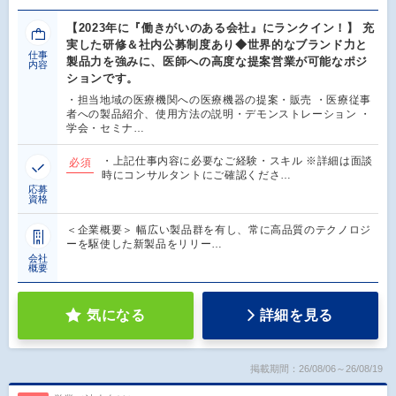
【2023年に『働きがいのある会社』にランクイン！】 充
実した研修＆社内公募制度あり◆世界的なブランド力と
仕事
製品力を強みに、医師への高度な提案営業が可能なポジ
内容
ションです。
・担当地域の医療機関への医療機器の提案・販売 ・医療従事
者への製品紹介、使用方法の説明・デモンストレーション ・
学会・セミナ…
・上記仕事内容に必要なご経験・スキル ※詳細は面談
必須
時にコンサルタントにご確認くださ…
応募
資格
＜企業概要＞ 幅広い製品群を有し、常に高品質のテクノロジ
ーを駆使した新製品をリリー…
会社
概要
気になる
詳細を見る
掲載期間：26/08/06～26/08/19