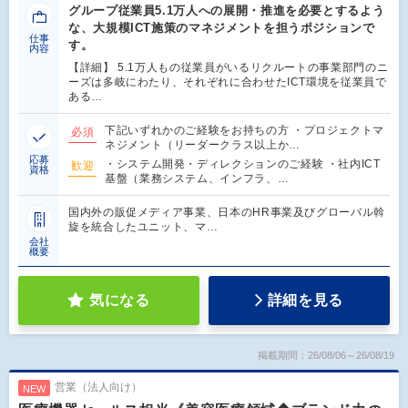
グループ従業員5.1万人への展開・推進を必要とするよう
な、大規模ICT施策のマネジメントを担うポジションで
仕事
す。
内容
【詳細】 5.1万人もの従業員がいるリクルートの事業部門のニ
ーズは多岐にわたり、それぞれに合わせたICT環境を従業員で
ある…
下記いずれかのご経験をお持ちの方 ・プロジェクトマ
必須
ネジメント（リーダークラス以上か…
応募
・システム開発・ディレクションのご経験 ・社内ICT
歓迎
資格
基盤（業務システム、インフラ、…
国内外の販促メディア事業、日本のHR事業及びグローバル斡
旋を統合したユニット、マ…
会社
概要
気になる
詳細を見る
掲載期間：26/08/06～26/08/19
営業（法人向け）
NEW