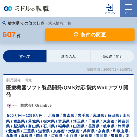
栃木県/その他
の転職・求人情報一覧
607
条件の変更
件
すべて
新着のみ
掲載終了間近
掲載期間：26/07/31～26/08/13
製品開発・研究
医療機器ソフト製品開発/QMS対応/院内Webアプリ開
発
株式会社GramEye
500万円～1299万円
北海道 / 青森県 / 岩手県 / 宮城県 / 秋田県 / 山形
県 / 福島県 / 茨城県 / 栃木県 / 群馬県 / 埼玉県 / 千葉県 / 東京都 / 神奈川
県 / 新潟県 / 富山県 / 石川県 / 福井県 / 山梨県 / 長野県 / 岐阜県 / 静岡県
/ 愛知県 / 三重県 / 滋賀県 / 京都府 / 大阪府 / 兵庫県 / 奈良県 / 和歌山県 /
鳥取県 / 島根県 / 岡山県 / 広島県 / 山口県 / 徳島県 / 香川県 / 愛媛県 / 高