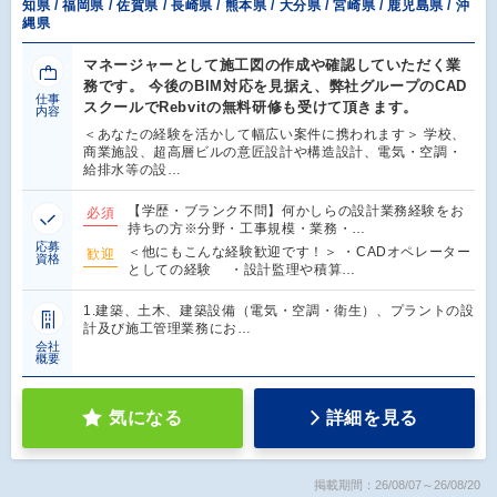
知県 / 福岡県 / 佐賀県 / 長崎県 / 熊本県 / 大分県 / 宮崎県 / 鹿児島県 / 沖
縄県
マネージャーとして施工図の作成や確認していただく業
務です。 今後のBIM対応を見据え、弊社グループのCAD
仕事
スクールでRebvitの無料研修も受けて頂きます。
内容
＜あなたの経験を活かして幅広い案件に携われます＞ 学校、
商業施設、超高層ビルの意匠設計や構造設計、電気・空調・
給排水等の設…
【学歴・ブランク不問】何かしらの設計業務経験をお
必須
持ちの方※分野・工事規模・業務・…
応募
＜他にもこんな経験歓迎です！＞ ・CADオペレーター
歓迎
資格
としての経験 ・設計監理や積算…
1.建築、土木、建築設備（電気・空調・衛生）、プラントの設
計及び施工管理業務にお…
会社
概要
気になる
詳細を見る
掲載期間：26/08/07～26/08/20