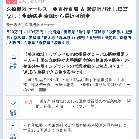
営業（法人向け）
NEW
医療機器セールス ◆直行直帰 ＆ 緊急呼び出しほぼ
なし！◆勤務地 全国から選択可能◆
欧州系大手医療機器メーカー
500万円～1199万円
北海道 / 青森県 / 岩手県 / 宮城県 / 秋田県 / 山形
県 / 福島県 / 茨城県 / 栃木県 / 群馬県 / 山梨県 / 長野県 / 滋賀県 / 京都府
/ 大阪府 / 兵庫県 / 奈良県 / 和歌山県
【整形領域トップレベルの欧州系グローバル医療機器メ
ーカー】国公立病院や大手民間病院の整形外科医等への
仕事
整形外科用インプラントの営業活動をご担当頂きます！
内容
WLBを重視できる希少案件です！
・同社製品のPR活動 ・同社製品に関する情報提供（手術手
技、臨床データ、医療情報等） ・医師・看護師向けセミナー
の企画・開催…
・整形外科領域における医療機器販売の営業経験 （関
必須
節、脊椎、外傷、インプラント等）…
応募
資格
＜企業概要＞ 整形外科および脳神経外科関連製品を中心に、
世界30ヵ国以上で事業を展…
会社
概要