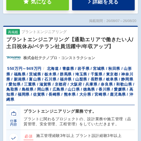
気になる
詳細を見る
掲載期間：26/08/07～26/08/20
プラントエンジニアリング
再掲載
プラントエンジニアリング【通勤エリアで働きたい人/
土日祝休み/ベテラン社員活躍中/年収アップ】
株式会社テクノプロ・コンストラクション
550万円～949万円
北海道 / 青森県 / 岩手県 / 宮城県 / 秋田県 / 山形
県 / 福島県 / 茨城県 / 栃木県 / 群馬県 / 埼玉県 / 千葉県 / 東京都 / 神奈川
県 / 新潟県 / 富山県 / 石川県 / 福井県 / 山梨県 / 長野県 / 岐阜県 / 静岡県
/ 愛知県 / 三重県 / 滋賀県 / 京都府 / 大阪府 / 兵庫県 / 奈良県 / 和歌山県 /
鳥取県 / 島根県 / 岡山県 / 広島県 / 山口県 / 徳島県 / 香川県 / 愛媛県 / 高
知県 / 福岡県 / 佐賀県 / 長崎県 / 熊本県 / 大分県 / 宮崎県 / 鹿児島県 / 沖
縄県
プラントエンジニアリング業務です。
プラントに関わるプロジェクトの、設計業務や施工管理（品
仕事
質管理、安全管理、工程管理）をしていただきます。
内容
施工管理経験3年以上 プラント設計経験3年以上
必須