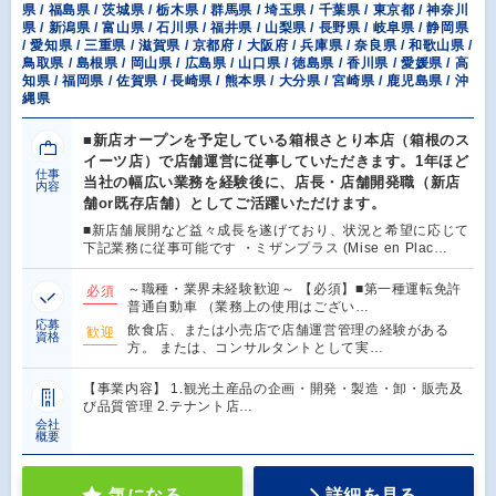
県 / 福島県 / 茨城県 / 栃木県 / 群馬県 / 埼玉県 / 千葉県 / 東京都 / 神奈川
県 / 新潟県 / 富山県 / 石川県 / 福井県 / 山梨県 / 長野県 / 岐阜県 / 静岡県
/ 愛知県 / 三重県 / 滋賀県 / 京都府 / 大阪府 / 兵庫県 / 奈良県 / 和歌山県 /
鳥取県 / 島根県 / 岡山県 / 広島県 / 山口県 / 徳島県 / 香川県 / 愛媛県 / 高
知県 / 福岡県 / 佐賀県 / 長崎県 / 熊本県 / 大分県 / 宮崎県 / 鹿児島県 / 沖
縄県
■新店オープンを予定している箱根さとり本店（箱根のス
イーツ店）で店舗運営に従事していただきます。1年ほど
仕事
当社の幅広い業務を経験後に、店長・店舗開発職（新店
内容
舗or既存店舗）としてご活躍いただけます。
■新店舗展開など益々成長を遂げており、状況と希望に応じて
下記業務に従事可能です ・ミザンプラス (Mise en Plac…
～職種・業界未経験歓迎～ 【必須】■第一種運転免許
必須
普通自動車 （業務上の使用はござい…
応募
飲食店、または小売店で店舗運営管理の経験がある
歓迎
資格
方。 または、コンサルタントとして実…
【事業内容】 1.観光土産品の企画・開発・製造・卸・販売及
び品質管理 2.テナント店…
会社
概要
気になる
詳細を見る