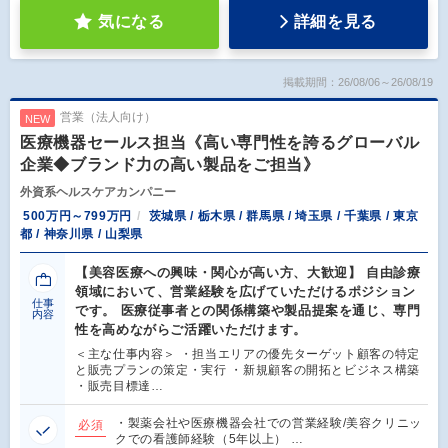
気になる
詳細を見る
掲載期間：26/08/06～26/08/19
営業（法人向け）
NEW
医療機器セールス担当《高い専門性を誇るグローバル
企業◆ブランド力の高い製品をご担当》
外資系ヘルスケアカンパニー
500万円～799万円
茨城県 / 栃木県 / 群馬県 / 埼玉県 / 千葉県 / 東京
都 / 神奈川県 / 山梨県
【美容医療への興味・関心が高い方、大歓迎】 自由診療
領域において、営業経験を広げていただけるポジション
仕事
です。 医療従事者との関係構築や製品提案を通じ、専門
内容
性を高めながらご活躍いただけます。
＜主な仕事内容＞ ・担当エリアの優先ターゲット顧客の特定
と販売プランの策定・実行 ・新規顧客の開拓とビジネス構築
・販売目標達…
・製薬会社や医療機器会社での営業経験/美容クリニッ
必須
クでの看護師経験（5年以上） …