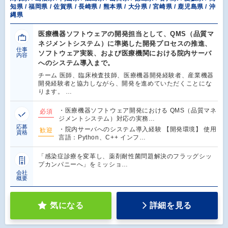
知県 / 福岡県 / 佐賀県 / 長崎県 / 熊本県 / 大分県 / 宮崎県 / 鹿児島県 / 沖
縄県
医療機器ソフトウェアの開発担当として、QMS（品質マ
ネジメントシステム）に準拠した開発プロセスの推進、
仕事
ソフトウェア実装、および医療機関における院内サーバ
内容
へのシステム導入まで。
チーム 医師、臨床検査技師、医療機器開発経験者、産業機器
開発経験者と協力しながら、開発を進めていただくことにな
ります。 …
・医療機器ソフトウェア開発における QMS（品質マネ
必須
ジメントシステム）対応の実務…
応募
・院内サーバへのシステム導入経験 【開発環境】 使用
歓迎
資格
言語：Python、C++ インフ…
「感染症診療を変革し、薬剤耐性菌問題解決のフラッグシッ
プカンパニーへ」をミッショ…
会社
概要
気になる
詳細を見る