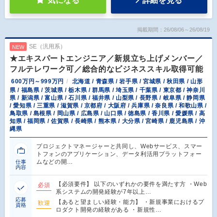
気になる
詳細を見る
掲載期間：26/08/06～26/08/19
SE（汎用系）
NEW
★エキスパートエンジニア／新規立ち上げメンバー／
フルテレワーク可／総合的なビジネススキル取得可能
600万円～999万円
北海道 / 青森県 / 岩手県 / 宮城県 / 秋田県 / 山形
県 / 福島県 / 茨城県 / 栃木県 / 群馬県 / 埼玉県 / 千葉県 / 東京都 / 神奈川
県 / 新潟県 / 富山県 / 石川県 / 福井県 / 山梨県 / 長野県 / 岐阜県 / 静岡県
/ 愛知県 / 三重県 / 滋賀県 / 京都府 / 大阪府 / 兵庫県 / 奈良県 / 和歌山県 /
鳥取県 / 島根県 / 岡山県 / 広島県 / 山口県 / 徳島県 / 香川県 / 愛媛県 / 高
知県 / 福岡県 / 佐賀県 / 長崎県 / 熊本県 / 大分県 / 宮崎県 / 鹿児島県 / 沖
縄県
プロジェクトマネージャーと共同し、Webサービス、スマー
トフォンのアプリケーション、データ利活用プラットフォー
ムなどの開…
仕事
内容
【必須要件】 以下のいずれかの要件を満たす方 ・Web
必須
系システムの開発経験が7年以上…
応募
【あると望ましい経験・能力】 ・新規事業におけるプ
歓迎
資格
ロダクト開発の経験がある ・新規性…