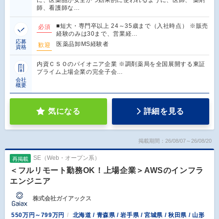
師、看護師な…
■短大・専門卒以上 24～35歳まで（入社時点） ※販売
必須
経験のみは30まで、営業経…
応募
医薬品卸MS経験者
歓迎
資格
内資ＣＳＯのパイオニア企業 ※調剤薬局を全国展開する東証
プライム上場企業の完全子会…
会社
概要
気になる
詳細を見る
掲載期間：26/08/07～26/08/20
SE（Web・オープン系）
再掲載
＜フルリモート勤務OK！上場企業＞AWSのインフラ
エンジニア
株式会社ガイアックス
550万円～799万円
北海道 / 青森県 / 岩手県 / 宮城県 / 秋田県 / 山形