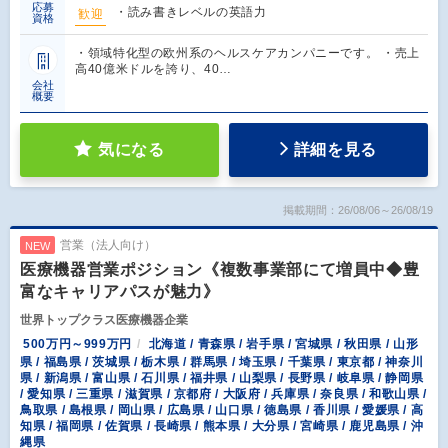
応募
・読み書きレベルの英語力
歓迎
資格
・領域特化型の欧州系のヘルスケアカンパニーです。 ・売上
高40億米ドルを誇り、40…
会社
概要
気になる
詳細を見る
掲載期間：26/08/06～26/08/19
営業（法人向け）
NEW
医療機器営業ポジション《複数事業部にて増員中◆豊
富なキャリアパスが魅力》
世界トップクラス医療機器企業
500万円～999万円
北海道 / 青森県 / 岩手県 / 宮城県 / 秋田県 / 山形
県 / 福島県 / 茨城県 / 栃木県 / 群馬県 / 埼玉県 / 千葉県 / 東京都 / 神奈川
県 / 新潟県 / 富山県 / 石川県 / 福井県 / 山梨県 / 長野県 / 岐阜県 / 静岡県
/ 愛知県 / 三重県 / 滋賀県 / 京都府 / 大阪府 / 兵庫県 / 奈良県 / 和歌山県 /
鳥取県 / 島根県 / 岡山県 / 広島県 / 山口県 / 徳島県 / 香川県 / 愛媛県 / 高
知県 / 福岡県 / 佐賀県 / 長崎県 / 熊本県 / 大分県 / 宮崎県 / 鹿児島県 / 沖
縄県