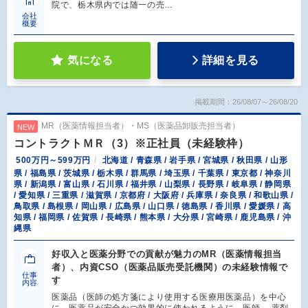
院で、栃木県内では随一の売…
会社
概要
気になる
詳細を見る
掲載期間：26/08/07～26/08/20
MR（医薬情報担当者）・MS（医薬品卸販売担当者）
NEW
コントラクトＭＲ（3）※正社員（未経験枠）
500万円～599万円
北海道 / 青森県 / 岩手県 / 宮城県 / 秋田県 / 山形
県 / 福島県 / 茨城県 / 栃木県 / 群馬県 / 埼玉県 / 千葉県 / 東京都 / 神奈川
県 / 新潟県 / 富山県 / 石川県 / 福井県 / 山梨県 / 長野県 / 岐阜県 / 静岡県
/ 愛知県 / 三重県 / 滋賀県 / 京都府 / 大阪府 / 兵庫県 / 奈良県 / 和歌山県 /
鳥取県 / 島根県 / 岡山県 / 広島県 / 山口県 / 徳島県 / 香川県 / 愛媛県 / 高
知県 / 福岡県 / 佐賀県 / 長崎県 / 熊本県 / 大分県 / 宮崎県 / 鹿児島県 / 沖
縄県
好収入と医薬分野での貢献が魅力のMR（医薬情報担当
者）、内資CSO（医薬品販売受託機関）の未経験情報で
仕事
す
内容
医薬品（医師の処方箋により使用する医療用医薬品）を中心
に、医薬品が安全かつ効果的に使われるように、医師、 薬剤