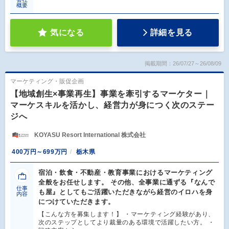
概要
気になる
詳細を見る
掲載期間：26/07/27～26/08/09
マーケティング・販促企画
【地域創生×事業再生】事業を牽引するマーケター｜
マーケスキルを活かし、経営力が身につく次のステー
ジへ
KOYASU Resort International 株式会社
400万円～699万円
栃木県
宿泊・飲食・不動産・教育事業におけるマーケティング
全般をお任せします。 その他、全事業に通ずる『なんで
仕事
も屋』としてもご活躍いただきながら経営のイロハを身
内容
につけていただきます。
【こんな方を募集します！】 ・マーケティング経験があり、
次のステップとしてより裁量のある環境で活躍したい方。 ・