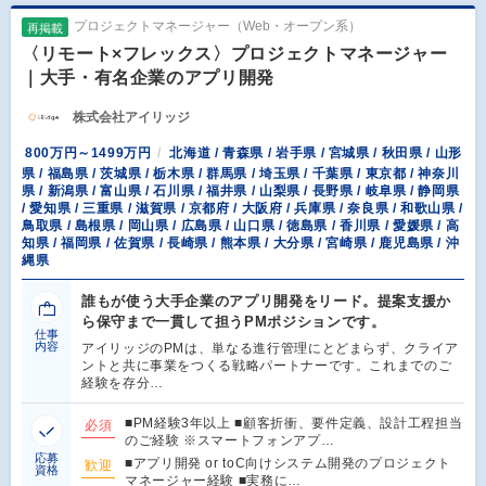
プロジェクトマネージャー（Web・オープン系）
再掲載
〈リモート×フレックス〉プロジェクトマネージャー
｜大手・有名企業のアプリ開発
株式会社アイリッジ
800万円～1499万円
北海道 / 青森県 / 岩手県 / 宮城県 / 秋田県 / 山形
県 / 福島県 / 茨城県 / 栃木県 / 群馬県 / 埼玉県 / 千葉県 / 東京都 / 神奈川
県 / 新潟県 / 富山県 / 石川県 / 福井県 / 山梨県 / 長野県 / 岐阜県 / 静岡県
/ 愛知県 / 三重県 / 滋賀県 / 京都府 / 大阪府 / 兵庫県 / 奈良県 / 和歌山県 /
鳥取県 / 島根県 / 岡山県 / 広島県 / 山口県 / 徳島県 / 香川県 / 愛媛県 / 高
知県 / 福岡県 / 佐賀県 / 長崎県 / 熊本県 / 大分県 / 宮崎県 / 鹿児島県 / 沖
縄県
誰もが使う大手企業のアプリ開発をリード。提案支援か
ら保守まで一貫して担うPMポジションです。
仕事
内容
アイリッジのPMは、単なる進行管理にとどまらず、クライア
ントと共に事業をつくる戦略パートナーです。これまでのご
経験を存分…
■PM経験3年以上 ■顧客折衝、要件定義、設計工程担当
必須
のご経験 ※スマートフォンアプ…
応募
■アプリ開発 or toC向けシステム開発のプロジェクト
歓迎
資格
マネージャー経験 ■実務に…