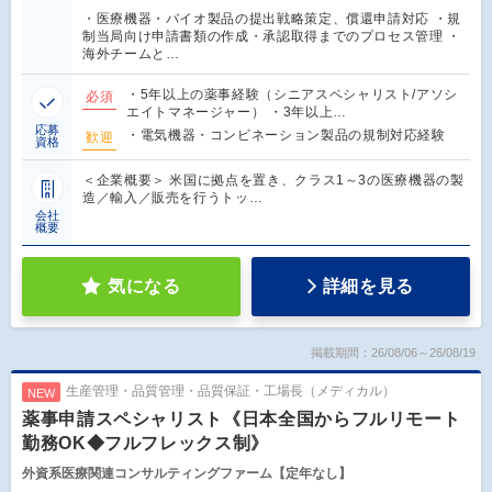
・医療機器・バイオ製品の提出戦略策定、償還申請対応 ・規
制当局向け申請書類の作成・承認取得までのプロセス管理 ・
海外チームと…
・5年以上の薬事経験（シニアスペシャリスト/アソシ
必須
エイトマネージャー） ・3年以上…
応募
・電気機器・コンビネーション製品の規制対応経験
歓迎
資格
＜企業概要＞ 米国に拠点を置き、クラス1～3の医療機器の製
造／輸入／販売を行うトッ…
会社
概要
気になる
詳細を見る
掲載期間：26/08/06～26/08/19
生産管理・品質管理・品質保証・工場長（メディカル）
NEW
薬事申請スペシャリスト《日本全国からフルリモート
勤務OK◆フルフレックス制》
外資系医療関連コンサルティングファーム【定年なし】