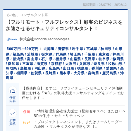
掲載期間：26/07/30～26/08/12
その他、コンサルタント系
【フルリモート・フルフレックス】顧客のビジネスを
加速させるセキュリティコンサルタント！
株式会社Conoris Technologies
500万円～699万円
北海道 / 青森県 / 岩手県 / 宮城県 / 秋田県 / 山形
県 / 福島県 / 茨城県 / 栃木県 / 群馬県 / 埼玉県 / 千葉県 / 東京都 / 神奈川
県 / 新潟県 / 富山県 / 石川県 / 福井県 / 山梨県 / 長野県 / 岐阜県 / 静岡県
/ 愛知県 / 三重県 / 滋賀県 / 京都府 / 大阪府 / 兵庫県 / 奈良県 / 和歌山県 /
鳥取県 / 島根県 / 岡山県 / 広島県 / 山口県 / 徳島県 / 香川県 / 愛媛県 / 高
知県 / 福岡県 / 佐賀県 / 長崎県 / 熊本県 / 大分県 / 宮崎県 / 鹿児島県 / 沖
縄県
【職務内容】 まずは、サプライチェーンセキュリティ評価制
度における「★3」の取得支援コンサルティングをメインでお
任せします…
仕事
内容
・情報処理安全確保支援士（登録セキスペ）またはCIS
必須
SPの保持 ・セキュリティベン…
応募
・プロジェクトマネジメント、またはチームリーダー
歓迎
資格
の経験 ・マルチタスクが得意な方 【…