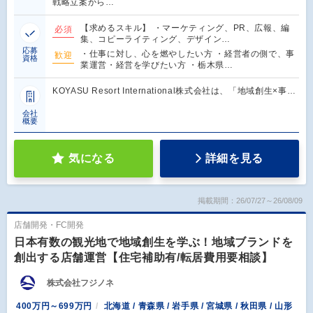
戦略立案から…
【求めるスキル】 ・マーケティング、PR、広報、編
必須
集、コピーライティング、デザイン…
応募
・仕事に対し、心を燃やしたい方 ・経営者の側で、事
歓迎
資格
業運営・経営を学びたい方 ・栃木県…
KOYASU Resort International株式会社は、「地域創生×事…
会社
概要
気になる
詳細を見る
掲載期間：26/07/27～26/08/09
店舗開発・FC開発
日本有数の観光地で地域創生を学ぶ！地域ブランドを
創出する店舗運営【住宅補助有/転居費用要相談】
株式会社フジノネ
400万円～699万円
北海道 / 青森県 / 岩手県 / 宮城県 / 秋田県 / 山形