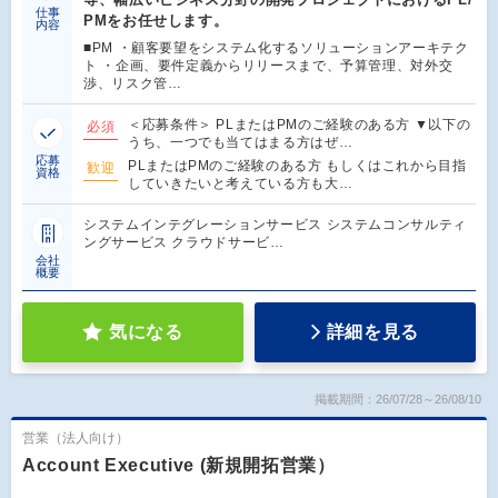
仕事
PMをお任せします。
内容
■PM ・顧客要望をシステム化するソリューションアーキテク
ト ・企画、要件定義からリリースまで、予算管理、対外交
渉、リスク管…
＜応募条件＞ PLまたはPMのご経験のある方 ▼以下の
必須
うち、一つでも当てはまる方はぜ…
応募
PLまたはPMのご経験のある方 もしくはこれから目指
歓迎
資格
していきたいと考えている方も大…
システムインテグレーションサービス システムコンサルティ
ングサービス クラウドサービ…
会社
概要
気になる
詳細を見る
掲載期間：26/07/28～26/08/10
営業（法人向け）
Account Executive (新規開拓営業）