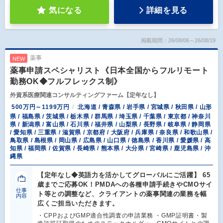
気になる
詳細を見る
掲載期間：26/08/06～26/08/19
薬事
NEW
薬事申請スペシャリスト《日本全国からフルリモート
勤務OK◆フルフレックス制》
外資系医療関連コンサルティングファーム【定年なし】
500万円～1199万円
北海道 / 青森県 / 岩手県 / 宮城県 / 秋田県 / 山形
県 / 福島県 / 茨城県 / 栃木県 / 群馬県 / 埼玉県 / 千葉県 / 東京都 / 神奈川
県 / 新潟県 / 富山県 / 石川県 / 福井県 / 山梨県 / 長野県 / 岐阜県 / 静岡県
/ 愛知県 / 三重県 / 滋賀県 / 京都府 / 大阪府 / 兵庫県 / 奈良県 / 和歌山県 /
鳥取県 / 島根県 / 岡山県 / 広島県 / 山口県 / 徳島県 / 香川県 / 愛媛県 / 高
知県 / 福岡県 / 佐賀県 / 長崎県 / 熊本県 / 大分県 / 宮崎県 / 鹿児島県 / 沖
縄県
【定年なし◆英語力を活かしてグローバルにご活躍】 65
歳までご応募OK！PMDAへの各種申請手続きやCMOサイ
仕事
ト等との調整など、クライアントの薬事関連の業務を幅
内容
広くご担当いただきます。
・CPPおよびGMP適合性調査の申請業務 ・GMP証明書・製