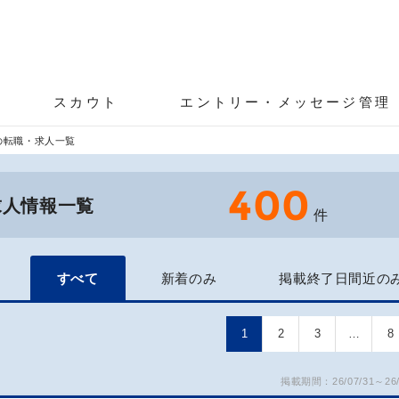
スカウト
エントリー・メッセージ管理
の転職・求人一覧
400
求人情報一覧
件
すべて
新着のみ
掲載終了日間近の
1
2
3
…
8
掲載期間：26/07/31～26/