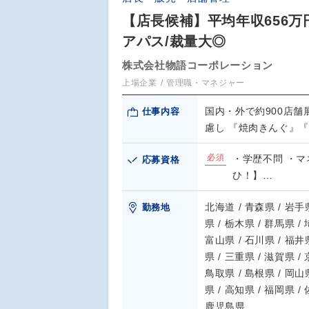
【店長候補】平均年収656万
アパス/裁量大◎
株式会社物語コーポレーション
上場企業
管理職・マネジャー
国内・外で約900店
仕事内容
慮し 『焼肉きんぐ』
必須
・学歴不問 ・マ
応募資格
ひ！】…
北海道 / 青森県 / 岩手県
勤務地
県 / 栃木県 / 群馬県 /
富山県 / 石川県 / 福井県
県 / 三重県 / 滋賀県 /
鳥取県 / 島根県 / 岡山県
県 / 高知県 / 福岡県 /
鹿児島県