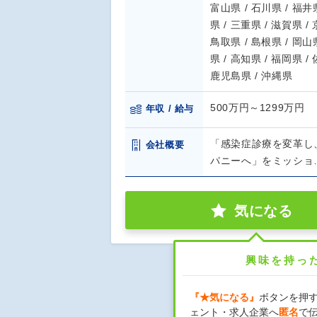
富山県 / 石川県 / 福井県
県 / 三重県 / 滋賀県 /
鳥取県 / 島根県 / 岡山県
県 / 高知県 / 福岡県 /
鹿児島県 / 沖縄県
500万円～1299万円
年収 / 給与
「感染症診療を変革し
会社概要
パニーへ」をミッショ
気になる
興味を持っ
『★気になる』
ボタンを押
ェント・求人企業へ
匿名
で