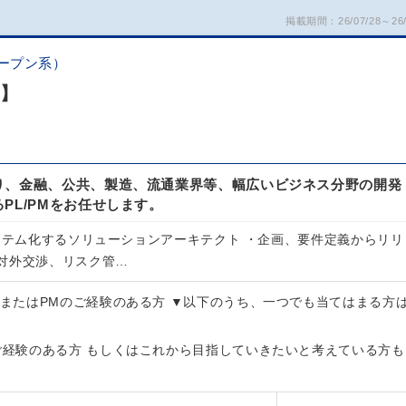
掲載期間：26/07/28～26/
ープン系）
慮】
り、金融、公共、製造、流通業界等、幅広いビジネス分野の開発
PL/PMをお任せします。
システム化するソリューションアーキテクト ・企画、要件定義からリリ
対外交渉、リスク管…
LまたはPMのご経験のある方 ▼以下のうち、一つでも当てはまる方
のご経験のある方 もしくはこれから目指していきたいと考えている方も