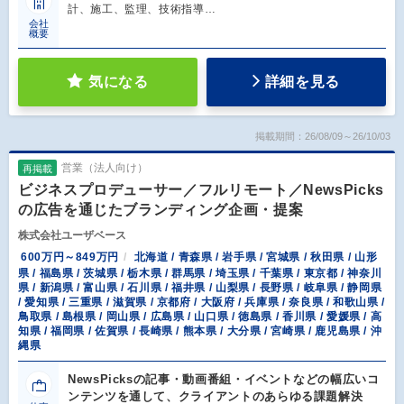
計、施工、監理、技術指導…
会社
概要
気になる
詳細を見る
掲載期間：26/08/09～26/10/03
営業（法人向け）
再掲載
ビジネスプロデューサー／フルリモート／NewsPicks
の広告を通じたブランディング企画・提案
株式会社ユーザベース
600万円～849万円
北海道 / 青森県 / 岩手県 / 宮城県 / 秋田県 / 山形
県 / 福島県 / 茨城県 / 栃木県 / 群馬県 / 埼玉県 / 千葉県 / 東京都 / 神奈川
県 / 新潟県 / 富山県 / 石川県 / 福井県 / 山梨県 / 長野県 / 岐阜県 / 静岡県
/ 愛知県 / 三重県 / 滋賀県 / 京都府 / 大阪府 / 兵庫県 / 奈良県 / 和歌山県 /
鳥取県 / 島根県 / 岡山県 / 広島県 / 山口県 / 徳島県 / 香川県 / 愛媛県 / 高
知県 / 福岡県 / 佐賀県 / 長崎県 / 熊本県 / 大分県 / 宮崎県 / 鹿児島県 / 沖
縄県
NewsPicksの記事・動画番組・イベントなどの幅広いコ
ンテンツを通して、クライアントのあらゆる課題解決