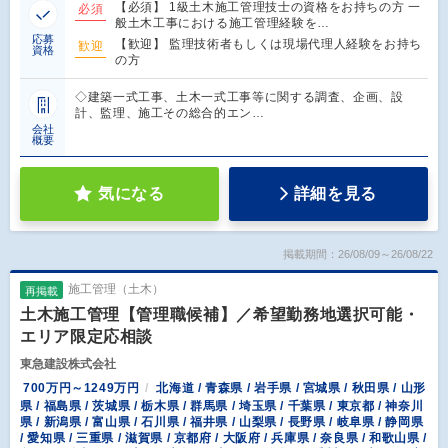
【必須】 1級土木施工管理技士の資格をお持ちの方 一
必須
般土木工事における施工管理経験を…
応募
【歓迎】 監理技術者もしくは現場代理人経験をお持ち
歓迎
資格
の方
◇建築一式工事、土木一式工事等に関する調査、企画、設
計、監理、施工その総合的エン…
会社
概要
気になる
詳細を見る
掲載期間：26/08/09～26/08/22
施工管理（土木）
再掲載
土木施工管理【管理職候補】／希望勤務地選択可能・
エリア限定応相談
東急建設株式会社
700万円～1249万円
北海道 / 青森県 / 岩手県 / 宮城県 / 秋田県 / 山形
県 / 福島県 / 茨城県 / 栃木県 / 群馬県 / 埼玉県 / 千葉県 / 東京都 / 神奈川
県 / 新潟県 / 富山県 / 石川県 / 福井県 / 山梨県 / 長野県 / 岐阜県 / 静岡県
/ 愛知県 / 三重県 / 滋賀県 / 京都府 / 大阪府 / 兵庫県 / 奈良県 / 和歌山県 /