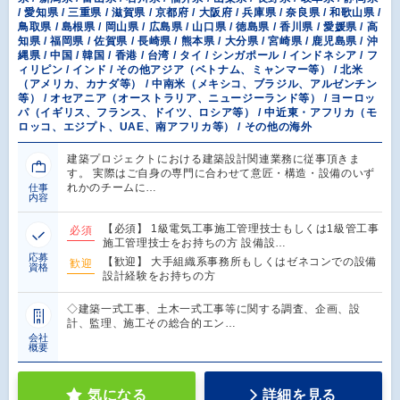
/ 愛知県 / 三重県 / 滋賀県 / 京都府 / 大阪府 / 兵庫県 / 奈良県 / 和歌山県 /
鳥取県 / 島根県 / 岡山県 / 広島県 / 山口県 / 徳島県 / 香川県 / 愛媛県 / 高
知県 / 福岡県 / 佐賀県 / 長崎県 / 熊本県 / 大分県 / 宮崎県 / 鹿児島県 / 沖
縄県 / 中国 / 韓国 / 香港 / 台湾 / タイ / シンガポール / インドネシア / フ
ィリピン / インド / その他アジア（ベトナム、ミャンマー等） / 北米
（アメリカ、カナダ等） / 中南米（メキシコ、ブラジル、アルゼンチン
等） / オセアニア（オーストラリア、ニュージーランド等） / ヨーロッ
パ（イギリス、フランス、ドイツ、ロシア等） / 中近東・アフリカ（モ
ロッコ、エジプト、UAE、南アフリカ等） / その他の海外
建築プロジェクトにおける建築設計関連業務に従事頂きま
す。 実際はご自身の専門に合わせて意匠・構造・設備のいず
れかのチームに…
仕事
内容
【必須】 1級電気工事施工管理技士もしくは1級管工事
必須
施工管理技士をお持ちの方 設備設…
応募
【歓迎】 大手組織系事務所もしくはゼネコンでの設備
歓迎
資格
設計経験をお持ちの方
◇建築一式工事、土木一式工事等に関する調査、企画、設
計、監理、施工その総合的エン…
会社
概要
気になる
詳細を見る