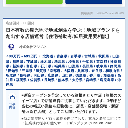
掲載期間：26/07/27～26/08/09
店舗開発・FC開発
日本有数の観光地で地域創生を学ぶ！地域ブランドを
創出する店舗運営【住宅補助有/転居費用要相談】
株式会社フジノネ
400万円～699万円
北海道 / 青森県 / 岩手県 / 宮城県 / 秋田県 / 山形
県 / 福島県 / 茨城県 / 栃木県 / 群馬県 / 埼玉県 / 千葉県 / 東京都 / 神奈川
県 / 新潟県 / 富山県 / 石川県 / 福井県 / 山梨県 / 長野県 / 岐阜県 / 静岡県
/ 愛知県 / 三重県 / 滋賀県 / 京都府 / 大阪府 / 兵庫県 / 奈良県 / 和歌山県 /
鳥取県 / 島根県 / 岡山県 / 広島県 / 山口県 / 徳島県 / 香川県 / 愛媛県 / 高
知県 / 福岡県 / 佐賀県 / 長崎県 / 熊本県 / 大分県 / 宮崎県 / 鹿児島県 / 沖
縄県
■新店オープンを予定している箱根さとり本店（箱根のス
イーツ店）で店舗運営に従事していただきます。1年ほど
仕事
当社の幅広い業務を経験後に、店長・店舗開発職（新店
内容
舗or既存店舗）としてご活躍いただけます。
■新店舗展開など益々成長を遂げており、状況と希望に応じて
下記業務に従事可能です ・ミザンプラス (Mise en Plac…