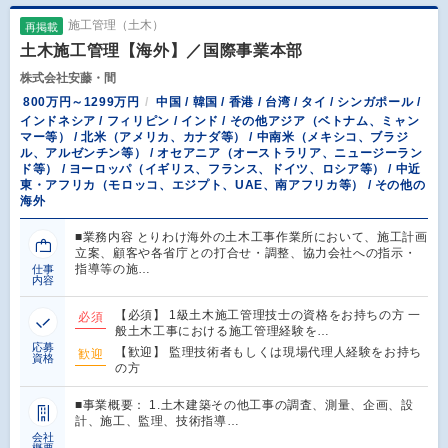
施工管理（土木）
再掲載
土木施工管理【海外】／国際事業本部
株式会社安藤・間
800万円～1299万円
中国 / 韓国 / 香港 / 台湾 / タイ / シンガポール /
インドネシア / フィリピン / インド / その他アジア（ベトナム、ミャン
マー等） / 北米（アメリカ、カナダ等） / 中南米（メキシコ、ブラジ
ル、アルゼンチン等） / オセアニア（オーストラリア、ニュージーラン
ド等） / ヨーロッパ（イギリス、フランス、ドイツ、ロシア等） / 中近
東・アフリカ（モロッコ、エジプト、UAE、南アフリカ等） / その他の
海外
■業務内容 とりわけ海外の土木工事作業所において、施工計画
立案、顧客や各省庁との打合せ・調整、協力会社への指示・
指導等の施…
仕事
内容
【必須】 1級土木施工管理技士の資格をお持ちの方 一
必須
般土木工事における施工管理経験を…
応募
【歓迎】 監理技術者もしくは現場代理人経験をお持ち
歓迎
資格
の方
■事業概要： 1.土木建築その他工事の調査、測量、企画、設
計、施工、監理、技術指導…
会社
概要