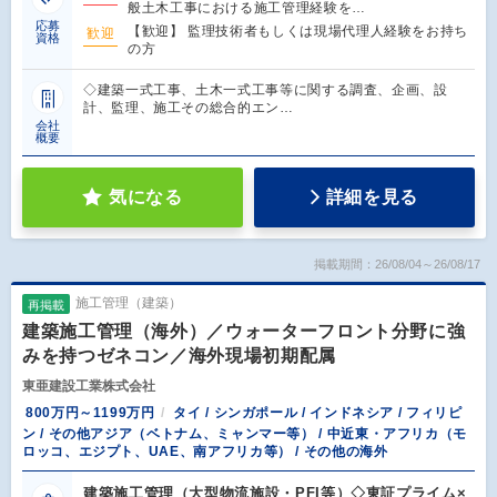
般土木工事における施工管理経験を…
応募
【歓迎】 監理技術者もしくは現場代理人経験をお持ち
歓迎
資格
の方
◇建築一式工事、土木一式工事等に関する調査、企画、設
計、監理、施工その総合的エン…
会社
概要
気になる
詳細を見る
掲載期間：26/08/04～26/08/17
施工管理（建築）
再掲載
建築施工管理（海外）／ウォーターフロント分野に強
みを持つゼネコン／海外現場初期配属
東亜建設工業株式会社
800万円～1199万円
タイ / シンガポール / インドネシア / フィリピ
ン / その他アジア（ベトナム、ミャンマー等） / 中近東・アフリカ（モ
ロッコ、エジプト、UAE、南アフリカ等） / その他の海外
建築施工管理（大型物流施設・PFI等）◇東証プライム×