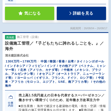
気になる
詳細を見る
掲載期間：26/08/04～26/08/17
施工管理（設備）
再掲載
設備施工管理／『子どもたちに誇れるしごとを。』／
海外
清水建設株式会社
1300万円～1799万円
中国 / 韓国 / 香港 / 台湾 / タイ / シンガポール
/ インドネシア / フィリピン / インド / その他アジア（ベトナム、ミャン
マー等） / 北米（アメリカ、カナダ等） / 中南米（メキシコ、ブラジ
ル、アルゼンチン等） / オセアニア（オーストラリア、ニュージーラン
ド等） / ヨーロッパ（イギリス、フランス、ドイツ、ロシア等） / 中近
東・アフリカ（モロッコ、エジプト、UAE、南アフリカ等） / その他の
海外
売上高1.5兆円超えの日本を代表するスーパーゼネコン／
働きやすい環境づくりのため、近年働き方改革注力中
仕事
内容
■担当業務： 海外で建設する建築物の電気・衛生・空調・情報
設備等の施工管理業務をお任せ致します。 ■業務詳細： ・海