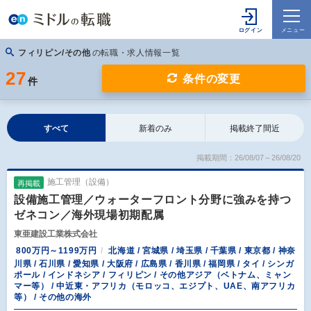
フィリピン/その他
の転職・求人情報一覧
27
条件の変更
件
すべて
新着のみ
掲載終了間近
掲載期間：26/08/07～26/08/20
施工管理（設備）
再掲載
設備施工管理／ウォーターフロント分野に強みを持つ
ゼネコン／海外現場初期配属
東亜建設工業株式会社
800万円～1199万円
北海道 / 宮城県 / 埼玉県 / 千葉県 / 東京都 / 神奈
川県 / 石川県 / 愛知県 / 大阪府 / 広島県 / 香川県 / 福岡県 / タイ / シンガ
ポール / インドネシア / フィリピン / その他アジア（ベトナム、ミャン
マー等） / 中近東・アフリカ（モロッコ、エジプト、UAE、南アフリカ
等） / その他の海外