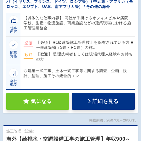
パ（イギリス、フランス、ドイツ、ロシア等） / 中近東・アフリカ（モ
ロッコ、エジプト、UAE、南アフリカ等） / その他の海外
【具体的な仕事内容】 同社が手掛けるオフィスビルや病院、
学校、生産・物流施設、商業施設などの建築現場における施
工管理業務全…
仕事
内容
【必須】 ■1級建築施工管理技士を保有されている方 ■
必須
一般建築物（S造・RC造）の施…
応募
【歓迎】 監理技術者もしくは現場代理人経験をお持ち
歓迎
資格
の方
◇建築一式工事、土木一式工事等に関する調査、企画、設
計、監理、施工その総合的エン…
会社
概要
気になる
詳細を見る
掲載期間：26/07/31～26/08/13
施工管理（設備）
海外【給排水・空調設備工事の施工管理】年収900～