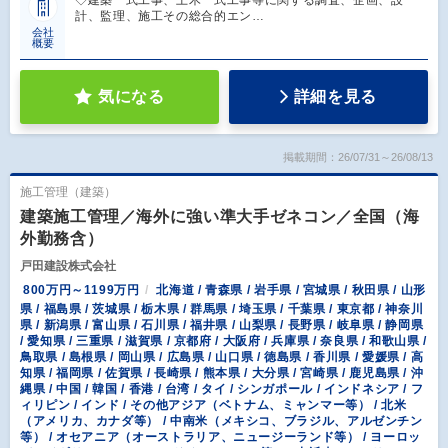
◇建築一式工事、土木一式工事等に関する調査、企画、設
計、監理、施工その総合的エン…
会社
概要
気になる
詳細を見る
掲載期間：26/07/31～26/08/13
施工管理（建築）
建築施工管理／海外に強い準大手ゼネコン／全国（海
外勤務含）
戸田建設株式会社
800万円～1199万円
北海道 / 青森県 / 岩手県 / 宮城県 / 秋田県 / 山形
県 / 福島県 / 茨城県 / 栃木県 / 群馬県 / 埼玉県 / 千葉県 / 東京都 / 神奈川
県 / 新潟県 / 富山県 / 石川県 / 福井県 / 山梨県 / 長野県 / 岐阜県 / 静岡県
/ 愛知県 / 三重県 / 滋賀県 / 京都府 / 大阪府 / 兵庫県 / 奈良県 / 和歌山県 /
鳥取県 / 島根県 / 岡山県 / 広島県 / 山口県 / 徳島県 / 香川県 / 愛媛県 / 高
知県 / 福岡県 / 佐賀県 / 長崎県 / 熊本県 / 大分県 / 宮崎県 / 鹿児島県 / 沖
縄県 / 中国 / 韓国 / 香港 / 台湾 / タイ / シンガポール / インドネシア / フ
ィリピン / インド / その他アジア（ベトナム、ミャンマー等） / 北米
（アメリカ、カナダ等） / 中南米（メキシコ、ブラジル、アルゼンチン
等） / オセアニア（オーストラリア、ニュージーランド等） / ヨーロッ