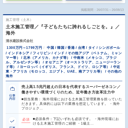
掲載期間：26/07/31～26/08/13
施工管理（土木）
土木施工管理／『子どもたちに誇れるしごとを。』／
海外
清水建設株式会社
1300万円～1799万円
中国 / 韓国 / 香港 / 台湾 / タイ / シンガポール
/ インドネシア / フィリピン / インド / その他アジア（ベトナム、ミャン
マー等） / 北米（アメリカ、カナダ等） / 中南米（メキシコ、ブラジ
ル、アルゼンチン等） / オセアニア（オーストラリア、ニュージーラン
ド等） / ヨーロッパ（イギリス、フランス、ドイツ、ロシア等） / 中近
東・アフリカ（モロッコ、エジプト、UAE、南アフリカ等） / その他の
海外
売上高1.5兆円超えの日本を代表するスーパーゼネコン／
働きやすい環境づくりのため、近年働き方改革注力中
仕事
内容
■担当業務： 海外現場における土木施工管理業務を担っていた
だきます。具体的には以下の業務を想定しています。 ・海外
プロジェク…
■必須条件：下記いずれも必須です。 ・海外現場にお
必須
ける土木施工管理のご経験 ・1級土…