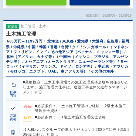
掲載期間：26/08/06～26/08/19
施工管理（土木）
再掲載
土木施工管理
600万円～1199万円
北海道 / 東京都 / 愛知県 / 大阪府 / 広島県 / 福岡
県 / 沖縄県 / 中国 / 韓国 / 香港 / 台湾 / タイ / シンガポール / インドネシ
ア / フィリピン / インド / その他アジア（ベトナム、ミャンマー等） /
北米（アメリカ、カナダ等） / 中南米（メキシコ、ブラジル、アルゼン
チン等） / オセアニア（オーストラリア、ニュージーランド等） / ヨー
ロッパ（イギリス、フランス、ドイツ、ロシア等） / 中近東・アフリカ
（モロッコ、エジプト、UAE、南アフリカ等） / その他の海外
■業務概容：土木工事現場での施工管理業務全般をお任せいた
します。 施工管理の仕事は、建設工事全体の進行をマネージ
メントする…
仕事
内容
■必須条件： ・土木施工管理のご経験 ・2級土木施工
必須
管理技士資格
応募
■必須条件： ・1級土木施工管理技士資格
歓迎
資格
【大和ハウスグループの準大手ゼネコン】2020年に売上高5,2
08億に達し、社員…