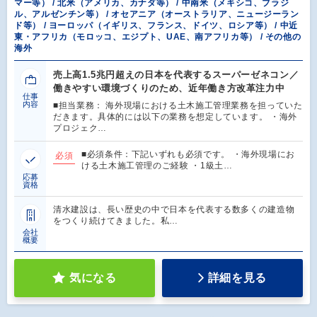
マー等） / 北米（アメリカ、カナダ等） / 中南米（メキシコ、ブラジ
ル、アルゼンチン等） / オセアニア（オーストラリア、ニュージーラン
ド等） / ヨーロッパ（イギリス、フランス、ドイツ、ロシア等） / 中近
東・アフリカ（モロッコ、エジプト、UAE、南アフリカ等） / その他の
海外
売上高1.5兆円超えの日本を代表するスーパーゼネコン／
働きやすい環境づくりのため、近年働き方改革注力中
仕事
内容
■担当業務： 海外現場における土木施工管理業務を担っていた
だきます。具体的には以下の業務を想定しています。 ・海外
プロジェク…
■必須条件：下記いずれも必須です。 ・海外現場にお
必須
ける土木施工管理のご経験 ・1級土…
応募
資格
清水建設は、長い歴史の中で日本を代表する数多くの建造物
をつくり続けてきました。私…
会社
概要
気になる
詳細を見る