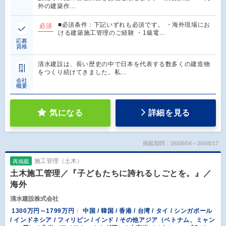
外の建築作…
■必須条件：下記いずれも必須です。 ・海外現場にお
必須
ける建築施工管理のご経験 ・1級電…
応募
資格
清水建設は、長い歴史の中で日本を代表する数多くの建造物
をつくり続けてきました。私…
会社
概要
気になる
詳細を見る
掲載期間：26/08/04～26/08/17
施工管理（土木）
再掲載
土木施工管理／『子どもたちに誇れるしごとを。』／
海外
清水建設株式会社
1300万円～1799万円
中国 / 韓国 / 香港 / 台湾 / タイ / シンガポール
/ インドネシア / フィリピン / インド / その他アジア（ベトナム、ミャン