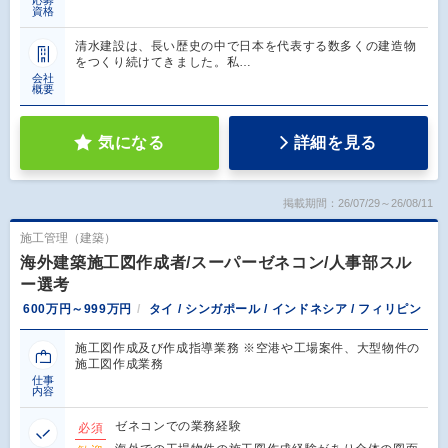
応募
資格
清水建設は、長い歴史の中で日本を代表する数多くの建造物
をつくり続けてきました。私…
会社
概要
気になる
詳細を見る
掲載期間：26/07/29～26/08/11
施工管理（建築）
海外建築施工図作成者/スーパーゼネコン/人事部スル
ー選考
600万円～999万円
タイ / シンガポール / インドネシア / フィリピン
施工図作成及び作成指導業務 ※空港や工場案件、大型物件の
施工図作成業務
仕事
内容
ゼネコンでの業務経験
必須