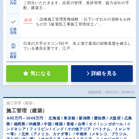
ご担当いただきます。品質の管理、進捗管理、協力会社の手
内容
配、建築主…
・設備施工管理実務経験 ・以下いずれかの資格をお持
必須
ちの方 1級電気工事施工管理技士／…
応募
資格
日本の大手ゼネコン5社中、未上場で最高の財務基盤を確立し
ている優良企業です。江戸…
会社
概要
気になる
詳細を見る
掲載期間：26/07/31～26/08/13
施工管理（建築）
施工管理（建築）
600万円～1049万円
北海道 / 東京都 / 新潟県 / 愛知県 / 大阪府 / 広島
県 / 福岡県 / 沖縄県 / 中国 / 韓国 / 香港 / 台湾 / タイ / シンガポール / イ
ンドネシア / フィリピン / インド / その他アジア（ベトナム、ミャンマ
ー等） / 北米（アメリカ、カナダ等） / 中南米（メキシコ、ブラジル、
アルゼンチン等） / オセアニア（オーストラリア、ニュージーランド