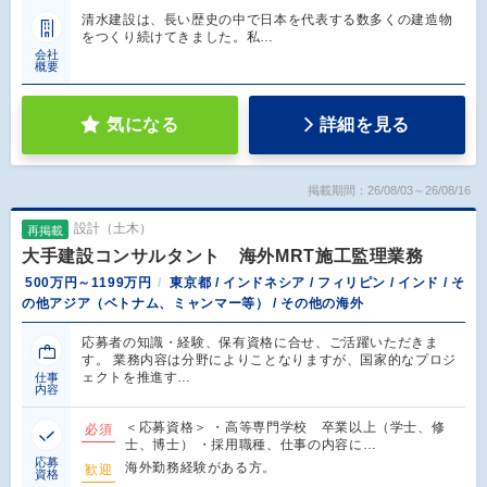
清水建設は、長い歴史の中で日本を代表する数多くの建造物
をつくり続けてきました。私…
会社
概要
気になる
詳細を見る
掲載期間：26/08/03～26/08/16
設計（土木）
再掲載
大手建設コンサルタント 海外MRT施工監理業務
500万円～1199万円
東京都 / インドネシア / フィリピン / インド / そ
の他アジア（ベトナム、ミャンマー等） / その他の海外
応募者の知識・経験、保有資格に合せ、ご活躍いただきま
す。 業務内容は分野によりことなりますが、国家的なプロジ
ェクトを推進す…
仕事
内容
＜応募資格＞ ・高等専門学校 卒業以上（学士、修
必須
士、博士） ・採用職種、仕事の内容に…
応募
海外勤務経験がある方。
歓迎
資格