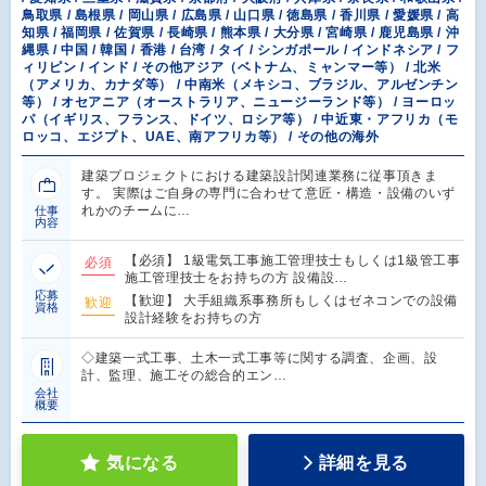
鳥取県 / 島根県 / 岡山県 / 広島県 / 山口県 / 徳島県 / 香川県 / 愛媛県 / 高
知県 / 福岡県 / 佐賀県 / 長崎県 / 熊本県 / 大分県 / 宮崎県 / 鹿児島県 / 沖
縄県 / 中国 / 韓国 / 香港 / 台湾 / タイ / シンガポール / インドネシア / フ
ィリピン / インド / その他アジア（ベトナム、ミャンマー等） / 北米
（アメリカ、カナダ等） / 中南米（メキシコ、ブラジル、アルゼンチン
等） / オセアニア（オーストラリア、ニュージーランド等） / ヨーロッ
パ（イギリス、フランス、ドイツ、ロシア等） / 中近東・アフリカ（モ
ロッコ、エジプト、UAE、南アフリカ等） / その他の海外
建築プロジェクトにおける建築設計関連業務に従事頂きま
す。 実際はご自身の専門に合わせて意匠・構造・設備のいず
れかのチームに…
仕事
内容
【必須】 1級電気工事施工管理技士もしくは1級管工事
必須
施工管理技士をお持ちの方 設備設…
応募
【歓迎】 大手組織系事務所もしくはゼネコンでの設備
歓迎
資格
設計経験をお持ちの方
◇建築一式工事、土木一式工事等に関する調査、企画、設
計、監理、施工その総合的エン…
会社
概要
気になる
詳細を見る