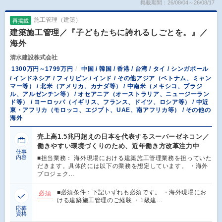
掲載期間：26/08/04～26/08/17
施工管理（建築）
再掲載
建築施工管理／『子どもたちに誇れるしごとを。』／
海外
清水建設株式会社
1300万円～1799万円
中国 / 韓国 / 香港 / 台湾 / タイ / シンガポール
/ インドネシア / フィリピン / インド / その他アジア（ベトナム、ミャン
マー等） / 北米（アメリカ、カナダ等） / 中南米（メキシコ、ブラジ
ル、アルゼンチン等） / オセアニア（オーストラリア、ニュージーラン
ド等） / ヨーロッパ（イギリス、フランス、ドイツ、ロシア等） / 中近
東・アフリカ（モロッコ、エジプト、UAE、南アフリカ等） / その他の
海外
売上高1.5兆円超えの日本を代表するスーパーゼネコン／
働きやすい環境づくりのため、近年働き方改革注力中
仕事
内容
■担当業務： 海外現場における建築施工管理業務を担っていた
だきます。具体的には以下の業務を想定しています。 ・海外
プロジェク…
■必須条件：下記いずれも必須です。 ・海外現場にお
必須
ける建築施工管理のご経験 ・1級建…
応募
資格