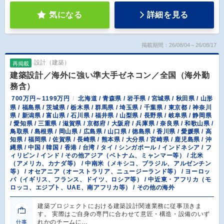
気になる
詳細を見る
掲載期間：26/08/04～26/08/17
設計（建築）
再掲載
建築設計／海外に強い準大手ゼネコン／全国（海外勤
務含）
700万円～1199万円
北海道 / 青森県 / 岩手県 / 宮城県 / 秋田県 / 山形
県 / 福島県 / 茨城県 / 栃木県 / 群馬県 / 埼玉県 / 千葉県 / 東京都 / 神奈川
県 / 新潟県 / 富山県 / 石川県 / 福井県 / 山梨県 / 長野県 / 岐阜県 / 静岡県
/ 愛知県 / 三重県 / 滋賀県 / 京都府 / 大阪府 / 兵庫県 / 奈良県 / 和歌山県 /
鳥取県 / 島根県 / 岡山県 / 広島県 / 山口県 / 徳島県 / 香川県 / 愛媛県 / 高
知県 / 福岡県 / 佐賀県 / 長崎県 / 熊本県 / 大分県 / 宮崎県 / 鹿児島県 / 沖
縄県 / 中国 / 韓国 / 香港 / 台湾 / タイ / シンガポール / インドネシア / フ
ィリピン / インド / その他アジア（ベトナム、ミャンマー等） / 北米
（アメリカ、カナダ等） / 中南米（メキシコ、ブラジル、アルゼンチン
等） / オセアニア（オーストラリア、ニュージーランド等） / ヨーロッ
パ（イギリス、フランス、ドイツ、ロシア等） / 中近東・アフリカ（モ
ロッコ、エジプト、UAE、南アフリカ等） / その他の海外
建築プロジェクトにおける建築設計関連業務に従事頂きま
す。 実際はご自身の専門に合わせて意匠・構造・設備のいず
れかのチームに…
仕事