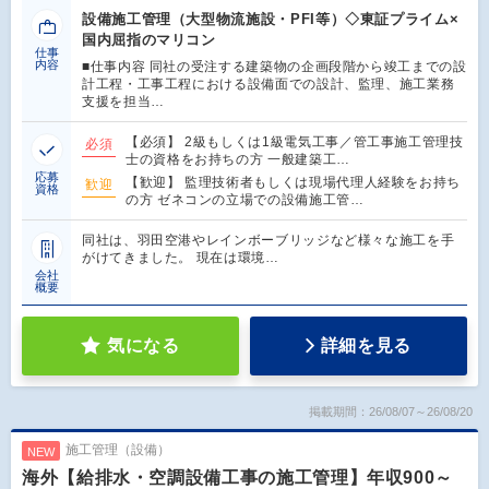
設備施工管理（大型物流施設・PFI等）◇東証プライム×
国内屈指のマリコン
仕事
内容
■仕事内容 同社の受注する建築物の企画段階から竣工までの設
計工程・工事工程における設備面での設計、監理、施工業務
支援を担当…
【必須】 2級もしくは1級電気工事／管工事施工管理技
必須
士の資格をお持ちの方 一般建築工…
応募
【歓迎】 監理技術者もしくは現場代理人経験をお持ち
歓迎
資格
の方 ゼネコンの立場での設備施工管…
同社は、羽田空港やレインボーブリッジなど様々な施工を手
がけてきました。 現在は環境…
会社
概要
気になる
詳細を見る
掲載期間：26/08/07～26/08/20
施工管理（設備）
NEW
海外【給排水・空調設備工事の施工管理】年収900～