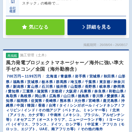
スチック」の略称で…
会社
概要
気になる
詳細を見る
掲載期間：26/08/04～26/08/17
施工管理（土木）
再掲載
風力発電プロジェクトマネージャー／海外に強い準大
手ゼネコン／全国（海外勤務含）
700万円～1199万円
北海道 / 青森県 / 岩手県 / 宮城県 / 秋田県 / 山形
県 / 福島県 / 茨城県 / 栃木県 / 群馬県 / 埼玉県 / 千葉県 / 東京都 / 神奈川
県 / 新潟県 / 富山県 / 石川県 / 福井県 / 山梨県 / 長野県 / 岐阜県 / 静岡県
/ 愛知県 / 三重県 / 滋賀県 / 京都府 / 大阪府 / 兵庫県 / 奈良県 / 和歌山県 /
鳥取県 / 島根県 / 岡山県 / 広島県 / 山口県 / 徳島県 / 香川県 / 愛媛県 / 高
知県 / 福岡県 / 佐賀県 / 長崎県 / 熊本県 / 大分県 / 宮崎県 / 鹿児島県 / 沖
縄県 / 中国 / 韓国 / 香港 / 台湾 / タイ / シンガポール / インドネシア / フ
ィリピン / インド / その他アジア（ベトナム、ミャンマー等） / 北米
（アメリカ、カナダ等） / 中南米（メキシコ、ブラジル、アルゼンチン
等） / オセアニア（オーストラリア、ニュージーランド等） / ヨーロッ
パ（イギリス、フランス、ドイツ、ロシア等） / 中近東・アフリカ（モ
ロッコ、エジプト、UAE、南アフリカ等） / その他の海外