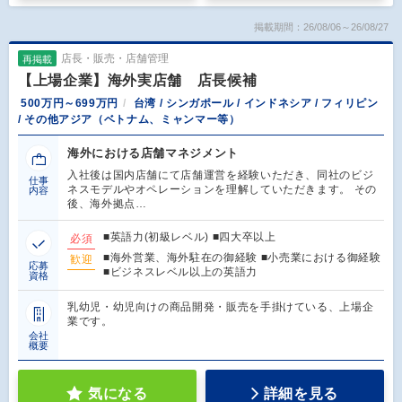
掲載期間：26/08/06～26/08/27
店長・販売・店舗管理
再掲載
【上場企業】海外実店舗 店長候補
500万円～699万円
台湾 / シンガポール / インドネシア / フィリピン
/ その他アジア（ベトナム、ミャンマー等）
海外における店舗マネジメント
入社後は国内店舗にて店舗運営を経験いただき、同社のビジ
仕事
ネスモデルやオペレーションを理解していただきます。 その
内容
後、海外拠点…
■英語力(初級レベル) ■四大卒以上
必須
■海外営業、海外駐在の御経験 ■小売業における御経験
歓迎
応募
■ビジネスレベル以上の英語力
資格
乳幼児・幼児向けの商品開発・販売を手掛けている、上場企
業です。
会社
概要
気になる
詳細を見る