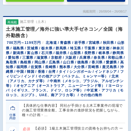
掲載期間：26/08/04～26/08/17
施工管理（土木）
再掲載
土木施工管理／海外に強い準大手ゼネコン／全国（海
外勤務含）
700万円～1199万円
北海道 / 青森県 / 岩手県 / 宮城県 / 秋田県 / 山形
県 / 福島県 / 茨城県 / 栃木県 / 群馬県 / 埼玉県 / 千葉県 / 東京都 / 神奈川
県 / 新潟県 / 富山県 / 石川県 / 福井県 / 山梨県 / 長野県 / 岐阜県 / 静岡県
/ 愛知県 / 三重県 / 滋賀県 / 京都府 / 大阪府 / 兵庫県 / 奈良県 / 和歌山県 /
鳥取県 / 島根県 / 岡山県 / 広島県 / 山口県 / 徳島県 / 香川県 / 愛媛県 / 高
知県 / 福岡県 / 佐賀県 / 長崎県 / 熊本県 / 大分県 / 宮崎県 / 鹿児島県 / 沖
縄県 / 中国 / 韓国 / 香港 / 台湾 / タイ / シンガポール / インドネシア / フ
ィリピン / インド / その他アジア（ベトナム、ミャンマー等） / 北米
（アメリカ、カナダ等） / 中南米（メキシコ、ブラジル、アルゼンチン
等） / オセアニア（オーストラリア、ニュージーランド等） / ヨーロッ
パ（イギリス、フランス、ドイツ、ロシア等） / 中近東・アフリカ（モ
ロッコ、エジプト、UAE、南アフリカ等） / その他の海外
【具体的な仕事内容】 同社が手掛ける土木工事案件の現場で
の施工管理業務全般。工事全体の進捗状況を把握しながら、
種々の計画・…
仕事
内容
【必須】 1級土木施工管理技士の資格をお持ちの方 一
必須