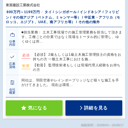
東亜建設工業株式会社
800万円～1199万円
タイ / シンガポール / インドネシア / フィリピ
ン / その他アジア（ベトナム、ミャンマー等） / 中近東・アフリカ（モ
ロッコ、エジプト、UAE、南アフリカ等） / その他の海外
■担当業務： 土木工事現場での施工管理業務を担当して頂きま
す。工種ごとの分業ではなく現場をトータル的に管理し、ゆ
くゆくは所…
仕事
内容
【必須】 2級もしくは1級土木施工管理技士の資格をお
必須
持ちの方 一般土木工事における施…
応募
【歓迎】 監理技術者もしくは現場代理人経験をお持ち
歓迎
資格
の方
同社は、羽田空港やレインボーブリッジなど様々な施工を手
がけてきました。 現在は環境…
会社
概要
気になる
詳細を見る
掲載期間：26/08/04～26/08/17