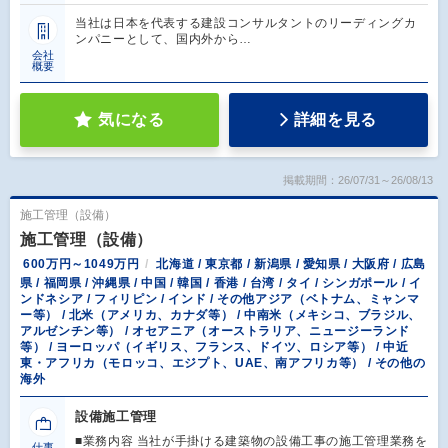
当社は日本を代表する建設コンサルタントのリーディングカ
ンパニーとして、国内外から…
会社
概要
気になる
詳細を見る
掲載期間：26/07/31～26/08/13
施工管理（設備）
施工管理（設備）
600万円～1049万円
北海道 / 東京都 / 新潟県 / 愛知県 / 大阪府 / 広島
県 / 福岡県 / 沖縄県 / 中国 / 韓国 / 香港 / 台湾 / タイ / シンガポール / イ
ンドネシア / フィリピン / インド / その他アジア（ベトナム、ミャンマ
ー等） / 北米（アメリカ、カナダ等） / 中南米（メキシコ、ブラジル、
アルゼンチン等） / オセアニア（オーストラリア、ニュージーランド
等） / ヨーロッパ（イギリス、フランス、ドイツ、ロシア等） / 中近
東・アフリカ（モロッコ、エジプト、UAE、南アフリカ等） / その他の
海外
設備施工管理
■業務内容 当社が手掛ける建築物の設備工事の施工管理業務を
仕事