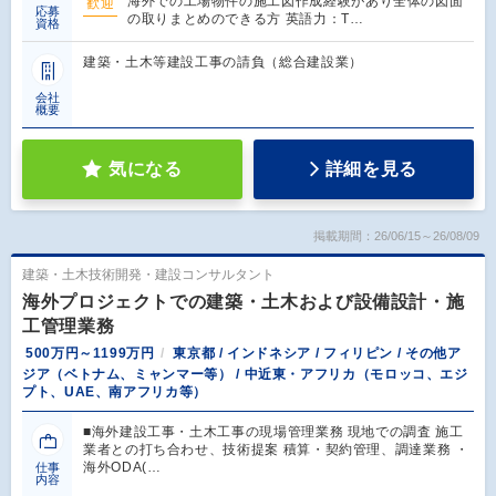
海外での工場物件の施工図作成経験があり全体の図面
歓迎
応募
の取りまとめのできる方 英語力：T…
資格
建築・土木等建設工事の請負（総合建設業）
会社
概要
気になる
詳細を見る
掲載期間：26/06/15～26/08/09
建築・土木技術開発・建設コンサルタント
海外プロジェクトでの建築・土木および設備設計・施
工管理業務
500万円～1199万円
東京都 / インドネシア / フィリピン / その他ア
ジア（ベトナム、ミャンマー等） / 中近東・アフリカ（モロッコ、エジ
プト、UAE、南アフリカ等）
■海外建設工事・土木工事の現場管理業務 現地での調査 施工
業者との打ち合わせ、技術提案 積算・契約管理、調達業務 ・
海外ODA(…
仕事
内容