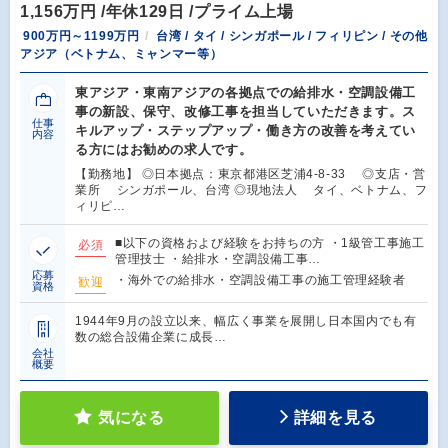
1,156万円 /年休129日 /プライム上場
900万円～1199万円
台湾 / タイ / シンガポール / フィリピン / その他
アジア（ベトナム、ミャンマー等）
東アジア・東南アジアの各拠点での給排水・空調設備工
事の新設、保守、改修工事を担当していただきます。ス
仕事
キルアップ・ステップアップ・働き方の改善を考えてい
内容
る方にはお勧めの求人です。
【勤務地】 ◎日本拠点：東京都港区芝浦4-8-33 ◎支店・営
業所 シンガポール、台湾 ◎現地法人 タイ、ベトナム、フ
ィリピ…
■以下の資格および経験をお持ちの方 ・1級管工事施工
必須
管理技士 ・給排水・空調設備工事…
応募
・海外での給排水・空調設備工事の施工管理経験者
歓迎
資格
1944年9月の設立以来、幅広く事業を展開し日本国内でも有
数の総合設備企業に成長…
会社
概要
気になる
詳細を見る