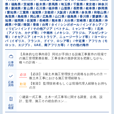
県 / 福島県 / 茨城県 / 栃木県 / 群馬県 / 埼玉県 / 千葉県 / 東京都 / 神奈川
県 / 新潟県 / 富山県 / 石川県 / 福井県 / 山梨県 / 長野県 / 岐阜県 / 静岡県
/ 愛知県 / 三重県 / 滋賀県 / 京都府 / 大阪府 / 兵庫県 / 奈良県 / 和歌山県 /
鳥取県 / 島根県 / 岡山県 / 広島県 / 山口県 / 徳島県 / 香川県 / 愛媛県 / 高
知県 / 福岡県 / 佐賀県 / 長崎県 / 熊本県 / 大分県 / 宮崎県 / 鹿児島県 / 沖
縄県 / 中国 / 韓国 / 香港 / 台湾 / タイ / シンガポール / インドネシア / フ
ィリピン / インド / その他アジア（ベトナム、ミャンマー等） / 北米
（アメリカ、カナダ等） / 中南米（メキシコ、ブラジル、アルゼンチン
等） / オセアニア（オーストラリア、ニュージーランド等） / ヨーロッ
パ（イギリス、フランス、ドイツ、ロシア等） / 中近東・アフリカ（モ
ロッコ、エジプト、UAE、南アフリカ等） / その他の海外
【具体的な仕事内容】 同社が手掛ける設備工事案件の現場で
の施工管理業務全般。工事全体の進捗状況を把握しながら、
種々の計画・…
仕事
内容
【必須】 1級土木施工管理技士の資格をお持ちの方 一
必須
般土木工事における施工管理経験を…
応募
【歓迎】 監理技術者もしくは現場代理人経験をお持ち
歓迎
資格
の方
◇建築一式工事、土木一式工事等に関する調査、企画、設
計、監理、施工その総合的エン…
会社
概要