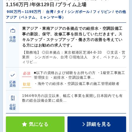
1,156万円 /年休129日 /プライム上場
900万円～1199万円
台湾 / タイ / シンガポール / フィリピン / その他
アジア（ベトナム、ミャンマー等）
東アジア・東南アジアの各拠点での給排水・空調設備工
事の新設、保守、改修工事を担当していただきます。ス
仕事
キルアップ・ステップアップ・働き方の改善を考えてい
内容
る方にはお勧めの求人です。
【勤務地】 ◎日本拠点：東京都港区芝浦4-8-33 ◎支店・営
業所 シンガポール、台湾 ◎現地法人 タイ、ベトナム、フ
ィリピ…
■以下の資格および経験をお持ちの方 ・1級管工事施工
必須
管理技士 ・給排水・空調設備工事…
応募
・海外での給排水・空調設備工事の施工管理経験者
歓迎
資格
1944年9月の設立以来、幅広く事業を展開し日本国内でも有
数の総合設備企業に成長…
会社
概要
気になる
詳細を見る