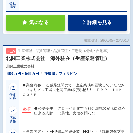
会社
概要
気になる
詳細を見る
掲載期間：26/08/05～26/08/18
生産管理・品質管理・品質保証・工場長（機械・自動車）
NEW
北関工業株式会社 海外駐在（生産業務管理）
北関工業株式会社
400万円～549万円
茨城県 / フィリピン
◆業務内容 ・茨城県笠間にて、生産業務を経験していただき
・フィリピン工場（北関工業(株)現地法人 ＦＲＰ ＪＨＫ
ＣＯＲＰ…
仕事
内容
◆必要要件 ・グローバル化する社会環境の変化に対応
必須
出来る人財 （男性、女性を問わな…
応募
資格
＜事業内容＞ ・FRP部品開発企業 FRP・・「繊維強化プラ