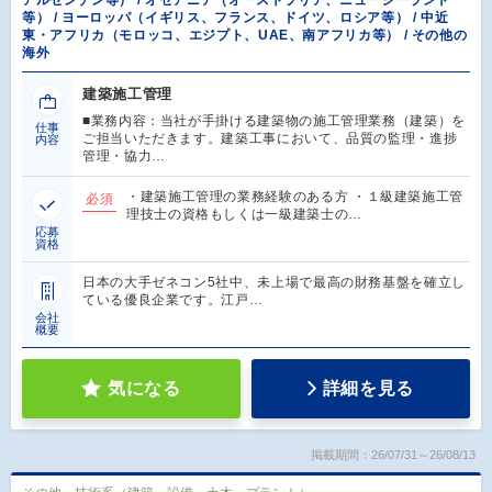
等） / ヨーロッパ（イギリス、フランス、ドイツ、ロシア等） / 中近
東・アフリカ（モロッコ、エジプト、UAE、南アフリカ等） / その他の
海外
建築施工管理
■業務内容：当社が手掛ける建築物の施工管理業務（建築）を
仕事
ご担当いただきます。建築工事において、品質の監理・進捗
内容
管理・協力…
・建築施工管理の業務経験のある方 ・１級建築施工管
必須
理技士の資格もしくは一級建築士の…
応募
資格
日本の大手ゼネコン5社中、未上場で最高の財務基盤を確立し
ている優良企業です。江戸…
会社
概要
気になる
詳細を見る
掲載期間：26/07/31～26/08/13