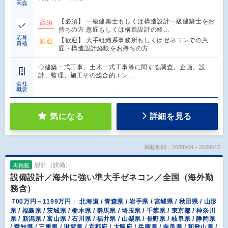
内容
【必須】 一級建築士もしくは構造設計一級建築士をお
必須
持ちの方 意匠もしくは構造設計の経…
応募
【歓迎】 大手組織系事務所もしくはゼネコンでの意
歓迎
資格
匠・構造設計経験をお持ちの方
◇建築一式工事、土木一式工事等に関する調査、企画、設
計、監理、施工その総合的エン…
会社
概要
気になる
詳細を見る
掲載期間：26/08/04～26/08/17
設計（設備）
再掲載
設備設計／海外に強い準大手ゼネコン／全国（海外勤
務含）
700万円～1199万円
北海道 / 青森県 / 岩手県 / 宮城県 / 秋田県 / 山形
県 / 福島県 / 茨城県 / 栃木県 / 群馬県 / 埼玉県 / 千葉県 / 東京都 / 神奈川
県 / 新潟県 / 富山県 / 石川県 / 福井県 / 山梨県 / 長野県 / 岐阜県 / 静岡県
/ 愛知県 / 三重県 / 滋賀県 / 京都府 / 大阪府 / 兵庫県 / 奈良県 / 和歌山県 /