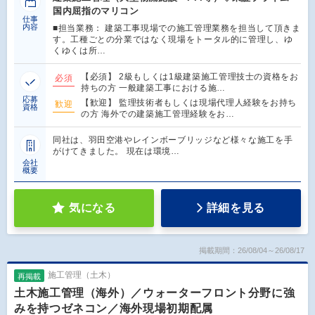
国内屈指のマリコン
仕事
内容
■担当業務： 建築工事現場での施工管理業務を担当して頂きま
す。工種ごとの分業ではなく現場をトータル的に管理し、ゆ
くゆくは所…
【必須】 2級もしくは1級建築施工管理技士の資格をお
必須
持ちの方 一般建築工事における施…
応募
【歓迎】 監理技術者もしくは現場代理人経験をお持ち
歓迎
資格
の方 海外での建築施工管理経験をお…
同社は、羽田空港やレインボーブリッジなど様々な施工を手
がけてきました。 現在は環境…
会社
概要
気になる
詳細を見る
掲載期間：26/08/04～26/08/17
施工管理（土木）
再掲載
土木施工管理（海外）／ウォーターフロント分野に強
みを持つゼネコン／海外現場初期配属