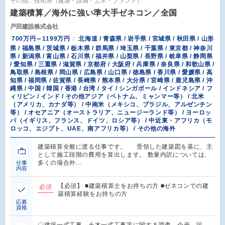
その他、技術系（建築・設備・土木・プラント）
建築積算／海外に強い準大手ゼネコン／全国
戸田建設株式会社
700万円～1199万円
北海道 / 青森県 / 岩手県 / 宮城県 / 秋田県 / 山形
県 / 福島県 / 茨城県 / 栃木県 / 群馬県 / 埼玉県 / 千葉県 / 東京都 / 神奈川
県 / 新潟県 / 富山県 / 石川県 / 福井県 / 山梨県 / 長野県 / 岐阜県 / 静岡県
/ 愛知県 / 三重県 / 滋賀県 / 京都府 / 大阪府 / 兵庫県 / 奈良県 / 和歌山県 /
鳥取県 / 島根県 / 岡山県 / 広島県 / 山口県 / 徳島県 / 香川県 / 愛媛県 / 高
知県 / 福岡県 / 佐賀県 / 長崎県 / 熊本県 / 大分県 / 宮崎県 / 鹿児島県 / 沖
縄県 / 中国 / 韓国 / 香港 / 台湾 / タイ / シンガポール / インドネシア / フ
ィリピン / インド / その他アジア（ベトナム、ミャンマー等） / 北米
（アメリカ、カナダ等） / 中南米（メキシコ、ブラジル、アルゼンチン
等） / オセアニア（オーストラリア、ニュージーランド等） / ヨーロッ
パ（イギリス、フランス、ドイツ、ロシア等） / 中近東・アフリカ（モ
ロッコ、エジプト、UAE、南アフリカ等） / その他の海外
建築積算全般に渡る仕事です。 受領した建築図を基に、主
として施工段階の費用を算出します。 数量内訳については、
多くの場合外…
仕事
内容
【必須】 ■建築積算士をお持ちの方 ■ゼネコンでの建
必須
築積算経験をお持ちの方
応募
資格