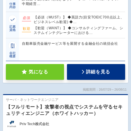
中期経営…
仕事
内容
【必須（MUST）】 ◆英語力(目安TOEIC700点以上、
必須
ビジネスレベル歓迎) ◆…
応募
【歓迎（WANT）】 ◆コンサルティングファーム、シ
歓迎
資格
ステムインテグレーターにおける…
自動車販売金融サービス等を展開する金融会社の統括会社
会社
概要
気になる
詳細を見る
掲載期間：26/07/29～26/08/11
サーバ・ネットワークエンジニア
【フルリモート】攻撃者の視点でシステムを守るセキ
ュリティエンジニア（ホワイトハッカー）
Priv Tech株式会社