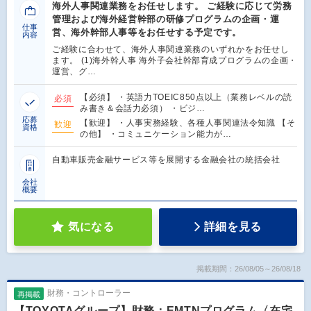
海外人事関連業務をお任せします。 ご経験に応じて労務
管理および海外経営幹部の研修プログラムの企画・運
仕事
営、海外幹部人事等をお任せする予定です。
内容
ご経験に合わせて、海外人事関連業務のいずれかをお任せし
ます。 (1)海外幹人事 海外子会社幹部育成プログラムの企画・
運営、グ…
【必須】 ・英語力TOEIC850点以上（業務レベルの読
必須
み書き＆会話力必須） ・ビジ…
応募
【歓迎】 ・人事実務経験、各種人事関連法令知識 【そ
歓迎
資格
の他】 ・コミュニケーション能力が…
自動車販売金融サービス等を展開する金融会社の統括会社
会社
概要
気になる
詳細を見る
掲載期間：26/08/05～26/08/18
財務・コントローラー
再掲載
【TOYOTAグループ】財務：EMTNプログラム〈在宅