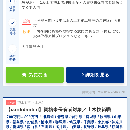
験があり、1級土木施工管理技士などの資格未保有者を対象に
する求人情…
仕事
内容
・学歴不問 ・1年以上の土木施工管理のご経験がある
必須
方
応募
・将来的に資格を取得する意向のある方 （同社にて、
歓迎
資格
資格取得支援プログラムなどござい…
大手建設会社
会社
概要
気になる
詳細を見る
掲載期間：26/08/07～26/08/31
施工管理（土木）
NEW
【confidential】資格未保有者対象／土木技術職
700万円～899万円
北海道 / 青森県 / 岩手県 / 宮城県 / 秋田県 / 山形
県 / 福島県 / 茨城県 / 栃木県 / 群馬県 / 埼玉県 / 千葉県 / 東京都 / 神奈川
県 / 新潟県 / 富山県 / 石川県 / 福井県 / 山梨県 / 長野県 / 岐阜県 / 静岡県