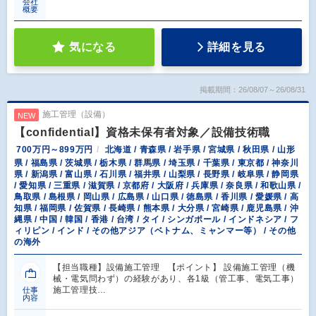
会社
概要
気になる
詳細を見る
掲載期間：26/08/07～26/08/31
施工管理（設備）
NEW
【confidential】資格未保有者対象／設備技術職
700万円～899万円
北海道 / 青森県 / 岩手県 / 宮城県 / 秋田県 / 山形
県 / 福島県 / 茨城県 / 栃木県 / 群馬県 / 埼玉県 / 千葉県 / 東京都 / 神奈川
県 / 新潟県 / 富山県 / 石川県 / 福井県 / 山梨県 / 長野県 / 岐阜県 / 静岡県
/ 愛知県 / 三重県 / 滋賀県 / 京都府 / 大阪府 / 兵庫県 / 奈良県 / 和歌山県 /
鳥取県 / 島根県 / 岡山県 / 広島県 / 山口県 / 徳島県 / 香川県 / 愛媛県 / 高
知県 / 福岡県 / 佐賀県 / 長崎県 / 熊本県 / 大分県 / 宮崎県 / 鹿児島県 / 沖
縄県 / 中国 / 韓国 / 香港 / 台湾 / タイ / シンガポール / インドネシア / フ
ィリピン / インド / その他アジア（ベトナム、ミャンマー等） / その他
の海外
【担当職種】設備施工管理 【ポイント】 設備施工管理（機
械・電気問わず）の経験があり、各1級（管工事、電気工事）
施工管理技…
仕事
内容