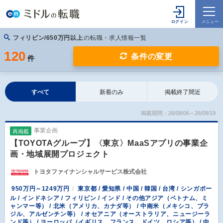
フィリピン/650万円以上
の転職・求人情報一覧
120
条件の変更
件
すべて
新着のみ
掲載終了間近
掲載期間：26/08/06～26/08/19
事業企画
再掲載
【TOYOTAグループ】〈東京〉MaaSアプリの事業企
画・地域展開プロジェクト
トヨタファイナンシャルサービス株式会社
950万円～1249万円
東京都 / 愛知県 / 中国 / 韓国 / 台湾 / シンガポー
ル / インドネシア / フィリピン / インド / その他アジア（ベトナム、ミ
ャンマー等） / 北米（アメリカ、カナダ等） / 中南米（メキシコ、ブラ
ジル、アルゼンチン等） / オセアニア（オーストラリア、ニュージーラ
ンド等） / ヨーロッパ（イギリス、フランス、ドイツ、ロシア等） / 中