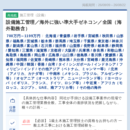
掲載期間：26/08/09～26/08/22
施工管理（設備）
再掲載
設備施工管理／海外に強い準大手ゼネコン／全国（海
外勤務含）
700万円～1199万円
北海道 / 青森県 / 岩手県 / 宮城県 / 秋田県 / 山形
県 / 福島県 / 茨城県 / 栃木県 / 群馬県 / 埼玉県 / 千葉県 / 東京都 / 神奈川
県 / 新潟県 / 富山県 / 石川県 / 福井県 / 山梨県 / 長野県 / 岐阜県 / 静岡県
/ 愛知県 / 三重県 / 滋賀県 / 京都府 / 大阪府 / 兵庫県 / 奈良県 / 和歌山県 /
鳥取県 / 島根県 / 岡山県 / 広島県 / 山口県 / 徳島県 / 香川県 / 愛媛県 / 高
知県 / 福岡県 / 佐賀県 / 長崎県 / 熊本県 / 大分県 / 宮崎県 / 鹿児島県 / 沖
縄県 / 中国 / 韓国 / 香港 / 台湾 / タイ / シンガポール / インドネシア / フ
ィリピン / インド / その他アジア（ベトナム、ミャンマー等） / 北米
（アメリカ、カナダ等） / 中南米（メキシコ、ブラジル、アルゼンチン
等） / オセアニア（オーストラリア、ニュージーランド等） / ヨーロッ
パ（イギリス、フランス、ドイツ、ロシア等） / 中近東・アフリカ（モ
ロッコ、エジプト、UAE、南アフリカ等） / その他の海外
【具体的な仕事内容】 同社が手掛ける設備工事案件の現場で
の施工管理業務全般。工事全体の進捗状況を把握しながら、
種々の計画・…
仕事
内容
【必須】 1級土木施工管理技士の資格をお持ちの方 一
必須
般土木工事における施工管理経験を…