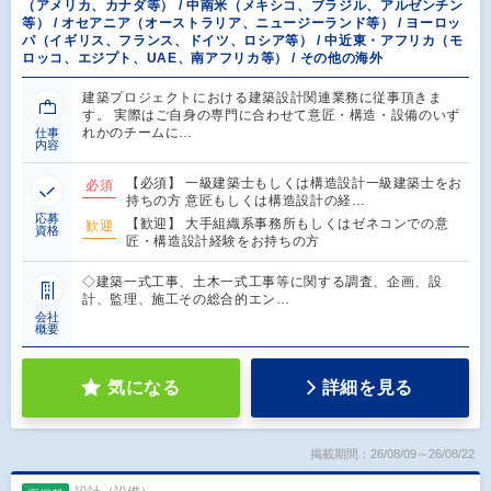
（アメリカ、カナダ等） / 中南米（メキシコ、ブラジル、アルゼンチン
等） / オセアニア（オーストラリア、ニュージーランド等） / ヨーロッ
パ（イギリス、フランス、ドイツ、ロシア等） / 中近東・アフリカ（モ
ロッコ、エジプト、UAE、南アフリカ等） / その他の海外
建築プロジェクトにおける建築設計関連業務に従事頂きま
す。 実際はご自身の専門に合わせて意匠・構造・設備のいず
れかのチームに…
仕事
内容
【必須】 一級建築士もしくは構造設計一級建築士をお
必須
持ちの方 意匠もしくは構造設計の経…
応募
【歓迎】 大手組織系事務所もしくはゼネコンでの意
歓迎
資格
匠・構造設計経験をお持ちの方
◇建築一式工事、土木一式工事等に関する調査、企画、設
計、監理、施工その総合的エン…
会社
概要
気になる
詳細を見る
掲載期間：26/08/09～26/08/22