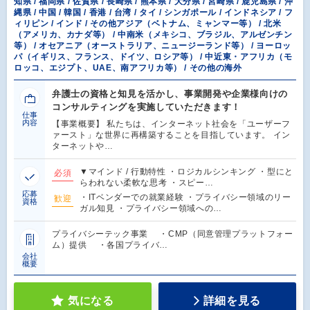
知県 / 福岡県 / 佐賀県 / 長崎県 / 熊本県 / 大分県 / 宮崎県 / 鹿児島県 / 沖
縄県 / 中国 / 韓国 / 香港 / 台湾 / タイ / シンガポール / インドネシア / フ
ィリピン / インド / その他アジア（ベトナム、ミャンマー等） / 北米
（アメリカ、カナダ等） / 中南米（メキシコ、ブラジル、アルゼンチン
等） / オセアニア（オーストラリア、ニュージーランド等） / ヨーロッ
パ（イギリス、フランス、ドイツ、ロシア等） / 中近東・アフリカ（モ
ロッコ、エジプト、UAE、南アフリカ等） / その他の海外
弁護士の資格と知見を活かし、事業開発や企業様向けの
コンサルティングを実施していただきます！
仕事
内容
【事業概要】 私たちは、インターネット社会を「ユーザーフ
ァースト」な世界に再構築することを目指しています。 イン
ターネットや…
▼マインド / 行動特性 ・ロジカルシンキング ・型にと
必須
らわれない柔軟な思考 ・スピー…
応募
・ITベンダーでの就業経験 ・プライバシー領域のリー
歓迎
資格
ガル知見 ・プライバシー領域への…
プライバシーテック事業 ・CMP（同意管理プラットフォー
ム）提供 ・各国プライバ…
会社
概要
気になる
詳細を見る