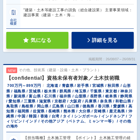
"建築・土木等建設工事の請負（総合建設業） 主要事業領域：
建設事業（建築・土木・海…
会社
概要
気になる
詳細を見る
掲載期間：26/08/07～26/08/31
その他、技術系（建築・設備・土木・プラント）
NEW
【confidential】資格未保有者対象／土木技術職
700万円～899万円
北海道 / 青森県 / 岩手県 / 宮城県 / 秋田県 / 山形
県 / 福島県 / 茨城県 / 栃木県 / 群馬県 / 埼玉県 / 千葉県 / 東京都 / 神奈川
県 / 新潟県 / 富山県 / 石川県 / 福井県 / 山梨県 / 長野県 / 岐阜県 / 静岡県
/ 愛知県 / 三重県 / 滋賀県 / 京都府 / 大阪府 / 兵庫県 / 奈良県 / 和歌山県 /
鳥取県 / 島根県 / 岡山県 / 広島県 / 山口県 / 徳島県 / 香川県 / 愛媛県 / 高
知県 / 福岡県 / 佐賀県 / 長崎県 / 熊本県 / 大分県 / 宮崎県 / 鹿児島県 / 沖
縄県 / 中国 / 韓国 / 香港 / 台湾 / タイ / シンガポール / インドネシア / フ
ィリピン / インド / その他アジア（ベトナム、ミャンマー等） / その他
の海外
【担当職種】土木施工管理 【ポイント】 土木施工管理の経