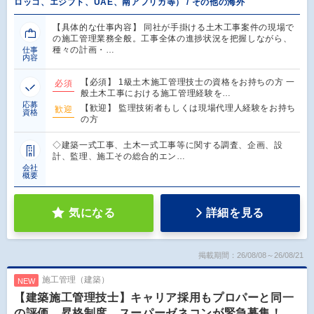
ロッコ、エジプト、UAE、南アフリカ等） / その他の海外
【具体的な仕事内容】 同社が手掛ける土木工事案件の現場で
の施工管理業務全般。工事全体の進捗状況を把握しながら、
種々の計画・…
仕事
内容
【必須】 1級土木施工管理技士の資格をお持ちの方 一
必須
般土木工事における施工管理経験を…
応募
【歓迎】 監理技術者もしくは現場代理人経験をお持ち
歓迎
資格
の方
◇建築一式工事、土木一式工事等に関する調査、企画、設
計、監理、施工その総合的エン…
会社
概要
気になる
詳細を見る
掲載期間：26/08/08～26/08/21
施工管理（建築）
NEW
【建築施工管理技士】キャリア採用もプロパーと同一
の評価、昇格制度。スーパーゼネコンが緊急募集！