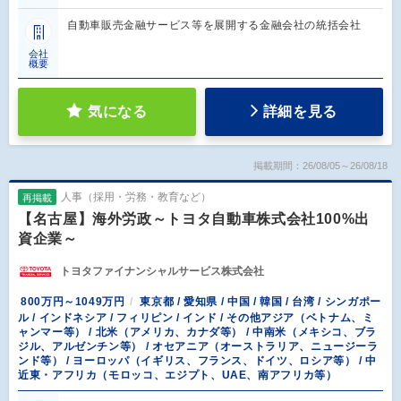
自動車販売金融サービス等を展開する金融会社の統括会社
会社
概要
気になる
詳細を見る
掲載期間：26/08/05～26/08/18
人事（採用・労務・教育など）
再掲載
【名古屋】海外労政～トヨタ自動車株式会社100%出
資企業～
トヨタファイナンシャルサービス株式会社
800万円～1049万円
東京都 / 愛知県 / 中国 / 韓国 / 台湾 / シンガポー
ル / インドネシア / フィリピン / インド / その他アジア（ベトナム、ミ
ャンマー等） / 北米（アメリカ、カナダ等） / 中南米（メキシコ、ブラ
ジル、アルゼンチン等） / オセアニア（オーストラリア、ニュージーラ
ンド等） / ヨーロッパ（イギリス、フランス、ドイツ、ロシア等） / 中
近東・アフリカ（モロッコ、エジプト、UAE、南アフリカ等）