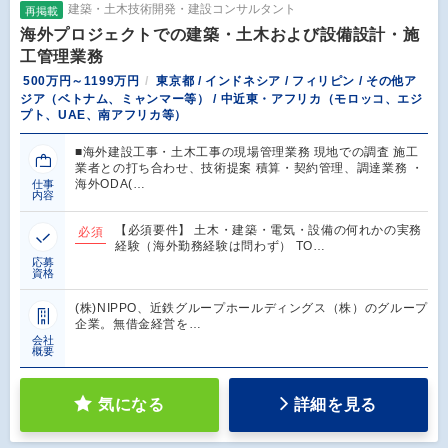
建築・土木技術開発・建設コンサルタント
再掲載
海外プロジェクトでの建築・土木および設備設計・施
工管理業務
500万円～1199万円
東京都 / インドネシア / フィリピン / その他ア
ジア（ベトナム、ミャンマー等） / 中近東・アフリカ（モロッコ、エジ
プト、UAE、南アフリカ等）
■海外建設工事・土木工事の現場管理業務 現地での調査 施工
業者との打ち合わせ、技術提案 積算・契約管理、調達業務 ・
海外ODA(…
仕事
内容
【必須要件】 土木・建築・電気・設備の何れかの実務
必須
経験（海外勤務経験は問わず） TO…
応募
資格
(株)NIPPO、近鉄グループホールディングス（株）のグループ
企業。無借金経営を…
会社
概要
気になる
詳細を見る