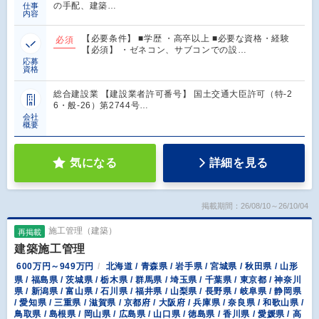
の手配、建築…
仕事
内容
【必要条件】 ■学歴 ・高卒以上 ■必要な資格・経験
必須
【必須】 ・ゼネコン、サブコンでの設…
応募
資格
総合建設業 【建設業者許可番号】 国土交通大臣許可（特-2
6・般-26）第2744号…
会社
概要
気になる
詳細を見る
掲載期間：26/08/10～26/10/04
施工管理（建築）
再掲載
建築施工管理
600万円～949万円
北海道 / 青森県 / 岩手県 / 宮城県 / 秋田県 / 山形
県 / 福島県 / 茨城県 / 栃木県 / 群馬県 / 埼玉県 / 千葉県 / 東京都 / 神奈川
県 / 新潟県 / 富山県 / 石川県 / 福井県 / 山梨県 / 長野県 / 岐阜県 / 静岡県
/ 愛知県 / 三重県 / 滋賀県 / 京都府 / 大阪府 / 兵庫県 / 奈良県 / 和歌山県 /
鳥取県 / 島根県 / 岡山県 / 広島県 / 山口県 / 徳島県 / 香川県 / 愛媛県 / 高