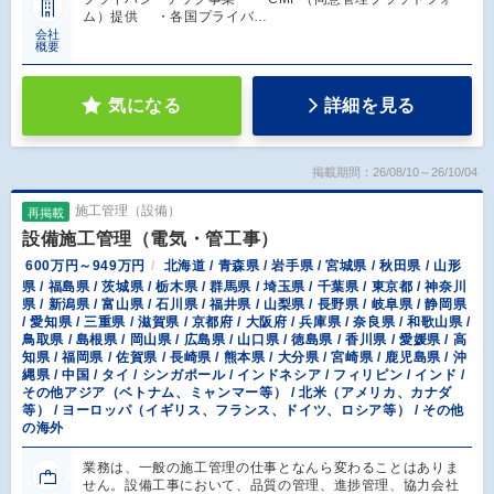
ム）提供 ・各国プライバ…
会社
概要
気になる
詳細を見る
掲載期間：26/08/10～26/10/04
施工管理（設備）
再掲載
設備施工管理（電気・管工事）
600万円～949万円
北海道 / 青森県 / 岩手県 / 宮城県 / 秋田県 / 山形
県 / 福島県 / 茨城県 / 栃木県 / 群馬県 / 埼玉県 / 千葉県 / 東京都 / 神奈川
県 / 新潟県 / 富山県 / 石川県 / 福井県 / 山梨県 / 長野県 / 岐阜県 / 静岡県
/ 愛知県 / 三重県 / 滋賀県 / 京都府 / 大阪府 / 兵庫県 / 奈良県 / 和歌山県 /
鳥取県 / 島根県 / 岡山県 / 広島県 / 山口県 / 徳島県 / 香川県 / 愛媛県 / 高
知県 / 福岡県 / 佐賀県 / 長崎県 / 熊本県 / 大分県 / 宮崎県 / 鹿児島県 / 沖
縄県 / 中国 / タイ / シンガポール / インドネシア / フィリピン / インド /
その他アジア（ベトナム、ミャンマー等） / 北米（アメリカ、カナダ
等） / ヨーロッパ（イギリス、フランス、ドイツ、ロシア等） / その他
の海外
業務は、一般の施工管理の仕事となんら変わることはありま
せん。設備工事において、品質の管理、進捗管理、協力会社