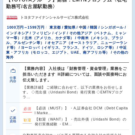
勤務可/名古屋駅勤務〉
トヨタファイナンシャルサービス株式会社
1000万円～1599万円
東京都 / 愛知県 / 中国 / 韓国 / シンガポール /
インドネシア / フィリピン / インド / その他アジア（ベトナム、ミャン
マー等） / 北米（アメリカ、カナダ等） / 中南米（メキシコ、ブラジ
ル、アルゼンチン等） / オセアニア（オーストラリア、ニュージーラン
ド等） / ヨーロッパ（イギリス、フランス、ドイツ、ロシア等） / 中近
東・アフリカ（モロッコ、エジプト、UAE、南アフリカ等） / その他の
海外
【業務内容】 入社後は「財務管理・資金管理」業務をご
担当いただきます ※詳細については、面談や面接時にお
仕事
伝え致します。
内容
【業務詳細】 ご経験に合わせて、以下の業務をお任せしま
す。 ◇売出債（Uridashi Bond）発行実務 ◇EMTNプログ
ラ…
【必須（MUST）】 ・A,証券会社 DCM（Debt Capita
必須
l Marke…
応募
【歓迎（WANT）】 ・売出外債（Uridashi Bond）の
歓迎
資格
発行実務経験 ・EM…