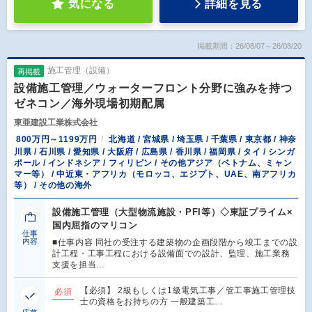
気になる
詳細を見る
掲載期間：26/08/07～26/08/20
施工管理（設備）
再掲載
設備施工管理／ウォーターフロント分野に強みを持つ
ゼネコン／海外現場初期配属
東亜建設工業株式会社
800万円～1199万円
北海道 / 宮城県 / 埼玉県 / 千葉県 / 東京都 / 神奈
川県 / 石川県 / 愛知県 / 大阪府 / 広島県 / 香川県 / 福岡県 / タイ / シンガ
ポール / インドネシア / フィリピン / その他アジア（ベトナム、ミャン
マー等） / 中近東・アフリカ（モロッコ、エジプト、UAE、南アフリカ
等） / その他の海外
設備施工管理（大型物流施設・PFI等）◇東証プライム×
国内屈指のマリコン
仕事
内容
■仕事内容 同社の受注する建築物の企画段階から竣工までの設
計工程・工事工程における設備面での設計、監理、施工業務
支援を担当…
【必須】 2級もしくは1級電気工事／管工事施工管理技
必須
士の資格をお持ちの方 一般建築工…