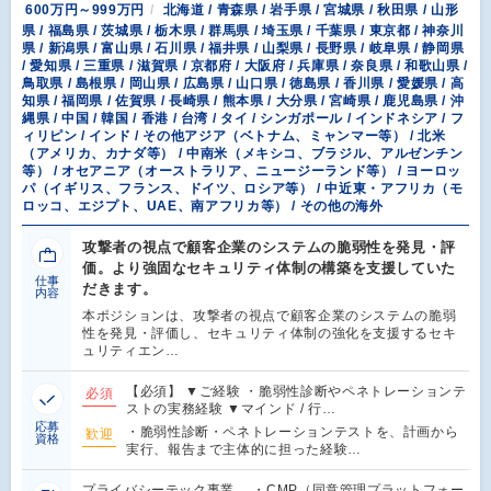
600万円～999万円
北海道 / 青森県 / 岩手県 / 宮城県 / 秋田県 / 山形
県 / 福島県 / 茨城県 / 栃木県 / 群馬県 / 埼玉県 / 千葉県 / 東京都 / 神奈川
県 / 新潟県 / 富山県 / 石川県 / 福井県 / 山梨県 / 長野県 / 岐阜県 / 静岡県
/ 愛知県 / 三重県 / 滋賀県 / 京都府 / 大阪府 / 兵庫県 / 奈良県 / 和歌山県 /
鳥取県 / 島根県 / 岡山県 / 広島県 / 山口県 / 徳島県 / 香川県 / 愛媛県 / 高
知県 / 福岡県 / 佐賀県 / 長崎県 / 熊本県 / 大分県 / 宮崎県 / 鹿児島県 / 沖
縄県 / 中国 / 韓国 / 香港 / 台湾 / タイ / シンガポール / インドネシア / フ
ィリピン / インド / その他アジア（ベトナム、ミャンマー等） / 北米
（アメリカ、カナダ等） / 中南米（メキシコ、ブラジル、アルゼンチン
等） / オセアニア（オーストラリア、ニュージーランド等） / ヨーロッ
パ（イギリス、フランス、ドイツ、ロシア等） / 中近東・アフリカ（モ
ロッコ、エジプト、UAE、南アフリカ等） / その他の海外
攻撃者の視点で顧客企業のシステムの脆弱性を発見・評
価。より強固なセキュリティ体制の構築を支援していた
仕事
だきます。
内容
本ポジションは、攻撃者の視点で顧客企業のシステムの脆弱
性を発見・評価し、セキュリティ体制の強化を支援するセキ
ュリティエン…
【必須】 ▼ご経験 ・脆弱性診断やペネトレーションテ
必須
ストの実務経験 ▼マインド / 行…
応募
・脆弱性診断・ペネトレーションテストを、計画から
歓迎
資格
実行、報告まで主体的に担った経験…
プライバシーテック事業 ・CMP（同意管理プラットフォー