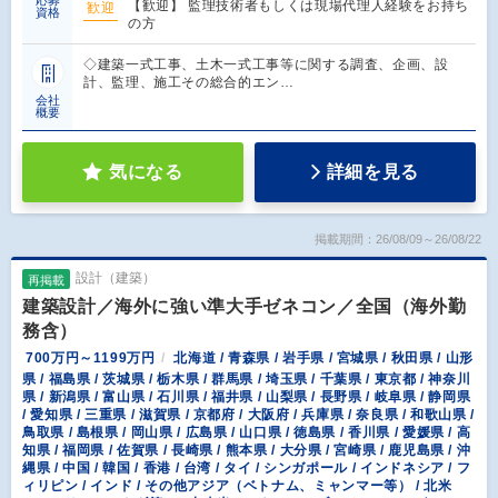
応募
【歓迎】 監理技術者もしくは現場代理人経験をお持ち
歓迎
資格
の方
◇建築一式工事、土木一式工事等に関する調査、企画、設
計、監理、施工その総合的エン…
会社
概要
気になる
詳細を見る
掲載期間：26/08/09～26/08/22
設計（建築）
再掲載
建築設計／海外に強い準大手ゼネコン／全国（海外勤
務含）
700万円～1199万円
北海道 / 青森県 / 岩手県 / 宮城県 / 秋田県 / 山形
県 / 福島県 / 茨城県 / 栃木県 / 群馬県 / 埼玉県 / 千葉県 / 東京都 / 神奈川
県 / 新潟県 / 富山県 / 石川県 / 福井県 / 山梨県 / 長野県 / 岐阜県 / 静岡県
/ 愛知県 / 三重県 / 滋賀県 / 京都府 / 大阪府 / 兵庫県 / 奈良県 / 和歌山県 /
鳥取県 / 島根県 / 岡山県 / 広島県 / 山口県 / 徳島県 / 香川県 / 愛媛県 / 高
知県 / 福岡県 / 佐賀県 / 長崎県 / 熊本県 / 大分県 / 宮崎県 / 鹿児島県 / 沖
縄県 / 中国 / 韓国 / 香港 / 台湾 / タイ / シンガポール / インドネシア / フ
ィリピン / インド / その他アジア（ベトナム、ミャンマー等） / 北米