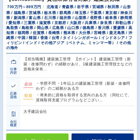
700万円～899万円
北海道 / 青森県 / 岩手県 / 宮城県 / 秋田県 / 山形
県 / 福島県 / 茨城県 / 栃木県 / 群馬県 / 埼玉県 / 千葉県 / 東京都 / 神奈川
県 / 新潟県 / 富山県 / 石川県 / 福井県 / 山梨県 / 長野県 / 岐阜県 / 静岡県
/ 愛知県 / 三重県 / 滋賀県 / 京都府 / 大阪府 / 兵庫県 / 奈良県 / 和歌山県 /
鳥取県 / 島根県 / 岡山県 / 広島県 / 山口県 / 徳島県 / 香川県 / 愛媛県 / 高
知県 / 福岡県 / 佐賀県 / 長崎県 / 熊本県 / 大分県 / 宮崎県 / 鹿児島県 / 沖
縄県 / 中国 / 韓国 / 香港 / 台湾 / タイ / シンガポール / インドネシア / フ
ィリピン / インド / その他アジア（ベトナム、ミャンマー等） / その他
の海外
【担当職種】建築施工管理 【ポイント】 建築施工管理（新
築・改修問わず）の経験があり、1級建築施工管理技士などの
資格未保有…
仕事
内容
・学歴不問 ・1年以上の建築施工管理（新築・改修問
必須
わず）のご経験がある方
応募
・将来的に資格を取得する意向のある方 （同社にて、
歓迎
資格
資格取得支援プログラムなどござい…
大手建設会社
会社
概要