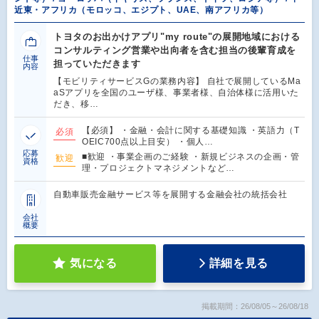
近東・アフリカ（モロッコ、エジプト、UAE、南アフリカ等）
トヨタのお出かけアプリ"my route"の展開地域における
コンサルティング営業や出向者を含む担当の後輩育成を
仕事
担っていただきます
内容
【モビリティサービスGの業務内容】 自社で展開しているMa
aSアプリを全国のユーザ様、事業者様、自治体様に活用いた
だき、移…
【必須】 ・金融・会計に関する基礎知識 ・英語力（T
必須
OEIC700点以上目安） ・個人…
応募
■歓迎 ・事業企画のご経験 ・新規ビジネスの企画・管
歓迎
資格
理・プロジェクトマネジメントなど…
自動車販売金融サービス等を展開する金融会社の統括会社
会社
概要
気になる
詳細を見る
掲載期間：26/08/05～26/08/18