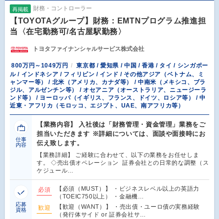
財務・コントローラー
再掲載
【TOYOTAグループ】財務：EMTNプログラム推進担
当〈在宅勤務可/名古屋駅勤務〉
トヨタファイナンシャルサービス株式会社
800万円～1049万円
東京都 / 愛知県 / 中国 / 香港 / タイ / シンガポー
ル / インドネシア / フィリピン / インド / その他アジア（ベトナム、ミ
ャンマー等） / 北米（アメリカ、カナダ等） / 中南米（メキシコ、ブラ
ジル、アルゼンチン等） / オセアニア（オーストラリア、ニュージーラ
ンド等） / ヨーロッパ（イギリス、フランス、ドイツ、ロシア等） / 中
近東・アフリカ（モロッコ、エジプト、UAE、南アフリカ等）
【業務内容】 入社後は「財務管理・資金管理」業務をご
担当いただきます ※詳細については、面談や面接時にお
仕事
伝え致します。
内容
【業務詳細】 ご経験に合わせて、以下の業務をお任せしま
す。 ◇売出債オペレーション 証券会社との日常的な調整（ス
ケジュール…
【必須（MUST）】 ・ビジネスレベル以上の英語力
必須
（TOEIC750以上） ・金融機…
応募
【歓迎（WANT）】 ・売出債・ユーロ債の実務経験
歓迎
資格
（発行体サイド or 証券会社サ…