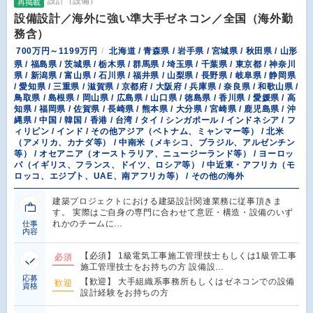
設計（設備）
再掲載
設備設計／海外に強い準大手ゼネコン／全国（海外勤
務含）
700万円～1199万円
北海道 / 青森県 / 岩手県 / 宮城県 / 秋田県 / 山形
県 / 福島県 / 茨城県 / 栃木県 / 群馬県 / 埼玉県 / 千葉県 / 東京都 / 神奈川
県 / 新潟県 / 富山県 / 石川県 / 福井県 / 山梨県 / 長野県 / 岐阜県 / 静岡県
/ 愛知県 / 三重県 / 滋賀県 / 京都府 / 大阪府 / 兵庫県 / 奈良県 / 和歌山県 /
鳥取県 / 島根県 / 岡山県 / 広島県 / 山口県 / 徳島県 / 香川県 / 愛媛県 / 高
知県 / 福岡県 / 佐賀県 / 長崎県 / 熊本県 / 大分県 / 宮崎県 / 鹿児島県 / 沖
縄県 / 中国 / 韓国 / 香港 / 台湾 / タイ / シンガポール / インドネシア / フ
ィリピン / インド / その他アジア（ベトナム、ミャンマー等） / 北米
（アメリカ、カナダ等） / 中南米（メキシコ、ブラジル、アルゼンチン
等） / オセアニア（オーストラリア、ニュージーランド等） / ヨーロッ
パ（イギリス、フランス、ドイツ、ロシア等） / 中近東・アフリカ（モ
ロッコ、エジプト、UAE、南アフリカ等） / その他の海外
建築プロジェクトにおける建築設計関連業務に従事頂きま
す。 実際はご自身の専門に合わせて意匠・構造・設備のいず
れかのチームに…
仕事
内容
【必須】 1級電気工事施工管理技士もしくは1級管工事
必須
施工管理技士をお持ちの方 設備設…
応募
【歓迎】 大手組織系事務所もしくはゼネコンでの設備
歓迎
資格
設計経験をお持ちの方