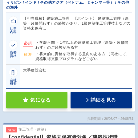
ィリピン / インド / その他アジア（ベトナム、ミャンマー等） / その他
の海外
【担当職種】建築施工管理 【ポイント】 建築施工管理（新
築・改修問わず）の経験があり、1級建築施工管理技士などの
資格未保有…
仕事
内容
・学歴不問 ・1年以上の建築施工管理（新築・改修問
必須
わず）のご経験がある方
応募
・将来的に資格を取得する意向のある方 （同社にて、
歓迎
資格
資格取得支援プログラムなどござい…
大手建設会社
会社
概要
気になる
詳細を見る
掲載期間：26/08/07～26/08/31
施工管理（建築）
NEW
【confidential】資格未保有者対象／建築技術職