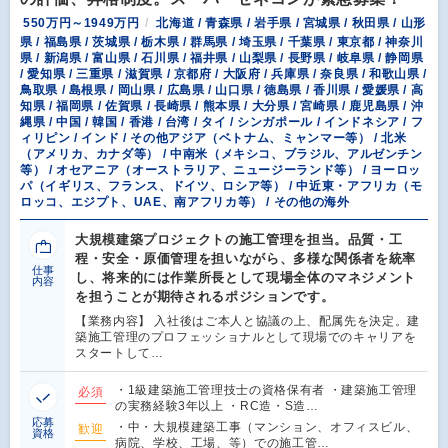
550万円～1949万円
北海道 / 青森県 / 岩手県 / 宮城県 / 秋田県 / 山形
県 / 福島県 / 茨城県 / 栃木県 / 群馬県 / 埼玉県 / 千葉県 / 東京都 / 神奈川
県 / 新潟県 / 富山県 / 石川県 / 福井県 / 山梨県 / 長野県 / 岐阜県 / 静岡県
/ 愛知県 / 三重県 / 滋賀県 / 京都府 / 大阪府 / 兵庫県 / 奈良県 / 和歌山県 /
鳥取県 / 島根県 / 岡山県 / 広島県 / 山口県 / 徳島県 / 香川県 / 愛媛県 / 高
知県 / 福岡県 / 佐賀県 / 長崎県 / 熊本県 / 大分県 / 宮崎県 / 鹿児島県 / 沖
縄県 / 中国 / 韓国 / 香港 / 台湾 / タイ / シンガポール / インドネシア / フ
ィリピン / インド / その他アジア（ベトナム、ミャンマー等） / 北米
（アメリカ、カナダ等） / 中南米（メキシコ、ブラジル、アルゼンチン
等） / オセアニア（オーストラリア、ニュージーランド等） / ヨーロッ
パ（イギリス、フランス、ドイツ、ロシア等） / 中近東・アフリカ（モ
ロッコ、エジプト、UAE、南アフリカ等） / その他の海外
大規模建築プロジェクトの施工管理を担当。品質・工
程・安全・原価管理を担いながら、多様な関係者を統率
仕事
し、将来的には作業所長として現場全体のマネジメント
内容
を担うことが期待されるポジションです。
【業務内容】 入社後はご本人と協議の上、配属先を決定。建
築施工管理のプロフェッショナルとして現場でのキャリアを
スタートして…
・1級建築施工管理技士の資格保有者 ・建築施工管理
必須
の実務経験3年以上 ・RC造・S造…
応募
・中・大規模建築工事（マンション、オフィスビル、
歓迎
資格
病院、学校、工場、等）での施工管…