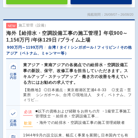
掲載期間：26/08/07～26/08/20
施工管理（設備）
NEW
海外【給排水・空調設備工事の施工管理】年収900～
1,156万円 /年休129日 /プライム上場
900万円～1199万円
台湾 / タイ / シンガポール / フィリピン / その他
アジア（ベトナム、ミャンマー等）
東アジア・東南アジアの各拠点での給排水・空調設備工
事の新設、保守、改修工事を担当していただきます。ス
仕事
キルアップ・ステップアップ・働き方の改善を考えてい
内容
る方にはお勧めの求人です。
【勤務地】 ◎日本拠点：東京都港区芝浦4-8-33 ◎支店・営
業所 シンガポール、台湾 ◎現地法人 タイ、ベトナム、フ
ィリピ…
■以下の資格および経験をお持ちの方 ・1級管工事施工
必須
管理技士 ・給排水・空調設備工事…
応募
・海外での給排水・空調設備工事の施工管理経験者
歓迎
資格
1944年9月の設立以来、幅広く事業を展開し日本国内でも有