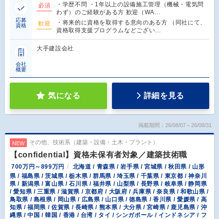
・学歴不問 ・1年以上の設備施工管理（機械・電気問
必須
わず）のご経験がある方 歓迎（WA…
応募
・将来的に資格を取得する意向のある方 （同社にて、
歓迎
資格
資格取得支援プログラムなどござい…
大手建設会社
会社
概要
気になる
詳細を見る
掲載期間：26/08/07～26/08/31
その他、技術系（建築・設備・土木・プラント）
NEW
【confidential】資格未保有者対象／建築技術職
700万円～899万円
北海道 / 青森県 / 岩手県 / 宮城県 / 秋田県 / 山形
県 / 福島県 / 茨城県 / 栃木県 / 群馬県 / 埼玉県 / 千葉県 / 東京都 / 神奈川
県 / 新潟県 / 富山県 / 石川県 / 福井県 / 山梨県 / 長野県 / 岐阜県 / 静岡県
/ 愛知県 / 三重県 / 滋賀県 / 京都府 / 大阪府 / 兵庫県 / 奈良県 / 和歌山県 /
鳥取県 / 島根県 / 岡山県 / 広島県 / 山口県 / 徳島県 / 香川県 / 愛媛県 / 高
知県 / 福岡県 / 佐賀県 / 長崎県 / 熊本県 / 大分県 / 宮崎県 / 鹿児島県 / 沖
縄県 / 中国 / 韓国 / 香港 / 台湾 / タイ / シンガポール / インドネシア / フ