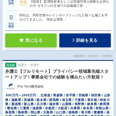
応募
【歓迎】 監理技術者もしくは現場代理人経験をお持ち
歓迎
資格
の方 ゼネコンの立場での設備施工管…
同社は、羽田空港やレインボーブリッジなど様々な施工を手
がけてきました。 現在は環境…
会社
概要
気になる
詳細を見る
掲載期間：26/08/07～26/08/20
弁護士・弁理士
再掲載
弁護士【フルリモート】プライバシー領域最先端スタ
ートアップ！事業会社での経験を積みたい方歓迎！
Priv Tech株式会社
800万円～2499万円
北海道 / 青森県 / 岩手県 / 宮城県 / 秋田県 / 山形
県 / 福島県 / 茨城県 / 栃木県 / 群馬県 / 埼玉県 / 千葉県 / 東京都 / 神奈川
県 / 新潟県 / 富山県 / 石川県 / 福井県 / 山梨県 / 長野県 / 岐阜県 / 静岡県
/ 愛知県 / 三重県 / 滋賀県 / 京都府 / 大阪府 / 兵庫県 / 奈良県 / 和歌山県 /
鳥取県 / 島根県 / 岡山県 / 広島県 / 山口県 / 徳島県 / 香川県 / 愛媛県 / 高