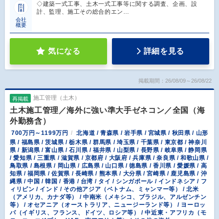
◇建築一式工事、土木一式工事等に関する調査、企画、設
計、監理、施工その総合的エン…
会社
概要
気になる
詳細を見る
掲載期間：26/08/09～26/08/22
施工管理（土木）
再掲載
土木施工管理／海外に強い準大手ゼネコン／全国（海
外勤務含）
700万円～1199万円
北海道 / 青森県 / 岩手県 / 宮城県 / 秋田県 / 山形
県 / 福島県 / 茨城県 / 栃木県 / 群馬県 / 埼玉県 / 千葉県 / 東京都 / 神奈川
県 / 新潟県 / 富山県 / 石川県 / 福井県 / 山梨県 / 長野県 / 岐阜県 / 静岡県
/ 愛知県 / 三重県 / 滋賀県 / 京都府 / 大阪府 / 兵庫県 / 奈良県 / 和歌山県 /
鳥取県 / 島根県 / 岡山県 / 広島県 / 山口県 / 徳島県 / 香川県 / 愛媛県 / 高
知県 / 福岡県 / 佐賀県 / 長崎県 / 熊本県 / 大分県 / 宮崎県 / 鹿児島県 / 沖
縄県 / 中国 / 韓国 / 香港 / 台湾 / タイ / シンガポール / インドネシア / フ
ィリピン / インド / その他アジア（ベトナム、ミャンマー等） / 北米
（アメリカ、カナダ等） / 中南米（メキシコ、ブラジル、アルゼンチン
等） / オセアニア（オーストラリア、ニュージーランド等） / ヨーロッ
パ（イギリス、フランス、ドイツ、ロシア等） / 中近東・アフリカ（モ