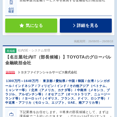
自動車販売金融サービス等を展開する金融会社の統括会社
会社
概要
気になる
詳細を見る
掲載期間：26/08/05～26/08/18
社内SE・システム管理
再掲載
【名古屋/社内IT（部長候補）】TOYOTAのグローバル
金融統括会社
トヨタファイナンシャルサービス株式会社
1300万円～1649万円
東京都 / 愛知県 / 中国 / 韓国 / 台湾 / シンガポ
ール / インドネシア / フィリピン / インド / その他アジア（ベトナム、
ミャンマー等） / 北米（アメリカ、カナダ等） / 中南米（メキシコ、ブ
ラジル、アルゼンチン等） / オセアニア（オーストラリア、ニュージー
ランド等） / ヨーロッパ（イギリス、フランス、ドイツ、ロシア等） /
中近東・アフリカ（モロッコ、エジプト、UAE、南アフリカ等）
下記業務をお任せします。※将来の部長候補として、まずは
課長級でご入社いただきます。 ・グローバルITガバナンス ‐