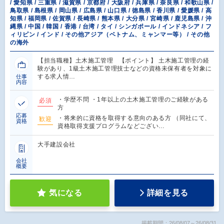
/ 愛知県 / 三重県 / 滋賀県 / 京都府 / 大阪府 / 兵庫県 / 奈良県 / 和歌山県 /
鳥取県 / 島根県 / 岡山県 / 広島県 / 山口県 / 徳島県 / 香川県 / 愛媛県 / 高
知県 / 福岡県 / 佐賀県 / 長崎県 / 熊本県 / 大分県 / 宮崎県 / 鹿児島県 / 沖
縄県 / 中国 / 韓国 / 香港 / 台湾 / タイ / シンガポール / インドネシア / フ
ィリピン / インド / その他アジア（ベトナム、ミャンマー等） / その他
の海外
【担当職種】土木施工管理 【ポイント】 土木施工管理の経
験があり、1級土木施工管理技士などの資格未保有者を対象に
する求人情…
仕事
内容
・学歴不問 ・1年以上の土木施工管理のご経験がある
必須
方
応募
・将来的に資格を取得する意向のある方 （同社にて、
歓迎
資格
資格取得支援プログラムなどござい…
大手建設会社
会社
概要
気になる
詳細を見る
掲載期間：26/08/07～26/08/31