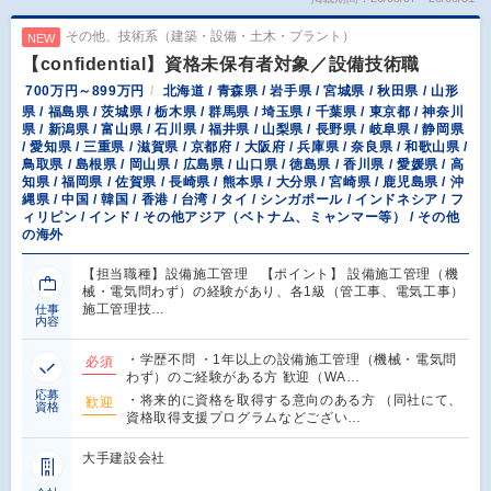
その他、技術系（建築・設備・土木・プラント）
NEW
【confidential】資格未保有者対象／設備技術職
700万円～899万円
北海道 / 青森県 / 岩手県 / 宮城県 / 秋田県 / 山形
県 / 福島県 / 茨城県 / 栃木県 / 群馬県 / 埼玉県 / 千葉県 / 東京都 / 神奈川
県 / 新潟県 / 富山県 / 石川県 / 福井県 / 山梨県 / 長野県 / 岐阜県 / 静岡県
/ 愛知県 / 三重県 / 滋賀県 / 京都府 / 大阪府 / 兵庫県 / 奈良県 / 和歌山県 /
鳥取県 / 島根県 / 岡山県 / 広島県 / 山口県 / 徳島県 / 香川県 / 愛媛県 / 高
知県 / 福岡県 / 佐賀県 / 長崎県 / 熊本県 / 大分県 / 宮崎県 / 鹿児島県 / 沖
縄県 / 中国 / 韓国 / 香港 / 台湾 / タイ / シンガポール / インドネシア / フ
ィリピン / インド / その他アジア（ベトナム、ミャンマー等） / その他
の海外
【担当職種】設備施工管理 【ポイント】 設備施工管理（機
械・電気問わず）の経験があり、各1級（管工事、電気工事）
施工管理技…
仕事
内容
・学歴不問 ・1年以上の設備施工管理（機械・電気問
必須
わず）のご経験がある方 歓迎（WA…
応募
・将来的に資格を取得する意向のある方 （同社にて、
歓迎
資格
資格取得支援プログラムなどござい…
大手建設会社