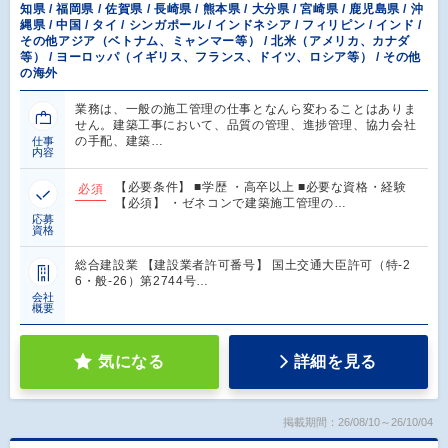
知県 / 福岡県 / 佐賀県 / 長崎県 / 熊本県 / 大分県 / 宮崎県 / 鹿児島県 / 沖
縄県 / 中国 / タイ / シンガポール / インドネシア / フィリピン / インド /
その他アジア（ベトナム、ミャンマー等） / 北米（アメリカ、カナダ
等） / ヨーロッパ（イギリス、フランス、ドイツ、ロシア等） / その他
の海外
業務は、一般の施工管理の仕事となんら変わることはありま
せん。建築工事において、品質の管理、進捗管理、協力会社
の手配、建築…
仕事
内容
【必要条件】 ■学歴 ・高卒以上 ■必要な資格・経験
必須
【必須】 ・ゼネコンで建築施工管理の…
応募
資格
総合建設業 【建設業者許可番号】 国土交通大臣許可（特-2
6・般-26）第2744号…
会社
概要
気になる
詳細を見る
掲載期間：26/08/10～26/10/04