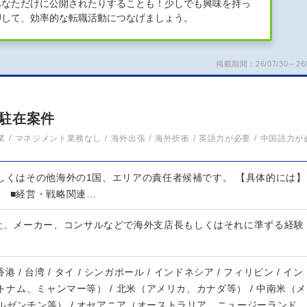
あなただけに公開されたりすることも！少しでも興味を持っ
押して、効率的な転職活動につなげましょう。
掲載期間：26/07/30～26/
駐在案件
業
マネジメント業務なし
海外出張
海外折衝
英語力が必要
中国語力が
もしくはその他海外の1国、エリアの責任者候補です。 【具体的には】
、 ■経営・戦略関連…
商社、メーカー、コンサルなどで海外支店長もしくはそれに準ずる経験
 香港 / 台湾 / タイ / シンガポール / インドネシア / フィリピン / イン
ベトナム、ミャンマー等） / 北米（アメリカ、カナダ等） / 中南米（メ
ルゼンチン等） / オセアニア（オーストラリア、ニュージーランド