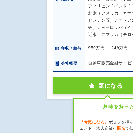
フィリピン / インド 
北米（アメリカ、カナダ
ゼンチン等） / オセ
等） / ヨーロッパ（
近東・アフリカ（モロ
950万円～1249万円
年収 / 給与
自動車販売金融サービ
会社概要
気になる
興味を持っ
『★気になる』
ボタンを押
ェント・求人企業へ
匿名
で