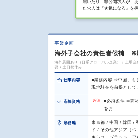
届いたり、非公開求人が、
た求人は『★気になる』を
事業企画
海外子会社の責任者候補 ※
海外展開あり（日系グローバル企業）
上場企
要
土日祝休み
■業務内容 ⇒中国、
仕事内容
現地駐在を前提として
必須
■必須条件 ⇒
応募資格
をお…
東京都 / 中国 / 韓国 /
勤務地
ド / その他アジア（
キシコ、ブラジル、ア