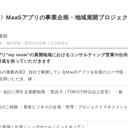
京〉MaaSアプリの事業企画・地域展開プロジェク
会社
張
海外折衝
英語力が必要
土日祝休み
リ"my route"の展開地域におけるコンサルティング営業や出向
育成を担っていただきます
Gの業務内容】 自社で展開しているMaaSアプリを全国のユーザ様、
活用いただき、移…
・会計に関する基礎知識 ・英語力（TOEIC700点以上目安） ・個
企画のご経験 ・新規ビジネスの企画・管理・プロジェクトマネジメン
 / 韓国 / 台湾 / シンガポール / インドネシア /