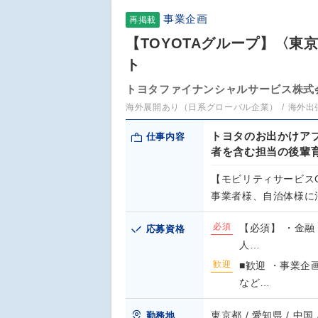
事業企画
再掲載
【TOYOTAグループ】〈東
ト
トヨタファイナンシャルサービス株式
海外展開あり（日系グローバル企業）
海外出
トヨタのお出かけアプ
仕事内容
者を含む担当の後輩
【モビリティサービス
事業者様、自治体様に
必須
【必須】 ・金融
応募資格
人…
歓迎
■歓迎 ・事業
など…
東京都 / 愛知県 / 中国
勤務地