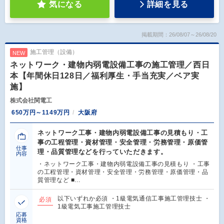
気になる
詳細を見る
掲載期間：26/08/07～26/08/20
施工管理（設備）
NEW
ネットワーク・建物内弱電設備工事の施工管理／西日
本【年間休日128日／福利厚生・手当充実／ベア実
施】
株式会社関電工
650万円～1149万円
大阪府
ネットワーク工事・建物内弱電設備工事の見積もり・工
事の工程管理・資材管理・安全管理・労務管理・原価管
仕事
理・品質管理などを行っていただきます。
内容
・ネットワーク工事・建物内弱電設備工事の見積もり ・工事
の工程管理・資材管理・安全管理・労務管理・原価管理・品
質管理など ■…
以下いずれか必須 ・1級電気通信工事施工管理技士 ・
必須
1級電気工事施工管理技士
応募
資格