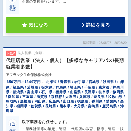
企業の支援を行います。…
会社
概要
気になる
詳細を見る
掲載期間：26/08/07～26/08/20
法人営業（金融）
NEW
代理店営業（法人・個人）【多様なキャリアパス/長期
就業者多数】
アフラック生命保険株式会社
650万円～1349万円
北海道 / 青森県 / 岩手県 / 宮城県 / 秋田県 / 山形
県 / 福島県 / 茨城県 / 栃木県 / 群馬県 / 埼玉県 / 千葉県 / 東京都 / 神奈川
県 / 新潟県 / 富山県 / 石川県 / 福井県 / 山梨県 / 長野県 / 岐阜県 / 静岡県
/ 愛知県 / 三重県 / 滋賀県 / 京都府 / 大阪府 / 兵庫県 / 奈良県 / 和歌山県 /
鳥取県 / 島根県 / 岡山県 / 広島県 / 山口県 / 徳島県 / 香川県 / 愛媛県 / 高
知県 / 福岡県 / 佐賀県 / 長崎県 / 熊本県 / 大分県 / 宮崎県 / 鹿児島県 / 沖
縄県
以下業務をお任せします。
・業務計画等の策定、管理 ・代理店の教育、指導、管理 ・販
仕事