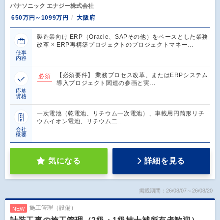
パナソニック エナジー株式会社
650万円～1099万円
大阪府
製造業向け ERP（Oracle、SAPその他）をベースとした業務
改革 × ERP再構築プロジェクトのプロジェクトマネー…
仕事
内容
【必須要件】 業務プロセス改革、またはERPシステム
必須
導入プロジェクト関連の参画と実…
応募
資格
一次電池（乾電池、リチウム一次電池）、車載用円筒形リチ
ウムイオン電池、リチウム二…
会社
概要
気になる
詳細を見る
掲載期間：26/08/07～26/08/20
施工管理（設備）
NEW