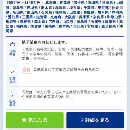
650万円～1149万円
北海道 / 青森県 / 岩手県 / 宮城県 / 秋田県 / 山形
県 / 福島県 / 茨城県 / 栃木県 / 群馬県 / 埼玉県 / 千葉県 / 東京都 / 神奈川
県 / 新潟県 / 富山県 / 石川県 / 福井県 / 山梨県 / 長野県 / 岐阜県 / 静岡県
/ 愛知県 / 三重県 / 滋賀県 / 京都府 / 大阪府 / 兵庫県 / 奈良県 / 和歌山県 /
鳥取県 / 島根県 / 岡山県 / 広島県 / 山口県 / 徳島県 / 香川県 / 愛媛県 / 高
知県 / 福岡県 / 佐賀県 / 長崎県 / 熊本県 / 大分県 / 宮崎県 / 鹿児島県 / 沖
縄県
以下業務をお任せします。
・業務計画等の策定、管理 ・代理店の教育、指導、管理 ・販
仕事
売チャネルの開拓、開発 ・団体、お客様への対応 ・募集管理
内容
業務 ・担当代…
金融業界にて営業のご経験をお持ちの方
必須
応募
資格
同社は「がんに苦しむ人々を経済的苦難から救いたい」とい
う日米両国の創業者の強い想…
会社
概要
気になる
詳細を見る