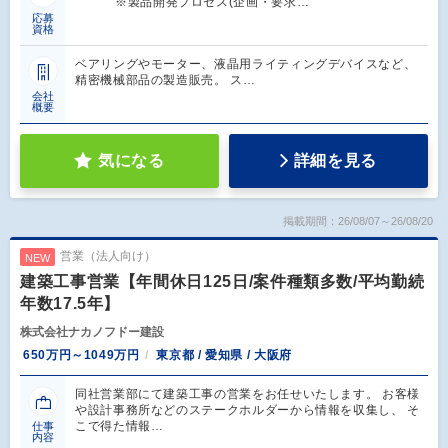
※製品開発プロセス(企画・要求…
応募
資格
ベアリングやモーター、液晶用ライティングデバイスなど、
精密機械部品の製造販売。 ス…
会社
概要
気になる
詳細を見る
掲載期間：26/08/07～26/08/20
営業（法人向け）
NEW
建築工事営業【年間休日125日/案件種類多数/平均勤続
年数17.5年】
株式会社ナカノフドー建設
650万円～1049万円
東京都 / 愛知県 / 大阪府
同社営業部にて建築工事の営業をお任せいたします。 お客様
や設計事務所などのステークホルダーから情報を収集し、 そ
こで得た情報…
仕事
内容