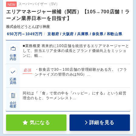
スーパーバイザー（SV）
NEW
エリアマネージャー候補（関西）【105→700店舗！ラ
ーメン業界日本一を目指す】
株式会社どうとんぼり神座
650万円～1049万円
京都府 / 大阪府 / 兵庫県 / 奈良県 / 和歌山県
■業務概要 将来的に100店舗を統括するエリアマネージャーと
して、担当エリア全体の成長とブランド価値向上をミッショ
ンに、幅…
仕事
内容
・飲食店で30～100店舗の管理経験がある方。（フラ
必須
ンチャイズの管理のみはNG）…
応募
資格
同社は『「食」で世の中を「ハッピー」にする』という経営
理念のもと、ラーメンレスト…
会社
概要
気になる
詳細を見る