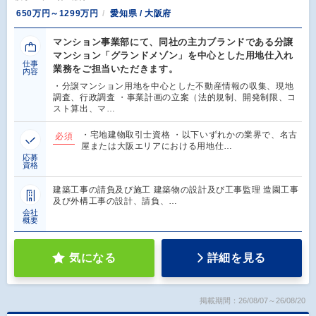
650万円～1299万円
愛知県 / 大阪府
マンション事業部にて、同社の主力ブランドである分譲
マンション「グランドメゾン」を中心とした用地仕入れ
仕事
業務をご担当いただきます。
内容
・分譲マンション用地を中心とした不動産情報の収集、現地
調査、行政調査 ・事業計画の立案（法的規制、開発制限、コ
スト算出、マ…
・宅地建物取引士資格 ・以下いずれかの業界で、名古
必須
屋または大阪エリアにおける用地仕…
応募
資格
建築工事の請負及び施工 建築物の設計及び工事監理 造園工事
及び外構工事の設計、請負、…
会社
概要
気になる
詳細を見る
掲載期間：26/08/07～26/08/20