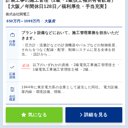
計装工事の施工管理（2級・1級技士補所有者歓迎）
【大阪／年間休日128日／福利厚生・手当充実】
株式会社関電工
650万円～1099万円
大阪府
プラント設備などにおいて、施工管理業務を担当いただ
きます。
仕事
内容
・圧力計・流量計などの計測機器やバルブなどの制御装置、
それらをつなぐ配線・配管、制御システムに至る全体を担
当。 ・設計から…
以下のいずれかの資格 ・2級電気工事施工管理技士 ・
必須
1級電気工事施工管理技士補 ・2級…
応募
資格
1944年に東京電力系の企業として誕生した同社。 電力設備、
屋内線・環境設備、情報…
会社
概要
気になる
詳細を見る