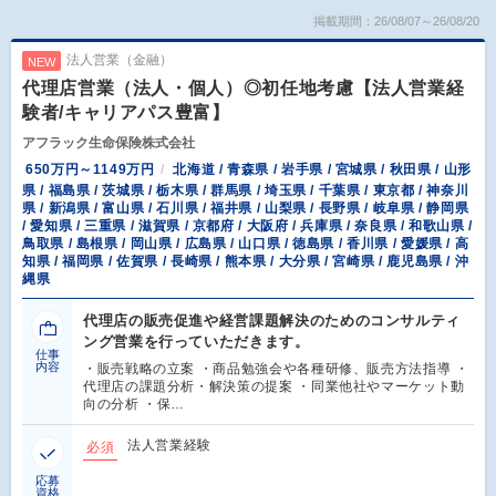
掲載期間：26/08/07～26/08/20
法人営業（金融）
NEW
代理店営業（法人・個人）◎初任地考慮【法人営業経
験者/キャリアパス豊富】
アフラック生命保険株式会社
650万円～1149万円
北海道 / 青森県 / 岩手県 / 宮城県 / 秋田県 / 山形
県 / 福島県 / 茨城県 / 栃木県 / 群馬県 / 埼玉県 / 千葉県 / 東京都 / 神奈川
県 / 新潟県 / 富山県 / 石川県 / 福井県 / 山梨県 / 長野県 / 岐阜県 / 静岡県
/ 愛知県 / 三重県 / 滋賀県 / 京都府 / 大阪府 / 兵庫県 / 奈良県 / 和歌山県 /
鳥取県 / 島根県 / 岡山県 / 広島県 / 山口県 / 徳島県 / 香川県 / 愛媛県 / 高
知県 / 福岡県 / 佐賀県 / 長崎県 / 熊本県 / 大分県 / 宮崎県 / 鹿児島県 / 沖
縄県
代理店の販売促進や経営課題解決のためのコンサルティ
ング営業を行っていただきます。
仕事
内容
・販売戦略の立案 ・商品勉強会や各種研修、販売方法指導 ・
代理店の課題分析・解決策の提案 ・同業他社やマーケット動
向の分析 ・保…
法人営業経験
必須
応募
資格