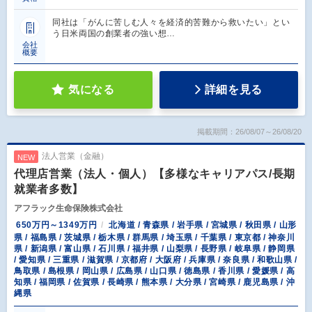
同社は「がんに苦しむ人々を経済的苦難から救いたい」とい
う日米両国の創業者の強い想…
会社
概要
気になる
詳細を見る
掲載期間：26/08/07～26/08/20
法人営業（金融）
NEW
代理店営業（法人・個人）【多様なキャリアパス/長期
就業者多数】
アフラック生命保険株式会社
650万円～1349万円
北海道 / 青森県 / 岩手県 / 宮城県 / 秋田県 / 山形
県 / 福島県 / 茨城県 / 栃木県 / 群馬県 / 埼玉県 / 千葉県 / 東京都 / 神奈川
県 / 新潟県 / 富山県 / 石川県 / 福井県 / 山梨県 / 長野県 / 岐阜県 / 静岡県
/ 愛知県 / 三重県 / 滋賀県 / 京都府 / 大阪府 / 兵庫県 / 奈良県 / 和歌山県 /
鳥取県 / 島根県 / 岡山県 / 広島県 / 山口県 / 徳島県 / 香川県 / 愛媛県 / 高
知県 / 福岡県 / 佐賀県 / 長崎県 / 熊本県 / 大分県 / 宮崎県 / 鹿児島県 / 沖
縄県