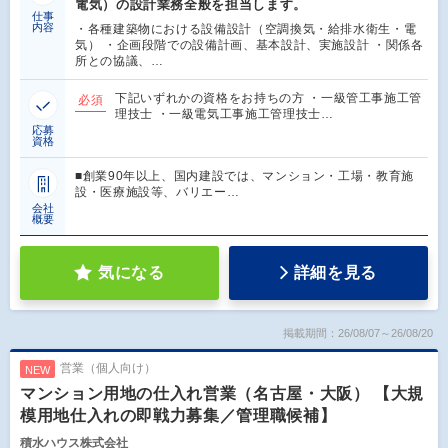
電気）の設計業務全般を担当します。
仕事
内容
・各種建築物における設備設計（空調換気・給排水衛生・電
気） ・企画段階での設備計画、基本設計、実施設計 ・関係各
所との協議、…
下記いずれかの資格をお持ちの方 ・一級管工事施工管
必須
理技士 ・一級電気工事施工管理技士…
応募
資格
■創業90年以上、国内建設では、マンション・工場・教育施
設・医療施設等、バリエー…
会社
概要
気になる
詳細を見る
掲載期間：26/08/07～26/08/20
営業（個人向け）
NEW
マンション用地の仕入れ営業（名古屋・大阪） 【大規
模用地仕入れの即戦力募集／管理職候補】
積水ハウス株式会社