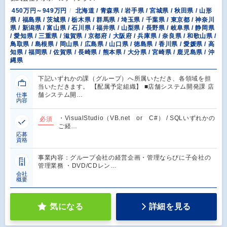
450万円～949万円
北海道 / 青森県 / 岩手県 / 宮城県 / 秋田県 / 山形
県 / 福島県 / 茨城県 / 栃木県 / 群馬県 / 埼玉県 / 千葉県 / 東京都 / 神奈川
県 / 新潟県 / 富山県 / 石川県 / 福井県 / 山梨県 / 長野県 / 岐阜県 / 静岡県
/ 愛知県 / 三重県 / 滋賀県 / 京都府 / 大阪府 / 兵庫県 / 奈良県 / 和歌山県 /
鳥取県 / 島根県 / 岡山県 / 広島県 / 山口県 / 徳島県 / 香川県 / 愛媛県 / 高
知県 / 福岡県 / 佐賀県 / 長崎県 / 熊本県 / 大分県 / 宮崎県 / 鹿児島県 / 沖
縄県
下記いずれかの課（グループ）へ所属いただき、各領域を担
当いただきます。 【配属予定組織】 ■店舗システム開発課 店
舗システム開…
仕事
内容
・VisualStudio（VB.net or C#） / SQLいずれかの
必須
ご経…
応募
資格
事業内容：グループ会社の経営企画・管理ならびに子会社の
管理業務 ・DVD/CDレン…
会社
概要
気になる
詳細を見る