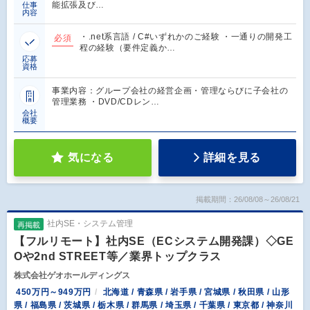
能拡張及び…
仕事
内容
・.net系言語 / C#いずれかのご経験 ・一通りの開発工
必須
程の経験（要件定義か…
応募
資格
事業内容：グループ会社の経営企画・管理ならびに子会社の
管理業務 ・DVD/CDレン…
会社
概要
気になる
詳細を見る
掲載期間：26/08/08～26/08/21
社内SE・システム管理
再掲載
【フルリモート】社内SE（ECシステム開発課）◇GE
Oや2nd STREET等／業界トップクラス
株式会社ゲオホールディングス
450万円～949万円
北海道 / 青森県 / 岩手県 / 宮城県 / 秋田県 / 山形
県 / 福島県 / 茨城県 / 栃木県 / 群馬県 / 埼玉県 / 千葉県 / 東京都 / 神奈川