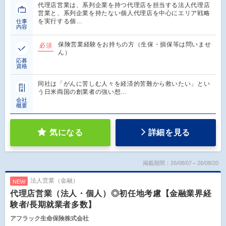
代理店営業は、系列企業を持つ代理店を担当する法人代理店
営業と、系列企業を持たない個人代理店を中心にエリア戦略
を実行する個…
仕事
内容
保険営業経験をお持ちの方（生保・損保等は問いませ
必須
ん）
応募
資格
同社は「がんに苦しむ人々を経済的苦難から救いたい」とい
う日米両国の創業者の強い想…
会社
概要
気になる
詳細を見る
掲載期間：26/08/07～26/08/20
法人営業（金融）
NEW
代理店営業（法人・個人）◎初任地考慮【金融業界経
験者/長期就業者多数】
アフラック生命保険株式会社