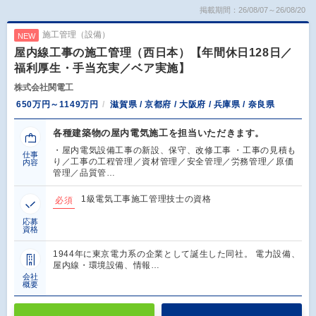
掲載期間：26/08/07～26/08/20
施工管理（設備）
NEW
屋内線工事の施工管理（西日本）【年間休日128日／
福利厚生・手当充実／ベア実施】
株式会社関電工
650万円～1149万円
滋賀県 / 京都府 / 大阪府 / 兵庫県 / 奈良県
各種建築物の屋内電気施工を担当いただきます。
・屋内電気設備工事の新設、保守、改修工事 ・工事の見積も
仕事
り／工事の工程管理／資材管理／安全管理／労務管理／原価
内容
管理／品質管…
1級電気工事施工管理技士の資格
必須
応募
資格
1944年に東京電力系の企業として誕生した同社。 電力設備、
屋内線・環境設備、情報…
会社
概要