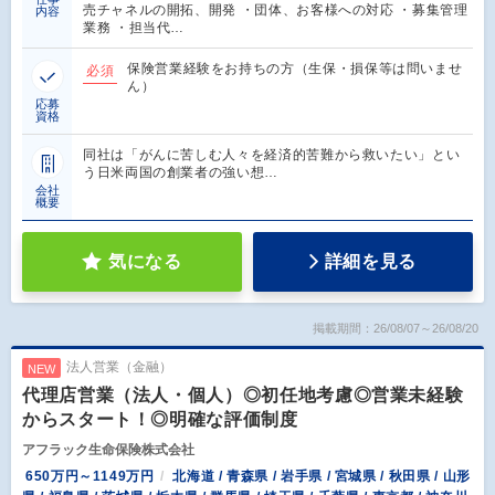
売チャネルの開拓、開発 ・団体、お客様への対応 ・募集管理
内容
業務 ・担当代…
保険営業経験をお持ちの方（生保・損保等は問いませ
必須
ん）
応募
資格
同社は「がんに苦しむ人々を経済的苦難から救いたい」とい
う日米両国の創業者の強い想…
会社
概要
気になる
詳細を見る
掲載期間：26/08/07～26/08/20
法人営業（金融）
NEW
代理店営業（法人・個人）◎初任地考慮◎営業未経験
からスタート！◎明確な評価制度
アフラック生命保険株式会社
650万円～1149万円
北海道 / 青森県 / 岩手県 / 宮城県 / 秋田県 / 山形