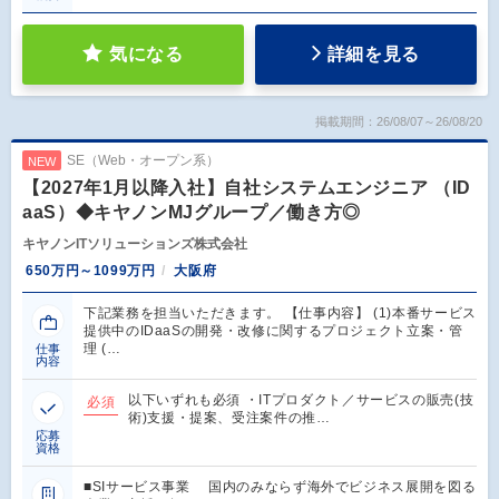
気になる
詳細を見る
掲載期間：26/08/07～26/08/20
SE（Web・オープン系）
NEW
【2027年1月以降入社】自社システムエンジニア （ID
aaS）◆キヤノンMJグループ／働き方◎
キヤノンITソリューションズ株式会社
650万円～1099万円
大阪府
下記業務を担当いただきます。 【仕事内容】 (1)本番サービス
提供中のIDaaSの開発・改修に関するプロジェクト立案・管
理 (…
仕事
内容
以下いずれも必須 ・ITプロダクト／サービスの販売(技
必須
術)支援・提案、受注案件の推…
応募
資格
■SIサービス事業 国内のみならず海外でビジネス展開を図る