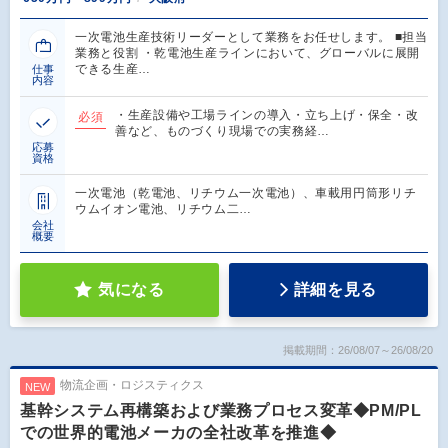
一次電池生産技術リーダーとして業務をお任せします。 ■担当
業務と役割 ・乾電池生産ラインにおいて、グローバルに展開
できる生産…
仕事
内容
・生産設備や工場ラインの導入・立ち上げ・保全・改
必須
善など、ものづくり現場での実務経…
応募
資格
一次電池（乾電池、リチウム一次電池）、車載用円筒形リチ
ウムイオン電池、リチウム二…
会社
概要
気になる
詳細を見る
掲載期間：26/08/07～26/08/20
物流企画・ロジスティクス
NEW
基幹システム再構築および業務プロセス変革◆PM/PL
での世界的電池メーカの全社改革を推進◆