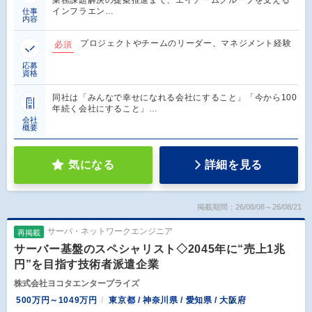
インフラエン…
仕事
内容
プロジェクトやチームのリーダー、マネジメント経験
必須
応募
資格
同社は「みんなで幸せになれる会社にすること」「今から100
年続く会社にすること」…
会社
概要
気になる
詳細を見る
掲載期間：26/08/08～26/08/21
サーバ・ネットワークエンジニア
再掲載
サーバー基盤のスペシャリスト◇2045年に“売上1兆
円”を目指す技術者派遣企業
株式会社ヨコタエンタープライズ
500万円～1049万円
東京都 / 神奈川県 / 愛知県 / 大阪府