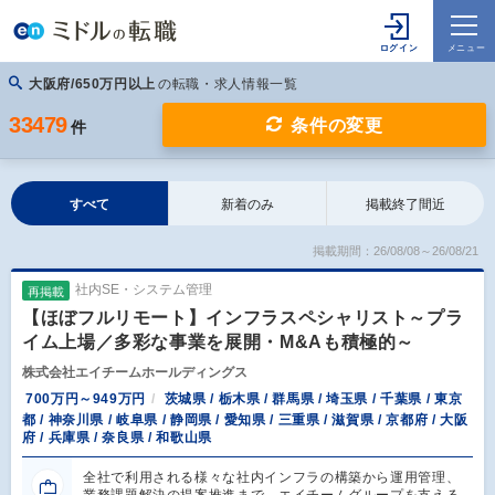
大阪府/650万円以上
の転職・求人情報一覧
33479
条件の変更
件
すべて
新着のみ
掲載終了間近
掲載期間：26/08/08～26/08/21
社内SE・システム管理
再掲載
【ほぼフルリモート】インフラスペシャリスト～プラ
イム上場／多彩な事業を展開・M&Aも積極的～
株式会社エイチームホールディングス
700万円～949万円
茨城県 / 栃木県 / 群馬県 / 埼玉県 / 千葉県 / 東京
都 / 神奈川県 / 岐阜県 / 静岡県 / 愛知県 / 三重県 / 滋賀県 / 京都府 / 大阪
府 / 兵庫県 / 奈良県 / 和歌山県
全社で利用される様々な社内インフラの構築から運用管理、
業務課題解決の提案推進まで、エイチームグループを支える