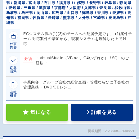
県 / 新潟県 / 富山県 / 石川県 / 福井県 / 山梨県 / 長野県 / 岐阜県 / 静岡県
/ 愛知県 / 三重県 / 滋賀県 / 京都府 / 大阪府 / 兵庫県 / 奈良県 / 和歌山県 /
鳥取県 / 島根県 / 岡山県 / 広島県 / 山口県 / 徳島県 / 香川県 / 愛媛県 / 高
知県 / 福岡県 / 佐賀県 / 長崎県 / 熊本県 / 大分県 / 宮崎県 / 鹿児島県 / 沖
縄県
ECシステム課の(1)(3)のチームへの配属予定です。 (1)案件チ
ーム 対応案件の増加から、現状システムを理解した上で対
応…
仕事
内容
・VisualStudio（VB.net、C#いずれか） / SQL のご
必須
経験 ・…
応募
資格
事業内容：グループ会社の経営企画・管理ならびに子会社の
管理業務 ・DVD/CDレン…
会社
概要
気になる
詳細を見る
掲載期間：26/08/08～26/08/21