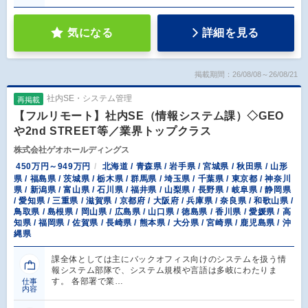
気になる
詳細を見る
掲載期間：26/08/08～26/08/21
社内SE・システム管理
再掲載
【フルリモート】社内SE（情報システム課）◇GEO
や2nd STREET等／業界トップクラス
株式会社ゲオホールディングス
450万円～949万円
北海道 / 青森県 / 岩手県 / 宮城県 / 秋田県 / 山形
県 / 福島県 / 茨城県 / 栃木県 / 群馬県 / 埼玉県 / 千葉県 / 東京都 / 神奈川
県 / 新潟県 / 富山県 / 石川県 / 福井県 / 山梨県 / 長野県 / 岐阜県 / 静岡県
/ 愛知県 / 三重県 / 滋賀県 / 京都府 / 大阪府 / 兵庫県 / 奈良県 / 和歌山県 /
鳥取県 / 島根県 / 岡山県 / 広島県 / 山口県 / 徳島県 / 香川県 / 愛媛県 / 高
知県 / 福岡県 / 佐賀県 / 長崎県 / 熊本県 / 大分県 / 宮崎県 / 鹿児島県 / 沖
縄県
課全体としては主にバックオフィス向けのシステムを扱う情
報システム部隊で、システム規模や言語は多岐にわたりま
す。 各部署で業…
仕事
内容