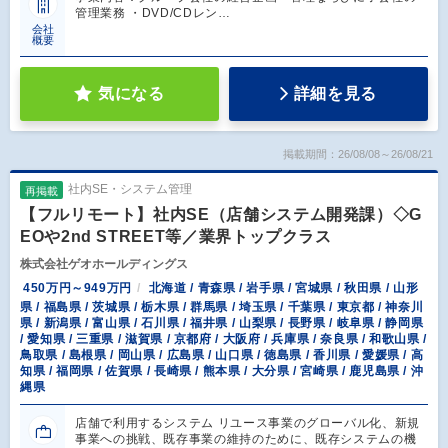
管理業務 ・DVD/CDレン…
会社
概要
気になる
詳細を見る
掲載期間：26/08/08～26/08/21
社内SE・システム管理
再掲載
【フルリモート】社内SE（店舗システム開発課）◇G
EOや2nd STREET等／業界トップクラス
株式会社ゲオホールディングス
450万円～949万円
北海道 / 青森県 / 岩手県 / 宮城県 / 秋田県 / 山形
県 / 福島県 / 茨城県 / 栃木県 / 群馬県 / 埼玉県 / 千葉県 / 東京都 / 神奈川
県 / 新潟県 / 富山県 / 石川県 / 福井県 / 山梨県 / 長野県 / 岐阜県 / 静岡県
/ 愛知県 / 三重県 / 滋賀県 / 京都府 / 大阪府 / 兵庫県 / 奈良県 / 和歌山県 /
鳥取県 / 島根県 / 岡山県 / 広島県 / 山口県 / 徳島県 / 香川県 / 愛媛県 / 高
知県 / 福岡県 / 佐賀県 / 長崎県 / 熊本県 / 大分県 / 宮崎県 / 鹿児島県 / 沖
縄県
店舗で利用するシステム リユース事業のグローバル化、新規
事業への挑戦、既存事業の維持のために、既存システムの機