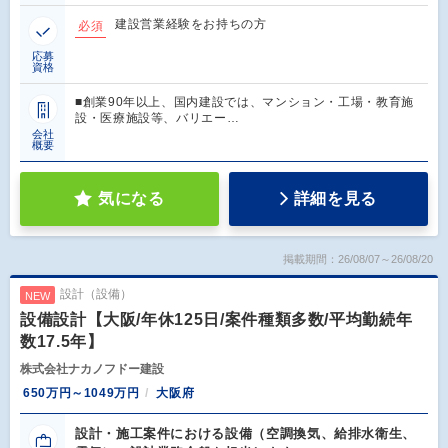
建設営業経験をお持ちの方
必須
応募
資格
■創業90年以上、国内建設では、マンション・工場・教育施
設・医療施設等、バリエー…
会社
概要
気になる
詳細を見る
掲載期間：26/08/07～26/08/20
設計（設備）
NEW
設備設計【大阪/年休125日/案件種類多数/平均勤続年
数17.5年】
株式会社ナカノフドー建設
650万円～1049万円
大阪府
設計・施工案件における設備（空調換気、給排水衛生、