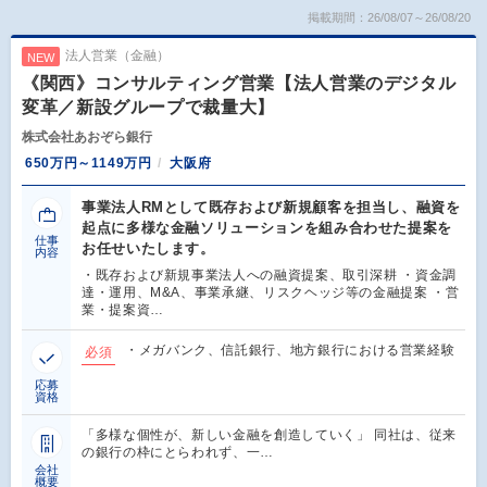
掲載期間：26/08/07～26/08/20
法人営業（金融）
NEW
《関西》コンサルティング営業【法人営業のデジタル
変革／新設グループで裁量大】
株式会社あおぞら銀行
650万円～1149万円
大阪府
事業法人RMとして既存および新規顧客を担当し、融資を
起点に多様な金融ソリューションを組み合わせた提案を
仕事
お任せいたします。
内容
・既存および新規事業法人への融資提案、取引深耕 ・資金調
達・運用、M&A、事業承継、リスクヘッジ等の金融提案 ・営
業・提案資…
・メガバンク、信託銀行、地方銀行における営業経験
必須
応募
資格
「多様な個性が、新しい金融を創造していく」 同社は、従来
の銀行の枠にとらわれず、一…
会社
概要