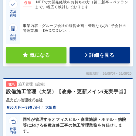
.NETでの開発経験をお持ちの方（第二新卒～ベテラン
必須
まで、幅広く検討しております…
応募
資格
事業内容：グループ会社の経営企画・管理ならびに子会社の
管理業務 ・DVD/CDレン…
会社
概要
気になる
詳細を見る
掲載期間：26/08/07～26/08/20
施工管理（設備）
NEW
設備施工管理（大阪）【改修・更新メイン/充実手当】
星光ビル管理株式会社
650万円～899万円
大阪府
同社が管理するオフィスビル・商業施設・ホテル・病院
等における各種改修工事の施工管理業務をお任せしま
仕事
す。
内容