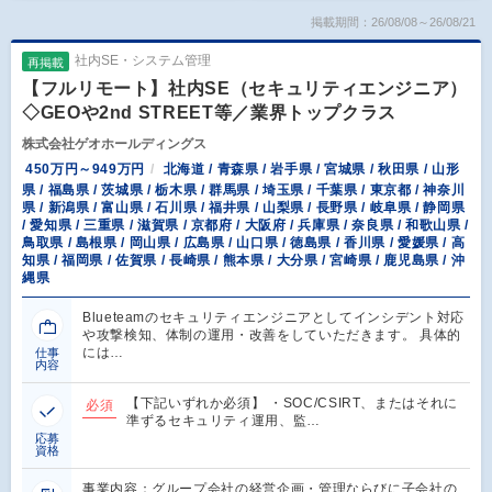
掲載期間：26/08/08～26/08/21
社内SE・システム管理
再掲載
【フルリモート】社内SE（セキュリティエンジニア）
◇GEOや2nd STREET等／業界トップクラス
株式会社ゲオホールディングス
450万円～949万円
北海道 / 青森県 / 岩手県 / 宮城県 / 秋田県 / 山形
県 / 福島県 / 茨城県 / 栃木県 / 群馬県 / 埼玉県 / 千葉県 / 東京都 / 神奈川
県 / 新潟県 / 富山県 / 石川県 / 福井県 / 山梨県 / 長野県 / 岐阜県 / 静岡県
/ 愛知県 / 三重県 / 滋賀県 / 京都府 / 大阪府 / 兵庫県 / 奈良県 / 和歌山県 /
鳥取県 / 島根県 / 岡山県 / 広島県 / 山口県 / 徳島県 / 香川県 / 愛媛県 / 高
知県 / 福岡県 / 佐賀県 / 長崎県 / 熊本県 / 大分県 / 宮崎県 / 鹿児島県 / 沖
縄県
Blueteamのセキュリティエンジニアとしてインシデント対応
や攻撃検知、体制の運用・改善をしていただきます。 具体的
には…
仕事
内容
【下記いずれか必須】 ・SOC/CSIRT、またはそれに
必須
準ずるセキュリティ運用、監…
応募
資格
事業内容：グループ会社の経営企画・管理ならびに子会社の