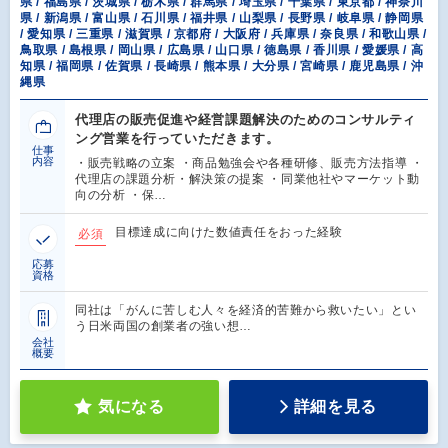
県 / 福島県 / 茨城県 / 栃木県 / 群馬県 / 埼玉県 / 千葉県 / 東京都 / 神奈川
県 / 新潟県 / 富山県 / 石川県 / 福井県 / 山梨県 / 長野県 / 岐阜県 / 静岡県
/ 愛知県 / 三重県 / 滋賀県 / 京都府 / 大阪府 / 兵庫県 / 奈良県 / 和歌山県 /
鳥取県 / 島根県 / 岡山県 / 広島県 / 山口県 / 徳島県 / 香川県 / 愛媛県 / 高
知県 / 福岡県 / 佐賀県 / 長崎県 / 熊本県 / 大分県 / 宮崎県 / 鹿児島県 / 沖
縄県
代理店の販売促進や経営課題解決のためのコンサルティ
ング営業を行っていただきます。
仕事
内容
・販売戦略の立案 ・商品勉強会や各種研修、販売方法指導 ・
代理店の課題分析・解決策の提案 ・同業他社やマーケット動
向の分析 ・保…
目標達成に向けた数値責任をおった経験
必須
応募
資格
同社は「がんに苦しむ人々を経済的苦難から救いたい」とい
う日米両国の創業者の強い想…
会社
概要
気になる
詳細を見る