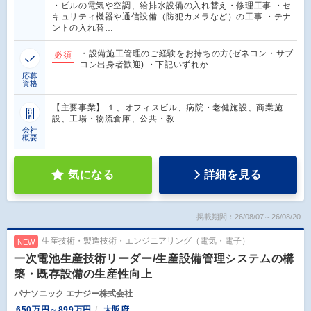
・ビルの電気や空調、給排水設備の入れ替え・修理工事 ・セ
キュリティ機器や通信設備（防犯カメラなど）の工事 ・テナ
ントの入れ替…
・設備施工管理のご経験をお持ちの方(ゼネコン・サブ
必須
コン出身者歓迎) ・下記いずれか…
応募
資格
【主要事業】 １、オフィスビル、病院・老健施設、商業施
設、工場・物流倉庫、公共・教…
会社
概要
気になる
詳細を見る
掲載期間：26/08/07～26/08/20
生産技術・製造技術・エンジニアリング（電気・電子）
NEW
一次電池生産技術リーダー/生産設備管理システムの構
築・既存設備の生産性向上
パナソニック エナジー株式会社
650万円～899万円
大阪府