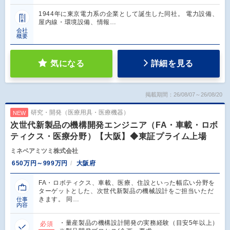
1944年に東京電力系の企業として誕生した同社。 電力設備、
屋内線・環境設備、情報…
会社
概要
気になる
詳細を見る
掲載期間：26/08/07～26/08/20
研究・開発（医療用具・医療機器）
NEW
次世代新製品の機構開発エンジニア（FA・車載・ロボ
ティクス・医療分野）【大阪】◆東証プライム上場
ミネベアミツミ株式会社
650万円～999万円
大阪府
FA・ロボティクス、車載、医療、住設といった幅広い分野を
ターゲットとした、次世代新製品の機械設計をご担当いただ
きます。 同…
仕事
内容
・量産製品の機構設計開発の実務経験（目安5年以上）
必須