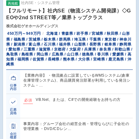
社内SE・システム管理
再掲載
【フルリモート】社内SE（物流システム開発課）◇G
EOや2nd STREET等／業界トップクラス
株式会社ゲオホールディングス
450万円～949万円
北海道 / 青森県 / 岩手県 / 宮城県 / 秋田県 / 山形
県 / 福島県 / 茨城県 / 栃木県 / 群馬県 / 埼玉県 / 千葉県 / 東京都 / 神奈川
県 / 新潟県 / 富山県 / 石川県 / 福井県 / 山梨県 / 長野県 / 岐阜県 / 静岡県
/ 愛知県 / 三重県 / 滋賀県 / 京都府 / 大阪府 / 兵庫県 / 奈良県 / 和歌山県 /
鳥取県 / 島根県 / 岡山県 / 広島県 / 山口県 / 徳島県 / 香川県 / 愛媛県 / 高
知県 / 福岡県 / 佐賀県 / 長崎県 / 熊本県 / 大分県 / 宮崎県 / 鹿児島県 / 沖
縄県
【業務内容】 ・物流拠点に設置しているWMSシステム(倉庫
在庫管理システム)、商品購買発注部署が利用している発注シ
ステム・…
仕事
内容
VB.Net、または、C#での開発経験をお持ちの方
必須
応募
資格
事業内容：グループ会社の経営企画・管理ならびに子会社の
管理業務 ・DVD/CDレン…
会社
概要