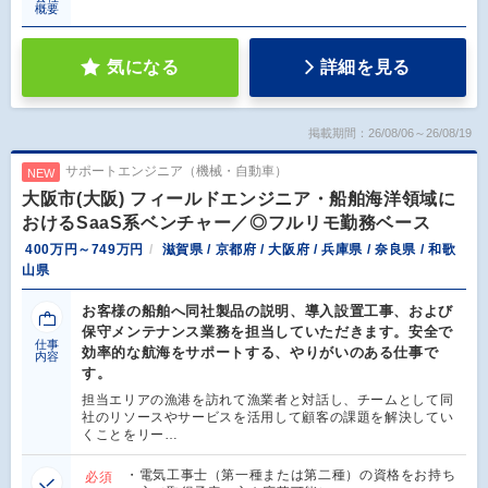
概要
気になる
詳細を見る
掲載期間：26/08/06～26/08/19
サポートエンジニア（機械・自動車）
NEW
大阪市(大阪) フィールドエンジニア・船舶海洋領域に
おけるSaaS系ベンチャー／◎フルリモ勤務ベース
400万円～749万円
滋賀県 / 京都府 / 大阪府 / 兵庫県 / 奈良県 / 和歌
山県
お客様の船舶へ同社製品の説明、導入設置工事、および
保守メンテナンス業務を担当していただきます。安全で
仕事
効率的な航海をサポートする、やりがいのある仕事で
内容
す。
担当エリアの漁港を訪れて漁業者と対話し、チームとして同
社のリソースやサービスを活用して顧客の課題を解決してい
くことをリー…
・電気工事士（第一種または第二種）の資格をお持ち
必須