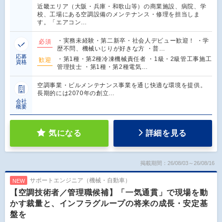
近畿エリア（大阪・兵庫・和歌山等）の商業施設、病院、学
校、工場にある空調設備のメンテナンス・修理を担当しま
す。「エアコン…
・実務未経験・第二新卒・社会人デビュー歓迎！ ・学
必須
歴不問、機械いじりが好きな方 ・普…
応募
・第1種・第2種冷凍機械責任者 ・1級・2級管工事施工
歓迎
資格
管理技士 ・第1種・第2種電気…
空調事業・ビルメンテナンス事業を通じ快適な環境を提供。
長期的には2070年の創立…
会社
概要
気になる
詳細を見る
掲載期間：26/08/03～26/08/16
サポートエンジニア（機械・自動車）
NEW
【空調技術者／管理職候補】「一気通貫」で現場を動
かす裁量と、インフラグループの将来の成長・安定基
盤を