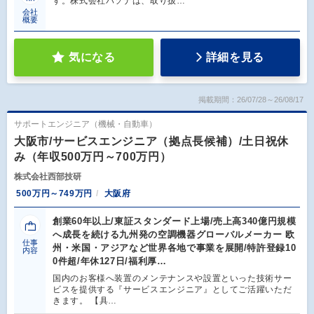
す。株式会社パソナは、取り扱…
会社
概要
気になる
詳細を見る
掲載期間：26/07/28～26/08/17
サポートエンジニア（機械・自動車）
大阪市/サービスエンジニア（拠点長候補）/土日祝休
み（年収500万円～700万円）
株式会社西部技研
500万円～749万円
大阪府
創業60年以上/東証スタンダード上場/売上高340億円規模
へ成長を続ける九州発の空調機器グローバルメーカー 欧
仕事
州・米国・アジアなど世界各地で事業を展開/特許登録10
内容
0件超/年休127日/福利厚…
国内のお客様へ装置のメンテナンスや設置といった技術サー
ビスを提供する『サービスエンジニア』としてご活躍いただ
きます。 【具…