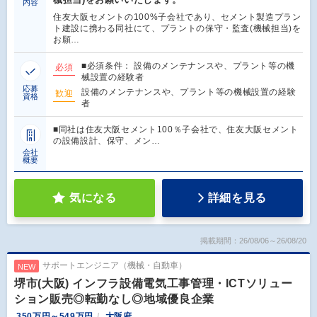
内容
住友大阪セメントの100%子会社であり、セメント製造プラン
ト建設に携わる同社にて、プラントの保守・監査(機械担当)を
お願…
■必須条件： 設備のメンテナンスや、プラント等の機
必須
械設置の経験者
応募
設備のメンテナンスや、プラント等の機械設置の経験
歓迎
資格
者
■同社は住友大阪セメント100％子会社で、住友大阪セメント
の設備設計、保守、メン…
会社
概要
気になる
詳細を見る
掲載期間：26/08/06～26/08/20
サポートエンジニア（機械・自動車）
NEW
堺市(大阪) インフラ設備電気工事管理・ICTソリュー
ション販売◎転勤なし◎地域優良企業
350万円～549万円
大阪府