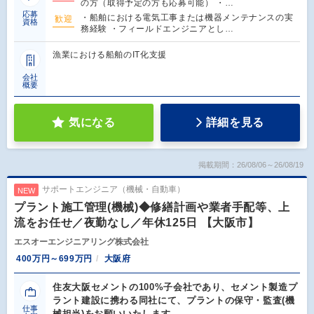
の方（取得予定の方も応募可能） ・…
応募
・船舶における電気工事または機器メンテナンスの実
歓迎
資格
務経験 ・フィールドエンジニアとし…
漁業における船舶のIT化支援
会社
概要
気になる
詳細を見る
掲載期間：26/08/06～26/08/19
サポートエンジニア（機械・自動車）
NEW
プラント施工管理(機械)◆修繕計画や業者手配等、上
流をお任せ／夜勤なし／年休125日 【大阪市】
エスオーエンジニアリング株式会社
400万円～699万円
大阪府
住友大阪セメントの100%子会社であり、セメント製造プ
ラント建設に携わる同社にて、プラントの保守・監査(機
仕事
械担当)をお願いいたします。