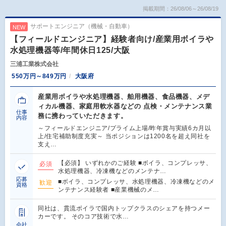
掲載期間：26/08/06～26/08/19
サポートエンジニア（機械・自動車）
NEW
【フィールドエンジニア】経験者向け/産業用ボイラや
水処理機器等/年間休日125/大阪
三浦工業株式会社
550万円～849万円
大阪府
産業用ボイラや水処理機器、舶用機器、食品機器、メデ
ィカル機器、家庭用軟水器などの 点検・メンテナンス業
仕事
務に携わっていただきます。
内容
～フィールドエンジニア/プライム上場/昨年賞与実績6カ月以
上/住宅補助制度充実～ 当ポジションは1200名を超え同社を
支え…
【必須】 いずれかのご経験 ■ボイラ、コンプレッサ、
必須
水処理機器、冷凍機などのメンテナ…
応募
■ボイラ、コンプレッサ、水処理機器、冷凍機などのメ
歓迎
資格
ンテナンス経験者 ■産業機械のメ…
同社は、貫流ボイラで国内トップクラスのシェアを持つメー
カーです。 そのコア技術で水…
会社