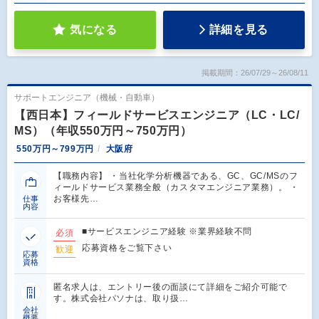
気になる
詳細を見る
掲載期間：26/07/29～26/08/11
サポートエンジニア（機械・自動車）
【西日本】フィールドサービスエンジニア（LC・LC/
MS）（年収550万円～750万円）
550万円～799万円
大阪府
【職務内容】 ・当社化学分析機器である、GC、GC/MSのフ
ィールドサービス業務全般（カスタマエンジニア業務）。 ・
お客様先…
仕事
内容
■サービスエンジニア経験 ※業界経験不問
必須
応募資格をご覧下さい
歓迎
応募
資格
匿名求人は、エントリー後の面談にて詳細をご紹介可能で
す。株式会社パソナは、取り扱…
会社
概要