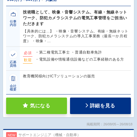
技術職として、映像・音響システム、有線・無線ネット
ワーク、防犯カメラシステムの電気工事管理をご担当い
仕事
ただきます
内容
【具体的には…】 ・映像・音響システム、有線・無線ネット
ワーク、防犯カメラシステムの導入工事業務（最長一か月程
度） ・映像・…
・第二種電気工事士 ・普通自動車免許
必須
・電気設備や情報通信設備などの工事経験のある方
歓迎
応募
資格
教育機関様向けICTソリューションの販売
会社
概要
気になる
詳細を見る
掲載期間：26/08/05～26/08/18
サポートエンジニア（機械・自動車）
NEW