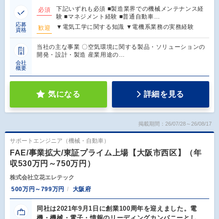
下記いずれも必須 ■製造業界での機械メンテナンス経
必須
験 ■マネジメント経験 ■普通自動車…
応募
▼電気工学に関する知識 ▼電機系業務の実務経験
歓迎
資格
当社の主な事業 〇空気環境に関する製品・ソリューションの
開発・設計・製造 産業用途の…
会社
概要
気になる
詳細を見る
掲載期間：26/07/28～26/08/17
サポートエンジニア（機械・自動車）
FAE/事業拡大/東証プライム上場【大阪市西区】（年
収530万円～750万円）
株式会社立花エレテック
500万円～799万円
大阪府
同社は2021年9月1日に創業100周年を迎えました。電
機・機械・電子・情報のリーディングカンパニーとし