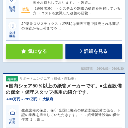
募をお待ちしております。 ・製造…
応募
【経験者枠】 ・システムや制御の構造を理解している
歓迎
資格
⽅ ・コストを意識した改善の経験 ・…
JP楽天ロジスティクス（JPRL)は楽天市場で販売される商品
の保管から出荷までを…
会社
概要
気になる
詳細を見る
掲載期間：26/08/03～26/08/30
サポートエンジニア（機械・自動車）
再掲載
■国内シェア50％以上の紙管メーカーです。■生産設備
の保全・保守スタッフ採用の紹介です。
400万円～799万円
大阪府
生産設備の保全、保守 全国11拠点の紙管製造設備に係る、下
記の業務を担当していただきます。 １．紙管製造設備の保全
作業 ２．紙…
仕事
内容