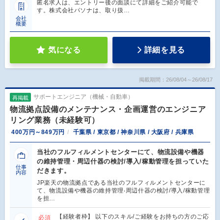
匿名求人は、エントリー後の面談にて詳細をご紹介可能で
す。株式会社パソナは、取り扱…
会社
概要
気になる
詳細を見る
掲載期間：26/08/04～26/08/17
サポートエンジニア（機械・自動車）
再掲載
物流拠点設備のメンテナンス・企画運営のエンジニア
リング業務（未経験可）
400万円～849万円
千葉県 / 東京都 / 神奈川県 / 大阪府 / 兵庫県
当社のフルフィルメントセンターにて、物流設備や機器
の維持管理・周辺什器の検討/導⼊/稼動管理を担っていた
仕事
だきます。
内容
JP楽天の物流拠点である当社のフルフィルメントセンターに
て、物流設備や機器の維持管理‧周辺什器の検討/導⼊/稼動管理
を担…
【経験者枠】 以下のスキル/ご経験をお持ちの⽅のご応
必須