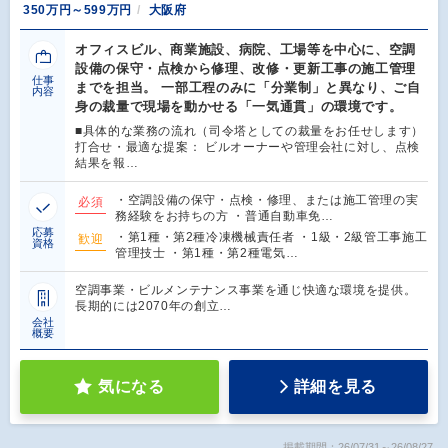
350万円～599万円
大阪府
オフィスビル、商業施設、病院、工場等を中心に、空調
設備の保守・点検から修理、改修・更新工事の施工管理
仕事
までを担当。 一部工程のみに「分業制」と異なり、ご自
内容
身の裁量で現場を動かせる「一気通貫」の環境です。
■具体的な業務の流れ（司令塔としての裁量をお任せします）
打合せ・最適な提案： ビルオーナーや管理会社に対し、点検
結果を報…
・空調設備の保守・点検・修理、または施工管理の実
必須
務経験をお持ちの方 ・普通自動車免…
応募
・第1種・第2種冷凍機械責任者 ・1級・2級管工事施工
歓迎
資格
管理技士 ・第1種・第2種電気…
空調事業・ビルメンテナンス事業を通じ快適な環境を提供。
長期的には2070年の創立…
会社
概要
気になる
詳細を見る
掲載期間：26/07/31～26/08/27