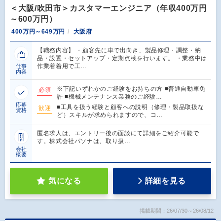
＜大阪/吹田市＞カスタマーエンジニア（年収400万円
～600万円）
400万円～649万円
大阪府
【職務内容】 ・顧客先に車で出向き、製品修理・調整・納
品・設置・セットアップ・定期点検を行います。 ・業務中は
作業着着用で工…
仕事
内容
※下記いずれかのご経験をお持ちの方 ■普通自動車免
必須
許 ■機械メンテナンス業務のご経験…
応募
■工具を扱う経験と顧客への説明（修理・製品取扱な
歓迎
資格
ど）スキルが求められますので、コ…
匿名求人は、エントリー後の面談にて詳細をご紹介可能で
す。株式会社パソナは、取り扱…
会社
概要
気になる
詳細を見る
掲載期間：26/07/30～26/08/12