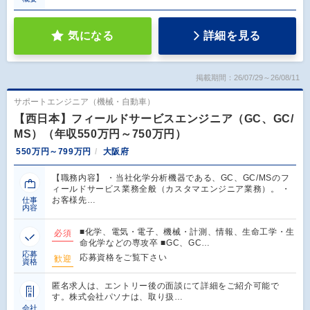
気になる
詳細を見る
掲載期間：26/07/29～26/08/11
サポートエンジニア（機械・自動車）
【西日本】フィールドサービスエンジニア（GC、GC/
MS）（年収550万円～750万円）
550万円～799万円
大阪府
【職務内容】 ・当社化学分析機器である、GC、GC/MSのフ
ィールドサービス業務全般（カスタマエンジニア業務）。 ・
お客様先…
仕事
内容
■化学、電気・電子、機械・計測、情報、生命工学・生
必須
命化学などの専攻卒 ■GC、GC…
応募
応募資格をご覧下さい
歓迎
資格
匿名求人は、エントリー後の面談にて詳細をご紹介可能で
す。株式会社パソナは、取り扱…
会社