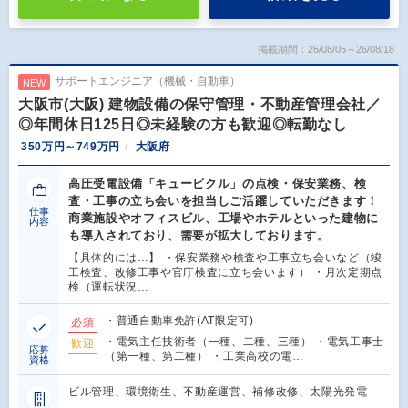
掲載期間：26/08/05～26/08/18
サポートエンジニア（機械・自動車）
NEW
大阪市(大阪) 建物設備の保守管理・不動産管理会社／
◎年間休日125日◎未経験の方も歓迎◎転勤なし
350万円～749万円
大阪府
高圧受電設備「キュービクル」の点検・保安業務、検
査・工事の立ち会いを担当しご活躍していただきます！
仕事
商業施設やオフィスビル、工場やホテルといった建物に
内容
も導入されており、需要が拡大しております。
【具体的には…】 ・保安業務や検査や工事立ち会いなど（竣
工検査、改修工事や官庁検査に立ち会います） ・月次定期点
検（運転状況…
・普通自動車免許(AT限定可)
必須
・電気主任技術者（一種、二種、三種） ・電気工事士
歓迎
応募
（第一種、第二種） ・工業高校の電…
資格
ビル管理、環境衛生、不動産運営、補修改修、太陽光発電