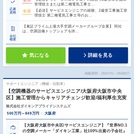
必須
管理技士または第二種電気工事士…
応募
【必須】サービスエンジニアの経験、2級管工事施工管
歓迎
資格
理技士 第二種電気工事士等のお…
【東証プライム上場大手空調メーカーグループ企業】 同社
は、空調設備トップシェアを誇…
会社
概要
気になる
詳細を見る
掲載期間：26/07/31～26/08/27
サポートエンジニア（機械・自動車）
【空調機器のサービスエンジニア/大阪府大阪市中央
区】施工管理からキャリアチェンジ歓迎/福利厚生充実
株式会社ダイキンアプライドシステムズ
500万円～849万円
大阪府
【大阪府大阪市中央区/サービスエンジニア】『世界NO.1
の空調メーカー「ダイキン工業」社100%出資の子会社』