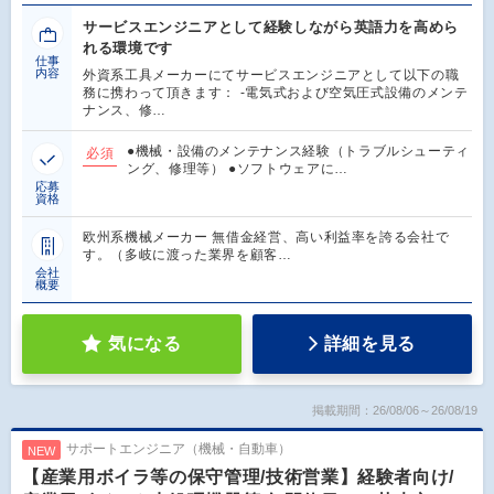
サービスエンジニアとして経験しながら英語力を高めら
れる環境です
仕事
内容
外資系工具メーカーにてサービスエンジニアとして以下の職
務に携わって頂きます： -電気式および空気圧式設備のメンテ
ナンス、修…
●機械・設備のメンテナンス経験（トラブルシューティ
必須
ング、修理等） ●ソフトウェアに…
応募
資格
欧州系機械メーカー 無借金経営、高い利益率を誇る会社で
す。（多岐に渡った業界を顧客…
会社
概要
気になる
詳細を見る
掲載期間：26/08/06～26/08/19
サポートエンジニア（機械・自動車）
NEW
【産業用ボイラ等の保守管理/技術営業】経験者向け/