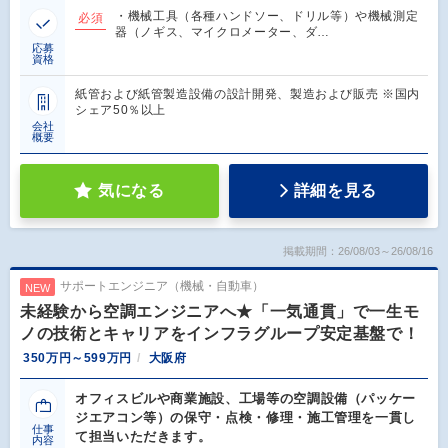
・機械工具（各種ハンドソー、ドリル等）や機械測定
必須
器（ノギス、マイクロメーター、ダ…
応募
資格
紙管および紙管製造設備の設計開発、製造および販売 ※国内
シェア50％以上
会社
概要
気になる
詳細を見る
掲載期間：26/08/03～26/08/16
サポートエンジニア（機械・自動車）
NEW
未経験から空調エンジニアへ★「一気通貫」で一生モ
ノの技術とキャリアをインフラグループ安定基盤で！
350万円～599万円
大阪府
オフィスビルや商業施設、工場等の空調設備（パッケー
ジエアコン等）の保守・点検・修理・施工管理を一貫し
仕事
て担当いただきます。
内容