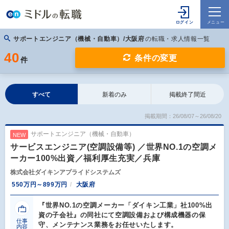
サポートエンジニア（機械・自動車）/大阪府
の転職・求人情報一覧
40
条件の変更
件
すべて
新着のみ
掲載終了間近
掲載期間：26/08/07～26/08/20
サポートエンジニア（機械・自動車）
NEW
サービスエンジニア(空調設備等) ／世界NO.1の空調メ
ーカー100%出資／福利厚生充実／兵庫
株式会社ダイキンアプライドシステムズ
550万円～899万円
大阪府
『世界NO.1の空調メーカー「ダイキン工業」社100%出
資の子会社』の同社にて空調設備および構成機器の保
仕事
守、メンテナンス業務をお任せいたします。
内容