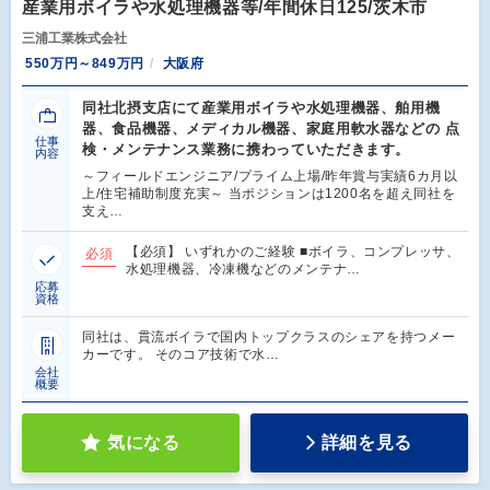
産業用ボイラや水処理機器等/年間休日125/茨木市
三浦工業株式会社
550万円～849万円
大阪府
同社北摂支店にて産業用ボイラや水処理機器、舶用機
器、食品機器、メディカル機器、家庭用軟水器などの 点
仕事
検・メンテナンス業務に携わっていただきます。
内容
～フィールドエンジニア/プライム上場/昨年賞与実績6カ月以
上/住宅補助制度充実～ 当ポジションは1200名を超え同社を
支え…
【必須】 いずれかのご経験 ■ボイラ、コンプレッサ、
必須
水処理機器、冷凍機などのメンテナ…
応募
資格
同社は、貫流ボイラで国内トップクラスのシェアを持つメー
カーです。 そのコア技術で水…
会社
概要
気になる
詳細を見る