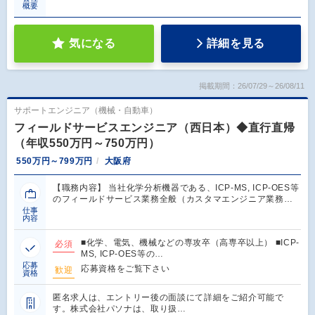
概要
気になる
詳細を見る
掲載期間：26/07/29～26/08/11
サポートエンジニア（機械・自動車）
フィールドサービスエンジニア（西日本）◆直行直帰
（年収550万円～750万円）
550万円～799万円
大阪府
【職務内容】 当社化学分析機器である、ICP-MS, ICP-OES等
のフィールドサービス業務全般（カスタマエンジニア業務…
仕事
内容
■化学、電気、機械などの専攻卒（高専卒以上） ■ICP-
必須
MS, ICP-OES等の…
応募
応募資格をご覧下さい
歓迎
資格
匿名求人は、エントリー後の面談にて詳細をご紹介可能で
す。株式会社パソナは、取り扱…