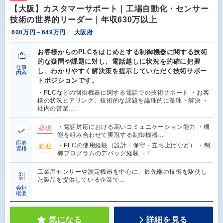
【大阪】カスタマーサポート｜工場自動化・センサー
技術の世界的リーダー｜年収630万以上
600万円～649万円
大阪府
お客様からのPLCをはじめとする制御機器に関する技術
的な疑問や課題に対し、電話越しに状況を的確に把握
仕事
し、わかりやすく解決策を提示していただく技術サポー
内容
トポジションです。
・PLCなどの制御機器に関する電話での技術サポート ・お客
様の状況ヒアリング、技術的な課題を論理的に整理・解決 ・
社内の営業…
・電話対応における高いコミュニケーション能力 ・機
必須
能を組み合わせて実現する制御機器…
応募
・PLCの使用経験（設計・保守・立ち上げなど） ・制
歓迎
資格
御プログラムのデバッグ経験 ・F…
工業用センサーや測定機器を中心に、最先端の技術を駆使し
た製品を提供している企業で…
会社
概要
気になる
詳細を見る