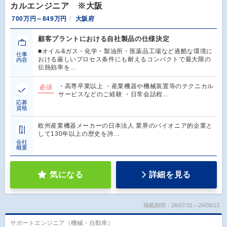
カルエンジニア ※大阪
700万円～849万円
大阪府
顧客プラントにおける自社製品の仕様決定
■オイル&ガス・化学・製油所・医薬品工場など過酷な環境に
仕事
おける厳しいプロセス条件にも耐えるコンパクトで最大限の
内容
伝熱効率を…
・高専卒業以上 ・産業機器や機械装置等のテクニカル
必須
サービスなどのご経験 ・日常会話程…
応募
資格
欧州産業機器メーカーの日本法人 業界のパイオニア的企業と
して130年以上の歴史を誇…
会社
概要
気になる
詳細を見る
掲載期間：26/07/31～26/08/13
サポートエンジニア（機械・自動車）