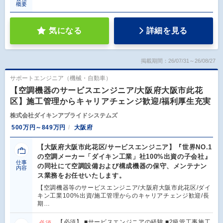
概要
気になる
詳細を見る
掲載期間：26/07/31～26/08/27
サポートエンジニア（機械・自動車）
【空調機器のサービスエンジニア/大阪府大阪市此花
区】施工管理からキャリアチェンジ歓迎/福利厚生充実
株式会社ダイキンアプライドシステムズ
500万円～849万円
大阪府
【大阪府大阪市此花区/サービスエンジニア】『世界NO.1
の空調メーカー「ダイキン工業」社100%出資の子会社』
仕事
の同社にて空調設備および構成機器の保守、メンテナン
内容
ス業務をお任せいたします。
【空調機器等のサービスエンジニア/大阪府大阪市此花区/ダイ
キン工業100%出資/施工管理からのキャリアチェンジ歓迎/長
期…
【必須】 ■サービスエンジニアの経験 ■2級管工事施工