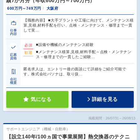
績7か月分（年収600万円～700万円）
600万円～749万円
大阪府
【職務内容】 ■大手プラントや工場に向けて、メンテナンス積
算,見積,材料手配を行い、点検・メンテナンス・修理まで一貫
して実…
仕事
内容
■設備や機械のメンテナンス経験
必須
■メンテナンス積算,見積,材料手配～点検・メンテナン
歓迎
応募
ス・修理までの一貫したご経験…
資格
匿名求人は、エントリー後の面談にて詳細をご紹介可能で
す。株式会社パソナは、取り扱…
会社
概要
気になる
詳細を見る
掲載期間：26/07/31～26/08/13
サポートエンジニア（機械・自動車）
【設立140年/100ヵ国で事業展開】熱交換器のテクニ