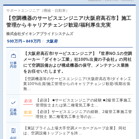
サポートエンジニア（機械・自動車）
【空調機器のサービスエンジニア/大阪府高石市】施工
管理からキャリアチェンジ歓迎/福利厚生充実
株式会社ダイキンアプライドシステムズ
500万円～849万円
大阪府
【大阪府高石市/サービスエンジニア】『世界NO.1の空調
メーカー「ダイキン工業」社100%出資の子会社』の同社
仕事
にて空調設備および構成機器の保守、メンテナンス業務
内容
をお任せいたします。
【空調機器等のサービスエンジニア/大阪府高石市/ダイキン工
業100%出資/施工管理からのキャリアチェンジ歓迎/長期出張
無…
【必須】 ■サービスエンジニアの経験 ■2級管工事施工
必須
管理技士または第二種電気工事士…
応募
【必須】サービスエンジニアの経験、2級管工事施工管
歓迎
資格
理技士 第二種電気工事士等のお…
【東証プライム上場大手空調メーカーグループ企業】 同社
は、空調設備トップシェアを誇…
会社