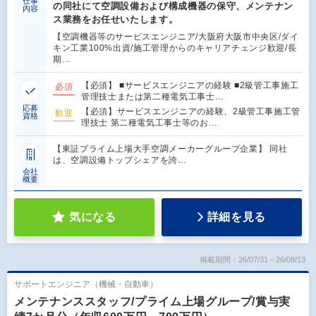
仕事
の同社にて空調設備および構成機器の保守、メンテナン
内容
ス業務をお任せいたします。
【空調機器等のサービスエンジニア/大阪府大阪市中央区/ダイ
キン工業100%出資/施工管理からのキャリアチェンジ歓迎/長
期…
【必須】 ■サービスエンジニアの経験 ■2級管工事施工
必須
管理技士または第二種電気工事士…
応募
【必須】サービスエンジニアの経験、2級管工事施工管
歓迎
資格
理技士 第二種電気工事士等のお…
【東証プライム上場大手空調メーカーグループ企業】 同社
は、空調設備トップシェアを誇…
会社
概要
気になる
詳細を見る
掲載期間：26/07/31～26/08/13
サポートエンジニア（機械・自動車）
メンテナンススタッフ/プライム上場グループ/賞与実