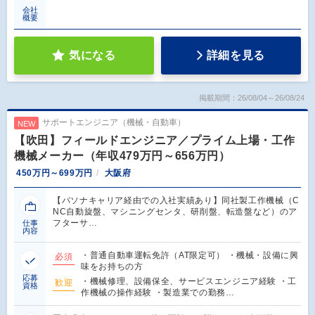
会社
概要
気になる
詳細を見る
掲載期間：26/08/04～26/08/24
サポートエンジニア（機械・自動車）
NEW
【吹田】フィールドエンジニア／プライム上場・工作
機械メーカー（年収479万円～656万円）
450万円～699万円
大阪府
【パソナキャリア経由での入社実績あり】同社製工作機械（C
NC自動旋盤、マシニングセンタ、研削盤、転造盤など）のア
フターサ…
仕事
内容
・普通自動車運転免許（AT限定可） ・機械・設備に興
必須
味をお持ちの方
応募
・機械修理、設備保全、サービスエンジニア経験 ・工
歓迎
資格
作機械の操作経験 ・製造業での勤務…