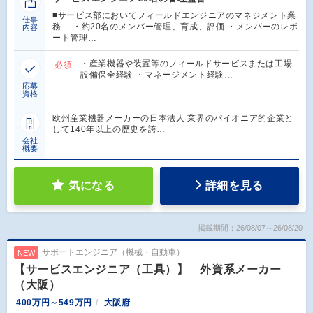
■サービス部においてフィールドエンジニアのマネジメント業
仕事
務 ・約20名のメンバー管理、育成、評価 ・メンバーのレポ
内容
ート管理…
・産業機器や装置等のフィールドサービスまたは工場
必須
設備保全経験 ・マネージメント経験…
応募
資格
欧州産業機器メーカーの日本法人 業界のパイオニア的企業と
して140年以上の歴史を誇…
会社
概要
気になる
詳細を見る
掲載期間：26/08/07～26/08/20
サポートエンジニア（機械・自動車）
NEW
【サービスエンジニア（工具）】 外資系メーカー
（大阪）
400万円～549万円
大阪府