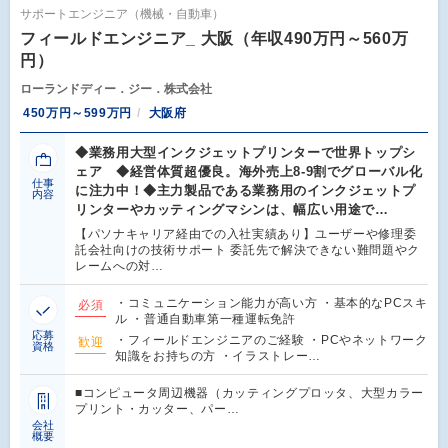
サポートエンジニア（機械・自動車）
フィールドエンジニア_ 大阪（年収490万円～560万
円）
ローランドディー．ジー．株式会社
450万円～599万円
大阪府
◆業務用大型インクジェットプリンターで世界トップシ
ェア ◆経営体質超優良。海外売上8-9割でグローバル化
仕事
に注力中！◆主力製品である業務用のインクジェットプ
内容
リンターやカッティングマシンは、幅広い用途で…
【パソナキャリア経由での入社実績あり】ユーザーや修理委
託会社向けの技術サポート 委託先で解決できない難問題やク
レームへの対…
・コミュニケーション能力が高い方 ・基本的なPCスキ
必須
ル ・普通自動車第一種運転免許
応募
・フィールドエンジニアのご経験 ・PCやネットワーク
歓迎
資格
知識をお持ちの方 ・イラストレー…
■コンピュータ周辺機器（カッティングプロッタ、大型カラー
プリント・カッター、パー…
会社
概要