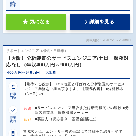
会社
概要
気になる
詳細を見る
掲載期間：26/07/29～26/08/11
サポートエンジニア（機械・自動車）
【大阪】分析装置のサービスエンジニア/土日・深夜対
応なし（年収400万円～900万円）
400万円～949万円
大阪府
【期待する役割】 NMR装置と呼ばれる分析装置のサービスエ
ンジニア業務をご担当頂きます。 【職務内容】 ■分析機器
（NMR）の…
仕事
内容
■サービスエンジニア経験または研究機関での経験 ■分
必須
析装置業界、医療機器メーカー、…
応募
■英語力（読み書き、基礎会話以上）
歓迎
資格
匿名求人は、エントリー後の面談にて詳細をご紹介可能で