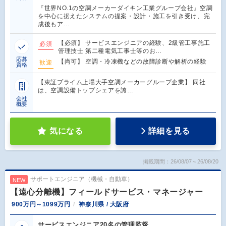
『世界NO.1の空調メーカーダイキン工業グループ会社』空調
を中心に据えたシステムの提案・設計・施工を引き受け、完
成後もア…
【必須】 サービスエンジニアの経験、2級管工事施工
必須
管理技士 第二種電気工事士等のお…
応募
【尚可】 空調・冷凍機などの故障診断や解析の経験
歓迎
資格
【東証プライム上場大手空調メーカーグループ企業】 同社
は、空調設備トップシェアを誇…
会社
概要
気になる
詳細を見る
掲載期間：26/08/07～26/08/20
サポートエンジニア（機械・自動車）
NEW
【遠心分離機】フィールドサービス・マネージャー
900万円～1099万円
神奈川県 / 大阪府
サービスエンジニア20名の管理監督