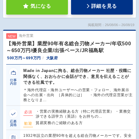
気になる
詳細を見る
掲載期間：26/08/06～26/08/19
海外営業
NEW
【海外営業】業歴90年有名総合刃物メーカー/年収500
～650万円/優良企業/出張ベース/JR福島駅
500万円～699万円
大阪府
Made in Japanに拘る、総合刃物メーカー 社歴・役職に
関係なく、おおらかに会話ができ、意見を伝えることが
仕事
できる社風です。
内容
＊海外代理店・海外ユーザーへの営業・フォロー、海外展示
会への出展・出向 ［具体的には］ ・海外の代理店営業が主
務となりま…
・営業の実務経験ある方（特に代理店営業） ・業務交
必須
渉できる語学力（英語）をお持ちの…
応募
貿易実務のご経験のある方
歓迎
資格
1932年設立の業歴90年を超える総合刃物メーカーです。安全