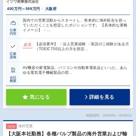
イツワ商事株式会社
400万円～599万円
大阪府
国内での営業活動からスタートし、将来的に海外駐在を担っ
ていただくことを想定したポジションです。 【具体的な業務
イメージ】 ・…
仕事
内容
【必須要件】 ・法人営業経験 ・英語のご経験がある方
必須
（TOEIC750以上の方を想定…
応募
資格
AV機器や家電製品、パソコンや自動車電装品といった、あら
ゆる電気電子機械製品の部…
会社
概要
気になる
詳細を見る
掲載期間：26/08/06～26/08/19
海外営業
NEW
【大阪本社勤務】各種バルブ製品の海外営業および輸