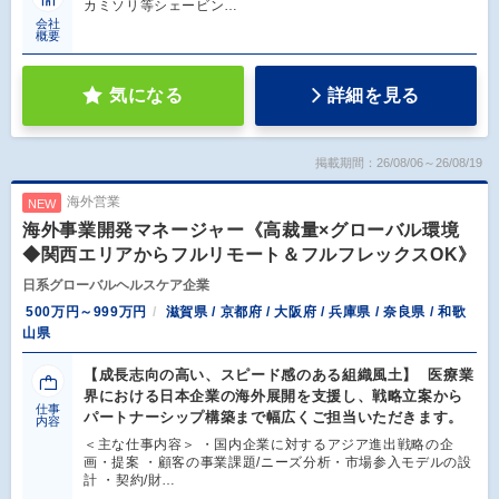
カミソリ等シェービン…
会社
概要
気になる
詳細を見る
掲載期間：26/08/06～26/08/19
海外営業
NEW
海外事業開発マネージャー《高裁量×グローバル環境
◆関西エリアからフルリモート＆フルフレックスOK》
日系グローバルヘルスケア企業
500万円～999万円
滋賀県 / 京都府 / 大阪府 / 兵庫県 / 奈良県 / 和歌
山県
【成長志向の高い、スピード感のある組織風土】 医療業
界における日本企業の海外展開を支援し、戦略立案から
仕事
パートナーシップ構築まで幅広くご担当いただきます。
内容
＜主な仕事内容＞ ・国内企業に対するアジア進出戦略の企
画・提案 ・顧客の事業課題/ニーズ分析・市場参入モデルの設
計 ・契約/財…