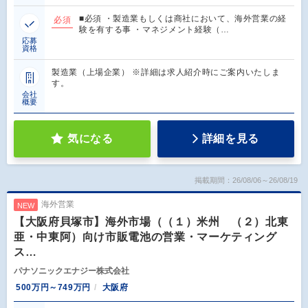
■必須 ・製造業もしくは商社において、海外営業の経
必須
験を有する事 ・マネジメント経験（…
応募
資格
製造業（上場企業） ※詳細は求人紹介時にご案内いたしま
す。
会社
概要
気になる
詳細を見る
掲載期間：26/08/06～26/08/19
海外営業
NEW
【大阪府貝塚市】海外市場（（１）米州 （２）北東
亜・中東阿）向け市販電池の営業・マーケティング
ス…
パナソニックエナジー株式会社
500万円～749万円
大阪府