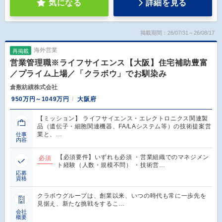
気になる
詳細を見る
掲載期間：26/07/31～26/08/17
海外営業
再掲載
営業管理職※ライフサイエンス【大阪】住宅補助豊富
／プライム上場／「クラボウ」でお馴染み
倉敷紡績株式会社
950万円～1049万円
大阪府
【ミッション】 ライフサイエンス・エレクトロニクス関連製
品（遺伝子・細胞関連機器、FA/LAシステム等）の技術提案営
業と、…
仕事
内容
【必須要件】いずれも必須 ・営業組織でのマネジメン
必須
ト経験（人数・規模不問） ・技術営…
応募
資格
クラボウグループは、創業以来、いつの時代も常に一歩先を
見据え、新たな挑戦をするこ…
会社
概要