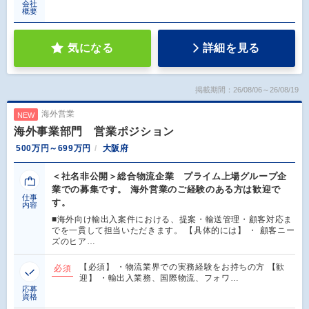
会社
概要
気になる
詳細を見る
掲載期間：26/08/06～26/08/19
海外営業
NEW
海外事業部門 営業ポジション
500万円～699万円
大阪府
＜社名非公開＞総合物流企業 プライム上場グループ企
業での募集です。 海外営業のご経験のある方は歓迎で
仕事
す。
内容
■海外向け輸出入案件における、提案・輸送管理・顧客対応ま
でを一貫して担当いただきます。 【具体的には】 ・ 顧客ニー
ズのヒア…
【必須】 ・物流業界での実務経験をお持ちの方 【歓
必須
迎】 ・輸出入業務、国際物流、フォワ…
応募
資格