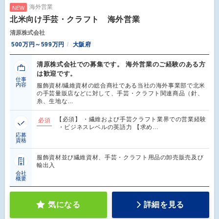
海外営業
NEW
北米向け手芸・クラフト 海外営業
清原株式会社
500万円～599万円
大阪府
清原株式会社での募集です。 海外営業のご経験のある方
は歓迎です。
仕事
内容
服飾資材/繊維資材の総合商社である当社の海外事業部で北米
の手芸量販店などに対して、手芸・クラフト関連商品（針、
糸、生地な…
【必須】 ・繊維および手芸クラフト業界での営業経験
必須
・ビジネスレベルの英語力 【求め…
応募
資格
服飾資材並び繊維資材、手芸・クラフト用品の卸売販売及び
輸出入
会社
概要
気になる
詳細を見る