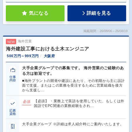
気になる
詳細を見る
掲載期間：26/08/06～26/08/19
海外営業
NEW
海外建設工事における土木エンジニア
500万円～999万円
大阪府
大手企業グループでの募集です。 海外営業のご経験のあ
る方は歓迎です。
仕事
内容
■海外プラントの開発や建設にあたり、その初期から主に設計
面で支援、またはこの業務を受注するために営業組織を後方
から支援し…
【必須】 ・業務上で英語を使用していた、もしくは外
必須
国語でEPC関連の業務経験をされ…
応募
資格
大手企業グループ ※詳細は求人紹介時にご案内いたします。