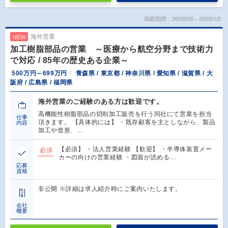
掲載期間：26/08/06～26/08/19
海外営業
NEW
加工樹脂部品の営業 ～医療から航空分野まで技術力
で対応 / 85年の歴史ある企業～
500万円～699万円
青森県 / 東京都 / 神奈川県 / 愛知県 / 滋賀県 / 大
阪府 / 広島県 / 福岡県
海外営業のご経験のある方は歓迎です。
高機能性樹脂部品の切削加工販売を行う同社にて営業を担当
仕事
頂きます。 【具体的には】 ・既存顧客を主としながら、製品
内容
加工や造形、…
【必須】 ・法人営業経験 【歓迎】 ・半導体装置メー
必須
カーの向けの営業経験 ・図面が読める…
応募
資格
非公開 ※詳細は求人紹介時にご案内いたします。
会社
概要