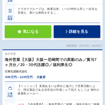
資格
クラボウグループは、創業以来、いつの時代も常に一歩先を
見据え、新たな挑戦をするこ…
会社
概要
気になる
詳細を見る
掲載期間：26/07/30～26/08/12
海外営業
海外営業【大阪】大阪ー尼崎間での異動のみ／賞与7
ヶ月分／20・30代活躍◎／福利厚生◎
日東化成株式会社
600万円～1249万円
大阪府
【ミッション】 直接あるいは商社と協力して営業活動によ
り、同社製品である化学品の市場シェア拡大 もしくは 海外の
接着剤メーカー…
仕事
内容
【必須要件】 ・海外営業のご経験 ・海外出張のご経験
必須