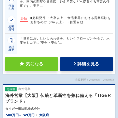
を、国内の問屋や量販店、外食産業などへ提案する営業の仕
事です。安定…
仕事
内容
■必須要件 ・大卒以上 ・食品業界における営業経験を
必須
お持ちの方（3年以上） ・普通自動…
応募
資格
「世界においしいしあわせを」というスローガンを掲げ、水
産物をコアに“安全・安心”…
会社
概要
気になる
詳細を見る
掲載期間：26/08/05～26/08/18
海外営業
再掲載
海外営業【大阪】伝統と革新性を兼ね備える「TIGER
ブランド」
タイガー魔法瓶株式会社
500万円～749万円
大阪府