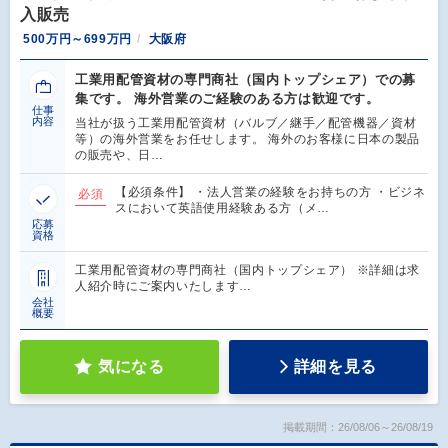
入販売
500万円～699万円
大阪府
工業用配管資材の専門商社（国内トップシェア）での募
集です。 海外営業のご経験のある方は歓迎です。
仕事
内容
当社が扱う工業用配管資材（バルブ／継手／配管機器／資材
等）の海外営業をお任せします。 海外のお客様に日本の製品
の販売や、日…
【必須条件】 ・法人営業の経験をお持ちの方 ・ビジネ
必須
スにおいて英語使用経験ある方（メ…
応募
資格
工業用配管資材の専門商社（国内トップシェア） ※詳細は求
人紹介時にご案内いたします…
会社
概要
気になる
詳細を見る
掲載期間：26/08/06～26/08/19