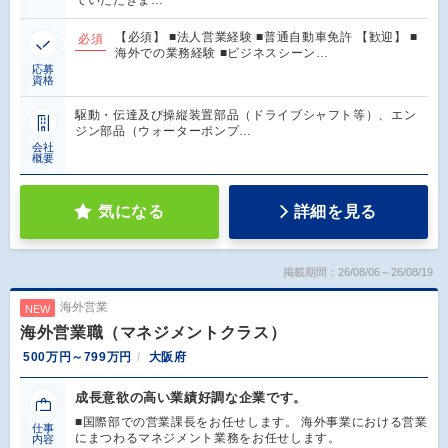
ていただきま…
【必須】 ■法人営業経験 ■普通自動車免許 【歓迎】 ■
必須
海外での業務経験 ■ビジネスシーン…
応募
資格
駆動・伝達及び操縦装置部品（ドライブシャフト等）、エン
ジン部品（ウォーターポンプ…
会社
概要
気になる
詳細を見る
掲載期間：26/08/06～26/08/19
海外営業
NEW
海外営業職（マネジメントクラス）
500万円～799万円
大阪府
成長意欲の高い業績好調な企業です。
■国際部での営業課長をお任せします。 海外事業における営業
仕事
にまつわるマネジメント業務をお任せします。
内容