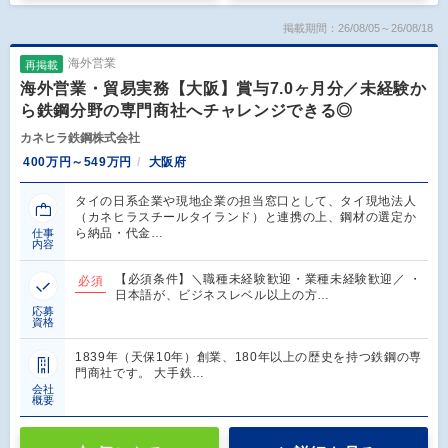
掲載期間：26/08/05～26/08/18
海外営業
再掲載
海外営業・貿易実務【大阪】賞与7.0ヶ月分／未経験か
ら鉄鋼分野の専門商社へチャレンジできる◎
カネヒラ鉄鋼株式会社
400万円～549万円
大阪府
タイの日系企業や現地企業の担当窓口として、タイ現地法人
（カネヒラスチールタイランド）と連携の上、鋼材の選定か
ら納品・代金…
仕事
内容
【必須条件】＼職種未経験歓迎・業種未経験歓迎／ ・
必須
日本語が、ビジネスレベル以上の方…
応募
資格
1839年（天保10年）創業、180年以上の歴史を持つ鉄鋼の専
門商社です。 大手鉄…
会社
概要