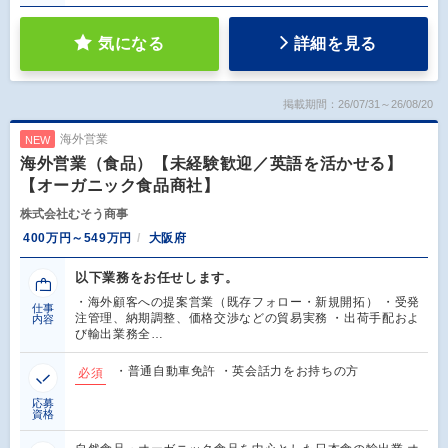
気になる
詳細を見る
掲載期間：26/07/31～26/08/20
海外営業
NEW
海外営業（食品）【未経験歓迎／英語を活かせる】
【オーガニック食品商社】
株式会社むそう商事
400万円～549万円
大阪府
以下業務をお任せします。
・海外顧客への提案営業（既存フォロー・新規開拓） ・受発
仕事
注管理、納期調整、価格交渉などの貿易実務 ・出荷手配およ
内容
び輸出業務全…
・普通自動車免許 ・英会話力をお持ちの方
必須
応募
資格