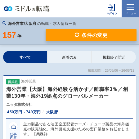
海外営業/大阪府
の転職・求人情報一覧
157
条件の変更
件
すべて
新着のみ
掲載終了間近
掲載期間：26/08/06～26/08/19
海外営業
再掲載
海外営業【大阪】海外経験を活かす／離職率3％／創
業130年・海外19拠点のグローバルメーカー
ニッタ株式会社
450万円～749万円
大阪府
主力製品である油圧空圧配管ホーズ・チューブ製品の海外拠
点の販売強化、海外拠点支援のための窓口業務をお任せしま
す。 【業務詳…
仕事
内容