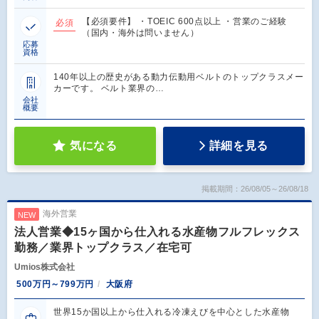
【必須要件】 ・TOEIC 600点以上 ・営業のご経験
必須
（国内・海外は問いません）
応募
資格
140年以上の歴史がある動力伝動用ベルトのトップクラスメー
カーです。 ベルト業界の…
会社
概要
気になる
詳細を見る
掲載期間：26/08/05～26/08/18
海外営業
NEW
法人営業◆15ヶ国から仕入れる水産物フルフレックス
勤務／業界トップクラス／在宅可
Umios株式会社
500万円～799万円
大阪府
世界15か国以上から仕入れる冷凍えびを中心とした水産物