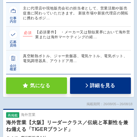
主に代理店や現地販売会社の担当者として、営業活動や販売
促進に関わっていただきます。 新規市場や新規代理店の開拓
に携わるポジ…
仕事
内容
【必須要件】 ・メーカー又は類似業界において海外営
必須
業または海外マーケティングの経…
応募
資格
真空耐熱ボトル、ジャー炊飯器、電気ケトル、電気ポット、
電気調理器具、アウトドア用…
会社
概要
気になる
詳細を見る
掲載期間：26/08/05～26/08/18
海外営業
再掲載
海外営業【大阪】リーダークラス／伝統と革新性を兼
ね備える「TIGERブランド」