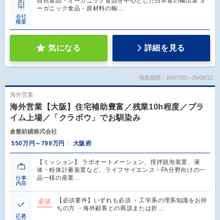
自然食品・オーガニック食品を中心とした日本食の輸出業 オ
ーガニック食品・原材料の輸…
会社
概要
気になる
詳細を見る
掲載期間：26/07/30～26/08/12
海外営業
海外営業【大阪】住宅補助豊富／残業10h程度／プラ
イム上場／「クラボウ」でお馴染み
倉敷紡績株式会社
550万円～799万円
大阪府
【ミッション】 ラボオートメーション、撹拌脱泡装置、液
体・粉体計量装置など、ライフサイエンス・FA分野向けの一
品一様の産業…
仕事
内容
【必須要件】いずれも必須 ・工学系の理系知識をお持
必須
ちの方 ・海外顧客との商談または折…
応募