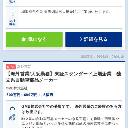
資格
樹脂成形企業 ※詳細は求人紹介時にご案内いたします。
会社
概要
気になる
詳細を見る
掲載期間：26/08/06～26/08/19
海外営業
NEW
【海外営業/大阪勤務】東証スタンダード上場企業 独
立系自動車部品メーカー
GMB株式会社
500万円～699万円
大阪府
GMB株式会社での募集です。 海外営業のご経験のある方
は歓迎です。
仕事
内容
独立系の自動車部品メーカーの奈良工場にて駆動・伝達系や
エンジン部品といった多様な機能部品の海外営業等に携わっ