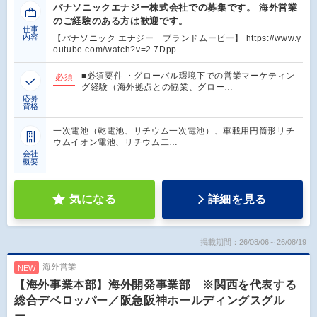
パナソニックエナジー株式会社での募集です。 海外営業
のご経験のある方は歓迎です。
仕事
内容
【パナソニック エナジー ブランドムービー】 https://www.y
outube.com/watch?v=2 7Dpp…
■必須要件 ・グローバル環境下での営業マーケティン
必須
グ経験（海外拠点との協業、グロー…
応募
資格
一次電池（乾電池、リチウム一次電池）、車載用円筒形リチ
ウムイオン電池、リチウム二…
会社
概要
気になる
詳細を見る
掲載期間：26/08/06～26/08/19
海外営業
NEW
【海外事業本部】海外開発事業部 ※関西を代表する
総合デベロッパー／阪急阪神ホールディングスグル
ー…