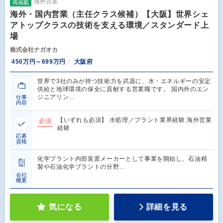
海外営業
再掲載
海外・国内営業（主任クラス候補）【大阪】世界シェ
アトップクラスの技術を支える環境／スタンダード上
場
株式会社ナガオカ
450万円～699万円
大阪府
世界で3社のみが持つ技術力を武器に、水・エネルギーの安定
供給と地球環境の保全に貢献する営業職です。 国内外のエン
ジニアリン…
仕事
内容
【いずれも必須】 水処理／プラント業界経験 海外営業
必須
経験
応募
資格
化学プラント内部装置メーカーとして事業を開始し、石油精
製や石油化学プラントの分野…
会社
概要
気になる
詳細を見る