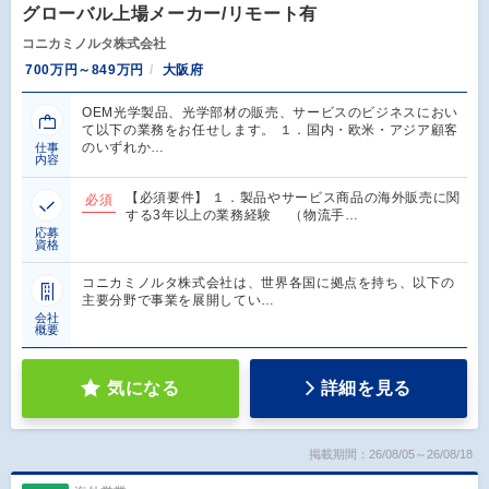
グローバル上場メーカー/リモート有
コニカミノルタ株式会社
700万円～849万円
大阪府
OEM光学製品、光学部材の販売、サービスのビジネスにおい
て以下の業務をお任せします。 １．国内・欧米・アジア顧客
のいずれか…
仕事
内容
【必須要件】 １．製品やサービス商品の海外販売に関
必須
する3年以上の業務経験 （物流手…
応募
資格
コニカミノルタ株式会社は、世界各国に拠点を持ち、以下の
主要分野で事業を展開してい…
会社
概要
気になる
詳細を見る
掲載期間：26/08/05～26/08/18