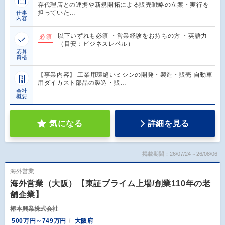
存代理店との連携や新規開拓による販売戦略の立案・実行を
担っていた…
仕事
内容
以下いずれも必須 ・営業経験をお持ちの方 ・英語力
必須
（目安：ビジネスレベル）
応募
資格
【事業内容】 工業用環縫いミシンの開発・製造・販売 自動車
用ダイカスト部品の製造・販…
会社
概要
気になる
詳細を見る
掲載期間：26/07/24～26/08/06
海外営業
海外営業（大阪）【東証プライム上場/創業110年の老
舗企業】
椿本興業株式会社
500万円～749万円
大阪府