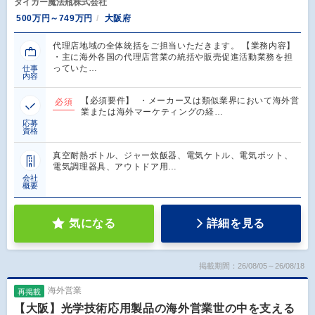
タイガー魔法瓶株式会社
500万円～749万円
大阪府
代理店地域の全体統括をご担当いただきます。 【業務内容】
・主に海外各国の代理店営業の統括や販売促進活動業務を担
っていた…
仕事
内容
【必須要件】 ・メーカー又は類似業界において海外営
必須
業または海外マーケティングの経…
応募
資格
真空耐熱ボトル、ジャー炊飯器、電気ケトル、電気ポット、
電気調理器具、アウトドア用…
会社
概要
気になる
詳細を見る
掲載期間：26/08/05～26/08/18
海外営業
再掲載
【大阪】光学技術応用製品の海外営業世の中を支える