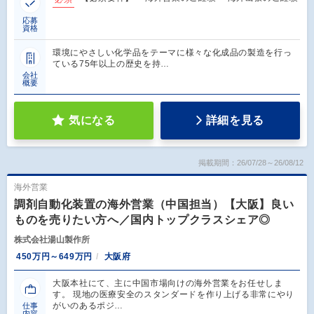
応募
資格
環境にやさしい化学品をテーマに様々な化成品の製造を行っ
ている75年以上の歴史を持…
会社
概要
気になる
詳細を見る
掲載期間：26/07/28～26/08/12
海外営業
調剤自動化装置の海外営業（中国担当）【大阪】良い
ものを売りたい方へ／国内トップクラスシェア◎
株式会社湯山製作所
450万円～649万円
大阪府
大阪本社にて、主に中国市場向けの海外営業をお任せしま
す。 現地の医療安全のスタンダードを作り上げる非常にやり
がいのあるポジ…
仕事
内容