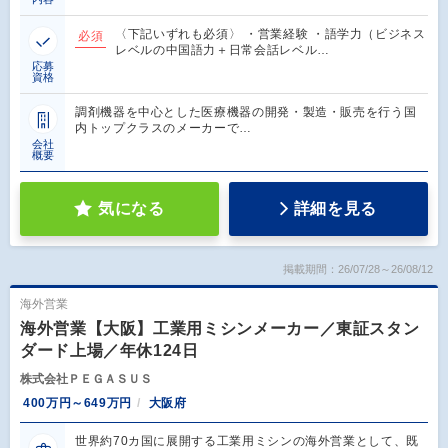
〈下記いずれも必須〉 ・営業経験 ・語学力（ビジネス
必須
レベルの中国語力＋日常会話レベル…
応募
資格
調剤機器を中心とした医療機器の開発・製造・販売を行う国
内トップクラスのメーカーで…
会社
概要
気になる
詳細を見る
掲載期間：26/07/28～26/08/12
海外営業
海外営業【大阪】工業用ミシンメーカー／東証スタン
ダード上場／年休124日
株式会社ＰＥＧＡＳＵＳ
400万円～649万円
大阪府
世界約70カ国に展開する工業用ミシンの海外営業として、既