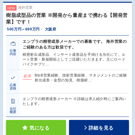
海外営業
NEW
樹脂成型品の営業 ※開発から量産まで携わる【開発営
業】です！
500万円～699万円
大阪府
エンプラの精密成形メーカーでの募集です。 海外営業の
ご経験のある方は歓迎です。
仕事
内容
精密射出成形品、インサート成形品を手掛ける当社にて、ル
ート営業・新規開拓としてご活躍いただきます。主にロード
バイクやプリ…
BtoB営業経験、技術営業経験、マネジメントのご経験
必須
射出成形・金型の知見、樹脂材…
応募
資格
エンプラの精密成形メーカー ※詳細は求人紹介時にご案内い
たします。
会社
概要
気になる
詳細を見る