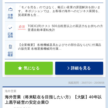
「モノを売る」のではなく、幅広い産業の課題解決を担いま
す。 本ポジションでは、お客様の海外へのビジネス展開を、
貿易業務も含…
仕事
内容
TOEIC(R)テスト 500点程度以上の英語力をお持ちの方
必須
普通自動車運転免許
応募
資格
【企業概要】 各種機械器具およびその部分品ならびに付属品
の販売業 各種運搬機械同付属…
会社
概要
気になる
詳細を見る
掲載期間：26/07/24～26/08/06
海外営業
海外営業（将来駐在を目指したい方）【大阪】40年以
上黒字経営の安定企業◎