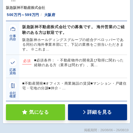
阪急阪神不動産株式会社
500万円～599万円
大阪府
阪急阪神不動産株式会社での募集です。 海外営業のご経
験のある方は歓迎です。
仕事
内容
阪急阪神ホールディングスグループの総合デベロッパーであ
る同社の海外事業本部にて、下記の業務をご担当いただきま
す。 ※これま…
■必須条件： ・不動産物件の開発及び取得に関わった
必須
経験のある方（業界は問わず）、英…
応募
資格
■不動産開発■オフィス・商業施設の賃貸■マンション・戸建住
宅・宅地の分譲■仲介・…
会社
概要
気になる
詳細を見る
掲載期間：26/08/06～26/08/19