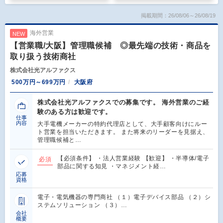
掲載期間：26/08/06～26/08/19
海外営業
NEW
【営業職/大阪】管理職候補 ◎最先端の技術・商品を
取り扱う技術商社
株式会社光アルファクス
500万円～699万円
大阪府
株式会社光アルファクスでの募集です。 海外営業のご経
験のある方は歓迎です。
仕事
内容
大手電機メーカーの特約代理店として、大手顧客向けにルー
ト営業を担当いただきます。 また将来のリーダーを見据え、
管理職候補と…
【必須条件】 ・法人営業経験 【歓迎】 ・半導体/電子
必須
部品に関する知見 ・マネジメント経…
応募
資格
電子・電気機器の専門商社 （１）電子デバイス部品 （２）シ
ステムソリューション （３）…
会社
概要