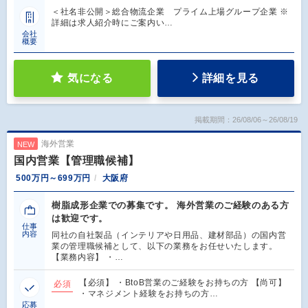
＜社名非公開＞総合物流企業 プライム上場グループ企業 ※
詳細は求人紹介時にご案内い…
会社
概要
気になる
詳細を見る
掲載期間：26/08/06～26/08/19
海外営業
NEW
国内営業【管理職候補】
500万円～699万円
大阪府
樹脂成形企業での募集です。 海外営業のご経験のある方
は歓迎です。
仕事
内容
同社の自社製品（インテリアや日用品、建材部品）の国内営
業の管理職候補として、以下の業務をお任せいたします。
【業務内容】 ・…
【必須】 ・BtoB営業のご経験をお持ちの方 【尚可】
必須
・マネジメント経験をお持ちの方…
応募