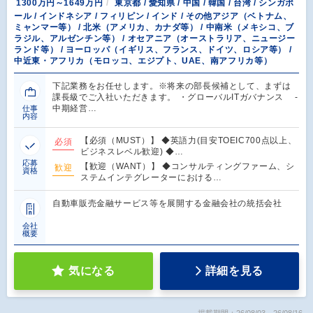
1300万円～1649万円
東京都 / 愛知県 / 中国 / 韓国 / 台湾 / シンガポ
ール / インドネシア / フィリピン / インド / その他アジア（ベトナム、
ミャンマー等） / 北米（アメリカ、カナダ等） / 中南米（メキシコ、ブ
ラジル、アルゼンチン等） / オセアニア（オーストラリア、ニュージー
ランド等） / ヨーロッパ（イギリス、フランス、ドイツ、ロシア等） /
中近東・アフリカ（モロッコ、エジプト、UAE、南アフリカ等）
下記業務をお任せします。※将来の部長候補として、まずは
課長級でご入社いただきます。 ・グローバルITガバナンス ‐
中期経営…
仕事
内容
【必須（MUST）】 ◆英語力(目安TOEIC700点以上、
必須
ビジネスレベル歓迎) ◆…
応募
【歓迎（WANT）】 ◆コンサルティングファーム、シ
歓迎
資格
ステムインテグレーターにおける…
自動車販売金融サービス等を展開する金融会社の統括会社
会社
概要
気になる
詳細を見る
掲載期間：26/08/03～26/08/16