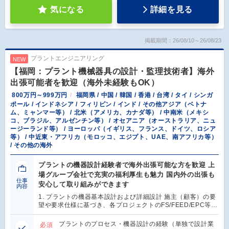
気になる
詳細を見る
掲載期間：26/08/10～26/08/23
プラントエンジニアリング
NEW
【福岡：プラント機械器具の設計・監理技術者】海外
出張可能者を歓迎（海外未経験もOK）
800万円～999万円
福岡県 / 中国 / 韓国 / 香港 / 台湾 / タイ / シンガ
ポール / インドネシア / フィリピン / インド / その他アジア（ベトナ
ム、ミャンマー等） / 北米（アメリカ、カナダ等） / 中南米（メキシ
コ、ブラジル、アルゼンチン等） / オセアニア（オーストラリア、ニュ
ージーランド等） / ヨーロッパ（イギリス、フランス、ドイツ、ロシア
等） / 中近東・アフリカ（モロッコ、エジプト、UAE、南アフリカ等）
/ その他の海外
プラントの機器設計経験者で海外出張可能な方を歓迎 上
場グループ会社で充実の福利厚生も魅力 国内外の出張も
仕事
安心して取り組みができます
内容
1. プラントの機器基本設計および詳細設計 施主（顧客）の要
望や要求仕様に基づき、各プロジェクトのFS/FEED/EPC等…
プラントのプロセス・機器設計の経験（単独で設計業
必須