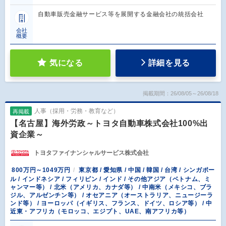
自動車販売金融サービス等を展開する金融会社の統括会社
会社
概要
気になる
詳細を見る
掲載期間：26/08/05～26/08/18
人事（採用・労務・教育など）
再掲載
【名古屋】海外労政～トヨタ自動車株式会社100%出
資企業～
トヨタファイナンシャルサービス株式会社
800万円～1049万円
東京都 / 愛知県 / 中国 / 韓国 / 台湾 / シンガポー
ル / インドネシア / フィリピン / インド / その他アジア（ベトナム、ミ
ャンマー等） / 北米（アメリカ、カナダ等） / 中南米（メキシコ、ブラ
ジル、アルゼンチン等） / オセアニア（オーストラリア、ニュージーラ
ンド等） / ヨーロッパ（イギリス、フランス、ドイツ、ロシア等） / 中
近東・アフリカ（モロッコ、エジプト、UAE、南アフリカ等）