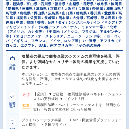
県 / 新潟県 / 富山県 / 石川県 / 福井県 / 山梨県 / 長野県 / 岐阜県 / 静岡県
/ 愛知県 / 三重県 / 滋賀県 / 京都府 / 大阪府 / 兵庫県 / 奈良県 / 和歌山県 /
鳥取県 / 島根県 / 岡山県 / 広島県 / 山口県 / 徳島県 / 香川県 / 愛媛県 / 高
知県 / 福岡県 / 佐賀県 / 長崎県 / 熊本県 / 大分県 / 宮崎県 / 鹿児島県 / 沖
縄県 / 中国 / 韓国 / 香港 / 台湾 / タイ / シンガポール / インドネシア / フ
ィリピン / インド / その他アジア（ベトナム、ミャンマー等） / 北米
（アメリカ、カナダ等） / 中南米（メキシコ、ブラジル、アルゼンチン
等） / オセアニア（オーストラリア、ニュージーランド等） / ヨーロッ
パ（イギリス、フランス、ドイツ、ロシア等） / 中近東・アフリカ（モ
ロッコ、エジプト、UAE、南アフリカ等） / その他の海外
攻撃者の視点で顧客企業のシステムの脆弱性を発見・評
価。より強固なセキュリティ体制の構築を支援していた
仕事
だきます。
内容
本ポジションは、攻撃者の視点で顧客企業のシステムの脆弱
性を発見・評価し、セキュリティ体制の強化を支援するセキ
ュリティエン…
【必須】 ▼ご経験 ・脆弱性診断やペネトレーションテ
必須
ストの実務経験 ▼マインド / 行…
応募
・脆弱性診断・ペネトレーションテストを、計画から
歓迎
資格
実行、報告まで主体的に担った経験…
プライバシーテック事業 ・CMP（同意管理プラットフォー
ム）提供 ・各国プライバ…