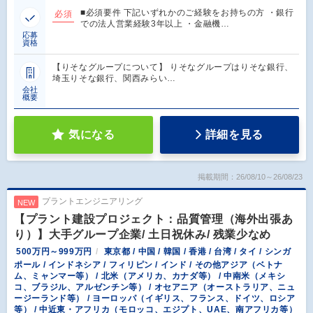
■必須要件 下記いずれかのご経験をお持ちの方 ・銀行
必須
での法人営業経験3年以上 ・金融機…
応募
資格
【りそなグループについて】 りそなグループはりそな銀行、
埼玉りそな銀行、関西みらい…
会社
概要
気になる
詳細を見る
掲載期間：26/08/10～26/08/23
プラントエンジニアリング
NEW
【プラント建設プロジェクト：品質管理（海外出張あ
り）】大手グループ企業/ 土日祝休み/ 残業少なめ
500万円～999万円
東京都 / 中国 / 韓国 / 香港 / 台湾 / タイ / シンガ
ポール / インドネシア / フィリピン / インド / その他アジア（ベトナ
ム、ミャンマー等） / 北米（アメリカ、カナダ等） / 中南米（メキシ
コ、ブラジル、アルゼンチン等） / オセアニア（オーストラリア、ニュ
ージーランド等） / ヨーロッパ（イギリス、フランス、ドイツ、ロシア
等） / 中近東・アフリカ（モロッコ、エジプト、UAE、南アフリカ等）