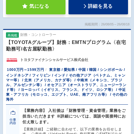
気になる
詳細を見る
掲載期間：26/08/05～26/08/18
財務・コントローラー
再掲載
【TOYOTAグループ】財務：EMTNプログラム〈在宅
勤務可/名古屋駅勤務〉
トヨタファイナンシャルサービス株式会社
1000万円～1599万円
東京都 / 愛知県 / 中国 / 韓国 / シンガポール /
インドネシア / フィリピン / インド / その他アジア（ベトナム、ミャン
マー等） / 北米（アメリカ、カナダ等） / 中南米（メキシコ、ブラジ
ル、アルゼンチン等） / オセアニア（オーストラリア、ニュージーラン
ド等） / ヨーロッパ（イギリス、フランス、ドイツ、ロシア等） / 中近
東・アフリカ（モロッコ、エジプト、UAE、南アフリカ等） / その他の
海外
【業務内容】 入社後は「財務管理・資金管理」業務をご
担当いただきます ※詳細については、面談や面接時にお
仕事
伝え致します。
内容
【業務詳細】 ご経験に合わせて、以下の業務をお任せしま