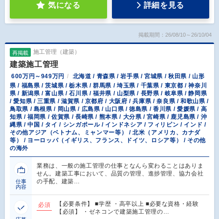
気になる
詳細を見る
掲載期間：26/08/10～26/10/04
施工管理（建築）
再掲載
建築施工管理
600万円～949万円
北海道 / 青森県 / 岩手県 / 宮城県 / 秋田県 / 山形
県 / 福島県 / 茨城県 / 栃木県 / 群馬県 / 埼玉県 / 千葉県 / 東京都 / 神奈川
県 / 新潟県 / 富山県 / 石川県 / 福井県 / 山梨県 / 長野県 / 岐阜県 / 静岡県
/ 愛知県 / 三重県 / 滋賀県 / 京都府 / 大阪府 / 兵庫県 / 奈良県 / 和歌山県 /
鳥取県 / 島根県 / 岡山県 / 広島県 / 山口県 / 徳島県 / 香川県 / 愛媛県 / 高
知県 / 福岡県 / 佐賀県 / 長崎県 / 熊本県 / 大分県 / 宮崎県 / 鹿児島県 / 沖
縄県 / 中国 / タイ / シンガポール / インドネシア / フィリピン / インド /
その他アジア（ベトナム、ミャンマー等） / 北米（アメリカ、カナダ
等） / ヨーロッパ（イギリス、フランス、ドイツ、ロシア等） / その他
の海外
業務は、一般の施工管理の仕事となんら変わることはありま
せん。建築工事において、品質の管理、進捗管理、協力会社
の手配、建築…
仕事
内容
【必要条件】 ■学歴 ・高卒以上 ■必要な資格・経験
必須
【必須】 ・ゼネコンで建築施工管理の…