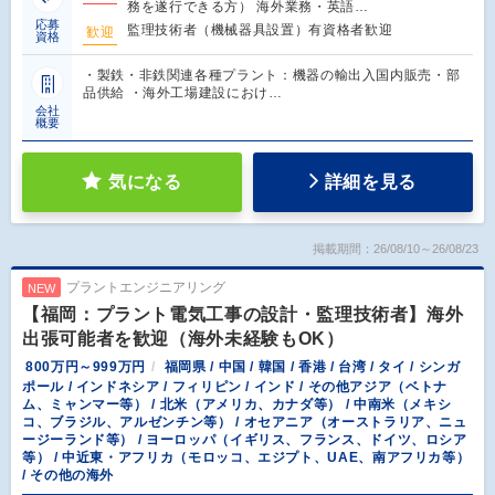
務を遂行できる方） 海外業務・英語…
応募
監理技術者（機械器具設置）有資格者歓迎
歓迎
資格
・製鉄・非鉄関連各種プラント：機器の輸出入国内販売・部
品供給 ・海外工場建設におけ…
会社
概要
気になる
詳細を見る
掲載期間：26/08/10～26/08/23
プラントエンジニアリング
NEW
【福岡：プラント電気工事の設計・監理技術者】海外
出張可能者を歓迎（海外未経験もOK）
800万円～999万円
福岡県 / 中国 / 韓国 / 香港 / 台湾 / タイ / シンガ
ポール / インドネシア / フィリピン / インド / その他アジア（ベトナ
ム、ミャンマー等） / 北米（アメリカ、カナダ等） / 中南米（メキシ
コ、ブラジル、アルゼンチン等） / オセアニア（オーストラリア、ニュ
ージーランド等） / ヨーロッパ（イギリス、フランス、ドイツ、ロシア
等） / 中近東・アフリカ（モロッコ、エジプト、UAE、南アフリカ等）
/ その他の海外