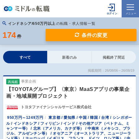
インドネシア/650万円以上
の転職・求人情報一覧
174
条件の変更
件
すべて
新着のみ
掲載終了間近
掲載期間：26/08/06～26/08/19
事業企画
再掲載
【TOYOTAグループ】〈東京〉MaaSアプリの事業企
画・地域展開プロジェクト
トヨタファイナンシャルサービス株式会社
950万円～1249万円
東京都 / 愛知県 / 中国 / 韓国 / 台湾 / シンガポー
ル / インドネシア / フィリピン / インド / その他アジア（ベトナム、ミ
ャンマー等） / 北米（アメリカ、カナダ等） / 中南米（メキシコ、ブラ
ジル、アルゼンチン等） / オセアニア（オーストラリア、ニュージーラ
ンド等） / ヨーロッパ（イギリス、フランス、ドイツ、ロシア等） / 中