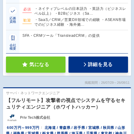
・ネイティブレベルの日本語力 ・英語力（ビジネスレ
必須
ベル以上） ・B2Bビジネス（Sa…
応募
・SaaS／CRM／営業DX領域での経験 ・ASEAN市場
歓迎
資格
でのビジネス経験 ・海外拠…
SFA・CRMツール「TransleadCRM」の提供
会社
概要
気になる
詳細を見る
掲載期間：26/07/29～26/08/11
サーバ・ネットワークエンジニア
【フルリモート】攻撃者の視点でシステムを守るセキ
ュリティエンジニア（ホワイトハッカー）
Priv Tech株式会社
600万円～999万円
北海道 / 青森県 / 岩手県 / 宮城県 / 秋田県 / 山形
県 / 福島県 / 茨城県 / 栃木県 / 群馬県 / 埼玉県 / 千葉県 / 東京都 / 神奈川