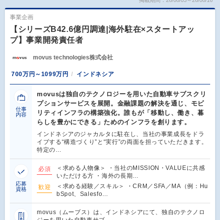
事業企画
【シリーズB42.6億円調達|海外駐在×スタートアッ
プ】事業開発責任者
movus technologies株式会社
700万円～1099万円
インドネシア
movusは独自のテクノロジーを用いた自動車サブスクリ
プションサービスを展開。金融課題の解決を通じ、モビ
仕事
リティインフラの構築強化。誰もが「移動し、働き、暮
内容
らしを豊かにできる」ためのインフラを創ります。
インドネシアのジャカルタに駐在し、当社の事業成長をドラ
イブする“構造づくり”と“実行”の両面を担っていただきます。
特定の…
＜求める人物像＞ ・当社のMISSION・VALUEに共感
必須
いただける方 ・海外の長期…
応募
＜求める経験／スキル＞ ・CRM／SFA／MA（例：Hu
歓迎
資格
bSpot、Salesfo…
movus（ムーブス）は、インドネシアにて、独自のテクノロ
ジーを用いた自動車サブ…