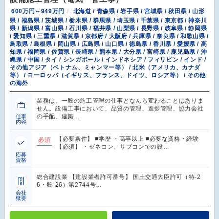
600万円～949万円
北海道 / 青森県 / 岩手県 / 宮城県 / 秋田県 / 山形
県 / 福島県 / 茨城県 / 栃木県 / 群馬県 / 埼玉県 / 千葉県 / 東京都 / 神奈川
県 / 新潟県 / 富山県 / 石川県 / 福井県 / 山梨県 / 長野県 / 岐阜県 / 静岡県
/ 愛知県 / 三重県 / 滋賀県 / 京都府 / 大阪府 / 兵庫県 / 奈良県 / 和歌山県 /
鳥取県 / 島根県 / 岡山県 / 広島県 / 山口県 / 徳島県 / 香川県 / 愛媛県 / 高
知県 / 福岡県 / 佐賀県 / 長崎県 / 熊本県 / 大分県 / 宮崎県 / 鹿児島県 / 沖
縄県 / 中国 / タイ / シンガポール / インドネシア / フィリピン / インド /
その他アジア（ベトナム、ミャンマー等） / 北米（アメリカ、カナダ
等） / ヨーロッパ（イギリス、フランス、ドイツ、ロシア等） / その他
の海外
業務は、一般の施工管理の仕事となんら変わることはありま
せん。設備工事において、品質の管理、進捗管理、協力会社
の手配、建築…
仕事
内容
【必要条件】 ■学歴 ・高卒以上 ■必要な資格・経験
必須
【必須】 ・ゼネコン、サブコンでの設…
応募
資格
総合建設業 【建設業者許可番号】 国土交通大臣許可（特-2
6・般-26）第2744号…
会社
概要