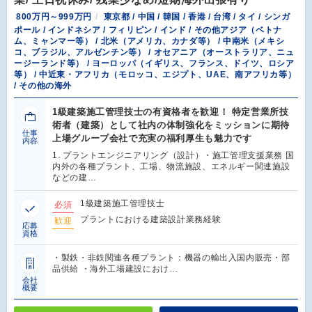
800万円～999万円
東京都 / 中国 / 韓国 / 香港 / 台湾 / タイ / シンガ
ポール / インドネシア / フィリピン / インド / その他アジア（ベトナ
ム、ミャンマー等） / 北米（アメリカ、カナダ等） / 中南米（メキシ
コ、ブラジル、アルゼンチン等） / オセアニア（オーストラリア、ニュ
ージーランド等） / ヨーロッパ（イギリス、フランス、ドイツ、ロシア
等） / 中近東・アフリカ（モロッコ、エジプト、UAE、南アフリカ等）
/ その他の海外
1級建築施工管理技士の有資格者を歓迎！ 特定営業所技
術者（建築）として社内の体制強化をミッションに期待
仕事
上場グループ会社で充実の福利厚生も魅力です
内容
1. プラントエンジニアリング（設計）・施工管理支援業務 国
内外の各種プラント、工場、物流施設、エネルギー関連施設
などの建…
1級建築施工管理技士
必須
プラントにおける建築設計業務経験
歓迎
応募
資格
・製鉄・非鉄関連各種プラント：機器の輸出入国内販売・部
品供給 ・海外工場建設におけ…
会社
概要