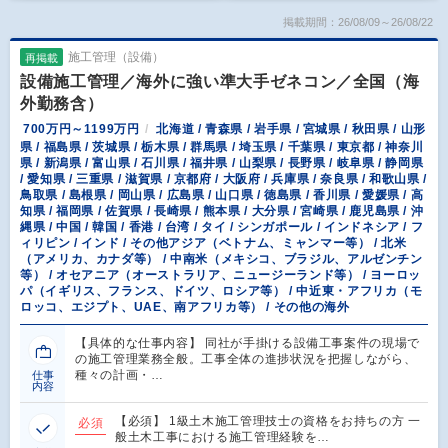
掲載期間：26/08/09～26/08/22
施工管理（設備）
再掲載
設備施工管理／海外に強い準大手ゼネコン／全国（海
外勤務含）
700万円～1199万円
北海道 / 青森県 / 岩手県 / 宮城県 / 秋田県 / 山形
県 / 福島県 / 茨城県 / 栃木県 / 群馬県 / 埼玉県 / 千葉県 / 東京都 / 神奈川
県 / 新潟県 / 富山県 / 石川県 / 福井県 / 山梨県 / 長野県 / 岐阜県 / 静岡県
/ 愛知県 / 三重県 / 滋賀県 / 京都府 / 大阪府 / 兵庫県 / 奈良県 / 和歌山県 /
鳥取県 / 島根県 / 岡山県 / 広島県 / 山口県 / 徳島県 / 香川県 / 愛媛県 / 高
知県 / 福岡県 / 佐賀県 / 長崎県 / 熊本県 / 大分県 / 宮崎県 / 鹿児島県 / 沖
縄県 / 中国 / 韓国 / 香港 / 台湾 / タイ / シンガポール / インドネシア / フ
ィリピン / インド / その他アジア（ベトナム、ミャンマー等） / 北米
（アメリカ、カナダ等） / 中南米（メキシコ、ブラジル、アルゼンチン
等） / オセアニア（オーストラリア、ニュージーランド等） / ヨーロッ
パ（イギリス、フランス、ドイツ、ロシア等） / 中近東・アフリカ（モ
ロッコ、エジプト、UAE、南アフリカ等） / その他の海外
【具体的な仕事内容】 同社が手掛ける設備工事案件の現場で
の施工管理業務全般。工事全体の進捗状況を把握しながら、
種々の計画・…
仕事
内容
【必須】 1級土木施工管理技士の資格をお持ちの方 一
必須
般土木工事における施工管理経験を…