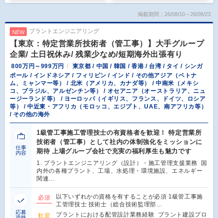
掲載期間：26/08/10～26/08/23
プラントエンジニアリング
NEW
【東京：特定営業所技術者（管工事）】大手グループ
企業/ 土日祝休み/ 残業少なめ/短期海外出張有り
800万円～999万円
東京都 / 中国 / 韓国 / 香港 / 台湾 / タイ / シンガ
ポール / インドネシア / フィリピン / インド / その他アジア（ベトナ
ム、ミャンマー等） / 北米（アメリカ、カナダ等） / 中南米（メキシ
コ、ブラジル、アルゼンチン等） / オセアニア（オーストラリア、ニュ
ージーランド等） / ヨーロッパ（イギリス、フランス、ドイツ、ロシア
等） / 中近東・アフリカ（モロッコ、エジプト、UAE、南アフリカ等）
/ その他の海外
1級管工事施工管理技士の有資格者を歓迎！ 特定営業所
技術者（管工事）として社内の体制強化をミッションに
仕事
期待 上場グループ会社で充実の福利厚生も魅力です
内容
1. プラントエンジニアリング（設計）・施工管理支援業務 国
内外の各種プラント、工場、水処理・環境施設、エネルギー
関連…
以下いずれかの資格を有することが必須 1級管工事施
必須
工管理技士 技術士（総合技術監理部…
応募
プラントにおける配管設計業務経験 プラント建設プロ
歓迎
資格