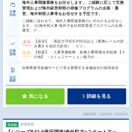
海外人事関連業務をお任せします。 ご経験に応じて労務
管理および海外経営幹部の研修プログラムの企画・運
仕事
営、海外幹部人事等をお任せする予定です。
内容
ご経験に合わせて、海外人事関連業務のいずれかをお任せし
ます。 (1)海外幹人事 海外子会社幹部育成プログラムの企画・
運営、グ…
【必須】 ・英語力TOEIC850点以上（業務レベルの読
必須
み書き＆会話力必須） ・ビジ…
応募
【歓迎】 ・人事実務経験、各種人事関連法令知識 【そ
歓迎
資格
の他】 ・コミュニケーション能力が…
自動車販売金融サービス等を展開する金融会社の統括会社
会社
概要
気になる
詳細を見る
掲載期間：26/08/05～26/08/18
管理部長
再掲載
【シリーズB42.6億円調達|海外駐在×スタートアッ