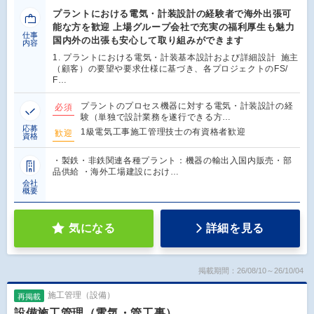
プラントにおける電気・計装設計の経験者で海外出張可
能な方を歓迎 上場グループ会社で充実の福利厚生も魅力
仕事
国内外の出張も安心して取り組みができます
内容
1. プラントにおける電気・計装基本設計および詳細設計 施主
（顧客）の要望や要求仕様に基づき、各プロジェクトのFS/
F…
プラントのプロセス機器に対する電気・計装設計の経
必須
験（単独で設計業務を遂行できる方…
応募
1級電気工事施工管理技士の有資格者歓迎
歓迎
資格
・製鉄・非鉄関連各種プラント：機器の輸出入国内販売・部
品供給 ・海外工場建設におけ…
会社
概要
気になる
詳細を見る
掲載期間：26/08/10～26/10/04
施工管理（設備）
再掲載
設備施工管理（電気・管工事）