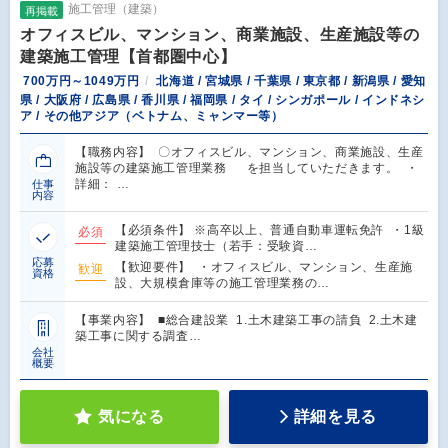
施工管理（建築）
再掲載
オフィスビル、マンション、商業施設、生産施設等の
建築施工管理【首都圏中心】
700万円～1049万円
北海道 / 宮城県 / 千葉県 / 東京都 / 新潟県 / 愛知
県 / 大阪府 / 広島県 / 香川県 / 福岡県 / タイ / シンガポール / インドネシ
ア / その他アジア（ベトナム、ミャンマー等）
【職務内容】 〇オフィスビル、マンション、商業施設、生産
施設等の建築施工管理業務 を担当していただきます。 ・
詳細： …
仕事
内容
【必須条件】 ※高卒以上、普通自動車運転免許 ・1級
必須
建築施工管理技士（若手：受験資…
応募
【歓迎要件】 ・オフィスビル、マンション、生産施
歓迎
資格
設、大規模倉庫等の施工管理業務の…
【事業内容】 ■総合建設業 1.土木建築工事の請負 2.土木建
築工事に関する調査…
会社
概要
気になる
詳細を見る