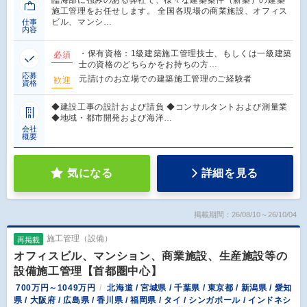
施工管理をお任せします。 全国各現場の商業施設、オフィス
ビル、マンシ…
仕事
内容
・保有資格：1級建築施工管理技士、もしくは一級建築
必須
士の資格のどちらかをお持ちの方…
応募
元請けのお立場での建築施工管理のご経験者
歓迎
資格
◆建設工事の設計および請負 ◆コンサルタントおよび測量業
◆地域・都市開発および海洋…
会社
概要
気になる
詳細を見る
掲載期間：26/08/10～26/10/04
施工管理（設備）
再掲載
オフィスビル、マンション、商業施設、生産施設等の
設備施工管理【首都圏中心】
700万円～1049万円
北海道 / 宮城県 / 千葉県 / 東京都 / 新潟県 / 愛知
県 / 大阪府 / 広島県 / 香川県 / 福岡県 / タイ / シンガポール / インドネシ