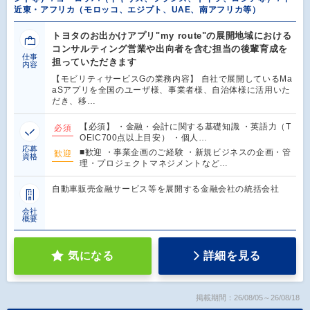
近東・アフリカ（モロッコ、エジプト、UAE、南アフリカ等）
トヨタのお出かけアプリ"my route"の展開地域における
コンサルティング営業や出向者を含む担当の後輩育成を
仕事
担っていただきます
内容
【モビリティサービスGの業務内容】 自社で展開しているMa
aSアプリを全国のユーザ様、事業者様、自治体様に活用いた
だき、移…
【必須】 ・金融・会計に関する基礎知識 ・英語力（T
必須
OEIC700点以上目安） ・個人…
応募
■歓迎 ・事業企画のご経験 ・新規ビジネスの企画・管
歓迎
資格
理・プロジェクトマネジメントなど…
自動車販売金融サービス等を展開する金融会社の統括会社
会社
概要
気になる
詳細を見る
掲載期間：26/08/05～26/08/18