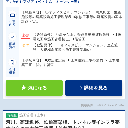
ア / その他アジア（ベトナム、ミャンマー等）
【職務内容】 〇オフィスビル、マンション、商業施設、生産
施設等の建築設備施工管理業務 ○改修工事等の建築設備の基本
計画・実…
仕事
内容
【必須条件】 ※高卒以上、普通自動車運転免許 ・1級
必須
電気工事施工管理技士、1級管工…
応募
【歓迎要件】 ・オフィスビル、マンション、生産施
歓迎
資格
設、大規模倉庫等の施工管理業務の…
【事業内容】 ■総合建設業 1.土木建築工事の請負 2.土木建
築工事に関する調査…
会社
概要
気になる
詳細を見る
掲載期間：26/08/10～26/10/04
施工管理（土木）
再掲載
河川、高速道路、鉄道高架橋、トンネル等インフラ整