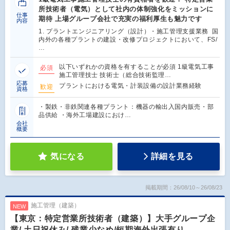
所技術者（電気）として社内の体制強化をミッションに
仕事
期待 上場グループ会社で充実の福利厚生も魅力です
内容
1. プラントエンジニアリング（設計）・施工管理支援業務 国
内外の各種プラントの建設・改修プロジェクトにおいて、FS/
…
以下いずれかの資格を有することが必須 1級電気工事
必須
施工管理技士 技術士（総合技術監理…
応募
プラントにおける電気・計装設備の設計業務経験
歓迎
資格
・製鉄・非鉄関連各種プラント：機器の輸出入国内販売・部
品供給 ・海外工場建設におけ…
会社
概要
気になる
詳細を見る
掲載期間：26/08/10～26/08/23
施工管理（建築）
NEW
【東京：特定営業所技術者（建築）】大手グループ企
業/ 土日祝休み/ 残業少なめ/短期海外出張有り