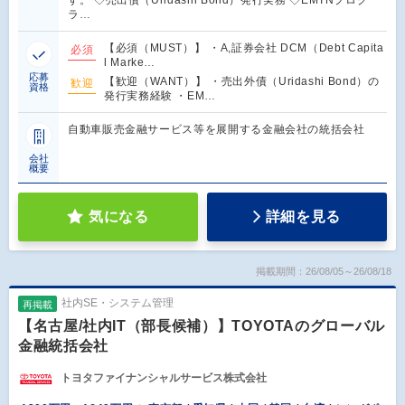
す。 ◇売出債（Uridashi Bond）発行実務 ◇EMTNプログ
ラ…
【必須（MUST）】 ・A,証券会社 DCM（Debt Capita
必須
l Marke…
応募
【歓迎（WANT）】 ・売出外債（Uridashi Bond）の
歓迎
資格
発行実務経験 ・EM…
自動車販売金融サービス等を展開する金融会社の統括会社
会社
概要
気になる
詳細を見る
掲載期間：26/08/05～26/08/18
社内SE・システム管理
再掲載
【名古屋/社内IT（部長候補）】TOYOTAのグローバル
金融統括会社
トヨタファイナンシャルサービス株式会社