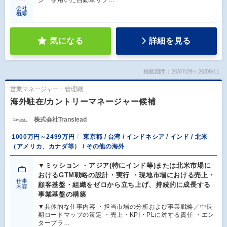
会社
概要
気になる
詳細を見る
掲載期間：26/07/29～26/08/11
営業マネージャー・管理職
海外駐在/カントリーマネージャー候補
株式会社Translead
1000万円～2499万円
東京都 / 台湾 / インドネシア / インド / 北米
（アメリカ、カナダ等） / その他の海外
▼ミッション ・アジア(特にインド等)または北米市場に
おけるGTM戦略の設計・実行 ・現地市場における売上・
仕事
顧客基盤・組織をゼロから立ち上げ、持続的に成長する
内容
事業基盤の構築
▼具体的な仕事内容 ・担当市場の分析および事業戦略／中長
期ロードマップの策定 ・売上・KPI・PLに対する責任 ・エン
タープラ…