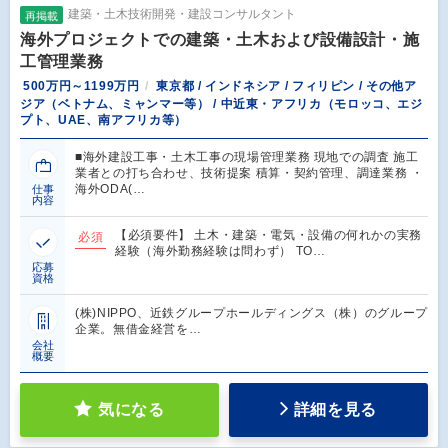
建築・土木技術開発・建設コンサルタント
再掲載
海外プロジェクトでの建築・土木および設備設計・施
工管理業務
500万円～1199万円
東京都 / インドネシア / フィリピン / その他ア
ジア（ベトナム、ミャンマー等） / 中近東・アフリカ（モロッコ、エジ
プト、UAE、南アフリカ等）
■海外建設工事・土木工事の現場管理業務 現地での調査 施工
業者との打ち合わせ、技術提案 積算・契約管理、調達業務 ・
海外ODA(…
仕事
内容
【必須要件】 土木・建築・電気・設備の何れかの実務
必須
経験（海外勤務経験は問わず） TO…
応募
資格
(株)NIPPO、近鉄グループホールディングス（株）のグループ
企業。無借金経営を…
会社
概要
気になる
詳細を見る