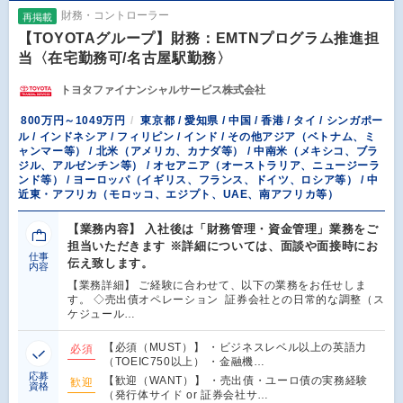
財務・コントローラー
再掲載
【TOYOTAグループ】財務：EMTNプログラム推進担
当〈在宅勤務可/名古屋駅勤務〉
トヨタファイナンシャルサービス株式会社
800万円～1049万円
東京都 / 愛知県 / 中国 / 香港 / タイ / シンガポー
ル / インドネシア / フィリピン / インド / その他アジア（ベトナム、ミ
ャンマー等） / 北米（アメリカ、カナダ等） / 中南米（メキシコ、ブラ
ジル、アルゼンチン等） / オセアニア（オーストラリア、ニュージーラ
ンド等） / ヨーロッパ（イギリス、フランス、ドイツ、ロシア等） / 中
近東・アフリカ（モロッコ、エジプト、UAE、南アフリカ等）
【業務内容】 入社後は「財務管理・資金管理」業務をご
担当いただきます ※詳細については、面談や面接時にお
仕事
伝え致します。
内容
【業務詳細】 ご経験に合わせて、以下の業務をお任せしま
す。 ◇売出債オペレーション 証券会社との日常的な調整（ス
ケジュール…
【必須（MUST）】 ・ビジネスレベル以上の英語力
必須
（TOEIC750以上） ・金融機…
応募
【歓迎（WANT）】 ・売出債・ユーロ債の実務経験
歓迎
資格
（発行体サイド or 証券会社サ…