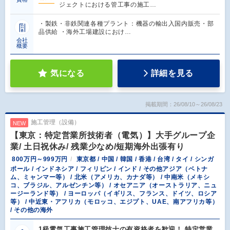
ジェクトにおける管工事の施工…
・製鉄・非鉄関連各種プラント：機器の輸出入国内販売・部
品供給 ・海外工場建設におけ…
会社
概要
気になる
詳細を見る
掲載期間：26/08/10～26/08/23
施工管理（設備）
NEW
【東京：特定営業所技術者（電気）】大手グループ企
業/ 土日祝休み/ 残業少なめ/短期海外出張有り
800万円～999万円
東京都 / 中国 / 韓国 / 香港 / 台湾 / タイ / シンガ
ポール / インドネシア / フィリピン / インド / その他アジア（ベトナ
ム、ミャンマー等） / 北米（アメリカ、カナダ等） / 中南米（メキシ
コ、ブラジル、アルゼンチン等） / オセアニア（オーストラリア、ニュ
ージーランド等） / ヨーロッパ（イギリス、フランス、ドイツ、ロシア
等） / 中近東・アフリカ（モロッコ、エジプト、UAE、南アフリカ等）
/ その他の海外
1級電気工事施工管理技士の有資格者を歓迎！ 特定営業