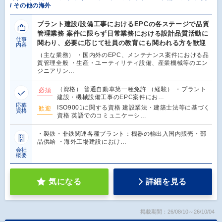
/ その他の海外
プラント建設/設備工事におけるEPCの各ステージで品質
管理業務 案件に限らず日常業務における設計品質活動に
仕事
関わり、必要に応じて社員の教育にも関われる方を歓迎
内容
（主な業務） ・国内外のEPC、メンテナンス案件における品
質管理全般 ・生産・ユーティリティ設備、産業機械等のエン
ジニアリン…
（資格） 普通自動車第一種免許 （経験） ・プラント
必須
建設・機械設備工事のEPC案件にお…
応募
ISO9001に関する資格 建設業法・建築士法等に基づく
歓迎
資格
資格 英語でのコミュニケーシ…
・製鉄・非鉄関連各種プラント：機器の輸出入国内販売・部
品供給 ・海外工場建設におけ…
会社
概要
気になる
詳細を見る
掲載期間：26/08/10～26/10/04