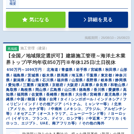
会社
概要
気になる
詳細を見る
掲載期間：26/08/10～26/08/23
施工管理（建築）
再掲載
【全国／地域限定選択可】建築施工管理～海洋土木業
界トップ/平均年収850万円※年休125日/土日祝休
650万円～1099万円
北海道 / 青森県 / 岩手県 / 宮城県 / 秋田県 / 山形
県 / 福島県 / 茨城県 / 栃木県 / 群馬県 / 埼玉県 / 千葉県 / 東京都 / 神奈川
県 / 新潟県 / 富山県 / 石川県 / 福井県 / 山梨県 / 長野県 / 岐阜県 / 静岡県
/ 愛知県 / 三重県 / 滋賀県 / 京都府 / 大阪府 / 兵庫県 / 奈良県 / 和歌山県 /
鳥取県 / 島根県 / 岡山県 / 広島県 / 山口県 / 徳島県 / 香川県 / 愛媛県 / 高
知県 / 福岡県 / 佐賀県 / 長崎県 / 熊本県 / 大分県 / 宮崎県 / 鹿児島県 / 沖
縄県 / 中国 / 韓国 / 香港 / 台湾 / タイ / シンガポール / インドネシア / フ
ィリピン / インド / その他アジア（ベトナム、ミャンマー等） / 北米
（アメリカ、カナダ等） / 中南米（メキシコ、ブラジル、アルゼンチン
等） / オセアニア（オーストラリア、ニュージーランド等） / ヨーロッ
パ（イギリス、フランス、ドイツ、ロシア等） / 中近東・アフリカ（モ
ロッコ、エジプト、UAE、南アフリカ等） / その他の海外
臨海部に強みのある弊社で、様々な建築案件（新築）の建築