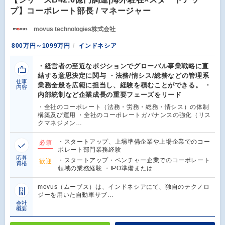
プ】コーポレート部長 / マネージャー
movus technologies株式会社
800万円～1099万円
インドネシア
・経営者の至近なポジションでグローバル事業戦略に直
結する意思決定に関与 ・法務/情シス/総務などの管理系
仕事
業務全般を広範に担当し、経験を積むことができる。 ・
内容
内部統制など企業成長の重要フェーズをリード
・全社のコーポレート（法務・労務・総務・情シス）の体制
構築及び運用 ・全社のコーポレートガバナンスの強化（リス
クマネジメン…
・スタートアップ、上場準備企業や上場企業でのコー
必須
ポレート部門業務経験
応募
・スタートアップ・ベンチャー企業でのコーポレート
歓迎
資格
領域の業務経験 ・IPO準備または…
movus（ムーブス）は、インドネシアにて、独自のテクノロ
ジーを用いた自動車サブ…
会社
概要