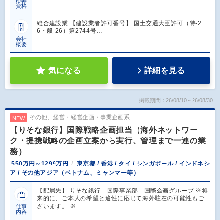
応募
資格
総合建設業 【建設業者許可番号】 国土交通大臣許可（特-2
6・般-26）第2744号…
会社
概要
気になる
詳細を見る
掲載期間：26/08/10～26/08/30
その他、経営・経営企画・事業企画系
NEW
【りそな銀行】国際戦略企画担当（海外ネットワー
ク・提携戦略の企画立案から実行、管理まで一連の業
務）
550万円～1299万円
東京都 / 香港 / タイ / シンガポール / インドネシ
ア / その他アジア（ベトナム、ミャンマー等）
【配属先】 りそな銀行 国際事業部 国際企画グループ ※将
来的に、ご本人の希望と適性に応じて海外駐在の可能性もご
ざいます。 ※…
仕事
内容