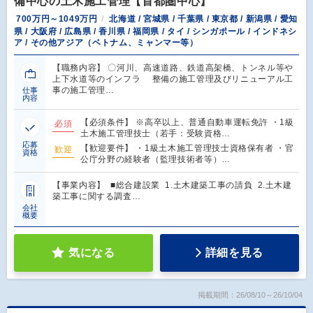
備中心の土木施工管理【首都圏中心】
700万円～1049万円
北海道 / 宮城県 / 千葉県 / 東京都 / 新潟県 / 愛知
県 / 大阪府 / 広島県 / 香川県 / 福岡県 / タイ / シンガポール / インドネシ
ア / その他アジア（ベトナム、ミャンマー等）
【職務内容】 〇河川、高速道路、鉄道高架橋、トンネル等や
上下水道等のインフラ 整備の施工管理及びリニューアル工
事の施工管理…
仕事
内容
【必須条件】 ※高卒以上、普通自動車運転免許 ・1級
必須
土木施工管理技士（若手：受験資格…
応募
【歓迎要件】 ・1級土木施工管理技士資格保有者 ・官
歓迎
資格
公庁分野の経験者（監理技術者等）…
【事業内容】 ■総合建設業 1.土木建築工事の請負 2.土木建
築工事に関する調査…
会社
概要
気になる
詳細を見る
掲載期間：26/08/10～26/10/04