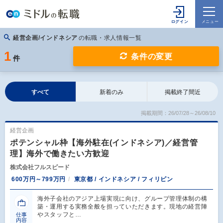
経営企画/インドネシア
の転職・求人情報一覧
1
条件の変更
件
すべて
新着のみ
掲載終了間近
掲載期間：26/07/28～26/08/10
経営企画
ポテンシャル枠【海外駐在(インドネシア)／経営管
理】海外で働きたい方歓迎
株式会社フルスピード
600万円～799万円
東京都 / インドネシア / フィリピン
海外子会社のアジア上場実現に向け、グループ管理体制の構
築・運用する実務全般を担っていただきます。現地の経営陣
やスタッフと…
仕事
内容