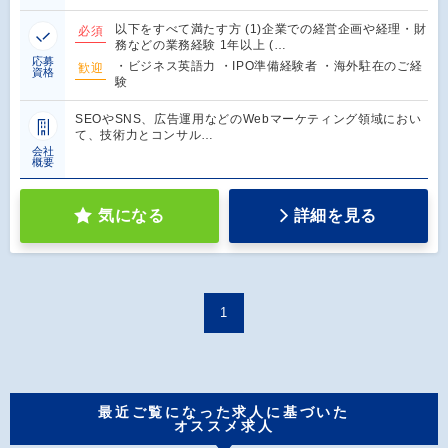
以下をすべて満たす方 (1)企業での経営企画や経理・財
必須
務などの業務経験 1年以上 (…
応募
・ビジネス英語力 ・IPO準備経験者 ・海外駐在のご経
歓迎
資格
験
SEOやSNS、広告運用などのWebマーケティング領域におい
て、技術力とコンサル…
会社
概要
気になる
詳細を見る
1
最近ご覧になった求人に基づいた
オススメ求人