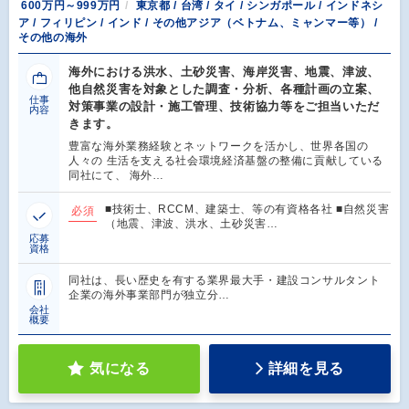
600万円～999万円
東京都 / 台湾 / タイ / シンガポール / インドネシ
ア / フィリピン / インド / その他アジア（ベトナム、ミャンマー等） /
その他の海外
海外における洪水、土砂災害、海岸災害、地震、津波、
他自然災害を対象とした調査・分析、各種計画の立案、
仕事
対策事業の設計・施工管理、技術協力等をご担当いただ
内容
きます。
豊富な海外業務経験とネットワークを活かし、世界各国の
人々の 生活を支える社会環境経済基盤の整備に貢献している
同社にて、 海外…
■技術士、RCCM、建築士、等の有資格各社 ■自然災害
必須
（地震、津波、洪水、土砂災害…
応募
資格
同社は、長い歴史を有する業界最大手・建設コンサルタント
企業の海外事業部門が独立分…
会社
概要
気になる
詳細を見る