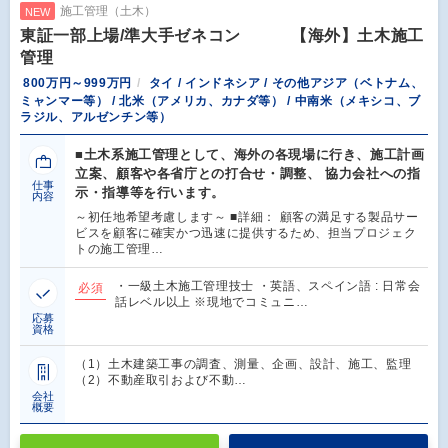
施工管理（土木）
NEW
東証一部上場/準大手ゼネコン 【海外】土木施工
管理
800万円～999万円
タイ / インドネシア / その他アジア（ベトナム、
ミャンマー等） / 北米（アメリカ、カナダ等） / 中南米（メキシコ、ブ
ラジル、アルゼンチン等）
■土木系施工管理として、海外の各現場に行き、施工計画
立案、顧客や各省庁との打合せ・調整、 協力会社への指
仕事
示・指導等を行います。
内容
～初任地希望考慮します～ ■詳細： 顧客の満足する製品サー
ビスを顧客に確実かつ迅速に提供するため、担当プロジェク
トの施工管理…
・一級土木施工管理技士 ・英語、スペイン語 : 日常会
必須
話レベル以上 ※現地でコミュニ…
応募
資格
（1）土木建築工事の調査、測量、企画、設計、施工、監理
（2）不動産取引および不動…
会社
概要