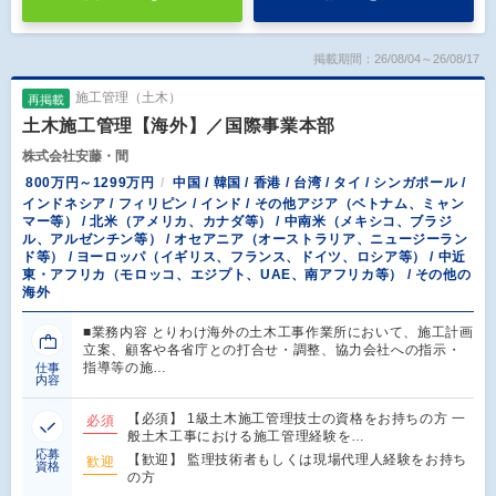
掲載期間：26/08/04～26/08/17
施工管理（土木）
再掲載
土木施工管理【海外】／国際事業本部
株式会社安藤・間
800万円～1299万円
中国 / 韓国 / 香港 / 台湾 / タイ / シンガポール /
インドネシア / フィリピン / インド / その他アジア（ベトナム、ミャン
マー等） / 北米（アメリカ、カナダ等） / 中南米（メキシコ、ブラジ
ル、アルゼンチン等） / オセアニア（オーストラリア、ニュージーラン
ド等） / ヨーロッパ（イギリス、フランス、ドイツ、ロシア等） / 中近
東・アフリカ（モロッコ、エジプト、UAE、南アフリカ等） / その他の
海外
■業務内容 とりわけ海外の土木工事作業所において、施工計画
立案、顧客や各省庁との打合せ・調整、協力会社への指示・
指導等の施…
仕事
内容
【必須】 1級土木施工管理技士の資格をお持ちの方 一
必須
般土木工事における施工管理経験を…
応募
【歓迎】 監理技術者もしくは現場代理人経験をお持ち
歓迎
資格
の方