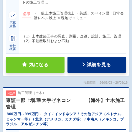
トの施工管理…
・一級土木施工管理技士 ・英語、スペイン語 : 日常会
必須
話レベル以上 ※現地でコミュニ…
応募
資格
（1）土木建築工事の調査、測量、企画、設計、施工、監理
（2）不動産取引および不動…
会社
概要
気になる
詳細を見る
掲載期間：26/08/03～26/08/16
施工管理（土木）
NEW
東証一部上場/準大手ゼネコン 【海外】土木施工
管理
800万円～999万円
タイ / インドネシア / その他アジア（ベトナム、
ミャンマー等） / 北米（アメリカ、カナダ等） / 中南米（メキシコ、ブ
ラジル、アルゼンチン等）