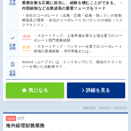
仕事
業務全般を広範に担当し、経験を積むことができる。 ・
内容
内部統制など企業成長の重要フェーズをリード
・全社のコーポレート（法務・労務・総務・情シス）の体制
構築及び運用 ・全社のコーポレートガバナンスの強化（リス
クマネジメン…
・スタートアップ、上場準備企業や上場企業でのコー
必須
ポレート部門業務経験
応募
・スタートアップ・ベンチャー企業でのコーポレート
歓迎
資格
領域の業務経験 ・IPO準備または…
movus（ムーブス）は、インドネシアにて、独自のテクノロ
ジーを用いた自動車サブ…
会社
概要
気になる
詳細を見る
掲載期間：26/08/07～26/08/20
経理
NEW
海外経理財務業務