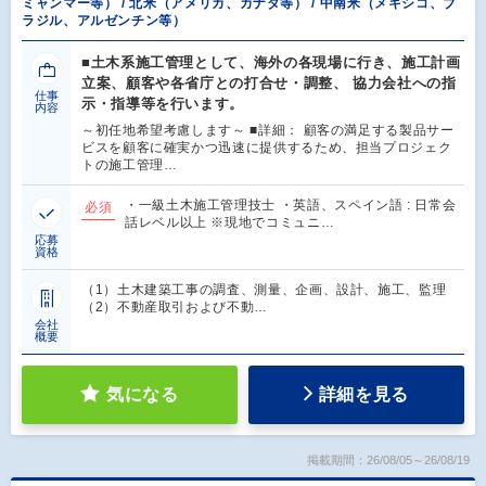
ミャンマー等） / 北米（アメリカ、カナダ等） / 中南米（メキシコ、ブ
ラジル、アルゼンチン等）
■土木系施工管理として、海外の各現場に行き、施工計画
立案、顧客や各省庁との打合せ・調整、 協力会社への指
仕事
示・指導等を行います。
内容
～初任地希望考慮します～ ■詳細： 顧客の満足する製品サー
ビスを顧客に確実かつ迅速に提供するため、担当プロジェク
トの施工管理…
・一級土木施工管理技士 ・英語、スペイン語 : 日常会
必須
話レベル以上 ※現地でコミュニ…
応募
資格
（1）土木建築工事の調査、測量、企画、設計、施工、監理
（2）不動産取引および不動…
会社
概要
気になる
詳細を見る
掲載期間：26/08/05～26/08/19