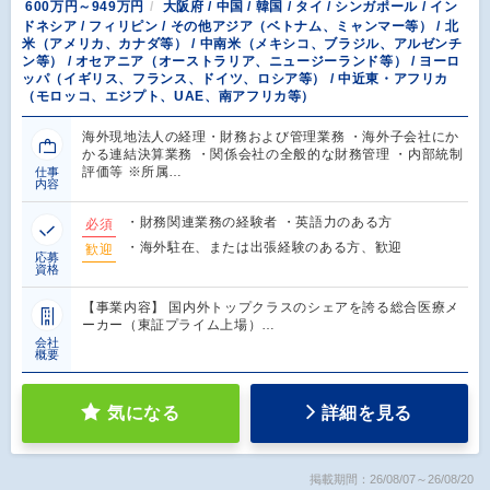
600万円～949万円
大阪府 / 中国 / 韓国 / タイ / シンガポール / イン
ドネシア / フィリピン / その他アジア（ベトナム、ミャンマー等） / 北
米（アメリカ、カナダ等） / 中南米（メキシコ、ブラジル、アルゼンチ
ン等） / オセアニア（オーストラリア、ニュージーランド等） / ヨーロ
ッパ（イギリス、フランス、ドイツ、ロシア等） / 中近東・アフリカ
（モロッコ、エジプト、UAE、南アフリカ等）
海外現地法人の経理・財務および管理業務 ・海外子会社にか
かる連結決算業務 ・関係会社の全般的な財務管理 ・内部統制
評価等 ※所属…
仕事
内容
・財務関連業務の経験者 ・英語力のある方
必須
・海外駐在、または出張経験のある方、歓迎
歓迎
応募
資格
【事業内容】 国内外トップクラスのシェアを誇る総合医療メ
ーカー（東証プライム上場）…
会社
概要
気になる
詳細を見る
掲載期間：26/08/07～26/08/20