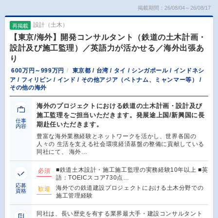
掲載期間：26/08/04～26/08/17
設計（土木）
再掲載
【東京/海外】開発コンサルタント（鉄道の土木計画・
設計及び施工監理）／英語力が活かせる／海外出張あ
り
600万円～999万円
東京都 / 台湾 / タイ / シンガポール / インドネシ
ア / フィリピン / インド / その他アジア（ベトナム、ミャンマー等） /
その他の海外
海外のプロジェクトにおける鉄道の土木計画・設計及び
施工監理をご担当いただきます。発展途上国/新興国に長
仕事
期赴任いただきます。
内容
豊富な海外業務経験とネットワークを活かし、世界各国の
人々の 生活を支える社会環境経済基盤の整備に貢献している
同社にて、 海外…
■鉄道土木設計・施工施工監理の実務経験10年以上 ■英
必須
語：TOEICスコア730点…
応募
海外での鉄道建設プロジェクトにおける土木分野での
歓迎
資格
施工管理経験
同社は、長い歴史を有する業界最大手・建設コンサルタント