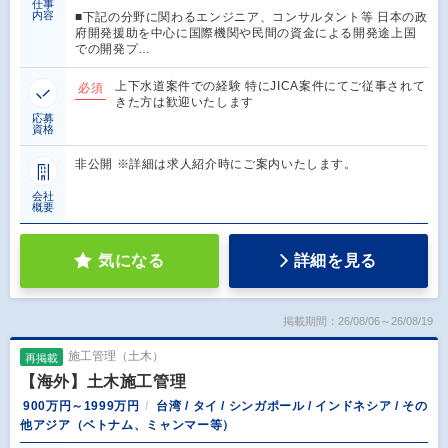
仕事
内容
■下記の分野に関わるエンジニア、コンサルタント等 日本の政
府開発援助を中心に国際機関や民間の資金による開発途上国
での開発プ…
上下水道案件での経験 特にJICA案件にてご従事されて
必須
きた方は歓迎いたします
応募
資格
非公開 ※詳細は求人紹介時にご案内いたします。
会社
概要
気になる
詳細を見る
掲載期間：26/08/06～26/08/19
施工管理（土木）
再掲載
【海外】土木施工管理
900万円～1999万円
台湾 / タイ / シンガポール / インドネシア / その
他アジア（ベトナム、ミャンマー等）