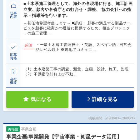
■土木系施工管理として、海外の各現場に行き、施工計画
立案、顧客や各省庁との打合せ・調整、 協力会社への指
仕事
示・指導等を行います。
内容
～初任地希望考慮します～ ■詳細： 顧客の満足する製品サー
ビスを顧客に確実かつ迅速に提供するため、担当プロジェク
トの施工管理…
・一級土木施工管理技士 ・英語、スペイン語 : 日常会
必須
話レベル以上 ※現地でコミュニ…
応募
資格
（1）土木建築工事の調査、測量、企画、設計、施工、監理
（2）不動産取引および不動…
会社
概要
気になる
詳細を見る
掲載期間：26/08/03～26/08/17
事業企画
再掲載
事業企画/事業開発【宇宙事業・衛星データ活用】