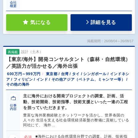
会社
概要
気になる
詳細を見る
掲載期間：26/08/04～26/08/17
設計（土木）
再掲載
【東京/海外】開発コンサルタント（森林・自然環境）
／英語力が活かせる／海外出張
600万円～999万円
東京都 / 台湾 / タイ / シンガポール / インドネシ
ア / フィリピン / インド / その他アジア（ベトナム、ミャンマー等） /
その他の海外
主に海外における開発プロジェクトの調査、計画、活
動、技術開発、技術指導、技術支援といった一連の工程
仕事
を担っていただきます。
内容
豊富な海外業務経験とネットワークを活かし、世界各国の
人々の 生活を支える社会環境経済基盤の整備に貢献している
同社にて、 海外…
■海外における自然環境分野での調査、計画、技術指
必須