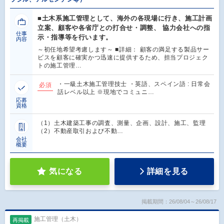
■土木系施工管理として、海外の各現場に行き、施工計画
立案、顧客や各省庁との打合せ・調整、 協力会社への指
仕事
示・指導等を行います。
内容
～初任地希望考慮します～ ■詳細： 顧客の満足する製品サー
ビスを顧客に確実かつ迅速に提供するため、担当プロジェク
トの施工管理…
・一級土木施工管理技士 ・英語、スペイン語 : 日常会
必須
話レベル以上 ※現地でコミュニ…
応募
資格
（1）土木建築工事の調査、測量、企画、設計、施工、監理
（2）不動産取引および不動…
会社
概要
気になる
詳細を見る
掲載期間：26/08/04～26/08/17
施工管理（土木）
再掲載