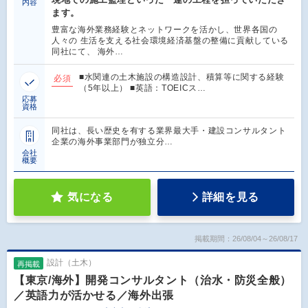
内容
ます。
豊富な海外業務経験とネットワークを活かし、世界各国の
人々の 生活を支える社会環境経済基盤の整備に貢献している
同社にて、 海外…
■水関連の土木施設の構造設計、積算等に関する経験
必須
（5年以上） ■英語：TOEICス…
応募
資格
同社は、長い歴史を有する業界最大手・建設コンサルタント
企業の海外事業部門が独立分…
会社
概要
気になる
詳細を見る
掲載期間：26/08/04～26/08/17
設計（土木）
再掲載
【東京/海外】開発コンサルタント（治水・防災全般）
／英語力が活かせる／海外出張