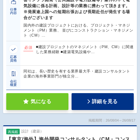
気設備に係る計画、設計等の業務に携わって頂きます。
仕事
※発展途上国への短期出張および長期赴任が発生する場
内容
合がございます
国内外の建設プロジェクトにおける、プロジェクト・マネジ
メント（PM）業務、 並びにコンストラクション・マネジメン
ト（CM）…
■建設プロジェクトのマネジメント（PM、CM）に関連
必須
した業務経験 ■建築電気設備や…
応募
資格
同社は、長い歴史を有する業界最大手・建設コンサルタント
企業の海外事業部門が独立分…
会社
概要
気になる
詳細を見る
掲載期間：26/08/04～26/08/17
設計（建築）
再掲載
【東京/海外】海外開発コンサルタント（CM・コンス