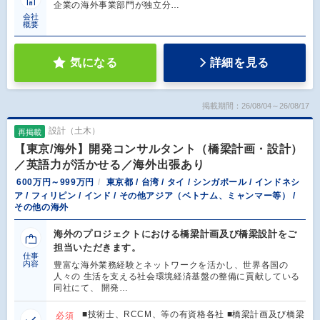
企業の海外事業部門が独立分…
会社
概要
気になる
詳細を見る
掲載期間：26/08/04～26/08/17
設計（土木）
再掲載
【東京/海外】開発コンサルタント（橋梁計画・設計）
／英語力が活かせる／海外出張あり
600万円～999万円
東京都 / 台湾 / タイ / シンガポール / インドネシ
ア / フィリピン / インド / その他アジア（ベトナム、ミャンマー等） /
その他の海外
海外のプロジェクトにおける橋梁計画及び橋梁設計をご
担当いただきます。
仕事
内容
豊富な海外業務経験とネットワークを活かし、世界各国の
人々の 生活を支える社会環境経済基盤の整備に貢献している
同社にて、 開発…
■技術士、RCCM、等の有資格各社 ■橋梁計画及び橋梁
必須