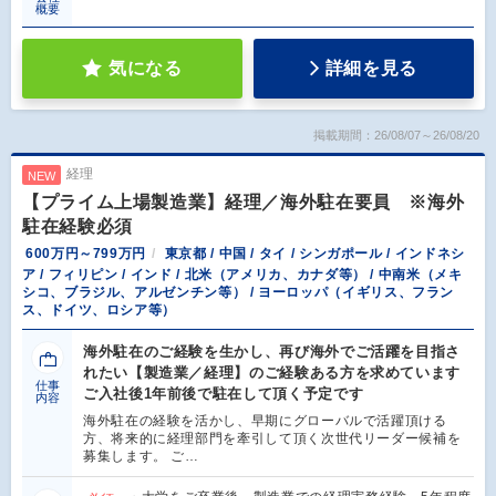
概要
気になる
詳細を見る
掲載期間：26/08/07～26/08/20
経理
NEW
【プライム上場製造業】経理／海外駐在要員 ※海外
駐在経験必須
600万円～799万円
東京都 / 中国 / タイ / シンガポール / インドネシ
ア / フィリピン / インド / 北米（アメリカ、カナダ等） / 中南米（メキ
シコ、ブラジル、アルゼンチン等） / ヨーロッパ（イギリス、フラン
ス、ドイツ、ロシア等）
海外駐在のご経験を生かし、再び海外でご活躍を目指さ
れたい【製造業／経理】のご経験ある方を求めています
仕事
ご入社後1年前後で駐在して頂く予定です
内容
海外駐在の経験を活かし、早期にグローバルで活躍頂ける
方、将来的に経理部門を牽引して頂く次世代リーダー候補を
募集します。 ご…