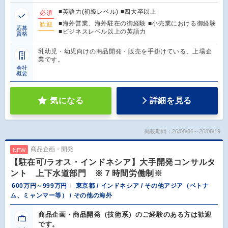
■英語力(初級レベル) ■四大卒以上
必須
■海外営業、海外駐在の御経験 ■小売業における御経験
歓迎
応募
■ビジネスレベル以上の英語力
資格
乳幼児・幼児向けの商品開発・販売を手掛けている、上場企
業です。
会社
概要
気になる
詳細を見る
掲載期間：26/08/06～26/08/19
商品企画・開発
NEW
【駐在可/ラオス・インドネシア】大手開発コンサルタ
ント 上下水道部門 ※７時間労働制※
600万円～999万円
東京都 / インドネシア / その他アジア（ベトナ
ム、ミャンマー等） / その他の海外
商品企画・商品開発（技術系）のご経験のある方は歓迎
です。