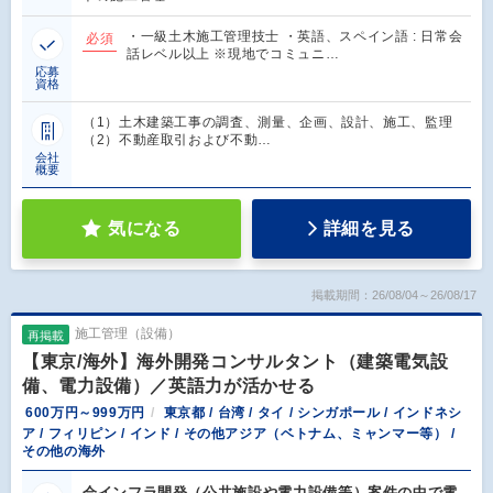
・一級土木施工管理技士 ・英語、スペイン語 : 日常会
必須
話レベル以上 ※現地でコミュニ…
応募
資格
（1）土木建築工事の調査、測量、企画、設計、施工、監理
（2）不動産取引および不動…
会社
概要
気になる
詳細を見る
掲載期間：26/08/04～26/08/17
施工管理（設備）
再掲載
【東京/海外】海外開発コンサルタント（建築電気設
備、電力設備）／英語力が活かせる
600万円～999万円
東京都 / 台湾 / タイ / シンガポール / インドネシ
ア / フィリピン / インド / その他アジア（ベトナム、ミャンマー等） /
その他の海外
会インフラ開発（公共施設や電力設備等）案件の中で電