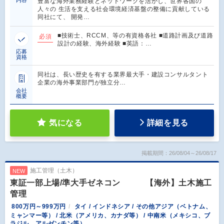
豊富な海外業務経験とネットワークを活かし、世界各国の
人々の 生活を支える社会環境経済基盤の整備に貢献している
同社にて、 開発…
■技術士、RCCM、等の有資格各社 ■道路計画及び道路
必須
設計の経験、海外経験 ■英語：…
応募
資格
同社は、長い歴史を有する業界最大手・建設コンサルタント
企業の海外事業部門が独立分…
会社
概要
気になる
詳細を見る
掲載期間：26/08/04～26/08/17
施工管理（土木）
NEW
東証一部上場/準大手ゼネコン 【海外】土木施工
管理
800万円～999万円
タイ / インドネシア / その他アジア（ベトナム、
ミャンマー等） / 北米（アメリカ、カナダ等） / 中南米（メキシコ、ブ
ラジル、アルゼンチン等）