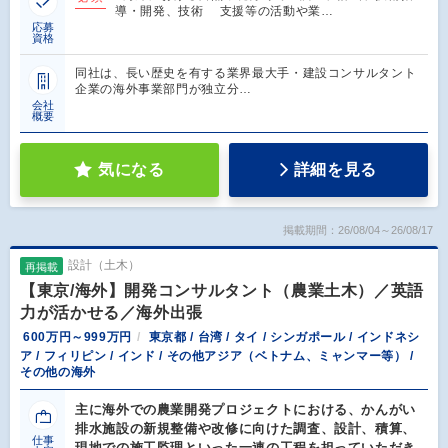
導・開発、技術 支援等の活動や業…
応募
資格
同社は、長い歴史を有する業界最大手・建設コンサルタント
企業の海外事業部門が独立分…
会社
概要
気になる
詳細を見る
掲載期間：26/08/04～26/08/17
設計（土木）
再掲載
【東京/海外】開発コンサルタント（農業土木）／英語
力が活かせる／海外出張
600万円～999万円
東京都 / 台湾 / タイ / シンガポール / インドネシ
ア / フィリピン / インド / その他アジア（ベトナム、ミャンマー等） /
その他の海外
主に海外での農業開発プロジェクトにおける、かんがい
排水施設の新規整備や改修に向けた調査、設計、積算、
仕事
現地での施工監理といった一連の工程を担っていただき