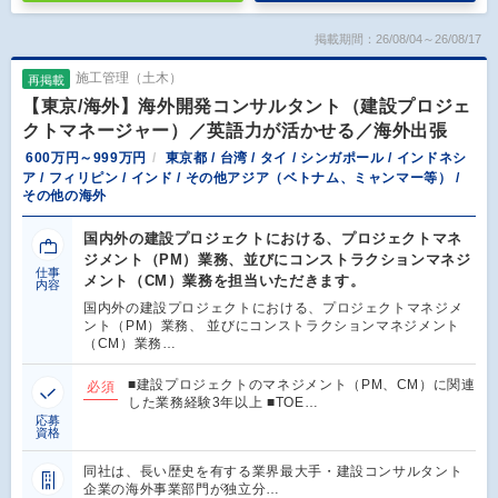
掲載期間：26/08/04～26/08/17
施工管理（土木）
再掲載
【東京/海外】海外開発コンサルタント（建設プロジェ
クトマネージャー）／英語力が活かせる／海外出張
600万円～999万円
東京都 / 台湾 / タイ / シンガポール / インドネシ
ア / フィリピン / インド / その他アジア（ベトナム、ミャンマー等） /
その他の海外
国内外の建設プロジェクトにおける、プロジェクトマネ
ジメント（PM）業務、並びにコンストラクションマネジ
仕事
メント（CM）業務を担当いただきます。
内容
国内外の建設プロジェクトにおける、プロジェクトマネジメ
ント（PM）業務、 並びにコンストラクションマネジメント
（CM）業務…
■建設プロジェクトのマネジメント（PM、CM）に関連
必須
した業務経験3年以上 ■TOE…
応募
資格
同社は、長い歴史を有する業界最大手・建設コンサルタント
企業の海外事業部門が独立分…