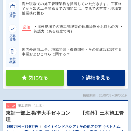
海外現場での施工管理業務を担当していただきます。工事終
了から次の工事開始までの期間には、支店での営業・現場支
援業務に携わ…
仕事
内容
・海外現場での施工管理等の勤務経験をお持ちの方 ・
必須
英語力（ある程度で可）
応募
資格
国内外建設工事、地域開発・都市開発・その他建設に関する
事業およびこれらに関するエ…
会社
概要
気になる
詳細を見る
掲載期間：26/08/05～26/08/19
施工管理（土木）
NEW
東証一部上場/準大手ゼネコン 【海外】土木施工管
理
600万円～799万円
タイ / インドネシア / その他アジア（ベトナム、