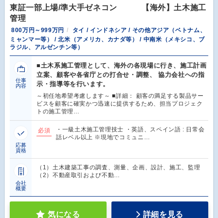
東証一部上場/準大手ゼネコン 【海外】土木施工
管理
800万円～999万円
タイ / インドネシア / その他アジア（ベトナム、
ミャンマー等） / 北米（アメリカ、カナダ等） / 中南米（メキシコ、ブ
ラジル、アルゼンチン等）
■土木系施工管理として、海外の各現場に行き、施工計画
立案、顧客や各省庁との打合せ・調整、 協力会社への指
仕事
示・指導等を行います。
内容
～初任地希望考慮します～ ■詳細： 顧客の満足する製品サー
ビスを顧客に確実かつ迅速に提供するため、担当プロジェク
トの施工管理…
・一級土木施工管理技士 ・英語、スペイン語 : 日常会
必須
話レベル以上 ※現地でコミュニ…
応募
資格
（1）土木建築工事の調査、測量、企画、設計、施工、監理
（2）不動産取引および不動…
会社
概要
気になる
詳細を見る