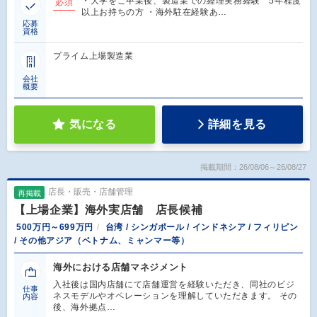
・大学をご卒業後、製造業での経理実務経験 5年程度
必須
以上お持ちの方 ・海外駐在経験あ…
応募
資格
プライム上場製造業
会社
概要
気になる
詳細を見る
掲載期間：26/08/06～26/08/27
店長・販売・店舗管理
再掲載
【上場企業】海外実店舗 店長候補
500万円～699万円
台湾 / シンガポール / インドネシア / フィリピン
/ その他アジア（ベトナム、ミャンマー等）
海外における店舗マネジメント
入社後は国内店舗にて店舗運営を経験いただき、同社のビジ
仕事
ネスモデルやオペレーションを理解していただきます。 その
内容
後、海外拠点…