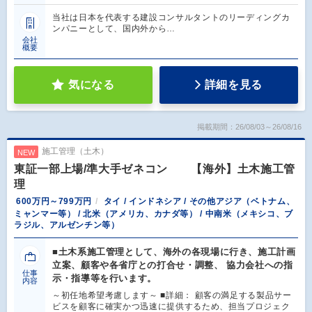
当社は日本を代表する建設コンサルタントのリーディングカ
ンパニーとして、国内外から…
会社
概要
気になる
詳細を見る
掲載期間：26/08/03～26/08/16
施工管理（土木）
NEW
東証一部上場/準大手ゼネコン 【海外】土木施工管
理
600万円～799万円
タイ / インドネシア / その他アジア（ベトナム、
ミャンマー等） / 北米（アメリカ、カナダ等） / 中南米（メキシコ、ブ
ラジル、アルゼンチン等）
■土木系施工管理として、海外の各現場に行き、施工計画
立案、顧客や各省庁との打合せ・調整、 協力会社への指
仕事
示・指導等を行います。
内容
～初任地希望考慮します～ ■詳細： 顧客の満足する製品サー
ビスを顧客に確実かつ迅速に提供するため、担当プロジェク