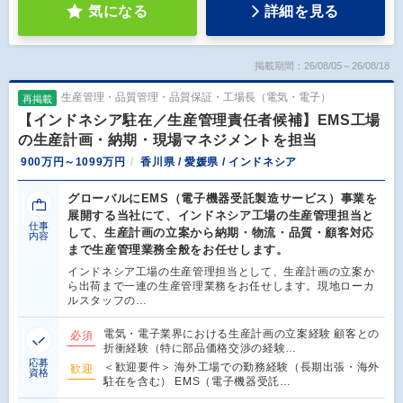
気になる
詳細を見る
掲載期間：26/08/05～26/08/18
生産管理・品質管理・品質保証・工場長（電気・電子）
再掲載
【インドネシア駐在／生産管理責任者候補】EMS工場
の生産計画・納期・現場マネジメントを担当
900万円～1099万円
香川県 / 愛媛県 / インドネシア
グローバルにEMS（電子機器受託製造サービス）事業を
展開する当社にて、インドネシア工場の生産管理担当と
仕事
して、生産計画の立案から納期・物流・品質・顧客対応
内容
まで生産管理業務全般をお任せします。
インドネシア工場の生産管理担当として、生産計画の立案か
ら出荷まで一連の生産管理業務をお任せします。現地ローカ
ルスタッフの…
電気・電子業界における生産計画の立案経験 顧客との
必須
折衝経験（特に部品価格交渉の経験…
応募
＜歓迎要件＞ 海外工場での勤務経験（長期出張・海外
歓迎
資格
駐在を含む） EMS（電子機器受託…