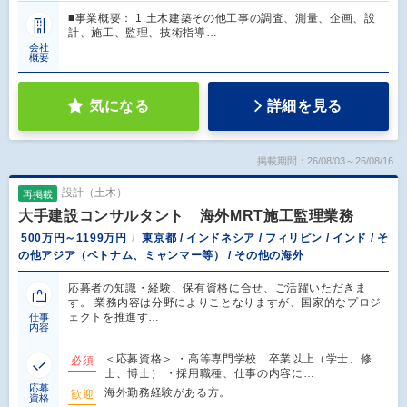
■事業概要： 1.土木建築その他工事の調査、測量、企画、設
計、施工、監理、技術指導…
会社
概要
気になる
詳細を見る
掲載期間：26/08/03～26/08/16
設計（土木）
再掲載
大手建設コンサルタント 海外MRT施工監理業務
500万円～1199万円
東京都 / インドネシア / フィリピン / インド / そ
の他アジア（ベトナム、ミャンマー等） / その他の海外
応募者の知識・経験、保有資格に合せ、ご活躍いただきま
す。 業務内容は分野によりことなりますが、国家的なプロジ
ェクトを推進す…
仕事
内容
＜応募資格＞ ・高等専門学校 卒業以上（学士、修
必須
士、博士） ・採用職種、仕事の内容に…
応募
海外勤務経験がある方。
歓迎
資格