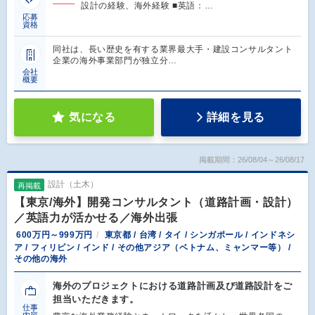
設計の経験、海外経験 ■英語：…
応募
資格
同社は、長い歴史を有する業界最大手・建設コンサルタント
企業の海外事業部門が独立分…
会社
概要
気になる
詳細を見る
掲載期間：26/08/04～26/08/17
設計（土木）
再掲載
【東京/海外】開発コンサルタント（道路計画・設計）
／英語力が活かせる／海外出張
600万円～999万円
東京都 / 台湾 / タイ / シンガポール / インドネシ
ア / フィリピン / インド / その他アジア（ベトナム、ミャンマー等） /
その他の海外
海外のプロジェクトにおける道路計画及び道路設計をご
担当いただきます。
仕事
内容