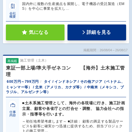
国内外に複数の生産拠点を展開し、電子機器の受託製造（EM
S）を中心に事業を拡大し…
会社
概要
気になる
詳細を見る
掲載期間：26/08/04～26/08/17
施工管理（土木）
再掲載
東証一部上場/準大手ゼネコン 【海外】土木施工管
理
600万円～799万円
タイ / インドネシア / その他アジア（ベトナム、
ミャンマー等） / 北米（アメリカ、カナダ等） / 中南米（メキシコ、ブ
ラジル、アルゼンチン等）
■土木系施工管理として、海外の各現場に行き、施工計画
立案、顧客や各省庁との打合せ・調整、 協力会社への指
仕事
示・指導等を行います。
内容
～初任地希望考慮します～ ■詳細： 顧客の満足する製品サー
ビスを顧客に確実かつ迅速に提供するため、担当プロジェク
トの施工管理…