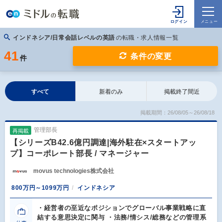
インドネシア/日常会話レベルの英語
の転職・求人情報一覧
41
条件の変更
件
すべて
新着のみ
掲載終了間近
掲載期間：26/08/05～26/08/18
管理部長
再掲載
【シリーズB42.6億円調達|海外駐在×スタートアッ
プ】コーポレート部長 / マネージャー
movus technologies株式会社
800万円～1099万円
インドネシア
・経営者の至近なポジションでグローバル事業戦略に直
結する意思決定に関与 ・法務/情シス/総務などの管理系