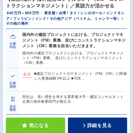
トラクションマネジメント）／英語力が活かせる
600万円～999万円
東京都 / 台湾 / タイ / シンガポール / インドネシ
ア / フィリピン / インド / その他アジア（ベトナム、ミャンマー等） /
その他の海外
国内外の建設プロジェクトにおける、プロジェクトマネ
ジメント（PM）業務、並びにコンストラクションマネジ
仕事
メント（CM）業務を担当いただきます。
内容
国内外の建設プロジェクトにおける、プロジェクトマネジメ
ント（PM）業務、 並びにコンストラクションマネジメント
（CM）業務…
■建設プロジェクトのマネジメント（PM、CM）に関連
必須
した業務経験3年以上 ■TOE…
応募
資格
同社は、長い歴史を有する業界最大手・建設コンサルタント
企業の海外事業部門が独立分…
会社
概要
気になる
詳細を見る