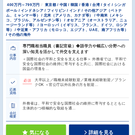
400万円～799万円
東京都 / 中国 / 韓国 / 香港 / 台湾 / タイ / シンガ
ポール / インドネシア / フィリピン / インド / その他アジア（ベトナ
ム、ミャンマー等） / 北米（アメリカ、カナダ等） / 中南米（メキシ
コ、ブラジル、アルゼンチン等） / オセアニア（オーストラリア、ニュ
ージーランド等） / ヨーロッパ（イギリス、フランス、ドイツ、ロシア
等） / 中近東・アフリカ（モロッコ、エジプト、UAE、南アフリカ等）
/ その他の海外
専門職相当職員（書記官級）◆語学力や幅広い分野への
深い知見を活かして外交を支えます
仕事
内容
＜国際社会の平和と安全を支える仕事＞ 外務省では、平和で
安全な国際社会の維持に寄与すると共に、国際社会における
国益の増進を…
大卒以上／職種未経験歓迎／業種未経験歓迎／ブラン
必須
クOK ＜官公庁以外出身の方を歓迎…
応募
資格
外務省は、平和で安全な国際社会の維持に寄与するとともに
主体的かつ積極的な取組を通…
会社
概要
気になる
詳細を見る