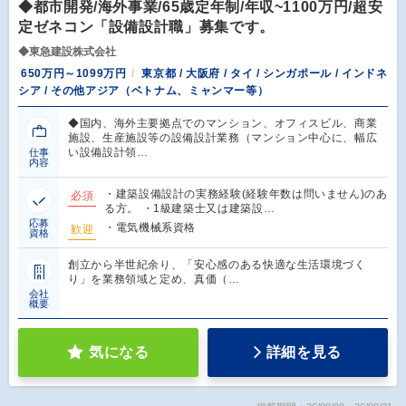
◆都市開発/海外事業/65歳定年制/年収~1100万円/超安
定ゼネコン「設備設計職」募集です。
◆東急建設株式会社
650万円～1099万円
東京都 / 大阪府 / タイ / シンガポール / インドネ
シア / その他アジア（ベトナム、ミャンマー等）
◆国内、海外主要拠点でのマンション、オフィスビル、商業
施設、生産施設等の設備設計業務（マンション中心に、幅広
い設備設計領…
仕事
内容
・建築設備設計の実務経験(経験年数は問いません)のあ
必須
る方。 ・1級建築士又は建築設…
応募
・電気機械系資格
歓迎
資格
創立から半世紀余り、「安心感のある快適な生活環境づく
り」を業務領域と定め、真価（…
会社
概要
気になる
詳細を見る