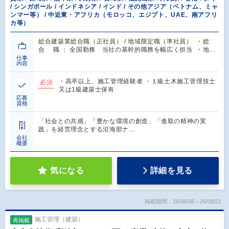
/ シンガポール / インドネシア / インド / その他アジア（ベトナム、ミャ
ンマー等） / 中近東・アフリカ（モロッコ、エジプト、UAE、南アフリ
カ等）
総合建築業総合職（正社員） / 地域限定職（準社員） ・総
合 職 ： 全国勤務 当社の基幹的職務を幅広く担当 ・地…
仕事
内容
・高卒以上、施工管理経験者 ・１級土木施工管理技士
必須
又は1級建築士保有
応募
資格
「社会との共感」「豊かな環境の創造」「進取の精神の実
践」を経営理念とする沿海部ナ…
会社
概要
気になる
詳細を見る
掲載期間：26/08/08～26/08/21
施工管理（建築）
再掲載