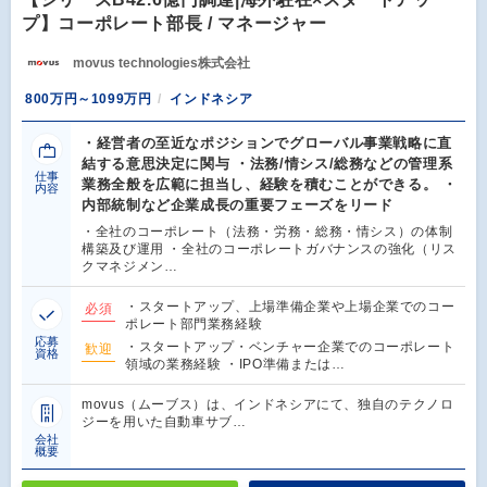
プ】コーポレート部長 / マネージャー
movus technologies株式会社
800万円～1099万円
インドネシア
・経営者の至近なポジションでグローバル事業戦略に直
結する意思決定に関与 ・法務/情シス/総務などの管理系
仕事
業務全般を広範に担当し、経験を積むことができる。 ・
内容
内部統制など企業成長の重要フェーズをリード
・全社のコーポレート（法務・労務・総務・情シス）の体制
構築及び運用 ・全社のコーポレートガバナンスの強化（リス
クマネジメン…
・スタートアップ、上場準備企業や上場企業でのコー
必須
ポレート部門業務経験
応募
・スタートアップ・ベンチャー企業でのコーポレート
歓迎
資格
領域の業務経験 ・IPO準備または…
movus（ムーブス）は、インドネシアにて、独自のテクノロ
ジーを用いた自動車サブ…
会社
概要