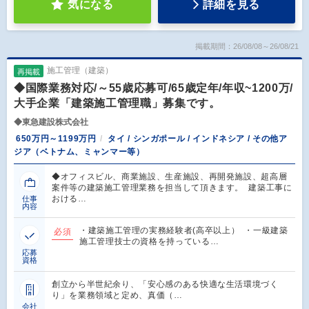
気になる
詳細を見る
掲載期間：26/08/08～26/08/21
施工管理（建築）
再掲載
◆国際業務対応/～55歳応募可/65歳定年/年収~1200万/
大手企業「建築施工管理職」募集です。
◆東急建設株式会社
650万円～1199万円
タイ / シンガポール / インドネシア / その他ア
ジア（ベトナム、ミャンマー等）
◆オフィスビル、商業施設、生産施設、再開発施設、超高層
案件等の建築施工管理業務を担当して頂きます。 建築工事に
おける…
仕事
内容
・建築施工管理の実務経験者(高卒以上） ・一級建築
必須
施工管理技士の資格を持っている…
応募
資格
創立から半世紀余り、「安心感のある快適な生活環境づく
り」を業務領域と定め、真価（…
会社