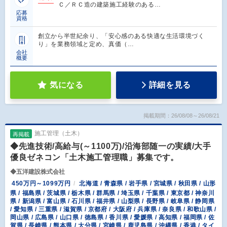
Ｃ／ＲＣ造の建築施工経験のある…
応募
資格
創立から半世紀余り、「安心感のある快適な生活環境づく
り」を業務領域と定め、真価（…
会社
概要
気になる
詳細を見る
掲載期間：26/08/08～26/08/21
施工管理（土木）
再掲載
◆先進技術/高給与(～1100万)/沿海部随一の実績/大手
優良ゼネコン「土木施工管理職」募集です。
◆五洋建設株式会社
450万円～1099万円
北海道 / 青森県 / 岩手県 / 宮城県 / 秋田県 / 山形
県 / 福島県 / 茨城県 / 栃木県 / 群馬県 / 埼玉県 / 千葉県 / 東京都 / 神奈川
県 / 新潟県 / 富山県 / 石川県 / 福井県 / 山梨県 / 長野県 / 岐阜県 / 静岡県
/ 愛知県 / 三重県 / 滋賀県 / 京都府 / 大阪府 / 兵庫県 / 奈良県 / 和歌山県 /
岡山県 / 広島県 / 山口県 / 徳島県 / 香川県 / 愛媛県 / 高知県 / 福岡県 / 佐
賀県 / 長崎県 / 熊本県 / 大分県 / 宮崎県 / 鹿児島県 / 沖縄県 / 香港 / タイ