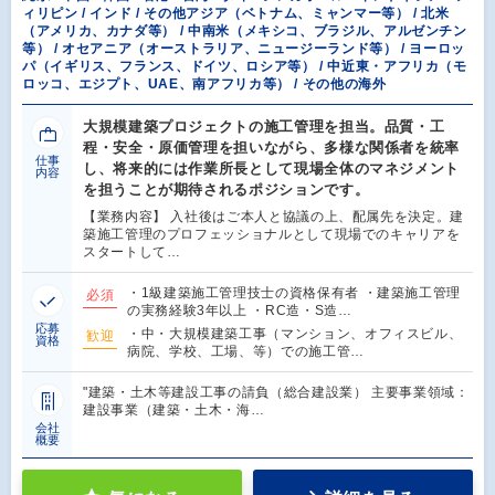
ィリピン / インド / その他アジア（ベトナム、ミャンマー等） / 北米
（アメリカ、カナダ等） / 中南米（メキシコ、ブラジル、アルゼンチン
等） / オセアニア（オーストラリア、ニュージーランド等） / ヨーロッ
パ（イギリス、フランス、ドイツ、ロシア等） / 中近東・アフリカ（モ
ロッコ、エジプト、UAE、南アフリカ等） / その他の海外
大規模建築プロジェクトの施工管理を担当。品質・工
程・安全・原価管理を担いながら、多様な関係者を統率
仕事
し、将来的には作業所長として現場全体のマネジメント
内容
を担うことが期待されるポジションです。
【業務内容】 入社後はご本人と協議の上、配属先を決定。建
築施工管理のプロフェッショナルとして現場でのキャリアを
スタートして…
・1級建築施工管理技士の資格保有者 ・建築施工管理
必須
の実務経験3年以上 ・RC造・S造…
応募
・中・大規模建築工事（マンション、オフィスビル、
歓迎
資格
病院、学校、工場、等）での施工管…
"建築・土木等建設工事の請負（総合建設業） 主要事業領域：
建設事業（建築・土木・海…
会社
概要