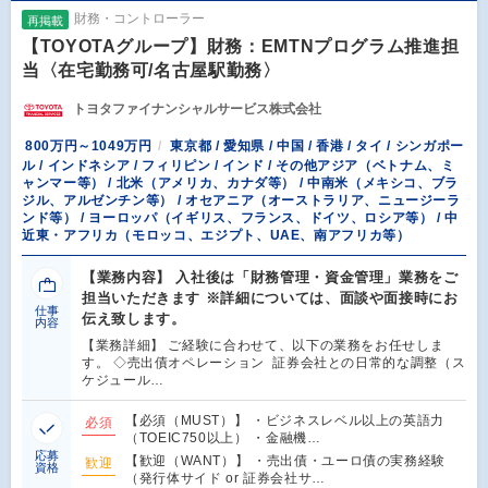
財務・コントローラー
再掲載
【TOYOTAグループ】財務：EMTNプログラム推進担
当〈在宅勤務可/名古屋駅勤務〉
トヨタファイナンシャルサービス株式会社
800万円～1049万円
東京都 / 愛知県 / 中国 / 香港 / タイ / シンガポー
ル / インドネシア / フィリピン / インド / その他アジア（ベトナム、ミ
ャンマー等） / 北米（アメリカ、カナダ等） / 中南米（メキシコ、ブラ
ジル、アルゼンチン等） / オセアニア（オーストラリア、ニュージーラ
ンド等） / ヨーロッパ（イギリス、フランス、ドイツ、ロシア等） / 中
近東・アフリカ（モロッコ、エジプト、UAE、南アフリカ等）
【業務内容】 入社後は「財務管理・資金管理」業務をご
担当いただきます ※詳細については、面談や面接時にお
仕事
伝え致します。
内容
【業務詳細】 ご経験に合わせて、以下の業務をお任せしま
す。 ◇売出債オペレーション 証券会社との日常的な調整（ス
ケジュール…
【必須（MUST）】 ・ビジネスレベル以上の英語力
必須
（TOEIC750以上） ・金融機…
応募
【歓迎（WANT）】 ・売出債・ユーロ債の実務経験
歓迎
資格
（発行体サイド or 証券会社サ…