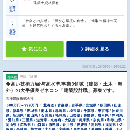
建築士資格保有
応募
資格
「社会との共感」「豊かな環境の創造」「進取の精神の実
践」を経営理念とする沿海部ナ…
会社
概要
気になる
詳細を見る
掲載期間：26/08/08～26/08/21
設計（建築）
再掲載
◆高い技術力/給与高水準/事業3領域（建築・土木・海
外）の大手優良ゼネコン「建築設計職」募集です。
五洋建設株式会社
600万円～999万円
北海道 / 青森県 / 岩手県 / 宮城県 / 秋田県 / 山形
県 / 福島県 / 茨城県 / 栃木県 / 群馬県 / 埼玉県 / 千葉県 / 東京都 / 神奈川
県 / 新潟県 / 富山県 / 石川県 / 福井県 / 山梨県 / 長野県 / 岐阜県 / 静岡県
/ 愛知県 / 三重県 / 滋賀県 / 京都府 / 大阪府 / 兵庫県 / 奈良県 / 和歌山県 /
岡山県 / 広島県 / 山口県 / 徳島県 / 香川県 / 愛媛県 / 高知県 / 福岡県 / 佐
賀県 / 長崎県 / 熊本県 / 大分県 / 宮崎県 / 鹿児島県 / 沖縄県 / 香港 / タイ