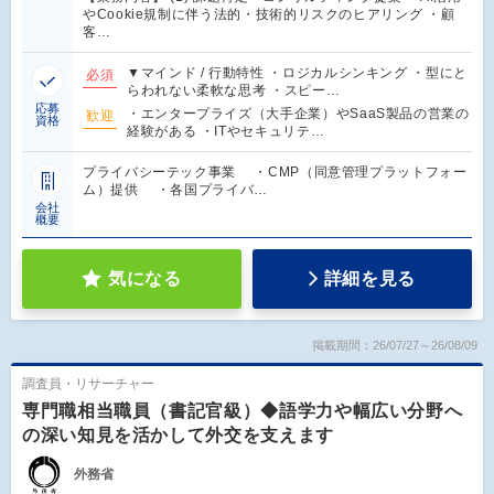
やCookie規制に伴う法的・技術的リスクのヒアリング ・顧
客…
▼マインド / 行動特性 ・ロジカルシンキング ・型にと
必須
らわれない柔軟な思考 ・スピー…
応募
・エンタープライズ（大手企業）やSaaS製品の営業の
歓迎
資格
経験がある ・ITやセキュリテ…
プライバシーテック事業 ・CMP（同意管理プラットフォー
ム）提供 ・各国プライバ…
会社
概要
気になる
詳細を見る
掲載期間：26/07/27～26/08/09
調査員・リサーチャー
専門職相当職員（書記官級）◆語学力や幅広い分野へ
の深い知見を活かして外交を支えます
外務省