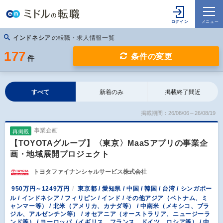
インドネシア
の転職・求人情報一覧
177
条件の変更
件
すべて
新着のみ
掲載終了間近
掲載期間：26/08/06～26/08/19
事業企画
再掲載
【TOYOTAグループ】〈東京〉MaaSアプリの事業企
画・地域展開プロジェクト
トヨタファイナンシャルサービス株式会社
950万円～1249万円
東京都 / 愛知県 / 中国 / 韓国 / 台湾 / シンガポー
ル / インドネシア / フィリピン / インド / その他アジア（ベトナム、ミ
ャンマー等） / 北米（アメリカ、カナダ等） / 中南米（メキシコ、ブラ
ジル、アルゼンチン等） / オセアニア（オーストラリア、ニュージーラ
ンド等） / ヨーロッパ（イギリス、フランス、ドイツ、ロシア等） / 中