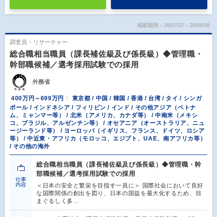
掲載期間：26/07/27～26/08/09
調査員・リサーチャー
総合職相当職員（課長補佐級及び係長級）◆管理職・
幹部職候補／選考採用試験での採用
外務省
400万円～699万円
東京都 / 中国 / 韓国 / 香港 / 台湾 / タイ / シンガ
ポール / インドネシア / フィリピン / インド / その他アジア（ベトナ
ム、ミャンマー等） / 北米（アメリカ、カナダ等） / 中南米（メキシ
コ、ブラジル、アルゼンチン等） / オセアニア（オーストラリア、ニュ
ージーランド等） / ヨーロッパ（イギリス、フランス、ドイツ、ロシア
等） / 中近東・アフリカ（モロッコ、エジプト、UAE、南アフリカ等）
/ その他の海外
総合職相当職員（課長補佐級及び係長級）◆管理職・幹
部職候補／選考採用試験での採用
仕事
内容
＜日本の安全と繁栄を目指す一員に＞ 国際社会において良好
な国際関係の創出を図り、日本の国益を最大化するため、目
まぐるしく多…