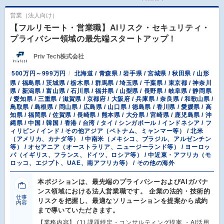
営業（法人向け）
【フルリモート・営業職】AIリスク・セキュリティ・
プライバシー領域の最先端スタートアップ！
Priv Tech株式会社
500万円～999万円
北海道 / 青森県 / 岩手県 / 宮城県 / 秋田県 / 山形
県 / 福島県 / 茨城県 / 栃木県 / 群馬県 / 埼玉県 / 千葉県 / 東京都 / 神奈川
県 / 新潟県 / 富山県 / 石川県 / 福井県 / 山梨県 / 長野県 / 岐阜県 / 静岡県
/ 愛知県 / 三重県 / 滋賀県 / 京都府 / 大阪府 / 兵庫県 / 奈良県 / 和歌山県 /
鳥取県 / 島根県 / 岡山県 / 広島県 / 山口県 / 徳島県 / 香川県 / 愛媛県 / 高
知県 / 福岡県 / 佐賀県 / 長崎県 / 熊本県 / 大分県 / 宮崎県 / 鹿児島県 / 沖
縄県 / 中国 / 韓国 / 香港 / 台湾 / タイ / シンガポール / インドネシア / フ
ィリピン / インド / その他アジア（ベトナム、ミャンマー等） / 北米
（アメリカ、カナダ等） / 中南米（メキシコ、ブラジル、アルゼンチン
等） / オセアニア（オーストラリア、ニュージーランド等） / ヨーロッ
パ（イギリス、フランス、ドイツ、ロシア等） / 中近東・アフリカ（モ
ロッコ、エジプト、UAE、南アフリカ等） / その他の海外
本ポジションは、最先端のプライバシーおよびAIガバナ
ンス領域における法人営業職です。 企業の法的・技術的
仕事
リスクを把握し、最適なソリューションを提案から成約
内容
まで導いていただきます。
【業務内容】 (1) 課題特定・コンサルティング提案 ・AI活用