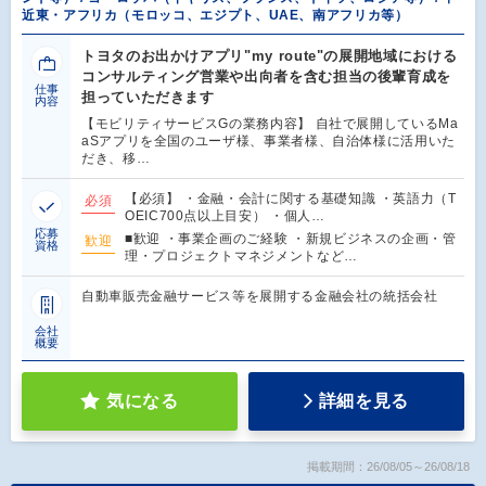
近東・アフリカ（モロッコ、エジプト、UAE、南アフリカ等）
トヨタのお出かけアプリ"my route"の展開地域における
コンサルティング営業や出向者を含む担当の後輩育成を
仕事
担っていただきます
内容
【モビリティサービスGの業務内容】 自社で展開しているMa
aSアプリを全国のユーザ様、事業者様、自治体様に活用いた
だき、移…
【必須】 ・金融・会計に関する基礎知識 ・英語力（T
必須
OEIC700点以上目安） ・個人…
応募
■歓迎 ・事業企画のご経験 ・新規ビジネスの企画・管
歓迎
資格
理・プロジェクトマネジメントなど…
自動車販売金融サービス等を展開する金融会社の統括会社
会社
概要
気になる
詳細を見る
掲載期間：26/08/05～26/08/18