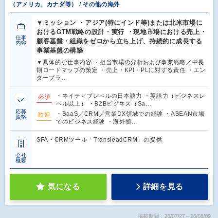
（アメリカ、カナダ等） / その他の海外
▼ミッション ・アジア(特にインド等)または北米市場に
おけるGTM戦略の設計・実行 ・現地市場における売上・
仕事
顧客基盤・組織をゼロから立ち上げ、持続的に成長する
内容
事業基盤の構築
▼具体的な仕事内容 ・担当市場の分析および事業戦略／中長
期ロードマップの策定 ・売上・KPI・PLに対する責任 ・エン
タープラ…
・ネイティブレベルの日本語力 ・英語力（ビジネスレ
必須
ベル以上） ・B2Bビジネス（Sa…
応募
・SaaS／CRM／営業DX領域での経験 ・ASEAN市場
歓迎
資格
でのビジネス経験 ・海外拠…
SFA・CRMツール「TransleadCRM」の提供
会社
概要
気になる
詳細を見る
掲載期間：26/07/27～26/08/09