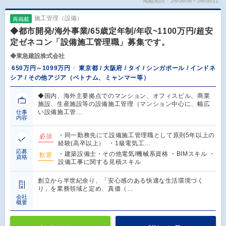
掲載期間：26/08/08～26/08/21
施工管理（設備）
再掲載
◆都市開発/海外事業/65歳定年制/年収~1100万円/超安
定ゼネコン「設備施工管理職」募集です。
◆東急建設株式会社
650万円～1099万円
東京都 / 大阪府 / タイ / シンガポール / インドネ
シア / その他アジア（ベトナム、ミャンマー等）
◆国内、海外主要拠点でのマンション、オフィスビル、商業
施設、生産施設等の設備施工管理（マンション中心に、幅広
い設備施工管…
仕事
内容
・同一勤務先にて設備施工管理職として原則5年以上の
必須
経験(高卒以上） ・1級電気工…
応募
・建築設備士・その他電気/機械系資格 ・BIMスキル ・
歓迎
資格
設備工事に関する見積スキル
創立から半世紀余り、「安心感のある快適な生活環境づく
り」を業務領域と定め、真価（…
会社
概要