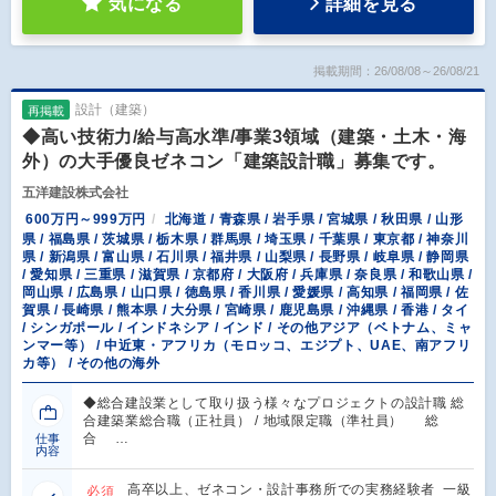
気になる
詳細を見る
掲載期間：26/08/08～26/08/21
設計（建築）
再掲載
◆高い技術力/給与高水準/事業3領域（建築・土木・海
外）の大手優良ゼネコン「建築設計職」募集です。
五洋建設株式会社
600万円～999万円
北海道 / 青森県 / 岩手県 / 宮城県 / 秋田県 / 山形
県 / 福島県 / 茨城県 / 栃木県 / 群馬県 / 埼玉県 / 千葉県 / 東京都 / 神奈川
県 / 新潟県 / 富山県 / 石川県 / 福井県 / 山梨県 / 長野県 / 岐阜県 / 静岡県
/ 愛知県 / 三重県 / 滋賀県 / 京都府 / 大阪府 / 兵庫県 / 奈良県 / 和歌山県 /
岡山県 / 広島県 / 山口県 / 徳島県 / 香川県 / 愛媛県 / 高知県 / 福岡県 / 佐
賀県 / 長崎県 / 熊本県 / 大分県 / 宮崎県 / 鹿児島県 / 沖縄県 / 香港 / タイ
/ シンガポール / インドネシア / インド / その他アジア（ベトナム、ミャ
ンマー等） / 中近東・アフリカ（モロッコ、エジプト、UAE、南アフリ
カ等） / その他の海外
◆総合建設業として取り扱う様々なプロジェクトの設計職 総
合建築業総合職（正社員） / 地域限定職（準社員） 総
合 …
仕事
内容
高卒以上、ゼネコン・設計事務所での実務経験者 一級
必須