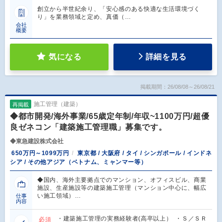
創立から半世紀余り、「安心感のある快適な生活環境づく
り」を業務領域と定め、真価（…
会社
概要
気になる
詳細を見る
掲載期間：26/08/08～26/08/21
施工管理（建築）
再掲載
◆都市開発/海外事業/65歳定年制/年収~1100万円/超優
良ゼネコン「建築施工管理職」募集です。
◆東急建設株式会社
650万円～1099万円
東京都 / 大阪府 / タイ / シンガポール / インドネ
シア / その他アジア（ベトナム、ミャンマー等）
◆国内、海外主要拠点でのマンション、オフィスビル、商業
施設、生産施設等の建築施工管理（マンション中心に、幅広
い施工領域）…
仕事
内容
・建築施工管理の実務経験者(高卒以上） ・Ｓ／ＳＲ
必須