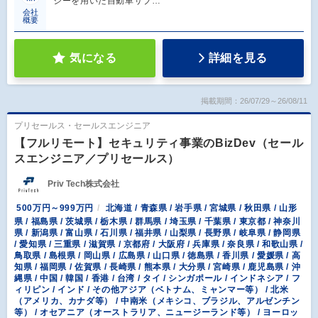
ジーを用いた自動車サブ…
会社
概要
気になる
詳細を見る
掲載期間：26/07/29～26/08/11
プリセールス・セールスエンジニア
【フルリモート】セキュリティ事業のBizDev（セール
スエンジニア／プリセールス）
Priv Tech株式会社
500万円～999万円
北海道 / 青森県 / 岩手県 / 宮城県 / 秋田県 / 山形
県 / 福島県 / 茨城県 / 栃木県 / 群馬県 / 埼玉県 / 千葉県 / 東京都 / 神奈川
県 / 新潟県 / 富山県 / 石川県 / 福井県 / 山梨県 / 長野県 / 岐阜県 / 静岡県
/ 愛知県 / 三重県 / 滋賀県 / 京都府 / 大阪府 / 兵庫県 / 奈良県 / 和歌山県 /
鳥取県 / 島根県 / 岡山県 / 広島県 / 山口県 / 徳島県 / 香川県 / 愛媛県 / 高
知県 / 福岡県 / 佐賀県 / 長崎県 / 熊本県 / 大分県 / 宮崎県 / 鹿児島県 / 沖
縄県 / 中国 / 韓国 / 香港 / 台湾 / タイ / シンガポール / インドネシア / フ
ィリピン / インド / その他アジア（ベトナム、ミャンマー等） / 北米
（アメリカ、カナダ等） / 中南米（メキシコ、ブラジル、アルゼンチン
等） / オセアニア（オーストラリア、ニュージーランド等） / ヨーロッ