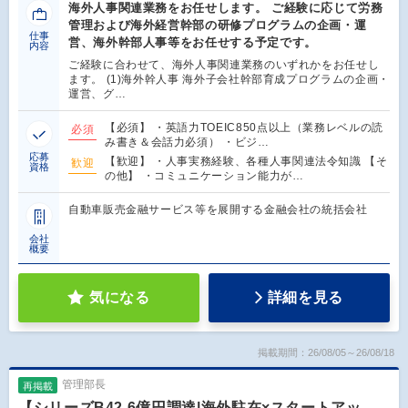
海外人事関連業務をお任せします。 ご経験に応じて労務
管理および海外経営幹部の研修プログラムの企画・運
仕事
営、海外幹部人事等をお任せする予定です。
内容
ご経験に合わせて、海外人事関連業務のいずれかをお任せし
ます。 (1)海外幹人事 海外子会社幹部育成プログラムの企画・
運営、グ…
【必須】 ・英語力TOEIC850点以上（業務レベルの読
必須
み書き＆会話力必須） ・ビジ…
応募
【歓迎】 ・人事実務経験、各種人事関連法令知識 【そ
歓迎
資格
の他】 ・コミュニケーション能力が…
自動車販売金融サービス等を展開する金融会社の統括会社
会社
概要
気になる
詳細を見る
掲載期間：26/08/05～26/08/18
管理部長
再掲載
【シリーズB42.6億円調達|海外駐在×スタートアッ