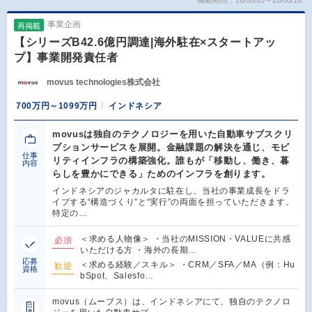
事業企画
再掲載
【シリーズB42.6億円調達|海外駐在×スタートアッ
プ】事業開発責任者
movus technologies株式会社
700万円～1099万円
インドネシア
movusは独自のテクノロジーを用いた自動車サブスクリ
プションサービスを展開。金融課題の解決を通じ、モビ
仕事
リティインフラの構築強化。誰もが「移動し、働き、暮
内容
らしを豊かにできる」ためのインフラを創ります。
インドネシアのジャカルタに駐在し、当社の事業成長をドラ
イブする“構造づくり”と“実行”の両面を担っていただきます。
特定の…
＜求める人物像＞ ・当社のMISSION・VALUEに共感
必須
いただける方 ・海外の長期…
応募
＜求める経験／スキル＞ ・CRM／SFA／MA（例：Hu
歓迎
資格
bSpot、Salesfo…
movus（ムーブス）は、インドネシアにて、独自のテクノロ