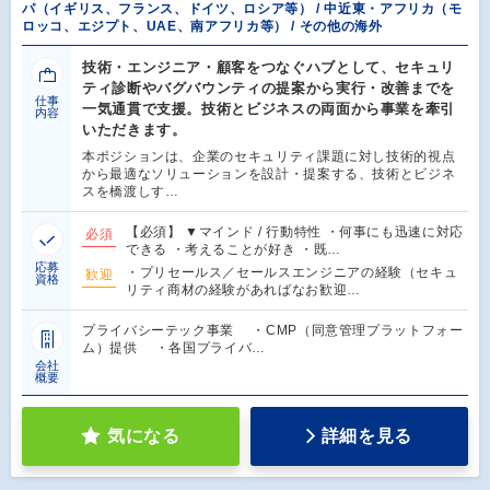
パ（イギリス、フランス、ドイツ、ロシア等） / 中近東・アフリカ（モ
ロッコ、エジプト、UAE、南アフリカ等） / その他の海外
技術・エンジニア・顧客をつなぐハブとして、セキュリ
ティ診断やバグバウンティの提案から実行・改善までを
仕事
一気通貫で支援。技術とビジネスの両面から事業を牽引
内容
いただきます。
本ポジションは、企業のセキュリティ課題に対し技術的視点
から最適なソリューションを設計・提案する、技術とビジネ
スを橋渡しす…
【必須】 ▼マインド / 行動特性 ・何事にも迅速に対応
必須
できる ・考えることが好き ・既…
応募
・プリセールス／セールスエンジニアの経験（セキュ
歓迎
資格
リティ商材の経験があればなお歓迎…
プライバシーテック事業 ・CMP（同意管理プラットフォー
ム）提供 ・各国プライバ…
会社
概要
気になる
詳細を見る