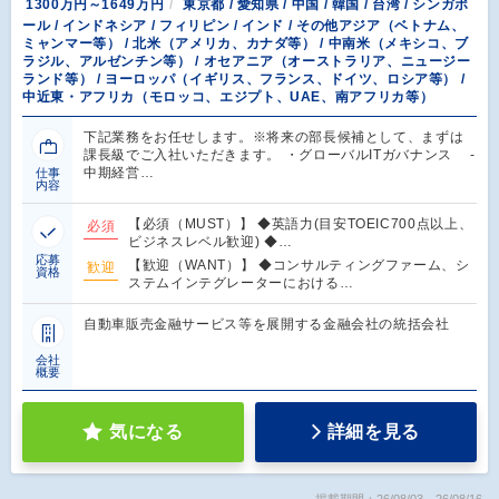
1300万円～1649万円
東京都 / 愛知県 / 中国 / 韓国 / 台湾 / シンガポ
ール / インドネシア / フィリピン / インド / その他アジア（ベトナム、
ミャンマー等） / 北米（アメリカ、カナダ等） / 中南米（メキシコ、ブ
ラジル、アルゼンチン等） / オセアニア（オーストラリア、ニュージー
ランド等） / ヨーロッパ（イギリス、フランス、ドイツ、ロシア等） /
中近東・アフリカ（モロッコ、エジプト、UAE、南アフリカ等）
下記業務をお任せします。※将来の部長候補として、まずは
課長級でご入社いただきます。 ・グローバルITガバナンス ‐
中期経営…
仕事
内容
【必須（MUST）】 ◆英語力(目安TOEIC700点以上、
必須
ビジネスレベル歓迎) ◆…
応募
【歓迎（WANT）】 ◆コンサルティングファーム、シ
歓迎
資格
ステムインテグレーターにおける…
自動車販売金融サービス等を展開する金融会社の統括会社
会社
概要
気になる
詳細を見る
掲載期間：26/08/03～26/08/16