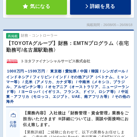
気になる
詳細を見る
掲載期間：26/08/05～26/08/18
財務・コントローラー
再掲載
【TOYOTAグループ】財務：EMTNプログラム〈在宅
勤務可/名古屋駅勤務〉
トヨタファイナンシャルサービス株式会社
1000万円～1599万円
東京都 / 愛知県 / 中国 / 韓国 / シンガポール /
インドネシア / フィリピン / インド / その他アジア（ベトナム、ミャン
マー等） / 北米（アメリカ、カナダ等） / 中南米（メキシコ、ブラジ
ル、アルゼンチン等） / オセアニア（オーストラリア、ニュージーラン
ド等） / ヨーロッパ（イギリス、フランス、ドイツ、ロシア等） / 中近
東・アフリカ（モロッコ、エジプト、UAE、南アフリカ等） / その他の
海外
【業務内容】 入社後は「財務管理・資金管理」業務をご
担当いただきます ※詳細については、面談や面接時にお
仕事
伝え致します。
内容
【業務詳細】 ご経験に合わせて、以下の業務をお任せしま