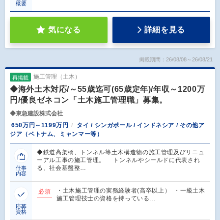
概要
気になる
詳細を見る
掲載期間：26/08/08～26/08/21
施工管理（土木）
再掲載
◆海外土木対応/～55歳迄可(65歳定年)/年収～1200万
円/優良ゼネコン「土木施工管理職」募集。
◆東急建設株式会社
650万円～1199万円
タイ / シンガポール / インドネシア / その他ア
ジア（ベトナム、ミャンマー等）
◆鉄道高架橋、トンネル等土木構造物の施工管理及びリニュ
ーアル工事の施工管理。 トンネルやシールドに代表され
る、社会基盤整…
仕事
内容
・土木施工管理の実務経験者(高卒以上） ・一級土木
必須
施工管理技士の資格を持っている…
応募
資格