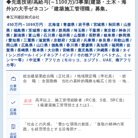
◆先進技術/高給与(～1100万)/3事業(建築・土木・海
外)の大手ゼネコン「建築施工管理職」募集。
◆五洋建設株式会社
450万円～1099万円
北海道 / 青森県 / 岩手県 / 宮城県 / 秋田県 / 山形
県 / 福島県 / 茨城県 / 栃木県 / 群馬県 / 埼玉県 / 千葉県 / 東京都 / 神奈川
県 / 新潟県 / 富山県 / 石川県 / 福井県 / 山梨県 / 長野県 / 岐阜県 / 静岡県
/ 愛知県 / 三重県 / 滋賀県 / 京都府 / 大阪府 / 兵庫県 / 奈良県 / 和歌山県 /
岡山県 / 広島県 / 山口県 / 徳島県 / 香川県 / 愛媛県 / 高知県 / 福岡県 / 佐
賀県 / 長崎県 / 熊本県 / 大分県 / 宮崎県 / 鹿児島県 / 沖縄県 / 香港 / タイ
/ シンガポール / インドネシア / インド / その他アジア（ベトナム、ミャ
ンマー等） / 中近東・アフリカ（モロッコ、エジプト、UAE、南アフリ
カ等）
総合建築業総合職（正社員） / 地域限定職（準社員） ・総
合 職 ： 全国勤務 当社の基幹的職務を幅広く担当 ・地…
仕事
内容
高卒以上、施工管理経験者（RC造、S造、SRC造）
必須
１級建築施工管理技士または1…
応募
資格
「社会との共感」「豊かな環境の創造」「進取の精神の実
践」を経営理念とする沿海部ナ…
会社
概要