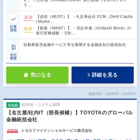
す。 ◇売出債（Uridashi Bond）発行実務 ◇EMTNプログ
ラ…
【必須（MUST）】 ・A,証券会社 DCM（Debt Capita
必須
l Marke…
応募
【歓迎（WANT）】 ・売出外債（Uridashi Bond）の
歓迎
資格
発行実務経験 ・EM…
自動車販売金融サービス等を展開する金融会社の統括会社
会社
概要
気になる
詳細を見る
掲載期間：26/08/05～26/08/18
社内SE・システム管理
再掲載
【名古屋/社内IT（部長候補）】TOYOTAのグローバル
金融統括会社
トヨタファイナンシャルサービス株式会社