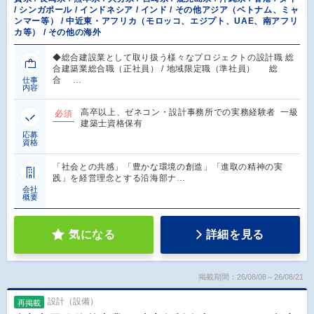
/ シンガポール / インドネシア / インド / その他アジア（ベトナム、ミャ
ンマー等） / 中近東・アフリカ（モロッコ、エジプト、UAE、南アフリ
カ等） / その他の海外
◆総合建設業として取り扱う様々なプロジェクトの設計職 総
合建築業総合職（正社員） / 地域限定職（準社員） 総
合 …
仕事
内容
高卒以上、ゼネコン・設計事務所での実務経験者 一級
必須
建築士資格保有
応募
資格
「社会との共感」「豊かな環境の創造」「進取の精神の実
践」を経営理念とする沿海部ナ…
会社
概要
気になる
詳細を見る
掲載期間：26/08/08～26/08/21
設計（設備）
再掲載