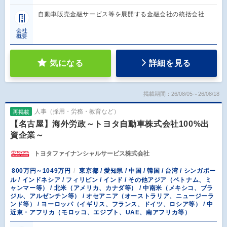
自動車販売金融サービス等を展開する金融会社の統括会社
会社
概要
気になる
詳細を見る
掲載期間：26/08/05～26/08/18
人事（採用・労務・教育など）
再掲載
【名古屋】海外労政～トヨタ自動車株式会社100%出
資企業～
トヨタファイナンシャルサービス株式会社
800万円～1049万円
東京都 / 愛知県 / 中国 / 韓国 / 台湾 / シンガポー
ル / インドネシア / フィリピン / インド / その他アジア（ベトナム、ミ
ャンマー等） / 北米（アメリカ、カナダ等） / 中南米（メキシコ、ブラ
ジル、アルゼンチン等） / オセアニア（オーストラリア、ニュージーラ
ンド等） / ヨーロッパ（イギリス、フランス、ドイツ、ロシア等） / 中
近東・アフリカ（モロッコ、エジプト、UAE、南アフリカ等）