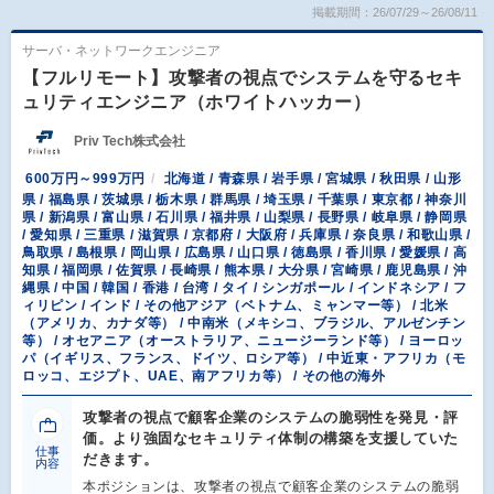
掲載期間：26/07/29～26/08/11
サーバ・ネットワークエンジニア
【フルリモート】攻撃者の視点でシステムを守るセキ
ュリティエンジニア（ホワイトハッカー）
Priv Tech株式会社
600万円～999万円
北海道 / 青森県 / 岩手県 / 宮城県 / 秋田県 / 山形
県 / 福島県 / 茨城県 / 栃木県 / 群馬県 / 埼玉県 / 千葉県 / 東京都 / 神奈川
県 / 新潟県 / 富山県 / 石川県 / 福井県 / 山梨県 / 長野県 / 岐阜県 / 静岡県
/ 愛知県 / 三重県 / 滋賀県 / 京都府 / 大阪府 / 兵庫県 / 奈良県 / 和歌山県 /
鳥取県 / 島根県 / 岡山県 / 広島県 / 山口県 / 徳島県 / 香川県 / 愛媛県 / 高
知県 / 福岡県 / 佐賀県 / 長崎県 / 熊本県 / 大分県 / 宮崎県 / 鹿児島県 / 沖
縄県 / 中国 / 韓国 / 香港 / 台湾 / タイ / シンガポール / インドネシア / フ
ィリピン / インド / その他アジア（ベトナム、ミャンマー等） / 北米
（アメリカ、カナダ等） / 中南米（メキシコ、ブラジル、アルゼンチン
等） / オセアニア（オーストラリア、ニュージーランド等） / ヨーロッ
パ（イギリス、フランス、ドイツ、ロシア等） / 中近東・アフリカ（モ
ロッコ、エジプト、UAE、南アフリカ等） / その他の海外
攻撃者の視点で顧客企業のシステムの脆弱性を発見・評
価。より強固なセキュリティ体制の構築を支援していた
仕事
だきます。
内容
本ポジションは、攻撃者の視点で顧客企業のシステムの脆弱