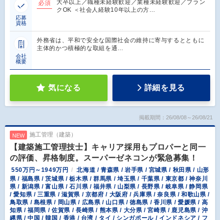
大卒以上／職種未経験歓迎／業種未経験歓迎／ブラン
必須
クOK ＜社会人経験10年以上の方…
応募
資格
外務省は、平和で安全な国際社会の維持に寄与するとともに
主体的かつ積極的な取組を通…
会社
概要
気になる
詳細を見る
掲載期間：26/08/08～26/08/21
施工管理（建築）
NEW
【建築施工管理技士】キャリア採用もプロパーと同一
の評価、昇格制度。スーパーゼネコンが緊急募集！
550万円～1949万円
北海道 / 青森県 / 岩手県 / 宮城県 / 秋田県 / 山形
県 / 福島県 / 茨城県 / 栃木県 / 群馬県 / 埼玉県 / 千葉県 / 東京都 / 神奈川
県 / 新潟県 / 富山県 / 石川県 / 福井県 / 山梨県 / 長野県 / 岐阜県 / 静岡県
/ 愛知県 / 三重県 / 滋賀県 / 京都府 / 大阪府 / 兵庫県 / 奈良県 / 和歌山県 /
鳥取県 / 島根県 / 岡山県 / 広島県 / 山口県 / 徳島県 / 香川県 / 愛媛県 / 高
知県 / 福岡県 / 佐賀県 / 長崎県 / 熊本県 / 大分県 / 宮崎県 / 鹿児島県 / 沖
縄県 / 中国 / 韓国 / 香港 / 台湾 / タイ / シンガポール / インドネシア / フ