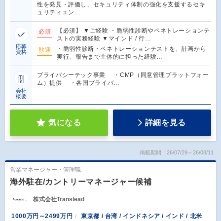
性を発見・評価し、セキュリティ体制の強化を支援するセキ
ュリティエン…
【必須】 ▼ご経験 ・脆弱性診断やペネトレーションテ
必須
ストの実務経験 ▼マインド / 行…
応募
・脆弱性診断・ペネトレーションテストを、計画から
歓迎
資格
実行、報告まで主体的に担った経験…
プライバシーテック事業 ・CMP（同意管理プラットフォー
ム）提供 ・各国プライバ…
会社
概要
気になる
詳細を見る
掲載期間：26/07/29～26/08/11
営業マネージャー・管理職
海外駐在/カントリーマネージャー候補
株式会社Translead
1000万円～2499万円
東京都 / 台湾 / インドネシア / インド / 北米